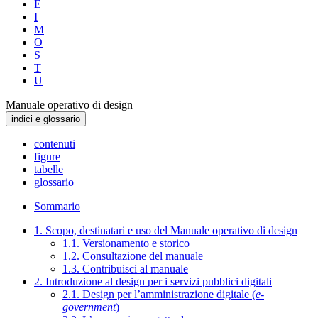
E
I
M
O
S
T
U
Manuale operativo di design
indici e glossario
contenuti
figure
tabelle
glossario
Sommario
1. Scopo, destinatari e uso del Manuale operativo di design
1.1. Versionamento e storico
1.2. Consultazione del manuale
1.3. Contribuisci al manuale
2. Introduzione al design per i servizi pubblici digitali
2.1. Design per l’amministrazione digitale (
e-
government
)