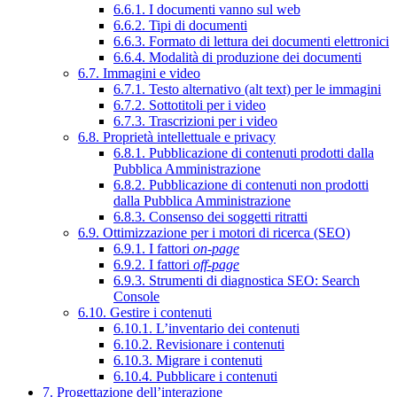
6.6.1. I documenti vanno sul web
6.6.2. Tipi di documenti
6.6.3. Formato di lettura dei documenti elettronici
6.6.4. Modalità di produzione dei documenti
6.7. Immagini e video
6.7.1. Testo alternativo (alt text) per le immagini
6.7.2. Sottotitoli per i video
6.7.3. Trascrizioni per i video
6.8. Proprietà intellettuale e privacy
6.8.1. Pubblicazione di contenuti prodotti dalla
Pubblica Amministrazione
6.8.2. Pubblicazione di contenuti non prodotti
dalla Pubblica Amministrazione
6.8.3. Consenso dei soggetti ritratti
6.9. Ottimizzazione per i motori di ricerca (SEO)
6.9.1. I fattori
on-page
6.9.2. I fattori
off-page
6.9.3. Strumenti di diagnostica SEO: Search
Console
6.10. Gestire i contenuti
6.10.1. L’inventario dei contenuti
6.10.2. Revisionare i contenuti
6.10.3. Migrare i contenuti
6.10.4. Pubblicare i contenuti
7. Progettazione dell’interazione