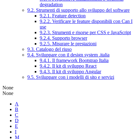
degradation
9.2. Strumenti di supporto allo sviluppo del software
9.2.1. Feature detection
9.2.2. Verificare le feature disponibili con Can I
use
9.2.3. Strumenti e risorse per CSS e JavaScript
9.2.4. Supporto browser
9.2.5. Misurare le prestazioni
9.3. Catalogo del riuso
9.4. Sviluppare con il design system .italia
9.4.1. Il framework Bootstrap Italia
9.4.2. Il kit di sviluppo React
9.4.3. Il kit di sviluppo Angular
9.5. Sviluppare con i modelli di sito e servizi
None
None
A
B
C
D
E
I
M