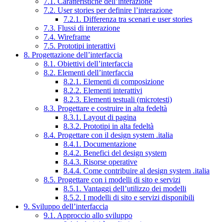
7.1. Caratteristiche dell’interazione
7.2. User stories per definire l’interazione
7.2.1. Differenza tra scenari e user stories
7.3. Flussi di interazione
7.4. Wireframe
7.5. Prototipi interattivi
8. Progettazione dell’interfaccia
8.1. Obiettivi dell’interfaccia
8.2. Elementi dell’interfaccia
8.2.1. Elementi di composizione
8.2.2. Elementi interattivi
8.2.3. Elementi testuali (microtesti)
8.3. Progettare e costruire in alta fedeltà
8.3.1. Layout di pagina
8.3.2. Prototipi in alta fedeltà
8.4. Progettare con il design system .italia
8.4.1. Documentazione
8.4.2. Benefici del design system
8.4.3. Risorse operative
8.4.4. Come contribuire al design system .italia
8.5. Progettare con i modelli di sito e servizi
8.5.1. Vantaggi dell’utilizzo dei modelli
8.5.2. I modelli di sito e servizi disponibili
9. Sviluppo dell’interfaccia
9.1. Approccio allo sviluppo