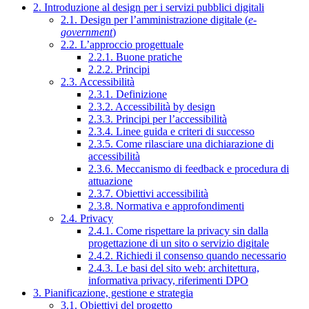
2. Introduzione al design per i servizi pubblici digitali
2.1. Design per l’amministrazione digitale (
e-
government
)
2.2. L’approccio progettuale
2.2.1. Buone pratiche
2.2.2. Principi
2.3. Accessibilità
2.3.1. Definizione
2.3.2. Accessibilità by design
2.3.3. Principi per l’accessibilità
2.3.4. Linee guida e criteri di successo
2.3.5. Come rilasciare una dichiarazione di
accessibilità
2.3.6. Meccanismo di feedback e procedura di
attuazione
2.3.7. Obiettivi accessibilità
2.3.8. Normativa e approfondimenti
2.4. Privacy
2.4.1. Come rispettare la privacy sin dalla
progettazione di un sito o servizio digitale
2.4.2. Richiedi il consenso quando necessario
2.4.3. Le basi del sito web: architettura,
informativa privacy, riferimenti DPO
3. Pianificazione, gestione e strategia
3.1. Obiettivi del progetto