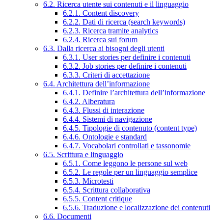
6.2. Ricerca utente sui contenuti e il linguaggio
6.2.1. Content discovery
6.2.2. Dati di ricerca (search keywords)
6.2.3. Ricerca tramite analytics
6.2.4. Ricerca sui forum
6.3. Dalla ricerca ai bisogni degli utenti
6.3.1. User stories per definire i contenuti
6.3.2. Job stories per definire i contenuti
6.3.3. Criteri di accettazione
6.4. Architettura dell’informazione
6.4.1. Definire l’architettura dell’informazione
6.4.2. Alberatura
6.4.3. Flussi di interazione
6.4.4. Sistemi di navigazione
6.4.5. Tipologie di contenuto (content type)
6.4.6. Ontologie e standard
6.4.7. Vocabolari controllati e tassonomie
6.5. Scrittura e linguaggio
6.5.1. Come leggono le persone sul web
6.5.2. Le regole per un linguaggio semplice
6.5.3. Microtesti
6.5.4. Scrittura collaborativa
6.5.5. Content critique
6.5.6. Traduzione e localizzazione dei contenuti
6.6. Documenti