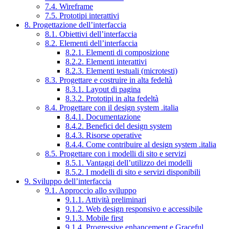
7.4. Wireframe
7.5. Prototipi interattivi
8. Progettazione dell’interfaccia
8.1. Obiettivi dell’interfaccia
8.2. Elementi dell’interfaccia
8.2.1. Elementi di composizione
8.2.2. Elementi interattivi
8.2.3. Elementi testuali (microtesti)
8.3. Progettare e costruire in alta fedeltà
8.3.1. Layout di pagina
8.3.2. Prototipi in alta fedeltà
8.4. Progettare con il design system .italia
8.4.1. Documentazione
8.4.2. Benefici del design system
8.4.3. Risorse operative
8.4.4. Come contribuire al design system .italia
8.5. Progettare con i modelli di sito e servizi
8.5.1. Vantaggi dell’utilizzo dei modelli
8.5.2. I modelli di sito e servizi disponibili
9. Sviluppo dell’interfaccia
9.1. Approccio allo sviluppo
9.1.1. Attività preliminari
9.1.2. Web design responsivo e accessibile
9.1.3. Mobile first
9.1.4. Progressive enhancement e Graceful