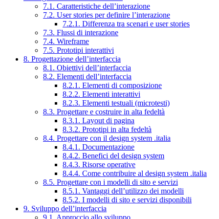
7.1. Caratteristiche dell’interazione
7.2. User stories per definire l’interazione
7.2.1. Differenza tra scenari e user stories
7.3. Flussi di interazione
7.4. Wireframe
7.5. Prototipi interattivi
8. Progettazione dell’interfaccia
8.1. Obiettivi dell’interfaccia
8.2. Elementi dell’interfaccia
8.2.1. Elementi di composizione
8.2.2. Elementi interattivi
8.2.3. Elementi testuali (microtesti)
8.3. Progettare e costruire in alta fedeltà
8.3.1. Layout di pagina
8.3.2. Prototipi in alta fedeltà
8.4. Progettare con il design system .italia
8.4.1. Documentazione
8.4.2. Benefici del design system
8.4.3. Risorse operative
8.4.4. Come contribuire al design system .italia
8.5. Progettare con i modelli di sito e servizi
8.5.1. Vantaggi dell’utilizzo dei modelli
8.5.2. I modelli di sito e servizi disponibili
9. Sviluppo dell’interfaccia
9.1. Approccio allo sviluppo