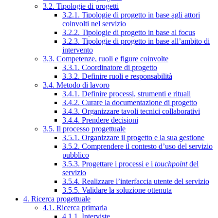
3.2. Tipologie di progetti
3.2.1. Tipologie di progetto in base agli attori
coinvolti nel servizio
3.2.2. Tipologie di progetto in base al focus
3.2.3. Tipologie di progetto in base all’ambito di
intervento
3.3. Competenze, ruoli e figure coinvolte
3.3.1. Coordinatore di progetto
3.3.2. Definire ruoli e responsabilità
3.4. Metodo di lavoro
3.4.1. Definire processi, strumenti e rituali
3.4.2. Curare la documentazione di progetto
3.4.3. Organizzare tavoli tecnici collaborativi
3.4.4. Prendere decisioni
3.5. Il processo progettuale
3.5.1. Organizzare il progetto e la sua gestione
3.5.2. Comprendere il contesto d’uso del servizio
pubblico
3.5.3. Progettare i processi e i
touchpoint
del
servizio
3.5.4. Realizzare l’interfaccia utente del servizio
3.5.5. Validare la soluzione ottenuta
4. Ricerca progettuale
4.1. Ricerca primaria
4.1.1. Interviste