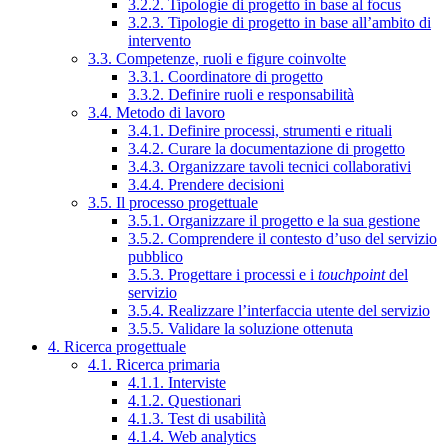
3.2.2. Tipologie di progetto in base al focus
3.2.3. Tipologie di progetto in base all’ambito di
intervento
3.3. Competenze, ruoli e figure coinvolte
3.3.1. Coordinatore di progetto
3.3.2. Definire ruoli e responsabilità
3.4. Metodo di lavoro
3.4.1. Definire processi, strumenti e rituali
3.4.2. Curare la documentazione di progetto
3.4.3. Organizzare tavoli tecnici collaborativi
3.4.4. Prendere decisioni
3.5. Il processo progettuale
3.5.1. Organizzare il progetto e la sua gestione
3.5.2. Comprendere il contesto d’uso del servizio
pubblico
3.5.3. Progettare i processi e i
touchpoint
del
servizio
3.5.4. Realizzare l’interfaccia utente del servizio
3.5.5. Validare la soluzione ottenuta
4. Ricerca progettuale
4.1. Ricerca primaria
4.1.1. Interviste
4.1.2. Questionari
4.1.3. Test di usabilità
4.1.4. Web analytics