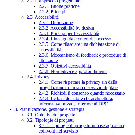
2.2. L’approccio progettuale
2.2.1. Buone pratiche
2.2.2. Principi
2.3. Accessibilità
2.3.1. Definizione
2.3.2. Accessibilità by design
2.3.3. Principi per l’accessibilità
2.3.4. Linee guida e criteri di successo
2.3.5. Come rilasciare una dichiarazione di
accessibilità
2.3.6. Meccanismo di feedback e procedura di
attuazione
2.3.7. Obiettivi accessibilità
2.3.8. Normativa e approfondimenti
2.4. Privacy
2.4.1. Come rispettare la privacy sin dalla
progettazione di un sito o servizio digitale
2.4.2. Richiedi il consenso quando necessario
2.4.3. Le basi del sito web: architettura,
informativa privacy, riferimenti DPO
3. Pianificazione, gestione e strategia
3.1. Obiettivi del progetto
3.2. Tipologie di progetti
3.2.1. Tipologie di progetto in base agli attori
coinvolti nel servizio