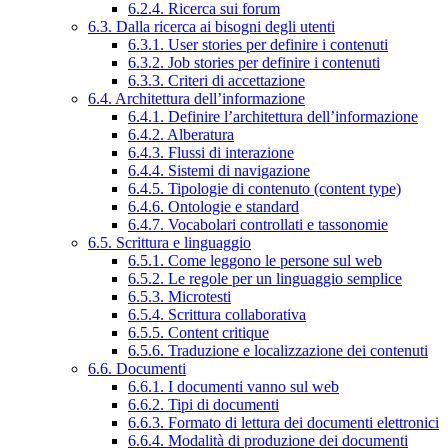
6.2.4. Ricerca sui forum
6.3. Dalla ricerca ai bisogni degli utenti
6.3.1. User stories per definire i contenuti
6.3.2. Job stories per definire i contenuti
6.3.3. Criteri di accettazione
6.4. Architettura dell’informazione
6.4.1. Definire l’architettura dell’informazione
6.4.2. Alberatura
6.4.3. Flussi di interazione
6.4.4. Sistemi di navigazione
6.4.5. Tipologie di contenuto (content type)
6.4.6. Ontologie e standard
6.4.7. Vocabolari controllati e tassonomie
6.5. Scrittura e linguaggio
6.5.1. Come leggono le persone sul web
6.5.2. Le regole per un linguaggio semplice
6.5.3. Microtesti
6.5.4. Scrittura collaborativa
6.5.5. Content critique
6.5.6. Traduzione e localizzazione dei contenuti
6.6. Documenti
6.6.1. I documenti vanno sul web
6.6.2. Tipi di documenti
6.6.3. Formato di lettura dei documenti elettronici
6.6.4. Modalità di produzione dei documenti