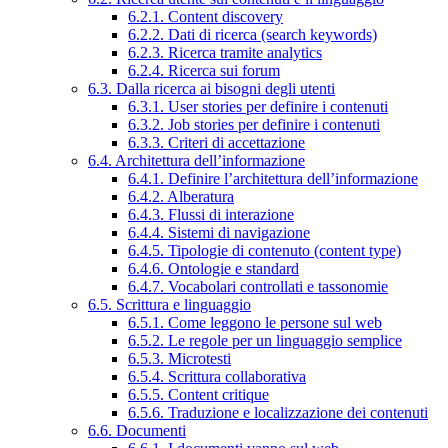
6.2.1. Content discovery
6.2.2. Dati di ricerca (search keywords)
6.2.3. Ricerca tramite analytics
6.2.4. Ricerca sui forum
6.3. Dalla ricerca ai bisogni degli utenti
6.3.1. User stories per definire i contenuti
6.3.2. Job stories per definire i contenuti
6.3.3. Criteri di accettazione
6.4. Architettura dell’informazione
6.4.1. Definire l’architettura dell’informazione
6.4.2. Alberatura
6.4.3. Flussi di interazione
6.4.4. Sistemi di navigazione
6.4.5. Tipologie di contenuto (content type)
6.4.6. Ontologie e standard
6.4.7. Vocabolari controllati e tassonomie
6.5. Scrittura e linguaggio
6.5.1. Come leggono le persone sul web
6.5.2. Le regole per un linguaggio semplice
6.5.3. Microtesti
6.5.4. Scrittura collaborativa
6.5.5. Content critique
6.5.6. Traduzione e localizzazione dei contenuti
6.6. Documenti