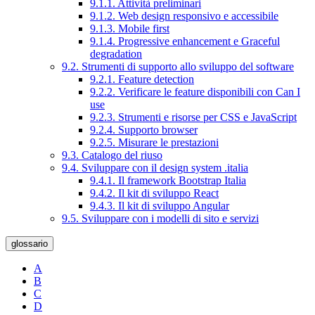
9.1.1. Attività preliminari
9.1.2. Web design responsivo e accessibile
9.1.3. Mobile first
9.1.4. Progressive enhancement e Graceful
degradation
9.2. Strumenti di supporto allo sviluppo del software
9.2.1. Feature detection
9.2.2. Verificare le feature disponibili con Can I
use
9.2.3. Strumenti e risorse per CSS e JavaScript
9.2.4. Supporto browser
9.2.5. Misurare le prestazioni
9.3. Catalogo del riuso
9.4. Sviluppare con il design system .italia
9.4.1. Il framework Bootstrap Italia
9.4.2. Il kit di sviluppo React
9.4.3. Il kit di sviluppo Angular
9.5. Sviluppare con i modelli di sito e servizi
glossario
A
B
C
D