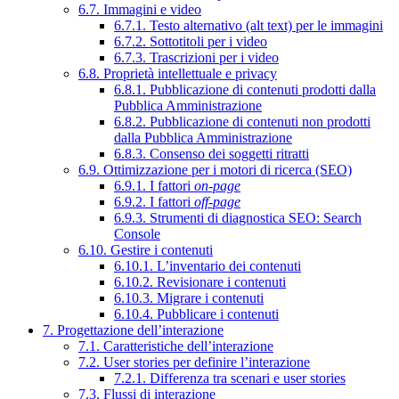
6.7. Immagini e video
6.7.1. Testo alternativo (alt text) per le immagini
6.7.2. Sottotitoli per i video
6.7.3. Trascrizioni per i video
6.8. Proprietà intellettuale e privacy
6.8.1. Pubblicazione di contenuti prodotti dalla
Pubblica Amministrazione
6.8.2. Pubblicazione di contenuti non prodotti
dalla Pubblica Amministrazione
6.8.3. Consenso dei soggetti ritratti
6.9. Ottimizzazione per i motori di ricerca (SEO)
6.9.1. I fattori
on-page
6.9.2. I fattori
off-page
6.9.3. Strumenti di diagnostica SEO: Search
Console
6.10. Gestire i contenuti
6.10.1. L’inventario dei contenuti
6.10.2. Revisionare i contenuti
6.10.3. Migrare i contenuti
6.10.4. Pubblicare i contenuti
7. Progettazione dell’interazione
7.1. Caratteristiche dell’interazione
7.2. User stories per definire l’interazione
7.2.1. Differenza tra scenari e user stories
7.3. Flussi di interazione