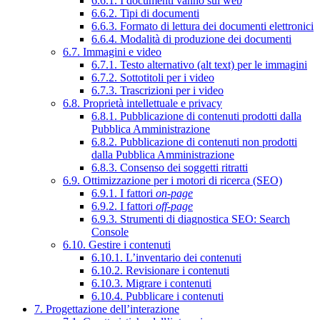
6.6.1. I documenti vanno sul web
6.6.2. Tipi di documenti
6.6.3. Formato di lettura dei documenti elettronici
6.6.4. Modalità di produzione dei documenti
6.7. Immagini e video
6.7.1. Testo alternativo (alt text) per le immagini
6.7.2. Sottotitoli per i video
6.7.3. Trascrizioni per i video
6.8. Proprietà intellettuale e privacy
6.8.1. Pubblicazione di contenuti prodotti dalla
Pubblica Amministrazione
6.8.2. Pubblicazione di contenuti non prodotti
dalla Pubblica Amministrazione
6.8.3. Consenso dei soggetti ritratti
6.9. Ottimizzazione per i motori di ricerca (SEO)
6.9.1. I fattori
on-page
6.9.2. I fattori
off-page
6.9.3. Strumenti di diagnostica SEO: Search
Console
6.10. Gestire i contenuti
6.10.1. L’inventario dei contenuti
6.10.2. Revisionare i contenuti
6.10.3. Migrare i contenuti
6.10.4. Pubblicare i contenuti
7. Progettazione dell’interazione