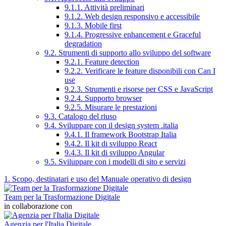
9.1.1. Attività preliminari
9.1.2. Web design responsivo e accessibile
9.1.3. Mobile first
9.1.4. Progressive enhancement e Graceful
degradation
9.2. Strumenti di supporto allo sviluppo del software
9.2.1. Feature detection
9.2.2. Verificare le feature disponibili con Can I
use
9.2.3. Strumenti e risorse per CSS e JavaScript
9.2.4. Supporto browser
9.2.5. Misurare le prestazioni
9.3. Catalogo del riuso
9.4. Sviluppare con il design system .italia
9.4.1. Il framework Bootstrap Italia
9.4.2. Il kit di sviluppo React
9.4.3. Il kit di sviluppo Angular
9.5. Sviluppare con i modelli di sito e servizi
1. Scopo, destinatari e uso del Manuale operativo di design
Team per la Trasformazione Digitale
in collaborazione con
Agenzia per l'Italia Digitale