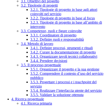
3.1. Obiettivi del progetto
3.2. Tipologie di progetti
3.2.1. Tipologie di progetto in base agli attori
coinvolti nel servizio
3.2.2. Tipologie di progetto in base al focus
3.2.3. Tipologie di progetto in base all’ambito di
intervento
3.3. Competenze, ruoli e figure coinvolte
3.3.1. Coordinatore di progetto
3.3.2. Definire ruoli e responsabilità
3.4. Metodo di lavoro
3.4.1. Definire processi, strumenti e rituali
3.4.2. Curare la documentazione di progetto
3.4.3. Organizzare tavoli tecnici collaborativi
3.4.4. Prendere decisioni
3.5. Il processo progettuale
3.5.1. Organizzare il progetto e la sua gestione
3.5.2. Comprendere il contesto d’uso del servizio
pubblico
3.5.3. Progettare i processi e i
touchpoint
del
servizio
3.5.4. Realizzare l’interfaccia utente del servizio
3.5.5. Validare la soluzione ottenuta
4. Ricerca progettuale
4.1. Ricerca primaria