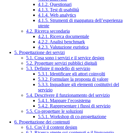
4.1.2. Questionari
4.1.3. Test di usabilità
4.1.4. Web analytics
4.1.5. Strumenti di mappatura dell’esperienza
utente
4.2. Ricerca secondaria
4.2.1. Ricerca documentale
4.2.2. Analisi benchmark
4.2.3. Valutazione euristica
5. Progettazione dei servizi
5.1. Cosa sono i servizi e il service design
5.2. Progettare servizi pubblici digitali
5.3. Definire il modello di servizio
5.3.1. Identificare gli attori coinvolti
5.3.2. Formulare la proposta di valore
5.3.3. Inquadrare gli elementi costitutivi del
servizio
5.4. Descrivere il funzionamento del servizio
5.4.1. Mappare l’ecosistema
5.4.2. Rappresentare i flussi di servizio
5.5. Co-progettare le soluzioni
5.5.1. Workshop di co-progettazione
6. Progettazione dei contenuti
6.1. Cos’è il content design
6.2. Ricerca utente sui contenuti e il linguaggio