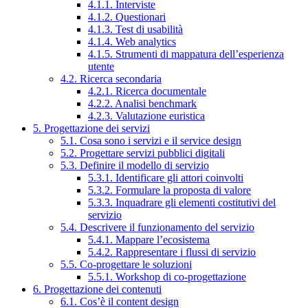
4.1.1. Interviste
4.1.2. Questionari
4.1.3. Test di usabilità
4.1.4. Web analytics
4.1.5. Strumenti di mappatura dell’esperienza
utente
4.2. Ricerca secondaria
4.2.1. Ricerca documentale
4.2.2. Analisi benchmark
4.2.3. Valutazione euristica
5. Progettazione dei servizi
5.1. Cosa sono i servizi e il service design
5.2. Progettare servizi pubblici digitali
5.3. Definire il modello di servizio
5.3.1. Identificare gli attori coinvolti
5.3.2. Formulare la proposta di valore
5.3.3. Inquadrare gli elementi costitutivi del
servizio
5.4. Descrivere il funzionamento del servizio
5.4.1. Mappare l’ecosistema
5.4.2. Rappresentare i flussi di servizio
5.5. Co-progettare le soluzioni
5.5.1. Workshop di co-progettazione
6. Progettazione dei contenuti
6.1. Cos’è il content design