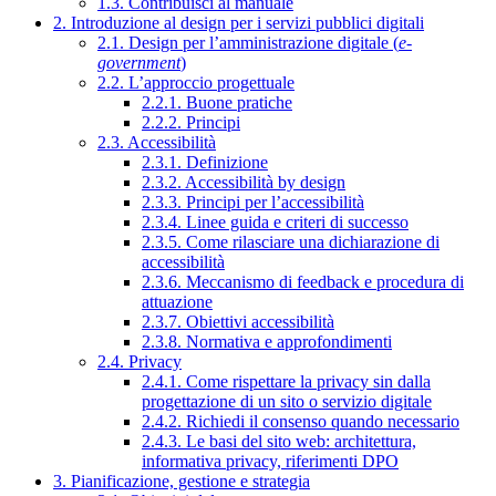
1.3. Contribuisci al manuale
2. Introduzione al design per i servizi pubblici digitali
2.1. Design per l’amministrazione digitale (
e-
government
)
2.2. L’approccio progettuale
2.2.1. Buone pratiche
2.2.2. Principi
2.3. Accessibilità
2.3.1. Definizione
2.3.2. Accessibilità by design
2.3.3. Principi per l’accessibilità
2.3.4. Linee guida e criteri di successo
2.3.5. Come rilasciare una dichiarazione di
accessibilità
2.3.6. Meccanismo di feedback e procedura di
attuazione
2.3.7. Obiettivi accessibilità
2.3.8. Normativa e approfondimenti
2.4. Privacy
2.4.1. Come rispettare la privacy sin dalla
progettazione di un sito o servizio digitale
2.4.2. Richiedi il consenso quando necessario
2.4.3. Le basi del sito web: architettura,
informativa privacy, riferimenti DPO
3. Pianificazione, gestione e strategia