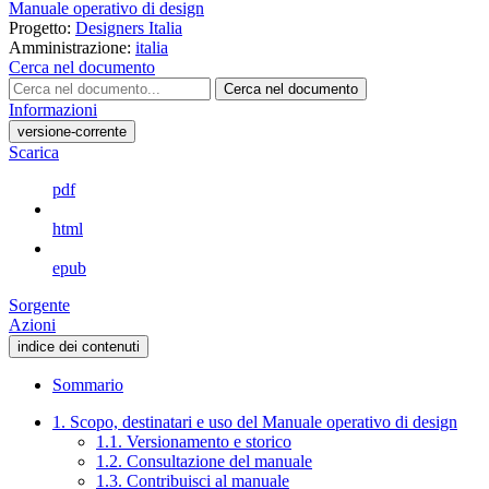
Manuale operativo di design
Progetto:
Designers Italia
Amministrazione:
italia
Cerca nel documento
Cerca nel documento
Informazioni
versione-corrente
Scarica
pdf
html
epub
Sorgente
Azioni
indice dei contenuti
Sommario
1. Scopo, destinatari e uso del Manuale operativo di design
1.1. Versionamento e storico
1.2. Consultazione del manuale
1.3. Contribuisci al manuale