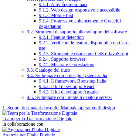
9.1.1. Attività preliminari
9.1.2. Web design responsivo e accessibile
9.1.3. Mobile first
9.1.4. Progressive enhancement e Graceful
degradation
9.2. Strumenti di supporto allo sviluppo del software
9.2.1. Feature detection
9.2.2. Verificare le feature disponibili con Can I
use
9.2.3. Strumenti e risorse per CSS e JavaScript
9.2.4. Supporto browser
9.2.5. Misurare le prestazioni
9.3. Catalogo del riuso
9.4. Sviluppare con il design system .italia
9.4.1. Il framework Bootstrap Italia
9.4.2. Il kit di sviluppo React
9.4.3. Il kit di sviluppo Angular
9.5. Sviluppare con i modelli di sito e servizi
1. Scopo, destinatari e uso del Manuale operativo di design
Team per la Trasformazione Digitale
in collaborazione con
Agenzia per l'Italia Digitale