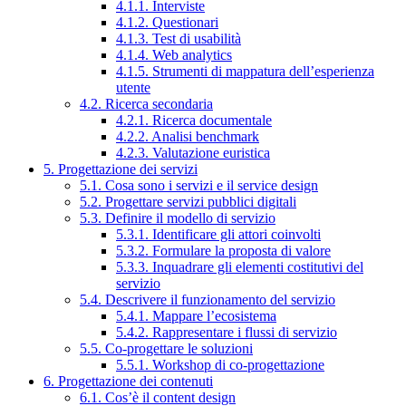
4.1.1. Interviste
4.1.2. Questionari
4.1.3. Test di usabilità
4.1.4. Web analytics
4.1.5. Strumenti di mappatura dell’esperienza
utente
4.2. Ricerca secondaria
4.2.1. Ricerca documentale
4.2.2. Analisi benchmark
4.2.3. Valutazione euristica
5. Progettazione dei servizi
5.1. Cosa sono i servizi e il service design
5.2. Progettare servizi pubblici digitali
5.3. Definire il modello di servizio
5.3.1. Identificare gli attori coinvolti
5.3.2. Formulare la proposta di valore
5.3.3. Inquadrare gli elementi costitutivi del
servizio
5.4. Descrivere il funzionamento del servizio
5.4.1. Mappare l’ecosistema
5.4.2. Rappresentare i flussi di servizio
5.5. Co-progettare le soluzioni
5.5.1. Workshop di co-progettazione
6. Progettazione dei contenuti
6.1. Cos’è il content design