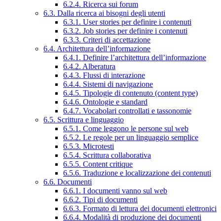
6.2.4. Ricerca sui forum
6.3. Dalla ricerca ai bisogni degli utenti
6.3.1. User stories per definire i contenuti
6.3.2. Job stories per definire i contenuti
6.3.3. Criteri di accettazione
6.4. Architettura dell’informazione
6.4.1. Definire l’architettura dell’informazione
6.4.2. Alberatura
6.4.3. Flussi di interazione
6.4.4. Sistemi di navigazione
6.4.5. Tipologie di contenuto (content type)
6.4.6. Ontologie e standard
6.4.7. Vocabolari controllati e tassonomie
6.5. Scrittura e linguaggio
6.5.1. Come leggono le persone sul web
6.5.2. Le regole per un linguaggio semplice
6.5.3. Microtesti
6.5.4. Scrittura collaborativa
6.5.5. Content critique
6.5.6. Traduzione e localizzazione dei contenuti
6.6. Documenti
6.6.1. I documenti vanno sul web
6.6.2. Tipi di documenti
6.6.3. Formato di lettura dei documenti elettronici
6.6.4. Modalità di produzione dei documenti