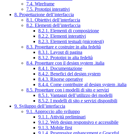
7.4. Wireframe
7.5. Prototipi interattivi
8. Progettazione dell’interfaccia
8.1. Obiettivi dell’interfaccia
8.2. Elementi dell’interfaccia
8.2.1. Elementi di composizione
8.2.2. Elementi interattivi
8.2.3. Elementi testuali (microtesti)
8.3. Progettare e costruire in alta fedeltà
8.3.1. Layout di pagina
8.3.2. Prototipi in alta fedeltà
8.4. Progettare con il design system .italia
8.4.1. Documentazione
8.4.2. Benefici del design system
8.4.3. Risorse operative
8.4.4. Come contribuire al design system .italia
8.5. Progettare con i modelli di sito e servizi
8.5.1. Vantaggi dell’utilizzo dei modelli
8.5.2. I modelli di sito e servizi disponibili
9. Sviluppo dell’interfaccia
9.1. Approccio allo sviluppo
9.1.1. Attività preliminari
9.1.2. Web design responsivo e accessibile
9.1.3. Mobile first
9.1.4. Progressive enhancement e Graceful