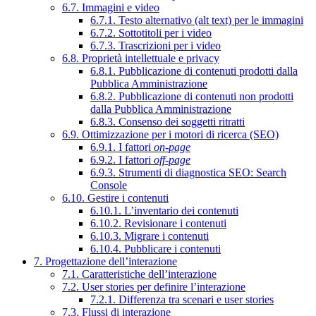
6.7. Immagini e video
6.7.1. Testo alternativo (alt text) per le immagini
6.7.2. Sottotitoli per i video
6.7.3. Trascrizioni per i video
6.8. Proprietà intellettuale e privacy
6.8.1. Pubblicazione di contenuti prodotti dalla
Pubblica Amministrazione
6.8.2. Pubblicazione di contenuti non prodotti
dalla Pubblica Amministrazione
6.8.3. Consenso dei soggetti ritratti
6.9. Ottimizzazione per i motori di ricerca (SEO)
6.9.1. I fattori
on-page
6.9.2. I fattori
off-page
6.9.3. Strumenti di diagnostica SEO: Search
Console
6.10. Gestire i contenuti
6.10.1. L’inventario dei contenuti
6.10.2. Revisionare i contenuti
6.10.3. Migrare i contenuti
6.10.4. Pubblicare i contenuti
7. Progettazione dell’interazione
7.1. Caratteristiche dell’interazione
7.2. User stories per definire l’interazione
7.2.1. Differenza tra scenari e user stories
7.3. Flussi di interazione