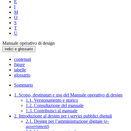
E
I
M
O
S
T
U
Manuale operativo di design
indici e glossario
contenuti
figure
tabelle
glossario
Sommario
1. Scopo, destinatari e uso del Manuale operativo di design
1.1. Versionamento e storico
1.2. Consultazione del manuale
1.3. Contribuisci al manuale
2. Introduzione al design per i servizi pubblici digitali
2.1. Design per l’amministrazione digitale (
e-
government
)