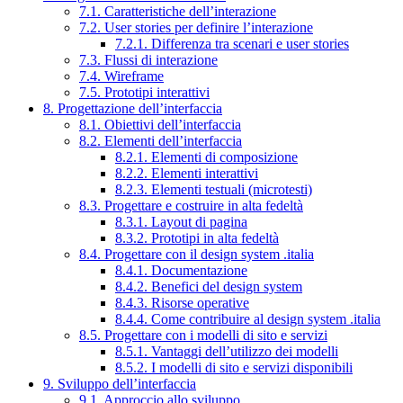
7.1. Caratteristiche dell’interazione
7.2. User stories per definire l’interazione
7.2.1. Differenza tra scenari e user stories
7.3. Flussi di interazione
7.4. Wireframe
7.5. Prototipi interattivi
8. Progettazione dell’interfaccia
8.1. Obiettivi dell’interfaccia
8.2. Elementi dell’interfaccia
8.2.1. Elementi di composizione
8.2.2. Elementi interattivi
8.2.3. Elementi testuali (microtesti)
8.3. Progettare e costruire in alta fedeltà
8.3.1. Layout di pagina
8.3.2. Prototipi in alta fedeltà
8.4. Progettare con il design system .italia
8.4.1. Documentazione
8.4.2. Benefici del design system
8.4.3. Risorse operative
8.4.4. Come contribuire al design system .italia
8.5. Progettare con i modelli di sito e servizi
8.5.1. Vantaggi dell’utilizzo dei modelli
8.5.2. I modelli di sito e servizi disponibili
9. Sviluppo dell’interfaccia
9.1. Approccio allo sviluppo