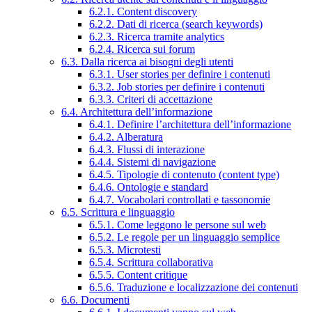
6.2.1. Content discovery
6.2.2. Dati di ricerca (search keywords)
6.2.3. Ricerca tramite analytics
6.2.4. Ricerca sui forum
6.3. Dalla ricerca ai bisogni degli utenti
6.3.1. User stories per definire i contenuti
6.3.2. Job stories per definire i contenuti
6.3.3. Criteri di accettazione
6.4. Architettura dell’informazione
6.4.1. Definire l’architettura dell’informazione
6.4.2. Alberatura
6.4.3. Flussi di interazione
6.4.4. Sistemi di navigazione
6.4.5. Tipologie di contenuto (content type)
6.4.6. Ontologie e standard
6.4.7. Vocabolari controllati e tassonomie
6.5. Scrittura e linguaggio
6.5.1. Come leggono le persone sul web
6.5.2. Le regole per un linguaggio semplice
6.5.3. Microtesti
6.5.4. Scrittura collaborativa
6.5.5. Content critique
6.5.6. Traduzione e localizzazione dei contenuti
6.6. Documenti