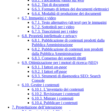
6.6.1. I documenti vanno sul web
6.6.2. Tipi di documenti
6.6.3. Formato di lettura dei documenti elettronici
6.6.4. Modalità di produzione dei documenti
6.7. Immagini e video
6.7.1. Testo alternativo (alt text) per le immagini
6.7.2. Sottotitoli per i video
6.7.3. Trascrizioni per i video
6.8. Proprietà intellettuale e privacy
6.8.1. Pubblicazione di contenuti prodotti dalla
Pubblica Amministrazione
6.8.2. Pubblicazione di contenuti non prodotti
dalla Pubblica Amministrazione
6.8.3. Consenso dei soggetti ritratti
6.9. Ottimizzazione per i motori di ricerca (SEO)
6.9.1. I fattori
on-page
6.9.2. I fattori
off-page
6.9.3. Strumenti di diagnostica SEO: Search
Console
6.10. Gestire i contenuti
6.10.1. L’inventario dei contenuti
6.10.2. Revisionare i contenuti
6.10.3. Migrare i contenuti
6.10.4. Pubblicare i contenuti
7. Progettazione dell’interazione