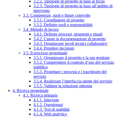
3.2.2. Tipologie di progetto in base al focus
3.2.3. Tipologie di progetto in base all’ambito di
intervento
3.3. Competenze, ruoli e figure coinvolte
3.3.1. Coordinatore di progetto
3.3.2. Definire ruoli e responsabilità
3.4. Metodo di lavoro
3.4.1. Definire processi, strumenti e rituali
3.4.2. Curare la documentazione di progetto
3.4.3. Organizzare tavoli tecnici collaborativi
3.4.4. Prendere decisioni
3.5. Il processo progettuale
3.5.1. Organizzare il progetto e la sua gestione
3.5.2. Comprendere il contesto d’uso del servizio
pubblico
3.5.3. Progettare i processi e i
touchpoint
del
servizio
3.5.4. Realizzare l’interfaccia utente del servizio
3.5.5. Validare la soluzione ottenuta
4. Ricerca progettuale
4.1. Ricerca primaria
4.1.1. Interviste
4.1.2. Questionari
4.1.3. Test di usabilità
4.1.4. Web analytics