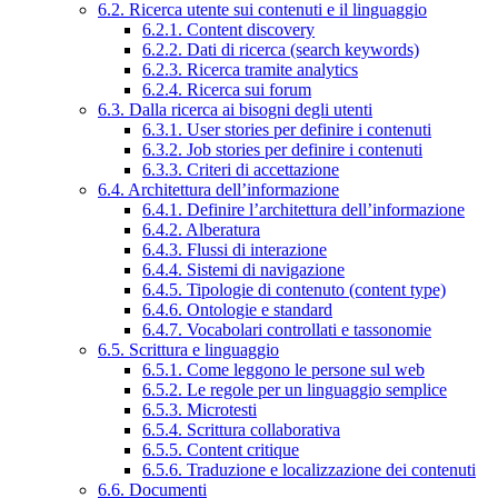
6.2. Ricerca utente sui contenuti e il linguaggio
6.2.1. Content discovery
6.2.2. Dati di ricerca (search keywords)
6.2.3. Ricerca tramite analytics
6.2.4. Ricerca sui forum
6.3. Dalla ricerca ai bisogni degli utenti
6.3.1. User stories per definire i contenuti
6.3.2. Job stories per definire i contenuti
6.3.3. Criteri di accettazione
6.4. Architettura dell’informazione
6.4.1. Definire l’architettura dell’informazione
6.4.2. Alberatura
6.4.3. Flussi di interazione
6.4.4. Sistemi di navigazione
6.4.5. Tipologie di contenuto (content type)
6.4.6. Ontologie e standard
6.4.7. Vocabolari controllati e tassonomie
6.5. Scrittura e linguaggio
6.5.1. Come leggono le persone sul web
6.5.2. Le regole per un linguaggio semplice
6.5.3. Microtesti
6.5.4. Scrittura collaborativa
6.5.5. Content critique
6.5.6. Traduzione e localizzazione dei contenuti
6.6. Documenti