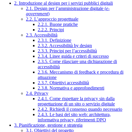
2. Introduzione al design per i servizi pubblici digitali
2.1. Design per l’amministrazione digitale (
e-
government
)
2.2. L’approccio progettuale
2.2.1. Buone pratiche
2.2.2. Principi
2.3. Accessibilità
2.3.1. Definizione
2.3.2. Accessibilità by design
2.3.3. Principi per l’accessibilità
2.3.4. Linee guida e criteri di successo
2.3.5. Come rilasciare una dichiarazione di
accessibilità
2.3.6. Meccanismo di feedback e procedura di
attuazione
2.3.7. Obiettivi accessibilità
2.3.8. Normativa e approfondimenti
2.4. Privacy
2.4.1. Come rispettare la privacy sin dalla
progettazione di un sito o servizio digitale
2.4.2. Richiedi il consenso quando necessario
2.4.3. Le basi del sito web: architettura,
informativa privacy, riferimenti DPO
3. Pianificazione, gestione e strategia
3.1. Obiettivi del progetto