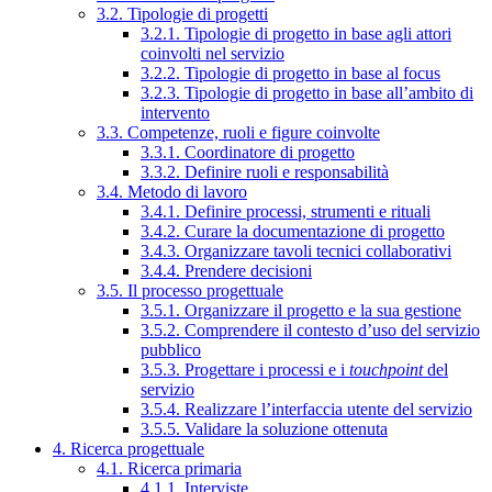
3.2. Tipologie di progetti
3.2.1. Tipologie di progetto in base agli attori
coinvolti nel servizio
3.2.2. Tipologie di progetto in base al focus
3.2.3. Tipologie di progetto in base all’ambito di
intervento
3.3. Competenze, ruoli e figure coinvolte
3.3.1. Coordinatore di progetto
3.3.2. Definire ruoli e responsabilità
3.4. Metodo di lavoro
3.4.1. Definire processi, strumenti e rituali
3.4.2. Curare la documentazione di progetto
3.4.3. Organizzare tavoli tecnici collaborativi
3.4.4. Prendere decisioni
3.5. Il processo progettuale
3.5.1. Organizzare il progetto e la sua gestione
3.5.2. Comprendere il contesto d’uso del servizio
pubblico
3.5.3. Progettare i processi e i
touchpoint
del
servizio
3.5.4. Realizzare l’interfaccia utente del servizio
3.5.5. Validare la soluzione ottenuta
4. Ricerca progettuale
4.1. Ricerca primaria
4.1.1. Interviste