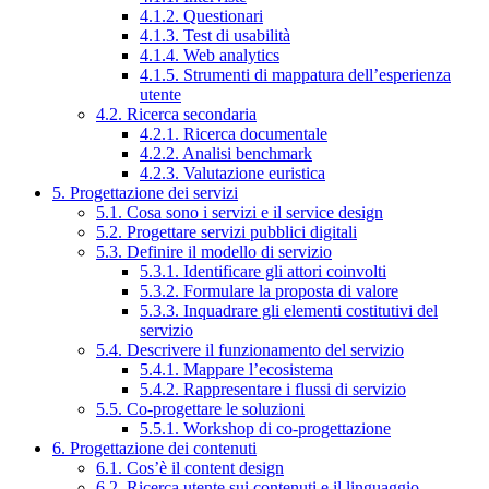
4.1.2. Questionari
4.1.3. Test di usabilità
4.1.4. Web analytics
4.1.5. Strumenti di mappatura dell’esperienza
utente
4.2. Ricerca secondaria
4.2.1. Ricerca documentale
4.2.2. Analisi benchmark
4.2.3. Valutazione euristica
5. Progettazione dei servizi
5.1. Cosa sono i servizi e il service design
5.2. Progettare servizi pubblici digitali
5.3. Definire il modello di servizio
5.3.1. Identificare gli attori coinvolti
5.3.2. Formulare la proposta di valore
5.3.3. Inquadrare gli elementi costitutivi del
servizio
5.4. Descrivere il funzionamento del servizio
5.4.1. Mappare l’ecosistema
5.4.2. Rappresentare i flussi di servizio
5.5. Co-progettare le soluzioni
5.5.1. Workshop di co-progettazione
6. Progettazione dei contenuti
6.1. Cos’è il content design
6.2. Ricerca utente sui contenuti e il linguaggio