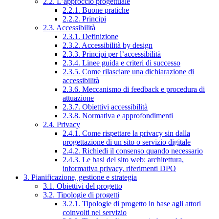
2.2. L’approccio progettuale
2.2.1. Buone pratiche
2.2.2. Principi
2.3. Accessibilità
2.3.1. Definizione
2.3.2. Accessibilità by design
2.3.3. Principi per l’accessibilità
2.3.4. Linee guida e criteri di successo
2.3.5. Come rilasciare una dichiarazione di
accessibilità
2.3.6. Meccanismo di feedback e procedura di
attuazione
2.3.7. Obiettivi accessibilità
2.3.8. Normativa e approfondimenti
2.4. Privacy
2.4.1. Come rispettare la privacy sin dalla
progettazione di un sito o servizio digitale
2.4.2. Richiedi il consenso quando necessario
2.4.3. Le basi del sito web: architettura,
informativa privacy, riferimenti DPO
3. Pianificazione, gestione e strategia
3.1. Obiettivi del progetto
3.2. Tipologie di progetti
3.2.1. Tipologie di progetto in base agli attori
coinvolti nel servizio