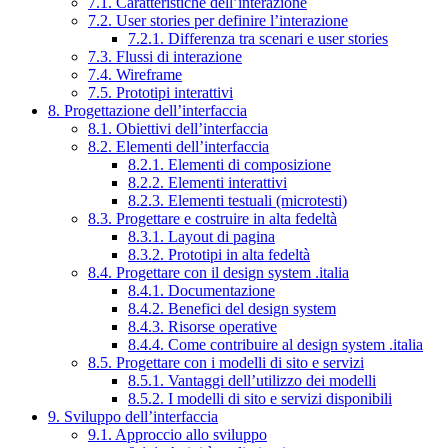
7.1. Caratteristiche dell’interazione
7.2. User stories per definire l’interazione
7.2.1. Differenza tra scenari e user stories
7.3. Flussi di interazione
7.4. Wireframe
7.5. Prototipi interattivi
8. Progettazione dell’interfaccia
8.1. Obiettivi dell’interfaccia
8.2. Elementi dell’interfaccia
8.2.1. Elementi di composizione
8.2.2. Elementi interattivi
8.2.3. Elementi testuali (microtesti)
8.3. Progettare e costruire in alta fedeltà
8.3.1. Layout di pagina
8.3.2. Prototipi in alta fedeltà
8.4. Progettare con il design system .italia
8.4.1. Documentazione
8.4.2. Benefici del design system
8.4.3. Risorse operative
8.4.4. Come contribuire al design system .italia
8.5. Progettare con i modelli di sito e servizi
8.5.1. Vantaggi dell’utilizzo dei modelli
8.5.2. I modelli di sito e servizi disponibili
9. Sviluppo dell’interfaccia
9.1. Approccio allo sviluppo