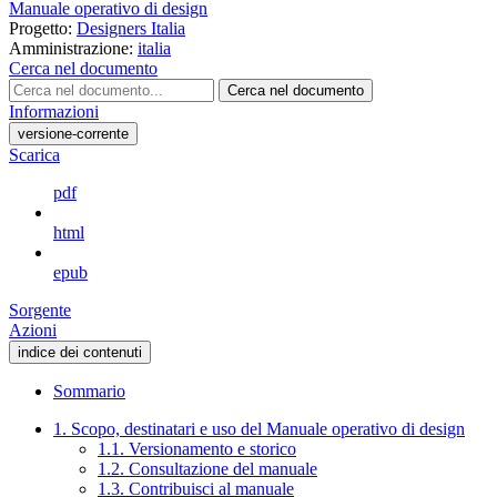
Manuale operativo di design
Progetto:
Designers Italia
Amministrazione:
italia
Cerca nel documento
Cerca nel documento
Informazioni
versione-corrente
Scarica
pdf
html
epub
Sorgente
Azioni
indice dei contenuti
Sommario
1. Scopo, destinatari e uso del Manuale operativo di design
1.1. Versionamento e storico
1.2. Consultazione del manuale
1.3. Contribuisci al manuale