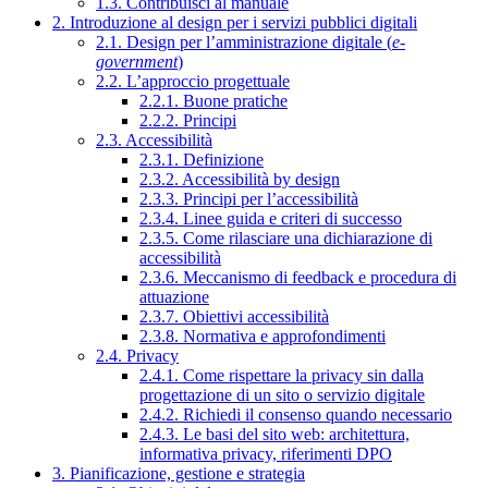
1.3. Contribuisci al manuale
2. Introduzione al design per i servizi pubblici digitali
2.1. Design per l’amministrazione digitale (
e-
government
)
2.2. L’approccio progettuale
2.2.1. Buone pratiche
2.2.2. Principi
2.3. Accessibilità
2.3.1. Definizione
2.3.2. Accessibilità by design
2.3.3. Principi per l’accessibilità
2.3.4. Linee guida e criteri di successo
2.3.5. Come rilasciare una dichiarazione di
accessibilità
2.3.6. Meccanismo di feedback e procedura di
attuazione
2.3.7. Obiettivi accessibilità
2.3.8. Normativa e approfondimenti
2.4. Privacy
2.4.1. Come rispettare la privacy sin dalla
progettazione di un sito o servizio digitale
2.4.2. Richiedi il consenso quando necessario
2.4.3. Le basi del sito web: architettura,
informativa privacy, riferimenti DPO
3. Pianificazione, gestione e strategia