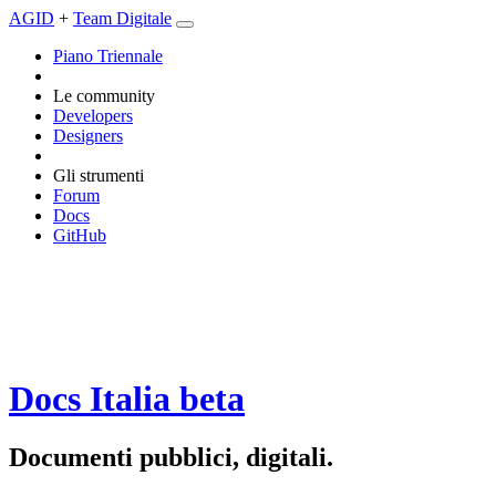
AGID
+
Team Digitale
Piano Triennale
Le community
Developers
Designers
Gli strumenti
Forum
Docs
GitHub
Docs Italia
beta
Documenti pubblici, digitali.