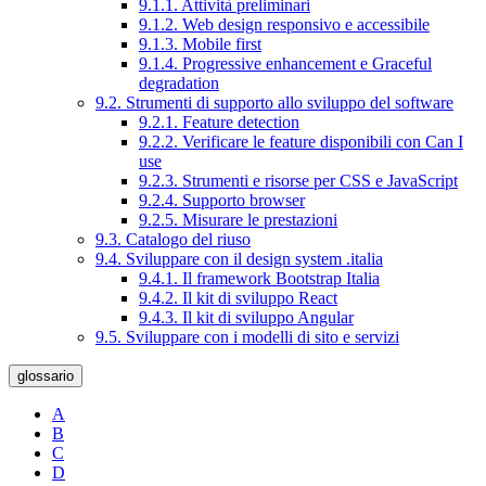
9.1.1. Attività preliminari
9.1.2. Web design responsivo e accessibile
9.1.3. Mobile first
9.1.4. Progressive enhancement e Graceful
degradation
9.2. Strumenti di supporto allo sviluppo del software
9.2.1. Feature detection
9.2.2. Verificare le feature disponibili con Can I
use
9.2.3. Strumenti e risorse per CSS e JavaScript
9.2.4. Supporto browser
9.2.5. Misurare le prestazioni
9.3. Catalogo del riuso
9.4. Sviluppare con il design system .italia
9.4.1. Il framework Bootstrap Italia
9.4.2. Il kit di sviluppo React
9.4.3. Il kit di sviluppo Angular
9.5. Sviluppare con i modelli di sito e servizi
glossario
A
B
C
D