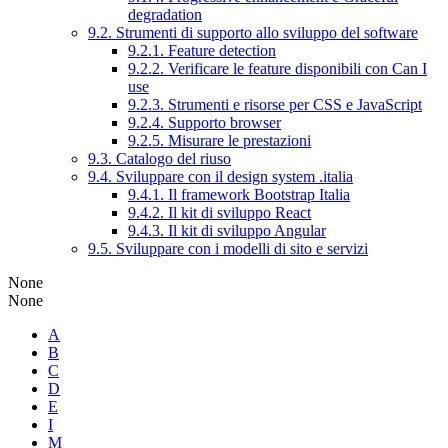
degradation
9.2. Strumenti di supporto allo sviluppo del software
9.2.1. Feature detection
9.2.2. Verificare le feature disponibili con Can I
use
9.2.3. Strumenti e risorse per CSS e JavaScript
9.2.4. Supporto browser
9.2.5. Misurare le prestazioni
9.3. Catalogo del riuso
9.4. Sviluppare con il design system .italia
9.4.1. Il framework Bootstrap Italia
9.4.2. Il kit di sviluppo React
9.4.3. Il kit di sviluppo Angular
9.5. Sviluppare con i modelli di sito e servizi
None
None
A
B
C
D
E
I
M