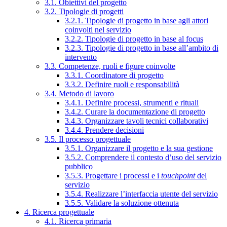
3.1. Obiettivi del progetto
3.2. Tipologie di progetti
3.2.1. Tipologie di progetto in base agli attori
coinvolti nel servizio
3.2.2. Tipologie di progetto in base al focus
3.2.3. Tipologie di progetto in base all’ambito di
intervento
3.3. Competenze, ruoli e figure coinvolte
3.3.1. Coordinatore di progetto
3.3.2. Definire ruoli e responsabilità
3.4. Metodo di lavoro
3.4.1. Definire processi, strumenti e rituali
3.4.2. Curare la documentazione di progetto
3.4.3. Organizzare tavoli tecnici collaborativi
3.4.4. Prendere decisioni
3.5. Il processo progettuale
3.5.1. Organizzare il progetto e la sua gestione
3.5.2. Comprendere il contesto d’uso del servizio
pubblico
3.5.3. Progettare i processi e i
touchpoint
del
servizio
3.5.4. Realizzare l’interfaccia utente del servizio
3.5.5. Validare la soluzione ottenuta
4. Ricerca progettuale
4.1. Ricerca primaria