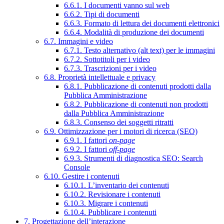
6.6.1. I documenti vanno sul web
6.6.2. Tipi di documenti
6.6.3. Formato di lettura dei documenti elettronici
6.6.4. Modalità di produzione dei documenti
6.7. Immagini e video
6.7.1. Testo alternativo (alt text) per le immagini
6.7.2. Sottotitoli per i video
6.7.3. Trascrizioni per i video
6.8. Proprietà intellettuale e privacy
6.8.1. Pubblicazione di contenuti prodotti dalla
Pubblica Amministrazione
6.8.2. Pubblicazione di contenuti non prodotti
dalla Pubblica Amministrazione
6.8.3. Consenso dei soggetti ritratti
6.9. Ottimizzazione per i motori di ricerca (SEO)
6.9.1. I fattori
on-page
6.9.2. I fattori
off-page
6.9.3. Strumenti di diagnostica SEO: Search
Console
6.10. Gestire i contenuti
6.10.1. L’inventario dei contenuti
6.10.2. Revisionare i contenuti
6.10.3. Migrare i contenuti
6.10.4. Pubblicare i contenuti
7. Progettazione dell’interazione