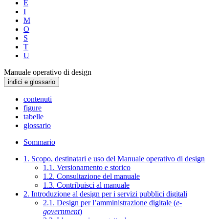
E
I
M
O
S
T
U
Manuale operativo di design
indici e glossario
contenuti
figure
tabelle
glossario
Sommario
1. Scopo, destinatari e uso del Manuale operativo di design
1.1. Versionamento e storico
1.2. Consultazione del manuale
1.3. Contribuisci al manuale
2. Introduzione al design per i servizi pubblici digitali
2.1. Design per l’amministrazione digitale (
e-
government
)