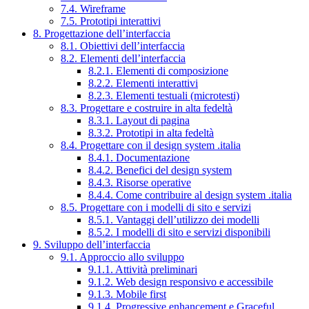
7.4. Wireframe
7.5. Prototipi interattivi
8. Progettazione dell’interfaccia
8.1. Obiettivi dell’interfaccia
8.2. Elementi dell’interfaccia
8.2.1. Elementi di composizione
8.2.2. Elementi interattivi
8.2.3. Elementi testuali (microtesti)
8.3. Progettare e costruire in alta fedeltà
8.3.1. Layout di pagina
8.3.2. Prototipi in alta fedeltà
8.4. Progettare con il design system .italia
8.4.1. Documentazione
8.4.2. Benefici del design system
8.4.3. Risorse operative
8.4.4. Come contribuire al design system .italia
8.5. Progettare con i modelli di sito e servizi
8.5.1. Vantaggi dell’utilizzo dei modelli
8.5.2. I modelli di sito e servizi disponibili
9. Sviluppo dell’interfaccia
9.1. Approccio allo sviluppo
9.1.1. Attività preliminari
9.1.2. Web design responsivo e accessibile
9.1.3. Mobile first
9.1.4. Progressive enhancement e Graceful