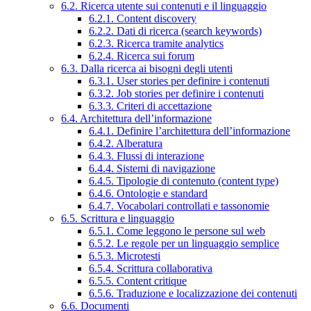
6.2. Ricerca utente sui contenuti e il linguaggio
6.2.1. Content discovery
6.2.2. Dati di ricerca (search keywords)
6.2.3. Ricerca tramite analytics
6.2.4. Ricerca sui forum
6.3. Dalla ricerca ai bisogni degli utenti
6.3.1. User stories per definire i contenuti
6.3.2. Job stories per definire i contenuti
6.3.3. Criteri di accettazione
6.4. Architettura dell’informazione
6.4.1. Definire l’architettura dell’informazione
6.4.2. Alberatura
6.4.3. Flussi di interazione
6.4.4. Sistemi di navigazione
6.4.5. Tipologie di contenuto (content type)
6.4.6. Ontologie e standard
6.4.7. Vocabolari controllati e tassonomie
6.5. Scrittura e linguaggio
6.5.1. Come leggono le persone sul web
6.5.2. Le regole per un linguaggio semplice
6.5.3. Microtesti
6.5.4. Scrittura collaborativa
6.5.5. Content critique
6.5.6. Traduzione e localizzazione dei contenuti
6.6. Documenti