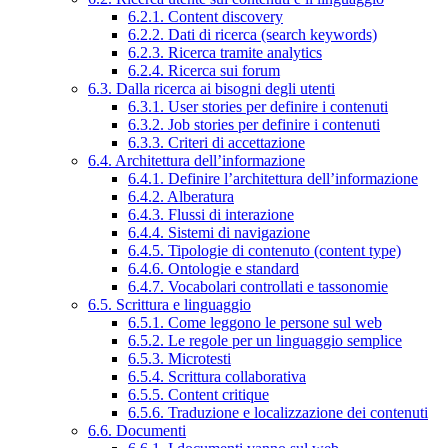
6.2.1. Content discovery
6.2.2. Dati di ricerca (search keywords)
6.2.3. Ricerca tramite analytics
6.2.4. Ricerca sui forum
6.3. Dalla ricerca ai bisogni degli utenti
6.3.1. User stories per definire i contenuti
6.3.2. Job stories per definire i contenuti
6.3.3. Criteri di accettazione
6.4. Architettura dell’informazione
6.4.1. Definire l’architettura dell’informazione
6.4.2. Alberatura
6.4.3. Flussi di interazione
6.4.4. Sistemi di navigazione
6.4.5. Tipologie di contenuto (content type)
6.4.6. Ontologie e standard
6.4.7. Vocabolari controllati e tassonomie
6.5. Scrittura e linguaggio
6.5.1. Come leggono le persone sul web
6.5.2. Le regole per un linguaggio semplice
6.5.3. Microtesti
6.5.4. Scrittura collaborativa
6.5.5. Content critique
6.5.6. Traduzione e localizzazione dei contenuti
6.6. Documenti