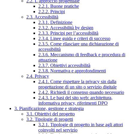
2.2. L’approccio progettuale
2.2.1. Buone pratiche
2.2.2. Principi
2.3. Accessibilità
2.3.1. Definizione
2.3.2. Accessibilità by design
2.3.3. Principi per l’accessibilità
2.3.4. Linee guida e criteri di successo
2.3.5. Come rilasciare una dichiarazione di
accessibilità
2.3.6. Meccanismo di feedback e procedura di
attuazione
2.3.7. Obiettivi accessibilità
2.3.8. Normativa e approfondimenti
2.4. Privacy
2.4.1. Come rispettare la privacy sin dalla
progettazione di un sito o servizio digitale
2.4.2. Richiedi il consenso quando necessario
2.4.3. Le basi del sito web: architettura,
informativa privacy, riferimenti DPO
3. Pianificazione, gestione e strategia
3.1. Obiettivi del progetto
3.2. Tipologie di progetti
3.2.1. Tipologie di progetto in base agli attori
coinvolti nel servizio