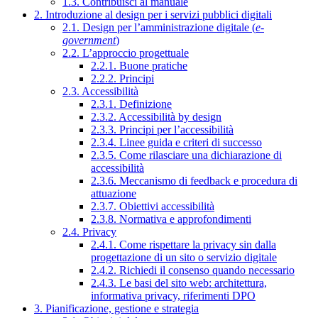
1.3. Contribuisci al manuale
2. Introduzione al design per i servizi pubblici digitali
2.1. Design per l’amministrazione digitale (
e-
government
)
2.2. L’approccio progettuale
2.2.1. Buone pratiche
2.2.2. Principi
2.3. Accessibilità
2.3.1. Definizione
2.3.2. Accessibilità by design
2.3.3. Principi per l’accessibilità
2.3.4. Linee guida e criteri di successo
2.3.5. Come rilasciare una dichiarazione di
accessibilità
2.3.6. Meccanismo di feedback e procedura di
attuazione
2.3.7. Obiettivi accessibilità
2.3.8. Normativa e approfondimenti
2.4. Privacy
2.4.1. Come rispettare la privacy sin dalla
progettazione di un sito o servizio digitale
2.4.2. Richiedi il consenso quando necessario
2.4.3. Le basi del sito web: architettura,
informativa privacy, riferimenti DPO
3. Pianificazione, gestione e strategia