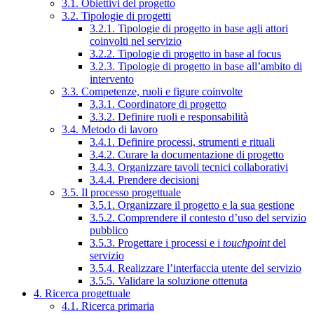
3.1. Obiettivi del progetto
3.2. Tipologie di progetti
3.2.1. Tipologie di progetto in base agli attori
coinvolti nel servizio
3.2.2. Tipologie di progetto in base al focus
3.2.3. Tipologie di progetto in base all’ambito di
intervento
3.3. Competenze, ruoli e figure coinvolte
3.3.1. Coordinatore di progetto
3.3.2. Definire ruoli e responsabilità
3.4. Metodo di lavoro
3.4.1. Definire processi, strumenti e rituali
3.4.2. Curare la documentazione di progetto
3.4.3. Organizzare tavoli tecnici collaborativi
3.4.4. Prendere decisioni
3.5. Il processo progettuale
3.5.1. Organizzare il progetto e la sua gestione
3.5.2. Comprendere il contesto d’uso del servizio
pubblico
3.5.3. Progettare i processi e i
touchpoint
del
servizio
3.5.4. Realizzare l’interfaccia utente del servizio
3.5.5. Validare la soluzione ottenuta
4. Ricerca progettuale
4.1. Ricerca primaria