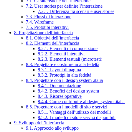
7.1. Caratteristiche dell’interazione
7.2. User stories per definire l’interazione
7.2.1. Differenza tra scenari e user stories
7.3. Flussi di interazione
7.4. Wireframe
7.5. Prototipi interattivi
8. Progettazione dell’interfaccia
8.1. Obiettivi dell’interfaccia
8.2. Elementi dell’interfaccia
8.2.1. Elementi di composizione
8.2.2. Elementi interattivi
8.2.3. Elementi testuali (microtesti)
8.3. Progettare e costruire in alta fedeltà
8.3.1. Layout di pagina
8.3.2. Prototipi in alta fedeltà
8.4. Progettare con il design system .italia
8.4.1. Documentazione
8.4.2. Benefici del design system
8.4.3. Risorse operative
8.4.4. Come contribuire al design system .italia
8.5. Progettare con i modelli di sito e servizi
8.5.1. Vantaggi dell’utilizzo dei modelli
8.5.2. I modelli di sito e servizi disponibili
9. Sviluppo dell’interfaccia
9.1. Approccio allo sviluppo