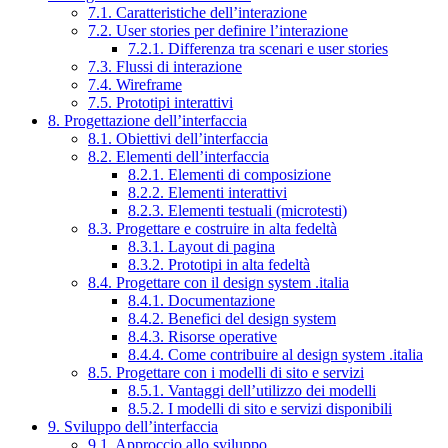
7.1. Caratteristiche dell’interazione
7.2. User stories per definire l’interazione
7.2.1. Differenza tra scenari e user stories
7.3. Flussi di interazione
7.4. Wireframe
7.5. Prototipi interattivi
8. Progettazione dell’interfaccia
8.1. Obiettivi dell’interfaccia
8.2. Elementi dell’interfaccia
8.2.1. Elementi di composizione
8.2.2. Elementi interattivi
8.2.3. Elementi testuali (microtesti)
8.3. Progettare e costruire in alta fedeltà
8.3.1. Layout di pagina
8.3.2. Prototipi in alta fedeltà
8.4. Progettare con il design system .italia
8.4.1. Documentazione
8.4.2. Benefici del design system
8.4.3. Risorse operative
8.4.4. Come contribuire al design system .italia
8.5. Progettare con i modelli di sito e servizi
8.5.1. Vantaggi dell’utilizzo dei modelli
8.5.2. I modelli di sito e servizi disponibili
9. Sviluppo dell’interfaccia
9.1. Approccio allo sviluppo