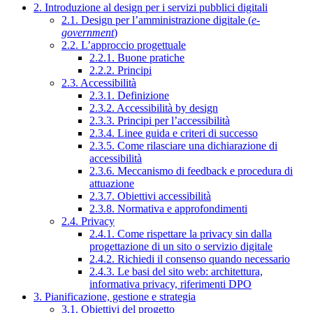
2. Introduzione al design per i servizi pubblici digitali
2.1. Design per l’amministrazione digitale (
e-
government
)
2.2. L’approccio progettuale
2.2.1. Buone pratiche
2.2.2. Principi
2.3. Accessibilità
2.3.1. Definizione
2.3.2. Accessibilità by design
2.3.3. Principi per l’accessibilità
2.3.4. Linee guida e criteri di successo
2.3.5. Come rilasciare una dichiarazione di
accessibilità
2.3.6. Meccanismo di feedback e procedura di
attuazione
2.3.7. Obiettivi accessibilità
2.3.8. Normativa e approfondimenti
2.4. Privacy
2.4.1. Come rispettare la privacy sin dalla
progettazione di un sito o servizio digitale
2.4.2. Richiedi il consenso quando necessario
2.4.3. Le basi del sito web: architettura,
informativa privacy, riferimenti DPO
3. Pianificazione, gestione e strategia
3.1. Obiettivi del progetto