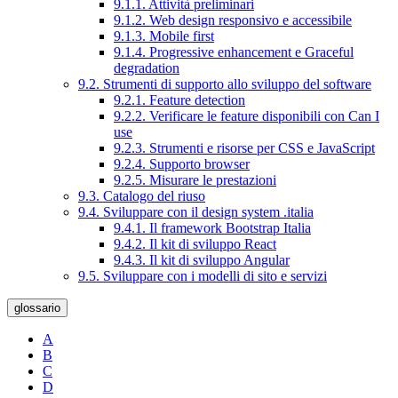
9.1.1. Attività preliminari
9.1.2. Web design responsivo e accessibile
9.1.3. Mobile first
9.1.4. Progressive enhancement e Graceful
degradation
9.2. Strumenti di supporto allo sviluppo del software
9.2.1. Feature detection
9.2.2. Verificare le feature disponibili con Can I
use
9.2.3. Strumenti e risorse per CSS e JavaScript
9.2.4. Supporto browser
9.2.5. Misurare le prestazioni
9.3. Catalogo del riuso
9.4. Sviluppare con il design system .italia
9.4.1. Il framework Bootstrap Italia
9.4.2. Il kit di sviluppo React
9.4.3. Il kit di sviluppo Angular
9.5. Sviluppare con i modelli di sito e servizi
glossario
A
B
C
D