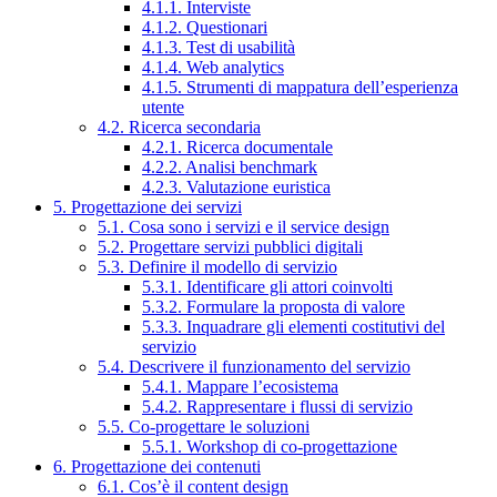
4.1.1. Interviste
4.1.2. Questionari
4.1.3. Test di usabilità
4.1.4. Web analytics
4.1.5. Strumenti di mappatura dell’esperienza
utente
4.2. Ricerca secondaria
4.2.1. Ricerca documentale
4.2.2. Analisi benchmark
4.2.3. Valutazione euristica
5. Progettazione dei servizi
5.1. Cosa sono i servizi e il service design
5.2. Progettare servizi pubblici digitali
5.3. Definire il modello di servizio
5.3.1. Identificare gli attori coinvolti
5.3.2. Formulare la proposta di valore
5.3.3. Inquadrare gli elementi costitutivi del
servizio
5.4. Descrivere il funzionamento del servizio
5.4.1. Mappare l’ecosistema
5.4.2. Rappresentare i flussi di servizio
5.5. Co-progettare le soluzioni
5.5.1. Workshop di co-progettazione
6. Progettazione dei contenuti
6.1. Cos’è il content design