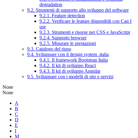
degradation
9.2. Strumenti di supporto allo sviluppo del software
9.2.1. Feature detection
9.2.2. Verificare le feature disponibili con Can I
use
9.2.3. Strumenti e risorse per CSS e JavaScript
9.2.4. Supporto browser
9.2.5. Misurare le prestazioni
9.3. Catalogo del riuso
9.4. Sviluppare con il design system .italia
9.4.1. Il framework Bootstrap Italia
9.4.2. Il kit di sviluppo React
9.4.3. Il kit di sviluppo Angular
9.5. Sviluppare con i modelli di sito e servizi
None
None
A
B
C
D
E
I
M