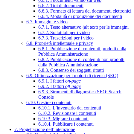
6.6.1. I documenti vanno sul web
6.6.2. Tipi di documenti
6.6.3. Formato di lettura dei documenti elettronici
6.6.4. Modalità di produzione dei documenti
6.7. Immagini e video
6.7.1. Testo alternativo (alt text) per le immagini
6.7.2. Sottotitoli per i video
6.7.3. Trascrizioni per i video
6.8. Proprietà intellettuale e privacy
6.8.1. Pubblicazione di contenuti prodotti dalla
Pubblica Amministrazione
6.8.2. Pubblicazione di contenuti non prodotti
dalla Pubblica Amministrazione
6.8.3. Consenso dei soggetti ritratti
6.9. Ottimizzazione per i motori di ricerca (SEO)
6.9.1. I fattori
on-page
6.9.2. I fattori
off-page
6.9.3. Strumenti di diagnostica SEO: Search
Console
6.10. Gestire i contenuti
6.10.1. L’inventario dei contenuti
6.10.2. Revisionare i contenuti
6.10.3. Migrare i contenuti
6.10.4. Pubblicare i contenuti
7. Progettazione dell’interazione