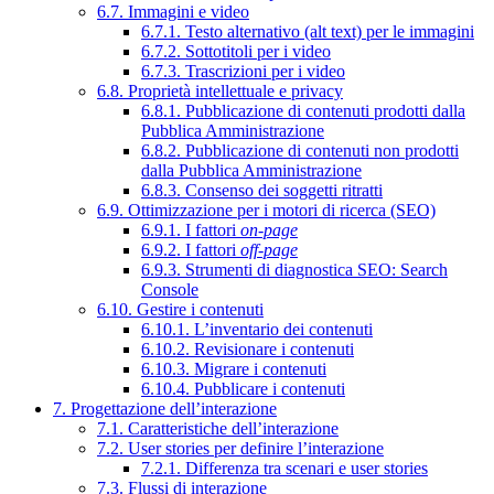
6.7. Immagini e video
6.7.1. Testo alternativo (alt text) per le immagini
6.7.2. Sottotitoli per i video
6.7.3. Trascrizioni per i video
6.8. Proprietà intellettuale e privacy
6.8.1. Pubblicazione di contenuti prodotti dalla
Pubblica Amministrazione
6.8.2. Pubblicazione di contenuti non prodotti
dalla Pubblica Amministrazione
6.8.3. Consenso dei soggetti ritratti
6.9. Ottimizzazione per i motori di ricerca (SEO)
6.9.1. I fattori
on-page
6.9.2. I fattori
off-page
6.9.3. Strumenti di diagnostica SEO: Search
Console
6.10. Gestire i contenuti
6.10.1. L’inventario dei contenuti
6.10.2. Revisionare i contenuti
6.10.3. Migrare i contenuti
6.10.4. Pubblicare i contenuti
7. Progettazione dell’interazione
7.1. Caratteristiche dell’interazione
7.2. User stories per definire l’interazione
7.2.1. Differenza tra scenari e user stories
7.3. Flussi di interazione