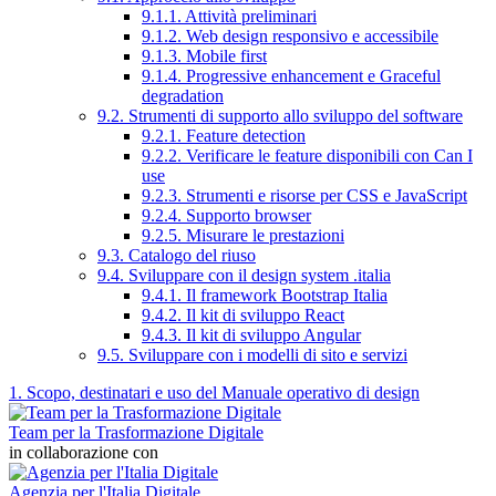
9.1.1. Attività preliminari
9.1.2. Web design responsivo e accessibile
9.1.3. Mobile first
9.1.4. Progressive enhancement e Graceful
degradation
9.2. Strumenti di supporto allo sviluppo del software
9.2.1. Feature detection
9.2.2. Verificare le feature disponibili con Can I
use
9.2.3. Strumenti e risorse per CSS e JavaScript
9.2.4. Supporto browser
9.2.5. Misurare le prestazioni
9.3. Catalogo del riuso
9.4. Sviluppare con il design system .italia
9.4.1. Il framework Bootstrap Italia
9.4.2. Il kit di sviluppo React
9.4.3. Il kit di sviluppo Angular
9.5. Sviluppare con i modelli di sito e servizi
1. Scopo, destinatari e uso del Manuale operativo di design
Team per la Trasformazione Digitale
in collaborazione con
Agenzia per l'Italia Digitale