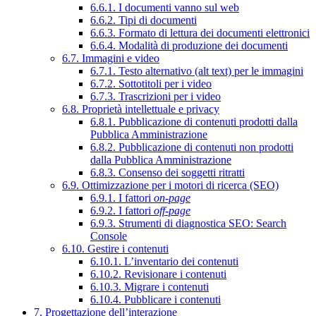
6.6.1. I documenti vanno sul web
6.6.2. Tipi di documenti
6.6.3. Formato di lettura dei documenti elettronici
6.6.4. Modalità di produzione dei documenti
6.7. Immagini e video
6.7.1. Testo alternativo (alt text) per le immagini
6.7.2. Sottotitoli per i video
6.7.3. Trascrizioni per i video
6.8. Proprietà intellettuale e privacy
6.8.1. Pubblicazione di contenuti prodotti dalla
Pubblica Amministrazione
6.8.2. Pubblicazione di contenuti non prodotti
dalla Pubblica Amministrazione
6.8.3. Consenso dei soggetti ritratti
6.9. Ottimizzazione per i motori di ricerca (SEO)
6.9.1. I fattori
on-page
6.9.2. I fattori
off-page
6.9.3. Strumenti di diagnostica SEO: Search
Console
6.10. Gestire i contenuti
6.10.1. L’inventario dei contenuti
6.10.2. Revisionare i contenuti
6.10.3. Migrare i contenuti
6.10.4. Pubblicare i contenuti
7. Progettazione dell’interazione