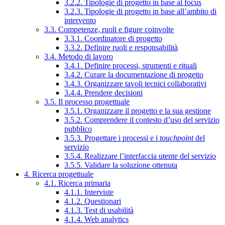
3.2.2. Tipologie di progetto in base al focus
3.2.3. Tipologie di progetto in base all’ambito di
intervento
3.3. Competenze, ruoli e figure coinvolte
3.3.1. Coordinatore di progetto
3.3.2. Definire ruoli e responsabilità
3.4. Metodo di lavoro
3.4.1. Definire processi, strumenti e rituali
3.4.2. Curare la documentazione di progetto
3.4.3. Organizzare tavoli tecnici collaborativi
3.4.4. Prendere decisioni
3.5. Il processo progettuale
3.5.1. Organizzare il progetto e la sua gestione
3.5.2. Comprendere il contesto d’uso del servizio
pubblico
3.5.3. Progettare i processi e i
touchpoint
del
servizio
3.5.4. Realizzare l’interfaccia utente del servizio
3.5.5. Validare la soluzione ottenuta
4. Ricerca progettuale
4.1. Ricerca primaria
4.1.1. Interviste
4.1.2. Questionari
4.1.3. Test di usabilità
4.1.4. Web analytics