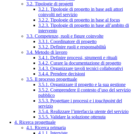
3.2. Tipologie di progetti
3.2.1. Tipologie di progetto in base agli attori
coinvolti nel servizio
3.2.2. Tipologie di progetto in base al focus
3.2.3. Tipologie di progetto in base all’ambito di
intervento
3.3. Competenze, ruoli e figure coinvolte
3.3.1. Coordinatore di progetto
3.3.2. Definire ruoli e responsabilità
3.4. Metodo di lavoro
3.4.1. Definire processi, strumenti e rituali
3.4.2. Curare la documentazione di progetto
3.4.3. Organizzare tavoli tecnici collaborativi
3.4.4. Prendere decisioni
3.5. Il processo progettuale
3.5.1. Organizzare il progetto e la sua gestione
3.5.2. Comprendere il contesto d’uso del servizio
pubblico
3.5.3. Progettare i processi e i
touchpoint
del
servizio
3.5.4. Realizzare l’interfaccia utente del servizio
3.5.5. Validare la soluzione ottenuta
4. Ricerca progettuale
4.1. Ricerca primaria
4.1.1. Interviste