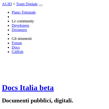
AGID
+
Team Digitale
Piano Triennale
Le community
Developers
Designers
Gli strumenti
Forum
Docs
GitHub
Docs Italia
beta
Documenti pubblici, digitali.