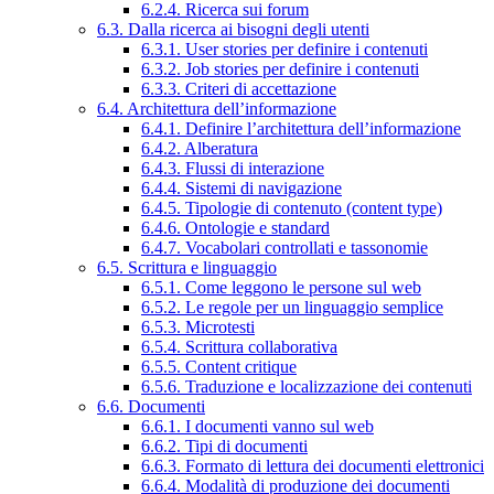
6.2.4. Ricerca sui forum
6.3. Dalla ricerca ai bisogni degli utenti
6.3.1. User stories per definire i contenuti
6.3.2. Job stories per definire i contenuti
6.3.3. Criteri di accettazione
6.4. Architettura dell’informazione
6.4.1. Definire l’architettura dell’informazione
6.4.2. Alberatura
6.4.3. Flussi di interazione
6.4.4. Sistemi di navigazione
6.4.5. Tipologie di contenuto (content type)
6.4.6. Ontologie e standard
6.4.7. Vocabolari controllati e tassonomie
6.5. Scrittura e linguaggio
6.5.1. Come leggono le persone sul web
6.5.2. Le regole per un linguaggio semplice
6.5.3. Microtesti
6.5.4. Scrittura collaborativa
6.5.5. Content critique
6.5.6. Traduzione e localizzazione dei contenuti
6.6. Documenti
6.6.1. I documenti vanno sul web
6.6.2. Tipi di documenti
6.6.3. Formato di lettura dei documenti elettronici
6.6.4. Modalità di produzione dei documenti