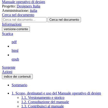
Manuale operativo di design
Progetto:
Designers Italia
Amministrazione:
italia
Cerca nel documento
Cerca nel documento
Informazioni
versione-corrente
Scarica
pdf
html
epub
Sorgente
Azioni
indice dei contenuti
Sommario
1. Scopo, destinatari e uso del Manuale operativo di design
1.1. Versionamento e storico
1.2. Consultazione del manuale
1.3. Contribuisci al manuale