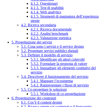
4.1.2. Questionari
4.1.3. Test di usabilità
4.1.4. Web analytics
4.1.5. Strumenti di mappatura dell’esperienza
utente
4.2. Ricerca secondaria
4.2.1. Ricerca documentale
4.2.2. Analisi benchmark
4.2.3. Valutazione euristica
5. Progettazione dei servizi
5.1. Cosa sono i servizi e il service design
5.2. Progettare servizi pubblici digitali
5.3. Definire il modello di servizio
5.3.1. Identificare gli attori coinvolti
5.3.2. Formulare la proposta di valore
5.3.3. Inquadrare gli elementi costitutivi del
servizio
5.4. Descrivere il funzionamento del servizio
5.4.1. Mappare l’ecosistema
5.4.2. Rappresentare i flussi di servizio
5.5. Co-progettare le soluzioni
5.5.1. Workshop di co-progettazione
6. Progettazione dei contenuti
6.1. Cos’è il content design
6.2. Ricerca utente sui contenuti e il linguaggio