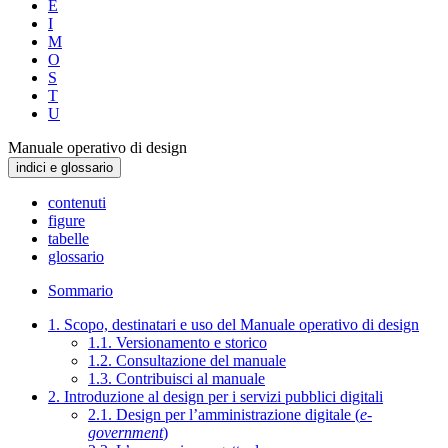
E
I
M
O
S
T
U
Manuale operativo di design
indici e glossario
contenuti
figure
tabelle
glossario
Sommario
1. Scopo, destinatari e uso del Manuale operativo di design
1.1. Versionamento e storico
1.2. Consultazione del manuale
1.3. Contribuisci al manuale
2. Introduzione al design per i servizi pubblici digitali
2.1. Design per l’amministrazione digitale (
e-
government
)