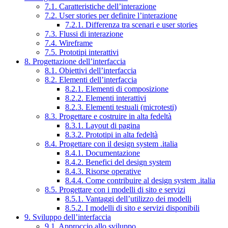
7.1. Caratteristiche dell’interazione
7.2. User stories per definire l’interazione
7.2.1. Differenza tra scenari e user stories
7.3. Flussi di interazione
7.4. Wireframe
7.5. Prototipi interattivi
8. Progettazione dell’interfaccia
8.1. Obiettivi dell’interfaccia
8.2. Elementi dell’interfaccia
8.2.1. Elementi di composizione
8.2.2. Elementi interattivi
8.2.3. Elementi testuali (microtesti)
8.3. Progettare e costruire in alta fedeltà
8.3.1. Layout di pagina
8.3.2. Prototipi in alta fedeltà
8.4. Progettare con il design system .italia
8.4.1. Documentazione
8.4.2. Benefici del design system
8.4.3. Risorse operative
8.4.4. Come contribuire al design system .italia
8.5. Progettare con i modelli di sito e servizi
8.5.1. Vantaggi dell’utilizzo dei modelli
8.5.2. I modelli di sito e servizi disponibili
9. Sviluppo dell’interfaccia
9.1. Approccio allo sviluppo