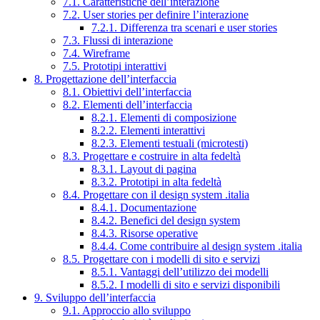
7.1. Caratteristiche dell’interazione
7.2. User stories per definire l’interazione
7.2.1. Differenza tra scenari e user stories
7.3. Flussi di interazione
7.4. Wireframe
7.5. Prototipi interattivi
8. Progettazione dell’interfaccia
8.1. Obiettivi dell’interfaccia
8.2. Elementi dell’interfaccia
8.2.1. Elementi di composizione
8.2.2. Elementi interattivi
8.2.3. Elementi testuali (microtesti)
8.3. Progettare e costruire in alta fedeltà
8.3.1. Layout di pagina
8.3.2. Prototipi in alta fedeltà
8.4. Progettare con il design system .italia
8.4.1. Documentazione
8.4.2. Benefici del design system
8.4.3. Risorse operative
8.4.4. Come contribuire al design system .italia
8.5. Progettare con i modelli di sito e servizi
8.5.1. Vantaggi dell’utilizzo dei modelli
8.5.2. I modelli di sito e servizi disponibili
9. Sviluppo dell’interfaccia
9.1. Approccio allo sviluppo