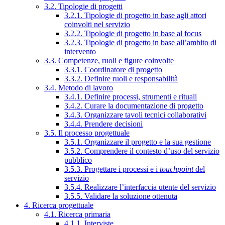
3.2. Tipologie di progetti
3.2.1. Tipologie di progetto in base agli attori
coinvolti nel servizio
3.2.2. Tipologie di progetto in base al focus
3.2.3. Tipologie di progetto in base all’ambito di
intervento
3.3. Competenze, ruoli e figure coinvolte
3.3.1. Coordinatore di progetto
3.3.2. Definire ruoli e responsabilità
3.4. Metodo di lavoro
3.4.1. Definire processi, strumenti e rituali
3.4.2. Curare la documentazione di progetto
3.4.3. Organizzare tavoli tecnici collaborativi
3.4.4. Prendere decisioni
3.5. Il processo progettuale
3.5.1. Organizzare il progetto e la sua gestione
3.5.2. Comprendere il contesto d’uso del servizio
pubblico
3.5.3. Progettare i processi e i
touchpoint
del
servizio
3.5.4. Realizzare l’interfaccia utente del servizio
3.5.5. Validare la soluzione ottenuta
4. Ricerca progettuale
4.1. Ricerca primaria
4.1.1. Interviste