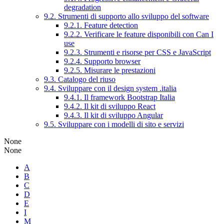
degradation
9.2. Strumenti di supporto allo sviluppo del software
9.2.1. Feature detection
9.2.2. Verificare le feature disponibili con Can I
use
9.2.3. Strumenti e risorse per CSS e JavaScript
9.2.4. Supporto browser
9.2.5. Misurare le prestazioni
9.3. Catalogo del riuso
9.4. Sviluppare con il design system .italia
9.4.1. Il framework Bootstrap Italia
9.4.2. Il kit di sviluppo React
9.4.3. Il kit di sviluppo Angular
9.5. Sviluppare con i modelli di sito e servizi
None
None
A
B
C
D
E
I
M