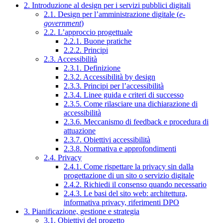
2. Introduzione al design per i servizi pubblici digitali
2.1. Design per l’amministrazione digitale (
e-
government
)
2.2. L’approccio progettuale
2.2.1. Buone pratiche
2.2.2. Principi
2.3. Accessibilità
2.3.1. Definizione
2.3.2. Accessibilità by design
2.3.3. Principi per l’accessibilità
2.3.4. Linee guida e criteri di successo
2.3.5. Come rilasciare una dichiarazione di
accessibilità
2.3.6. Meccanismo di feedback e procedura di
attuazione
2.3.7. Obiettivi accessibilità
2.3.8. Normativa e approfondimenti
2.4. Privacy
2.4.1. Come rispettare la privacy sin dalla
progettazione di un sito o servizio digitale
2.4.2. Richiedi il consenso quando necessario
2.4.3. Le basi del sito web: architettura,
informativa privacy, riferimenti DPO
3. Pianificazione, gestione e strategia
3.1. Obiettivi del progetto