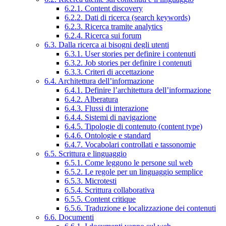
6.2.1. Content discovery
6.2.2. Dati di ricerca (search keywords)
6.2.3. Ricerca tramite analytics
6.2.4. Ricerca sui forum
6.3. Dalla ricerca ai bisogni degli utenti
6.3.1. User stories per definire i contenuti
6.3.2. Job stories per definire i contenuti
6.3.3. Criteri di accettazione
6.4. Architettura dell’informazione
6.4.1. Definire l’architettura dell’informazione
6.4.2. Alberatura
6.4.3. Flussi di interazione
6.4.4. Sistemi di navigazione
6.4.5. Tipologie di contenuto (content type)
6.4.6. Ontologie e standard
6.4.7. Vocabolari controllati e tassonomie
6.5. Scrittura e linguaggio
6.5.1. Come leggono le persone sul web
6.5.2. Le regole per un linguaggio semplice
6.5.3. Microtesti
6.5.4. Scrittura collaborativa
6.5.5. Content critique
6.5.6. Traduzione e localizzazione dei contenuti
6.6. Documenti