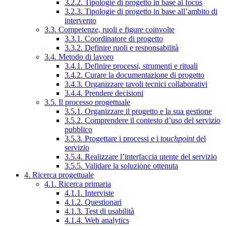
3.2.2. Tipologie di progetto in base al focus
3.2.3. Tipologie di progetto in base all’ambito di
intervento
3.3. Competenze, ruoli e figure coinvolte
3.3.1. Coordinatore di progetto
3.3.2. Definire ruoli e responsabilità
3.4. Metodo di lavoro
3.4.1. Definire processi, strumenti e rituali
3.4.2. Curare la documentazione di progetto
3.4.3. Organizzare tavoli tecnici collaborativi
3.4.4. Prendere decisioni
3.5. Il processo progettuale
3.5.1. Organizzare il progetto e la sua gestione
3.5.2. Comprendere il contesto d’uso del servizio
pubblico
3.5.3. Progettare i processi e i
touchpoint
del
servizio
3.5.4. Realizzare l’interfaccia utente del servizio
3.5.5. Validare la soluzione ottenuta
4. Ricerca progettuale
4.1. Ricerca primaria
4.1.1. Interviste
4.1.2. Questionari
4.1.3. Test di usabilità
4.1.4. Web analytics