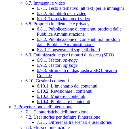
6.7. Immagini e video
6.7.1. Testo alternativo (alt text) per le immagini
6.7.2. Sottotitoli per i video
6.7.3. Trascrizioni per i video
6.8. Proprietà intellettuale e privacy
6.8.1. Pubblicazione di contenuti prodotti dalla
Pubblica Amministrazione
6.8.2. Pubblicazione di contenuti non prodotti
dalla Pubblica Amministrazione
6.8.3. Consenso dei soggetti ritratti
6.9. Ottimizzazione per i motori di ricerca (SEO)
6.9.1. I fattori
on-page
6.9.2. I fattori
off-page
6.9.3. Strumenti di diagnostica SEO: Search
Console
6.10. Gestire i contenuti
6.10.1. L’inventario dei contenuti
6.10.2. Revisionare i contenuti
6.10.3. Migrare i contenuti
6.10.4. Pubblicare i contenuti
7. Progettazione dell’interazione
7.1. Caratteristiche dell’interazione
7.2. User stories per definire l’interazione
7.2.1. Differenza tra scenari e user stories
7.3. Flussi di interazione