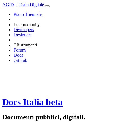
AGID
+
Team Digitale
Piano Triennale
Le community
Developers
Designers
Gli strumenti
Forum
Docs
GitHub
Docs Italia
beta
Documenti pubblici, digitali.