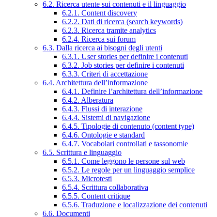
6.2. Ricerca utente sui contenuti e il linguaggio
6.2.1. Content discovery
6.2.2. Dati di ricerca (search keywords)
6.2.3. Ricerca tramite analytics
6.2.4. Ricerca sui forum
6.3. Dalla ricerca ai bisogni degli utenti
6.3.1. User stories per definire i contenuti
6.3.2. Job stories per definire i contenuti
6.3.3. Criteri di accettazione
6.4. Architettura dell’informazione
6.4.1. Definire l’architettura dell’informazione
6.4.2. Alberatura
6.4.3. Flussi di interazione
6.4.4. Sistemi di navigazione
6.4.5. Tipologie di contenuto (content type)
6.4.6. Ontologie e standard
6.4.7. Vocabolari controllati e tassonomie
6.5. Scrittura e linguaggio
6.5.1. Come leggono le persone sul web
6.5.2. Le regole per un linguaggio semplice
6.5.3. Microtesti
6.5.4. Scrittura collaborativa
6.5.5. Content critique
6.5.6. Traduzione e localizzazione dei contenuti
6.6. Documenti