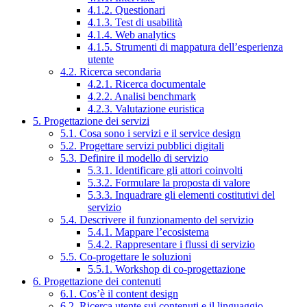
4.1.2. Questionari
4.1.3. Test di usabilità
4.1.4. Web analytics
4.1.5. Strumenti di mappatura dell’esperienza
utente
4.2. Ricerca secondaria
4.2.1. Ricerca documentale
4.2.2. Analisi benchmark
4.2.3. Valutazione euristica
5. Progettazione dei servizi
5.1. Cosa sono i servizi e il service design
5.2. Progettare servizi pubblici digitali
5.3. Definire il modello di servizio
5.3.1. Identificare gli attori coinvolti
5.3.2. Formulare la proposta di valore
5.3.3. Inquadrare gli elementi costitutivi del
servizio
5.4. Descrivere il funzionamento del servizio
5.4.1. Mappare l’ecosistema
5.4.2. Rappresentare i flussi di servizio
5.5. Co-progettare le soluzioni
5.5.1. Workshop di co-progettazione
6. Progettazione dei contenuti
6.1. Cos’è il content design
6.2. Ricerca utente sui contenuti e il linguaggio