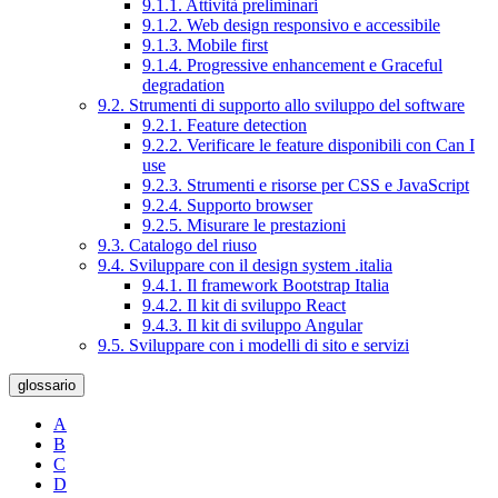
9.1.1. Attività preliminari
9.1.2. Web design responsivo e accessibile
9.1.3. Mobile first
9.1.4. Progressive enhancement e Graceful
degradation
9.2. Strumenti di supporto allo sviluppo del software
9.2.1. Feature detection
9.2.2. Verificare le feature disponibili con Can I
use
9.2.3. Strumenti e risorse per CSS e JavaScript
9.2.4. Supporto browser
9.2.5. Misurare le prestazioni
9.3. Catalogo del riuso
9.4. Sviluppare con il design system .italia
9.4.1. Il framework Bootstrap Italia
9.4.2. Il kit di sviluppo React
9.4.3. Il kit di sviluppo Angular
9.5. Sviluppare con i modelli di sito e servizi
glossario
A
B
C
D