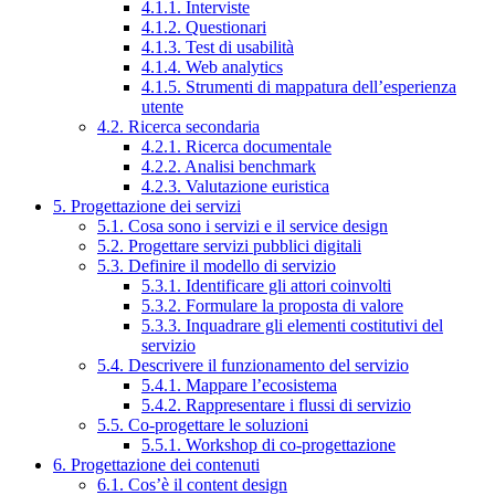
4.1.1. Interviste
4.1.2. Questionari
4.1.3. Test di usabilità
4.1.4. Web analytics
4.1.5. Strumenti di mappatura dell’esperienza
utente
4.2. Ricerca secondaria
4.2.1. Ricerca documentale
4.2.2. Analisi benchmark
4.2.3. Valutazione euristica
5. Progettazione dei servizi
5.1. Cosa sono i servizi e il service design
5.2. Progettare servizi pubblici digitali
5.3. Definire il modello di servizio
5.3.1. Identificare gli attori coinvolti
5.3.2. Formulare la proposta di valore
5.3.3. Inquadrare gli elementi costitutivi del
servizio
5.4. Descrivere il funzionamento del servizio
5.4.1. Mappare l’ecosistema
5.4.2. Rappresentare i flussi di servizio
5.5. Co-progettare le soluzioni
5.5.1. Workshop di co-progettazione
6. Progettazione dei contenuti
6.1. Cos’è il content design