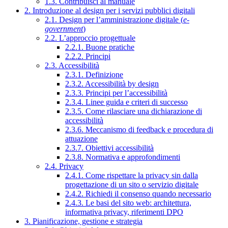
1.3. Contribuisci al manuale
2. Introduzione al design per i servizi pubblici digitali
2.1. Design per l’amministrazione digitale (
e-
government
)
2.2. L’approccio progettuale
2.2.1. Buone pratiche
2.2.2. Principi
2.3. Accessibilità
2.3.1. Definizione
2.3.2. Accessibilità by design
2.3.3. Principi per l’accessibilità
2.3.4. Linee guida e criteri di successo
2.3.5. Come rilasciare una dichiarazione di
accessibilità
2.3.6. Meccanismo di feedback e procedura di
attuazione
2.3.7. Obiettivi accessibilità
2.3.8. Normativa e approfondimenti
2.4. Privacy
2.4.1. Come rispettare la privacy sin dalla
progettazione di un sito o servizio digitale
2.4.2. Richiedi il consenso quando necessario
2.4.3. Le basi del sito web: architettura,
informativa privacy, riferimenti DPO
3. Pianificazione, gestione e strategia