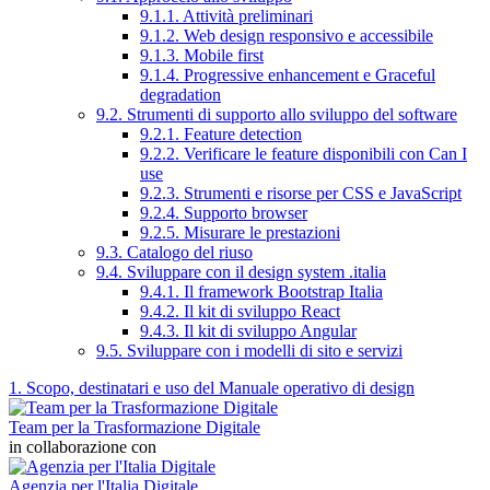
9.1.1. Attività preliminari
9.1.2. Web design responsivo e accessibile
9.1.3. Mobile first
9.1.4. Progressive enhancement e Graceful
degradation
9.2. Strumenti di supporto allo sviluppo del software
9.2.1. Feature detection
9.2.2. Verificare le feature disponibili con Can I
use
9.2.3. Strumenti e risorse per CSS e JavaScript
9.2.4. Supporto browser
9.2.5. Misurare le prestazioni
9.3. Catalogo del riuso
9.4. Sviluppare con il design system .italia
9.4.1. Il framework Bootstrap Italia
9.4.2. Il kit di sviluppo React
9.4.3. Il kit di sviluppo Angular
9.5. Sviluppare con i modelli di sito e servizi
1. Scopo, destinatari e uso del Manuale operativo di design
Team per la Trasformazione Digitale
in collaborazione con
Agenzia per l'Italia Digitale