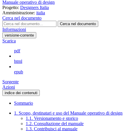
Manuale operativo di design
Progetto:
Designers Italia
Amministrazione:
italia
Cerca nel documento
Cerca nel documento
Informazioni
versione-corrente
Scarica
pdf
html
epub
Sorgente
Azioni
indice dei contenuti
Sommario
1. Scopo, destinatari e uso del Manuale operativo di design
1.1. Versionamento e storico
1.2. Consultazione del manuale
1.3. Contribuisci al manuale