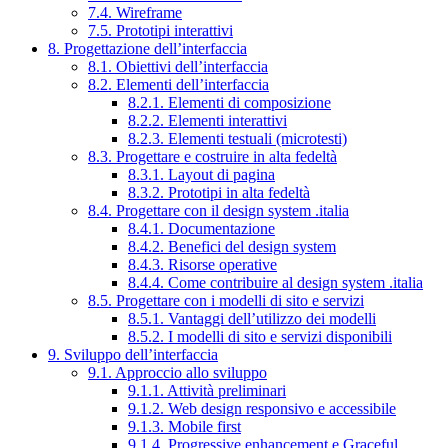
7.4. Wireframe
7.5. Prototipi interattivi
8. Progettazione dell’interfaccia
8.1. Obiettivi dell’interfaccia
8.2. Elementi dell’interfaccia
8.2.1. Elementi di composizione
8.2.2. Elementi interattivi
8.2.3. Elementi testuali (microtesti)
8.3. Progettare e costruire in alta fedeltà
8.3.1. Layout di pagina
8.3.2. Prototipi in alta fedeltà
8.4. Progettare con il design system .italia
8.4.1. Documentazione
8.4.2. Benefici del design system
8.4.3. Risorse operative
8.4.4. Come contribuire al design system .italia
8.5. Progettare con i modelli di sito e servizi
8.5.1. Vantaggi dell’utilizzo dei modelli
8.5.2. I modelli di sito e servizi disponibili
9. Sviluppo dell’interfaccia
9.1. Approccio allo sviluppo
9.1.1. Attività preliminari
9.1.2. Web design responsivo e accessibile
9.1.3. Mobile first
9.1.4. Progressive enhancement e Graceful