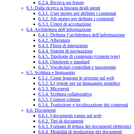
6.2.4. Ricerca sui forum
6.3. Dalla ricerca ai bisogni degli utenti
6.3.1. User stories per definire i contenuti
6.3.2. Job stories per definire i contenuti
6.3.3. Criteri di accettazione
6.4. Architettura dell’informazione
6.4.1. Definire l’architettura dell’informazione
6.4.2. Alberatura
6.4.3. Flussi di interazione
6.4.4. Sistemi di navigazione
6.4.5. Tipologie di contenuto (content type)
6.4.6. Ontologie e standard
6.4.7. Vocabolari controllati e tassonomie
6.5. Scrittura e linguaggio
6.5.1. Come leggono le persone sul web
6.5.2. Le regole per un linguaggio semplice
6.5.3. Microtesti
6.5.4. Scrittura collaborativa
6.5.5. Content critique
6.5.6. Traduzione e localizzazione dei contenuti
6.6. Documenti
6.6.1. I documenti vanno sul web
6.6.2. Tipi di documenti
6.6.3. Formato di lettura dei documenti elettronici
6.6.4. Modalità di produzione dei documenti