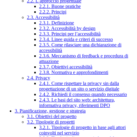
2.2. L’approccio progettuale
2.2.1. Buone pratiche
2.2.2. Principi
2.3. Accessibilità
2.3.1. Definizione
2.3.2. Accessibilità by design
2.3.3. Principi per l’accessibilità
2.3.4. Linee guida e criteri di successo
2.3.5. Come rilasciare una dichiarazione di
accessibilità
2.3.6. Meccanismo di feedback e procedura di
attuazione
2.3.7. Obiettivi accessibilità
2.3.8. Normativa e approfondimenti
2.4. Privacy
2.4.1. Come rispettare la privacy sin dalla
progettazione di un sito o servizio digitale
2.4.2. Richiedi il consenso quando necessario
2.4.3. Le basi del sito web: architettura,
informativa privacy, riferimenti DPO
3. Pianificazione, gestione e strategia
3.1. Obiettivi del progetto
3.2. Tipologie di progetti
3.2.1. Tipologie di progetto in base agli attori
coinvolti nel servizio