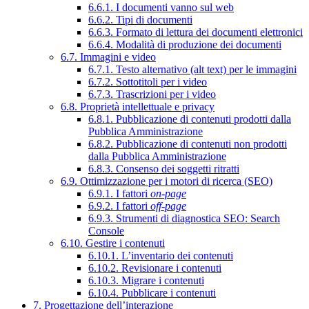
6.6.1. I documenti vanno sul web
6.6.2. Tipi di documenti
6.6.3. Formato di lettura dei documenti elettronici
6.6.4. Modalità di produzione dei documenti
6.7. Immagini e video
6.7.1. Testo alternativo (alt text) per le immagini
6.7.2. Sottotitoli per i video
6.7.3. Trascrizioni per i video
6.8. Proprietà intellettuale e privacy
6.8.1. Pubblicazione di contenuti prodotti dalla
Pubblica Amministrazione
6.8.2. Pubblicazione di contenuti non prodotti
dalla Pubblica Amministrazione
6.8.3. Consenso dei soggetti ritratti
6.9. Ottimizzazione per i motori di ricerca (SEO)
6.9.1. I fattori
on-page
6.9.2. I fattori
off-page
6.9.3. Strumenti di diagnostica SEO: Search
Console
6.10. Gestire i contenuti
6.10.1. L’inventario dei contenuti
6.10.2. Revisionare i contenuti
6.10.3. Migrare i contenuti
6.10.4. Pubblicare i contenuti
7. Progettazione dell’interazione