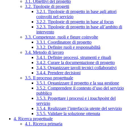
3.1. Obiettivi del progetto
3.2. Tipologie di progetti
3.2.1. Tipologie di progetto in base agli attori
coinvolti nel servizio
3.2.2. Tipologie di progetto in base al focus
3.2.3. Tipologie di progetto in base all’ambito di
intervento
3.3. Competenze, ruoli e figure coinvolte
3.3.1. Coordinatore di progetto
3.3.2. Definire ruoli e responsabilità
3.4. Metodo di lavoro
3.4.1. Definire processi, strumenti e rituali
3.4.2. Curare la documentazione di progetto
3.4.3. Organizzare tavoli tecnici collaborativi
3.4.4. Prendere decisioni
3.5. Il processo progettuale
3.5.1. Organizzare il progetto e la sua gestione
3.5.2. Comprendere il contesto d’uso del servizio
pubblico
3.5.3. Progettare i processi e i
touchpoint
del
servizio
3.5.4. Realizzare l’interfaccia utente del servizio
3.5.5. Validare la soluzione ottenuta
4. Ricerca progettuale
4.1. Ricerca primaria