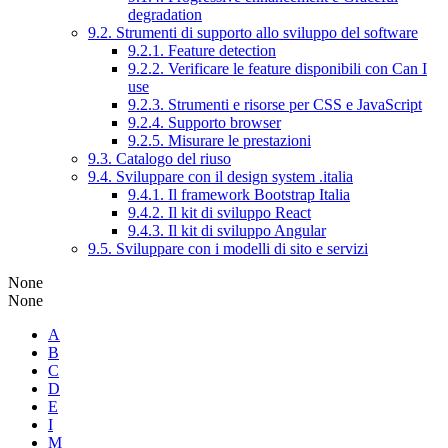
degradation
9.2. Strumenti di supporto allo sviluppo del software
9.2.1. Feature detection
9.2.2. Verificare le feature disponibili con Can I
use
9.2.3. Strumenti e risorse per CSS e JavaScript
9.2.4. Supporto browser
9.2.5. Misurare le prestazioni
9.3. Catalogo del riuso
9.4. Sviluppare con il design system .italia
9.4.1. Il framework Bootstrap Italia
9.4.2. Il kit di sviluppo React
9.4.3. Il kit di sviluppo Angular
9.5. Sviluppare con i modelli di sito e servizi
None
None
A
B
C
D
E
I
M