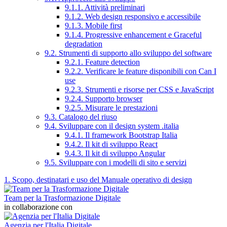
9.1.1. Attività preliminari
9.1.2. Web design responsivo e accessibile
9.1.3. Mobile first
9.1.4. Progressive enhancement e Graceful
degradation
9.2. Strumenti di supporto allo sviluppo del software
9.2.1. Feature detection
9.2.2. Verificare le feature disponibili con Can I
use
9.2.3. Strumenti e risorse per CSS e JavaScript
9.2.4. Supporto browser
9.2.5. Misurare le prestazioni
9.3. Catalogo del riuso
9.4. Sviluppare con il design system .italia
9.4.1. Il framework Bootstrap Italia
9.4.2. Il kit di sviluppo React
9.4.3. Il kit di sviluppo Angular
9.5. Sviluppare con i modelli di sito e servizi
1. Scopo, destinatari e uso del Manuale operativo di design
Team per la Trasformazione Digitale
in collaborazione con
Agenzia per l'Italia Digitale