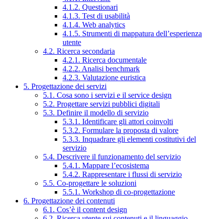
4.1.2. Questionari
4.1.3. Test di usabilità
4.1.4. Web analytics
4.1.5. Strumenti di mappatura dell’esperienza
utente
4.2. Ricerca secondaria
4.2.1. Ricerca documentale
4.2.2. Analisi benchmark
4.2.3. Valutazione euristica
5. Progettazione dei servizi
5.1. Cosa sono i servizi e il service design
5.2. Progettare servizi pubblici digitali
5.3. Definire il modello di servizio
5.3.1. Identificare gli attori coinvolti
5.3.2. Formulare la proposta di valore
5.3.3. Inquadrare gli elementi costitutivi del
servizio
5.4. Descrivere il funzionamento del servizio
5.4.1. Mappare l’ecosistema
5.4.2. Rappresentare i flussi di servizio
5.5. Co-progettare le soluzioni
5.5.1. Workshop di co-progettazione
6. Progettazione dei contenuti
6.1. Cos’è il content design
6.2. Ricerca utente sui contenuti e il linguaggio