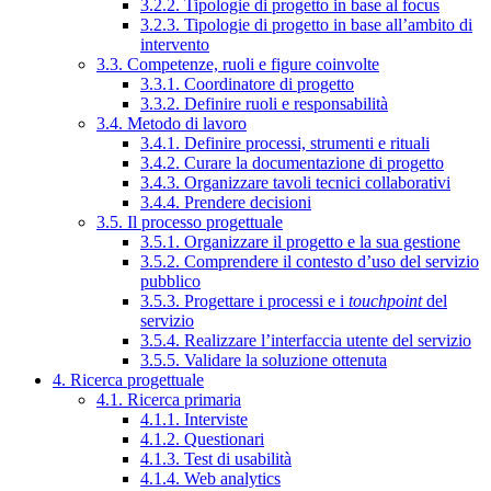
3.2.2. Tipologie di progetto in base al focus
3.2.3. Tipologie di progetto in base all’ambito di
intervento
3.3. Competenze, ruoli e figure coinvolte
3.3.1. Coordinatore di progetto
3.3.2. Definire ruoli e responsabilità
3.4. Metodo di lavoro
3.4.1. Definire processi, strumenti e rituali
3.4.2. Curare la documentazione di progetto
3.4.3. Organizzare tavoli tecnici collaborativi
3.4.4. Prendere decisioni
3.5. Il processo progettuale
3.5.1. Organizzare il progetto e la sua gestione
3.5.2. Comprendere il contesto d’uso del servizio
pubblico
3.5.3. Progettare i processi e i
touchpoint
del
servizio
3.5.4. Realizzare l’interfaccia utente del servizio
3.5.5. Validare la soluzione ottenuta
4. Ricerca progettuale
4.1. Ricerca primaria
4.1.1. Interviste
4.1.2. Questionari
4.1.3. Test di usabilità
4.1.4. Web analytics