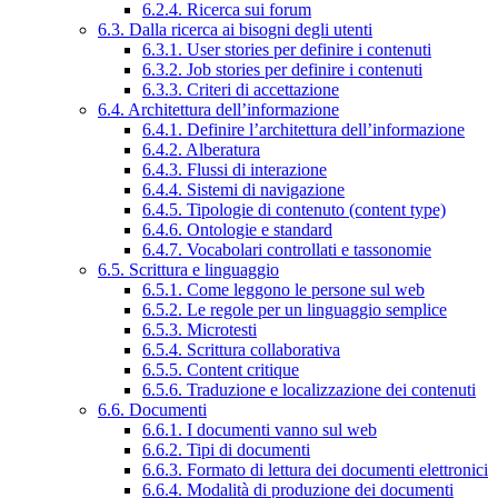
6.2.4. Ricerca sui forum
6.3. Dalla ricerca ai bisogni degli utenti
6.3.1. User stories per definire i contenuti
6.3.2. Job stories per definire i contenuti
6.3.3. Criteri di accettazione
6.4. Architettura dell’informazione
6.4.1. Definire l’architettura dell’informazione
6.4.2. Alberatura
6.4.3. Flussi di interazione
6.4.4. Sistemi di navigazione
6.4.5. Tipologie di contenuto (content type)
6.4.6. Ontologie e standard
6.4.7. Vocabolari controllati e tassonomie
6.5. Scrittura e linguaggio
6.5.1. Come leggono le persone sul web
6.5.2. Le regole per un linguaggio semplice
6.5.3. Microtesti
6.5.4. Scrittura collaborativa
6.5.5. Content critique
6.5.6. Traduzione e localizzazione dei contenuti
6.6. Documenti
6.6.1. I documenti vanno sul web
6.6.2. Tipi di documenti
6.6.3. Formato di lettura dei documenti elettronici
6.6.4. Modalità di produzione dei documenti