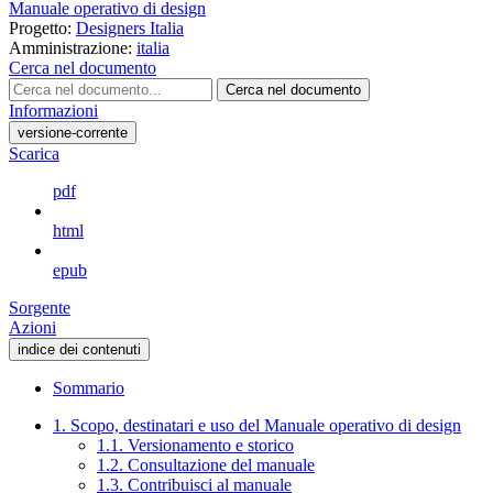
Manuale operativo di design
Progetto:
Designers Italia
Amministrazione:
italia
Cerca nel documento
Cerca nel documento
Informazioni
versione-corrente
Scarica
pdf
html
epub
Sorgente
Azioni
indice dei contenuti
Sommario
1. Scopo, destinatari e uso del Manuale operativo di design
1.1. Versionamento e storico
1.2. Consultazione del manuale
1.3. Contribuisci al manuale