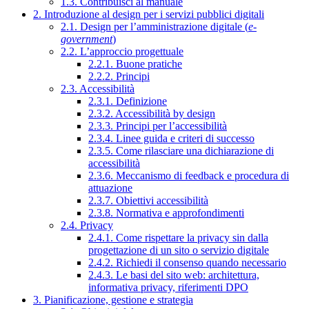
1.3. Contribuisci al manuale
2. Introduzione al design per i servizi pubblici digitali
2.1. Design per l’amministrazione digitale (
e-
government
)
2.2. L’approccio progettuale
2.2.1. Buone pratiche
2.2.2. Principi
2.3. Accessibilità
2.3.1. Definizione
2.3.2. Accessibilità by design
2.3.3. Principi per l’accessibilità
2.3.4. Linee guida e criteri di successo
2.3.5. Come rilasciare una dichiarazione di
accessibilità
2.3.6. Meccanismo di feedback e procedura di
attuazione
2.3.7. Obiettivi accessibilità
2.3.8. Normativa e approfondimenti
2.4. Privacy
2.4.1. Come rispettare la privacy sin dalla
progettazione di un sito o servizio digitale
2.4.2. Richiedi il consenso quando necessario
2.4.3. Le basi del sito web: architettura,
informativa privacy, riferimenti DPO
3. Pianificazione, gestione e strategia