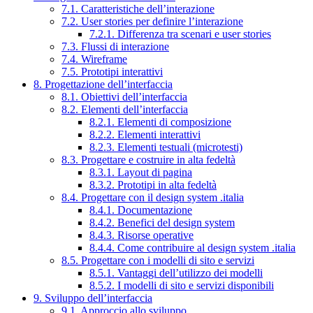
7.1. Caratteristiche dell’interazione
7.2. User stories per definire l’interazione
7.2.1. Differenza tra scenari e user stories
7.3. Flussi di interazione
7.4. Wireframe
7.5. Prototipi interattivi
8. Progettazione dell’interfaccia
8.1. Obiettivi dell’interfaccia
8.2. Elementi dell’interfaccia
8.2.1. Elementi di composizione
8.2.2. Elementi interattivi
8.2.3. Elementi testuali (microtesti)
8.3. Progettare e costruire in alta fedeltà
8.3.1. Layout di pagina
8.3.2. Prototipi in alta fedeltà
8.4. Progettare con il design system .italia
8.4.1. Documentazione
8.4.2. Benefici del design system
8.4.3. Risorse operative
8.4.4. Come contribuire al design system .italia
8.5. Progettare con i modelli di sito e servizi
8.5.1. Vantaggi dell’utilizzo dei modelli
8.5.2. I modelli di sito e servizi disponibili
9. Sviluppo dell’interfaccia
9.1. Approccio allo sviluppo