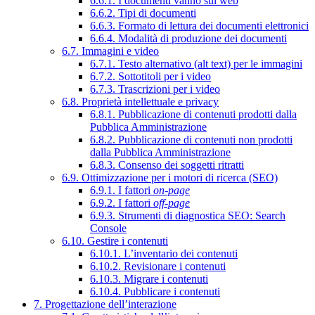
6.6.1. I documenti vanno sul web
6.6.2. Tipi di documenti
6.6.3. Formato di lettura dei documenti elettronici
6.6.4. Modalità di produzione dei documenti
6.7. Immagini e video
6.7.1. Testo alternativo (alt text) per le immagini
6.7.2. Sottotitoli per i video
6.7.3. Trascrizioni per i video
6.8. Proprietà intellettuale e privacy
6.8.1. Pubblicazione di contenuti prodotti dalla
Pubblica Amministrazione
6.8.2. Pubblicazione di contenuti non prodotti
dalla Pubblica Amministrazione
6.8.3. Consenso dei soggetti ritratti
6.9. Ottimizzazione per i motori di ricerca (SEO)
6.9.1. I fattori
on-page
6.9.2. I fattori
off-page
6.9.3. Strumenti di diagnostica SEO: Search
Console
6.10. Gestire i contenuti
6.10.1. L’inventario dei contenuti
6.10.2. Revisionare i contenuti
6.10.3. Migrare i contenuti
6.10.4. Pubblicare i contenuti
7. Progettazione dell’interazione