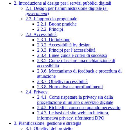
2. Introduzione al design per i servizi pubblici digitali
2.1. Design per l’amministrazione digitale (
e-
government
)
2.2. L’approccio progettuale
2.2.1. Buone pratiche
2.2.2. Principi
2.3. Accessibilità
2.3.1. Definizione
2.3.2. Accessibilità by design
2.3.3. Principi per l’accessibilità
2.3.4. Linee guida e criteri di successo
2.3.5. Come rilasciare una dichiarazione di
accessibilità
2.3.6. Meccanismo di feedback e procedura di
attuazione
2.3.7. Obiettivi accessibilità
2.3.8. Normativa e approfondimenti
2.4. Privacy
2.4.1. Come rispettare la privacy sin dalla
progettazione di un sito o servizio digitale
2.4.2. Richiedi il consenso quando necessario
2.4.3. Le basi del sito web: architettura,
informativa privacy, riferimenti DPO
3. Pianificazione, gestione e strategia
3.1. Obiettivi del progetto