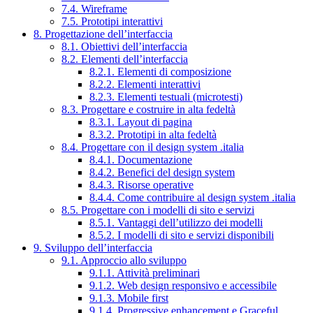
7.4. Wireframe
7.5. Prototipi interattivi
8. Progettazione dell’interfaccia
8.1. Obiettivi dell’interfaccia
8.2. Elementi dell’interfaccia
8.2.1. Elementi di composizione
8.2.2. Elementi interattivi
8.2.3. Elementi testuali (microtesti)
8.3. Progettare e costruire in alta fedeltà
8.3.1. Layout di pagina
8.3.2. Prototipi in alta fedeltà
8.4. Progettare con il design system .italia
8.4.1. Documentazione
8.4.2. Benefici del design system
8.4.3. Risorse operative
8.4.4. Come contribuire al design system .italia
8.5. Progettare con i modelli di sito e servizi
8.5.1. Vantaggi dell’utilizzo dei modelli
8.5.2. I modelli di sito e servizi disponibili
9. Sviluppo dell’interfaccia
9.1. Approccio allo sviluppo
9.1.1. Attività preliminari
9.1.2. Web design responsivo e accessibile
9.1.3. Mobile first
9.1.4. Progressive enhancement e Graceful