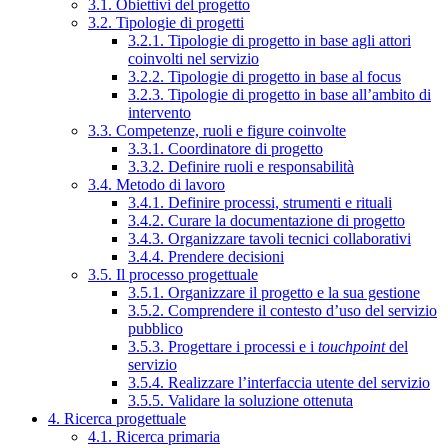
3.1. Obiettivi del progetto
3.2. Tipologie di progetti
3.2.1. Tipologie di progetto in base agli attori
coinvolti nel servizio
3.2.2. Tipologie di progetto in base al focus
3.2.3. Tipologie di progetto in base all’ambito di
intervento
3.3. Competenze, ruoli e figure coinvolte
3.3.1. Coordinatore di progetto
3.3.2. Definire ruoli e responsabilità
3.4. Metodo di lavoro
3.4.1. Definire processi, strumenti e rituali
3.4.2. Curare la documentazione di progetto
3.4.3. Organizzare tavoli tecnici collaborativi
3.4.4. Prendere decisioni
3.5. Il processo progettuale
3.5.1. Organizzare il progetto e la sua gestione
3.5.2. Comprendere il contesto d’uso del servizio
pubblico
3.5.3. Progettare i processi e i
touchpoint
del
servizio
3.5.4. Realizzare l’interfaccia utente del servizio
3.5.5. Validare la soluzione ottenuta
4. Ricerca progettuale
4.1. Ricerca primaria