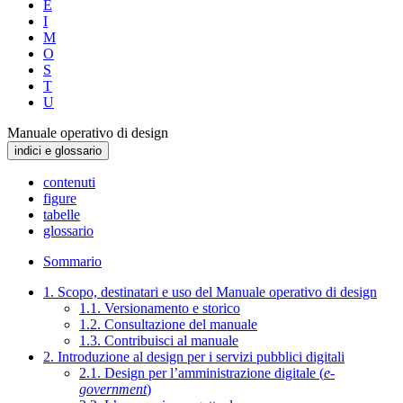
E
I
M
O
S
T
U
Manuale operativo di design
indici e glossario
contenuti
figure
tabelle
glossario
Sommario
1. Scopo, destinatari e uso del Manuale operativo di design
1.1. Versionamento e storico
1.2. Consultazione del manuale
1.3. Contribuisci al manuale
2. Introduzione al design per i servizi pubblici digitali
2.1. Design per l’amministrazione digitale (
e-
government
)