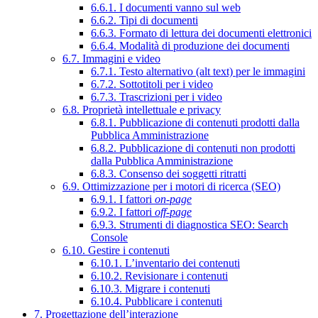
6.6.1. I documenti vanno sul web
6.6.2. Tipi di documenti
6.6.3. Formato di lettura dei documenti elettronici
6.6.4. Modalità di produzione dei documenti
6.7. Immagini e video
6.7.1. Testo alternativo (alt text) per le immagini
6.7.2. Sottotitoli per i video
6.7.3. Trascrizioni per i video
6.8. Proprietà intellettuale e privacy
6.8.1. Pubblicazione di contenuti prodotti dalla
Pubblica Amministrazione
6.8.2. Pubblicazione di contenuti non prodotti
dalla Pubblica Amministrazione
6.8.3. Consenso dei soggetti ritratti
6.9. Ottimizzazione per i motori di ricerca (SEO)
6.9.1. I fattori
on-page
6.9.2. I fattori
off-page
6.9.3. Strumenti di diagnostica SEO: Search
Console
6.10. Gestire i contenuti
6.10.1. L’inventario dei contenuti
6.10.2. Revisionare i contenuti
6.10.3. Migrare i contenuti
6.10.4. Pubblicare i contenuti
7. Progettazione dell’interazione