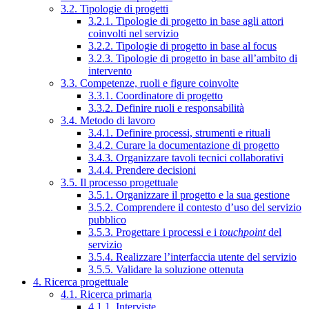
3.2. Tipologie di progetti
3.2.1. Tipologie di progetto in base agli attori
coinvolti nel servizio
3.2.2. Tipologie di progetto in base al focus
3.2.3. Tipologie di progetto in base all’ambito di
intervento
3.3. Competenze, ruoli e figure coinvolte
3.3.1. Coordinatore di progetto
3.3.2. Definire ruoli e responsabilità
3.4. Metodo di lavoro
3.4.1. Definire processi, strumenti e rituali
3.4.2. Curare la documentazione di progetto
3.4.3. Organizzare tavoli tecnici collaborativi
3.4.4. Prendere decisioni
3.5. Il processo progettuale
3.5.1. Organizzare il progetto e la sua gestione
3.5.2. Comprendere il contesto d’uso del servizio
pubblico
3.5.3. Progettare i processi e i
touchpoint
del
servizio
3.5.4. Realizzare l’interfaccia utente del servizio
3.5.5. Validare la soluzione ottenuta
4. Ricerca progettuale
4.1. Ricerca primaria
4.1.1. Interviste