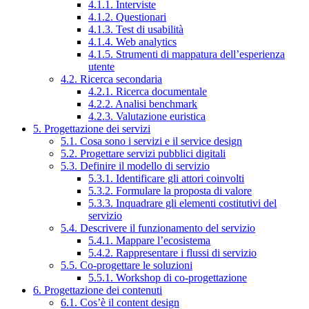
4.1.1. Interviste
4.1.2. Questionari
4.1.3. Test di usabilità
4.1.4. Web analytics
4.1.5. Strumenti di mappatura dell’esperienza
utente
4.2. Ricerca secondaria
4.2.1. Ricerca documentale
4.2.2. Analisi benchmark
4.2.3. Valutazione euristica
5. Progettazione dei servizi
5.1. Cosa sono i servizi e il service design
5.2. Progettare servizi pubblici digitali
5.3. Definire il modello di servizio
5.3.1. Identificare gli attori coinvolti
5.3.2. Formulare la proposta di valore
5.3.3. Inquadrare gli elementi costitutivi del
servizio
5.4. Descrivere il funzionamento del servizio
5.4.1. Mappare l’ecosistema
5.4.2. Rappresentare i flussi di servizio
5.5. Co-progettare le soluzioni
5.5.1. Workshop di co-progettazione
6. Progettazione dei contenuti
6.1. Cos’è il content design