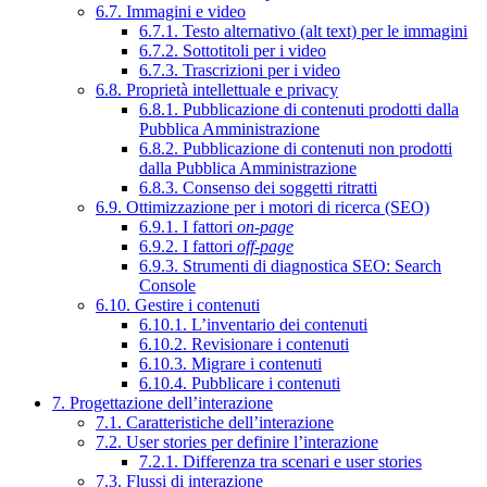
6.7. Immagini e video
6.7.1. Testo alternativo (alt text) per le immagini
6.7.2. Sottotitoli per i video
6.7.3. Trascrizioni per i video
6.8. Proprietà intellettuale e privacy
6.8.1. Pubblicazione di contenuti prodotti dalla
Pubblica Amministrazione
6.8.2. Pubblicazione di contenuti non prodotti
dalla Pubblica Amministrazione
6.8.3. Consenso dei soggetti ritratti
6.9. Ottimizzazione per i motori di ricerca (SEO)
6.9.1. I fattori
on-page
6.9.2. I fattori
off-page
6.9.3. Strumenti di diagnostica SEO: Search
Console
6.10. Gestire i contenuti
6.10.1. L’inventario dei contenuti
6.10.2. Revisionare i contenuti
6.10.3. Migrare i contenuti
6.10.4. Pubblicare i contenuti
7. Progettazione dell’interazione
7.1. Caratteristiche dell’interazione
7.2. User stories per definire l’interazione
7.2.1. Differenza tra scenari e user stories
7.3. Flussi di interazione