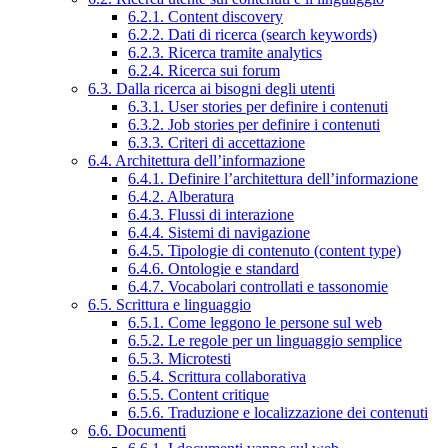
6.2.1. Content discovery
6.2.2. Dati di ricerca (search keywords)
6.2.3. Ricerca tramite analytics
6.2.4. Ricerca sui forum
6.3. Dalla ricerca ai bisogni degli utenti
6.3.1. User stories per definire i contenuti
6.3.2. Job stories per definire i contenuti
6.3.3. Criteri di accettazione
6.4. Architettura dell’informazione
6.4.1. Definire l’architettura dell’informazione
6.4.2. Alberatura
6.4.3. Flussi di interazione
6.4.4. Sistemi di navigazione
6.4.5. Tipologie di contenuto (content type)
6.4.6. Ontologie e standard
6.4.7. Vocabolari controllati e tassonomie
6.5. Scrittura e linguaggio
6.5.1. Come leggono le persone sul web
6.5.2. Le regole per un linguaggio semplice
6.5.3. Microtesti
6.5.4. Scrittura collaborativa
6.5.5. Content critique
6.5.6. Traduzione e localizzazione dei contenuti
6.6. Documenti