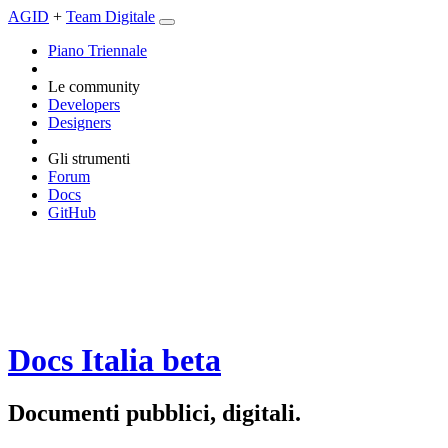
AGID
+
Team Digitale
Piano Triennale
Le community
Developers
Designers
Gli strumenti
Forum
Docs
GitHub
Docs Italia
beta
Documenti pubblici, digitali.