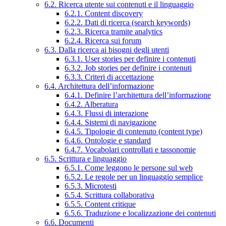
6.2. Ricerca utente sui contenuti e il linguaggio
6.2.1. Content discovery
6.2.2. Dati di ricerca (search keywords)
6.2.3. Ricerca tramite analytics
6.2.4. Ricerca sui forum
6.3. Dalla ricerca ai bisogni degli utenti
6.3.1. User stories per definire i contenuti
6.3.2. Job stories per definire i contenuti
6.3.3. Criteri di accettazione
6.4. Architettura dell’informazione
6.4.1. Definire l’architettura dell’informazione
6.4.2. Alberatura
6.4.3. Flussi di interazione
6.4.4. Sistemi di navigazione
6.4.5. Tipologie di contenuto (content type)
6.4.6. Ontologie e standard
6.4.7. Vocabolari controllati e tassonomie
6.5. Scrittura e linguaggio
6.5.1. Come leggono le persone sul web
6.5.2. Le regole per un linguaggio semplice
6.5.3. Microtesti
6.5.4. Scrittura collaborativa
6.5.5. Content critique
6.5.6. Traduzione e localizzazione dei contenuti
6.6. Documenti