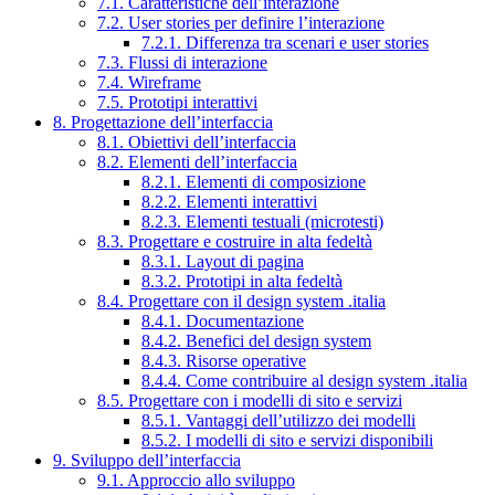
7.1. Caratteristiche dell’interazione
7.2. User stories per definire l’interazione
7.2.1. Differenza tra scenari e user stories
7.3. Flussi di interazione
7.4. Wireframe
7.5. Prototipi interattivi
8. Progettazione dell’interfaccia
8.1. Obiettivi dell’interfaccia
8.2. Elementi dell’interfaccia
8.2.1. Elementi di composizione
8.2.2. Elementi interattivi
8.2.3. Elementi testuali (microtesti)
8.3. Progettare e costruire in alta fedeltà
8.3.1. Layout di pagina
8.3.2. Prototipi in alta fedeltà
8.4. Progettare con il design system .italia
8.4.1. Documentazione
8.4.2. Benefici del design system
8.4.3. Risorse operative
8.4.4. Come contribuire al design system .italia
8.5. Progettare con i modelli di sito e servizi
8.5.1. Vantaggi dell’utilizzo dei modelli
8.5.2. I modelli di sito e servizi disponibili
9. Sviluppo dell’interfaccia
9.1. Approccio allo sviluppo