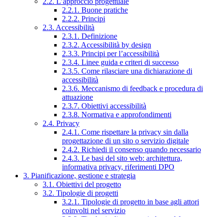
2.2. L’approccio progettuale
2.2.1. Buone pratiche
2.2.2. Principi
2.3. Accessibilità
2.3.1. Definizione
2.3.2. Accessibilità by design
2.3.3. Principi per l’accessibilità
2.3.4. Linee guida e criteri di successo
2.3.5. Come rilasciare una dichiarazione di
accessibilità
2.3.6. Meccanismo di feedback e procedura di
attuazione
2.3.7. Obiettivi accessibilità
2.3.8. Normativa e approfondimenti
2.4. Privacy
2.4.1. Come rispettare la privacy sin dalla
progettazione di un sito o servizio digitale
2.4.2. Richiedi il consenso quando necessario
2.4.3. Le basi del sito web: architettura,
informativa privacy, riferimenti DPO
3. Pianificazione, gestione e strategia
3.1. Obiettivi del progetto
3.2. Tipologie di progetti
3.2.1. Tipologie di progetto in base agli attori
coinvolti nel servizio