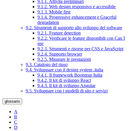
9.1.1. Attività preliminari
9.1.2. Web design responsivo e accessibile
9.1.3. Mobile first
9.1.4. Progressive enhancement e Graceful
degradation
9.2. Strumenti di supporto allo sviluppo del software
9.2.1. Feature detection
9.2.2. Verificare le feature disponibili con Can I
use
9.2.3. Strumenti e risorse per CSS e JavaScript
9.2.4. Supporto browser
9.2.5. Misurare le prestazioni
9.3. Catalogo del riuso
9.4. Sviluppare con il design system .italia
9.4.1. Il framework Bootstrap Italia
9.4.2. Il kit di sviluppo React
9.4.3. Il kit di sviluppo Angular
9.5. Sviluppare con i modelli di sito e servizi
glossario
A
B
C
D