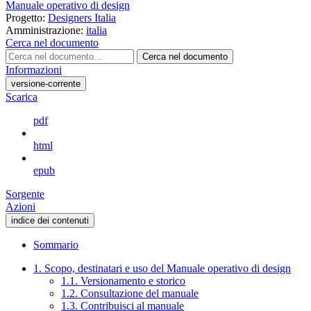
Manuale operativo di design
Progetto:
Designers Italia
Amministrazione:
italia
Cerca nel documento
Cerca nel documento
Informazioni
versione-corrente
Scarica
pdf
html
epub
Sorgente
Azioni
indice dei contenuti
Sommario
1. Scopo, destinatari e uso del Manuale operativo di design
1.1. Versionamento e storico
1.2. Consultazione del manuale
1.3. Contribuisci al manuale