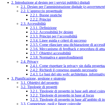
2. Introduzione al design per i servizi pubblici digitali
2.1. Design per l’amministrazione digitale (
e-government
2.2. L’approccio progettuale
2.2.1. Buone pratiche
2.2.2. Principi
2.3. Accessibilità
2.3.1. Definizione
2.3.2. Accessibilità by design
2.3.3. Principi per l’accessibilità
2.3.4. Linee guida e criteri di successo
2.3.5. Come rilasciare una dichiarazione di accessib
2.3.6. Meccanismo di feedback e procedura di attu
2.3.7. Obiettivi accessibilità
2.3.8. Normativa e approfondimenti
2.4. Privacy
2.4.1. Come rispettare la privacy sin dalla progettaz
2.4.2. Richiedi il consenso quando necessario
2.4.3. Le basi del sito web: architettura, informati
3. Pianificazione, gestione e strategia
3.1. Obiettivi del progetto
3.2. Tipologie di progetti
3.2.1. Tipologie di progetto in base agli attori coinv
3.2.2. Tipologie di progetto in base al focus
3.2.3. Tipologie di progetto in base all’ambito di i
3.3. Competenze, ruoli e figure coinvolte