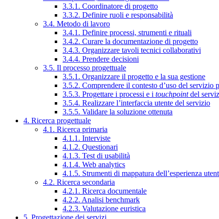
3.3.1. Coordinatore di progetto
3.3.2. Definire ruoli e responsabilità
3.4. Metodo di lavoro
3.4.1. Definire processi, strumenti e rituali
3.4.2. Curare la documentazione di progetto
3.4.3. Organizzare tavoli tecnici collaborativi
3.4.4. Prendere decisioni
3.5. Il processo progettuale
3.5.1. Organizzare il progetto e la sua gestione
3.5.2. Comprendere il contesto d’uso del servizio 
3.5.3. Progettare i processi e i
touchpoint
del servi
3.5.4. Realizzare l’interfaccia utente del servizio
3.5.5. Validare la soluzione ottenuta
4. Ricerca progettuale
4.1. Ricerca primaria
4.1.1. Interviste
4.1.2. Questionari
4.1.3. Test di usabilità
4.1.4. Web analytics
4.1.5. Strumenti di mappatura dell’esperienza uten
4.2. Ricerca secondaria
4.2.1. Ricerca documentale
4.2.2. Analisi benchmark
4.2.3. Valutazione euristica
5. Progettazione dei servizi