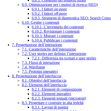
6.8.3. Consenso dei soggetti ritratti
6.9. Ottimizzazione per i motori di ricerca (SEO)
6.9.1. I fattori
on-page
6.9.2. I fattori
off-page
6.9.3. Strumenti di diagnostica SEO: Search Cons
6.10. Gestire i contenuti
6.10.1. L’inventario dei contenuti
6.10.2. Revisionare i contenuti
6.10.3. Migrare i contenuti
6.10.4. Pubblicare i contenuti
7. Progettazione dell’interazione
7.1. Caratteristiche dell’interazione
7.2. User stories per definire l’interazione
7.2.1. Differenza tra scenari e user stories
7.3. Flussi di interazione
7.4. Wireframe
7.5. Prototipi interattivi
8. Progettazione dell’interfaccia
8.1. Obiettivi dell’interfaccia
8.2. Elementi dell’interfaccia
8.2.1. Elementi di composizione
8.2.2. Elementi interattivi
8.2.3. Elementi testuali (microtesti)
8.3. Progettare e costruire in alta fedeltà
8.3.1. Layout di pagina