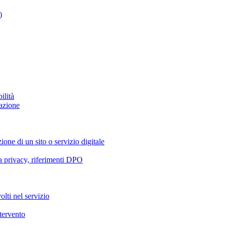
)
ilità
azione
ione di un sito o servizio digitale
va privacy, riferimenti DPO
olti nel servizio
ntervento