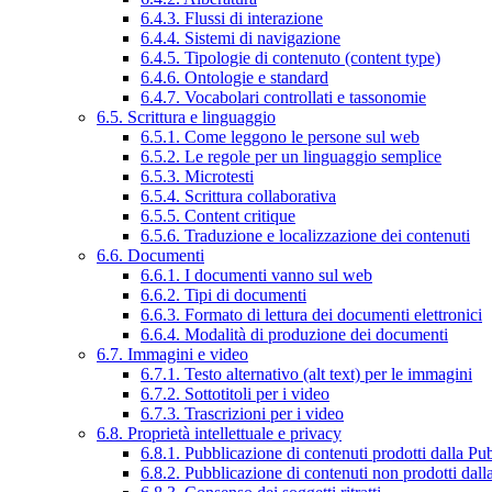
6.4.3. Flussi di interazione
6.4.4. Sistemi di navigazione
6.4.5. Tipologie di contenuto (content type)
6.4.6. Ontologie e standard
6.4.7. Vocabolari controllati e tassonomie
6.5. Scrittura e linguaggio
6.5.1. Come leggono le persone sul web
6.5.2. Le regole per un linguaggio semplice
6.5.3. Microtesti
6.5.4. Scrittura collaborativa
6.5.5. Content critique
6.5.6. Traduzione e localizzazione dei contenuti
6.6. Documenti
6.6.1. I documenti vanno sul web
6.6.2. Tipi di documenti
6.6.3. Formato di lettura dei documenti elettronici
6.6.4. Modalità di produzione dei documenti
6.7. Immagini e video
6.7.1. Testo alternativo (alt text) per le immagini
6.7.2. Sottotitoli per i video
6.7.3. Trascrizioni per i video
6.8. Proprietà intellettuale e privacy
6.8.1. Pubblicazione di contenuti prodotti dalla P
6.8.2. Pubblicazione di contenuti non prodotti dal