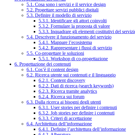
5.1. Cosa sono i servizi e il service design
5.2. Progettare servizi pubblici digitali
5.3. Definire il modello di servizio
5.3.1. Identificare gli attori coinvolti
5.3.2. Formulare la proposta di valore
5.3.3. Inquadrare gli elementi costitutivi del serviz
5.4. Descrivere il funzionamento del servizio
5.4.1. Mappare l’ecosistema
5.4.2. Rappresentare i flussi di servizio
5.5. Co-progettare le soluzioni
5.5.1. Workshop di co-progettazione
6. Progettazione dei contenuti
6.1. Cos’è il content design
6.2. Ricerca utente sui contenuti e il linguaggio
6.2.1. Content discovery
6.2.2. Dati di ricerca (search keywords)
6.2.3. Ricerca tramite analytics
6.2.4. Ricerca sui forum
6.3. Dalla ricerca ai bisogni degli utenti
6.3.1. User stories per definire i contenuti
6.3.2. Job stories per definire i contenuti
6.3.3. Criteri di accettazione
6.4. Architettura dell’informazione
6.4.1. Definire l’architettura dell’informazione
6.4.2. Alberatura