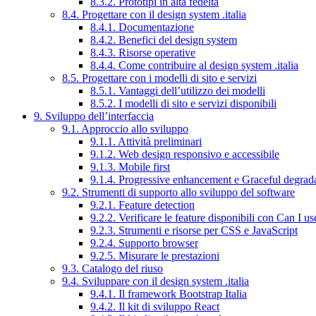
8.3.2. Prototipi in alta fedeltà
8.4. Progettare con il design system .italia
8.4.1. Documentazione
8.4.2. Benefici del design system
8.4.3. Risorse operative
8.4.4. Come contribuire al design system .italia
8.5. Progettare con i modelli di sito e servizi
8.5.1. Vantaggi dell’utilizzo dei modelli
8.5.2. I modelli di sito e servizi disponibili
9. Sviluppo dell’interfaccia
9.1. Approccio allo sviluppo
9.1.1. Attività preliminari
9.1.2. Web design responsivo e accessibile
9.1.3. Mobile first
9.1.4. Progressive enhancement e Graceful degrad
9.2. Strumenti di supporto allo sviluppo del software
9.2.1. Feature detection
9.2.2. Verificare le feature disponibili con Can I us
9.2.3. Strumenti e risorse per CSS e JavaScript
9.2.4. Supporto browser
9.2.5. Misurare le prestazioni
9.3. Catalogo del riuso
9.4. Sviluppare con il design system .italia
9.4.1. Il framework Bootstrap Italia
9.4.2. Il kit di sviluppo React