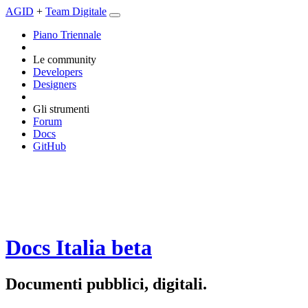
AGID
+
Team Digitale
Piano Triennale
Le community
Developers
Designers
Gli strumenti
Forum
Docs
GitHub
Docs Italia
beta
Documenti pubblici, digitali.