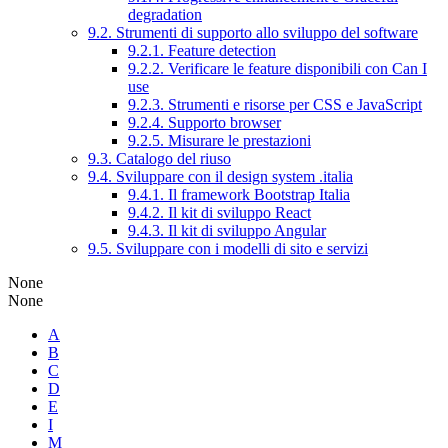
degradation
9.2. Strumenti di supporto allo sviluppo del software
9.2.1. Feature detection
9.2.2. Verificare le feature disponibili con Can I
use
9.2.3. Strumenti e risorse per CSS e JavaScript
9.2.4. Supporto browser
9.2.5. Misurare le prestazioni
9.3. Catalogo del riuso
9.4. Sviluppare con il design system .italia
9.4.1. Il framework Bootstrap Italia
9.4.2. Il kit di sviluppo React
9.4.3. Il kit di sviluppo Angular
9.5. Sviluppare con i modelli di sito e servizi
None
None
A
B
C
D
E
I
M