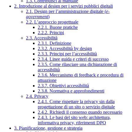
1.3. Contribuisci al manuale
2. Introduzione al design per i servizi pubblici digitali
2.1. Design per l’amministrazione digitale (
e-
government
)
2.2. L’approccio progettuale
2.2.1. Buone pratiche
2.2.2. Principi
2.3. Accessibilità
2.3.1. Definizione
2.3.2. Accessibilità by design
2.3.3. Principi per l’accessibilità
2.3.4. Linee guida e criteri di successo
2.3.5. Come rilasciare una dichiarazione di
accessibilità
2.3.6. Meccanismo di feedback e procedura di
attuazione
2.3.7. Obiettivi accessibilità
2.3.8. Normativa e approfondimenti
2.4. Privacy
2.4.1. Come rispettare la privacy sin dalla
progettazione di un sito o servizio digitale
2.4.2. Richiedi il consenso quando necessario
2.4.3. Le basi del sito web: architettura,
informativa privacy, riferimenti DPO
3. Pianificazione, gestione e strategia