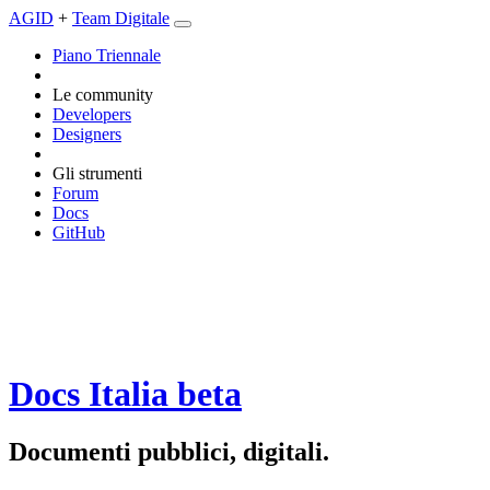
AGID
+
Team Digitale
Piano Triennale
Le community
Developers
Designers
Gli strumenti
Forum
Docs
GitHub
Docs Italia
beta
Documenti pubblici, digitali.