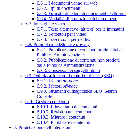
6.6.1. I documenti vanno sul web
6.6.2. Tipi di documenti
6.6.3. Formato di lettura dei documenti elettronici
6.6.4. Modalità di produzione dei documenti
6.7. Immagini e video
6.7.1. Testo alternativo (alt text) per le immagini
6.7.2. Sottotitoli per i video
6.7.3. Trascrizioni per i video
6.8. Proprietà intellettuale e privacy
6.8.1. Pubblicazione di contenuti prodotti dalla
Pubblica Amministrazione
6.8.2. Pubblicazione di contenuti non prodotti
dalla Pubblica Amministrazione
6.8.3. Consenso dei soggetti ritratti
6.9. Ottimizzazione per i motori di ricerca (SEO)
6.9.1. I fattori
on-page
6.9.2. I fattori
off-page
6.9.3. Strumenti di diagnostica SEO: Search
Console
6.10. Gestire i contenuti
6.10.1. L’inventario dei contenuti
6.10.2. Revisionare i contenuti
6.10.3. Migrare i contenuti
6.10.4. Pubblicare i contenuti
7. Progettazione dell’interazione