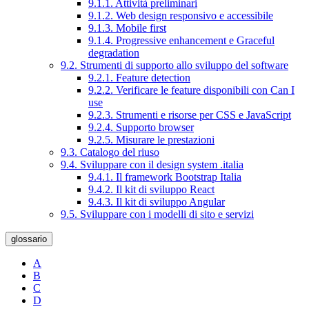
9.1.1. Attività preliminari
9.1.2. Web design responsivo e accessibile
9.1.3. Mobile first
9.1.4. Progressive enhancement e Graceful
degradation
9.2. Strumenti di supporto allo sviluppo del software
9.2.1. Feature detection
9.2.2. Verificare le feature disponibili con Can I
use
9.2.3. Strumenti e risorse per CSS e JavaScript
9.2.4. Supporto browser
9.2.5. Misurare le prestazioni
9.3. Catalogo del riuso
9.4. Sviluppare con il design system .italia
9.4.1. Il framework Bootstrap Italia
9.4.2. Il kit di sviluppo React
9.4.3. Il kit di sviluppo Angular
9.5. Sviluppare con i modelli di sito e servizi
glossario
A
B
C
D