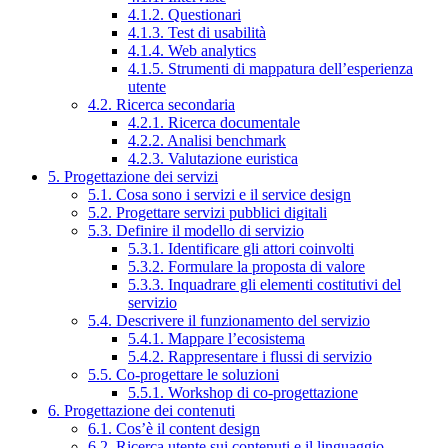
4.1.2. Questionari
4.1.3. Test di usabilità
4.1.4. Web analytics
4.1.5. Strumenti di mappatura dell’esperienza
utente
4.2. Ricerca secondaria
4.2.1. Ricerca documentale
4.2.2. Analisi benchmark
4.2.3. Valutazione euristica
5. Progettazione dei servizi
5.1. Cosa sono i servizi e il service design
5.2. Progettare servizi pubblici digitali
5.3. Definire il modello di servizio
5.3.1. Identificare gli attori coinvolti
5.3.2. Formulare la proposta di valore
5.3.3. Inquadrare gli elementi costitutivi del
servizio
5.4. Descrivere il funzionamento del servizio
5.4.1. Mappare l’ecosistema
5.4.2. Rappresentare i flussi di servizio
5.5. Co-progettare le soluzioni
5.5.1. Workshop di co-progettazione
6. Progettazione dei contenuti
6.1. Cos’è il content design
6.2. Ricerca utente sui contenuti e il linguaggio