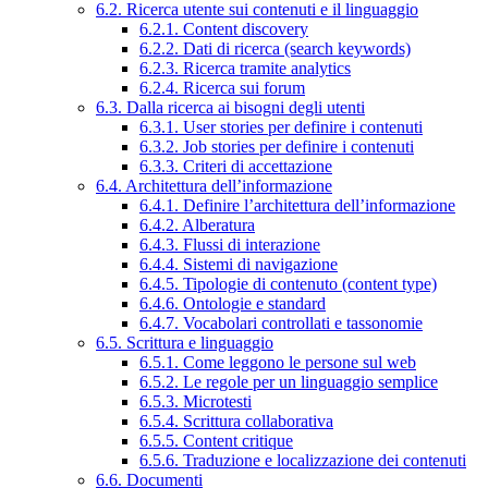
6.2. Ricerca utente sui contenuti e il linguaggio
6.2.1. Content discovery
6.2.2. Dati di ricerca (search keywords)
6.2.3. Ricerca tramite analytics
6.2.4. Ricerca sui forum
6.3. Dalla ricerca ai bisogni degli utenti
6.3.1. User stories per definire i contenuti
6.3.2. Job stories per definire i contenuti
6.3.3. Criteri di accettazione
6.4. Architettura dell’informazione
6.4.1. Definire l’architettura dell’informazione
6.4.2. Alberatura
6.4.3. Flussi di interazione
6.4.4. Sistemi di navigazione
6.4.5. Tipologie di contenuto (content type)
6.4.6. Ontologie e standard
6.4.7. Vocabolari controllati e tassonomie
6.5. Scrittura e linguaggio
6.5.1. Come leggono le persone sul web
6.5.2. Le regole per un linguaggio semplice
6.5.3. Microtesti
6.5.4. Scrittura collaborativa
6.5.5. Content critique
6.5.6. Traduzione e localizzazione dei contenuti
6.6. Documenti