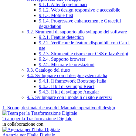
9.1.1. Attività preliminari
9.1.2. Web design responsivo e accessibile
9.1.3. Mobile first
9.1.4. Progressive enhancement e Graceful
degradation
9.2. Strumenti di supporto allo sviluppo del software
9.2.1. Feature detection
9.2.2. Verificare le feature disponibili con Can I
use
9.2.3. Strumenti e risorse per CSS e JavaScript
9.2.4. Supporto browser
9.2.5. Misurare le prestazioni
9.3. Catalogo del riuso
9.4. Sviluppare con il design system .italia
9.4.1. Il framework Bootstrap Italia
9.4.2. Il kit di sviluppo React
9.4.3. Il kit di sviluppo Angular
9.5. Sviluppare con i modelli di sito e servizi
1. Scopo, destinatari e uso del Manuale operativo di design
Team per la Trasformazione Digitale
in collaborazione con
Agenzia per l'Italia Digitale