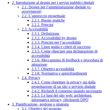
2. Introduzione al design per i servizi pubblici digitali
2.1. Design per l’amministrazione digitale (
e-
government
)
2.2. L’approccio progettuale
2.2.1. Buone pratiche
2.2.2. Principi
2.3. Accessibilità
2.3.1. Definizione
2.3.2. Accessibilità by design
2.3.3. Principi per l’accessibilità
2.3.4. Linee guida e criteri di successo
2.3.5. Come rilasciare una dichiarazione di
accessibilità
2.3.6. Meccanismo di feedback e procedura di
attuazione
2.3.7. Obiettivi accessibilità
2.3.8. Normativa e approfondimenti
2.4. Privacy
2.4.1. Come rispettare la privacy sin dalla
progettazione di un sito o servizio digitale
2.4.2. Richiedi il consenso quando necessario
2.4.3. Le basi del sito web: architettura,
informativa privacy, riferimenti DPO
3. Pianificazione, gestione e strategia
3.1. Obiettivi del progetto