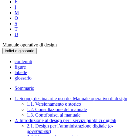
E
I
M
O
S
T
U
Manuale operativo di design
indici e glossario
contenuti
figure
tabelle
glossario
Sommario
1. Scopo, destinatari e uso del Manuale operativo di design
1.1. Versionamento e storico
1.2. Consultazione del manuale
1.3. Contribuisci al manuale
2. Introduzione al design per i servizi pubblici digitali
2.1. Design per l’amministrazione digitale (
e-
government
)