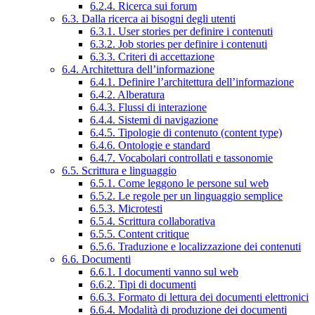
6.2.4. Ricerca sui forum
6.3. Dalla ricerca ai bisogni degli utenti
6.3.1. User stories per definire i contenuti
6.3.2. Job stories per definire i contenuti
6.3.3. Criteri di accettazione
6.4. Architettura dell’informazione
6.4.1. Definire l’architettura dell’informazione
6.4.2. Alberatura
6.4.3. Flussi di interazione
6.4.4. Sistemi di navigazione
6.4.5. Tipologie di contenuto (content type)
6.4.6. Ontologie e standard
6.4.7. Vocabolari controllati e tassonomie
6.5. Scrittura e linguaggio
6.5.1. Come leggono le persone sul web
6.5.2. Le regole per un linguaggio semplice
6.5.3. Microtesti
6.5.4. Scrittura collaborativa
6.5.5. Content critique
6.5.6. Traduzione e localizzazione dei contenuti
6.6. Documenti
6.6.1. I documenti vanno sul web
6.6.2. Tipi di documenti
6.6.3. Formato di lettura dei documenti elettronici
6.6.4. Modalità di produzione dei documenti