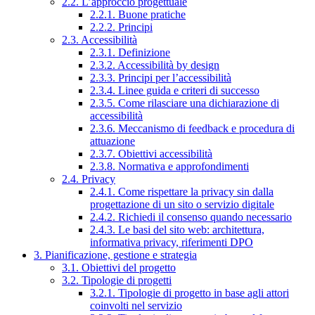
2.2. L’approccio progettuale
2.2.1. Buone pratiche
2.2.2. Principi
2.3. Accessibilità
2.3.1. Definizione
2.3.2. Accessibilità by design
2.3.3. Principi per l’accessibilità
2.3.4. Linee guida e criteri di successo
2.3.5. Come rilasciare una dichiarazione di
accessibilità
2.3.6. Meccanismo di feedback e procedura di
attuazione
2.3.7. Obiettivi accessibilità
2.3.8. Normativa e approfondimenti
2.4. Privacy
2.4.1. Come rispettare la privacy sin dalla
progettazione di un sito o servizio digitale
2.4.2. Richiedi il consenso quando necessario
2.4.3. Le basi del sito web: architettura,
informativa privacy, riferimenti DPO
3. Pianificazione, gestione e strategia
3.1. Obiettivi del progetto
3.2. Tipologie di progetti
3.2.1. Tipologie di progetto in base agli attori
coinvolti nel servizio