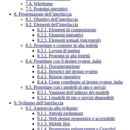
7.4. Wireframe
7.5. Prototipi interattivi
8. Progettazione dell’interfaccia
8.1. Obiettivi dell’interfaccia
8.2. Elementi dell’interfaccia
8.2.1. Elementi di composizione
8.2.2. Elementi interattivi
8.2.3. Elementi testuali (microtesti)
8.3. Progettare e costruire in alta fedeltà
8.3.1. Layout di pagina
8.3.2. Prototipi in alta fedeltà
8.4. Progettare con il design system .italia
8.4.1. Documentazione
8.4.2. Benefici del design system
8.4.3. Risorse operative
8.4.4. Come contribuire al design system .italia
8.5. Progettare con i modelli di sito e servizi
8.5.1. Vantaggi dell’utilizzo dei modelli
8.5.2. I modelli di sito e servizi disponibili
9. Sviluppo dell’interfaccia
9.1. Approccio allo sviluppo
9.1.1. Attività preliminari
9.1.2. Web design responsivo e accessibile
9.1.3. Mobile first
9.1.4. Progressive enhancement e Graceful