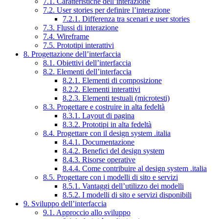
7.1. Caratteristiche dell’interazione
7.2. User stories per definire l’interazione
7.2.1. Differenza tra scenari e user stories
7.3. Flussi di interazione
7.4. Wireframe
7.5. Prototipi interattivi
8. Progettazione dell’interfaccia
8.1. Obiettivi dell’interfaccia
8.2. Elementi dell’interfaccia
8.2.1. Elementi di composizione
8.2.2. Elementi interattivi
8.2.3. Elementi testuali (microtesti)
8.3. Progettare e costruire in alta fedeltà
8.3.1. Layout di pagina
8.3.2. Prototipi in alta fedeltà
8.4. Progettare con il design system .italia
8.4.1. Documentazione
8.4.2. Benefici del design system
8.4.3. Risorse operative
8.4.4. Come contribuire al design system .italia
8.5. Progettare con i modelli di sito e servizi
8.5.1. Vantaggi dell’utilizzo dei modelli
8.5.2. I modelli di sito e servizi disponibili
9. Sviluppo dell’interfaccia
9.1. Approccio allo sviluppo