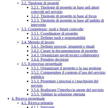
3.2. Tipologie di progetti
3.2.1. Tipologie di progetto in base agli attori
coinvolti nel servizio
3.2.2. Tipologie di progetto in base al focus
3.2.3. Tipologie di progetto in base all’ambito di
intervento
3.3. Competenze, ruoli e figure coinvolte
3.3.1. Coordinatore di progetto
3.3.2. Definire ruoli e responsabilità
3.4. Metodo di lavoro
3.4.1. Definire processi, strumenti e rituali
3.4.2. Curare la documentazione di progetto
3.4.3. Organizzare tavoli tecnici collaborativi
3.4.4. Prendere decisioni
3.5. Il processo progettuale
3.5.1. Organizzare il progetto e la sua gestione
3.5.2. Comprendere il contesto d’uso del servizio
pubblico
3.5.3. Progettare i processi e i
touchpoint
del
servizio
3.5.4. Realizzare l’interfaccia utente del servizio
3.5.5. Validare la soluzione ottenuta
4. Ricerca progettuale
4.1. Ricerca primaria
4.1.1. Interviste