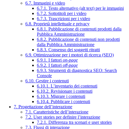
6.7. Immagini e video
6.7.1. Testo alternativo (alt text) per le immagini
6.7.2. Sottotitoli per i video
6.7.3. Trascrizioni per i video
6.8. Proprietà intellettuale e privacy
6.8.1. Pubblicazione di contenuti prodotti dalla
Pubblica Amministrazione
6.8.2. Pubblicazione di contenuti non prodotti
dalla Pubblica Amministrazione
6.8.3. Consenso dei soggetti ritratti
6.9. Ottimizzazione per i motori di ricerca (SEO)
6.9.1. I fattori
on-page
6.9.2. I fattori
off-page
6.9.3. Strumenti di diagnostica SEO: Search
Console
6.10. Gestire i contenuti
6.10.1. L’inventario dei contenuti
6.10.2. Revisionare i contenuti
6.10.3. Migrare i contenuti
6.10.4. Pubblicare i contenuti
7. Progettazione dell’interazione
7.1. Caratteristiche dell’interazione
7.2. User stories per definire l’interazione
7.2.1. Differenza tra scenari e user stories
7.3. Flussi di interazione