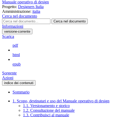
Manuale operativo di design
Progetto:
Designers Italia
Amministrazione:
italia
Cerca nel documento
Cerca nel documento
Informazioni
versione-corrente
Scarica
pdf
html
epub
Sorgente
Azioni
indice dei contenuti
Sommario
1. Scopo, destinatari e uso del Manuale operativo di design
1.1. Versionamento e storico
1.2. Consultazione del manuale
1.3. Contribuisci al manuale