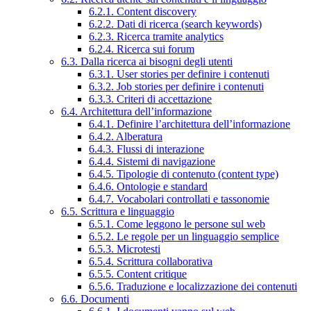
6.2.1. Content discovery
6.2.2. Dati di ricerca (search keywords)
6.2.3. Ricerca tramite analytics
6.2.4. Ricerca sui forum
6.3. Dalla ricerca ai bisogni degli utenti
6.3.1. User stories per definire i contenuti
6.3.2. Job stories per definire i contenuti
6.3.3. Criteri di accettazione
6.4. Architettura dell’informazione
6.4.1. Definire l’architettura dell’informazione
6.4.2. Alberatura
6.4.3. Flussi di interazione
6.4.4. Sistemi di navigazione
6.4.5. Tipologie di contenuto (content type)
6.4.6. Ontologie e standard
6.4.7. Vocabolari controllati e tassonomie
6.5. Scrittura e linguaggio
6.5.1. Come leggono le persone sul web
6.5.2. Le regole per un linguaggio semplice
6.5.3. Microtesti
6.5.4. Scrittura collaborativa
6.5.5. Content critique
6.5.6. Traduzione e localizzazione dei contenuti
6.6. Documenti