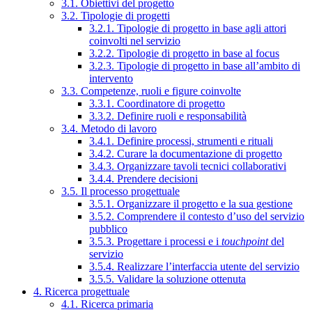
3.1. Obiettivi del progetto
3.2. Tipologie di progetti
3.2.1. Tipologie di progetto in base agli attori
coinvolti nel servizio
3.2.2. Tipologie di progetto in base al focus
3.2.3. Tipologie di progetto in base all’ambito di
intervento
3.3. Competenze, ruoli e figure coinvolte
3.3.1. Coordinatore di progetto
3.3.2. Definire ruoli e responsabilità
3.4. Metodo di lavoro
3.4.1. Definire processi, strumenti e rituali
3.4.2. Curare la documentazione di progetto
3.4.3. Organizzare tavoli tecnici collaborativi
3.4.4. Prendere decisioni
3.5. Il processo progettuale
3.5.1. Organizzare il progetto e la sua gestione
3.5.2. Comprendere il contesto d’uso del servizio
pubblico
3.5.3. Progettare i processi e i
touchpoint
del
servizio
3.5.4. Realizzare l’interfaccia utente del servizio
3.5.5. Validare la soluzione ottenuta
4. Ricerca progettuale
4.1. Ricerca primaria