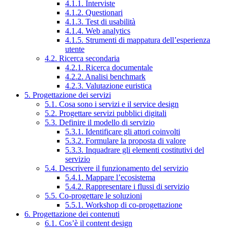
4.1.1. Interviste
4.1.2. Questionari
4.1.3. Test di usabilità
4.1.4. Web analytics
4.1.5. Strumenti di mappatura dell’esperienza
utente
4.2. Ricerca secondaria
4.2.1. Ricerca documentale
4.2.2. Analisi benchmark
4.2.3. Valutazione euristica
5. Progettazione dei servizi
5.1. Cosa sono i servizi e il service design
5.2. Progettare servizi pubblici digitali
5.3. Definire il modello di servizio
5.3.1. Identificare gli attori coinvolti
5.3.2. Formulare la proposta di valore
5.3.3. Inquadrare gli elementi costitutivi del
servizio
5.4. Descrivere il funzionamento del servizio
5.4.1. Mappare l’ecosistema
5.4.2. Rappresentare i flussi di servizio
5.5. Co-progettare le soluzioni
5.5.1. Workshop di co-progettazione
6. Progettazione dei contenuti
6.1. Cos’è il content design