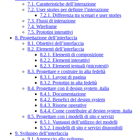
7.1. Caratteristiche dell’interazione
7.2. User stories per definire l’interazione
7.2.1. Differenza tra scenari e user stories
7.3. Flussi di interazione
7.4. Wireframe
7.5. Prototipi interattivi
8. Progettazione dell’interfaccia
8.1. Obiettivi dell’interfaccia
8.2. Elementi dell’interfaccia
8.2.1. Elementi di composizione
8.2.2. Elementi interattivi
8.2.3. Elementi testuali (microtesti)
8.3. Progettare e costruire in alta fedeltà
8.3.1. Layout di pagina
8.3.2. Prototipi in alta fedeltà
8.4. Progettare con il design system .italia
8.4.1. Documentazione
8.4.2. Benefici del design system
8.4.3. Risorse operative
8.4.4. Come contribuire al design system .italia
8.5. Progettare con i modelli di sito e servizi
8.5.1. Vantaggi dell’utilizzo dei modelli
8.5.2. I modelli di sito e servizi disponibili
9. Sviluppo dell’interfaccia
9.1. Approccio allo sviluppo