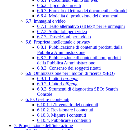
6.6.1. I documenti vanno sul web
6.6.2. Tipi di documenti
6.6.3. Formato di lettura dei documenti elettronici
6.6.4. Modalità di produzione dei documenti
6.7. Immagini e video
6.7.1. Testo alternativo (alt text) per le immagini
6.7.2. Sottotitoli per i video
6.7.3. Trascrizioni per i video
6.8. Proprietà intellettuale e privacy
6.8.1. Pubblicazione di contenuti prodotti dalla
Pubblica Amministrazione
6.8.2. Pubblicazione di contenuti non prodotti
dalla Pubblica Amministrazione
6.8.3. Consenso dei soggetti ritratti
6.9. Ottimizzazione per i motori di ricerca (SEO)
6.9.1. I fattori
on-page
6.9.2. I fattori
off-page
6.9.3. Strumenti di diagnostica SEO: Search
Console
6.10. Gestire i contenuti
6.10.1. L’inventario dei contenuti
6.10.2. Revisionare i contenuti
6.10.3. Migrare i contenuti
6.10.4. Pubblicare i contenuti
7. Progettazione dell’interazione