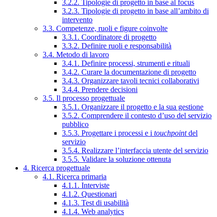
3.2.2. Tipologie di progetto in base al focus
3.2.3. Tipologie di progetto in base all’ambito di
intervento
3.3. Competenze, ruoli e figure coinvolte
3.3.1. Coordinatore di progetto
3.3.2. Definire ruoli e responsabilità
3.4. Metodo di lavoro
3.4.1. Definire processi, strumenti e rituali
3.4.2. Curare la documentazione di progetto
3.4.3. Organizzare tavoli tecnici collaborativi
3.4.4. Prendere decisioni
3.5. Il processo progettuale
3.5.1. Organizzare il progetto e la sua gestione
3.5.2. Comprendere il contesto d’uso del servizio
pubblico
3.5.3. Progettare i processi e i
touchpoint
del
servizio
3.5.4. Realizzare l’interfaccia utente del servizio
3.5.5. Validare la soluzione ottenuta
4. Ricerca progettuale
4.1. Ricerca primaria
4.1.1. Interviste
4.1.2. Questionari
4.1.3. Test di usabilità
4.1.4. Web analytics