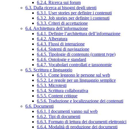
6.2.4. Ricerca sui forum
6.3. Dalla ricerca ai bisogni degli utenti
6.3.1. User stories per definire i contenuti
6.3.2. Job stories per definire i contenuti
6.3.3. Criteri di accettazione
6.4. Architettura dell’informazione
6.4.1. Definire l’architettura dell’informazione
6.4.2. Alberatura
6.4.3. Flussi di interazione
6.4.4. Sistemi di navigazione
6.4.5. Tipologie di contenuto (content type)
6.4.6. Ontologie e standard
6.4.7. Vocabolari controllati e tassonomie
6.5. Scrittura e linguaggio
6.5.1. Come leggono le persone sul web
6.5.2. Le regole per un linguaggio semplice
6.5.3. Microtesti
6.5.4. Scrittura collaborativa
6.5.5. Content critique
6.5.6. Traduzione e localizzazione dei contenuti
6.6. Documenti
6.6.1. I documenti vanno sul web
6.6.2. Tipi di documenti
6.6.3. Formato di lettura dei documenti elettronici
6.6.4. Modalità di produzione dei documenti