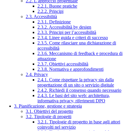
2.2. L’approccio progettuale
2.2.1. Buone pratiche
2.2.2. Principi
2.3. Accessibilità
2.3.1. Definizione
2.3.2. Accessibilità by design
2.3.3. Principi per l’accessibilità
2.3.4. Linee guida e criteri di successo
2.3.5. Come rilasciare una dichiarazione di
accessibilità
2.3.6. Meccanismo di feedback e procedura di
attuazione
2.3.7. Obiettivi accessibilità
2.3.8. Normativa e approfondimenti
2.4. Privacy
2.4.1. Come rispettare la privacy sin dalla
progettazione di un sito o servizio digitale
2.4.2. Richiedi il consenso quando necessario
2.4.3. Le basi del sito web: architettura,
informativa privacy, riferimenti DPO
3. Pianificazione, gestione e strategia
3.1. Obiettivi del progetto
3.2. Tipologie di progetti
3.2.1. Tipologie di progetto in base agli attori
coinvolti nel servizio