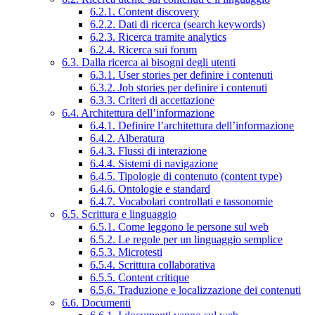
6.2.1. Content discovery
6.2.2. Dati di ricerca (search keywords)
6.2.3. Ricerca tramite analytics
6.2.4. Ricerca sui forum
6.3. Dalla ricerca ai bisogni degli utenti
6.3.1. User stories per definire i contenuti
6.3.2. Job stories per definire i contenuti
6.3.3. Criteri di accettazione
6.4. Architettura dell’informazione
6.4.1. Definire l’architettura dell’informazione
6.4.2. Alberatura
6.4.3. Flussi di interazione
6.4.4. Sistemi di navigazione
6.4.5. Tipologie di contenuto (content type)
6.4.6. Ontologie e standard
6.4.7. Vocabolari controllati e tassonomie
6.5. Scrittura e linguaggio
6.5.1. Come leggono le persone sul web
6.5.2. Le regole per un linguaggio semplice
6.5.3. Microtesti
6.5.4. Scrittura collaborativa
6.5.5. Content critique
6.5.6. Traduzione e localizzazione dei contenuti
6.6. Documenti