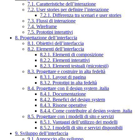
7.1. Caratteristiche dell’interazione
7.2. User stories per definire l’interazione
7.2.1. Differenza tra scenari e user stories
7.3. Flussi di interazione
7.4. Wireframe
7.5. Prototipi interattivi
8. Progettazione dell’interfaccia
8.1. Obiettivi dell’interfaccia
8.2. Elementi dell’interfaccia
8.2.1. Elementi di composizione
8.2.2. Elementi interattivi
8.2.3. Elementi testuali (microtesti)
8.3. Progettare e costruire in alta fedeltà
8.3.1. Layout di pagina
8.3.2. Prototipi in alta fedeltà
8.4. Progettare con il design system .italia
8.4.1. Documentazione
8.4.2. Benefici del design system
8.4.3. Risorse operative
8.4.4. Come contribuire al design system .italia
8.5. Progettare con i modelli di sito e servizi
8.5.1. Vantaggi dell’utilizzo dei modelli
8.5.2. I modelli di sito e servizi disponibili
9. Sviluppo dell’interfaccia
9.1. Approccio allo sviluppo