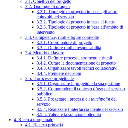
3.1. Obiettivi del progetto
3.2. Tipologie di progetti
3.2.1. Tipologie di progetto in base agli attori
coinvolti nel servizio
3.2.2. Tipologie di progetto in base al focus
3.2.3. Tipologie di progetto in base all’ambito di
intervento
3.3. Competenze, ruoli e figure coinvolte
3.3.1. Coordinatore di progetto
3.3.2. Definire ruoli e responsabilità
3.4. Metodo di lavoro
3.4.1. Definire processi, strumenti e rituali
3.4.2. Curare la documentazione di progetto
3.4.3. Organizzare tavoli tecnici collaborativi
3.4.4. Prendere decisioni
3.5. Il processo progettuale
3.5.1. Organizzare il progetto e la sua gestione
3.5.2. Comprendere il contesto d’uso del servizio
pubblico
3.5.3. Progettare i processi e i
touchpoint
del
servizio
3.5.4. Realizzare l’interfaccia utente del servizio
3.5.5. Validare la soluzione ottenuta
4. Ricerca progettuale
4.1. Ricerca primaria