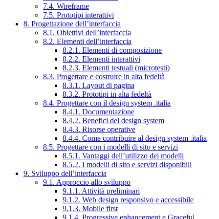
7.4. Wireframe
7.5. Prototipi interattivi
8. Progettazione dell’interfaccia
8.1. Obiettivi dell’interfaccia
8.2. Elementi dell’interfaccia
8.2.1. Elementi di composizione
8.2.2. Elementi interattivi
8.2.3. Elementi testuali (microtesti)
8.3. Progettare e costruire in alta fedeltà
8.3.1. Layout di pagina
8.3.2. Prototipi in alta fedeltà
8.4. Progettare con il design system .italia
8.4.1. Documentazione
8.4.2. Benefici del design system
8.4.3. Risorse operative
8.4.4. Come contribuire al design system .italia
8.5. Progettare con i modelli di sito e servizi
8.5.1. Vantaggi dell’utilizzo dei modelli
8.5.2. I modelli di sito e servizi disponibili
9. Sviluppo dell’interfaccia
9.1. Approccio allo sviluppo
9.1.1. Attività preliminari
9.1.2. Web design responsivo e accessibile
9.1.3. Mobile first
9.1.4. Progressive enhancement e Graceful