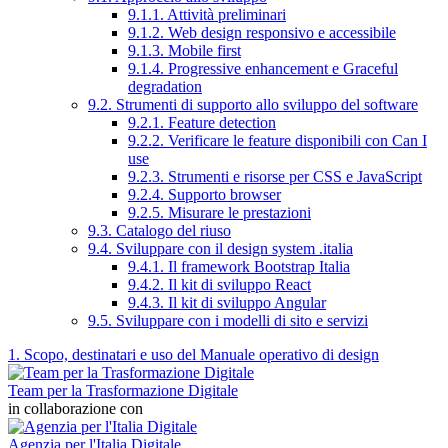
9.1.1. Attività preliminari
9.1.2. Web design responsivo e accessibile
9.1.3. Mobile first
9.1.4. Progressive enhancement e Graceful
degradation
9.2. Strumenti di supporto allo sviluppo del software
9.2.1. Feature detection
9.2.2. Verificare le feature disponibili con Can I
use
9.2.3. Strumenti e risorse per CSS e JavaScript
9.2.4. Supporto browser
9.2.5. Misurare le prestazioni
9.3. Catalogo del riuso
9.4. Sviluppare con il design system .italia
9.4.1. Il framework Bootstrap Italia
9.4.2. Il kit di sviluppo React
9.4.3. Il kit di sviluppo Angular
9.5. Sviluppare con i modelli di sito e servizi
1. Scopo, destinatari e uso del Manuale operativo di design
Team per la Trasformazione Digitale
in collaborazione con
Agenzia per l'Italia Digitale