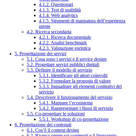
4.1.2. Questionari
4.1.3. Test di usabilità
4.1.4. Web analytics
4.1.5. Strumenti di mappatura dell’esperienza
utente
4.2. Ricerca secondaria
4.2.1. Ricerca documentale
4.2.2. Analisi benchmark
4.2.3. Valutazione euristica
5. Progettazione dei servizi
5.1. Cosa sono i servizi e il service design
5.2. Progettare servizi pubblici digitali
5.3. Definire il modello di servizio
5.3.1. Identificare gli attori coinvolti
5.3.2. Formulare la proposta di valore
5.3.3. Inquadrare gli elementi costitutivi del
servizio
5.4. Descrivere il funzionamento del servizio
5.4.1. Mappare l’ecosistema
5.4.2. Rappresentare i flussi di servizio
5.5. Co-progettare le soluzioni
5.5.1. Workshop di co-progettazione
6. Progettazione dei contenuti
6.1. Cos’è il content design
6.2. Ricerca utente sui contenuti e il linguaggio