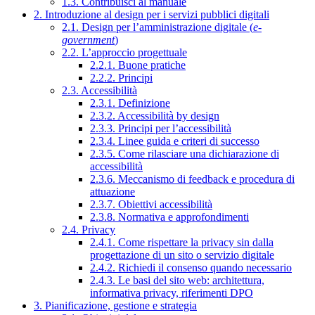
1.3. Contribuisci al manuale
2. Introduzione al design per i servizi pubblici digitali
2.1. Design per l’amministrazione digitale (
e-
government
)
2.2. L’approccio progettuale
2.2.1. Buone pratiche
2.2.2. Principi
2.3. Accessibilità
2.3.1. Definizione
2.3.2. Accessibilità by design
2.3.3. Principi per l’accessibilità
2.3.4. Linee guida e criteri di successo
2.3.5. Come rilasciare una dichiarazione di
accessibilità
2.3.6. Meccanismo di feedback e procedura di
attuazione
2.3.7. Obiettivi accessibilità
2.3.8. Normativa e approfondimenti
2.4. Privacy
2.4.1. Come rispettare la privacy sin dalla
progettazione di un sito o servizio digitale
2.4.2. Richiedi il consenso quando necessario
2.4.3. Le basi del sito web: architettura,
informativa privacy, riferimenti DPO
3. Pianificazione, gestione e strategia