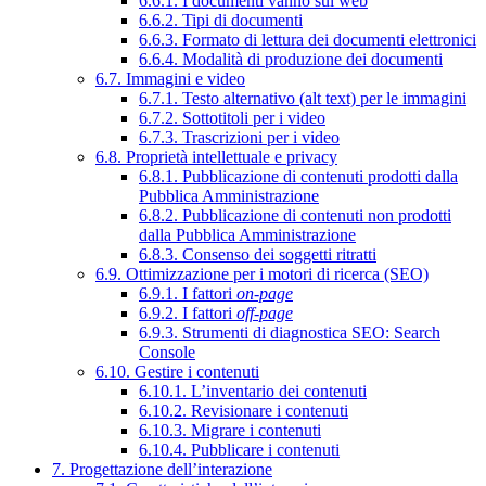
6.6.1. I documenti vanno sul web
6.6.2. Tipi di documenti
6.6.3. Formato di lettura dei documenti elettronici
6.6.4. Modalità di produzione dei documenti
6.7. Immagini e video
6.7.1. Testo alternativo (alt text) per le immagini
6.7.2. Sottotitoli per i video
6.7.3. Trascrizioni per i video
6.8. Proprietà intellettuale e privacy
6.8.1. Pubblicazione di contenuti prodotti dalla
Pubblica Amministrazione
6.8.2. Pubblicazione di contenuti non prodotti
dalla Pubblica Amministrazione
6.8.3. Consenso dei soggetti ritratti
6.9. Ottimizzazione per i motori di ricerca (SEO)
6.9.1. I fattori
on-page
6.9.2. I fattori
off-page
6.9.3. Strumenti di diagnostica SEO: Search
Console
6.10. Gestire i contenuti
6.10.1. L’inventario dei contenuti
6.10.2. Revisionare i contenuti
6.10.3. Migrare i contenuti
6.10.4. Pubblicare i contenuti
7. Progettazione dell’interazione