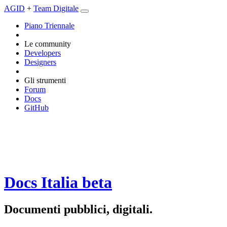
AGID
+
Team Digitale
Piano Triennale
Le community
Developers
Designers
Gli strumenti
Forum
Docs
GitHub
Docs Italia
beta
Documenti pubblici, digitali.