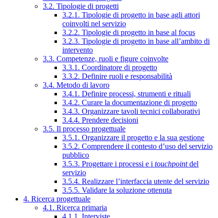
3.2. Tipologie di progetti
3.2.1. Tipologie di progetto in base agli attori
coinvolti nel servizio
3.2.2. Tipologie di progetto in base al focus
3.2.3. Tipologie di progetto in base all’ambito di
intervento
3.3. Competenze, ruoli e figure coinvolte
3.3.1. Coordinatore di progetto
3.3.2. Definire ruoli e responsabilità
3.4. Metodo di lavoro
3.4.1. Definire processi, strumenti e rituali
3.4.2. Curare la documentazione di progetto
3.4.3. Organizzare tavoli tecnici collaborativi
3.4.4. Prendere decisioni
3.5. Il processo progettuale
3.5.1. Organizzare il progetto e la sua gestione
3.5.2. Comprendere il contesto d’uso del servizio
pubblico
3.5.3. Progettare i processi e i
touchpoint
del
servizio
3.5.4. Realizzare l’interfaccia utente del servizio
3.5.5. Validare la soluzione ottenuta
4. Ricerca progettuale
4.1. Ricerca primaria
4.1.1. Interviste