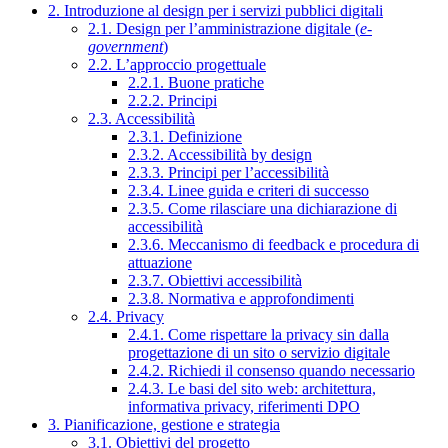
2. Introduzione al design per i servizi pubblici digitali
2.1. Design per l’amministrazione digitale (
e-
government
)
2.2. L’approccio progettuale
2.2.1. Buone pratiche
2.2.2. Principi
2.3. Accessibilità
2.3.1. Definizione
2.3.2. Accessibilità by design
2.3.3. Principi per l’accessibilità
2.3.4. Linee guida e criteri di successo
2.3.5. Come rilasciare una dichiarazione di
accessibilità
2.3.6. Meccanismo di feedback e procedura di
attuazione
2.3.7. Obiettivi accessibilità
2.3.8. Normativa e approfondimenti
2.4. Privacy
2.4.1. Come rispettare la privacy sin dalla
progettazione di un sito o servizio digitale
2.4.2. Richiedi il consenso quando necessario
2.4.3. Le basi del sito web: architettura,
informativa privacy, riferimenti DPO
3. Pianificazione, gestione e strategia
3.1. Obiettivi del progetto