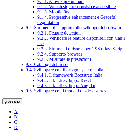
9.1.1. Attività preliminari
9.1.2. Web design responsivo e accessibile
9.1.3. Mobile first
9.1.4. Progressive enhancement e Graceful
degradation
9.2. Strumenti di supporto allo sviluppo del software
9.2.1. Feature detection
9.2.2. Verificare le feature disponibili con Can I
use
9.2.3. Strumenti e risorse per CSS e JavaScript
9.2.4. Supporto browser
9.2.5. Misurare le prestazioni
9.3. Catalogo del riuso
9.4. Sviluppare con il design system .italia
9.4.1. Il framework Bootstrap Italia
9.4.2. Il kit di sviluppo React
9.4.3. Il kit di sviluppo Angular
9.5. Sviluppare con i modelli di sito e servizi
glossario
A
B
C
D