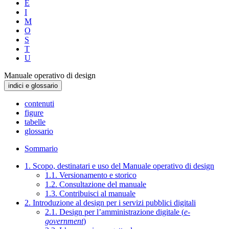
E
I
M
O
S
T
U
Manuale operativo di design
indici e glossario
contenuti
figure
tabelle
glossario
Sommario
1. Scopo, destinatari e uso del Manuale operativo di design
1.1. Versionamento e storico
1.2. Consultazione del manuale
1.3. Contribuisci al manuale
2. Introduzione al design per i servizi pubblici digitali
2.1. Design per l’amministrazione digitale (
e-
government
)