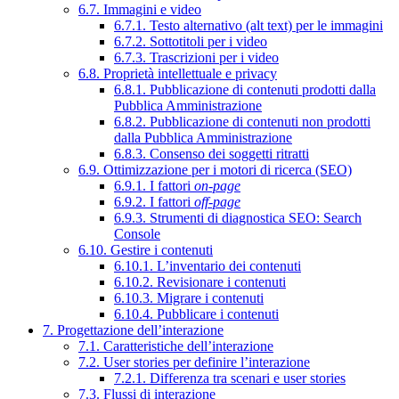
6.7. Immagini e video
6.7.1. Testo alternativo (alt text) per le immagini
6.7.2. Sottotitoli per i video
6.7.3. Trascrizioni per i video
6.8. Proprietà intellettuale e privacy
6.8.1. Pubblicazione di contenuti prodotti dalla
Pubblica Amministrazione
6.8.2. Pubblicazione di contenuti non prodotti
dalla Pubblica Amministrazione
6.8.3. Consenso dei soggetti ritratti
6.9. Ottimizzazione per i motori di ricerca (SEO)
6.9.1. I fattori
on-page
6.9.2. I fattori
off-page
6.9.3. Strumenti di diagnostica SEO: Search
Console
6.10. Gestire i contenuti
6.10.1. L’inventario dei contenuti
6.10.2. Revisionare i contenuti
6.10.3. Migrare i contenuti
6.10.4. Pubblicare i contenuti
7. Progettazione dell’interazione
7.1. Caratteristiche dell’interazione
7.2. User stories per definire l’interazione
7.2.1. Differenza tra scenari e user stories
7.3. Flussi di interazione