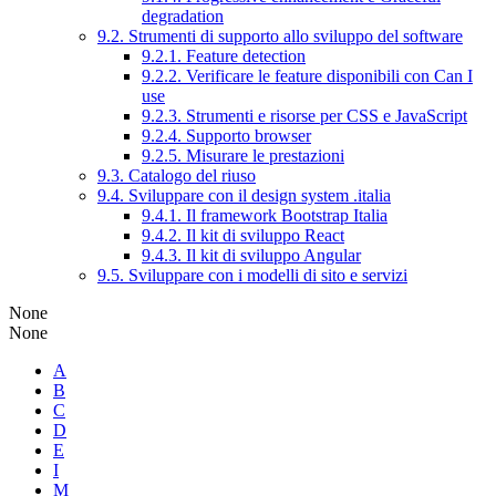
degradation
9.2. Strumenti di supporto allo sviluppo del software
9.2.1. Feature detection
9.2.2. Verificare le feature disponibili con Can I
use
9.2.3. Strumenti e risorse per CSS e JavaScript
9.2.4. Supporto browser
9.2.5. Misurare le prestazioni
9.3. Catalogo del riuso
9.4. Sviluppare con il design system .italia
9.4.1. Il framework Bootstrap Italia
9.4.2. Il kit di sviluppo React
9.4.3. Il kit di sviluppo Angular
9.5. Sviluppare con i modelli di sito e servizi
None
None
A
B
C
D
E
I
M