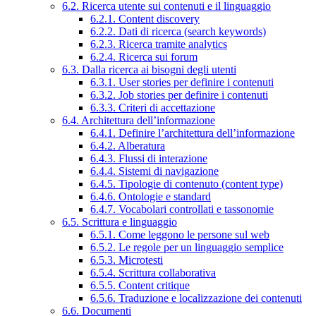
6.2. Ricerca utente sui contenuti e il linguaggio
6.2.1. Content discovery
6.2.2. Dati di ricerca (search keywords)
6.2.3. Ricerca tramite analytics
6.2.4. Ricerca sui forum
6.3. Dalla ricerca ai bisogni degli utenti
6.3.1. User stories per definire i contenuti
6.3.2. Job stories per definire i contenuti
6.3.3. Criteri di accettazione
6.4. Architettura dell’informazione
6.4.1. Definire l’architettura dell’informazione
6.4.2. Alberatura
6.4.3. Flussi di interazione
6.4.4. Sistemi di navigazione
6.4.5. Tipologie di contenuto (content type)
6.4.6. Ontologie e standard
6.4.7. Vocabolari controllati e tassonomie
6.5. Scrittura e linguaggio
6.5.1. Come leggono le persone sul web
6.5.2. Le regole per un linguaggio semplice
6.5.3. Microtesti
6.5.4. Scrittura collaborativa
6.5.5. Content critique
6.5.6. Traduzione e localizzazione dei contenuti
6.6. Documenti