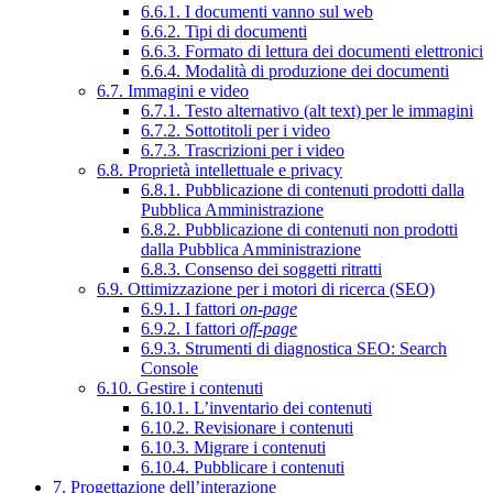
6.6.1. I documenti vanno sul web
6.6.2. Tipi di documenti
6.6.3. Formato di lettura dei documenti elettronici
6.6.4. Modalità di produzione dei documenti
6.7. Immagini e video
6.7.1. Testo alternativo (alt text) per le immagini
6.7.2. Sottotitoli per i video
6.7.3. Trascrizioni per i video
6.8. Proprietà intellettuale e privacy
6.8.1. Pubblicazione di contenuti prodotti dalla
Pubblica Amministrazione
6.8.2. Pubblicazione di contenuti non prodotti
dalla Pubblica Amministrazione
6.8.3. Consenso dei soggetti ritratti
6.9. Ottimizzazione per i motori di ricerca (SEO)
6.9.1. I fattori
on-page
6.9.2. I fattori
off-page
6.9.3. Strumenti di diagnostica SEO: Search
Console
6.10. Gestire i contenuti
6.10.1. L’inventario dei contenuti
6.10.2. Revisionare i contenuti
6.10.3. Migrare i contenuti
6.10.4. Pubblicare i contenuti
7. Progettazione dell’interazione