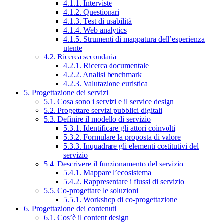
4.1.1. Interviste
4.1.2. Questionari
4.1.3. Test di usabilità
4.1.4. Web analytics
4.1.5. Strumenti di mappatura dell’esperienza
utente
4.2. Ricerca secondaria
4.2.1. Ricerca documentale
4.2.2. Analisi benchmark
4.2.3. Valutazione euristica
5. Progettazione dei servizi
5.1. Cosa sono i servizi e il service design
5.2. Progettare servizi pubblici digitali
5.3. Definire il modello di servizio
5.3.1. Identificare gli attori coinvolti
5.3.2. Formulare la proposta di valore
5.3.3. Inquadrare gli elementi costitutivi del
servizio
5.4. Descrivere il funzionamento del servizio
5.4.1. Mappare l’ecosistema
5.4.2. Rappresentare i flussi di servizio
5.5. Co-progettare le soluzioni
5.5.1. Workshop di co-progettazione
6. Progettazione dei contenuti
6.1. Cos’è il content design