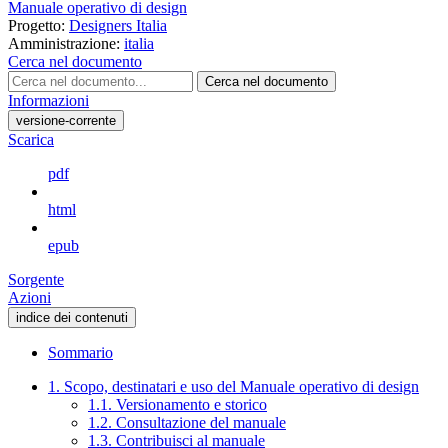
Manuale operativo di design
Progetto:
Designers Italia
Amministrazione:
italia
Cerca nel documento
Cerca nel documento
Informazioni
versione-corrente
Scarica
pdf
html
epub
Sorgente
Azioni
indice dei contenuti
Sommario
1. Scopo, destinatari e uso del Manuale operativo di design
1.1. Versionamento e storico
1.2. Consultazione del manuale
1.3. Contribuisci al manuale