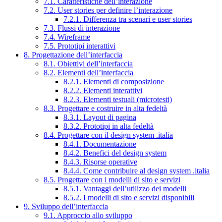
7.1. Caratteristiche dell’interazione
7.2. User stories per definire l’interazione
7.2.1. Differenza tra scenari e user stories
7.3. Flussi di interazione
7.4. Wireframe
7.5. Prototipi interattivi
8. Progettazione dell’interfaccia
8.1. Obiettivi dell’interfaccia
8.2. Elementi dell’interfaccia
8.2.1. Elementi di composizione
8.2.2. Elementi interattivi
8.2.3. Elementi testuali (microtesti)
8.3. Progettare e costruire in alta fedeltà
8.3.1. Layout di pagina
8.3.2. Prototipi in alta fedeltà
8.4. Progettare con il design system .italia
8.4.1. Documentazione
8.4.2. Benefici del design system
8.4.3. Risorse operative
8.4.4. Come contribuire al design system .italia
8.5. Progettare con i modelli di sito e servizi
8.5.1. Vantaggi dell’utilizzo dei modelli
8.5.2. I modelli di sito e servizi disponibili
9. Sviluppo dell’interfaccia
9.1. Approccio allo sviluppo