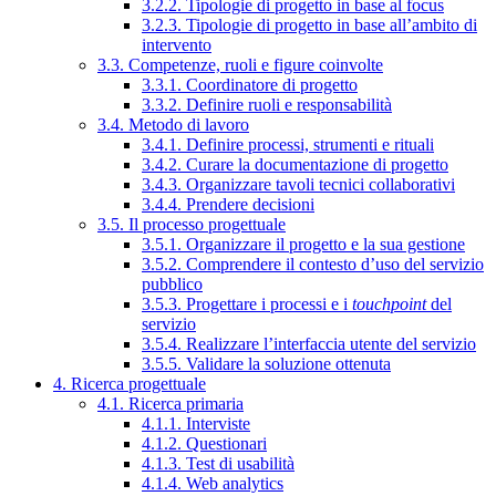
3.2.2. Tipologie di progetto in base al focus
3.2.3. Tipologie di progetto in base all’ambito di
intervento
3.3. Competenze, ruoli e figure coinvolte
3.3.1. Coordinatore di progetto
3.3.2. Definire ruoli e responsabilità
3.4. Metodo di lavoro
3.4.1. Definire processi, strumenti e rituali
3.4.2. Curare la documentazione di progetto
3.4.3. Organizzare tavoli tecnici collaborativi
3.4.4. Prendere decisioni
3.5. Il processo progettuale
3.5.1. Organizzare il progetto e la sua gestione
3.5.2. Comprendere il contesto d’uso del servizio
pubblico
3.5.3. Progettare i processi e i
touchpoint
del
servizio
3.5.4. Realizzare l’interfaccia utente del servizio
3.5.5. Validare la soluzione ottenuta
4. Ricerca progettuale
4.1. Ricerca primaria
4.1.1. Interviste
4.1.2. Questionari
4.1.3. Test di usabilità
4.1.4. Web analytics