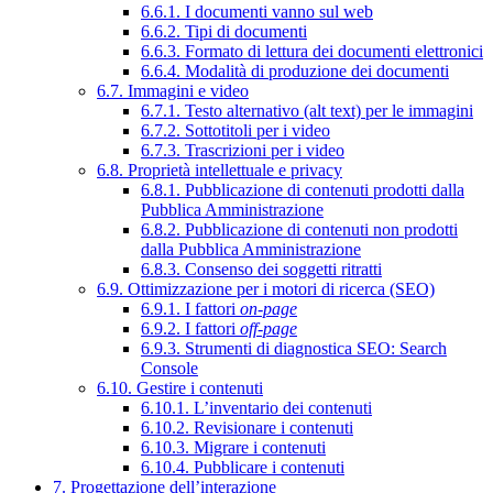
6.6.1. I documenti vanno sul web
6.6.2. Tipi di documenti
6.6.3. Formato di lettura dei documenti elettronici
6.6.4. Modalità di produzione dei documenti
6.7. Immagini e video
6.7.1. Testo alternativo (alt text) per le immagini
6.7.2. Sottotitoli per i video
6.7.3. Trascrizioni per i video
6.8. Proprietà intellettuale e privacy
6.8.1. Pubblicazione di contenuti prodotti dalla
Pubblica Amministrazione
6.8.2. Pubblicazione di contenuti non prodotti
dalla Pubblica Amministrazione
6.8.3. Consenso dei soggetti ritratti
6.9. Ottimizzazione per i motori di ricerca (SEO)
6.9.1. I fattori
on-page
6.9.2. I fattori
off-page
6.9.3. Strumenti di diagnostica SEO: Search
Console
6.10. Gestire i contenuti
6.10.1. L’inventario dei contenuti
6.10.2. Revisionare i contenuti
6.10.3. Migrare i contenuti
6.10.4. Pubblicare i contenuti
7. Progettazione dell’interazione