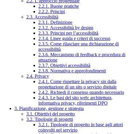
2.2. L’approccio progettuale
2.2.1. Buone pratiche
2.2.2. Principi
2.3. Accessibilità
2.3.1. Definizione
2.3.2. Accessibilità by design
2.3.3. Principi per l’accessibilità
2.3.4. Linee guida e criteri di successo
2.3.5. Come rilasciare una dichiarazione di
accessibilità
2.3.6. Meccanismo di feedback e procedura di
attuazione
2.3.7. Obiettivi accessibilità
2.3.8. Normativa e approfondimenti
2.4. Privacy
2.4.1. Come rispettare la privacy sin dalla
progettazione di un sito o servizio digitale
2.4.2. Richiedi il consenso quando necessario
2.4.3. Le basi del sito web: architettura,
informativa privacy, riferimenti DPO
3. Pianificazione, gestione e strategia
3.1. Obiettivi del progetto
3.2. Tipologie di progetti
3.2.1. Tipologie di progetto in base agli attori
coinvolti nel servizio