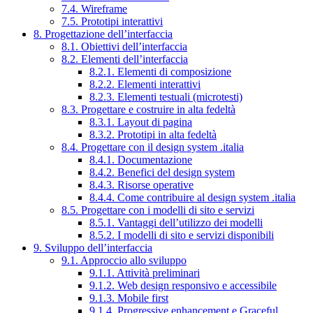
7.4. Wireframe
7.5. Prototipi interattivi
8. Progettazione dell’interfaccia
8.1. Obiettivi dell’interfaccia
8.2. Elementi dell’interfaccia
8.2.1. Elementi di composizione
8.2.2. Elementi interattivi
8.2.3. Elementi testuali (microtesti)
8.3. Progettare e costruire in alta fedeltà
8.3.1. Layout di pagina
8.3.2. Prototipi in alta fedeltà
8.4. Progettare con il design system .italia
8.4.1. Documentazione
8.4.2. Benefici del design system
8.4.3. Risorse operative
8.4.4. Come contribuire al design system .italia
8.5. Progettare con i modelli di sito e servizi
8.5.1. Vantaggi dell’utilizzo dei modelli
8.5.2. I modelli di sito e servizi disponibili
9. Sviluppo dell’interfaccia
9.1. Approccio allo sviluppo
9.1.1. Attività preliminari
9.1.2. Web design responsivo e accessibile
9.1.3. Mobile first
9.1.4. Progressive enhancement e Graceful