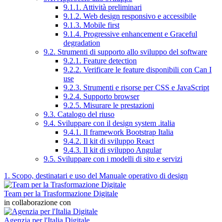
9.1.1. Attività preliminari
9.1.2. Web design responsivo e accessibile
9.1.3. Mobile first
9.1.4. Progressive enhancement e Graceful
degradation
9.2. Strumenti di supporto allo sviluppo del software
9.2.1. Feature detection
9.2.2. Verificare le feature disponibili con Can I
use
9.2.3. Strumenti e risorse per CSS e JavaScript
9.2.4. Supporto browser
9.2.5. Misurare le prestazioni
9.3. Catalogo del riuso
9.4. Sviluppare con il design system .italia
9.4.1. Il framework Bootstrap Italia
9.4.2. Il kit di sviluppo React
9.4.3. Il kit di sviluppo Angular
9.5. Sviluppare con i modelli di sito e servizi
1. Scopo, destinatari e uso del Manuale operativo di design
Team per la Trasformazione Digitale
in collaborazione con
Agenzia per l'Italia Digitale