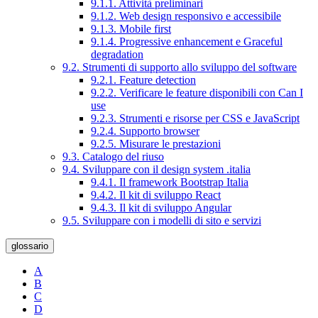
9.1.1. Attività preliminari
9.1.2. Web design responsivo e accessibile
9.1.3. Mobile first
9.1.4. Progressive enhancement e Graceful
degradation
9.2. Strumenti di supporto allo sviluppo del software
9.2.1. Feature detection
9.2.2. Verificare le feature disponibili con Can I
use
9.2.3. Strumenti e risorse per CSS e JavaScript
9.2.4. Supporto browser
9.2.5. Misurare le prestazioni
9.3. Catalogo del riuso
9.4. Sviluppare con il design system .italia
9.4.1. Il framework Bootstrap Italia
9.4.2. Il kit di sviluppo React
9.4.3. Il kit di sviluppo Angular
9.5. Sviluppare con i modelli di sito e servizi
glossario
A
B
C
D