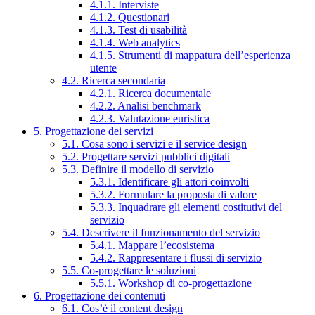
4.1.1. Interviste
4.1.2. Questionari
4.1.3. Test di usabilità
4.1.4. Web analytics
4.1.5. Strumenti di mappatura dell’esperienza
utente
4.2. Ricerca secondaria
4.2.1. Ricerca documentale
4.2.2. Analisi benchmark
4.2.3. Valutazione euristica
5. Progettazione dei servizi
5.1. Cosa sono i servizi e il service design
5.2. Progettare servizi pubblici digitali
5.3. Definire il modello di servizio
5.3.1. Identificare gli attori coinvolti
5.3.2. Formulare la proposta di valore
5.3.3. Inquadrare gli elementi costitutivi del
servizio
5.4. Descrivere il funzionamento del servizio
5.4.1. Mappare l’ecosistema
5.4.2. Rappresentare i flussi di servizio
5.5. Co-progettare le soluzioni
5.5.1. Workshop di co-progettazione
6. Progettazione dei contenuti
6.1. Cos’è il content design