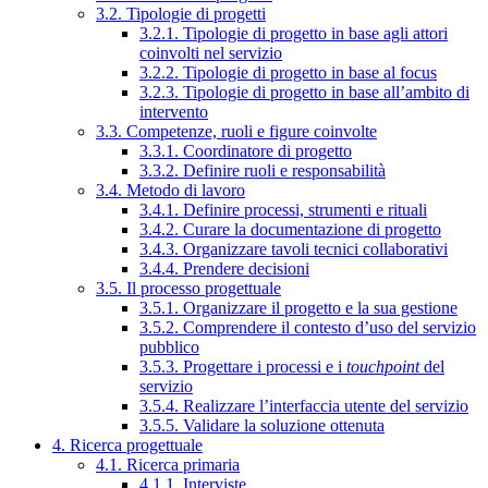
3.2. Tipologie di progetti
3.2.1. Tipologie di progetto in base agli attori
coinvolti nel servizio
3.2.2. Tipologie di progetto in base al focus
3.2.3. Tipologie di progetto in base all’ambito di
intervento
3.3. Competenze, ruoli e figure coinvolte
3.3.1. Coordinatore di progetto
3.3.2. Definire ruoli e responsabilità
3.4. Metodo di lavoro
3.4.1. Definire processi, strumenti e rituali
3.4.2. Curare la documentazione di progetto
3.4.3. Organizzare tavoli tecnici collaborativi
3.4.4. Prendere decisioni
3.5. Il processo progettuale
3.5.1. Organizzare il progetto e la sua gestione
3.5.2. Comprendere il contesto d’uso del servizio
pubblico
3.5.3. Progettare i processi e i
touchpoint
del
servizio
3.5.4. Realizzare l’interfaccia utente del servizio
3.5.5. Validare la soluzione ottenuta
4. Ricerca progettuale
4.1. Ricerca primaria
4.1.1. Interviste