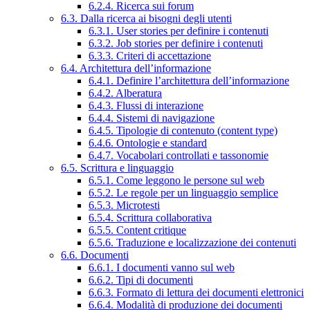
6.2.4. Ricerca sui forum
6.3. Dalla ricerca ai bisogni degli utenti
6.3.1. User stories per definire i contenuti
6.3.2. Job stories per definire i contenuti
6.3.3. Criteri di accettazione
6.4. Architettura dell’informazione
6.4.1. Definire l’architettura dell’informazione
6.4.2. Alberatura
6.4.3. Flussi di interazione
6.4.4. Sistemi di navigazione
6.4.5. Tipologie di contenuto (content type)
6.4.6. Ontologie e standard
6.4.7. Vocabolari controllati e tassonomie
6.5. Scrittura e linguaggio
6.5.1. Come leggono le persone sul web
6.5.2. Le regole per un linguaggio semplice
6.5.3. Microtesti
6.5.4. Scrittura collaborativa
6.5.5. Content critique
6.5.6. Traduzione e localizzazione dei contenuti
6.6. Documenti
6.6.1. I documenti vanno sul web
6.6.2. Tipi di documenti
6.6.3. Formato di lettura dei documenti elettronici
6.6.4. Modalità di produzione dei documenti