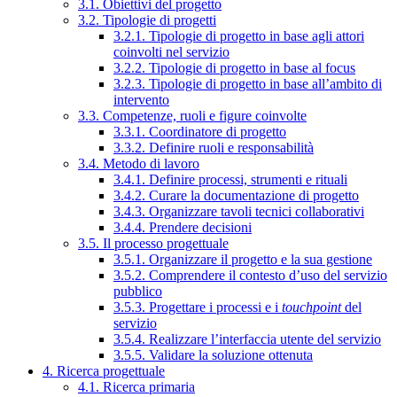
3.1. Obiettivi del progetto
3.2. Tipologie di progetti
3.2.1. Tipologie di progetto in base agli attori
coinvolti nel servizio
3.2.2. Tipologie di progetto in base al focus
3.2.3. Tipologie di progetto in base all’ambito di
intervento
3.3. Competenze, ruoli e figure coinvolte
3.3.1. Coordinatore di progetto
3.3.2. Definire ruoli e responsabilità
3.4. Metodo di lavoro
3.4.1. Definire processi, strumenti e rituali
3.4.2. Curare la documentazione di progetto
3.4.3. Organizzare tavoli tecnici collaborativi
3.4.4. Prendere decisioni
3.5. Il processo progettuale
3.5.1. Organizzare il progetto e la sua gestione
3.5.2. Comprendere il contesto d’uso del servizio
pubblico
3.5.3. Progettare i processi e i
touchpoint
del
servizio
3.5.4. Realizzare l’interfaccia utente del servizio
3.5.5. Validare la soluzione ottenuta
4. Ricerca progettuale
4.1. Ricerca primaria