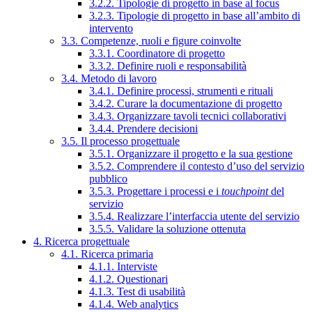
3.2.2. Tipologie di progetto in base al focus
3.2.3. Tipologie di progetto in base all’ambito di
intervento
3.3. Competenze, ruoli e figure coinvolte
3.3.1. Coordinatore di progetto
3.3.2. Definire ruoli e responsabilità
3.4. Metodo di lavoro
3.4.1. Definire processi, strumenti e rituali
3.4.2. Curare la documentazione di progetto
3.4.3. Organizzare tavoli tecnici collaborativi
3.4.4. Prendere decisioni
3.5. Il processo progettuale
3.5.1. Organizzare il progetto e la sua gestione
3.5.2. Comprendere il contesto d’uso del servizio
pubblico
3.5.3. Progettare i processi e i
touchpoint
del
servizio
3.5.4. Realizzare l’interfaccia utente del servizio
3.5.5. Validare la soluzione ottenuta
4. Ricerca progettuale
4.1. Ricerca primaria
4.1.1. Interviste
4.1.2. Questionari
4.1.3. Test di usabilità
4.1.4. Web analytics