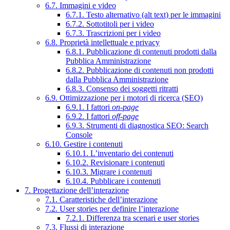
6.7. Immagini e video
6.7.1. Testo alternativo (alt text) per le immagini
6.7.2. Sottotitoli per i video
6.7.3. Trascrizioni per i video
6.8. Proprietà intellettuale e privacy
6.8.1. Pubblicazione di contenuti prodotti dalla
Pubblica Amministrazione
6.8.2. Pubblicazione di contenuti non prodotti
dalla Pubblica Amministrazione
6.8.3. Consenso dei soggetti ritratti
6.9. Ottimizzazione per i motori di ricerca (SEO)
6.9.1. I fattori
on-page
6.9.2. I fattori
off-page
6.9.3. Strumenti di diagnostica SEO: Search
Console
6.10. Gestire i contenuti
6.10.1. L’inventario dei contenuti
6.10.2. Revisionare i contenuti
6.10.3. Migrare i contenuti
6.10.4. Pubblicare i contenuti
7. Progettazione dell’interazione
7.1. Caratteristiche dell’interazione
7.2. User stories per definire l’interazione
7.2.1. Differenza tra scenari e user stories
7.3. Flussi di interazione