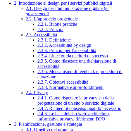
2. Introduzione al design per i servizi pubblici digitali
2.1. Design per l’amministrazione digitale (
e-
government
)
2.2. L’approccio progettuale
2.2.1. Buone pratiche
2.2.2. Principi
2.3. Accessibilità
2.3.1. Definizione
2.3.2. Accessibilità by design
2.3.3. Principi per l’accessibilità
2.3.4. Linee guida e criteri di successo
2.3.5. Come rilasciare una dichiarazione di
accessibilità
2.3.6. Meccanismo di feedback e procedura di
attuazione
2.3.7. Obiettivi accessibilità
2.3.8. Normativa e approfondimenti
2.4. Privacy
2.4.1. Come rispettare la privacy sin dalla
progettazione di un sito o servizio digitale
2.4.2. Richiedi il consenso quando necessario
2.4.3. Le basi del sito web: architettura,
informativa privacy, riferimenti DPO
3. Pianificazione, gestione e strategia
3.1. Obiettivi del progetto