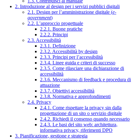
1.3. Contribuisci al manuale
2. Introduzione al design per i servizi pubblici digitali
2.1. Design per l’amministrazione digitale (
e-
government
)
2.2. L’approccio progettuale
2.2.1. Buone pratiche
2.2.2. Principi
2.3. Accessibilità
2.3.1. Definizione
2.3.2. Accessibilità by design
2.3.3. Principi per l’accessibilità
2.3.4. Linee guida e criteri di successo
2.3.5. Come rilasciare una dichiarazione di
accessibilità
2.3.6. Meccanismo di feedback e procedura di
attuazione
2.3.7. Obiettivi accessibilità
2.3.8. Normativa e approfondimenti
2.4. Privacy
2.4.1. Come rispettare la privacy sin dalla
progettazione di un sito o servizio digitale
2.4.2. Richiedi il consenso quando necessario
2.4.3. Le basi del sito web: architettura,
informativa privacy, riferimenti DPO
3. Pianificazione, gestione e strategia