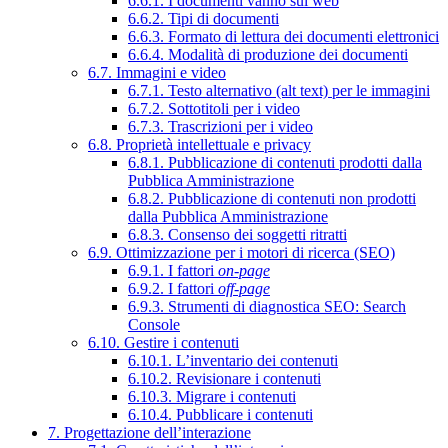
6.6.1. I documenti vanno sul web
6.6.2. Tipi di documenti
6.6.3. Formato di lettura dei documenti elettronici
6.6.4. Modalità di produzione dei documenti
6.7. Immagini e video
6.7.1. Testo alternativo (alt text) per le immagini
6.7.2. Sottotitoli per i video
6.7.3. Trascrizioni per i video
6.8. Proprietà intellettuale e privacy
6.8.1. Pubblicazione di contenuti prodotti dalla
Pubblica Amministrazione
6.8.2. Pubblicazione di contenuti non prodotti
dalla Pubblica Amministrazione
6.8.3. Consenso dei soggetti ritratti
6.9. Ottimizzazione per i motori di ricerca (SEO)
6.9.1. I fattori
on-page
6.9.2. I fattori
off-page
6.9.3. Strumenti di diagnostica SEO: Search
Console
6.10. Gestire i contenuti
6.10.1. L’inventario dei contenuti
6.10.2. Revisionare i contenuti
6.10.3. Migrare i contenuti
6.10.4. Pubblicare i contenuti
7. Progettazione dell’interazione