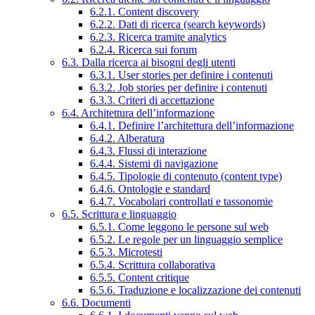
6.2.1. Content discovery
6.2.2. Dati di ricerca (search keywords)
6.2.3. Ricerca tramite analytics
6.2.4. Ricerca sui forum
6.3. Dalla ricerca ai bisogni degli utenti
6.3.1. User stories per definire i contenuti
6.3.2. Job stories per definire i contenuti
6.3.3. Criteri di accettazione
6.4. Architettura dell’informazione
6.4.1. Definire l’architettura dell’informazione
6.4.2. Alberatura
6.4.3. Flussi di interazione
6.4.4. Sistemi di navigazione
6.4.5. Tipologie di contenuto (content type)
6.4.6. Ontologie e standard
6.4.7. Vocabolari controllati e tassonomie
6.5. Scrittura e linguaggio
6.5.1. Come leggono le persone sul web
6.5.2. Le regole per un linguaggio semplice
6.5.3. Microtesti
6.5.4. Scrittura collaborativa
6.5.5. Content critique
6.5.6. Traduzione e localizzazione dei contenuti
6.6. Documenti