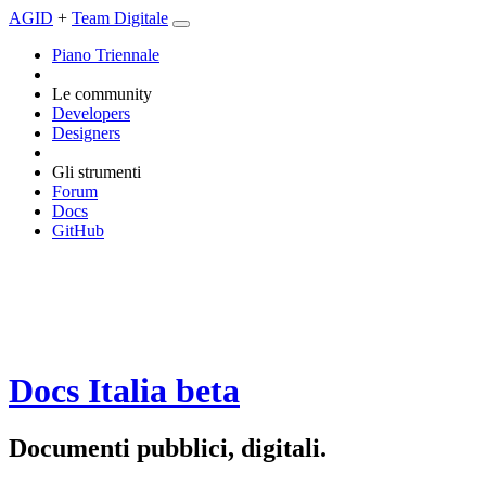
AGID
+
Team Digitale
Piano Triennale
Le community
Developers
Designers
Gli strumenti
Forum
Docs
GitHub
Docs Italia
beta
Documenti pubblici, digitali.