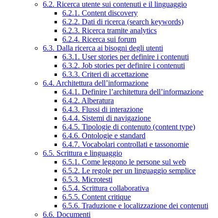
6.2. Ricerca utente sui contenuti e il linguaggio
6.2.1. Content discovery
6.2.2. Dati di ricerca (search keywords)
6.2.3. Ricerca tramite analytics
6.2.4. Ricerca sui forum
6.3. Dalla ricerca ai bisogni degli utenti
6.3.1. User stories per definire i contenuti
6.3.2. Job stories per definire i contenuti
6.3.3. Criteri di accettazione
6.4. Architettura dell’informazione
6.4.1. Definire l’architettura dell’informazione
6.4.2. Alberatura
6.4.3. Flussi di interazione
6.4.4. Sistemi di navigazione
6.4.5. Tipologie di contenuto (content type)
6.4.6. Ontologie e standard
6.4.7. Vocabolari controllati e tassonomie
6.5. Scrittura e linguaggio
6.5.1. Come leggono le persone sul web
6.5.2. Le regole per un linguaggio semplice
6.5.3. Microtesti
6.5.4. Scrittura collaborativa
6.5.5. Content critique
6.5.6. Traduzione e localizzazione dei contenuti
6.6. Documenti