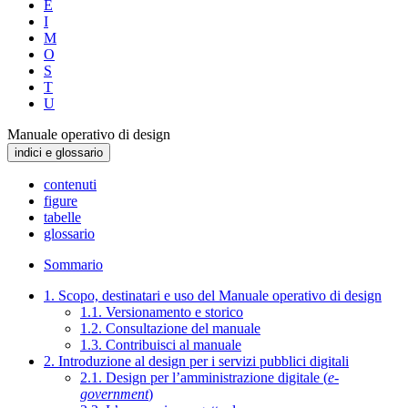
E
I
M
O
S
T
U
Manuale operativo di design
indici e glossario
contenuti
figure
tabelle
glossario
Sommario
1. Scopo, destinatari e uso del Manuale operativo di design
1.1. Versionamento e storico
1.2. Consultazione del manuale
1.3. Contribuisci al manuale
2. Introduzione al design per i servizi pubblici digitali
2.1. Design per l’amministrazione digitale (
e-
government
)