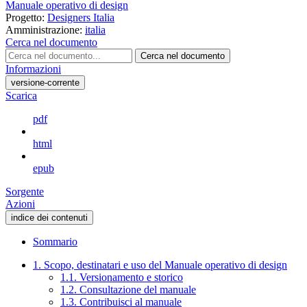
Manuale operativo di design
Progetto:
Designers Italia
Amministrazione:
italia
Cerca nel documento
Cerca nel documento
Informazioni
versione-corrente
Scarica
pdf
html
epub
Sorgente
Azioni
indice dei contenuti
Sommario
1. Scopo, destinatari e uso del Manuale operativo di design
1.1. Versionamento e storico
1.2. Consultazione del manuale
1.3. Contribuisci al manuale