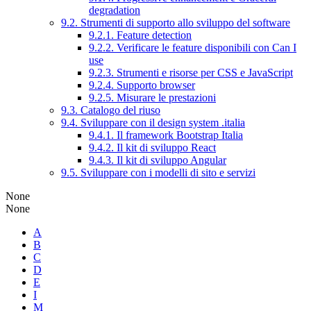
degradation
9.2. Strumenti di supporto allo sviluppo del software
9.2.1. Feature detection
9.2.2. Verificare le feature disponibili con Can I
use
9.2.3. Strumenti e risorse per CSS e JavaScript
9.2.4. Supporto browser
9.2.5. Misurare le prestazioni
9.3. Catalogo del riuso
9.4. Sviluppare con il design system .italia
9.4.1. Il framework Bootstrap Italia
9.4.2. Il kit di sviluppo React
9.4.3. Il kit di sviluppo Angular
9.5. Sviluppare con i modelli di sito e servizi
None
None
A
B
C
D
E
I
M