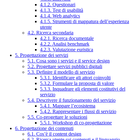
4.1.2. Questionari
4.1.3. Test di usabilità
4.1.4. Web analytics
4.1.5. Strumenti di mappatura dell’esperienza
utente
4.2. Ricerca secondaria
4.2.1. Ricerca documentale
4.2.2. Analisi benchmark
4.2.3. Valutazione euristica
5. Progettazione dei servizi
5.1. Cosa sono i servizi e il service design
5.2. Progettare servizi pubblici digitali
5.3. Definire il modello di servizio
5.3.1. Identificare gli attori coinvolti
5.3.2. Formulare la proposta di valore
5.3.3. Inquadrare gli elementi costitutivi del
servizio
5.4. Descrivere il funzionamento del servizio
5.4.1. Mappare l’ecosistema
5.4.2. Rappresentare i flussi di servizio
5.5. Co-progettare le soluzioni
5.5.1. Workshop di co-progettazione
6. Progettazione dei contenuti
6.1. Cos’è il content design
6.2. Ricerca utente sui contenuti e il linguaggio