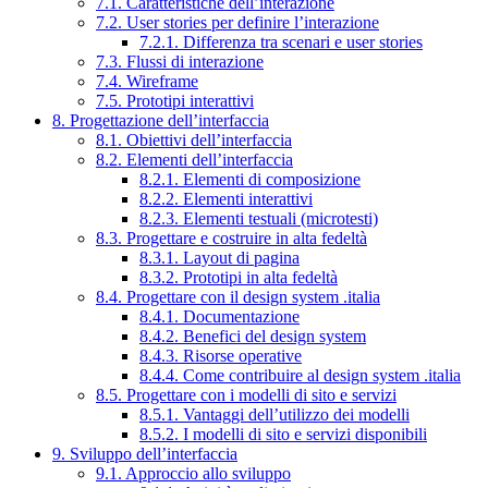
7.1. Caratteristiche dell’interazione
7.2. User stories per definire l’interazione
7.2.1. Differenza tra scenari e user stories
7.3. Flussi di interazione
7.4. Wireframe
7.5. Prototipi interattivi
8. Progettazione dell’interfaccia
8.1. Obiettivi dell’interfaccia
8.2. Elementi dell’interfaccia
8.2.1. Elementi di composizione
8.2.2. Elementi interattivi
8.2.3. Elementi testuali (microtesti)
8.3. Progettare e costruire in alta fedeltà
8.3.1. Layout di pagina
8.3.2. Prototipi in alta fedeltà
8.4. Progettare con il design system .italia
8.4.1. Documentazione
8.4.2. Benefici del design system
8.4.3. Risorse operative
8.4.4. Come contribuire al design system .italia
8.5. Progettare con i modelli di sito e servizi
8.5.1. Vantaggi dell’utilizzo dei modelli
8.5.2. I modelli di sito e servizi disponibili
9. Sviluppo dell’interfaccia
9.1. Approccio allo sviluppo