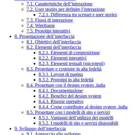
7.1. Caratteristiche dell’interazione
7.2. User stories per definire l’interazione
7.2.1. Differenza tra scenari e user stories
7.3. Flussi di interazione
7.4. Wireframe
7.5. Prototipi interattivi
8. Progettazione dell’interfaccia
8.1. Obiettivi dell’interfaccia
8.2. Elementi dell’interfaccia
8.2.1. Elementi di composizione
8.2.2. Elementi interattivi
8.2.3. Elementi testuali (microtesti)
8.3. Progettare e costruire in alta fedeltà
8.3.1. Layout di pagina
8.3.2. Prototipi in alta fedeltà
8.4. Progettare con il design system .italia
8.4.1. Documentazione
8.4.2. Benefici del design system
8.4.3. Risorse operative
8.4.4. Come contribuire al design system .italia
8.5. Progettare con i modelli di sito e servizi
8.5.1. Vantaggi dell’utilizzo dei modelli
8.5.2. I modelli di sito e servizi disponibili
9. Sviluppo dell’interfaccia
9.1. Approccio allo sviluppo