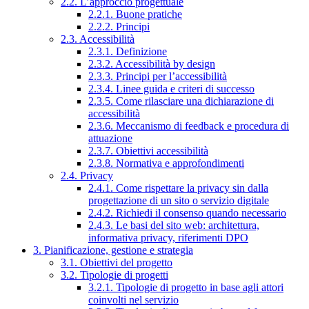
2.2. L’approccio progettuale
2.2.1. Buone pratiche
2.2.2. Principi
2.3. Accessibilità
2.3.1. Definizione
2.3.2. Accessibilità by design
2.3.3. Principi per l’accessibilità
2.3.4. Linee guida e criteri di successo
2.3.5. Come rilasciare una dichiarazione di
accessibilità
2.3.6. Meccanismo di feedback e procedura di
attuazione
2.3.7. Obiettivi accessibilità
2.3.8. Normativa e approfondimenti
2.4. Privacy
2.4.1. Come rispettare la privacy sin dalla
progettazione di un sito o servizio digitale
2.4.2. Richiedi il consenso quando necessario
2.4.3. Le basi del sito web: architettura,
informativa privacy, riferimenti DPO
3. Pianificazione, gestione e strategia
3.1. Obiettivi del progetto
3.2. Tipologie di progetti
3.2.1. Tipologie di progetto in base agli attori
coinvolti nel servizio