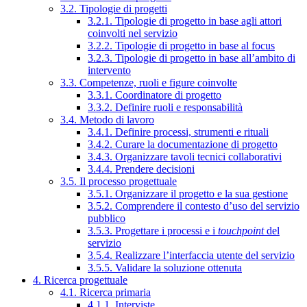
3.2. Tipologie di progetti
3.2.1. Tipologie di progetto in base agli attori
coinvolti nel servizio
3.2.2. Tipologie di progetto in base al focus
3.2.3. Tipologie di progetto in base all’ambito di
intervento
3.3. Competenze, ruoli e figure coinvolte
3.3.1. Coordinatore di progetto
3.3.2. Definire ruoli e responsabilità
3.4. Metodo di lavoro
3.4.1. Definire processi, strumenti e rituali
3.4.2. Curare la documentazione di progetto
3.4.3. Organizzare tavoli tecnici collaborativi
3.4.4. Prendere decisioni
3.5. Il processo progettuale
3.5.1. Organizzare il progetto e la sua gestione
3.5.2. Comprendere il contesto d’uso del servizio
pubblico
3.5.3. Progettare i processi e i
touchpoint
del
servizio
3.5.4. Realizzare l’interfaccia utente del servizio
3.5.5. Validare la soluzione ottenuta
4. Ricerca progettuale
4.1. Ricerca primaria
4.1.1. Interviste