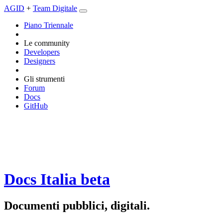
AGID
+
Team Digitale
Piano Triennale
Le community
Developers
Designers
Gli strumenti
Forum
Docs
GitHub
Docs Italia
beta
Documenti pubblici, digitali.