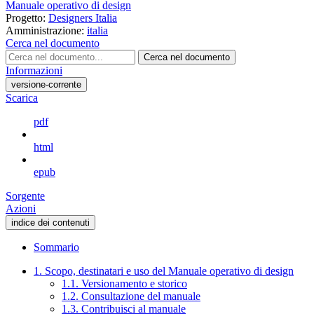
Manuale operativo di design
Progetto:
Designers Italia
Amministrazione:
italia
Cerca nel documento
Cerca nel documento
Informazioni
versione-corrente
Scarica
pdf
html
epub
Sorgente
Azioni
indice dei contenuti
Sommario
1. Scopo, destinatari e uso del Manuale operativo di design
1.1. Versionamento e storico
1.2. Consultazione del manuale
1.3. Contribuisci al manuale