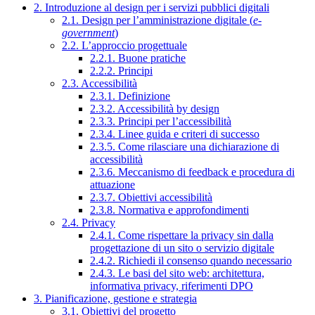
2. Introduzione al design per i servizi pubblici digitali
2.1. Design per l’amministrazione digitale (
e-
government
)
2.2. L’approccio progettuale
2.2.1. Buone pratiche
2.2.2. Principi
2.3. Accessibilità
2.3.1. Definizione
2.3.2. Accessibilità by design
2.3.3. Principi per l’accessibilità
2.3.4. Linee guida e criteri di successo
2.3.5. Come rilasciare una dichiarazione di
accessibilità
2.3.6. Meccanismo di feedback e procedura di
attuazione
2.3.7. Obiettivi accessibilità
2.3.8. Normativa e approfondimenti
2.4. Privacy
2.4.1. Come rispettare la privacy sin dalla
progettazione di un sito o servizio digitale
2.4.2. Richiedi il consenso quando necessario
2.4.3. Le basi del sito web: architettura,
informativa privacy, riferimenti DPO
3. Pianificazione, gestione e strategia
3.1. Obiettivi del progetto