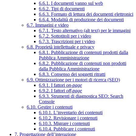
6.6.1. I documenti vanno sul web
6.6.2. Tipi di documenti
6.6.3. Formato di lettura dei documenti elettronici
6.6.4. Modalità di produzione dei documenti
6.7. Immagini e video
6.7.1. Testo alternativo (alt text) per le immagini
6.7.2. Sottotitoli per i video
6.7.3. Trascrizioni per i video
6.8. Proprietà intellettuale e privacy
6.8.1. Pubblicazione di contenuti prodotti dalla
Pubblica Amministrazione
6.8.2. Pubblicazione di contenuti non prodotti
dalla Pubblica Amministrazione
6.8.3. Consenso dei soggetti ritratti
6.9. Ottimizzazione per i motori di ricerca (SEO)
6.9.1. I fattori
on-page
6.9.2. I fattori
off-page
6.9.3. Strumenti di diagnostica SEO: Search
Console
6.10. Gestire i contenuti
6.10.1. L’inventario dei contenuti
6.10.2. Revisionare i contenuti
6.10.3. Migrare i contenuti
6.10.4. Pubblicare i contenuti
7. Progettazione dell’interazione