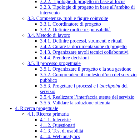
3.2.2. Tipologie di progetto in base al focus
3.2.3. Tipologie di progetto in base all’ambito di
intervento
3.3. Competenze, ruoli e figure coinvolte
3.3.1. Coordinatore di progetto
3.3.2. Definire ruoli e responsabilità
3.4. Metodo di lavoro
3.4.1. Definire processi, strumenti e rituali
3.4.2. Curare la documentazione di progetto
3.4.3. Organizzare tavoli tecnici collaborativi
3.4.4. Prendere decisioni
3.5. Il processo progettuale
3.5.1. Organizzare il progetto e la sua gestione
3.5.2. Comprendere il contesto d’uso del servizio
pubblico
3.5.3. Progettare i processi e i
touchpoint
del
servizio
3.5.4. Realizzare l’interfaccia utente del servizio
3.5.5. Validare la soluzione ottenuta
4. Ricerca progettuale
4.1. Ricerca primaria
4.1.1. Interviste
4.1.2. Questionari
4.1.3. Test di usabilità
4.1.4. Web analytics