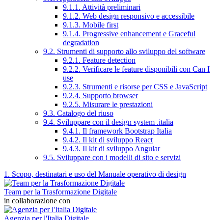
9.1.1. Attività preliminari
9.1.2. Web design responsivo e accessibile
9.1.3. Mobile first
9.1.4. Progressive enhancement e Graceful
degradation
9.2. Strumenti di supporto allo sviluppo del software
9.2.1. Feature detection
9.2.2. Verificare le feature disponibili con Can I
use
9.2.3. Strumenti e risorse per CSS e JavaScript
9.2.4. Supporto browser
9.2.5. Misurare le prestazioni
9.3. Catalogo del riuso
9.4. Sviluppare con il design system .italia
9.4.1. Il framework Bootstrap Italia
9.4.2. Il kit di sviluppo React
9.4.3. Il kit di sviluppo Angular
9.5. Sviluppare con i modelli di sito e servizi
1. Scopo, destinatari e uso del Manuale operativo di design
Team per la Trasformazione Digitale
in collaborazione con
Agenzia per l'Italia Digitale