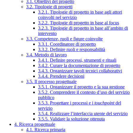
3.1. Obiettivi del progetto
3.2. Tipologie di progetti
3.2.1. Tipologie di progetto in base agli attori
coinvolti nel servizio
3.2.2. Tipologie di progetto in base al focus
3.2.3. Tipologie di progetto in base all’ambito di
intervento
3.3. Competenze, ruoli e figure coinvolte
3.3.1. Coordinatore di progetto
3.3.2. Definire ruoli e responsabilità
3.4. Metodo di lavoro
3.4.1. Definire processi, strumenti e rituali
3.4.2. Curare la documentazione di progetto
3.4.3. Organizzare tavoli tecnici collaborativi
3.4.4. Prendere decisioni
3.5. Il processo progettuale
3.5.1. Organizzare il progetto e la sua gestione
3.5.2. Comprendere il contesto d’uso del servizio
pubblico
3.5.3. Progettare i processi e i
touchpoint
del
servizio
3.5.4. Realizzare l’interfaccia utente del servizio
3.5.5. Validare la soluzione ottenuta
4. Ricerca progettuale
4.1. Ricerca primaria