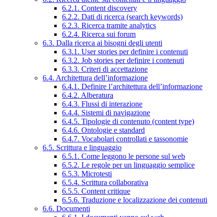
6.2.1. Content discovery
6.2.2. Dati di ricerca (search keywords)
6.2.3. Ricerca tramite analytics
6.2.4. Ricerca sui forum
6.3. Dalla ricerca ai bisogni degli utenti
6.3.1. User stories per definire i contenuti
6.3.2. Job stories per definire i contenuti
6.3.3. Criteri di accettazione
6.4. Architettura dell’informazione
6.4.1. Definire l’architettura dell’informazione
6.4.2. Alberatura
6.4.3. Flussi di interazione
6.4.4. Sistemi di navigazione
6.4.5. Tipologie di contenuto (content type)
6.4.6. Ontologie e standard
6.4.7. Vocabolari controllati e tassonomie
6.5. Scrittura e linguaggio
6.5.1. Come leggono le persone sul web
6.5.2. Le regole per un linguaggio semplice
6.5.3. Microtesti
6.5.4. Scrittura collaborativa
6.5.5. Content critique
6.5.6. Traduzione e localizzazione dei contenuti
6.6. Documenti