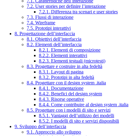
7.1. Caratteristiche dell’interazione
7.2. User stories per definire l’interazione
7.2.1. Differenza tra scenari e user stories
7.3. Flussi di interazione
7.4. Wireframe
7.5. Prototipi interattivi
8. Progettazione dell’interfaccia
8.1. Obiettivi dell’interfaccia
8.2. Elementi dell’interfaccia
8.2.1. Elementi di composizione
8.2.2. Elementi interattivi
8.2.3. Elementi testuali (microtesti)
8.3. Progettare e costruire in alta fedeltà
8.3.1. Layout di pagina
8.3.2. Prototipi in alta fedeltà
8.4. Progettare con il design system .italia
8.4.1. Documentazione
8.4.2. Benefici del design system
8.4.3. Risorse operative
8.4.4. Come contribuire al design system .italia
8.5. Progettare con i modelli di sito e servizi
8.5.1. Vantaggi dell’utilizzo dei modelli
8.5.2. I modelli di sito e servizi disponibili
9. Sviluppo dell’interfaccia
9.1. Approccio allo sviluppo