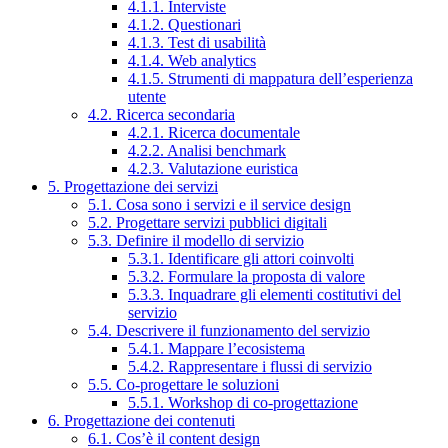
4.1.1. Interviste
4.1.2. Questionari
4.1.3. Test di usabilità
4.1.4. Web analytics
4.1.5. Strumenti di mappatura dell’esperienza
utente
4.2. Ricerca secondaria
4.2.1. Ricerca documentale
4.2.2. Analisi benchmark
4.2.3. Valutazione euristica
5. Progettazione dei servizi
5.1. Cosa sono i servizi e il service design
5.2. Progettare servizi pubblici digitali
5.3. Definire il modello di servizio
5.3.1. Identificare gli attori coinvolti
5.3.2. Formulare la proposta di valore
5.3.3. Inquadrare gli elementi costitutivi del
servizio
5.4. Descrivere il funzionamento del servizio
5.4.1. Mappare l’ecosistema
5.4.2. Rappresentare i flussi di servizio
5.5. Co-progettare le soluzioni
5.5.1. Workshop di co-progettazione
6. Progettazione dei contenuti
6.1. Cos’è il content design