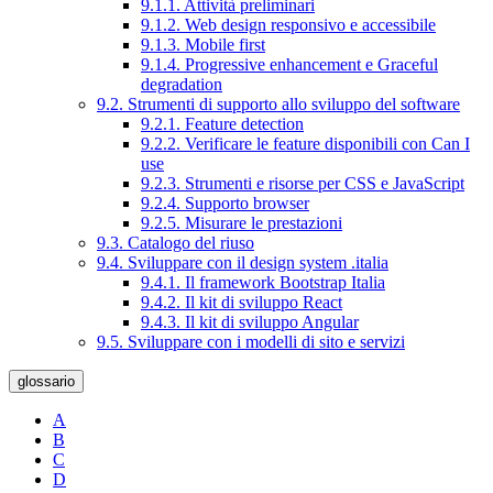
9.1.1. Attività preliminari
9.1.2. Web design responsivo e accessibile
9.1.3. Mobile first
9.1.4. Progressive enhancement e Graceful
degradation
9.2. Strumenti di supporto allo sviluppo del software
9.2.1. Feature detection
9.2.2. Verificare le feature disponibili con Can I
use
9.2.3. Strumenti e risorse per CSS e JavaScript
9.2.4. Supporto browser
9.2.5. Misurare le prestazioni
9.3. Catalogo del riuso
9.4. Sviluppare con il design system .italia
9.4.1. Il framework Bootstrap Italia
9.4.2. Il kit di sviluppo React
9.4.3. Il kit di sviluppo Angular
9.5. Sviluppare con i modelli di sito e servizi
glossario
A
B
C
D