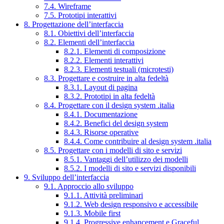
7.4. Wireframe
7.5. Prototipi interattivi
8. Progettazione dell’interfaccia
8.1. Obiettivi dell’interfaccia
8.2. Elementi dell’interfaccia
8.2.1. Elementi di composizione
8.2.2. Elementi interattivi
8.2.3. Elementi testuali (microtesti)
8.3. Progettare e costruire in alta fedeltà
8.3.1. Layout di pagina
8.3.2. Prototipi in alta fedeltà
8.4. Progettare con il design system .italia
8.4.1. Documentazione
8.4.2. Benefici del design system
8.4.3. Risorse operative
8.4.4. Come contribuire al design system .italia
8.5. Progettare con i modelli di sito e servizi
8.5.1. Vantaggi dell’utilizzo dei modelli
8.5.2. I modelli di sito e servizi disponibili
9. Sviluppo dell’interfaccia
9.1. Approccio allo sviluppo
9.1.1. Attività preliminari
9.1.2. Web design responsivo e accessibile
9.1.3. Mobile first
9.1.4. Progressive enhancement e Graceful