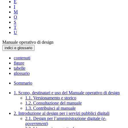
E
I
M
O
S
T
U
Manuale operativo di design
indici e glossario
contenuti
figure
tabelle
glossario
Sommario
1. Scopo, destinatari e uso del Manuale operativo di design
1.1. Versionamento e storico
1.2. Consultazione del manuale
1.3. Contribuisci al manuale
2. Introduzione al design per i servizi pubblici digitali
2.1. Design per l’amministrazione digitale (
e-
government
)