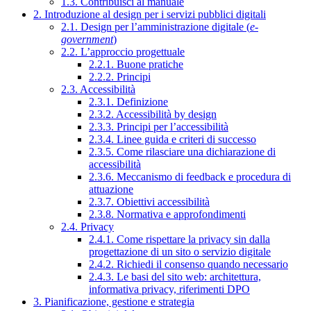
1.3. Contribuisci al manuale
2. Introduzione al design per i servizi pubblici digitali
2.1. Design per l’amministrazione digitale (
e-
government
)
2.2. L’approccio progettuale
2.2.1. Buone pratiche
2.2.2. Principi
2.3. Accessibilità
2.3.1. Definizione
2.3.2. Accessibilità by design
2.3.3. Principi per l’accessibilità
2.3.4. Linee guida e criteri di successo
2.3.5. Come rilasciare una dichiarazione di
accessibilità
2.3.6. Meccanismo di feedback e procedura di
attuazione
2.3.7. Obiettivi accessibilità
2.3.8. Normativa e approfondimenti
2.4. Privacy
2.4.1. Come rispettare la privacy sin dalla
progettazione di un sito o servizio digitale
2.4.2. Richiedi il consenso quando necessario
2.4.3. Le basi del sito web: architettura,
informativa privacy, riferimenti DPO
3. Pianificazione, gestione e strategia