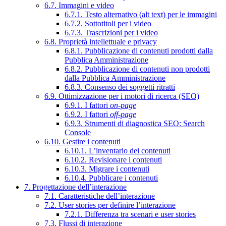
6.7. Immagini e video
6.7.1. Testo alternativo (alt text) per le immagini
6.7.2. Sottotitoli per i video
6.7.3. Trascrizioni per i video
6.8. Proprietà intellettuale e privacy
6.8.1. Pubblicazione di contenuti prodotti dalla
Pubblica Amministrazione
6.8.2. Pubblicazione di contenuti non prodotti
dalla Pubblica Amministrazione
6.8.3. Consenso dei soggetti ritratti
6.9. Ottimizzazione per i motori di ricerca (SEO)
6.9.1. I fattori
on-page
6.9.2. I fattori
off-page
6.9.3. Strumenti di diagnostica SEO: Search
Console
6.10. Gestire i contenuti
6.10.1. L’inventario dei contenuti
6.10.2. Revisionare i contenuti
6.10.3. Migrare i contenuti
6.10.4. Pubblicare i contenuti
7. Progettazione dell’interazione
7.1. Caratteristiche dell’interazione
7.2. User stories per definire l’interazione
7.2.1. Differenza tra scenari e user stories
7.3. Flussi di interazione