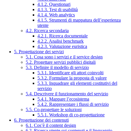
4.1.2. Questionari
4.1.3. Test di usabilità
4.1.4. Web analytics
4.1.5. Strumenti di mappatura dell’esperienza
utente
4.2. Ricerca secondaria
4.2.1. Ricerca documentale
4.2.2. Analisi benchmark
4.2.3. Valutazione euristica
5. Progettazione dei servizi
5.1. Cosa sono i servizi e il service design
5.2. Progettare servizi pubblici digitali
5.3. Definire il modello di servizio
5.3.1. Identificare gli attori coinvolti
5.3.2. Formulare la proposta di valore
5.3.3. Inquadrare gli elementi costitutivi del
servizio
5.4. Descrivere il funzionamento del servizio
5.4.1. Mappare l’ecosistema
5.4.2. Rappresentare i flussi di servizio
5.5. Co-progettare le soluzioni
5.5.1. Workshop di co-progettazione
6. Progettazione dei contenuti
6.1. Cos’è il content design
6.2. Ricerca utente sui contenuti e il linguaggio