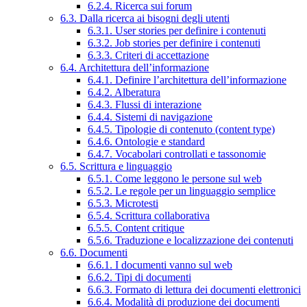
6.2.4. Ricerca sui forum
6.3. Dalla ricerca ai bisogni degli utenti
6.3.1. User stories per definire i contenuti
6.3.2. Job stories per definire i contenuti
6.3.3. Criteri di accettazione
6.4. Architettura dell’informazione
6.4.1. Definire l’architettura dell’informazione
6.4.2. Alberatura
6.4.3. Flussi di interazione
6.4.4. Sistemi di navigazione
6.4.5. Tipologie di contenuto (content type)
6.4.6. Ontologie e standard
6.4.7. Vocabolari controllati e tassonomie
6.5. Scrittura e linguaggio
6.5.1. Come leggono le persone sul web
6.5.2. Le regole per un linguaggio semplice
6.5.3. Microtesti
6.5.4. Scrittura collaborativa
6.5.5. Content critique
6.5.6. Traduzione e localizzazione dei contenuti
6.6. Documenti
6.6.1. I documenti vanno sul web
6.6.2. Tipi di documenti
6.6.3. Formato di lettura dei documenti elettronici
6.6.4. Modalità di produzione dei documenti