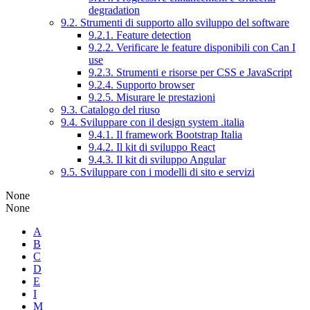
degradation
9.2. Strumenti di supporto allo sviluppo del software
9.2.1. Feature detection
9.2.2. Verificare le feature disponibili con Can I
use
9.2.3. Strumenti e risorse per CSS e JavaScript
9.2.4. Supporto browser
9.2.5. Misurare le prestazioni
9.3. Catalogo del riuso
9.4. Sviluppare con il design system .italia
9.4.1. Il framework Bootstrap Italia
9.4.2. Il kit di sviluppo React
9.4.3. Il kit di sviluppo Angular
9.5. Sviluppare con i modelli di sito e servizi
None
None
A
B
C
D
E
I
M