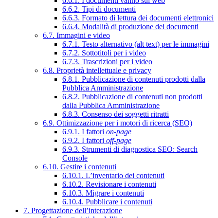
6.6.1. I documenti vanno sul web
6.6.2. Tipi di documenti
6.6.3. Formato di lettura dei documenti elettronici
6.6.4. Modalità di produzione dei documenti
6.7. Immagini e video
6.7.1. Testo alternativo (alt text) per le immagini
6.7.2. Sottotitoli per i video
6.7.3. Trascrizioni per i video
6.8. Proprietà intellettuale e privacy
6.8.1. Pubblicazione di contenuti prodotti dalla
Pubblica Amministrazione
6.8.2. Pubblicazione di contenuti non prodotti
dalla Pubblica Amministrazione
6.8.3. Consenso dei soggetti ritratti
6.9. Ottimizzazione per i motori di ricerca (SEO)
6.9.1. I fattori
on-page
6.9.2. I fattori
off-page
6.9.3. Strumenti di diagnostica SEO: Search
Console
6.10. Gestire i contenuti
6.10.1. L’inventario dei contenuti
6.10.2. Revisionare i contenuti
6.10.3. Migrare i contenuti
6.10.4. Pubblicare i contenuti
7. Progettazione dell’interazione