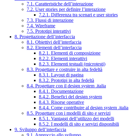
7.1. Caratteristiche dell’interazione
7.2. User stories per definire l’interazione
7.2.1. Differenza tra scenari e user stories
7.3. Flussi di interazione
7.4. Wireframe
7.5. Prototipi interattivi
8. Progettazione dell’interfaccia
8.1. Obiettivi dell’interfaccia
8.2. Elementi dell’interfaccia
8.2.1. Elementi di composizione
8.2.2. Elementi interattivi
8.2.3. Elementi testuali (microtesti)
8.3. Progettare e costruire in alta fedeltà
8.3.1. Layout di pagina
8.3.2. Prototipi in alta fedeltà
8.4. Progettare con il design system .italia
8.4.1. Documentazione
8.4.2. Benefici del design system
8.4.3. Risorse operative
8.4.4. Come contribuire al design system .italia
8.5. Progettare con i modelli di sito e servizi
8.5.1. Vantaggi dell’utilizzo dei modelli
8.5.2. I modelli di sito e servizi disponibili
9. Sviluppo dell’interfaccia
9.1. Approccio allo sviluppo