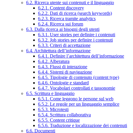
6.2. Ricerca utente sui contenuti e il linguaggio
6.2.1. Content discovery
6.2.2. Dati di ricerca (search keywords)
6.2.3. Ricerca tramite analytics
6.2.4. Ricerca sui forum
6.3. Dalla ricerca ai bisogni degli utenti
6.3.1. User stories per definire i contenuti
6.3.2. Job stories per definire i contenuti
6.3.3. Criteri di accettazione
6.4. Architettura dell’informazione
6.4.1. Definire l’architettura dell’informazione
6.4.2. Alberatura
6.4.3. Flussi di interazione
6.4.4. Sistemi di navigazione
6.4.5. Tipologie di contenuto (content type)
6.4.6. Ontologie e standard
6.4.7. Vocabolari controllati e tassonomie
6.5. Scrittura e linguaggio
6.5.1. Come leggono le persone sul web
6.5.2. Le regole per un linguaggio semplice
6.5.3. Microtesti
6.5.4. Scrittura collaborativa
6.5.5. Content critique
6.5.6. Traduzione e localizzazione dei contenuti
6.6. Documenti