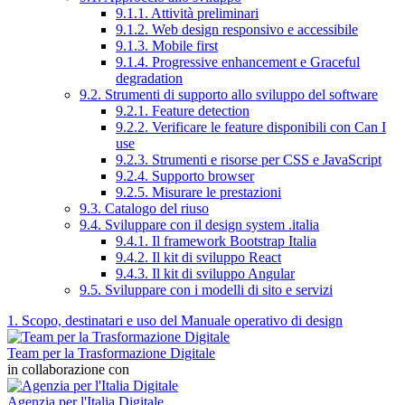
9.1.1. Attività preliminari
9.1.2. Web design responsivo e accessibile
9.1.3. Mobile first
9.1.4. Progressive enhancement e Graceful
degradation
9.2. Strumenti di supporto allo sviluppo del software
9.2.1. Feature detection
9.2.2. Verificare le feature disponibili con Can I
use
9.2.3. Strumenti e risorse per CSS e JavaScript
9.2.4. Supporto browser
9.2.5. Misurare le prestazioni
9.3. Catalogo del riuso
9.4. Sviluppare con il design system .italia
9.4.1. Il framework Bootstrap Italia
9.4.2. Il kit di sviluppo React
9.4.3. Il kit di sviluppo Angular
9.5. Sviluppare con i modelli di sito e servizi
1. Scopo, destinatari e uso del Manuale operativo di design
Team per la Trasformazione Digitale
in collaborazione con
Agenzia per l'Italia Digitale