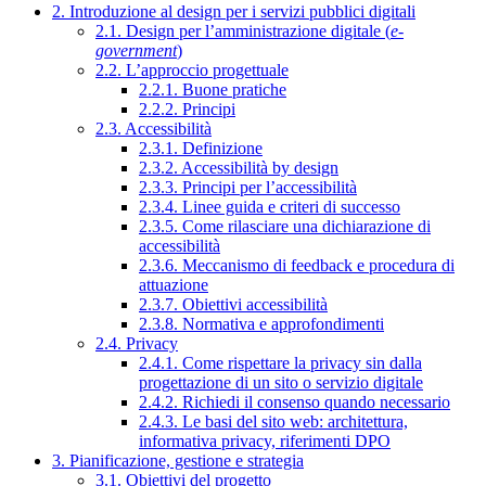
2. Introduzione al design per i servizi pubblici digitali
2.1. Design per l’amministrazione digitale (
e-
government
)
2.2. L’approccio progettuale
2.2.1. Buone pratiche
2.2.2. Principi
2.3. Accessibilità
2.3.1. Definizione
2.3.2. Accessibilità by design
2.3.3. Principi per l’accessibilità
2.3.4. Linee guida e criteri di successo
2.3.5. Come rilasciare una dichiarazione di
accessibilità
2.3.6. Meccanismo di feedback e procedura di
attuazione
2.3.7. Obiettivi accessibilità
2.3.8. Normativa e approfondimenti
2.4. Privacy
2.4.1. Come rispettare la privacy sin dalla
progettazione di un sito o servizio digitale
2.4.2. Richiedi il consenso quando necessario
2.4.3. Le basi del sito web: architettura,
informativa privacy, riferimenti DPO
3. Pianificazione, gestione e strategia
3.1. Obiettivi del progetto