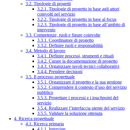
3.2. Tipologie di progetti
3.2.1. Tipologie di progetto in base agli attori
coinvolti nel servizio
3.2.2. Tipologie di progetto in base al focus
3.2.3. Tipologie di progetto in base all’ambito di
intervento
3.3. Competenze, ruoli e figure coinvolte
3.3.1. Coordinatore di progetto
3.3.2. Definire ruoli e responsabilità
3.4. Metodo di lavoro
3.4.1. Definire processi, strumenti e rituali
3.4.2. Curare la documentazione di progetto
3.4.3. Organizzare tavoli tecnici collaborativi
3.4.4. Prendere decisioni
3.5. Il processo progettuale
3.5.1. Organizzare il progetto e la sua gestione
3.5.2. Comprendere il contesto d’uso del servizio
pubblico
3.5.3. Progettare i processi e i
touchpoint
del
servizio
3.5.4. Realizzare l’interfaccia utente del servizio
3.5.5. Validare la soluzione ottenuta
4. Ricerca progettuale
4.1. Ricerca primaria
4.1.1. Interviste