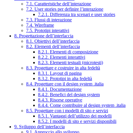
7.1. Caratteristiche dell’interazione
7.2. User stories per definire l’interazione
7.2.1. Differenza tra scenari e user stories
7.3. Flussi di interazione
7.4. Wireframe
7.5. Prototipi interattivi
8. Progettazione dell’interfaccia
8.1. Obiettivi dell’interfaccia
8.2. Elementi dell’interfaccia
8.2.1. Elementi di composizione
8.2.2. Elementi interattivi
8.2.3. Elementi testuali (microtesti)
8.3. Progettare e costruire in alta fedeltà
8.3.1. Layout di pagina
8.3.2. Prototipi in alta fedeltà
8.4. Progettare con il design system .italia
8.4.1. Documentazione
8.4.2. Benefici del design system
8.4.3. Risorse operative
8.4.4. Come contribuire al design system .italia
8.5. Progettare con i modelli di sito e servizi
8.5.1. Vantaggi dell’utilizzo dei modelli
8.5.2. I modelli di sito e servizi disponibili
9. Sviluppo dell’interfaccia
9.1. Approccio allo sviluppo