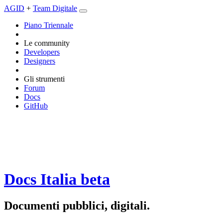
AGID
+
Team Digitale
Piano Triennale
Le community
Developers
Designers
Gli strumenti
Forum
Docs
GitHub
Docs Italia
beta
Documenti pubblici, digitali.