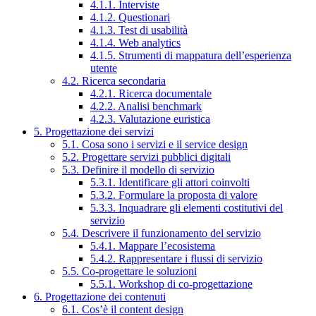
4.1.1. Interviste
4.1.2. Questionari
4.1.3. Test di usabilità
4.1.4. Web analytics
4.1.5. Strumenti di mappatura dell’esperienza
utente
4.2. Ricerca secondaria
4.2.1. Ricerca documentale
4.2.2. Analisi benchmark
4.2.3. Valutazione euristica
5. Progettazione dei servizi
5.1. Cosa sono i servizi e il service design
5.2. Progettare servizi pubblici digitali
5.3. Definire il modello di servizio
5.3.1. Identificare gli attori coinvolti
5.3.2. Formulare la proposta di valore
5.3.3. Inquadrare gli elementi costitutivi del
servizio
5.4. Descrivere il funzionamento del servizio
5.4.1. Mappare l’ecosistema
5.4.2. Rappresentare i flussi di servizio
5.5. Co-progettare le soluzioni
5.5.1. Workshop di co-progettazione
6. Progettazione dei contenuti
6.1. Cos’è il content design