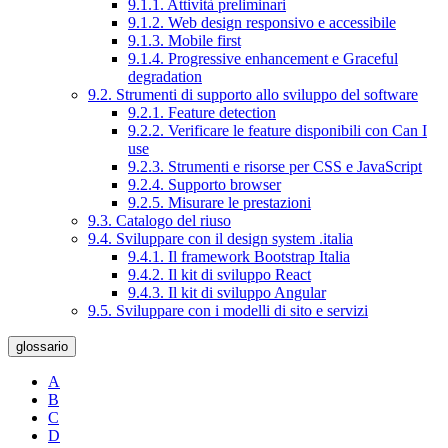
9.1.1. Attività preliminari
9.1.2. Web design responsivo e accessibile
9.1.3. Mobile first
9.1.4. Progressive enhancement e Graceful
degradation
9.2. Strumenti di supporto allo sviluppo del software
9.2.1. Feature detection
9.2.2. Verificare le feature disponibili con Can I
use
9.2.3. Strumenti e risorse per CSS e JavaScript
9.2.4. Supporto browser
9.2.5. Misurare le prestazioni
9.3. Catalogo del riuso
9.4. Sviluppare con il design system .italia
9.4.1. Il framework Bootstrap Italia
9.4.2. Il kit di sviluppo React
9.4.3. Il kit di sviluppo Angular
9.5. Sviluppare con i modelli di sito e servizi
glossario
A
B
C
D