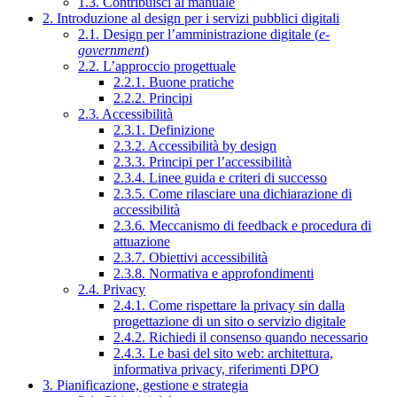
1.3. Contribuisci al manuale
2. Introduzione al design per i servizi pubblici digitali
2.1. Design per l’amministrazione digitale (
e-
government
)
2.2. L’approccio progettuale
2.2.1. Buone pratiche
2.2.2. Principi
2.3. Accessibilità
2.3.1. Definizione
2.3.2. Accessibilità by design
2.3.3. Principi per l’accessibilità
2.3.4. Linee guida e criteri di successo
2.3.5. Come rilasciare una dichiarazione di
accessibilità
2.3.6. Meccanismo di feedback e procedura di
attuazione
2.3.7. Obiettivi accessibilità
2.3.8. Normativa e approfondimenti
2.4. Privacy
2.4.1. Come rispettare la privacy sin dalla
progettazione di un sito o servizio digitale
2.4.2. Richiedi il consenso quando necessario
2.4.3. Le basi del sito web: architettura,
informativa privacy, riferimenti DPO
3. Pianificazione, gestione e strategia