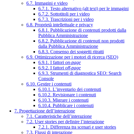
6.7. Immagini e video
6.7.1. Testo alternativo (alt text) per le immagini
6.7.2. Sottotitoli per i video
6.7.3. Trascrizioni per i video
6.8. Proprietà intellettuale e privacy
6.8.1. Pubblicazione di contenuti prodotti dalla
Pubblica Amministrazione
6.8.2. Pubblicazione di contenuti non prodotti
dalla Pubblica Amministrazione
6.8.3. Consenso dei soggetti ritratti
6.9. Ottimizzazione per i motori di ricerca (SEO)
6.9.1. I fattori
on-page
6.9.2. I fattori
off-page
6.9.3. Strumenti di diagnostica SEO: Search
Console
6.10. Gestire i contenuti
6.10.1. L’inventario dei contenuti
6.10.2. Revisionare i contenuti
6.10.3. Migrare i contenuti
6.10.4. Pubblicare i contenuti
7. Progettazione dell’interazione
7.1. Caratteristiche dell’interazione
7.2. User stories per definire l’interazione
7.2.1. Differenza tra scenari e user stories
7.3. Flussi di interazione