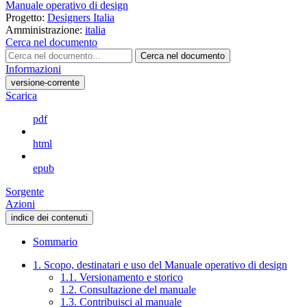
Manuale operativo di design
Progetto:
Designers Italia
Amministrazione:
italia
Cerca nel documento
Cerca nel documento
Informazioni
versione-corrente
Scarica
pdf
html
epub
Sorgente
Azioni
indice dei contenuti
Sommario
1. Scopo, destinatari e uso del Manuale operativo di design
1.1. Versionamento e storico
1.2. Consultazione del manuale
1.3. Contribuisci al manuale