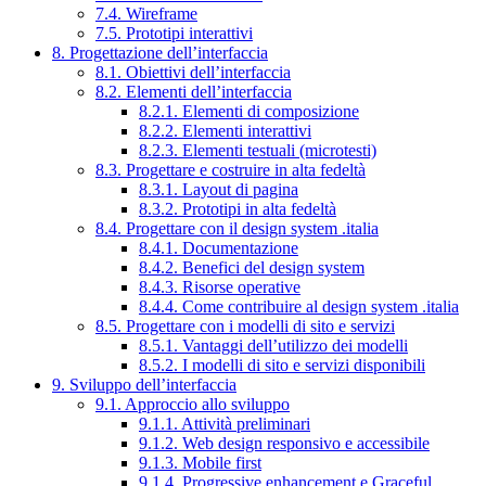
7.4. Wireframe
7.5. Prototipi interattivi
8. Progettazione dell’interfaccia
8.1. Obiettivi dell’interfaccia
8.2. Elementi dell’interfaccia
8.2.1. Elementi di composizione
8.2.2. Elementi interattivi
8.2.3. Elementi testuali (microtesti)
8.3. Progettare e costruire in alta fedeltà
8.3.1. Layout di pagina
8.3.2. Prototipi in alta fedeltà
8.4. Progettare con il design system .italia
8.4.1. Documentazione
8.4.2. Benefici del design system
8.4.3. Risorse operative
8.4.4. Come contribuire al design system .italia
8.5. Progettare con i modelli di sito e servizi
8.5.1. Vantaggi dell’utilizzo dei modelli
8.5.2. I modelli di sito e servizi disponibili
9. Sviluppo dell’interfaccia
9.1. Approccio allo sviluppo
9.1.1. Attività preliminari
9.1.2. Web design responsivo e accessibile
9.1.3. Mobile first
9.1.4. Progressive enhancement e Graceful