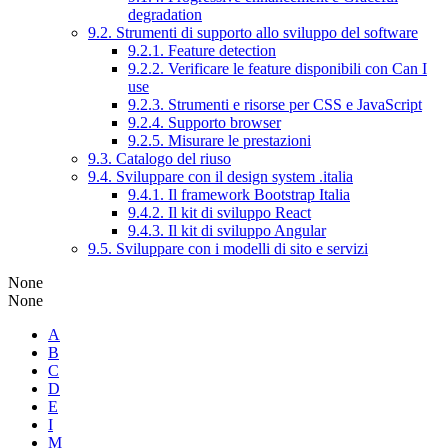
degradation
9.2. Strumenti di supporto allo sviluppo del software
9.2.1. Feature detection
9.2.2. Verificare le feature disponibili con Can I
use
9.2.3. Strumenti e risorse per CSS e JavaScript
9.2.4. Supporto browser
9.2.5. Misurare le prestazioni
9.3. Catalogo del riuso
9.4. Sviluppare con il design system .italia
9.4.1. Il framework Bootstrap Italia
9.4.2. Il kit di sviluppo React
9.4.3. Il kit di sviluppo Angular
9.5. Sviluppare con i modelli di sito e servizi
None
None
A
B
C
D
E
I
M