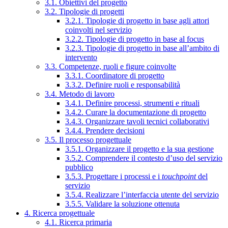
3.1. Obiettivi del progetto
3.2. Tipologie di progetti
3.2.1. Tipologie di progetto in base agli attori
coinvolti nel servizio
3.2.2. Tipologie di progetto in base al focus
3.2.3. Tipologie di progetto in base all’ambito di
intervento
3.3. Competenze, ruoli e figure coinvolte
3.3.1. Coordinatore di progetto
3.3.2. Definire ruoli e responsabilità
3.4. Metodo di lavoro
3.4.1. Definire processi, strumenti e rituali
3.4.2. Curare la documentazione di progetto
3.4.3. Organizzare tavoli tecnici collaborativi
3.4.4. Prendere decisioni
3.5. Il processo progettuale
3.5.1. Organizzare il progetto e la sua gestione
3.5.2. Comprendere il contesto d’uso del servizio
pubblico
3.5.3. Progettare i processi e i
touchpoint
del
servizio
3.5.4. Realizzare l’interfaccia utente del servizio
3.5.5. Validare la soluzione ottenuta
4. Ricerca progettuale
4.1. Ricerca primaria