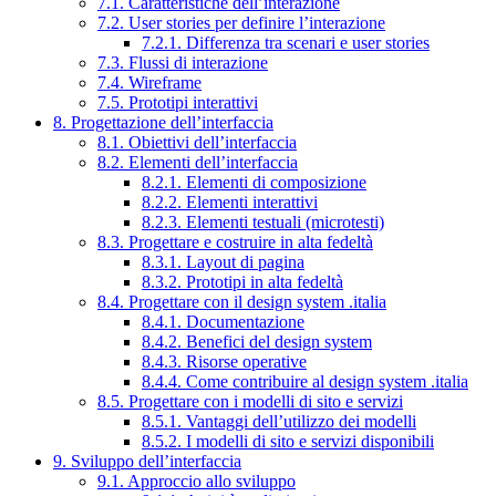
7.1. Caratteristiche dell’interazione
7.2. User stories per definire l’interazione
7.2.1. Differenza tra scenari e user stories
7.3. Flussi di interazione
7.4. Wireframe
7.5. Prototipi interattivi
8. Progettazione dell’interfaccia
8.1. Obiettivi dell’interfaccia
8.2. Elementi dell’interfaccia
8.2.1. Elementi di composizione
8.2.2. Elementi interattivi
8.2.3. Elementi testuali (microtesti)
8.3. Progettare e costruire in alta fedeltà
8.3.1. Layout di pagina
8.3.2. Prototipi in alta fedeltà
8.4. Progettare con il design system .italia
8.4.1. Documentazione
8.4.2. Benefici del design system
8.4.3. Risorse operative
8.4.4. Come contribuire al design system .italia
8.5. Progettare con i modelli di sito e servizi
8.5.1. Vantaggi dell’utilizzo dei modelli
8.5.2. I modelli di sito e servizi disponibili
9. Sviluppo dell’interfaccia
9.1. Approccio allo sviluppo