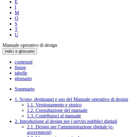
E
I
M
O
S
T
U
Manuale operativo di design
indici e glossario
contenuti
figure
tabelle
glossario
Sommario
1. Scopo, destinatari e uso del Manuale operativo di design
1.1. Versionamento e storico
1.2. Consultazione del manuale
1.3. Contribuisci al manuale
2. Introduzione al design per i servizi pubblici digitali
2.1. Design per l’amministrazione digitale (
e-
government
)