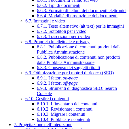
6.6.1. I documenti vanno sul web
6.6.2. Tipi di documenti
6.6.3. Formato di lettura dei documenti elettronici
6.6.4. Modalità di produzione dei documenti
6.7. Immagini e video
6.7.1. Testo alternativo (alt text) per le immagini
6.7.2. Sottotitoli per i video
6.7.3. Trascrizioni per i video
6.8. Proprietà intellettuale e privacy
6.8.1. Pubblicazione di contenuti prodotti dalla
Pubblica Amministrazione
6.8.2. Pubblicazione di contenuti non prodotti
dalla Pubblica Amministrazione
6.8.3. Consenso dei soggetti ritratti
6.9. Ottimizzazione per i motori di ricerca (SEO)
6.9.1. I fattori
on-page
6.9.2. I fattori
off-page
6.9.3. Strumenti di diagnostica SEO: Search
Console
6.10. Gestire i contenuti
6.10.1. L’inventario dei contenuti
6.10.2. Revisionare i contenuti
6.10.3. Migrare i contenuti
6.10.4. Pubblicare i contenuti
7. Progettazione dell’interazione