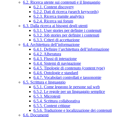
6.2. Ricerca utente sui contenuti e il linguaggio
6.2.1. Content discovery
6.2.2. Dati di ricerca (search keywords)
6.2.3. Ricerca tramite analytics
6.2.4. Ricerca sui forum
6.3. Dalla ricerca ai bisogni degli utenti
6.3.1. User stories per definire i contenuti
6.3.2. Job stories per definire i contenuti
6.3.3. Criteri di accettazione
6.4. Architettura dell’informazione
6.4.1. Definire l’architettura dell’informazione
6.4.2. Alberatura
6.4.3. Flussi di interazione
6.4.4. Sistemi di navigazione
6.4.5. Tipologie di contenuto (content type)
6.4.6. Ontologie e standard
6.4.7. Vocabolari controllati e tassonomie
6.5. Scrittura e linguaggio
6.5.1. Come leggono le persone sul web
6.5.2. Le regole per un linguaggio semplice
6.5.3. Microtesti
6.5.4. Scrittura collaborativa
6.5.5. Content critique
6.5.6. Traduzione e localizzazione dei contenuti
6.6. Documenti