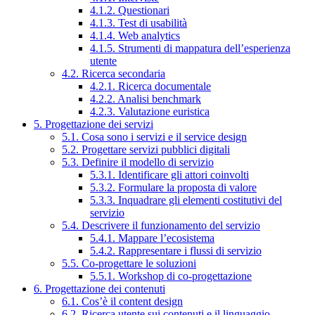
4.1.2. Questionari
4.1.3. Test di usabilità
4.1.4. Web analytics
4.1.5. Strumenti di mappatura dell’esperienza
utente
4.2. Ricerca secondaria
4.2.1. Ricerca documentale
4.2.2. Analisi benchmark
4.2.3. Valutazione euristica
5. Progettazione dei servizi
5.1. Cosa sono i servizi e il service design
5.2. Progettare servizi pubblici digitali
5.3. Definire il modello di servizio
5.3.1. Identificare gli attori coinvolti
5.3.2. Formulare la proposta di valore
5.3.3. Inquadrare gli elementi costitutivi del
servizio
5.4. Descrivere il funzionamento del servizio
5.4.1. Mappare l’ecosistema
5.4.2. Rappresentare i flussi di servizio
5.5. Co-progettare le soluzioni
5.5.1. Workshop di co-progettazione
6. Progettazione dei contenuti
6.1. Cos’è il content design
6.2. Ricerca utente sui contenuti e il linguaggio