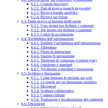
6.2.1. Content discovery
6.2.2. Dati di ricerca (search keywords)
6.2.3. Ricerca tramite analytics
6.2.4. Ricerca sui forum
6.3. Dalla ricerca ai bisogni degli utenti
6.3.1. User stories per definire i contenuti
6.3.2. Job stories per definire i contenuti
6.3.3. Criteri di accettazione
6.4. Architettura dell’informazione
6.4.1. Definire l’architettura dell’informazione
6.4.2. Alberatura
6.4.3. Flussi di interazione
6.4.4. Sistemi di navigazione
6.4.5. Tipologie di contenuto (content type)
6.4.6. Ontologie e standard
6.4.7. Vocabolari controllati e tassonomie
6.5. Scrittura e linguaggio
6.5.1. Come leggono le persone sul web
6.5.2. Le regole per un linguaggio semplice
6.5.3. Microtesti
6.5.4. Scrittura collaborativa
6.5.5. Content critique
6.5.6. Traduzione e localizzazione dei contenuti
6.6. Documenti