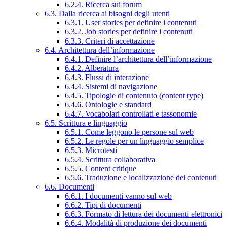
6.2.4. Ricerca sui forum
6.3. Dalla ricerca ai bisogni degli utenti
6.3.1. User stories per definire i contenuti
6.3.2. Job stories per definire i contenuti
6.3.3. Criteri di accettazione
6.4. Architettura dell’informazione
6.4.1. Definire l’architettura dell’informazione
6.4.2. Alberatura
6.4.3. Flussi di interazione
6.4.4. Sistemi di navigazione
6.4.5. Tipologie di contenuto (content type)
6.4.6. Ontologie e standard
6.4.7. Vocabolari controllati e tassonomie
6.5. Scrittura e linguaggio
6.5.1. Come leggono le persone sul web
6.5.2. Le regole per un linguaggio semplice
6.5.3. Microtesti
6.5.4. Scrittura collaborativa
6.5.5. Content critique
6.5.6. Traduzione e localizzazione dei contenuti
6.6. Documenti
6.6.1. I documenti vanno sul web
6.6.2. Tipi di documenti
6.6.3. Formato di lettura dei documenti elettronici
6.6.4. Modalità di produzione dei documenti