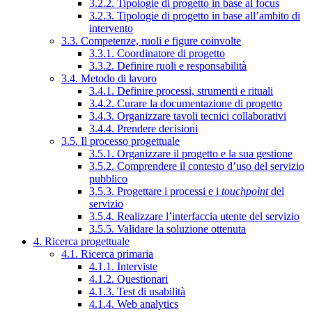
3.2.2. Tipologie di progetto in base al focus
3.2.3. Tipologie di progetto in base all’ambito di
intervento
3.3. Competenze, ruoli e figure coinvolte
3.3.1. Coordinatore di progetto
3.3.2. Definire ruoli e responsabilità
3.4. Metodo di lavoro
3.4.1. Definire processi, strumenti e rituali
3.4.2. Curare la documentazione di progetto
3.4.3. Organizzare tavoli tecnici collaborativi
3.4.4. Prendere decisioni
3.5. Il processo progettuale
3.5.1. Organizzare il progetto e la sua gestione
3.5.2. Comprendere il contesto d’uso del servizio
pubblico
3.5.3. Progettare i processi e i
touchpoint
del
servizio
3.5.4. Realizzare l’interfaccia utente del servizio
3.5.5. Validare la soluzione ottenuta
4. Ricerca progettuale
4.1. Ricerca primaria
4.1.1. Interviste
4.1.2. Questionari
4.1.3. Test di usabilità
4.1.4. Web analytics