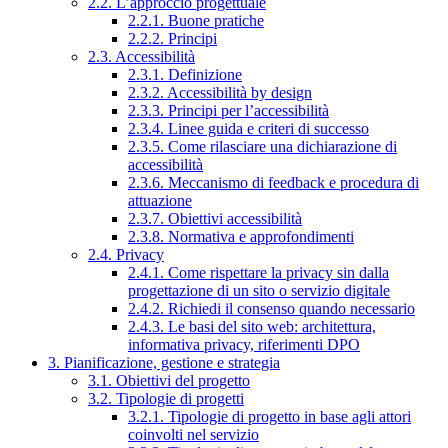
2.2. L’approccio progettuale
2.2.1. Buone pratiche
2.2.2. Principi
2.3. Accessibilità
2.3.1. Definizione
2.3.2. Accessibilità by design
2.3.3. Principi per l’accessibilità
2.3.4. Linee guida e criteri di successo
2.3.5. Come rilasciare una dichiarazione di
accessibilità
2.3.6. Meccanismo di feedback e procedura di
attuazione
2.3.7. Obiettivi accessibilità
2.3.8. Normativa e approfondimenti
2.4. Privacy
2.4.1. Come rispettare la privacy sin dalla
progettazione di un sito o servizio digitale
2.4.2. Richiedi il consenso quando necessario
2.4.3. Le basi del sito web: architettura,
informativa privacy, riferimenti DPO
3. Pianificazione, gestione e strategia
3.1. Obiettivi del progetto
3.2. Tipologie di progetti
3.2.1. Tipologie di progetto in base agli attori
coinvolti nel servizio