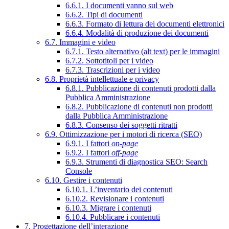
6.6.1. I documenti vanno sul web
6.6.2. Tipi di documenti
6.6.3. Formato di lettura dei documenti elettronici
6.6.4. Modalità di produzione dei documenti
6.7. Immagini e video
6.7.1. Testo alternativo (alt text) per le immagini
6.7.2. Sottotitoli per i video
6.7.3. Trascrizioni per i video
6.8. Proprietà intellettuale e privacy
6.8.1. Pubblicazione di contenuti prodotti dalla
Pubblica Amministrazione
6.8.2. Pubblicazione di contenuti non prodotti
dalla Pubblica Amministrazione
6.8.3. Consenso dei soggetti ritratti
6.9. Ottimizzazione per i motori di ricerca (SEO)
6.9.1. I fattori
on-page
6.9.2. I fattori
off-page
6.9.3. Strumenti di diagnostica SEO: Search
Console
6.10. Gestire i contenuti
6.10.1. L’inventario dei contenuti
6.10.2. Revisionare i contenuti
6.10.3. Migrare i contenuti
6.10.4. Pubblicare i contenuti
7. Progettazione dell’interazione