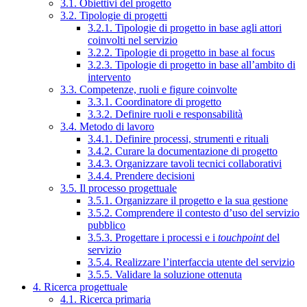
3.1. Obiettivi del progetto
3.2. Tipologie di progetti
3.2.1. Tipologie di progetto in base agli attori
coinvolti nel servizio
3.2.2. Tipologie di progetto in base al focus
3.2.3. Tipologie di progetto in base all’ambito di
intervento
3.3. Competenze, ruoli e figure coinvolte
3.3.1. Coordinatore di progetto
3.3.2. Definire ruoli e responsabilità
3.4. Metodo di lavoro
3.4.1. Definire processi, strumenti e rituali
3.4.2. Curare la documentazione di progetto
3.4.3. Organizzare tavoli tecnici collaborativi
3.4.4. Prendere decisioni
3.5. Il processo progettuale
3.5.1. Organizzare il progetto e la sua gestione
3.5.2. Comprendere il contesto d’uso del servizio
pubblico
3.5.3. Progettare i processi e i
touchpoint
del
servizio
3.5.4. Realizzare l’interfaccia utente del servizio
3.5.5. Validare la soluzione ottenuta
4. Ricerca progettuale
4.1. Ricerca primaria