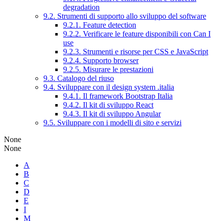
degradation
9.2. Strumenti di supporto allo sviluppo del software
9.2.1. Feature detection
9.2.2. Verificare le feature disponibili con Can I
use
9.2.3. Strumenti e risorse per CSS e JavaScript
9.2.4. Supporto browser
9.2.5. Misurare le prestazioni
9.3. Catalogo del riuso
9.4. Sviluppare con il design system .italia
9.4.1. Il framework Bootstrap Italia
9.4.2. Il kit di sviluppo React
9.4.3. Il kit di sviluppo Angular
9.5. Sviluppare con i modelli di sito e servizi
None
None
A
B
C
D
E
I
M