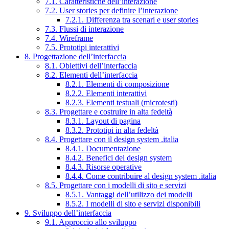
7.1. Caratteristiche dell’interazione
7.2. User stories per definire l’interazione
7.2.1. Differenza tra scenari e user stories
7.3. Flussi di interazione
7.4. Wireframe
7.5. Prototipi interattivi
8. Progettazione dell’interfaccia
8.1. Obiettivi dell’interfaccia
8.2. Elementi dell’interfaccia
8.2.1. Elementi di composizione
8.2.2. Elementi interattivi
8.2.3. Elementi testuali (microtesti)
8.3. Progettare e costruire in alta fedeltà
8.3.1. Layout di pagina
8.3.2. Prototipi in alta fedeltà
8.4. Progettare con il design system .italia
8.4.1. Documentazione
8.4.2. Benefici del design system
8.4.3. Risorse operative
8.4.4. Come contribuire al design system .italia
8.5. Progettare con i modelli di sito e servizi
8.5.1. Vantaggi dell’utilizzo dei modelli
8.5.2. I modelli di sito e servizi disponibili
9. Sviluppo dell’interfaccia
9.1. Approccio allo sviluppo