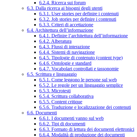
6.2.4. Ricerca sui forum
6.3. Dalla ricerca ai bisogni degli utenti
6.3.1. User stories per definire i contenuti
6.3.2. Job stories per definire i contenuti
6.3.3. Criteri di accettazione
6.4. Architettura dell’informazione
6.4.1. Definire l’architettura dell’informazione
6.4.2. Alberatura
6.4.3. Flussi di interazione
6.4.4. Sistemi di navigazione
6.4.5. Tipologie di contenuto (content type)
6.4.6. Ontologie e standard
6.4.7. Vocabolari controllati e tassonomie
6.5. Scrittura e linguaggio
6.5.1. Come leggono le persone sul web
6.5.2. Le regole per un linguaggio semplice
6.5.3. Microtesti
6.5.4. Scrittura collaborativa
6.5.5. Content critique
6.5.6. Traduzione e localizzazione dei contenuti
6.6. Documenti
6.6.1. I documenti vanno sul web
6.6.2. Tipi di documenti
6.6.3. Formato di lettura dei documenti elettronici
6.6.4. Modalità di produzione dei documenti