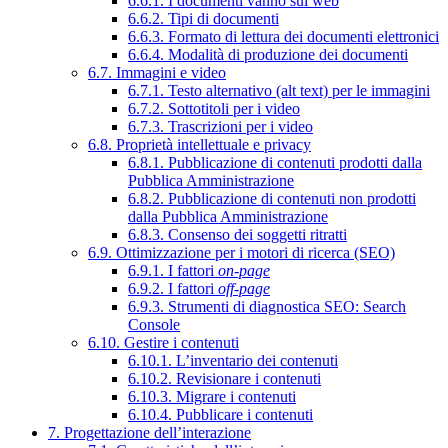
6.6.1. I documenti vanno sul web
6.6.2. Tipi di documenti
6.6.3. Formato di lettura dei documenti elettronici
6.6.4. Modalità di produzione dei documenti
6.7. Immagini e video
6.7.1. Testo alternativo (alt text) per le immagini
6.7.2. Sottotitoli per i video
6.7.3. Trascrizioni per i video
6.8. Proprietà intellettuale e privacy
6.8.1. Pubblicazione di contenuti prodotti dalla
Pubblica Amministrazione
6.8.2. Pubblicazione di contenuti non prodotti
dalla Pubblica Amministrazione
6.8.3. Consenso dei soggetti ritratti
6.9. Ottimizzazione per i motori di ricerca (SEO)
6.9.1. I fattori
on-page
6.9.2. I fattori
off-page
6.9.3. Strumenti di diagnostica SEO: Search
Console
6.10. Gestire i contenuti
6.10.1. L’inventario dei contenuti
6.10.2. Revisionare i contenuti
6.10.3. Migrare i contenuti
6.10.4. Pubblicare i contenuti
7. Progettazione dell’interazione