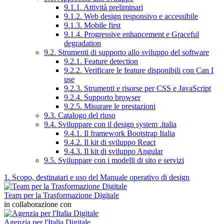
9.1.1. Attività preliminari
9.1.2. Web design responsivo e accessibile
9.1.3. Mobile first
9.1.4. Progressive enhancement e Graceful
degradation
9.2. Strumenti di supporto allo sviluppo del software
9.2.1. Feature detection
9.2.2. Verificare le feature disponibili con Can I
use
9.2.3. Strumenti e risorse per CSS e JavaScript
9.2.4. Supporto browser
9.2.5. Misurare le prestazioni
9.3. Catalogo del riuso
9.4. Sviluppare con il design system .italia
9.4.1. Il framework Bootstrap Italia
9.4.2. Il kit di sviluppo React
9.4.3. Il kit di sviluppo Angular
9.5. Sviluppare con i modelli di sito e servizi
1. Scopo, destinatari e uso del Manuale operativo di design
Team per la Trasformazione Digitale
in collaborazione con
Agenzia per l'Italia Digitale