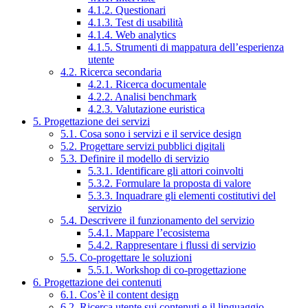
4.1.2. Questionari
4.1.3. Test di usabilità
4.1.4. Web analytics
4.1.5. Strumenti di mappatura dell’esperienza
utente
4.2. Ricerca secondaria
4.2.1. Ricerca documentale
4.2.2. Analisi benchmark
4.2.3. Valutazione euristica
5. Progettazione dei servizi
5.1. Cosa sono i servizi e il service design
5.2. Progettare servizi pubblici digitali
5.3. Definire il modello di servizio
5.3.1. Identificare gli attori coinvolti
5.3.2. Formulare la proposta di valore
5.3.3. Inquadrare gli elementi costitutivi del
servizio
5.4. Descrivere il funzionamento del servizio
5.4.1. Mappare l’ecosistema
5.4.2. Rappresentare i flussi di servizio
5.5. Co-progettare le soluzioni
5.5.1. Workshop di co-progettazione
6. Progettazione dei contenuti
6.1. Cos’è il content design
6.2. Ricerca utente sui contenuti e il linguaggio