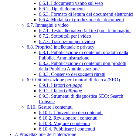
6.6.1. I documenti vanno sul web
6.6.2. Tipi di documenti
6.6.3. Formato di lettura dei documenti elettronici
6.6.4. Modalità di produzione dei documenti
6.7. Immagini e video
6.7.1. Testo alternativo (alt text) per le immagini
6.7.2. Sottotitoli per i video
6.7.3. Trascrizioni per i video
6.8. Proprietà intellettuale e privacy
6.8.1. Pubblicazione di contenuti prodotti dalla
Pubblica Amministrazione
6.8.2. Pubblicazione di contenuti non prodotti
dalla Pubblica Amministrazione
6.8.3. Consenso dei soggetti ritratti
6.9. Ottimizzazione per i motori di ricerca (SEO)
6.9.1. I fattori
on-page
6.9.2. I fattori
off-page
6.9.3. Strumenti di diagnostica SEO: Search
Console
6.10. Gestire i contenuti
6.10.1. L’inventario dei contenuti
6.10.2. Revisionare i contenuti
6.10.3. Migrare i contenuti
6.10.4. Pubblicare i contenuti
7. Progettazione dell’interazione