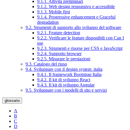
9.1.1. Attività preliminari
9.1.2. Web design responsivo e accessibile
9.1.3. Mobile first
9.1.4. Progressive enhancement e Graceful
degradation
9.2. Strumenti di supporto allo sviluppo del software
9.2.1. Feature detection
9.2.2. Verificare le feature disponibili con Can I
use
9.2.3. Strumenti e risorse per CSS e JavaScript
9.2.4. Supporto browser
9.2.5. Misurare le prestazioni
9.3. Catalogo del riuso
9.4. Sviluppare con il design system .italia
9.4.1. Il framework Bootstrap Italia
9.4.2. Il kit di sviluppo React
9.4.3. Il kit di sviluppo Angular
9.5. Sviluppare con i modelli di sito e servizi
glossario
A
B
C
D