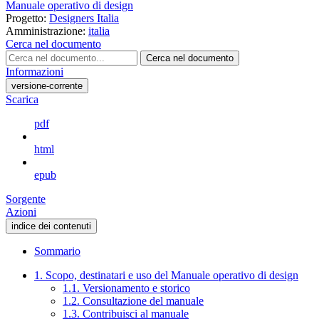
Manuale operativo di design
Progetto:
Designers Italia
Amministrazione:
italia
Cerca nel documento
Cerca nel documento
Informazioni
versione-corrente
Scarica
pdf
html
epub
Sorgente
Azioni
indice dei contenuti
Sommario
1. Scopo, destinatari e uso del Manuale operativo di design
1.1. Versionamento e storico
1.2. Consultazione del manuale
1.3. Contribuisci al manuale