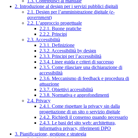
1.3. Contribuisci al manuale
2. Introduzione al design per i servizi pubblici digitali
2.1. Design per l’amministrazione digitale (
e-
government
)
2.2. L’approccio progettuale
2.2.1. Buone pratiche
2.2.2. Principi
2.3. Accessibilità
2.3.1. Definizione
2.3.2. Accessibilità by design
2.3.3. Principi per l’accessibilità
2.3.4. Linee guida e criteri di successo
2.3.5. Come rilasciare una dichiarazione di
accessibilità
2.3.6. Meccanismo di feedback e procedura di
attuazione
2.3.7. Obiettivi accessibilità
2.3.8. Normativa e approfondimenti
2.4. Privacy
2.4.1. Come rispettare la privacy sin dalla
progettazione di un sito o servizio digitale
2.4.2. Richiedi il consenso quando necessario
2.4.3. Le basi del sito web: architettura,
informativa privacy, riferimenti DPO
3. Pianificazione, gestione e strategia