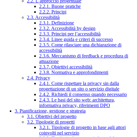
2.2. L’approccio progettuale
2.2.1. Buone pratiche
2.2.2. Principi
2.3. Accessibilità
2.3.1. Definizione
2.3.2. Accessibilità by design
2.3.3. Principi per l’accessibilità
2.3.4. Linee guida e criteri di successo
2.3.5. Come rilasciare una dichiarazione di
accessibilità
2.3.6. Meccanismo di feedback e procedura di
attuazione
2.3.7. Obiettivi accessibilità
2.3.8. Normativa e approfondimenti
2.4. Privacy
2.4.1. Come rispettare la privacy sin dalla
progettazione di un sito o servizio digitale
2.4.2. Richiedi il consenso quando necessario
2.4.3. Le basi del sito web: architettura,
informativa privacy, riferimenti DPO
3. Pianificazione, gestione e strategia
3.1. Obiettivi del progetto
3.2. Tipologie di progetti
3.2.1. Tipologie di progetto in base agli attori
coinvolti nel servizio