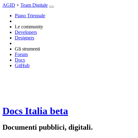
AGID
+
Team Digitale
Piano Triennale
Le community
Developers
Designers
Gli strumenti
Forum
Docs
GitHub
Docs Italia
beta
Documenti pubblici, digitali.