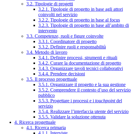
3.2. Tipologie di progetti
3.2.1. Tipologie di progetto in base agli attori
coinvolti nel servizio
3.2.2. Tipologie di progetto in base al focus
3.2.3. Tipologie di progetto in base all’ambito di
intervento
3.3. Competenze, ruoli e figure coinvolte
3.3.1. Coordinatore di progetto
3.3.2. Definire ruoli e responsabilità
3.4. Metodo di lavoro
3.4.1. Definire processi, strumenti e rituali
3.4.2. Curare la documentazione di progetto
3.4.3. Organizzare tavoli tecnici collaborativi
3.4.4. Prendere decisioni
3.5. Il processo progettuale
3.5.1. Organizzare il progetto e la sua gestione
3.5.2. Comprendere il contesto d’uso del servizio
pubblico
3.5.3. Progettare i processi e i
touchpoint
del
servizio
3.5.4. Realizzare l’interfaccia utente del servizio
3.5.5. Validare la soluzione ottenuta
4. Ricerca progettuale
4.1. Ricerca primaria
4.1.1. Interviste