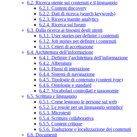
6.2. Ricerca utente sui contenuti e il linguaggio
6.2.1. Content discovery
6.2.2. Dati di ricerca (search keywords)
6.2.3. Ricerca tramite analytics
6.2.4. Ricerca sui forum
6.3. Dalla ricerca ai bisogni degli utenti
6.3.1. User stories per definire i contenuti
6.3.2. Job stories per definire i contenuti
6.3.3. Criteri di accettazione
6.4. Architettura dell’informazione
6.4.1. Definire l’architettura dell’informazione
6.4.2. Alberatura
6.4.3. Flussi di interazione
6.4.4. Sistemi di navigazione
6.4.5. Tipologie di contenuto (content type)
6.4.6. Ontologie e standard
6.4.7. Vocabolari controllati e tassonomie
6.5. Scrittura e linguaggio
6.5.1. Come leggono le persone sul web
6.5.2. Le regole per un linguaggio semplice
6.5.3. Microtesti
6.5.4. Scrittura collaborativa
6.5.5. Content critique
6.5.6. Traduzione e localizzazione dei contenuti
6.6. Documenti