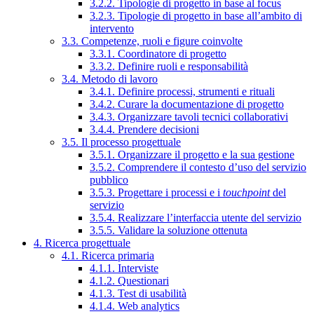
3.2.2. Tipologie di progetto in base al focus
3.2.3. Tipologie di progetto in base all’ambito di
intervento
3.3. Competenze, ruoli e figure coinvolte
3.3.1. Coordinatore di progetto
3.3.2. Definire ruoli e responsabilità
3.4. Metodo di lavoro
3.4.1. Definire processi, strumenti e rituali
3.4.2. Curare la documentazione di progetto
3.4.3. Organizzare tavoli tecnici collaborativi
3.4.4. Prendere decisioni
3.5. Il processo progettuale
3.5.1. Organizzare il progetto e la sua gestione
3.5.2. Comprendere il contesto d’uso del servizio
pubblico
3.5.3. Progettare i processi e i
touchpoint
del
servizio
3.5.4. Realizzare l’interfaccia utente del servizio
3.5.5. Validare la soluzione ottenuta
4. Ricerca progettuale
4.1. Ricerca primaria
4.1.1. Interviste
4.1.2. Questionari
4.1.3. Test di usabilità
4.1.4. Web analytics