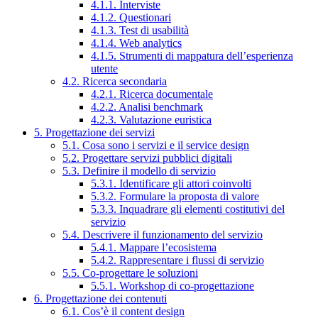
4.1.1. Interviste
4.1.2. Questionari
4.1.3. Test di usabilità
4.1.4. Web analytics
4.1.5. Strumenti di mappatura dell’esperienza
utente
4.2. Ricerca secondaria
4.2.1. Ricerca documentale
4.2.2. Analisi benchmark
4.2.3. Valutazione euristica
5. Progettazione dei servizi
5.1. Cosa sono i servizi e il service design
5.2. Progettare servizi pubblici digitali
5.3. Definire il modello di servizio
5.3.1. Identificare gli attori coinvolti
5.3.2. Formulare la proposta di valore
5.3.3. Inquadrare gli elementi costitutivi del
servizio
5.4. Descrivere il funzionamento del servizio
5.4.1. Mappare l’ecosistema
5.4.2. Rappresentare i flussi di servizio
5.5. Co-progettare le soluzioni
5.5.1. Workshop di co-progettazione
6. Progettazione dei contenuti
6.1. Cos’è il content design