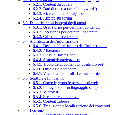
6.2.1. Content discovery
6.2.2. Dati di ricerca (search keywords)
6.2.3. Ricerca tramite analytics
6.2.4. Ricerca sui forum
6.3. Dalla ricerca ai bisogni degli utenti
6.3.1. User stories per definire i contenuti
6.3.2. Job stories per definire i contenuti
6.3.3. Criteri di accettazione
6.4. Architettura dell’informazione
6.4.1. Definire l’architettura dell’informazione
6.4.2. Alberatura
6.4.3. Flussi di interazione
6.4.4. Sistemi di navigazione
6.4.5. Tipologie di contenuto (content type)
6.4.6. Ontologie e standard
6.4.7. Vocabolari controllati e tassonomie
6.5. Scrittura e linguaggio
6.5.1. Come leggono le persone sul web
6.5.2. Le regole per un linguaggio semplice
6.5.3. Microtesti
6.5.4. Scrittura collaborativa
6.5.5. Content critique
6.5.6. Traduzione e localizzazione dei contenuti
6.6. Documenti