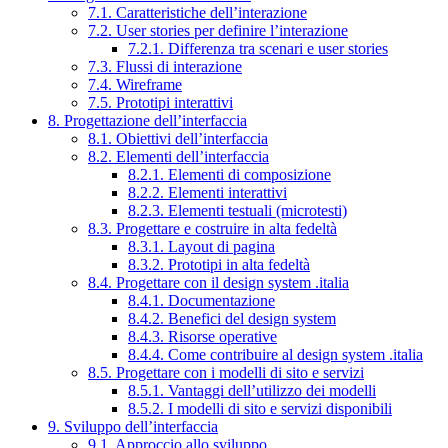
7.1. Caratteristiche dell’interazione
7.2. User stories per definire l’interazione
7.2.1. Differenza tra scenari e user stories
7.3. Flussi di interazione
7.4. Wireframe
7.5. Prototipi interattivi
8. Progettazione dell’interfaccia
8.1. Obiettivi dell’interfaccia
8.2. Elementi dell’interfaccia
8.2.1. Elementi di composizione
8.2.2. Elementi interattivi
8.2.3. Elementi testuali (microtesti)
8.3. Progettare e costruire in alta fedeltà
8.3.1. Layout di pagina
8.3.2. Prototipi in alta fedeltà
8.4. Progettare con il design system .italia
8.4.1. Documentazione
8.4.2. Benefici del design system
8.4.3. Risorse operative
8.4.4. Come contribuire al design system .italia
8.5. Progettare con i modelli di sito e servizi
8.5.1. Vantaggi dell’utilizzo dei modelli
8.5.2. I modelli di sito e servizi disponibili
9. Sviluppo dell’interfaccia
9.1. Approccio allo sviluppo