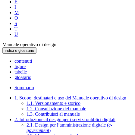
E
I
M
O
S
T
U
Manuale operativo di design
indici e glossario
contenuti
figure
tabelle
glossario
Sommario
1. Scopo, destinatari e uso del Manuale operativo di design
1.1. Versionamento e storico
1.2. Consultazione del manuale
1.3. Contribuisci al manuale
2. Introduzione al design per i servizi pubblici digitali
2.1. Design per l’amministrazione digitale (
e-
government
)