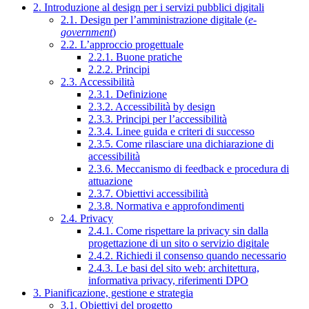
2. Introduzione al design per i servizi pubblici digitali
2.1. Design per l’amministrazione digitale (
e-
government
)
2.2. L’approccio progettuale
2.2.1. Buone pratiche
2.2.2. Principi
2.3. Accessibilità
2.3.1. Definizione
2.3.2. Accessibilità by design
2.3.3. Principi per l’accessibilità
2.3.4. Linee guida e criteri di successo
2.3.5. Come rilasciare una dichiarazione di
accessibilità
2.3.6. Meccanismo di feedback e procedura di
attuazione
2.3.7. Obiettivi accessibilità
2.3.8. Normativa e approfondimenti
2.4. Privacy
2.4.1. Come rispettare la privacy sin dalla
progettazione di un sito o servizio digitale
2.4.2. Richiedi il consenso quando necessario
2.4.3. Le basi del sito web: architettura,
informativa privacy, riferimenti DPO
3. Pianificazione, gestione e strategia
3.1. Obiettivi del progetto