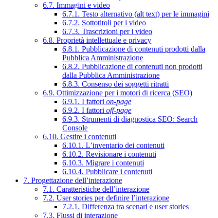
6.7. Immagini e video
6.7.1. Testo alternativo (alt text) per le immagini
6.7.2. Sottotitoli per i video
6.7.3. Trascrizioni per i video
6.8. Proprietà intellettuale e privacy
6.8.1. Pubblicazione di contenuti prodotti dalla
Pubblica Amministrazione
6.8.2. Pubblicazione di contenuti non prodotti
dalla Pubblica Amministrazione
6.8.3. Consenso dei soggetti ritratti
6.9. Ottimizzazione per i motori di ricerca (SEO)
6.9.1. I fattori
on-page
6.9.2. I fattori
off-page
6.9.3. Strumenti di diagnostica SEO: Search
Console
6.10. Gestire i contenuti
6.10.1. L’inventario dei contenuti
6.10.2. Revisionare i contenuti
6.10.3. Migrare i contenuti
6.10.4. Pubblicare i contenuti
7. Progettazione dell’interazione
7.1. Caratteristiche dell’interazione
7.2. User stories per definire l’interazione
7.2.1. Differenza tra scenari e user stories
7.3. Flussi di interazione