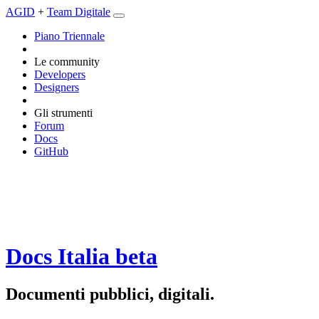
AGID
+
Team Digitale
Piano Triennale
Le community
Developers
Designers
Gli strumenti
Forum
Docs
GitHub
Docs Italia
beta
Documenti pubblici, digitali.