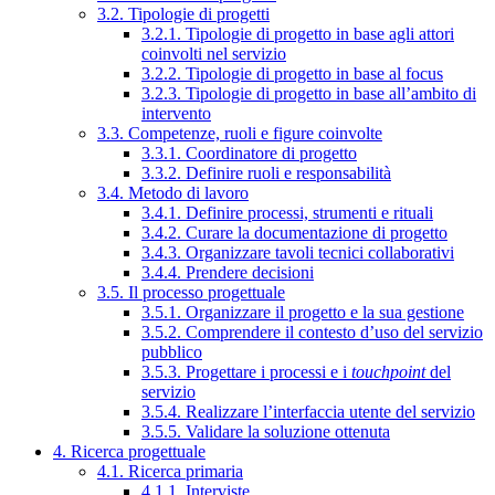
3.2. Tipologie di progetti
3.2.1. Tipologie di progetto in base agli attori
coinvolti nel servizio
3.2.2. Tipologie di progetto in base al focus
3.2.3. Tipologie di progetto in base all’ambito di
intervento
3.3. Competenze, ruoli e figure coinvolte
3.3.1. Coordinatore di progetto
3.3.2. Definire ruoli e responsabilità
3.4. Metodo di lavoro
3.4.1. Definire processi, strumenti e rituali
3.4.2. Curare la documentazione di progetto
3.4.3. Organizzare tavoli tecnici collaborativi
3.4.4. Prendere decisioni
3.5. Il processo progettuale
3.5.1. Organizzare il progetto e la sua gestione
3.5.2. Comprendere il contesto d’uso del servizio
pubblico
3.5.3. Progettare i processi e i
touchpoint
del
servizio
3.5.4. Realizzare l’interfaccia utente del servizio
3.5.5. Validare la soluzione ottenuta
4. Ricerca progettuale
4.1. Ricerca primaria
4.1.1. Interviste