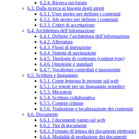
6.2.4. Ricerca sui forum
6.3. Dalla ricerca ai bisogni degli utenti
6.3.1. User stories per definire i contenuti
6.3.2. Job stories per definire i contenuti
6.3.3. Criteri di accettazione
6.4. Architettura dell’informazione
6.4.1. Definire l’architettura dell’informazione
6.4.2. Alberatura
6.4.3. Flussi di interazione
6.4.4. Sistemi di navigazione
6.4.5. Tipologie di contenuto (content type)
6.4.6. Ontologie e standard
6.4.7. Vocabolari controllati e tassonomie
6.5. Scrittura e linguaggio
6.5.1. Come leggono le persone sul web
6.5.2. Le regole per un linguaggio semplice
6.5.3. Microtesti
6.5.4. Scrittura collaborativa
6.5.5. Content critique
6.5.6. Traduzione e localizzazione dei contenuti
6.6. Documenti
6.6.1. I documenti vanno sul web
6.6.2. Tipi di documenti
6.6.3. Formato di lettura dei documenti elettronici
6.6.4. Modalità di produzione dei documenti