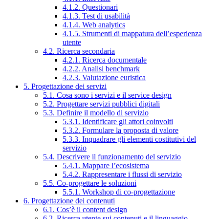
4.1.2. Questionari
4.1.3. Test di usabilità
4.1.4. Web analytics
4.1.5. Strumenti di mappatura dell’esperienza
utente
4.2. Ricerca secondaria
4.2.1. Ricerca documentale
4.2.2. Analisi benchmark
4.2.3. Valutazione euristica
5. Progettazione dei servizi
5.1. Cosa sono i servizi e il service design
5.2. Progettare servizi pubblici digitali
5.3. Definire il modello di servizio
5.3.1. Identificare gli attori coinvolti
5.3.2. Formulare la proposta di valore
5.3.3. Inquadrare gli elementi costitutivi del
servizio
5.4. Descrivere il funzionamento del servizio
5.4.1. Mappare l’ecosistema
5.4.2. Rappresentare i flussi di servizio
5.5. Co-progettare le soluzioni
5.5.1. Workshop di co-progettazione
6. Progettazione dei contenuti
6.1. Cos’è il content design
6.2. Ricerca utente sui contenuti e il linguaggio