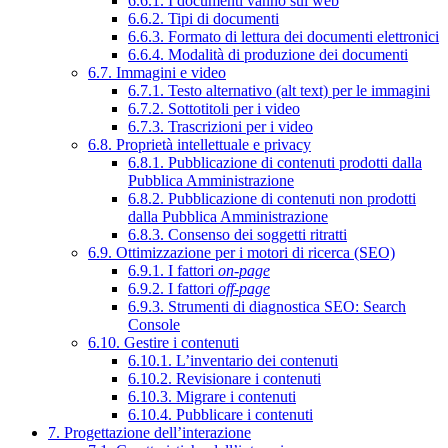
6.6.1. I documenti vanno sul web
6.6.2. Tipi di documenti
6.6.3. Formato di lettura dei documenti elettronici
6.6.4. Modalità di produzione dei documenti
6.7. Immagini e video
6.7.1. Testo alternativo (alt text) per le immagini
6.7.2. Sottotitoli per i video
6.7.3. Trascrizioni per i video
6.8. Proprietà intellettuale e privacy
6.8.1. Pubblicazione di contenuti prodotti dalla
Pubblica Amministrazione
6.8.2. Pubblicazione di contenuti non prodotti
dalla Pubblica Amministrazione
6.8.3. Consenso dei soggetti ritratti
6.9. Ottimizzazione per i motori di ricerca (SEO)
6.9.1. I fattori
on-page
6.9.2. I fattori
off-page
6.9.3. Strumenti di diagnostica SEO: Search
Console
6.10. Gestire i contenuti
6.10.1. L’inventario dei contenuti
6.10.2. Revisionare i contenuti
6.10.3. Migrare i contenuti
6.10.4. Pubblicare i contenuti
7. Progettazione dell’interazione