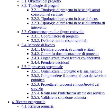
3.1. Obiettivi del progetto
3.2. Tipologie di progetti
3.2.1. Tipologie di progetto in base agli attori
coinvolti nel servizio
3.2.2. Tipologie di progetto in base al focus
3.2.3. Tipologie di progetto in base all’ambito di
intervento
3.3. Competenze, ruoli e figure coinvolte
3.3.1. Coordinatore di progetto
3.3.2. Definire ruoli e responsabilità
3.4. Metodo di lavoro
3.4.1. Definire processi, strumenti e rituali
3.4.2. Curare la documentazione di progetto
3.4.3. Organizzare tavoli tecnici collaborativi
3.4.4. Prendere decisioni
3.5. Il processo progettuale
3.5.1. Organizzare il progetto e la sua gestione
3.5.2. Comprendere il contesto d’uso del servizio
pubblico
3.5.3. Progettare i processi e i
touchpoint
del
servizio
3.5.4. Realizzare l’interfaccia utente del servizio
3.5.5. Validare la soluzione ottenuta
4. Ricerca progettuale
4.1. Ricerca primaria