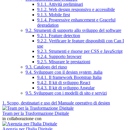
9.1.1. Attività preliminari
9.1.2. Web design responsivo e accessibile
9.1.3. Mobile first
9.1.4. Progressive enhancement e Graceful
degradation
9.2. Strumenti di supporto allo sviluppo del software
9.2.1. Feature detection
9.2.2. Verificare le feature disponibili con Can I
use
9.2.3. Strumenti e risorse per CSS e JavaScript
9.2.4. Supporto browser
9.2.5. Misurare le prestazioni
9.3. Catalogo del riuso
9.4. Sviluppare con il design system .italia
9.4.1. Il framework Bootstrap Italia
9.4.2. Il kit di sviluppo React
9.4.3. Il kit di sviluppo Angular
9.5. Sviluppare con i modelli di sito e servizi
1. Scopo, destinatari e uso del Manuale operativo di design
Team per la Trasformazione Digitale
in collaborazione con
Agenzia per l'Italia Digitale