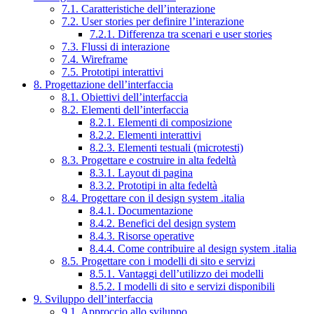
7.1. Caratteristiche dell’interazione
7.2. User stories per definire l’interazione
7.2.1. Differenza tra scenari e user stories
7.3. Flussi di interazione
7.4. Wireframe
7.5. Prototipi interattivi
8. Progettazione dell’interfaccia
8.1. Obiettivi dell’interfaccia
8.2. Elementi dell’interfaccia
8.2.1. Elementi di composizione
8.2.2. Elementi interattivi
8.2.3. Elementi testuali (microtesti)
8.3. Progettare e costruire in alta fedeltà
8.3.1. Layout di pagina
8.3.2. Prototipi in alta fedeltà
8.4. Progettare con il design system .italia
8.4.1. Documentazione
8.4.2. Benefici del design system
8.4.3. Risorse operative
8.4.4. Come contribuire al design system .italia
8.5. Progettare con i modelli di sito e servizi
8.5.1. Vantaggi dell’utilizzo dei modelli
8.5.2. I modelli di sito e servizi disponibili
9. Sviluppo dell’interfaccia
9.1. Approccio allo sviluppo