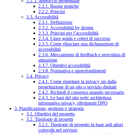
2.2. L’approccio progettuale
2.2.1. Buone pratiche
2.2.2. Principi
2.3. Accessibilità
2.3.1. Definizione
2.3.2. Accessibilità by design
2.3.3. Principi per l’accessibilità
2.3.4. Linee guida e criteri di successo
2.3.5. Come rilasciare una dichiarazione di
accessibilità
2.3.6. Meccanismo di feedback e procedura di
attuazione
2.3.7. Obiettivi accessibilità
2.3.8. Normativa e approfondimenti
2.4. Privacy
2.4.1. Come rispettare la privacy sin dalla
progettazione di un sito o servizio digitale
2.4.2. Richiedi il consenso quando necessario
2.4.3. Le basi del sito web: architettura,
informativa privacy, riferimenti DPO
3. Pianificazione, gestione e strategia
3.1. Obiettivi del progetto
3.2. Tipologie di progetti
3.2.1. Tipologie di progetto in base agli attori
coinvolti nel servizio