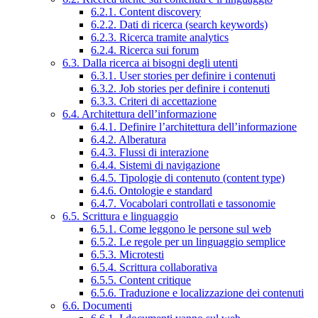
6.2.1. Content discovery
6.2.2. Dati di ricerca (search keywords)
6.2.3. Ricerca tramite analytics
6.2.4. Ricerca sui forum
6.3. Dalla ricerca ai bisogni degli utenti
6.3.1. User stories per definire i contenuti
6.3.2. Job stories per definire i contenuti
6.3.3. Criteri di accettazione
6.4. Architettura dell’informazione
6.4.1. Definire l’architettura dell’informazione
6.4.2. Alberatura
6.4.3. Flussi di interazione
6.4.4. Sistemi di navigazione
6.4.5. Tipologie di contenuto (content type)
6.4.6. Ontologie e standard
6.4.7. Vocabolari controllati e tassonomie
6.5. Scrittura e linguaggio
6.5.1. Come leggono le persone sul web
6.5.2. Le regole per un linguaggio semplice
6.5.3. Microtesti
6.5.4. Scrittura collaborativa
6.5.5. Content critique
6.5.6. Traduzione e localizzazione dei contenuti
6.6. Documenti