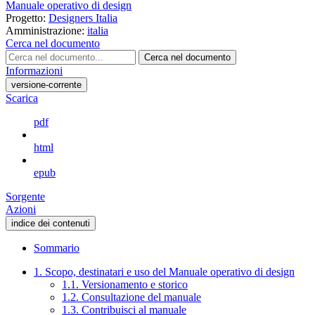
Manuale operativo di design
Progetto:
Designers Italia
Amministrazione:
italia
Cerca nel documento
Cerca nel documento
Informazioni
versione-corrente
Scarica
pdf
html
epub
Sorgente
Azioni
indice dei contenuti
Sommario
1. Scopo, destinatari e uso del Manuale operativo di design
1.1. Versionamento e storico
1.2. Consultazione del manuale
1.3. Contribuisci al manuale