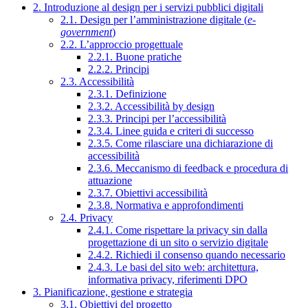
2. Introduzione al design per i servizi pubblici digitali
2.1. Design per l’amministrazione digitale (
e-
government
)
2.2. L’approccio progettuale
2.2.1. Buone pratiche
2.2.2. Principi
2.3. Accessibilità
2.3.1. Definizione
2.3.2. Accessibilità by design
2.3.3. Principi per l’accessibilità
2.3.4. Linee guida e criteri di successo
2.3.5. Come rilasciare una dichiarazione di
accessibilità
2.3.6. Meccanismo di feedback e procedura di
attuazione
2.3.7. Obiettivi accessibilità
2.3.8. Normativa e approfondimenti
2.4. Privacy
2.4.1. Come rispettare la privacy sin dalla
progettazione di un sito o servizio digitale
2.4.2. Richiedi il consenso quando necessario
2.4.3. Le basi del sito web: architettura,
informativa privacy, riferimenti DPO
3. Pianificazione, gestione e strategia
3.1. Obiettivi del progetto