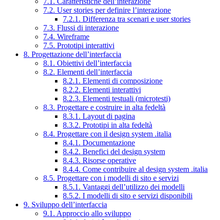
7.1. Caratteristiche dell’interazione
7.2. User stories per definire l’interazione
7.2.1. Differenza tra scenari e user stories
7.3. Flussi di interazione
7.4. Wireframe
7.5. Prototipi interattivi
8. Progettazione dell’interfaccia
8.1. Obiettivi dell’interfaccia
8.2. Elementi dell’interfaccia
8.2.1. Elementi di composizione
8.2.2. Elementi interattivi
8.2.3. Elementi testuali (microtesti)
8.3. Progettare e costruire in alta fedeltà
8.3.1. Layout di pagina
8.3.2. Prototipi in alta fedeltà
8.4. Progettare con il design system .italia
8.4.1. Documentazione
8.4.2. Benefici del design system
8.4.3. Risorse operative
8.4.4. Come contribuire al design system .italia
8.5. Progettare con i modelli di sito e servizi
8.5.1. Vantaggi dell’utilizzo dei modelli
8.5.2. I modelli di sito e servizi disponibili
9. Sviluppo dell’interfaccia
9.1. Approccio allo sviluppo