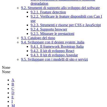
degradation
9.2. Strumenti di supporto allo sviluppo del software
9.2.1. Feature detection
9.2.2. Verificare le feature disponibili con Can I
use
9.2.3. Strumenti e risorse per CSS e JavaScript
9.2.4. Supporto browser
9.2.5. Misurare le prestazioni
9.3. Catalogo del riuso
9.4. Sviluppare con il design system .italia
9.4.1. Il framework Bootstrap Italia
9.4.2. Il kit di sviluppo React
9.4.3. Il kit di sviluppo Angular
9.5. Sviluppare con i modelli di sito e servizi
None
None
A
B
C
D
E
I
M