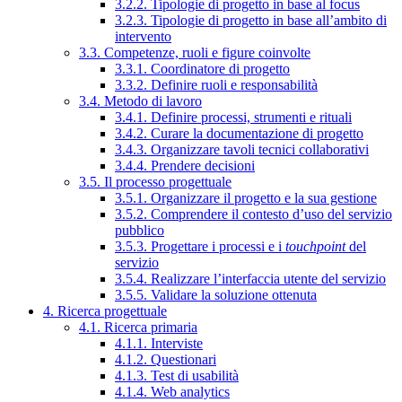
3.2.2. Tipologie di progetto in base al focus
3.2.3. Tipologie di progetto in base all’ambito di
intervento
3.3. Competenze, ruoli e figure coinvolte
3.3.1. Coordinatore di progetto
3.3.2. Definire ruoli e responsabilità
3.4. Metodo di lavoro
3.4.1. Definire processi, strumenti e rituali
3.4.2. Curare la documentazione di progetto
3.4.3. Organizzare tavoli tecnici collaborativi
3.4.4. Prendere decisioni
3.5. Il processo progettuale
3.5.1. Organizzare il progetto e la sua gestione
3.5.2. Comprendere il contesto d’uso del servizio
pubblico
3.5.3. Progettare i processi e i
touchpoint
del
servizio
3.5.4. Realizzare l’interfaccia utente del servizio
3.5.5. Validare la soluzione ottenuta
4. Ricerca progettuale
4.1. Ricerca primaria
4.1.1. Interviste
4.1.2. Questionari
4.1.3. Test di usabilità
4.1.4. Web analytics