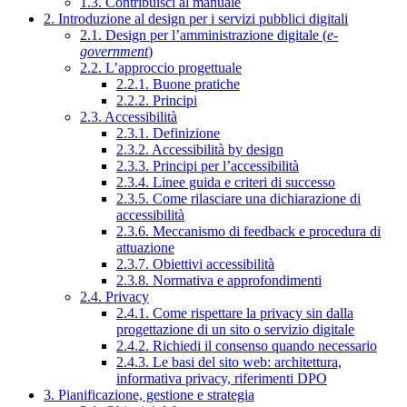
1.3. Contribuisci al manuale
2. Introduzione al design per i servizi pubblici digitali
2.1. Design per l’amministrazione digitale (
e-
government
)
2.2. L’approccio progettuale
2.2.1. Buone pratiche
2.2.2. Principi
2.3. Accessibilità
2.3.1. Definizione
2.3.2. Accessibilità by design
2.3.3. Principi per l’accessibilità
2.3.4. Linee guida e criteri di successo
2.3.5. Come rilasciare una dichiarazione di
accessibilità
2.3.6. Meccanismo di feedback e procedura di
attuazione
2.3.7. Obiettivi accessibilità
2.3.8. Normativa e approfondimenti
2.4. Privacy
2.4.1. Come rispettare la privacy sin dalla
progettazione di un sito o servizio digitale
2.4.2. Richiedi il consenso quando necessario
2.4.3. Le basi del sito web: architettura,
informativa privacy, riferimenti DPO
3. Pianificazione, gestione e strategia