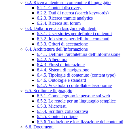
6.2. Ricerca utente sui contenuti e il linguaggio
6.2.1. Content discovery
6.2.2. Dati di ricerca (search keywords)
6.2.3. Ricerca tramite analytics
6.2.4. Ricerca sui forum
6.3. Dalla ricerca ai bisogni degli utenti
6.3.1. User stories per definire i contenuti
6.3.2. Job stories per definire i contenuti
6.3.3. Criteri di accettazione
6.4. Architettura dell’informazione
6.4.1. Definire l’architettura dell’informazione
6.4.2. Alberatura
6.4.3. Flussi di interazione
6.4.4. Sistemi di navigazione
6.4.5. Tipologie di contenuto (content type)
6.4.6. Ontologie e standard
6.4.7. Vocabolari controllati e tassonomie
6.5. Scrittura e linguaggio
6.5.1. Come leggono le persone sul web
6.5.2. Le regole per un linguaggio semplice
6.5.3. Microtesti
6.5.4. Scrittura collaborativa
6.5.5. Content critique
6.5.6. Traduzione e localizzazione dei contenuti
6.6. Documenti