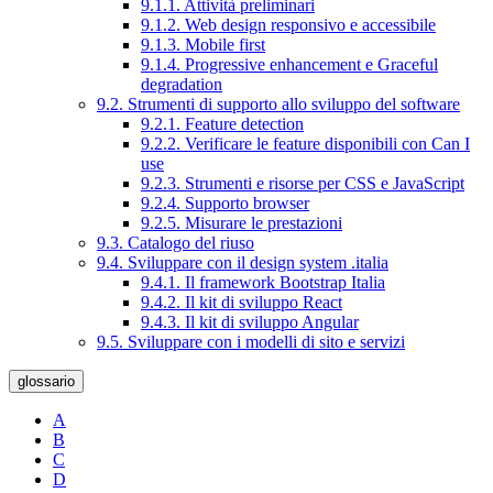
9.1.1. Attività preliminari
9.1.2. Web design responsivo e accessibile
9.1.3. Mobile first
9.1.4. Progressive enhancement e Graceful
degradation
9.2. Strumenti di supporto allo sviluppo del software
9.2.1. Feature detection
9.2.2. Verificare le feature disponibili con Can I
use
9.2.3. Strumenti e risorse per CSS e JavaScript
9.2.4. Supporto browser
9.2.5. Misurare le prestazioni
9.3. Catalogo del riuso
9.4. Sviluppare con il design system .italia
9.4.1. Il framework Bootstrap Italia
9.4.2. Il kit di sviluppo React
9.4.3. Il kit di sviluppo Angular
9.5. Sviluppare con i modelli di sito e servizi
glossario
A
B
C
D