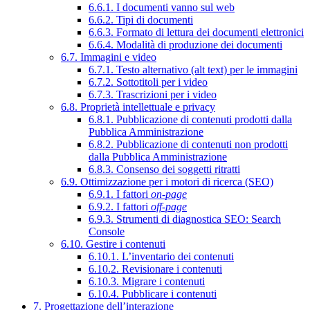
6.6.1. I documenti vanno sul web
6.6.2. Tipi di documenti
6.6.3. Formato di lettura dei documenti elettronici
6.6.4. Modalità di produzione dei documenti
6.7. Immagini e video
6.7.1. Testo alternativo (alt text) per le immagini
6.7.2. Sottotitoli per i video
6.7.3. Trascrizioni per i video
6.8. Proprietà intellettuale e privacy
6.8.1. Pubblicazione di contenuti prodotti dalla
Pubblica Amministrazione
6.8.2. Pubblicazione di contenuti non prodotti
dalla Pubblica Amministrazione
6.8.3. Consenso dei soggetti ritratti
6.9. Ottimizzazione per i motori di ricerca (SEO)
6.9.1. I fattori
on-page
6.9.2. I fattori
off-page
6.9.3. Strumenti di diagnostica SEO: Search
Console
6.10. Gestire i contenuti
6.10.1. L’inventario dei contenuti
6.10.2. Revisionare i contenuti
6.10.3. Migrare i contenuti
6.10.4. Pubblicare i contenuti
7. Progettazione dell’interazione