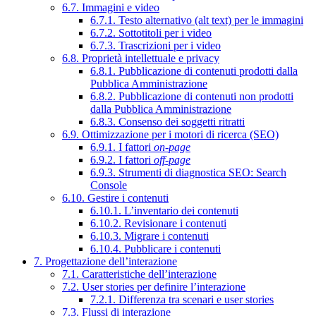
6.7. Immagini e video
6.7.1. Testo alternativo (alt text) per le immagini
6.7.2. Sottotitoli per i video
6.7.3. Trascrizioni per i video
6.8. Proprietà intellettuale e privacy
6.8.1. Pubblicazione di contenuti prodotti dalla
Pubblica Amministrazione
6.8.2. Pubblicazione di contenuti non prodotti
dalla Pubblica Amministrazione
6.8.3. Consenso dei soggetti ritratti
6.9. Ottimizzazione per i motori di ricerca (SEO)
6.9.1. I fattori
on-page
6.9.2. I fattori
off-page
6.9.3. Strumenti di diagnostica SEO: Search
Console
6.10. Gestire i contenuti
6.10.1. L’inventario dei contenuti
6.10.2. Revisionare i contenuti
6.10.3. Migrare i contenuti
6.10.4. Pubblicare i contenuti
7. Progettazione dell’interazione
7.1. Caratteristiche dell’interazione
7.2. User stories per definire l’interazione
7.2.1. Differenza tra scenari e user stories
7.3. Flussi di interazione