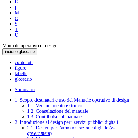
E
I
M
O
S
T
U
Manuale operativo di design
indici e glossario
contenuti
figure
tabelle
glossario
Sommario
1. Scopo, destinatari e uso del Manuale operativo di design
1.1. Versionamento e storico
1.2. Consultazione del manuale
1.3. Contribuisci al manuale
2. Introduzione al design per i servizi pubblici digitali
2.1. Design per l’amministrazione digitale (
e-
government
)