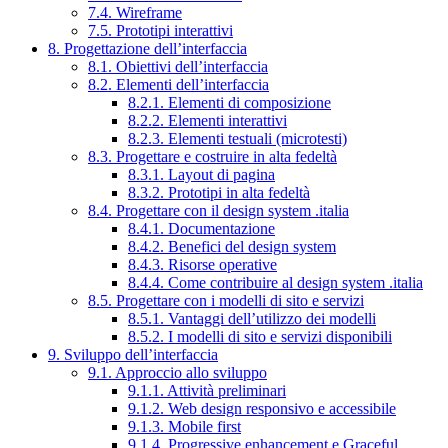
7.4. Wireframe
7.5. Prototipi interattivi
8. Progettazione dell’interfaccia
8.1. Obiettivi dell’interfaccia
8.2. Elementi dell’interfaccia
8.2.1. Elementi di composizione
8.2.2. Elementi interattivi
8.2.3. Elementi testuali (microtesti)
8.3. Progettare e costruire in alta fedeltà
8.3.1. Layout di pagina
8.3.2. Prototipi in alta fedeltà
8.4. Progettare con il design system .italia
8.4.1. Documentazione
8.4.2. Benefici del design system
8.4.3. Risorse operative
8.4.4. Come contribuire al design system .italia
8.5. Progettare con i modelli di sito e servizi
8.5.1. Vantaggi dell’utilizzo dei modelli
8.5.2. I modelli di sito e servizi disponibili
9. Sviluppo dell’interfaccia
9.1. Approccio allo sviluppo
9.1.1. Attività preliminari
9.1.2. Web design responsivo e accessibile
9.1.3. Mobile first
9.1.4. Progressive enhancement e Graceful