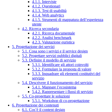
4.1.1. Interviste
4.1.2. Questionari
4.1.3. Test di usabilità
4.1.4. Web analytics
4.1.5. Strumenti di mappatura dell’esperienza
utente
4.2. Ricerca secondaria
4.2.1. Ricerca documentale
4.2.2. Analisi benchmark
4.2.3. Valutazione euristica
5. Progettazione dei servizi
5.1. Cosa sono i servizi e il service design
5.2. Progettare servizi pubblici digitali
5.3. Definire il modello di servizio
5.3.1. Identificare gli attori coinvolti
5.3.2. Formulare la proposta di valore
5.3.3. Inquadrare gli elementi costitutivi del
servizio
5.4. Descrivere il funzionamento del servizio
5.4.1. Mappare l’ecosistema
5.4.2. Rappresentare i flussi di servizio
5.5. Co-progettare le soluzioni
5.5.1. Workshop di co-progettazione
6. Progettazione dei contenuti
6.1. Cos’è il content design