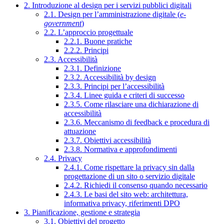
2. Introduzione al design per i servizi pubblici digitali
2.1. Design per l’amministrazione digitale (
e-
government
)
2.2. L’approccio progettuale
2.2.1. Buone pratiche
2.2.2. Principi
2.3. Accessibilità
2.3.1. Definizione
2.3.2. Accessibilità by design
2.3.3. Principi per l’accessibilità
2.3.4. Linee guida e criteri di successo
2.3.5. Come rilasciare una dichiarazione di
accessibilità
2.3.6. Meccanismo di feedback e procedura di
attuazione
2.3.7. Obiettivi accessibilità
2.3.8. Normativa e approfondimenti
2.4. Privacy
2.4.1. Come rispettare la privacy sin dalla
progettazione di un sito o servizio digitale
2.4.2. Richiedi il consenso quando necessario
2.4.3. Le basi del sito web: architettura,
informativa privacy, riferimenti DPO
3. Pianificazione, gestione e strategia
3.1. Obiettivi del progetto