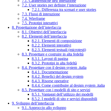
7.1. Caratteristiche dell’interazione
7.2. User stories per definire l’interazione
7.2.1. Differenza tra scenari e user stories
7.3. Flussi di interazione
7.4. Wireframe
7.5. Prototipi interattivi
8. Progettazione dell’interfaccia
8.1. Obiettivi dell’interfaccia
8.2. Elementi dell’interfaccia
8.2.1. Elementi di composizione
8.2.2. Elementi interattivi
8.2.3. Elementi testuali (microtesti)
8.3. Progettare e costruire in alta fedeltà
8.3.1. Layout di pagina
8.3.2. Prototipi in alta fedeltà
8.4. Progettare con il design system .italia
8.4.1. Documentazione
8.4.2. Benefici del design system
8.4.3. Risorse operative
8.4.4. Come contribuire al design system .italia
8.5. Progettare con i modelli di sito e servizi
8.5.1. Vantaggi dell’utilizzo dei modelli
8.5.2. I modelli di sito e servizi disponibili
9. Sviluppo dell’interfaccia
9.1. Approccio allo sviluppo