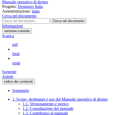
Manuale operativo di design
Progetto:
Designers Italia
Amministrazione:
italia
Cerca nel documento
Cerca nel documento
Informazioni
versione-corrente
Scarica
pdf
html
epub
Sorgente
Azioni
indice dei contenuti
Sommario
1. Scopo, destinatari e uso del Manuale operativo di design
1.1. Versionamento e storico
1.2. Consultazione del manuale
1.3. Contribuisci al manuale