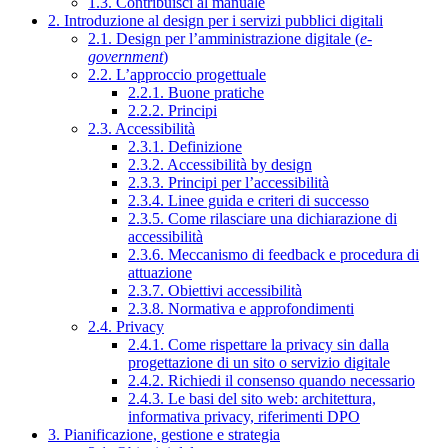
1.3. Contribuisci al manuale
2. Introduzione al design per i servizi pubblici digitali
2.1. Design per l’amministrazione digitale (
e-
government
)
2.2. L’approccio progettuale
2.2.1. Buone pratiche
2.2.2. Principi
2.3. Accessibilità
2.3.1. Definizione
2.3.2. Accessibilità by design
2.3.3. Principi per l’accessibilità
2.3.4. Linee guida e criteri di successo
2.3.5. Come rilasciare una dichiarazione di
accessibilità
2.3.6. Meccanismo di feedback e procedura di
attuazione
2.3.7. Obiettivi accessibilità
2.3.8. Normativa e approfondimenti
2.4. Privacy
2.4.1. Come rispettare la privacy sin dalla
progettazione di un sito o servizio digitale
2.4.2. Richiedi il consenso quando necessario
2.4.3. Le basi del sito web: architettura,
informativa privacy, riferimenti DPO
3. Pianificazione, gestione e strategia