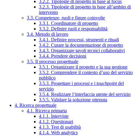
3.2.2. Tipologie di progetto in base al focus
3.2.3. Tipologie di progetto in base all’ambito di
intervento
3.3. Competenze, ruoli e figure coinvolte
3.3.1. Coordinatore di progetto
3.3.2. Definire ruoli e responsabilità
3.4. Metodo di lavoro
3.4.1. Definire processi, strumenti e rituali
3.4.2. Curare la documentazione di progetto
3.4.3. Organizzare tavoli tecnici collaborativi
3.4.4. Prendere decisioni
3.5. Il processo progettuale
3.5.1. Organizzare il progetto e la sua gestione
3.5.2. Comprendere il contesto d’uso del servizio
pubblico
3.5.3. Progettare i processi e i
touchpoint
del
servizio
3.5.4. Realizzare l’interfaccia utente del servizio
3.5.5. Validare la soluzione ottenuta
4. Ricerca progettuale
4.1. Ricerca primaria
4.1.1. Interviste
4.1.2. Questionari
4.1.3. Test di usabilità
4.1.4. Web analytics