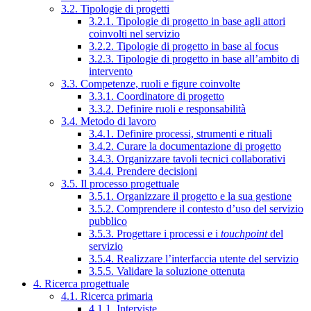
3.2. Tipologie di progetti
3.2.1. Tipologie di progetto in base agli attori
coinvolti nel servizio
3.2.2. Tipologie di progetto in base al focus
3.2.3. Tipologie di progetto in base all’ambito di
intervento
3.3. Competenze, ruoli e figure coinvolte
3.3.1. Coordinatore di progetto
3.3.2. Definire ruoli e responsabilità
3.4. Metodo di lavoro
3.4.1. Definire processi, strumenti e rituali
3.4.2. Curare la documentazione di progetto
3.4.3. Organizzare tavoli tecnici collaborativi
3.4.4. Prendere decisioni
3.5. Il processo progettuale
3.5.1. Organizzare il progetto e la sua gestione
3.5.2. Comprendere il contesto d’uso del servizio
pubblico
3.5.3. Progettare i processi e i
touchpoint
del
servizio
3.5.4. Realizzare l’interfaccia utente del servizio
3.5.5. Validare la soluzione ottenuta
4. Ricerca progettuale
4.1. Ricerca primaria
4.1.1. Interviste