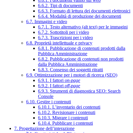
6.6.1. I documenti vanno sul web
6.6.2. Tipi di documenti
6.6.3. Formato di lettura dei documenti elettronici
6.6.4. Modalità di produzione dei documenti
6.7. Immagini e video
6.7.1. Testo alternativo (alt text) per le immagini
6.7.2. Sottotitoli per i video
6.7.3. Trascrizioni per i video
6.8. Proprietà intellettuale e privacy
6.8.1. Pubblicazione di contenuti prodotti dalla
Pubblica Amministrazione
6.8.2. Pubblicazione di contenuti non prodotti
dalla Pubblica Amministrazione
6.8.3. Consenso dei soggetti ritratti
6.9. Ottimizzazione per i motori di ricerca (SEO)
6.9.1. I fattori
on-page
6.9.2. I fattori
off-page
6.9.3. Strumenti di diagnostica SEO: Search
Console
6.10. Gestire i contenuti
6.10.1. L’inventario dei contenuti
6.10.2. Revisionare i contenuti
6.10.3. Migrare i contenuti
6.10.4. Pubblicare i contenuti
7. Progettazione dell’interazione