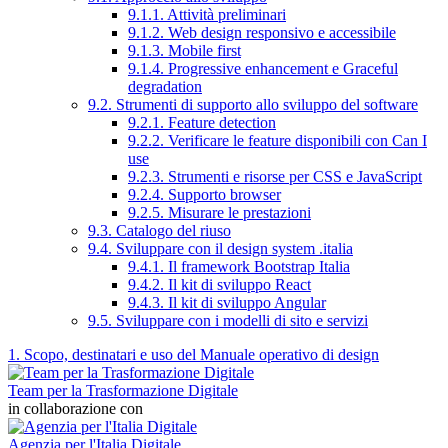
9.1.1. Attività preliminari
9.1.2. Web design responsivo e accessibile
9.1.3. Mobile first
9.1.4. Progressive enhancement e Graceful
degradation
9.2. Strumenti di supporto allo sviluppo del software
9.2.1. Feature detection
9.2.2. Verificare le feature disponibili con Can I
use
9.2.3. Strumenti e risorse per CSS e JavaScript
9.2.4. Supporto browser
9.2.5. Misurare le prestazioni
9.3. Catalogo del riuso
9.4. Sviluppare con il design system .italia
9.4.1. Il framework Bootstrap Italia
9.4.2. Il kit di sviluppo React
9.4.3. Il kit di sviluppo Angular
9.5. Sviluppare con i modelli di sito e servizi
1. Scopo, destinatari e uso del Manuale operativo di design
Team per la Trasformazione Digitale
in collaborazione con
Agenzia per l'Italia Digitale