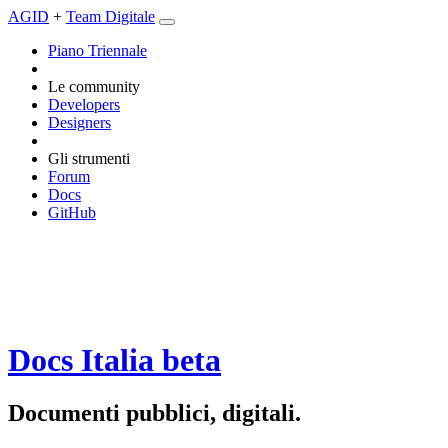
AGID
+
Team Digitale
Piano Triennale
Le community
Developers
Designers
Gli strumenti
Forum
Docs
GitHub
Docs Italia
beta
Documenti pubblici, digitali.