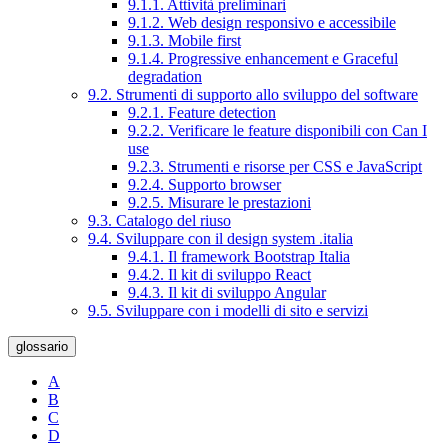
9.1.1. Attività preliminari
9.1.2. Web design responsivo e accessibile
9.1.3. Mobile first
9.1.4. Progressive enhancement e Graceful
degradation
9.2. Strumenti di supporto allo sviluppo del software
9.2.1. Feature detection
9.2.2. Verificare le feature disponibili con Can I
use
9.2.3. Strumenti e risorse per CSS e JavaScript
9.2.4. Supporto browser
9.2.5. Misurare le prestazioni
9.3. Catalogo del riuso
9.4. Sviluppare con il design system .italia
9.4.1. Il framework Bootstrap Italia
9.4.2. Il kit di sviluppo React
9.4.3. Il kit di sviluppo Angular
9.5. Sviluppare con i modelli di sito e servizi
glossario
A
B
C
D