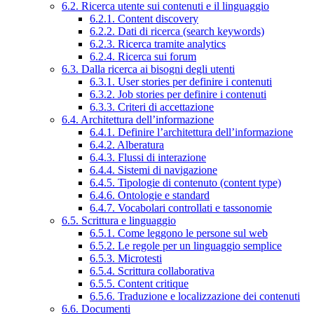
6.2. Ricerca utente sui contenuti e il linguaggio
6.2.1. Content discovery
6.2.2. Dati di ricerca (search keywords)
6.2.3. Ricerca tramite analytics
6.2.4. Ricerca sui forum
6.3. Dalla ricerca ai bisogni degli utenti
6.3.1. User stories per definire i contenuti
6.3.2. Job stories per definire i contenuti
6.3.3. Criteri di accettazione
6.4. Architettura dell’informazione
6.4.1. Definire l’architettura dell’informazione
6.4.2. Alberatura
6.4.3. Flussi di interazione
6.4.4. Sistemi di navigazione
6.4.5. Tipologie di contenuto (content type)
6.4.6. Ontologie e standard
6.4.7. Vocabolari controllati e tassonomie
6.5. Scrittura e linguaggio
6.5.1. Come leggono le persone sul web
6.5.2. Le regole per un linguaggio semplice
6.5.3. Microtesti
6.5.4. Scrittura collaborativa
6.5.5. Content critique
6.5.6. Traduzione e localizzazione dei contenuti
6.6. Documenti