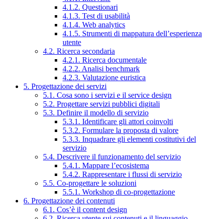
4.1.2. Questionari
4.1.3. Test di usabilità
4.1.4. Web analytics
4.1.5. Strumenti di mappatura dell’esperienza
utente
4.2. Ricerca secondaria
4.2.1. Ricerca documentale
4.2.2. Analisi benchmark
4.2.3. Valutazione euristica
5. Progettazione dei servizi
5.1. Cosa sono i servizi e il service design
5.2. Progettare servizi pubblici digitali
5.3. Definire il modello di servizio
5.3.1. Identificare gli attori coinvolti
5.3.2. Formulare la proposta di valore
5.3.3. Inquadrare gli elementi costitutivi del
servizio
5.4. Descrivere il funzionamento del servizio
5.4.1. Mappare l’ecosistema
5.4.2. Rappresentare i flussi di servizio
5.5. Co-progettare le soluzioni
5.5.1. Workshop di co-progettazione
6. Progettazione dei contenuti
6.1. Cos’è il content design
6.2. Ricerca utente sui contenuti e il linguaggio