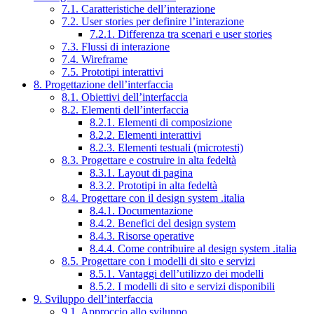
7.1. Caratteristiche dell’interazione
7.2. User stories per definire l’interazione
7.2.1. Differenza tra scenari e user stories
7.3. Flussi di interazione
7.4. Wireframe
7.5. Prototipi interattivi
8. Progettazione dell’interfaccia
8.1. Obiettivi dell’interfaccia
8.2. Elementi dell’interfaccia
8.2.1. Elementi di composizione
8.2.2. Elementi interattivi
8.2.3. Elementi testuali (microtesti)
8.3. Progettare e costruire in alta fedeltà
8.3.1. Layout di pagina
8.3.2. Prototipi in alta fedeltà
8.4. Progettare con il design system .italia
8.4.1. Documentazione
8.4.2. Benefici del design system
8.4.3. Risorse operative
8.4.4. Come contribuire al design system .italia
8.5. Progettare con i modelli di sito e servizi
8.5.1. Vantaggi dell’utilizzo dei modelli
8.5.2. I modelli di sito e servizi disponibili
9. Sviluppo dell’interfaccia
9.1. Approccio allo sviluppo