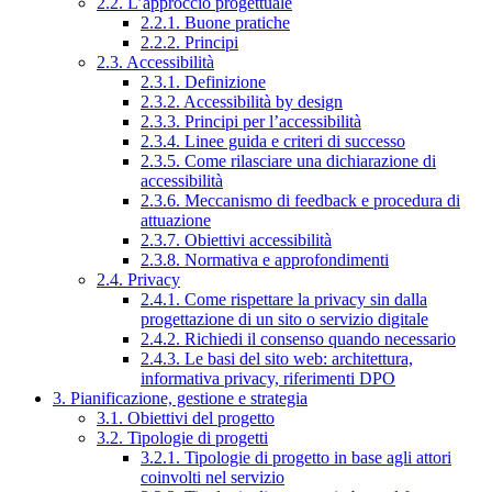
2.2. L’approccio progettuale
2.2.1. Buone pratiche
2.2.2. Principi
2.3. Accessibilità
2.3.1. Definizione
2.3.2. Accessibilità by design
2.3.3. Principi per l’accessibilità
2.3.4. Linee guida e criteri di successo
2.3.5. Come rilasciare una dichiarazione di
accessibilità
2.3.6. Meccanismo di feedback e procedura di
attuazione
2.3.7. Obiettivi accessibilità
2.3.8. Normativa e approfondimenti
2.4. Privacy
2.4.1. Come rispettare la privacy sin dalla
progettazione di un sito o servizio digitale
2.4.2. Richiedi il consenso quando necessario
2.4.3. Le basi del sito web: architettura,
informativa privacy, riferimenti DPO
3. Pianificazione, gestione e strategia
3.1. Obiettivi del progetto
3.2. Tipologie di progetti
3.2.1. Tipologie di progetto in base agli attori
coinvolti nel servizio