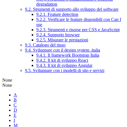
degradation
9.2. Strumenti di supporto allo sviluppo del software
9.2.1. Feature detection
9.2.2. Verificare le feature disponibili con Can I
use
9.2.3. Strumenti e risorse per CSS e JavaScript
9.2.4. Supporto browser
9.2.5. Misurare le prestazioni
9.3. Catalogo del riuso
9.4. Sviluppare con il design system .italia
9.4.1. Il framework Bootstrap Italia
9.4.2. Il kit di sviluppo React
9.4.3. Il kit di sviluppo Angular
9.5. Sviluppare con i modelli di sito e servizi
None
None
A
B
C
D
E
I
M