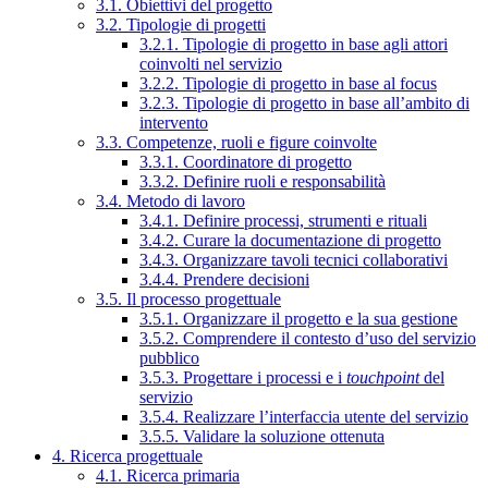
3.1. Obiettivi del progetto
3.2. Tipologie di progetti
3.2.1. Tipologie di progetto in base agli attori
coinvolti nel servizio
3.2.2. Tipologie di progetto in base al focus
3.2.3. Tipologie di progetto in base all’ambito di
intervento
3.3. Competenze, ruoli e figure coinvolte
3.3.1. Coordinatore di progetto
3.3.2. Definire ruoli e responsabilità
3.4. Metodo di lavoro
3.4.1. Definire processi, strumenti e rituali
3.4.2. Curare la documentazione di progetto
3.4.3. Organizzare tavoli tecnici collaborativi
3.4.4. Prendere decisioni
3.5. Il processo progettuale
3.5.1. Organizzare il progetto e la sua gestione
3.5.2. Comprendere il contesto d’uso del servizio
pubblico
3.5.3. Progettare i processi e i
touchpoint
del
servizio
3.5.4. Realizzare l’interfaccia utente del servizio
3.5.5. Validare la soluzione ottenuta
4. Ricerca progettuale
4.1. Ricerca primaria