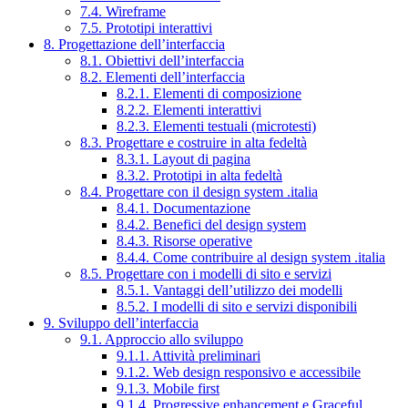
7.4. Wireframe
7.5. Prototipi interattivi
8. Progettazione dell’interfaccia
8.1. Obiettivi dell’interfaccia
8.2. Elementi dell’interfaccia
8.2.1. Elementi di composizione
8.2.2. Elementi interattivi
8.2.3. Elementi testuali (microtesti)
8.3. Progettare e costruire in alta fedeltà
8.3.1. Layout di pagina
8.3.2. Prototipi in alta fedeltà
8.4. Progettare con il design system .italia
8.4.1. Documentazione
8.4.2. Benefici del design system
8.4.3. Risorse operative
8.4.4. Come contribuire al design system .italia
8.5. Progettare con i modelli di sito e servizi
8.5.1. Vantaggi dell’utilizzo dei modelli
8.5.2. I modelli di sito e servizi disponibili
9. Sviluppo dell’interfaccia
9.1. Approccio allo sviluppo
9.1.1. Attività preliminari
9.1.2. Web design responsivo e accessibile
9.1.3. Mobile first
9.1.4. Progressive enhancement e Graceful