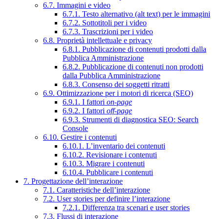
6.7. Immagini e video
6.7.1. Testo alternativo (alt text) per le immagini
6.7.2. Sottotitoli per i video
6.7.3. Trascrizioni per i video
6.8. Proprietà intellettuale e privacy
6.8.1. Pubblicazione di contenuti prodotti dalla
Pubblica Amministrazione
6.8.2. Pubblicazione di contenuti non prodotti
dalla Pubblica Amministrazione
6.8.3. Consenso dei soggetti ritratti
6.9. Ottimizzazione per i motori di ricerca (SEO)
6.9.1. I fattori
on-page
6.9.2. I fattori
off-page
6.9.3. Strumenti di diagnostica SEO: Search
Console
6.10. Gestire i contenuti
6.10.1. L’inventario dei contenuti
6.10.2. Revisionare i contenuti
6.10.3. Migrare i contenuti
6.10.4. Pubblicare i contenuti
7. Progettazione dell’interazione
7.1. Caratteristiche dell’interazione
7.2. User stories per definire l’interazione
7.2.1. Differenza tra scenari e user stories
7.3. Flussi di interazione