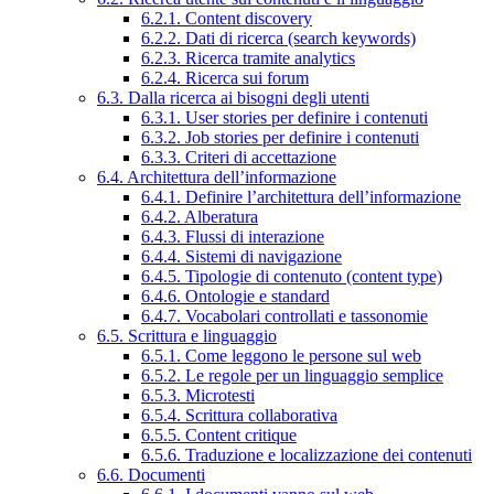
6.2.1. Content discovery
6.2.2. Dati di ricerca (search keywords)
6.2.3. Ricerca tramite analytics
6.2.4. Ricerca sui forum
6.3. Dalla ricerca ai bisogni degli utenti
6.3.1. User stories per definire i contenuti
6.3.2. Job stories per definire i contenuti
6.3.3. Criteri di accettazione
6.4. Architettura dell’informazione
6.4.1. Definire l’architettura dell’informazione
6.4.2. Alberatura
6.4.3. Flussi di interazione
6.4.4. Sistemi di navigazione
6.4.5. Tipologie di contenuto (content type)
6.4.6. Ontologie e standard
6.4.7. Vocabolari controllati e tassonomie
6.5. Scrittura e linguaggio
6.5.1. Come leggono le persone sul web
6.5.2. Le regole per un linguaggio semplice
6.5.3. Microtesti
6.5.4. Scrittura collaborativa
6.5.5. Content critique
6.5.6. Traduzione e localizzazione dei contenuti
6.6. Documenti