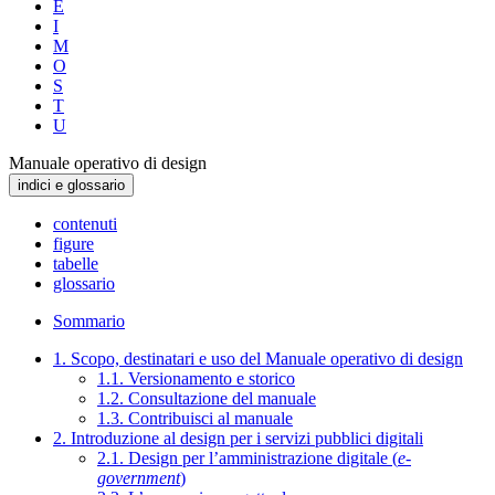
E
I
M
O
S
T
U
Manuale operativo di design
indici e glossario
contenuti
figure
tabelle
glossario
Sommario
1. Scopo, destinatari e uso del Manuale operativo di design
1.1. Versionamento e storico
1.2. Consultazione del manuale
1.3. Contribuisci al manuale
2. Introduzione al design per i servizi pubblici digitali
2.1. Design per l’amministrazione digitale (
e-
government
)