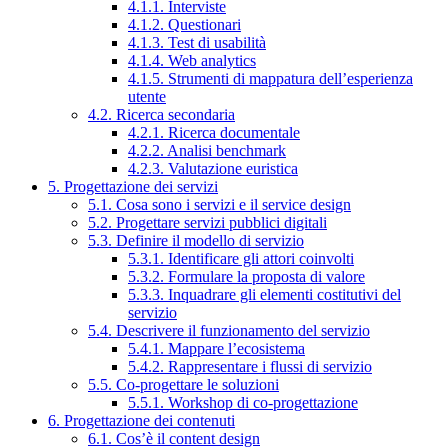
4.1.1. Interviste
4.1.2. Questionari
4.1.3. Test di usabilità
4.1.4. Web analytics
4.1.5. Strumenti di mappatura dell’esperienza
utente
4.2. Ricerca secondaria
4.2.1. Ricerca documentale
4.2.2. Analisi benchmark
4.2.3. Valutazione euristica
5. Progettazione dei servizi
5.1. Cosa sono i servizi e il service design
5.2. Progettare servizi pubblici digitali
5.3. Definire il modello di servizio
5.3.1. Identificare gli attori coinvolti
5.3.2. Formulare la proposta di valore
5.3.3. Inquadrare gli elementi costitutivi del
servizio
5.4. Descrivere il funzionamento del servizio
5.4.1. Mappare l’ecosistema
5.4.2. Rappresentare i flussi di servizio
5.5. Co-progettare le soluzioni
5.5.1. Workshop di co-progettazione
6. Progettazione dei contenuti
6.1. Cos’è il content design