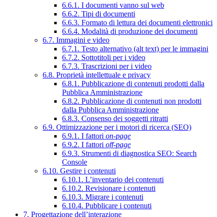
6.6.1. I documenti vanno sul web
6.6.2. Tipi di documenti
6.6.3. Formato di lettura dei documenti elettronici
6.6.4. Modalità di produzione dei documenti
6.7. Immagini e video
6.7.1. Testo alternativo (alt text) per le immagini
6.7.2. Sottotitoli per i video
6.7.3. Trascrizioni per i video
6.8. Proprietà intellettuale e privacy
6.8.1. Pubblicazione di contenuti prodotti dalla
Pubblica Amministrazione
6.8.2. Pubblicazione di contenuti non prodotti
dalla Pubblica Amministrazione
6.8.3. Consenso dei soggetti ritratti
6.9. Ottimizzazione per i motori di ricerca (SEO)
6.9.1. I fattori
on-page
6.9.2. I fattori
off-page
6.9.3. Strumenti di diagnostica SEO: Search
Console
6.10. Gestire i contenuti
6.10.1. L’inventario dei contenuti
6.10.2. Revisionare i contenuti
6.10.3. Migrare i contenuti
6.10.4. Pubblicare i contenuti
7. Progettazione dell’interazione