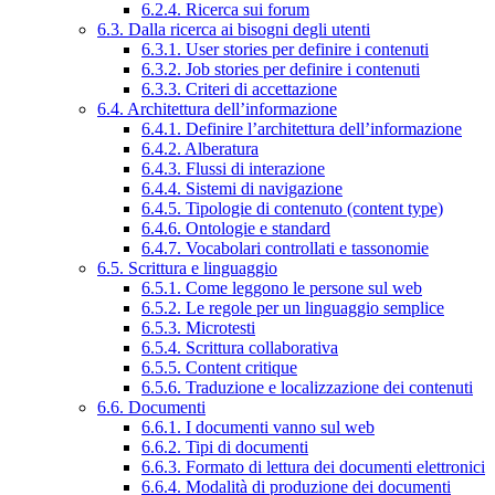
6.2.4. Ricerca sui forum
6.3. Dalla ricerca ai bisogni degli utenti
6.3.1. User stories per definire i contenuti
6.3.2. Job stories per definire i contenuti
6.3.3. Criteri di accettazione
6.4. Architettura dell’informazione
6.4.1. Definire l’architettura dell’informazione
6.4.2. Alberatura
6.4.3. Flussi di interazione
6.4.4. Sistemi di navigazione
6.4.5. Tipologie di contenuto (content type)
6.4.6. Ontologie e standard
6.4.7. Vocabolari controllati e tassonomie
6.5. Scrittura e linguaggio
6.5.1. Come leggono le persone sul web
6.5.2. Le regole per un linguaggio semplice
6.5.3. Microtesti
6.5.4. Scrittura collaborativa
6.5.5. Content critique
6.5.6. Traduzione e localizzazione dei contenuti
6.6. Documenti
6.6.1. I documenti vanno sul web
6.6.2. Tipi di documenti
6.6.3. Formato di lettura dei documenti elettronici
6.6.4. Modalità di produzione dei documenti