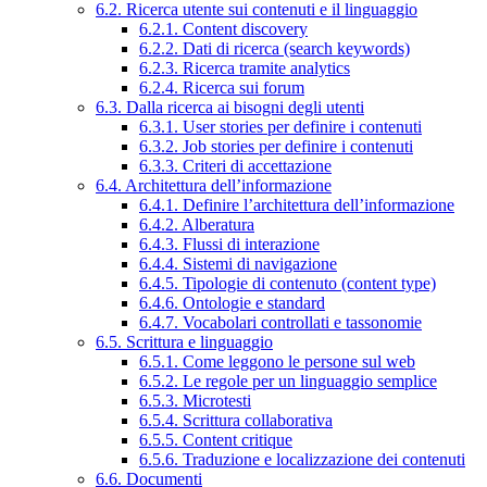
6.2. Ricerca utente sui contenuti e il linguaggio
6.2.1. Content discovery
6.2.2. Dati di ricerca (search keywords)
6.2.3. Ricerca tramite analytics
6.2.4. Ricerca sui forum
6.3. Dalla ricerca ai bisogni degli utenti
6.3.1. User stories per definire i contenuti
6.3.2. Job stories per definire i contenuti
6.3.3. Criteri di accettazione
6.4. Architettura dell’informazione
6.4.1. Definire l’architettura dell’informazione
6.4.2. Alberatura
6.4.3. Flussi di interazione
6.4.4. Sistemi di navigazione
6.4.5. Tipologie di contenuto (content type)
6.4.6. Ontologie e standard
6.4.7. Vocabolari controllati e tassonomie
6.5. Scrittura e linguaggio
6.5.1. Come leggono le persone sul web
6.5.2. Le regole per un linguaggio semplice
6.5.3. Microtesti
6.5.4. Scrittura collaborativa
6.5.5. Content critique
6.5.6. Traduzione e localizzazione dei contenuti
6.6. Documenti