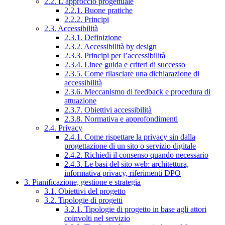
2.2. L’approccio progettuale
2.2.1. Buone pratiche
2.2.2. Principi
2.3. Accessibilità
2.3.1. Definizione
2.3.2. Accessibilità by design
2.3.3. Principi per l’accessibilità
2.3.4. Linee guida e criteri di successo
2.3.5. Come rilasciare una dichiarazione di
accessibilità
2.3.6. Meccanismo di feedback e procedura di
attuazione
2.3.7. Obiettivi accessibilità
2.3.8. Normativa e approfondimenti
2.4. Privacy
2.4.1. Come rispettare la privacy sin dalla
progettazione di un sito o servizio digitale
2.4.2. Richiedi il consenso quando necessario
2.4.3. Le basi del sito web: architettura,
informativa privacy, riferimenti DPO
3. Pianificazione, gestione e strategia
3.1. Obiettivi del progetto
3.2. Tipologie di progetti
3.2.1. Tipologie di progetto in base agli attori
coinvolti nel servizio