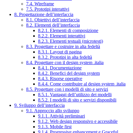
7.4. Wireframe
7.5. Prototipi interattivi
8. Progettazione dell’interfaccia
8.1. Obiettivi dell’interfaccia
8.2. Elementi dell’interfaccia
8.2.1. Elementi di composizione
8.2.2. Elementi interattivi
8.2.3. Elementi testuali (microtesti)
8.3. Progettare e costruire in alta fedeltà
8.3.1. Layout di pagina
8.3.2. Prototipi in alta fedeltà
8.4. Progettare con il design system .italia
8.4.1. Documentazione
8.4.2. Benefici del design system
8.4.3. Risorse operative
8.4.4. Come contribuire al design system .italia
8.5. Progettare con i modelli di sito e servizi
8.5.1. Vantaggi dell’utilizzo dei modelli
8.5.2. I modelli di sito e servizi disponibili
9. Sviluppo dell’interfaccia
9.1. Approccio allo sviluppo
9.1.1. Attività preliminari
9.1.2. Web design responsivo e accessibile
9.1.3. Mobile first
9.1.4. Progressive enhancement e Graceful