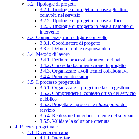
3.2. Tipologie di progetti
3.2.1. Tipologie di progetto in base agli attori
coinvolti nel servizio
3.2.2. Tipologie di progetto in base al focus
3.2.3. Tipologie di progetto in base all’ambito di
intervento
3.3. Competenze, ruoli e figure coinvolte
3.3.1. Coordinatore di progetto
3.3.2. Definire ruoli e responsabilità
3.4. Metodo di lavoro
3.4.1. Definire processi, strumenti e rituali
3.4.2. Curare la documentazione di progetto
3.4.3. Organizzare tavoli tecnici collaborativi
3.4.4. Prendere decisioni
3.5. Il processo progettuale
3.5.1. Organizzare il progetto e la sua gestione
3.5.2. Comprendere il contesto d’uso del servizio
pubblico
3.5.3. Progettare i processi e i
touchpoint
del
servizio
3.5.4. Realizzare l’interfaccia utente del servizio
3.5.5. Validare la soluzione ottenuta
4. Ricerca progettuale
4.1. Ricerca primaria
4.1.1. Interviste