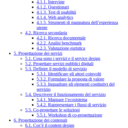
4.1.1. Interviste
4.1.2. Questionari
4.1.3. Test di usabilità
4.1.4. Web analytics
4.1.5. Strumenti di mappatura dell’esperienza
utente
4.2. Ricerca secondaria
4.2.1. Ricerca documentale
4.2.2. Analisi benchmark
4.2.3. Valutazione euristica
5. Progettazione dei servizi
5.1. Cosa sono i servizi e il service design
5.2. Progettare servizi pubblici digitali
5.3. Definire il modello di servizio
5.3.1. Identificare gli attori coinvolti
5.3.2. Formulare la proposta di valore
5.3.3. Inquadrare gli elementi costitutivi del
servizio
5.4. Descrivere il funzionamento del servizio
5.4.1. Mappare l’ecosistema
5.4.2. Rappresentare i flussi di servizio
5.5. Co-progettare le soluzioni
5.5.1. Workshop di co-progettazione
6. Progettazione dei contenuti
6.1. Cos’è il content design