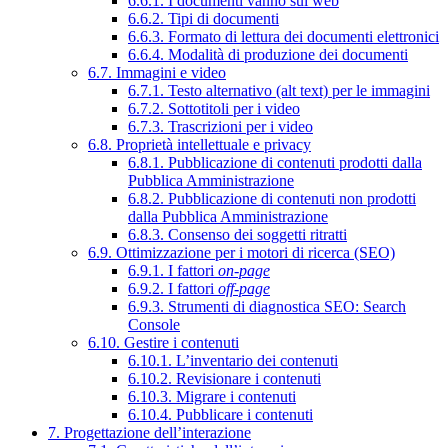
6.6.1. I documenti vanno sul web
6.6.2. Tipi di documenti
6.6.3. Formato di lettura dei documenti elettronici
6.6.4. Modalità di produzione dei documenti
6.7. Immagini e video
6.7.1. Testo alternativo (alt text) per le immagini
6.7.2. Sottotitoli per i video
6.7.3. Trascrizioni per i video
6.8. Proprietà intellettuale e privacy
6.8.1. Pubblicazione di contenuti prodotti dalla
Pubblica Amministrazione
6.8.2. Pubblicazione di contenuti non prodotti
dalla Pubblica Amministrazione
6.8.3. Consenso dei soggetti ritratti
6.9. Ottimizzazione per i motori di ricerca (SEO)
6.9.1. I fattori
on-page
6.9.2. I fattori
off-page
6.9.3. Strumenti di diagnostica SEO: Search
Console
6.10. Gestire i contenuti
6.10.1. L’inventario dei contenuti
6.10.2. Revisionare i contenuti
6.10.3. Migrare i contenuti
6.10.4. Pubblicare i contenuti
7. Progettazione dell’interazione