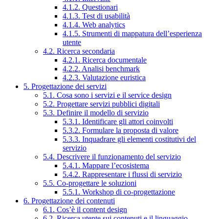
4.1.2. Questionari
4.1.3. Test di usabilità
4.1.4. Web analytics
4.1.5. Strumenti di mappatura dell’esperienza
utente
4.2. Ricerca secondaria
4.2.1. Ricerca documentale
4.2.2. Analisi benchmark
4.2.3. Valutazione euristica
5. Progettazione dei servizi
5.1. Cosa sono i servizi e il service design
5.2. Progettare servizi pubblici digitali
5.3. Definire il modello di servizio
5.3.1. Identificare gli attori coinvolti
5.3.2. Formulare la proposta di valore
5.3.3. Inquadrare gli elementi costitutivi del
servizio
5.4. Descrivere il funzionamento del servizio
5.4.1. Mappare l’ecosistema
5.4.2. Rappresentare i flussi di servizio
5.5. Co-progettare le soluzioni
5.5.1. Workshop di co-progettazione
6. Progettazione dei contenuti
6.1. Cos’è il content design
6.2. Ricerca utente sui contenuti e il linguaggio