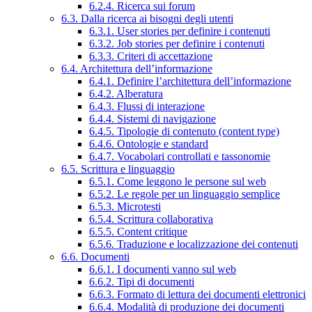
6.2.4. Ricerca sui forum
6.3. Dalla ricerca ai bisogni degli utenti
6.3.1. User stories per definire i contenuti
6.3.2. Job stories per definire i contenuti
6.3.3. Criteri di accettazione
6.4. Architettura dell’informazione
6.4.1. Definire l’architettura dell’informazione
6.4.2. Alberatura
6.4.3. Flussi di interazione
6.4.4. Sistemi di navigazione
6.4.5. Tipologie di contenuto (content type)
6.4.6. Ontologie e standard
6.4.7. Vocabolari controllati e tassonomie
6.5. Scrittura e linguaggio
6.5.1. Come leggono le persone sul web
6.5.2. Le regole per un linguaggio semplice
6.5.3. Microtesti
6.5.4. Scrittura collaborativa
6.5.5. Content critique
6.5.6. Traduzione e localizzazione dei contenuti
6.6. Documenti
6.6.1. I documenti vanno sul web
6.6.2. Tipi di documenti
6.6.3. Formato di lettura dei documenti elettronici
6.6.4. Modalità di produzione dei documenti