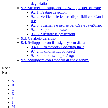
degradation
9.2. Strumenti di supporto allo sviluppo del software
9.2.1. Feature detection
9.2.2. Verificare le feature disponibili con Can I
use
9.2.3. Strumenti e risorse per CSS e JavaScript
9.2.4. Supporto browser
9.2.5. Misurare le prestazioni
9.3. Catalogo del riuso
9.4. Sviluppare con il design system .italia
9.4.1. Il framework Bootstrap Italia
9.4.2. Il kit di sviluppo React
9.4.3. Il kit di sviluppo Angular
9.5. Sviluppare con i modelli di sito e servizi
None
None
A
B
C
D
E
I
M