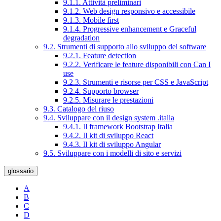
9.1.1. Attività preliminari
9.1.2. Web design responsivo e accessibile
9.1.3. Mobile first
9.1.4. Progressive enhancement e Graceful
degradation
9.2. Strumenti di supporto allo sviluppo del software
9.2.1. Feature detection
9.2.2. Verificare le feature disponibili con Can I
use
9.2.3. Strumenti e risorse per CSS e JavaScript
9.2.4. Supporto browser
9.2.5. Misurare le prestazioni
9.3. Catalogo del riuso
9.4. Sviluppare con il design system .italia
9.4.1. Il framework Bootstrap Italia
9.4.2. Il kit di sviluppo React
9.4.3. Il kit di sviluppo Angular
9.5. Sviluppare con i modelli di sito e servizi
glossario
A
B
C
D