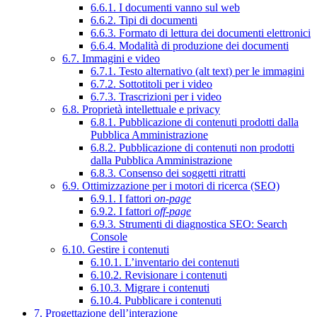
6.6.1. I documenti vanno sul web
6.6.2. Tipi di documenti
6.6.3. Formato di lettura dei documenti elettronici
6.6.4. Modalità di produzione dei documenti
6.7. Immagini e video
6.7.1. Testo alternativo (alt text) per le immagini
6.7.2. Sottotitoli per i video
6.7.3. Trascrizioni per i video
6.8. Proprietà intellettuale e privacy
6.8.1. Pubblicazione di contenuti prodotti dalla
Pubblica Amministrazione
6.8.2. Pubblicazione di contenuti non prodotti
dalla Pubblica Amministrazione
6.8.3. Consenso dei soggetti ritratti
6.9. Ottimizzazione per i motori di ricerca (SEO)
6.9.1. I fattori
on-page
6.9.2. I fattori
off-page
6.9.3. Strumenti di diagnostica SEO: Search
Console
6.10. Gestire i contenuti
6.10.1. L’inventario dei contenuti
6.10.2. Revisionare i contenuti
6.10.3. Migrare i contenuti
6.10.4. Pubblicare i contenuti
7. Progettazione dell’interazione