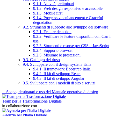
9.1.1. Attività preliminari
9.1.2. Web design responsivo e accessibile
9.1.3. Mobile first
9.1.4. Progressive enhancement e Graceful
degradation
9.2. Strumenti di supporto allo sviluppo del software
9.2.1. Feature detection
9.2.2. Verificare le feature disponibili con Can I
use
9.2.3. Strumenti e risorse per CSS e JavaScript
9.2.4. Supporto browser
9.2.5. Misurare le prestazioni
9.3. Catalogo del riuso
9.4. Sviluppare con il design system .italia
9.4.1. Il framework Bootstrap Italia
9.4.2. Il kit di sviluppo React
9.4.3. Il kit di sviluppo Angular
9.5. Sviluppare con i modelli di sito e servizi
1. Scopo, destinatari e uso del Manuale operativo di design
Team per la Trasformazione Digitale
in collaborazione con
Agenzia per l'Italia Digitale