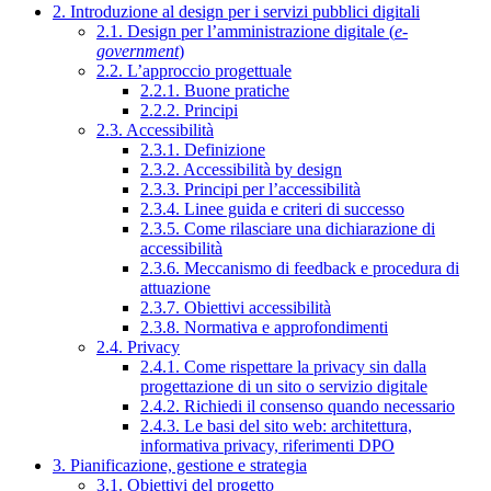
2. Introduzione al design per i servizi pubblici digitali
2.1. Design per l’amministrazione digitale (
e-
government
)
2.2. L’approccio progettuale
2.2.1. Buone pratiche
2.2.2. Principi
2.3. Accessibilità
2.3.1. Definizione
2.3.2. Accessibilità by design
2.3.3. Principi per l’accessibilità
2.3.4. Linee guida e criteri di successo
2.3.5. Come rilasciare una dichiarazione di
accessibilità
2.3.6. Meccanismo di feedback e procedura di
attuazione
2.3.7. Obiettivi accessibilità
2.3.8. Normativa e approfondimenti
2.4. Privacy
2.4.1. Come rispettare la privacy sin dalla
progettazione di un sito o servizio digitale
2.4.2. Richiedi il consenso quando necessario
2.4.3. Le basi del sito web: architettura,
informativa privacy, riferimenti DPO
3. Pianificazione, gestione e strategia
3.1. Obiettivi del progetto