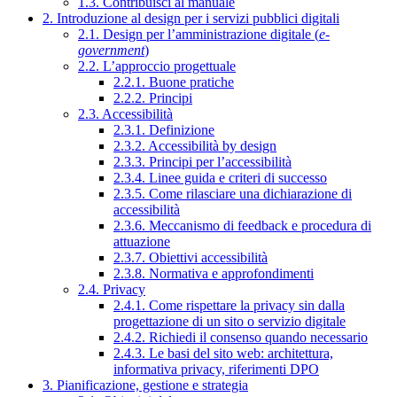
1.3. Contribuisci al manuale
2. Introduzione al design per i servizi pubblici digitali
2.1. Design per l’amministrazione digitale (
e-
government
)
2.2. L’approccio progettuale
2.2.1. Buone pratiche
2.2.2. Principi
2.3. Accessibilità
2.3.1. Definizione
2.3.2. Accessibilità by design
2.3.3. Principi per l’accessibilità
2.3.4. Linee guida e criteri di successo
2.3.5. Come rilasciare una dichiarazione di
accessibilità
2.3.6. Meccanismo di feedback e procedura di
attuazione
2.3.7. Obiettivi accessibilità
2.3.8. Normativa e approfondimenti
2.4. Privacy
2.4.1. Come rispettare la privacy sin dalla
progettazione di un sito o servizio digitale
2.4.2. Richiedi il consenso quando necessario
2.4.3. Le basi del sito web: architettura,
informativa privacy, riferimenti DPO
3. Pianificazione, gestione e strategia