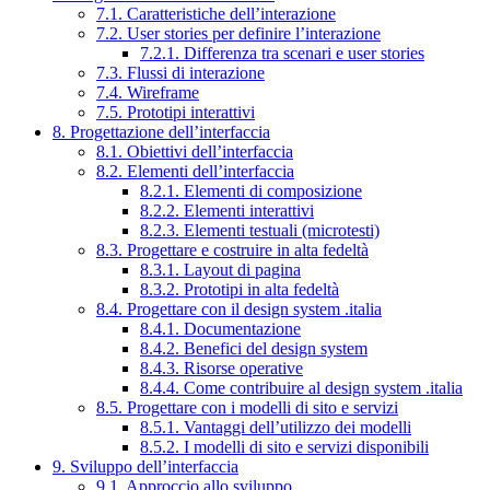
7.1. Caratteristiche dell’interazione
7.2. User stories per definire l’interazione
7.2.1. Differenza tra scenari e user stories
7.3. Flussi di interazione
7.4. Wireframe
7.5. Prototipi interattivi
8. Progettazione dell’interfaccia
8.1. Obiettivi dell’interfaccia
8.2. Elementi dell’interfaccia
8.2.1. Elementi di composizione
8.2.2. Elementi interattivi
8.2.3. Elementi testuali (microtesti)
8.3. Progettare e costruire in alta fedeltà
8.3.1. Layout di pagina
8.3.2. Prototipi in alta fedeltà
8.4. Progettare con il design system .italia
8.4.1. Documentazione
8.4.2. Benefici del design system
8.4.3. Risorse operative
8.4.4. Come contribuire al design system .italia
8.5. Progettare con i modelli di sito e servizi
8.5.1. Vantaggi dell’utilizzo dei modelli
8.5.2. I modelli di sito e servizi disponibili
9. Sviluppo dell’interfaccia
9.1. Approccio allo sviluppo