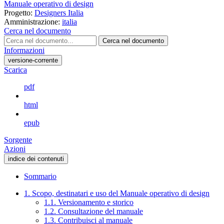
Manuale operativo di design
Progetto:
Designers Italia
Amministrazione:
italia
Cerca nel documento
Cerca nel documento
Informazioni
versione-corrente
Scarica
pdf
html
epub
Sorgente
Azioni
indice dei contenuti
Sommario
1. Scopo, destinatari e uso del Manuale operativo di design
1.1. Versionamento e storico
1.2. Consultazione del manuale
1.3. Contribuisci al manuale