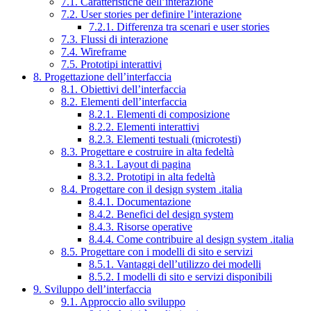
7.1. Caratteristiche dell’interazione
7.2. User stories per definire l’interazione
7.2.1. Differenza tra scenari e user stories
7.3. Flussi di interazione
7.4. Wireframe
7.5. Prototipi interattivi
8. Progettazione dell’interfaccia
8.1. Obiettivi dell’interfaccia
8.2. Elementi dell’interfaccia
8.2.1. Elementi di composizione
8.2.2. Elementi interattivi
8.2.3. Elementi testuali (microtesti)
8.3. Progettare e costruire in alta fedeltà
8.3.1. Layout di pagina
8.3.2. Prototipi in alta fedeltà
8.4. Progettare con il design system .italia
8.4.1. Documentazione
8.4.2. Benefici del design system
8.4.3. Risorse operative
8.4.4. Come contribuire al design system .italia
8.5. Progettare con i modelli di sito e servizi
8.5.1. Vantaggi dell’utilizzo dei modelli
8.5.2. I modelli di sito e servizi disponibili
9. Sviluppo dell’interfaccia
9.1. Approccio allo sviluppo