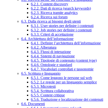
6.2.1. Content discovery
6.2.2. Dati di ricerca (search keywords)
6.2.3. Ricerca tramite analytics
6.2.4. Ricerca sui forum
6.3. Dalla ricerca ai bisogni degli utenti
6.3.1. User stories per definire i contenuti
6.3.2. Job stories per definire i contenuti
6.3.3. Criteri di accettazione
6.4. Architettura dell’informazione
6.4.1. Definire l’architettura dell’informazione
6.4.2. Alberatura
6.4.3. Flussi di interazione
6.4.4. Sistemi di navigazione
6.4.5. Tipologie di contenuto (content type)
6.4.6. Ontologie e standard
6.4.7. Vocabolari controllati e tassonomie
6.5. Scrittura e linguaggio
6.5.1. Come leggono le persone sul web
6.5.2. Le regole per un linguaggio semplice
6.5.3. Microtesti
6.5.4. Scrittura collaborativa
6.5.5. Content critique
6.5.6. Traduzione e localizzazione dei contenuti
6.6. Documenti