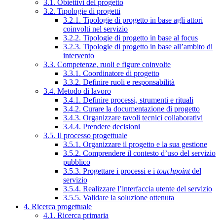
3.1. Obiettivi del progetto
3.2. Tipologie di progetti
3.2.1. Tipologie di progetto in base agli attori
coinvolti nel servizio
3.2.2. Tipologie di progetto in base al focus
3.2.3. Tipologie di progetto in base all’ambito di
intervento
3.3. Competenze, ruoli e figure coinvolte
3.3.1. Coordinatore di progetto
3.3.2. Definire ruoli e responsabilità
3.4. Metodo di lavoro
3.4.1. Definire processi, strumenti e rituali
3.4.2. Curare la documentazione di progetto
3.4.3. Organizzare tavoli tecnici collaborativi
3.4.4. Prendere decisioni
3.5. Il processo progettuale
3.5.1. Organizzare il progetto e la sua gestione
3.5.2. Comprendere il contesto d’uso del servizio
pubblico
3.5.3. Progettare i processi e i
touchpoint
del
servizio
3.5.4. Realizzare l’interfaccia utente del servizio
3.5.5. Validare la soluzione ottenuta
4. Ricerca progettuale
4.1. Ricerca primaria