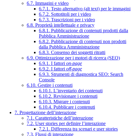
6.7. Immagini e video
6.7.1. Testo alternativo (alt text) per le immagini
6.7.2. Sottotitoli per i video
6.7.3. Trascrizioni per i video
6.8. Proprietà intellettuale e privacy
6.8.1. Pubblicazione di contenuti prodotti dalla
Pubblica Amministrazione
6.8.2. Pubblicazione di contenuti non prodotti
dalla Pubblica Amministrazione
6.8.3. Consenso dei soggetti ritratti
6.9. Ottimizzazione per i motori di ricerca (SEO)
6.9.1. I fattori
on-page
6.9.2. I fattori
off-page
6.9.3. Strumenti di diagnostica SEO: Search
Console
6.10. Gestire i contenuti
6.10.1. L’inventario dei contenuti
6.10.2. Revisionare i contenuti
6.10.3. Migrare i contenuti
6.10.4. Pubblicare i contenuti
7. Progettazione dell’interazione
7.1. Caratteristiche dell’interazione
7.2. User stories per definire l’interazione
7.2.1. Differenza tra scenari e user stories
7.3. Flussi di interazione