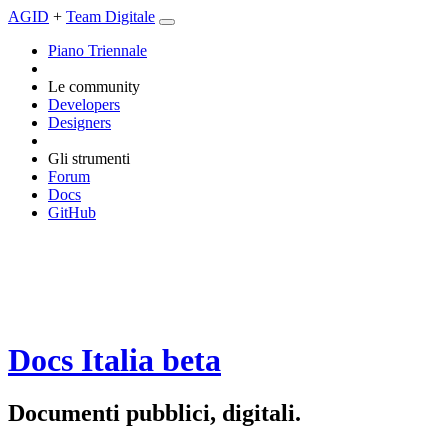
AGID
+
Team Digitale
Piano Triennale
Le community
Developers
Designers
Gli strumenti
Forum
Docs
GitHub
Docs Italia
beta
Documenti pubblici, digitali.