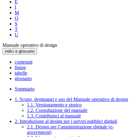
E
I
M
O
S
T
U
Manuale operativo di design
indici e glossario
contenuti
figure
tabelle
glossario
Sommario
1. Scopo, destinatari e uso del Manuale operativo di design
1.1. Versionamento e storico
1.2. Consultazione del manuale
1.3. Contribuisci al manuale
2. Introduzione al design per i servizi pubblici digitali
2.1. Design per l’amministrazione digitale (
e-
government
)