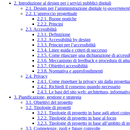
2. Introduzione al design per i servizi pubblici digitali
2.1. Design per l’amministrazione digitale (
e-government
2.2. L’approccio progettuale
2.2.1. Buone pratiche
2.2.2. Principi
2.3. Accessibilità
2.3.1. Definizione
2.3.2. Accessibilità by design
2.3.3. Principi per l’accessibilità
2.3.4. Linee guida e criteri di successo
2.3.5. Come rilasciare una dichiarazione di accessib
2.3.6. Meccanismo di feedback e procedura di attu
2.3.7. Obiettivi accessibilità
2.3.8. Normativa e approfondimenti
2.4. Privacy
2.4.1. Come rispettare la privacy sin dalla progettaz
2.4.2. Richiedi il consenso quando necessario
2.4.3. Le basi del sito web: architettura, informati
3. Pianificazione, gestione e strategia
3.1. Obiettivi del progetto
3.2. Tipologie di progetti
3.2.1. Tipologie di progetto in base agli attori coinv
3.2.2. Tipologie di progetto in base al focus
3.2.3. Tipologie di progetto in base all’ambito di i
3.3. Competenze, ruoli e figure coinvolte