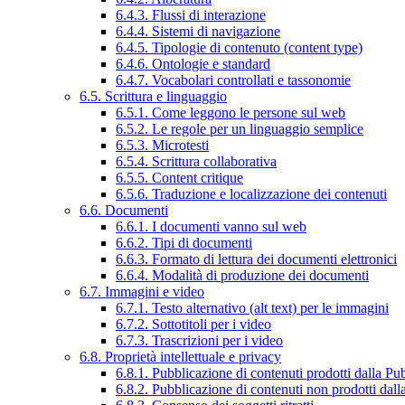
6.4.3. Flussi di interazione
6.4.4. Sistemi di navigazione
6.4.5. Tipologie di contenuto (content type)
6.4.6. Ontologie e standard
6.4.7. Vocabolari controllati e tassonomie
6.5. Scrittura e linguaggio
6.5.1. Come leggono le persone sul web
6.5.2. Le regole per un linguaggio semplice
6.5.3. Microtesti
6.5.4. Scrittura collaborativa
6.5.5. Content critique
6.5.6. Traduzione e localizzazione dei contenuti
6.6. Documenti
6.6.1. I documenti vanno sul web
6.6.2. Tipi di documenti
6.6.3. Formato di lettura dei documenti elettronici
6.6.4. Modalità di produzione dei documenti
6.7. Immagini e video
6.7.1. Testo alternativo (alt text) per le immagini
6.7.2. Sottotitoli per i video
6.7.3. Trascrizioni per i video
6.8. Proprietà intellettuale e privacy
6.8.1. Pubblicazione di contenuti prodotti dalla P
6.8.2. Pubblicazione di contenuti non prodotti dal