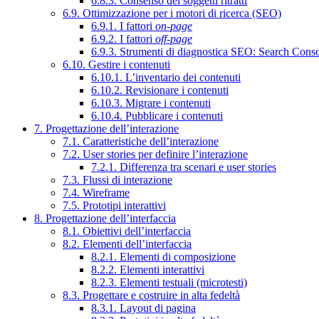
6.8.3. Consenso dei soggetti ritratti
6.9. Ottimizzazione per i motori di ricerca (SEO)
6.9.1. I fattori
on-page
6.9.2. I fattori
off-page
6.9.3. Strumenti di diagnostica SEO: Search Cons
6.10. Gestire i contenuti
6.10.1. L’inventario dei contenuti
6.10.2. Revisionare i contenuti
6.10.3. Migrare i contenuti
6.10.4. Pubblicare i contenuti
7. Progettazione dell’interazione
7.1. Caratteristiche dell’interazione
7.2. User stories per definire l’interazione
7.2.1. Differenza tra scenari e user stories
7.3. Flussi di interazione
7.4. Wireframe
7.5. Prototipi interattivi
8. Progettazione dell’interfaccia
8.1. Obiettivi dell’interfaccia
8.2. Elementi dell’interfaccia
8.2.1. Elementi di composizione
8.2.2. Elementi interattivi
8.2.3. Elementi testuali (microtesti)
8.3. Progettare e costruire in alta fedeltà
8.3.1. Layout di pagina