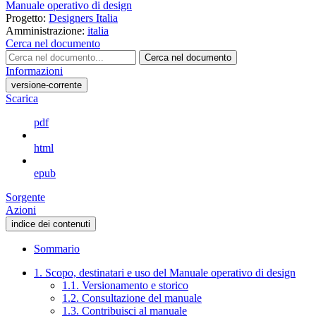
Manuale operativo di design
Progetto:
Designers Italia
Amministrazione:
italia
Cerca nel documento
Cerca nel documento
Informazioni
versione-corrente
Scarica
pdf
html
epub
Sorgente
Azioni
indice dei contenuti
Sommario
1. Scopo, destinatari e uso del Manuale operativo di design
1.1. Versionamento e storico
1.2. Consultazione del manuale
1.3. Contribuisci al manuale