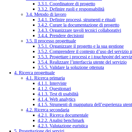
3.3.1. Coordinatore di progetto
3.3.2. Definire ruoli e responsabilità
3.4. Metodo di lavoro
3.4.1. Definire processi, strumenti e rituali
3.4.2. Curare la documentazione di progetto
3.4.3. Organizzare tavoli tecnici collaborativi
3.4.4. Prendere decisioni
3.5. Il processo progettuale
3.5.1. Organizzare il progetto e la sua gestione
3.5.2. Comprendere il contesto d’uso del servizio 
3.5.3. Progettare i processi e i
touchpoint
del servi
3.5.4. Realizzare l’interfaccia utente del servizio
3.5.5. Validare la soluzione ottenuta
4. Ricerca progettuale
4.1. Ricerca primaria
4.1.1. Interviste
4.1.2. Questionari
4.1.3. Test di usabilità
4.1.4. Web analytics
4.1.5. Strumenti di mappatura dell’esperienza uten
4.2. Ricerca secondaria
4.2.1. Ricerca documentale
4.2.2. Analisi benchmark
4.2.3. Valutazione euristica
5. Progettazione dei servizi