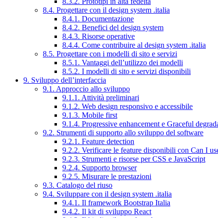
8.3.2. Prototipi in alta fedeltà
8.4. Progettare con il design system .italia
8.4.1. Documentazione
8.4.2. Benefici del design system
8.4.3. Risorse operative
8.4.4. Come contribuire al design system .italia
8.5. Progettare con i modelli di sito e servizi
8.5.1. Vantaggi dell’utilizzo dei modelli
8.5.2. I modelli di sito e servizi disponibili
9. Sviluppo dell’interfaccia
9.1. Approccio allo sviluppo
9.1.1. Attività preliminari
9.1.2. Web design responsivo e accessibile
9.1.3. Mobile first
9.1.4. Progressive enhancement e Graceful degrad
9.2. Strumenti di supporto allo sviluppo del software
9.2.1. Feature detection
9.2.2. Verificare le feature disponibili con Can I us
9.2.3. Strumenti e risorse per CSS e JavaScript
9.2.4. Supporto browser
9.2.5. Misurare le prestazioni
9.3. Catalogo del riuso
9.4. Sviluppare con il design system .italia
9.4.1. Il framework Bootstrap Italia
9.4.2. Il kit di sviluppo React