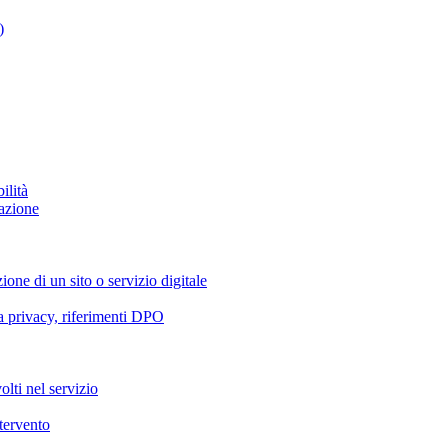
)
ilità
azione
ione di un sito o servizio digitale
va privacy, riferimenti DPO
olti nel servizio
ntervento