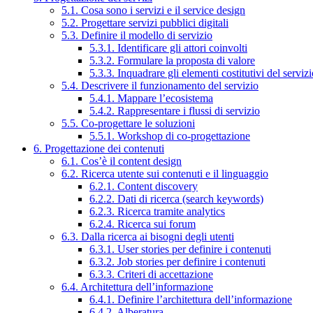
5.1. Cosa sono i servizi e il service design
5.2. Progettare servizi pubblici digitali
5.3. Definire il modello di servizio
5.3.1. Identificare gli attori coinvolti
5.3.2. Formulare la proposta di valore
5.3.3. Inquadrare gli elementi costitutivi del serviz
5.4. Descrivere il funzionamento del servizio
5.4.1. Mappare l’ecosistema
5.4.2. Rappresentare i flussi di servizio
5.5. Co-progettare le soluzioni
5.5.1. Workshop di co-progettazione
6. Progettazione dei contenuti
6.1. Cos’è il content design
6.2. Ricerca utente sui contenuti e il linguaggio
6.2.1. Content discovery
6.2.2. Dati di ricerca (search keywords)
6.2.3. Ricerca tramite analytics
6.2.4. Ricerca sui forum
6.3. Dalla ricerca ai bisogni degli utenti
6.3.1. User stories per definire i contenuti
6.3.2. Job stories per definire i contenuti
6.3.3. Criteri di accettazione
6.4. Architettura dell’informazione
6.4.1. Definire l’architettura dell’informazione
6.4.2. Alberatura