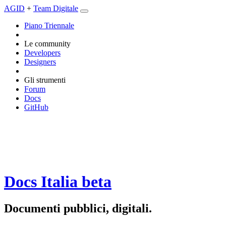
AGID
+
Team Digitale
Piano Triennale
Le community
Developers
Designers
Gli strumenti
Forum
Docs
GitHub
Docs Italia
beta
Documenti pubblici, digitali.