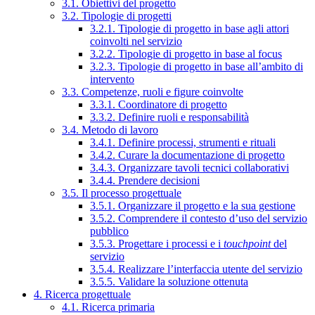
3.1. Obiettivi del progetto
3.2. Tipologie di progetti
3.2.1. Tipologie di progetto in base agli attori
coinvolti nel servizio
3.2.2. Tipologie di progetto in base al focus
3.2.3. Tipologie di progetto in base all’ambito di
intervento
3.3. Competenze, ruoli e figure coinvolte
3.3.1. Coordinatore di progetto
3.3.2. Definire ruoli e responsabilità
3.4. Metodo di lavoro
3.4.1. Definire processi, strumenti e rituali
3.4.2. Curare la documentazione di progetto
3.4.3. Organizzare tavoli tecnici collaborativi
3.4.4. Prendere decisioni
3.5. Il processo progettuale
3.5.1. Organizzare il progetto e la sua gestione
3.5.2. Comprendere il contesto d’uso del servizio
pubblico
3.5.3. Progettare i processi e i
touchpoint
del
servizio
3.5.4. Realizzare l’interfaccia utente del servizio
3.5.5. Validare la soluzione ottenuta
4. Ricerca progettuale
4.1. Ricerca primaria