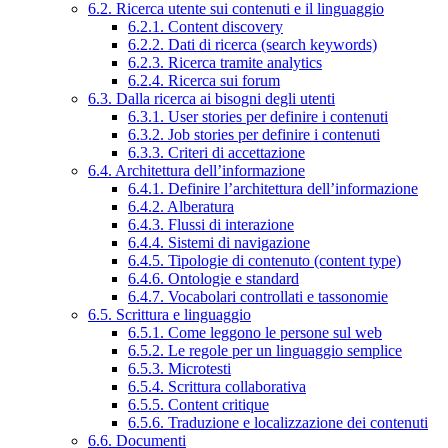
6.2. Ricerca utente sui contenuti e il linguaggio
6.2.1. Content discovery
6.2.2. Dati di ricerca (search keywords)
6.2.3. Ricerca tramite analytics
6.2.4. Ricerca sui forum
6.3. Dalla ricerca ai bisogni degli utenti
6.3.1. User stories per definire i contenuti
6.3.2. Job stories per definire i contenuti
6.3.3. Criteri di accettazione
6.4. Architettura dell’informazione
6.4.1. Definire l’architettura dell’informazione
6.4.2. Alberatura
6.4.3. Flussi di interazione
6.4.4. Sistemi di navigazione
6.4.5. Tipologie di contenuto (content type)
6.4.6. Ontologie e standard
6.4.7. Vocabolari controllati e tassonomie
6.5. Scrittura e linguaggio
6.5.1. Come leggono le persone sul web
6.5.2. Le regole per un linguaggio semplice
6.5.3. Microtesti
6.5.4. Scrittura collaborativa
6.5.5. Content critique
6.5.6. Traduzione e localizzazione dei contenuti
6.6. Documenti