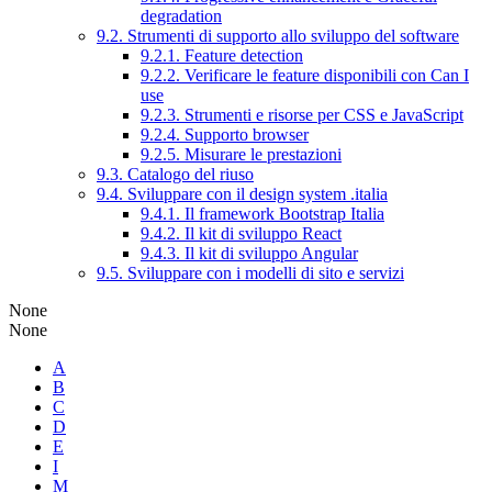
degradation
9.2. Strumenti di supporto allo sviluppo del software
9.2.1. Feature detection
9.2.2. Verificare le feature disponibili con Can I
use
9.2.3. Strumenti e risorse per CSS e JavaScript
9.2.4. Supporto browser
9.2.5. Misurare le prestazioni
9.3. Catalogo del riuso
9.4. Sviluppare con il design system .italia
9.4.1. Il framework Bootstrap Italia
9.4.2. Il kit di sviluppo React
9.4.3. Il kit di sviluppo Angular
9.5. Sviluppare con i modelli di sito e servizi
None
None
A
B
C
D
E
I
M