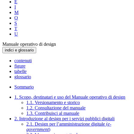
E
I
M
O
S
T
U
Manuale operativo di design
indici e glossario
contenuti
figure
tabelle
glossario
Sommario
1. Scopo, destinatari e uso del Manuale operativo di design
1.1. Versionamento e storico
1.2. Consultazione del manuale
1.3. Contribuisci al manuale
2. Introduzione al design per i servizi pubblici digitali
2.1. Design per l’amministrazione digitale (
e-
government
)