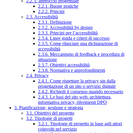
2.2. L’approccio progettuale
2.2.1. Buone pratiche
2.2.2. Principi
2.3. Accessibilità
2.3.1. Definizione
2.3.2. Accessibilità by design
2.3.3. Principi per l’accessibilità
2.3.4. Linee guida e criteri di successo
2.3.5. Come rilasciare una dichiarazione di
accessibilità
2.3.6. Meccanismo di feedback e procedura di
attuazione
2.3.7. Obiettivi accessibilità
2.3.8. Normativa e approfondimenti
2.4. Privacy
2.4.1. Come rispettare la privacy sin dalla
progettazione di un sito o servizio digitale
2.4.2. Richiedi il consenso quando necessario
2.4.3. Le basi del sito web: architettura,
informativa privacy, riferimenti DPO
3. Pianificazione, gestione e strategia
3.1. Obiettivi del progetto
3.2. Tipologie di progetti
3.2.1. Tipologie di progetto in base agli attori
coinvolti nel servizio