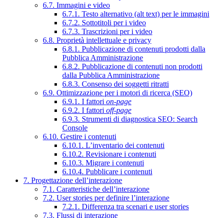
6.7. Immagini e video
6.7.1. Testo alternativo (alt text) per le immagini
6.7.2. Sottotitoli per i video
6.7.3. Trascrizioni per i video
6.8. Proprietà intellettuale e privacy
6.8.1. Pubblicazione di contenuti prodotti dalla
Pubblica Amministrazione
6.8.2. Pubblicazione di contenuti non prodotti
dalla Pubblica Amministrazione
6.8.3. Consenso dei soggetti ritratti
6.9. Ottimizzazione per i motori di ricerca (SEO)
6.9.1. I fattori
on-page
6.9.2. I fattori
off-page
6.9.3. Strumenti di diagnostica SEO: Search
Console
6.10. Gestire i contenuti
6.10.1. L’inventario dei contenuti
6.10.2. Revisionare i contenuti
6.10.3. Migrare i contenuti
6.10.4. Pubblicare i contenuti
7. Progettazione dell’interazione
7.1. Caratteristiche dell’interazione
7.2. User stories per definire l’interazione
7.2.1. Differenza tra scenari e user stories
7.3. Flussi di interazione