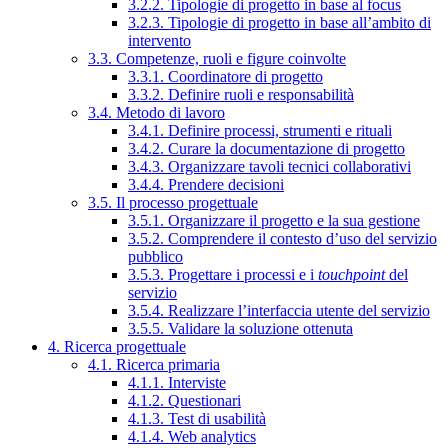
3.2.2. Tipologie di progetto in base al focus
3.2.3. Tipologie di progetto in base all’ambito di
intervento
3.3. Competenze, ruoli e figure coinvolte
3.3.1. Coordinatore di progetto
3.3.2. Definire ruoli e responsabilità
3.4. Metodo di lavoro
3.4.1. Definire processi, strumenti e rituali
3.4.2. Curare la documentazione di progetto
3.4.3. Organizzare tavoli tecnici collaborativi
3.4.4. Prendere decisioni
3.5. Il processo progettuale
3.5.1. Organizzare il progetto e la sua gestione
3.5.2. Comprendere il contesto d’uso del servizio
pubblico
3.5.3. Progettare i processi e i
touchpoint
del
servizio
3.5.4. Realizzare l’interfaccia utente del servizio
3.5.5. Validare la soluzione ottenuta
4. Ricerca progettuale
4.1. Ricerca primaria
4.1.1. Interviste
4.1.2. Questionari
4.1.3. Test di usabilità
4.1.4. Web analytics