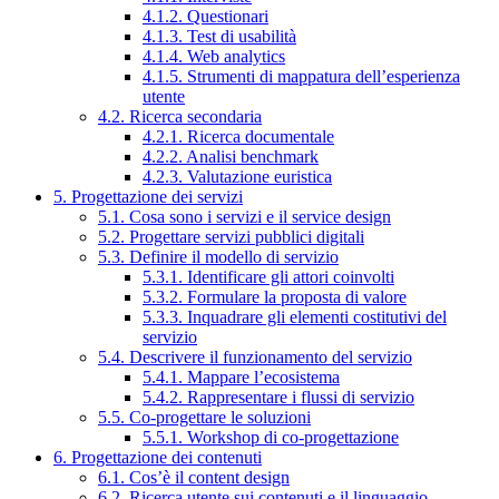
4.1.2. Questionari
4.1.3. Test di usabilità
4.1.4. Web analytics
4.1.5. Strumenti di mappatura dell’esperienza
utente
4.2. Ricerca secondaria
4.2.1. Ricerca documentale
4.2.2. Analisi benchmark
4.2.3. Valutazione euristica
5. Progettazione dei servizi
5.1. Cosa sono i servizi e il service design
5.2. Progettare servizi pubblici digitali
5.3. Definire il modello di servizio
5.3.1. Identificare gli attori coinvolti
5.3.2. Formulare la proposta di valore
5.3.3. Inquadrare gli elementi costitutivi del
servizio
5.4. Descrivere il funzionamento del servizio
5.4.1. Mappare l’ecosistema
5.4.2. Rappresentare i flussi di servizio
5.5. Co-progettare le soluzioni
5.5.1. Workshop di co-progettazione
6. Progettazione dei contenuti
6.1. Cos’è il content design
6.2. Ricerca utente sui contenuti e il linguaggio