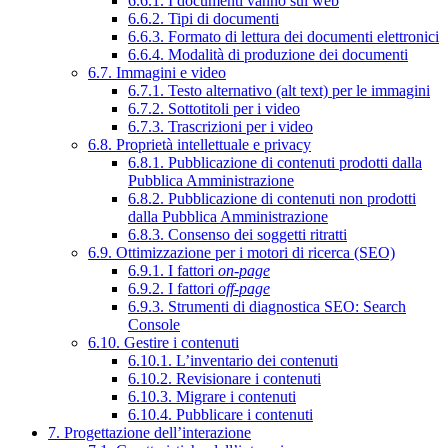
6.6.1. I documenti vanno sul web
6.6.2. Tipi di documenti
6.6.3. Formato di lettura dei documenti elettronici
6.6.4. Modalità di produzione dei documenti
6.7. Immagini e video
6.7.1. Testo alternativo (alt text) per le immagini
6.7.2. Sottotitoli per i video
6.7.3. Trascrizioni per i video
6.8. Proprietà intellettuale e privacy
6.8.1. Pubblicazione di contenuti prodotti dalla
Pubblica Amministrazione
6.8.2. Pubblicazione di contenuti non prodotti
dalla Pubblica Amministrazione
6.8.3. Consenso dei soggetti ritratti
6.9. Ottimizzazione per i motori di ricerca (SEO)
6.9.1. I fattori
on-page
6.9.2. I fattori
off-page
6.9.3. Strumenti di diagnostica SEO: Search
Console
6.10. Gestire i contenuti
6.10.1. L’inventario dei contenuti
6.10.2. Revisionare i contenuti
6.10.3. Migrare i contenuti
6.10.4. Pubblicare i contenuti
7. Progettazione dell’interazione