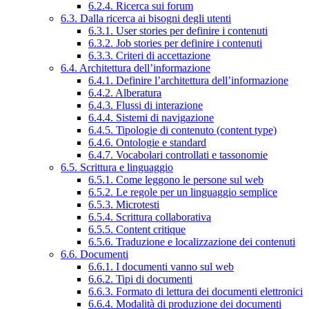
6.2.4. Ricerca sui forum
6.3. Dalla ricerca ai bisogni degli utenti
6.3.1. User stories per definire i contenuti
6.3.2. Job stories per definire i contenuti
6.3.3. Criteri di accettazione
6.4. Architettura dell’informazione
6.4.1. Definire l’architettura dell’informazione
6.4.2. Alberatura
6.4.3. Flussi di interazione
6.4.4. Sistemi di navigazione
6.4.5. Tipologie di contenuto (content type)
6.4.6. Ontologie e standard
6.4.7. Vocabolari controllati e tassonomie
6.5. Scrittura e linguaggio
6.5.1. Come leggono le persone sul web
6.5.2. Le regole per un linguaggio semplice
6.5.3. Microtesti
6.5.4. Scrittura collaborativa
6.5.5. Content critique
6.5.6. Traduzione e localizzazione dei contenuti
6.6. Documenti
6.6.1. I documenti vanno sul web
6.6.2. Tipi di documenti
6.6.3. Formato di lettura dei documenti elettronici
6.6.4. Modalità di produzione dei documenti