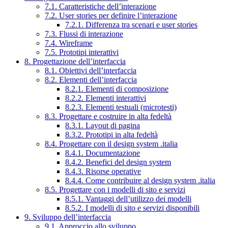
7.1. Caratteristiche dell’interazione
7.2. User stories per definire l’interazione
7.2.1. Differenza tra scenari e user stories
7.3. Flussi di interazione
7.4. Wireframe
7.5. Prototipi interattivi
8. Progettazione dell’interfaccia
8.1. Obiettivi dell’interfaccia
8.2. Elementi dell’interfaccia
8.2.1. Elementi di composizione
8.2.2. Elementi interattivi
8.2.3. Elementi testuali (microtesti)
8.3. Progettare e costruire in alta fedeltà
8.3.1. Layout di pagina
8.3.2. Prototipi in alta fedeltà
8.4. Progettare con il design system .italia
8.4.1. Documentazione
8.4.2. Benefici del design system
8.4.3. Risorse operative
8.4.4. Come contribuire al design system .italia
8.5. Progettare con i modelli di sito e servizi
8.5.1. Vantaggi dell’utilizzo dei modelli
8.5.2. I modelli di sito e servizi disponibili
9. Sviluppo dell’interfaccia
9.1. Approccio allo sviluppo