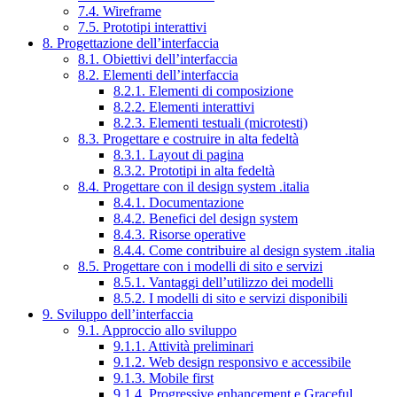
7.4. Wireframe
7.5. Prototipi interattivi
8. Progettazione dell’interfaccia
8.1. Obiettivi dell’interfaccia
8.2. Elementi dell’interfaccia
8.2.1. Elementi di composizione
8.2.2. Elementi interattivi
8.2.3. Elementi testuali (microtesti)
8.3. Progettare e costruire in alta fedeltà
8.3.1. Layout di pagina
8.3.2. Prototipi in alta fedeltà
8.4. Progettare con il design system .italia
8.4.1. Documentazione
8.4.2. Benefici del design system
8.4.3. Risorse operative
8.4.4. Come contribuire al design system .italia
8.5. Progettare con i modelli di sito e servizi
8.5.1. Vantaggi dell’utilizzo dei modelli
8.5.2. I modelli di sito e servizi disponibili
9. Sviluppo dell’interfaccia
9.1. Approccio allo sviluppo
9.1.1. Attività preliminari
9.1.2. Web design responsivo e accessibile
9.1.3. Mobile first
9.1.4. Progressive enhancement e Graceful