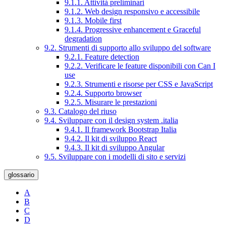
9.1.1. Attività preliminari
9.1.2. Web design responsivo e accessibile
9.1.3. Mobile first
9.1.4. Progressive enhancement e Graceful
degradation
9.2. Strumenti di supporto allo sviluppo del software
9.2.1. Feature detection
9.2.2. Verificare le feature disponibili con Can I
use
9.2.3. Strumenti e risorse per CSS e JavaScript
9.2.4. Supporto browser
9.2.5. Misurare le prestazioni
9.3. Catalogo del riuso
9.4. Sviluppare con il design system .italia
9.4.1. Il framework Bootstrap Italia
9.4.2. Il kit di sviluppo React
9.4.3. Il kit di sviluppo Angular
9.5. Sviluppare con i modelli di sito e servizi
glossario
A
B
C
D