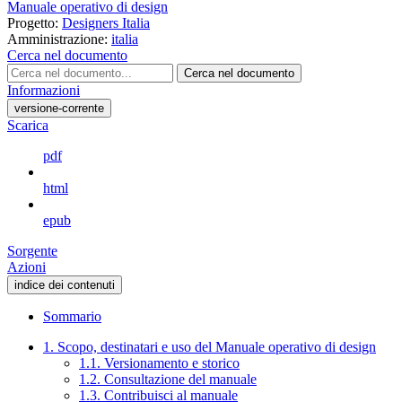
Manuale operativo di design
Progetto:
Designers Italia
Amministrazione:
italia
Cerca nel documento
Cerca nel documento
Informazioni
versione-corrente
Scarica
pdf
html
epub
Sorgente
Azioni
indice dei contenuti
Sommario
1. Scopo, destinatari e uso del Manuale operativo di design
1.1. Versionamento e storico
1.2. Consultazione del manuale
1.3. Contribuisci al manuale