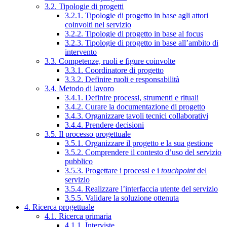
3.2. Tipologie di progetti
3.2.1. Tipologie di progetto in base agli attori
coinvolti nel servizio
3.2.2. Tipologie di progetto in base al focus
3.2.3. Tipologie di progetto in base all’ambito di
intervento
3.3. Competenze, ruoli e figure coinvolte
3.3.1. Coordinatore di progetto
3.3.2. Definire ruoli e responsabilità
3.4. Metodo di lavoro
3.4.1. Definire processi, strumenti e rituali
3.4.2. Curare la documentazione di progetto
3.4.3. Organizzare tavoli tecnici collaborativi
3.4.4. Prendere decisioni
3.5. Il processo progettuale
3.5.1. Organizzare il progetto e la sua gestione
3.5.2. Comprendere il contesto d’uso del servizio
pubblico
3.5.3. Progettare i processi e i
touchpoint
del
servizio
3.5.4. Realizzare l’interfaccia utente del servizio
3.5.5. Validare la soluzione ottenuta
4. Ricerca progettuale
4.1. Ricerca primaria
4.1.1. Interviste