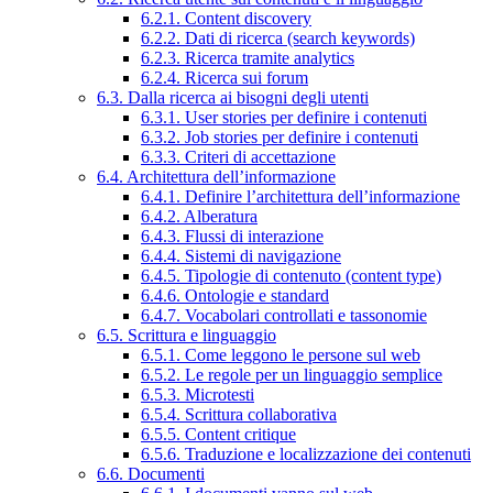
6.2.1. Content discovery
6.2.2. Dati di ricerca (search keywords)
6.2.3. Ricerca tramite analytics
6.2.4. Ricerca sui forum
6.3. Dalla ricerca ai bisogni degli utenti
6.3.1. User stories per definire i contenuti
6.3.2. Job stories per definire i contenuti
6.3.3. Criteri di accettazione
6.4. Architettura dell’informazione
6.4.1. Definire l’architettura dell’informazione
6.4.2. Alberatura
6.4.3. Flussi di interazione
6.4.4. Sistemi di navigazione
6.4.5. Tipologie di contenuto (content type)
6.4.6. Ontologie e standard
6.4.7. Vocabolari controllati e tassonomie
6.5. Scrittura e linguaggio
6.5.1. Come leggono le persone sul web
6.5.2. Le regole per un linguaggio semplice
6.5.3. Microtesti
6.5.4. Scrittura collaborativa
6.5.5. Content critique
6.5.6. Traduzione e localizzazione dei contenuti
6.6. Documenti