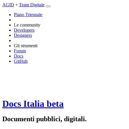
AGID
+
Team Digitale
Piano Triennale
Le community
Developers
Designers
Gli strumenti
Forum
Docs
GitHub
Docs Italia
beta
Documenti pubblici, digitali.