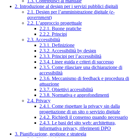
1.3. Contribuisci al manuale
2. Introduzione al design per i servizi pubblici digitali
2.1. Design per l’amministrazione digitale (
e-
government
)
2.2. L’approccio progettuale
2.2.1. Buone pratiche
2.2.2. Principi
2.3. Accessibilità
2.3.1. Definizione
2.3.2. Accessibilità by design
2.3.3. Principi per l’accessibilità
2.3.4. Linee guida e criteri di successo
2.3.5. Come rilasciare una dichiarazione di
accessibilità
2.3.6. Meccanismo di feedback e procedura di
attuazione
2.3.7. Obiettivi accessibilità
2.3.8. Normativa e approfondimenti
2.4. Privacy
2.4.1. Come rispettare la privacy sin dalla
progettazione di un sito o servizio digitale
2.4.2. Richiedi il consenso quando necessario
2.4.3. Le basi del sito web: architettura,
informativa privacy, riferimenti DPO
3. Pianificazione, gestione e strategia