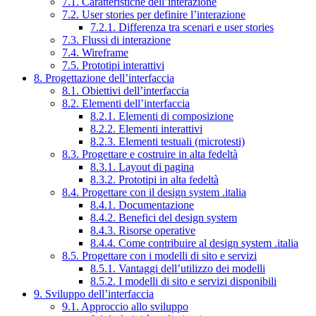
7.1. Caratteristiche dell’interazione
7.2. User stories per definire l’interazione
7.2.1. Differenza tra scenari e user stories
7.3. Flussi di interazione
7.4. Wireframe
7.5. Prototipi interattivi
8. Progettazione dell’interfaccia
8.1. Obiettivi dell’interfaccia
8.2. Elementi dell’interfaccia
8.2.1. Elementi di composizione
8.2.2. Elementi interattivi
8.2.3. Elementi testuali (microtesti)
8.3. Progettare e costruire in alta fedeltà
8.3.1. Layout di pagina
8.3.2. Prototipi in alta fedeltà
8.4. Progettare con il design system .italia
8.4.1. Documentazione
8.4.2. Benefici del design system
8.4.3. Risorse operative
8.4.4. Come contribuire al design system .italia
8.5. Progettare con i modelli di sito e servizi
8.5.1. Vantaggi dell’utilizzo dei modelli
8.5.2. I modelli di sito e servizi disponibili
9. Sviluppo dell’interfaccia
9.1. Approccio allo sviluppo