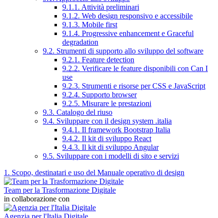
9.1.1. Attività preliminari
9.1.2. Web design responsivo e accessibile
9.1.3. Mobile first
9.1.4. Progressive enhancement e Graceful
degradation
9.2. Strumenti di supporto allo sviluppo del software
9.2.1. Feature detection
9.2.2. Verificare le feature disponibili con Can I
use
9.2.3. Strumenti e risorse per CSS e JavaScript
9.2.4. Supporto browser
9.2.5. Misurare le prestazioni
9.3. Catalogo del riuso
9.4. Sviluppare con il design system .italia
9.4.1. Il framework Bootstrap Italia
9.4.2. Il kit di sviluppo React
9.4.3. Il kit di sviluppo Angular
9.5. Sviluppare con i modelli di sito e servizi
1. Scopo, destinatari e uso del Manuale operativo di design
Team per la Trasformazione Digitale
in collaborazione con
Agenzia per l'Italia Digitale