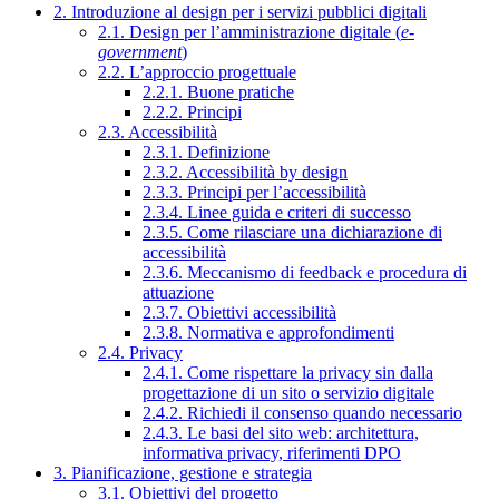
2. Introduzione al design per i servizi pubblici digitali
2.1. Design per l’amministrazione digitale (
e-
government
)
2.2. L’approccio progettuale
2.2.1. Buone pratiche
2.2.2. Principi
2.3. Accessibilità
2.3.1. Definizione
2.3.2. Accessibilità by design
2.3.3. Principi per l’accessibilità
2.3.4. Linee guida e criteri di successo
2.3.5. Come rilasciare una dichiarazione di
accessibilità
2.3.6. Meccanismo di feedback e procedura di
attuazione
2.3.7. Obiettivi accessibilità
2.3.8. Normativa e approfondimenti
2.4. Privacy
2.4.1. Come rispettare la privacy sin dalla
progettazione di un sito o servizio digitale
2.4.2. Richiedi il consenso quando necessario
2.4.3. Le basi del sito web: architettura,
informativa privacy, riferimenti DPO
3. Pianificazione, gestione e strategia
3.1. Obiettivi del progetto