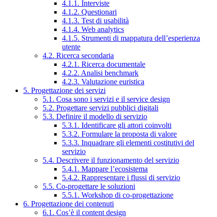
4.1.1. Interviste
4.1.2. Questionari
4.1.3. Test di usabilità
4.1.4. Web analytics
4.1.5. Strumenti di mappatura dell’esperienza
utente
4.2. Ricerca secondaria
4.2.1. Ricerca documentale
4.2.2. Analisi benchmark
4.2.3. Valutazione euristica
5. Progettazione dei servizi
5.1. Cosa sono i servizi e il service design
5.2. Progettare servizi pubblici digitali
5.3. Definire il modello di servizio
5.3.1. Identificare gli attori coinvolti
5.3.2. Formulare la proposta di valore
5.3.3. Inquadrare gli elementi costitutivi del
servizio
5.4. Descrivere il funzionamento del servizio
5.4.1. Mappare l’ecosistema
5.4.2. Rappresentare i flussi di servizio
5.5. Co-progettare le soluzioni
5.5.1. Workshop di co-progettazione
6. Progettazione dei contenuti
6.1. Cos’è il content design