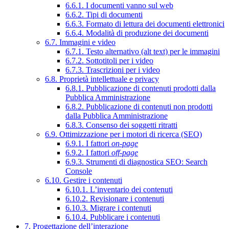
6.6.1. I documenti vanno sul web
6.6.2. Tipi di documenti
6.6.3. Formato di lettura dei documenti elettronici
6.6.4. Modalità di produzione dei documenti
6.7. Immagini e video
6.7.1. Testo alternativo (alt text) per le immagini
6.7.2. Sottotitoli per i video
6.7.3. Trascrizioni per i video
6.8. Proprietà intellettuale e privacy
6.8.1. Pubblicazione di contenuti prodotti dalla
Pubblica Amministrazione
6.8.2. Pubblicazione di contenuti non prodotti
dalla Pubblica Amministrazione
6.8.3. Consenso dei soggetti ritratti
6.9. Ottimizzazione per i motori di ricerca (SEO)
6.9.1. I fattori
on-page
6.9.2. I fattori
off-page
6.9.3. Strumenti di diagnostica SEO: Search
Console
6.10. Gestire i contenuti
6.10.1. L’inventario dei contenuti
6.10.2. Revisionare i contenuti
6.10.3. Migrare i contenuti
6.10.4. Pubblicare i contenuti
7. Progettazione dell’interazione