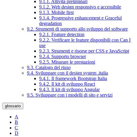
9.1.1. Attività preliminari
9.1.2. Web design responsivo e accessibile
9.1.3. Mobile first
9.1.4. Progressive enhancement e Graceful
degradation
9.2. Strumenti di supporto allo sviluppo del software
9.2.1. Feature detection
9.2.2. Verificare le feature disponibili con Can I
use
9.2.3. Strumenti e risorse per CSS e JavaScript
9.2.4. Supporto browser
9.2.5. Misurare le prestazioni
9.3. Catalogo del riuso
9.4. Sviluppare con il design system .italia
9.4.1. Il framework Bootstrap Italia
9.4.2. Il kit di sviluppo React
9.4.3. Il kit di sviluppo Angular
9.5. Sviluppare con i modelli di sito e servizi
glossario
A
B
C
D