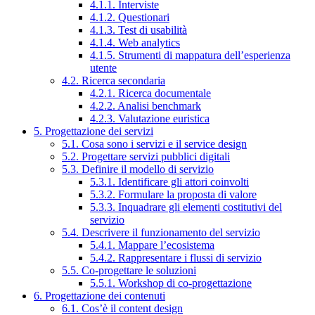
4.1.1. Interviste
4.1.2. Questionari
4.1.3. Test di usabilità
4.1.4. Web analytics
4.1.5. Strumenti di mappatura dell’esperienza
utente
4.2. Ricerca secondaria
4.2.1. Ricerca documentale
4.2.2. Analisi benchmark
4.2.3. Valutazione euristica
5. Progettazione dei servizi
5.1. Cosa sono i servizi e il service design
5.2. Progettare servizi pubblici digitali
5.3. Definire il modello di servizio
5.3.1. Identificare gli attori coinvolti
5.3.2. Formulare la proposta di valore
5.3.3. Inquadrare gli elementi costitutivi del
servizio
5.4. Descrivere il funzionamento del servizio
5.4.1. Mappare l’ecosistema
5.4.2. Rappresentare i flussi di servizio
5.5. Co-progettare le soluzioni
5.5.1. Workshop di co-progettazione
6. Progettazione dei contenuti
6.1. Cos’è il content design