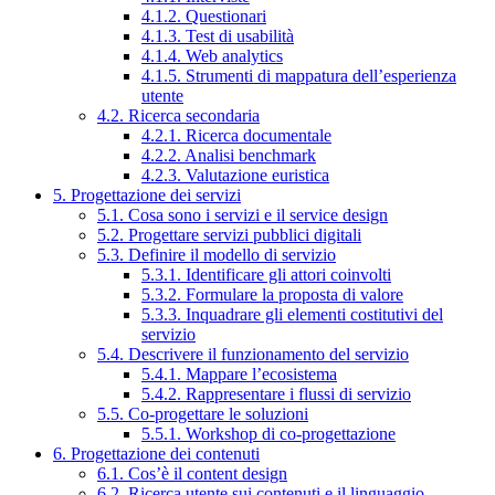
4.1.2. Questionari
4.1.3. Test di usabilità
4.1.4. Web analytics
4.1.5. Strumenti di mappatura dell’esperienza
utente
4.2. Ricerca secondaria
4.2.1. Ricerca documentale
4.2.2. Analisi benchmark
4.2.3. Valutazione euristica
5. Progettazione dei servizi
5.1. Cosa sono i servizi e il service design
5.2. Progettare servizi pubblici digitali
5.3. Definire il modello di servizio
5.3.1. Identificare gli attori coinvolti
5.3.2. Formulare la proposta di valore
5.3.3. Inquadrare gli elementi costitutivi del
servizio
5.4. Descrivere il funzionamento del servizio
5.4.1. Mappare l’ecosistema
5.4.2. Rappresentare i flussi di servizio
5.5. Co-progettare le soluzioni
5.5.1. Workshop di co-progettazione
6. Progettazione dei contenuti
6.1. Cos’è il content design
6.2. Ricerca utente sui contenuti e il linguaggio