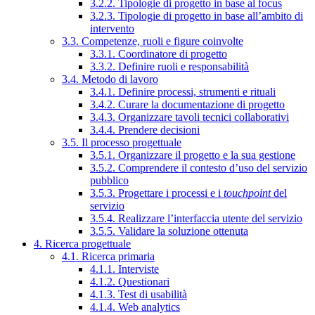
3.2.2. Tipologie di progetto in base al focus
3.2.3. Tipologie di progetto in base all’ambito di
intervento
3.3. Competenze, ruoli e figure coinvolte
3.3.1. Coordinatore di progetto
3.3.2. Definire ruoli e responsabilità
3.4. Metodo di lavoro
3.4.1. Definire processi, strumenti e rituali
3.4.2. Curare la documentazione di progetto
3.4.3. Organizzare tavoli tecnici collaborativi
3.4.4. Prendere decisioni
3.5. Il processo progettuale
3.5.1. Organizzare il progetto e la sua gestione
3.5.2. Comprendere il contesto d’uso del servizio
pubblico
3.5.3. Progettare i processi e i
touchpoint
del
servizio
3.5.4. Realizzare l’interfaccia utente del servizio
3.5.5. Validare la soluzione ottenuta
4. Ricerca progettuale
4.1. Ricerca primaria
4.1.1. Interviste
4.1.2. Questionari
4.1.3. Test di usabilità
4.1.4. Web analytics