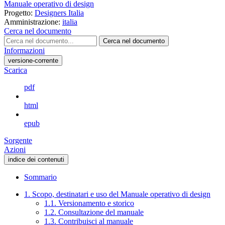
Manuale operativo di design
Progetto:
Designers Italia
Amministrazione:
italia
Cerca nel documento
Cerca nel documento
Informazioni
versione-corrente
Scarica
pdf
html
epub
Sorgente
Azioni
indice dei contenuti
Sommario
1. Scopo, destinatari e uso del Manuale operativo di design
1.1. Versionamento e storico
1.2. Consultazione del manuale
1.3. Contribuisci al manuale