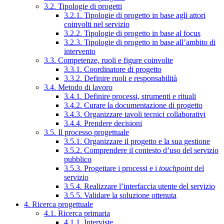
3.2. Tipologie di progetti
3.2.1. Tipologie di progetto in base agli attori
coinvolti nel servizio
3.2.2. Tipologie di progetto in base al focus
3.2.3. Tipologie di progetto in base all’ambito di
intervento
3.3. Competenze, ruoli e figure coinvolte
3.3.1. Coordinatore di progetto
3.3.2. Definire ruoli e responsabilità
3.4. Metodo di lavoro
3.4.1. Definire processi, strumenti e rituali
3.4.2. Curare la documentazione di progetto
3.4.3. Organizzare tavoli tecnici collaborativi
3.4.4. Prendere decisioni
3.5. Il processo progettuale
3.5.1. Organizzare il progetto e la sua gestione
3.5.2. Comprendere il contesto d’uso del servizio
pubblico
3.5.3. Progettare i processi e i
touchpoint
del
servizio
3.5.4. Realizzare l’interfaccia utente del servizio
3.5.5. Validare la soluzione ottenuta
4. Ricerca progettuale
4.1. Ricerca primaria
4.1.1. Interviste