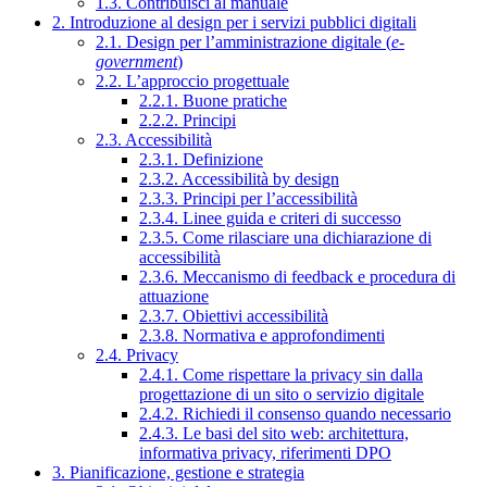
1.3. Contribuisci al manuale
2. Introduzione al design per i servizi pubblici digitali
2.1. Design per l’amministrazione digitale (
e-
government
)
2.2. L’approccio progettuale
2.2.1. Buone pratiche
2.2.2. Principi
2.3. Accessibilità
2.3.1. Definizione
2.3.2. Accessibilità by design
2.3.3. Principi per l’accessibilità
2.3.4. Linee guida e criteri di successo
2.3.5. Come rilasciare una dichiarazione di
accessibilità
2.3.6. Meccanismo di feedback e procedura di
attuazione
2.3.7. Obiettivi accessibilità
2.3.8. Normativa e approfondimenti
2.4. Privacy
2.4.1. Come rispettare la privacy sin dalla
progettazione di un sito o servizio digitale
2.4.2. Richiedi il consenso quando necessario
2.4.3. Le basi del sito web: architettura,
informativa privacy, riferimenti DPO
3. Pianificazione, gestione e strategia