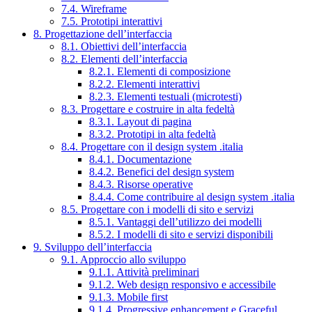
7.4. Wireframe
7.5. Prototipi interattivi
8. Progettazione dell’interfaccia
8.1. Obiettivi dell’interfaccia
8.2. Elementi dell’interfaccia
8.2.1. Elementi di composizione
8.2.2. Elementi interattivi
8.2.3. Elementi testuali (microtesti)
8.3. Progettare e costruire in alta fedeltà
8.3.1. Layout di pagina
8.3.2. Prototipi in alta fedeltà
8.4. Progettare con il design system .italia
8.4.1. Documentazione
8.4.2. Benefici del design system
8.4.3. Risorse operative
8.4.4. Come contribuire al design system .italia
8.5. Progettare con i modelli di sito e servizi
8.5.1. Vantaggi dell’utilizzo dei modelli
8.5.2. I modelli di sito e servizi disponibili
9. Sviluppo dell’interfaccia
9.1. Approccio allo sviluppo
9.1.1. Attività preliminari
9.1.2. Web design responsivo e accessibile
9.1.3. Mobile first
9.1.4. Progressive enhancement e Graceful