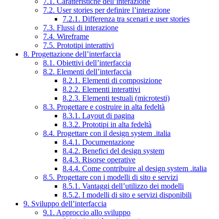
7.1. Caratteristiche dell’interazione
7.2. User stories per definire l’interazione
7.2.1. Differenza tra scenari e user stories
7.3. Flussi di interazione
7.4. Wireframe
7.5. Prototipi interattivi
8. Progettazione dell’interfaccia
8.1. Obiettivi dell’interfaccia
8.2. Elementi dell’interfaccia
8.2.1. Elementi di composizione
8.2.2. Elementi interattivi
8.2.3. Elementi testuali (microtesti)
8.3. Progettare e costruire in alta fedeltà
8.3.1. Layout di pagina
8.3.2. Prototipi in alta fedeltà
8.4. Progettare con il design system .italia
8.4.1. Documentazione
8.4.2. Benefici del design system
8.4.3. Risorse operative
8.4.4. Come contribuire al design system .italia
8.5. Progettare con i modelli di sito e servizi
8.5.1. Vantaggi dell’utilizzo dei modelli
8.5.2. I modelli di sito e servizi disponibili
9. Sviluppo dell’interfaccia
9.1. Approccio allo sviluppo