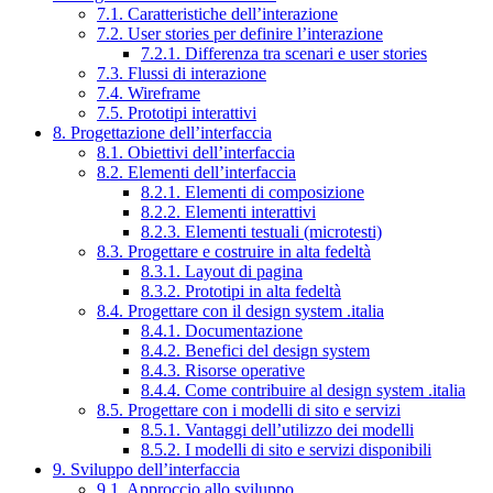
7.1. Caratteristiche dell’interazione
7.2. User stories per definire l’interazione
7.2.1. Differenza tra scenari e user stories
7.3. Flussi di interazione
7.4. Wireframe
7.5. Prototipi interattivi
8. Progettazione dell’interfaccia
8.1. Obiettivi dell’interfaccia
8.2. Elementi dell’interfaccia
8.2.1. Elementi di composizione
8.2.2. Elementi interattivi
8.2.3. Elementi testuali (microtesti)
8.3. Progettare e costruire in alta fedeltà
8.3.1. Layout di pagina
8.3.2. Prototipi in alta fedeltà
8.4. Progettare con il design system .italia
8.4.1. Documentazione
8.4.2. Benefici del design system
8.4.3. Risorse operative
8.4.4. Come contribuire al design system .italia
8.5. Progettare con i modelli di sito e servizi
8.5.1. Vantaggi dell’utilizzo dei modelli
8.5.2. I modelli di sito e servizi disponibili
9. Sviluppo dell’interfaccia
9.1. Approccio allo sviluppo