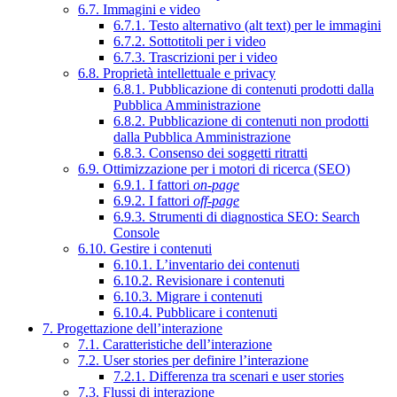
6.7. Immagini e video
6.7.1. Testo alternativo (alt text) per le immagini
6.7.2. Sottotitoli per i video
6.7.3. Trascrizioni per i video
6.8. Proprietà intellettuale e privacy
6.8.1. Pubblicazione di contenuti prodotti dalla
Pubblica Amministrazione
6.8.2. Pubblicazione di contenuti non prodotti
dalla Pubblica Amministrazione
6.8.3. Consenso dei soggetti ritratti
6.9. Ottimizzazione per i motori di ricerca (SEO)
6.9.1. I fattori
on-page
6.9.2. I fattori
off-page
6.9.3. Strumenti di diagnostica SEO: Search
Console
6.10. Gestire i contenuti
6.10.1. L’inventario dei contenuti
6.10.2. Revisionare i contenuti
6.10.3. Migrare i contenuti
6.10.4. Pubblicare i contenuti
7. Progettazione dell’interazione
7.1. Caratteristiche dell’interazione
7.2. User stories per definire l’interazione
7.2.1. Differenza tra scenari e user stories
7.3. Flussi di interazione