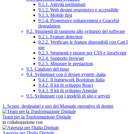
9.1.1. Attività preliminari
9.1.2. Web design responsivo e accessibile
9.1.3. Mobile first
9.1.4. Progressive enhancement e Graceful
degradation
9.2. Strumenti di supporto allo sviluppo del software
9.2.1. Feature detection
9.2.2. Verificare le feature disponibili con Can I
use
9.2.3. Strumenti e risorse per CSS e JavaScript
9.2.4. Supporto browser
9.2.5. Misurare le prestazioni
9.3. Catalogo del riuso
9.4. Sviluppare con il design system .italia
9.4.1. Il framework Bootstrap Italia
9.4.2. Il kit di sviluppo React
9.4.3. Il kit di sviluppo Angular
9.5. Sviluppare con i modelli di sito e servizi
1. Scopo, destinatari e uso del Manuale operativo di design
Team per la Trasformazione Digitale
in collaborazione con
Agenzia per l'Italia Digitale