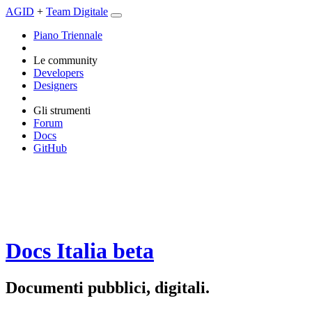
AGID
+
Team Digitale
Piano Triennale
Le community
Developers
Designers
Gli strumenti
Forum
Docs
GitHub
Docs Italia
beta
Documenti pubblici, digitali.