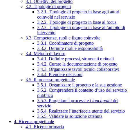
3.1. Obiettivi del progetto
3.2. Tipologie di progetti
3.2.1. Tipologie di progetto in base agli attori
coinvolti nel servizio
3.2.2. Tipologie di progetto in base al focus
3.2.3. Tipologie di progetto in base all’ambito di
intervento
3.3. Competenze, ruoli e figure coinvolte
3.3.1. Coordinatore di progetto
3.3.2. Definire ruoli e responsabilità
3.4. Metodo di lavoro
3.4.1. Definire processi, strumenti e rituali
3.4.2. Curare la documentazione di progetto
3.4.3. Organizzare tavoli tecnici collaborativi
3.4.4. Prendere decisioni
3.5. Il processo progettuale
3.5.1. Organizzare il progetto e la sua gestione
3.5.2. Comprendere il contesto d’uso del servizio
pubblico
3.5.3. Progettare i processi e i
touchpoint
del
servizio
3.5.4. Realizzare l’interfaccia utente del servizio
3.5.5. Validare la soluzione ottenuta
4. Ricerca progettuale
4.1. Ricerca primaria