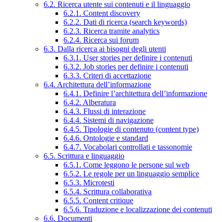
6.2. Ricerca utente sui contenuti e il linguaggio
6.2.1. Content discovery
6.2.2. Dati di ricerca (search keywords)
6.2.3. Ricerca tramite analytics
6.2.4. Ricerca sui forum
6.3. Dalla ricerca ai bisogni degli utenti
6.3.1. User stories per definire i contenuti
6.3.2. Job stories per definire i contenuti
6.3.3. Criteri di accettazione
6.4. Architettura dell’informazione
6.4.1. Definire l’architettura dell’informazione
6.4.2. Alberatura
6.4.3. Flussi di interazione
6.4.4. Sistemi di navigazione
6.4.5. Tipologie di contenuto (content type)
6.4.6. Ontologie e standard
6.4.7. Vocabolari controllati e tassonomie
6.5. Scrittura e linguaggio
6.5.1. Come leggono le persone sul web
6.5.2. Le regole per un linguaggio semplice
6.5.3. Microtesti
6.5.4. Scrittura collaborativa
6.5.5. Content critique
6.5.6. Traduzione e localizzazione dei contenuti
6.6. Documenti