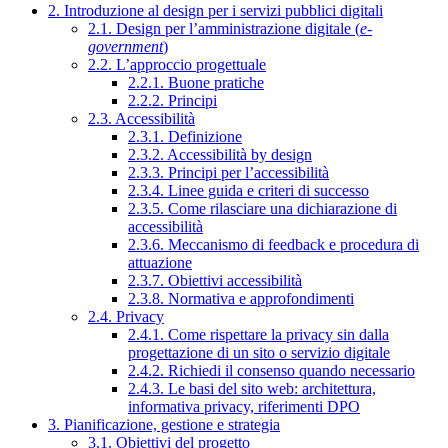
2. Introduzione al design per i servizi pubblici digitali
2.1. Design per l’amministrazione digitale (
e-
government
)
2.2. L’approccio progettuale
2.2.1. Buone pratiche
2.2.2. Principi
2.3. Accessibilità
2.3.1. Definizione
2.3.2. Accessibilità by design
2.3.3. Principi per l’accessibilità
2.3.4. Linee guida e criteri di successo
2.3.5. Come rilasciare una dichiarazione di
accessibilità
2.3.6. Meccanismo di feedback e procedura di
attuazione
2.3.7. Obiettivi accessibilità
2.3.8. Normativa e approfondimenti
2.4. Privacy
2.4.1. Come rispettare la privacy sin dalla
progettazione di un sito o servizio digitale
2.4.2. Richiedi il consenso quando necessario
2.4.3. Le basi del sito web: architettura,
informativa privacy, riferimenti DPO
3. Pianificazione, gestione e strategia
3.1. Obiettivi del progetto