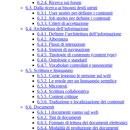
6.2.4. Ricerca sui forum
6.3. Dalla ricerca ai bisogni degli utenti
6.3.1. User stories per definire i contenuti
6.3.2. Job stories per definire i contenuti
6.3.3. Criteri di accettazione
6.4. Architettura dell’informazione
6.4.1. Definire l’architettura dell’informazione
6.4.2. Alberatura
6.4.3. Flussi di interazione
6.4.4. Sistemi di navigazione
6.4.5. Tipologie di contenuto (content type)
6.4.6. Ontologie e standard
6.4.7. Vocabolari controllati e tassonomie
6.5. Scrittura e linguaggio
6.5.1. Come leggono le persone sul web
6.5.2. Le regole per un linguaggio semplice
6.5.3. Microtesti
6.5.4. Scrittura collaborativa
6.5.5. Content critique
6.5.6. Traduzione e localizzazione dei contenuti
6.6. Documenti
6.6.1. I documenti vanno sul web
6.6.2. Tipi di documenti
6.6.3. Formato di lettura dei documenti elettronici
6.6.4. Modalità di produzione dei documenti