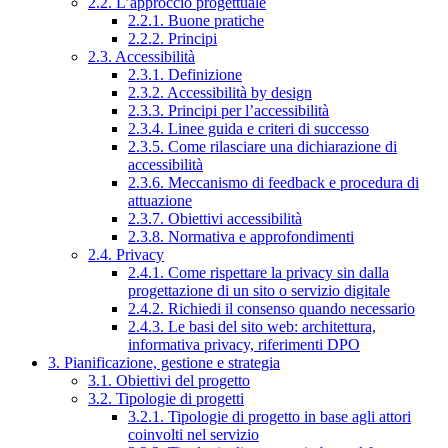
2.2. L’approccio progettuale
2.2.1. Buone pratiche
2.2.2. Principi
2.3. Accessibilità
2.3.1. Definizione
2.3.2. Accessibilità by design
2.3.3. Principi per l’accessibilità
2.3.4. Linee guida e criteri di successo
2.3.5. Come rilasciare una dichiarazione di
accessibilità
2.3.6. Meccanismo di feedback e procedura di
attuazione
2.3.7. Obiettivi accessibilità
2.3.8. Normativa e approfondimenti
2.4. Privacy
2.4.1. Come rispettare la privacy sin dalla
progettazione di un sito o servizio digitale
2.4.2. Richiedi il consenso quando necessario
2.4.3. Le basi del sito web: architettura,
informativa privacy, riferimenti DPO
3. Pianificazione, gestione e strategia
3.1. Obiettivi del progetto
3.2. Tipologie di progetti
3.2.1. Tipologie di progetto in base agli attori
coinvolti nel servizio