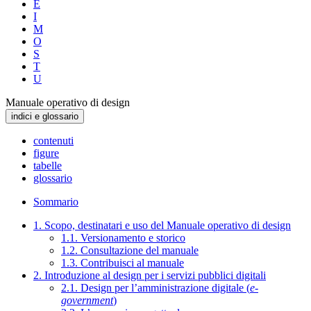
E
I
M
O
S
T
U
Manuale operativo di design
indici e glossario
contenuti
figure
tabelle
glossario
Sommario
1. Scopo, destinatari e uso del Manuale operativo di design
1.1. Versionamento e storico
1.2. Consultazione del manuale
1.3. Contribuisci al manuale
2. Introduzione al design per i servizi pubblici digitali
2.1. Design per l’amministrazione digitale (
e-
government
)