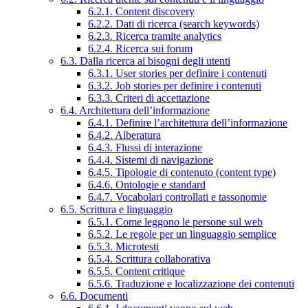
6.2.1. Content discovery
6.2.2. Dati di ricerca (search keywords)
6.2.3. Ricerca tramite analytics
6.2.4. Ricerca sui forum
6.3. Dalla ricerca ai bisogni degli utenti
6.3.1. User stories per definire i contenuti
6.3.2. Job stories per definire i contenuti
6.3.3. Criteri di accettazione
6.4. Architettura dell’informazione
6.4.1. Definire l’architettura dell’informazione
6.4.2. Alberatura
6.4.3. Flussi di interazione
6.4.4. Sistemi di navigazione
6.4.5. Tipologie di contenuto (content type)
6.4.6. Ontologie e standard
6.4.7. Vocabolari controllati e tassonomie
6.5. Scrittura e linguaggio
6.5.1. Come leggono le persone sul web
6.5.2. Le regole per un linguaggio semplice
6.5.3. Microtesti
6.5.4. Scrittura collaborativa
6.5.5. Content critique
6.5.6. Traduzione e localizzazione dei contenuti
6.6. Documenti