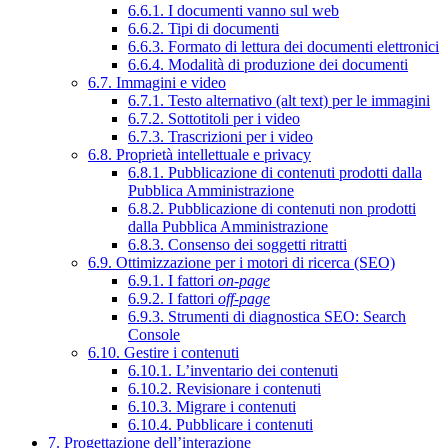
6.6.1. I documenti vanno sul web
6.6.2. Tipi di documenti
6.6.3. Formato di lettura dei documenti elettronici
6.6.4. Modalità di produzione dei documenti
6.7. Immagini e video
6.7.1. Testo alternativo (alt text) per le immagini
6.7.2. Sottotitoli per i video
6.7.3. Trascrizioni per i video
6.8. Proprietà intellettuale e privacy
6.8.1. Pubblicazione di contenuti prodotti dalla
Pubblica Amministrazione
6.8.2. Pubblicazione di contenuti non prodotti
dalla Pubblica Amministrazione
6.8.3. Consenso dei soggetti ritratti
6.9. Ottimizzazione per i motori di ricerca (SEO)
6.9.1. I fattori
on-page
6.9.2. I fattori
off-page
6.9.3. Strumenti di diagnostica SEO: Search
Console
6.10. Gestire i contenuti
6.10.1. L’inventario dei contenuti
6.10.2. Revisionare i contenuti
6.10.3. Migrare i contenuti
6.10.4. Pubblicare i contenuti
7. Progettazione dell’interazione