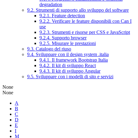
degradation
9.2. Strumenti di supporto allo sviluppo del software
9.2.1. Feature detection
9.2.2. Verificare le feature disponibili con Can I
use
9.2.3. Strumenti e risorse per CSS e JavaScript
9.2.4. Supporto browser
9.2.5. Misurare le prestazioni
9.3. Catalogo del riuso
9.4. Sviluppare con il design system .italia
9.4.1. Il framework Bootstrap Italia
9.4.2. Il kit di sviluppo React
9.4.3. Il kit di sviluppo Angular
9.5. Sviluppare con i modelli di sito e servizi
None
None
A
B
C
D
E
I
M