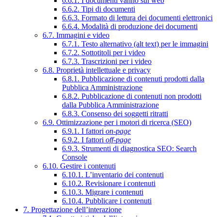
6.6.1. I documenti vanno sul web
6.6.2. Tipi di documenti
6.6.3. Formato di lettura dei documenti elettronici
6.6.4. Modalità di produzione dei documenti
6.7. Immagini e video
6.7.1. Testo alternativo (alt text) per le immagini
6.7.2. Sottotitoli per i video
6.7.3. Trascrizioni per i video
6.8. Proprietà intellettuale e privacy
6.8.1. Pubblicazione di contenuti prodotti dalla
Pubblica Amministrazione
6.8.2. Pubblicazione di contenuti non prodotti
dalla Pubblica Amministrazione
6.8.3. Consenso dei soggetti ritratti
6.9. Ottimizzazione per i motori di ricerca (SEO)
6.9.1. I fattori
on-page
6.9.2. I fattori
off-page
6.9.3. Strumenti di diagnostica SEO: Search
Console
6.10. Gestire i contenuti
6.10.1. L’inventario dei contenuti
6.10.2. Revisionare i contenuti
6.10.3. Migrare i contenuti
6.10.4. Pubblicare i contenuti
7. Progettazione dell’interazione