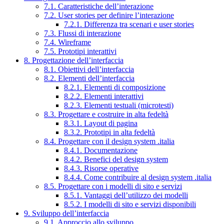
7.1. Caratteristiche dell’interazione
7.2. User stories per definire l’interazione
7.2.1. Differenza tra scenari e user stories
7.3. Flussi di interazione
7.4. Wireframe
7.5. Prototipi interattivi
8. Progettazione dell’interfaccia
8.1. Obiettivi dell’interfaccia
8.2. Elementi dell’interfaccia
8.2.1. Elementi di composizione
8.2.2. Elementi interattivi
8.2.3. Elementi testuali (microtesti)
8.3. Progettare e costruire in alta fedeltà
8.3.1. Layout di pagina
8.3.2. Prototipi in alta fedeltà
8.4. Progettare con il design system .italia
8.4.1. Documentazione
8.4.2. Benefici del design system
8.4.3. Risorse operative
8.4.4. Come contribuire al design system .italia
8.5. Progettare con i modelli di sito e servizi
8.5.1. Vantaggi dell’utilizzo dei modelli
8.5.2. I modelli di sito e servizi disponibili
9. Sviluppo dell’interfaccia
9.1. Approccio allo sviluppo