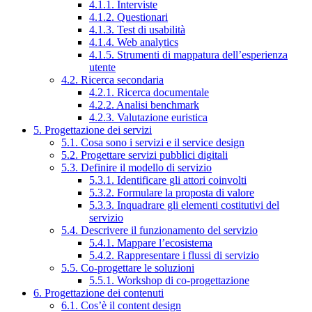
4.1.1. Interviste
4.1.2. Questionari
4.1.3. Test di usabilità
4.1.4. Web analytics
4.1.5. Strumenti di mappatura dell’esperienza
utente
4.2. Ricerca secondaria
4.2.1. Ricerca documentale
4.2.2. Analisi benchmark
4.2.3. Valutazione euristica
5. Progettazione dei servizi
5.1. Cosa sono i servizi e il service design
5.2. Progettare servizi pubblici digitali
5.3. Definire il modello di servizio
5.3.1. Identificare gli attori coinvolti
5.3.2. Formulare la proposta di valore
5.3.3. Inquadrare gli elementi costitutivi del
servizio
5.4. Descrivere il funzionamento del servizio
5.4.1. Mappare l’ecosistema
5.4.2. Rappresentare i flussi di servizio
5.5. Co-progettare le soluzioni
5.5.1. Workshop di co-progettazione
6. Progettazione dei contenuti
6.1. Cos’è il content design