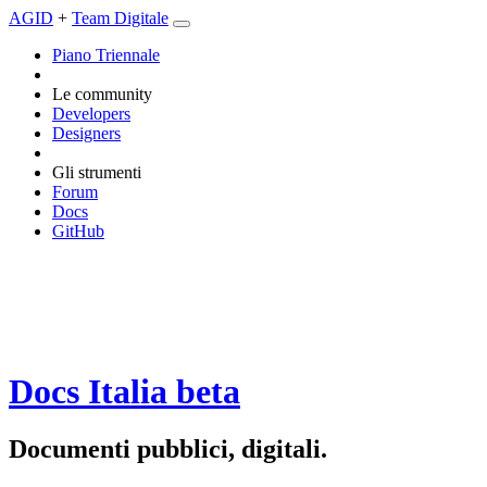
AGID
+
Team Digitale
Piano Triennale
Le community
Developers
Designers
Gli strumenti
Forum
Docs
GitHub
Docs Italia
beta
Documenti pubblici, digitali.