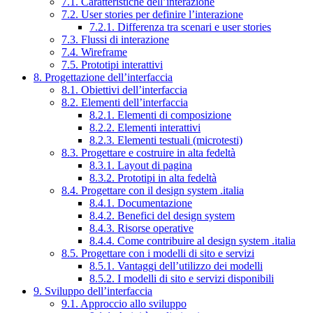
7.1. Caratteristiche dell’interazione
7.2. User stories per definire l’interazione
7.2.1. Differenza tra scenari e user stories
7.3. Flussi di interazione
7.4. Wireframe
7.5. Prototipi interattivi
8. Progettazione dell’interfaccia
8.1. Obiettivi dell’interfaccia
8.2. Elementi dell’interfaccia
8.2.1. Elementi di composizione
8.2.2. Elementi interattivi
8.2.3. Elementi testuali (microtesti)
8.3. Progettare e costruire in alta fedeltà
8.3.1. Layout di pagina
8.3.2. Prototipi in alta fedeltà
8.4. Progettare con il design system .italia
8.4.1. Documentazione
8.4.2. Benefici del design system
8.4.3. Risorse operative
8.4.4. Come contribuire al design system .italia
8.5. Progettare con i modelli di sito e servizi
8.5.1. Vantaggi dell’utilizzo dei modelli
8.5.2. I modelli di sito e servizi disponibili
9. Sviluppo dell’interfaccia
9.1. Approccio allo sviluppo