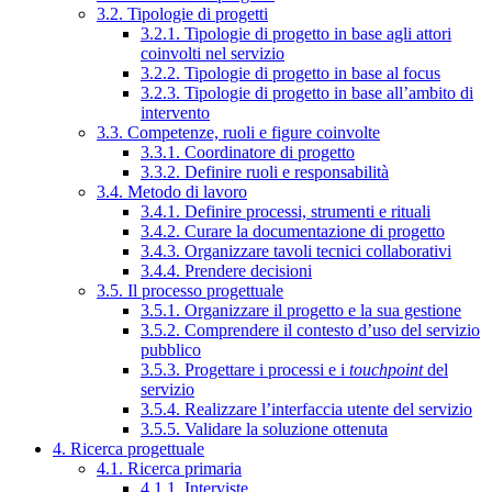
3.2. Tipologie di progetti
3.2.1. Tipologie di progetto in base agli attori
coinvolti nel servizio
3.2.2. Tipologie di progetto in base al focus
3.2.3. Tipologie di progetto in base all’ambito di
intervento
3.3. Competenze, ruoli e figure coinvolte
3.3.1. Coordinatore di progetto
3.3.2. Definire ruoli e responsabilità
3.4. Metodo di lavoro
3.4.1. Definire processi, strumenti e rituali
3.4.2. Curare la documentazione di progetto
3.4.3. Organizzare tavoli tecnici collaborativi
3.4.4. Prendere decisioni
3.5. Il processo progettuale
3.5.1. Organizzare il progetto e la sua gestione
3.5.2. Comprendere il contesto d’uso del servizio
pubblico
3.5.3. Progettare i processi e i
touchpoint
del
servizio
3.5.4. Realizzare l’interfaccia utente del servizio
3.5.5. Validare la soluzione ottenuta
4. Ricerca progettuale
4.1. Ricerca primaria
4.1.1. Interviste