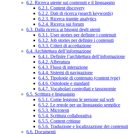
6.2. Ricerca utente sui contenuti e il linguaggio
6.2.1. Content discovery
6.2.2. Dati di ricerca (search keywords)
6.2.3. Ricerca tramite analytics
6.2.4. Ricerca sui forum
6.3. Dalla ricerca ai bisogni degli utenti
6.3.1. User stories per definire i contenuti
6.3.2. Job stories per definire i contenuti
6.3.3. Criteri di accettazione
6.4. Architettura dell’informazione
6.4.1. Definire l’architettura dell’informazione
6.4.2. Alberatura
6.4.3. Flussi di interazione
6.4.4. Sistemi di navigazione
6.4.5. Tipologie di contenuto (content type)
6.4.6. Ontologie e standard
6.4.7. Vocabolari controllati e tassonomie
6.5. Scrittura e linguaggio
6.5.1. Come leggono le persone sul web
6.5.2. Le regole per un linguaggio semplice
6.5.3. Microtesti
6.5.4. Scrittura collaborativa
6.5.5. Content critique
6.5.6. Traduzione e localizzazione dei contenuti
6.6. Documenti