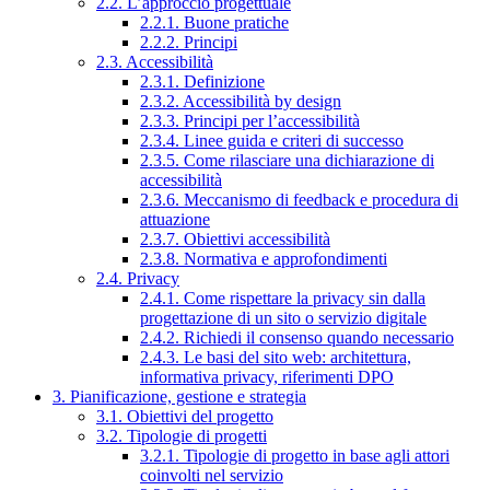
2.2. L’approccio progettuale
2.2.1. Buone pratiche
2.2.2. Principi
2.3. Accessibilità
2.3.1. Definizione
2.3.2. Accessibilità by design
2.3.3. Principi per l’accessibilità
2.3.4. Linee guida e criteri di successo
2.3.5. Come rilasciare una dichiarazione di
accessibilità
2.3.6. Meccanismo di feedback e procedura di
attuazione
2.3.7. Obiettivi accessibilità
2.3.8. Normativa e approfondimenti
2.4. Privacy
2.4.1. Come rispettare la privacy sin dalla
progettazione di un sito o servizio digitale
2.4.2. Richiedi il consenso quando necessario
2.4.3. Le basi del sito web: architettura,
informativa privacy, riferimenti DPO
3. Pianificazione, gestione e strategia
3.1. Obiettivi del progetto
3.2. Tipologie di progetti
3.2.1. Tipologie di progetto in base agli attori
coinvolti nel servizio