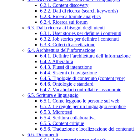
6.2.1. Content discovery
6.2.2. Dati di ricerca (search keywords)
6.2.3. Ricerca tramite analytics
6.2.4. Ricerca sui forum
6.3. Dalla ricerca ai bisogni degli utenti
6.3.1. User stories per definire i contenuti
6.3.2. Job stories per definire i contenuti
6.3.3. Criteri di accettazione
6.4. Architettura dell’informazione
6.4.1. Definire l’architettura dell’informazione
6.4.2. Alberatura
6.4.3. Flussi di interazione
6.4.4. Sistemi di navigazione
6.4.5. Tipologie di contenuto (content type)
6.4.6. Ontologie e standard
6.4.7. Vocabolari controllati e tassonomie
6.5. Scrittura e linguaggio
6.5.1. Come leggono le persone sul web
6.5.2. Le regole per un linguaggio semplice
6.5.3. Microtesti
6.5.4. Scrittura collaborativa
6.5.5. Content critique
6.5.6. Traduzione e localizzazione dei contenuti
6.6. Documenti