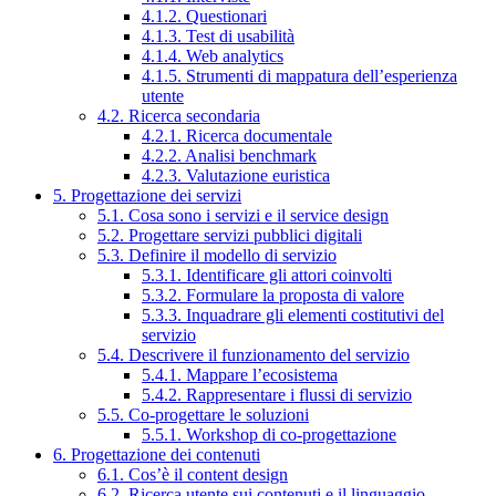
4.1.2. Questionari
4.1.3. Test di usabilità
4.1.4. Web analytics
4.1.5. Strumenti di mappatura dell’esperienza
utente
4.2. Ricerca secondaria
4.2.1. Ricerca documentale
4.2.2. Analisi benchmark
4.2.3. Valutazione euristica
5. Progettazione dei servizi
5.1. Cosa sono i servizi e il service design
5.2. Progettare servizi pubblici digitali
5.3. Definire il modello di servizio
5.3.1. Identificare gli attori coinvolti
5.3.2. Formulare la proposta di valore
5.3.3. Inquadrare gli elementi costitutivi del
servizio
5.4. Descrivere il funzionamento del servizio
5.4.1. Mappare l’ecosistema
5.4.2. Rappresentare i flussi di servizio
5.5. Co-progettare le soluzioni
5.5.1. Workshop di co-progettazione
6. Progettazione dei contenuti
6.1. Cos’è il content design
6.2. Ricerca utente sui contenuti e il linguaggio