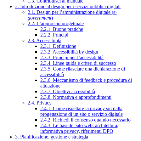
1.3. Contribuisci al manuale
2. Introduzione al design per i servizi pubblici digitali
2.1. Design per l’amministrazione digitale (
e-
government
)
2.2. L’approccio progettuale
2.2.1. Buone pratiche
2.2.2. Principi
2.3. Accessibilità
2.3.1. Definizione
2.3.2. Accessibilità by design
2.3.3. Principi per l’accessibilità
2.3.4. Linee guida e criteri di successo
2.3.5. Come rilasciare una dichiarazione di
accessibilità
2.3.6. Meccanismo di feedback e procedura di
attuazione
2.3.7. Obiettivi accessibilità
2.3.8. Normativa e approfondimenti
2.4. Privacy
2.4.1. Come rispettare la privacy sin dalla
progettazione di un sito o servizio digitale
2.4.2. Richiedi il consenso quando necessario
2.4.3. Le basi del sito web: architettura,
informativa privacy, riferimenti DPO
3. Pianificazione, gestione e strategia