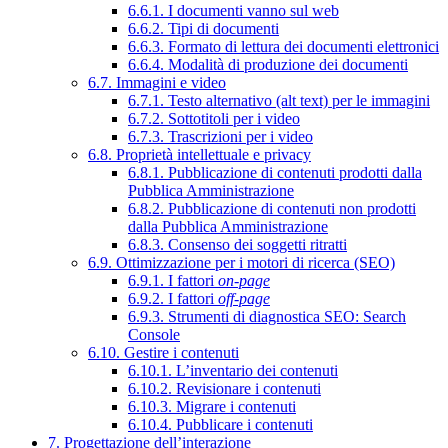
6.6.1. I documenti vanno sul web
6.6.2. Tipi di documenti
6.6.3. Formato di lettura dei documenti elettronici
6.6.4. Modalità di produzione dei documenti
6.7. Immagini e video
6.7.1. Testo alternativo (alt text) per le immagini
6.7.2. Sottotitoli per i video
6.7.3. Trascrizioni per i video
6.8. Proprietà intellettuale e privacy
6.8.1. Pubblicazione di contenuti prodotti dalla
Pubblica Amministrazione
6.8.2. Pubblicazione di contenuti non prodotti
dalla Pubblica Amministrazione
6.8.3. Consenso dei soggetti ritratti
6.9. Ottimizzazione per i motori di ricerca (SEO)
6.9.1. I fattori
on-page
6.9.2. I fattori
off-page
6.9.3. Strumenti di diagnostica SEO: Search
Console
6.10. Gestire i contenuti
6.10.1. L’inventario dei contenuti
6.10.2. Revisionare i contenuti
6.10.3. Migrare i contenuti
6.10.4. Pubblicare i contenuti
7. Progettazione dell’interazione