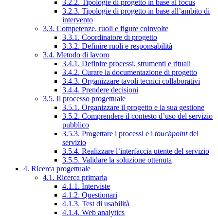
3.2.2. Tipologie di progetto in base al focus
3.2.3. Tipologie di progetto in base all’ambito di
intervento
3.3. Competenze, ruoli e figure coinvolte
3.3.1. Coordinatore di progetto
3.3.2. Definire ruoli e responsabilità
3.4. Metodo di lavoro
3.4.1. Definire processi, strumenti e rituali
3.4.2. Curare la documentazione di progetto
3.4.3. Organizzare tavoli tecnici collaborativi
3.4.4. Prendere decisioni
3.5. Il processo progettuale
3.5.1. Organizzare il progetto e la sua gestione
3.5.2. Comprendere il contesto d’uso del servizio
pubblico
3.5.3. Progettare i processi e i
touchpoint
del
servizio
3.5.4. Realizzare l’interfaccia utente del servizio
3.5.5. Validare la soluzione ottenuta
4. Ricerca progettuale
4.1. Ricerca primaria
4.1.1. Interviste
4.1.2. Questionari
4.1.3. Test di usabilità
4.1.4. Web analytics