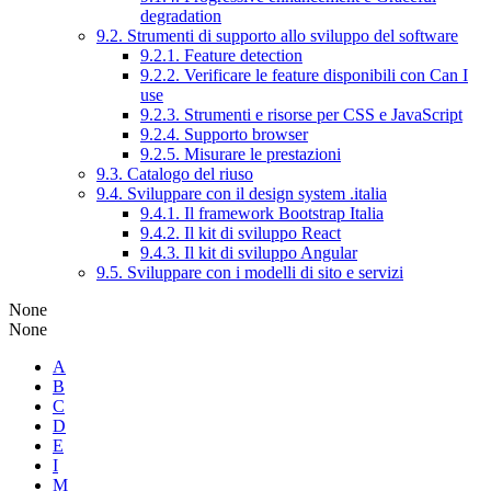
degradation
9.2. Strumenti di supporto allo sviluppo del software
9.2.1. Feature detection
9.2.2. Verificare le feature disponibili con Can I
use
9.2.3. Strumenti e risorse per CSS e JavaScript
9.2.4. Supporto browser
9.2.5. Misurare le prestazioni
9.3. Catalogo del riuso
9.4. Sviluppare con il design system .italia
9.4.1. Il framework Bootstrap Italia
9.4.2. Il kit di sviluppo React
9.4.3. Il kit di sviluppo Angular
9.5. Sviluppare con i modelli di sito e servizi
None
None
A
B
C
D
E
I
M