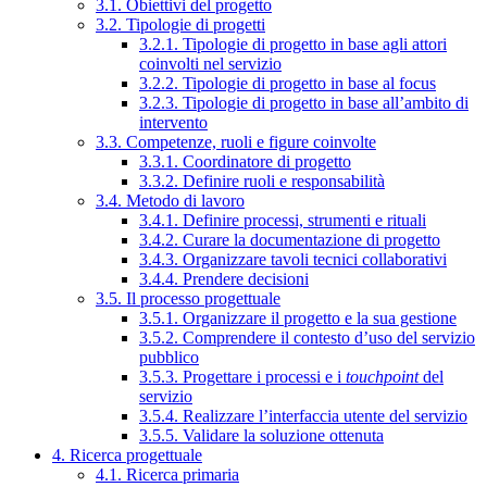
3.1. Obiettivi del progetto
3.2. Tipologie di progetti
3.2.1. Tipologie di progetto in base agli attori
coinvolti nel servizio
3.2.2. Tipologie di progetto in base al focus
3.2.3. Tipologie di progetto in base all’ambito di
intervento
3.3. Competenze, ruoli e figure coinvolte
3.3.1. Coordinatore di progetto
3.3.2. Definire ruoli e responsabilità
3.4. Metodo di lavoro
3.4.1. Definire processi, strumenti e rituali
3.4.2. Curare la documentazione di progetto
3.4.3. Organizzare tavoli tecnici collaborativi
3.4.4. Prendere decisioni
3.5. Il processo progettuale
3.5.1. Organizzare il progetto e la sua gestione
3.5.2. Comprendere il contesto d’uso del servizio
pubblico
3.5.3. Progettare i processi e i
touchpoint
del
servizio
3.5.4. Realizzare l’interfaccia utente del servizio
3.5.5. Validare la soluzione ottenuta
4. Ricerca progettuale
4.1. Ricerca primaria