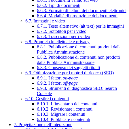
6.6.1. I documenti vanno sul web
6.6.2. Tipi di documenti
6.6.3. Formato di lettura dei documenti elettronici
6.6.4. Modalità di produzione dei documenti
6.7. Immagini e video
6.7.1. Testo alternativo (alt text) per le immagini
6.7.2. Sottotitoli per i video
6.7.3. Trascrizioni per i video
6.8. Proprietà intellettuale e privacy
6.8.1. Pubblicazione di contenuti prodotti dalla
Pubblica Amministrazione
6.8.2. Pubblicazione di contenuti non prodotti
dalla Pubblica Amministrazione
6.8.3. Consenso dei soggetti ritratti
6.9. Ottimizzazione per i motori di ricerca (SEO)
6.9.1. I fattori
on-page
6.9.2. I fattori
off-page
6.9.3. Strumenti di diagnostica SEO: Search
Console
6.10. Gestire i contenuti
6.10.1. L’inventario dei contenuti
6.10.2. Revisionare i contenuti
6.10.3. Migrare i contenuti
6.10.4. Pubblicare i contenuti
7. Progettazione dell’interazione