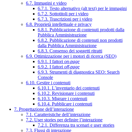
6.7. Immagini e video
6.7.1. Testo alternativo (alt text) per le immagini
6.7.2. Sottotitoli per i video
6.7.3. Trascrizioni per i video
6.8. Proprietà intellettuale e privacy
6.8.1. Pubblicazione di contenuti prodotti dalla
Pubblica Amministrazione
6.8.2. Pubblicazione di contenuti non prodotti
dalla Pubblica Amministrazione
6.8.3. Consenso dei soggetti ritratti
6.9. Ottimizzazione per i motori di ricerca (SEO)
6.9.1. I fattori
on-page
6.9.2. I fattori
off-page
6.9.3. Strumenti di diagnostica SEO: Search
Console
6.10. Gestire i contenuti
6.10.1. L’inventario dei contenuti
6.10.2. Revisionare i contenuti
6.10.3. Migrare i contenuti
6.10.4. Pubblicare i contenuti
7. Progettazione dell’interazione
7.1. Caratteristiche dell’interazione
7.2. User stories per definire l’interazione
7.2.1. Differenza tra scenari e user stories
7.3. Flussi di interazione