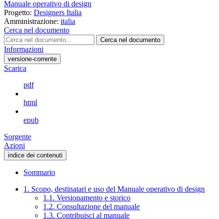
Manuale operativo di design
Progetto:
Designers Italia
Amministrazione:
italia
Cerca nel documento
Cerca nel documento
Informazioni
versione-corrente
Scarica
pdf
html
epub
Sorgente
Azioni
indice dei contenuti
Sommario
1. Scopo, destinatari e uso del Manuale operativo di design
1.1. Versionamento e storico
1.2. Consultazione del manuale
1.3. Contribuisci al manuale