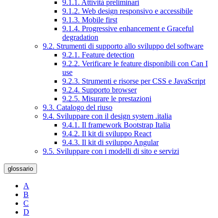
9.1.1. Attività preliminari
9.1.2. Web design responsivo e accessibile
9.1.3. Mobile first
9.1.4. Progressive enhancement e Graceful
degradation
9.2. Strumenti di supporto allo sviluppo del software
9.2.1. Feature detection
9.2.2. Verificare le feature disponibili con Can I
use
9.2.3. Strumenti e risorse per CSS e JavaScript
9.2.4. Supporto browser
9.2.5. Misurare le prestazioni
9.3. Catalogo del riuso
9.4. Sviluppare con il design system .italia
9.4.1. Il framework Bootstrap Italia
9.4.2. Il kit di sviluppo React
9.4.3. Il kit di sviluppo Angular
9.5. Sviluppare con i modelli di sito e servizi
glossario
A
B
C
D