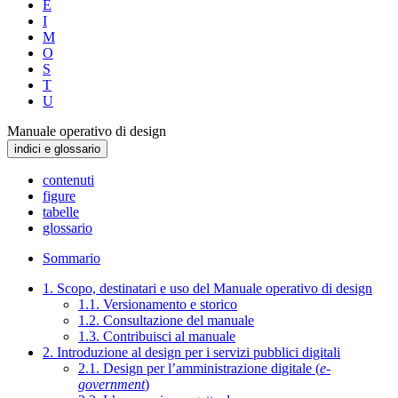
E
I
M
O
S
T
U
Manuale operativo di design
indici e glossario
contenuti
figure
tabelle
glossario
Sommario
1. Scopo, destinatari e uso del Manuale operativo di design
1.1. Versionamento e storico
1.2. Consultazione del manuale
1.3. Contribuisci al manuale
2. Introduzione al design per i servizi pubblici digitali
2.1. Design per l’amministrazione digitale (
e-
government
)