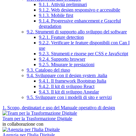
9.1.1. Attività preliminari
9.1.2. Web design responsivo e accessibile
9.1.3. Mobile first
9.1.4. Progressive enhancement e Graceful
degradation
9.2. Strumenti di supporto allo sviluppo del software
9.2.1. Feature detection
9.2.2. Verificare le feature disponibili con Can I
use
9.2.3. Strumenti e risorse per CSS e JavaScript
9.2.4. Supporto browser
9.2.5. Misurare le prestazioni
9.3. Catalogo del riuso
9.4. Sviluppare con il design system .italia
9.4.1. Il framework Bootstrap Italia
9.4.2. Il kit di sviluppo React
9.4.3. Il kit di sviluppo Angular
9.5. Sviluppare con i modelli di sito e servizi
1. Scopo, destinatari e uso del Manuale operativo di design
Team per la Trasformazione Digitale
in collaborazione con
Agenzia per l'Italia Digitale