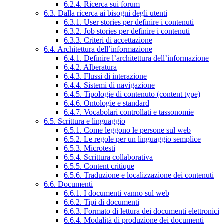
6.2.4. Ricerca sui forum
6.3. Dalla ricerca ai bisogni degli utenti
6.3.1. User stories per definire i contenuti
6.3.2. Job stories per definire i contenuti
6.3.3. Criteri di accettazione
6.4. Architettura dell’informazione
6.4.1. Definire l’architettura dell’informazione
6.4.2. Alberatura
6.4.3. Flussi di interazione
6.4.4. Sistemi di navigazione
6.4.5. Tipologie di contenuto (content type)
6.4.6. Ontologie e standard
6.4.7. Vocabolari controllati e tassonomie
6.5. Scrittura e linguaggio
6.5.1. Come leggono le persone sul web
6.5.2. Le regole per un linguaggio semplice
6.5.3. Microtesti
6.5.4. Scrittura collaborativa
6.5.5. Content critique
6.5.6. Traduzione e localizzazione dei contenuti
6.6. Documenti
6.6.1. I documenti vanno sul web
6.6.2. Tipi di documenti
6.6.3. Formato di lettura dei documenti elettronici
6.6.4. Modalità di produzione dei documenti