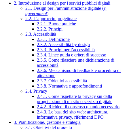
2. Introduzione al design per i servizi pubblici digitali
2.1. Design per l’amministrazione digitale (
e-
government
)
2.2. L’approccio progettuale
2.2.1. Buone pratiche
2.2.2. Principi
2.3. Accessibilità
2.3.1. Definizione
2.3.2. Accessibilità by design
2.3.3. Principi per l’accessibilità
2.3.4. Linee guida e criteri di successo
2.3.5. Come rilasciare una dichiarazione di
accessibilità
2.3.6. Meccanismo di feedback e procedura di
attuazione
2.3.7. Obiettivi accessibilità
2.3.8. Normativa e approfondimenti
2.4. Privacy
2.4.1. Come rispettare la privacy sin dalla
progettazione di un sito o servizio digitale
2.4.2. Richiedi il consenso quando necessario
2.4.3. Le basi del sito web: architettura,
informativa privacy, riferimenti DPO
3. Pianificazione, gestione e strategia
3.1. Obiettivi del progetto