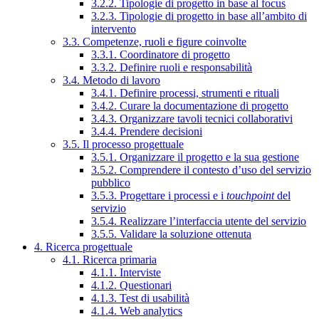
3.2.2. Tipologie di progetto in base al focus
3.2.3. Tipologie di progetto in base all’ambito di
intervento
3.3. Competenze, ruoli e figure coinvolte
3.3.1. Coordinatore di progetto
3.3.2. Definire ruoli e responsabilità
3.4. Metodo di lavoro
3.4.1. Definire processi, strumenti e rituali
3.4.2. Curare la documentazione di progetto
3.4.3. Organizzare tavoli tecnici collaborativi
3.4.4. Prendere decisioni
3.5. Il processo progettuale
3.5.1. Organizzare il progetto e la sua gestione
3.5.2. Comprendere il contesto d’uso del servizio
pubblico
3.5.3. Progettare i processi e i
touchpoint
del
servizio
3.5.4. Realizzare l’interfaccia utente del servizio
3.5.5. Validare la soluzione ottenuta
4. Ricerca progettuale
4.1. Ricerca primaria
4.1.1. Interviste
4.1.2. Questionari
4.1.3. Test di usabilità
4.1.4. Web analytics