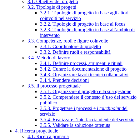
3.1. Obiettivi del progetto
3.2. Tipologie di progetti
3.2.1. Tipologie di progetto in base agli attori
coinvolti nel servizio
3.2.2. Tipologie di progetto in base al focus
3.2.3. Tipologie di progetto in base all’ambito di
intervento
3.3. Competenze, ruoli e figure coinvolte
3.3.1. Coordinatore di progetto
3.3.2. Definire ruoli e responsabilità
3.4. Metodo di lavoro
3.4.1. Definire processi, strumenti e rituali
3.4.2. Curare la documentazione di progetto
3.4.3. Organizzare tavoli tecnici collaborativi
3.4.4. Prendere decisioni
3.5. Il processo progettuale
3.5.1. Organizzare il progetto e la sua gestione
3.5.2. Comprendere il contesto d’uso del servizio
pubblico
3.5.3. Progettare i processi e i
touchpoint
del
servizio
3.5.4. Realizzare l’interfaccia utente del servizio
3.5.5. Validare la soluzione ottenuta
4. Ricerca progettuale
4.1. Ricerca primaria