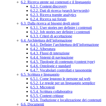
6.2. Ricerca utente sui contenuti e il linguaggio
6.2.1. Content discovery
6.2.2. Dati di ricerca (search keywords)
6.2.3. Ricerca tramite analytics
6.2.4. Ricerca sui forum
6.3. Dalla ricerca ai bisogni degli utenti
6.3.1. User stories per definire i contenuti
6.3.2. Job stories per definire i contenuti
6.3.3. Criteri di accettazione
6.4. Architettura dell’informazione
6.4.1. Definire l’architettura dell’informazione
6.4.2. Alberatura
6.4.3. Flussi di interazione
6.4.4. Sistemi di navigazione
6.4.5. Tipologie di contenuto (content type)
6.4.6. Ontologie e standard
6.4.7. Vocabolari controllati e tassonomie
6.5. Scrittura e linguaggio
6.5.1. Come leggono le persone sul web
6.5.2. Le regole per un linguaggio semplice
6.5.3. Microtesti
6.5.4. Scrittura collaborativa
6.5.5. Content critique
6.5.6. Traduzione e localizzazione dei contenuti
6.6. Documenti