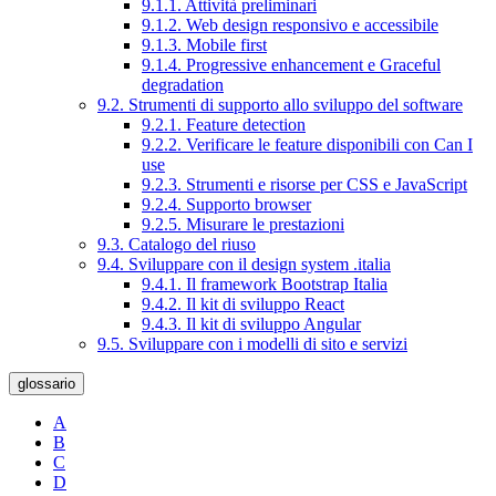
9.1.1. Attività preliminari
9.1.2. Web design responsivo e accessibile
9.1.3. Mobile first
9.1.4. Progressive enhancement e Graceful
degradation
9.2. Strumenti di supporto allo sviluppo del software
9.2.1. Feature detection
9.2.2. Verificare le feature disponibili con Can I
use
9.2.3. Strumenti e risorse per CSS e JavaScript
9.2.4. Supporto browser
9.2.5. Misurare le prestazioni
9.3. Catalogo del riuso
9.4. Sviluppare con il design system .italia
9.4.1. Il framework Bootstrap Italia
9.4.2. Il kit di sviluppo React
9.4.3. Il kit di sviluppo Angular
9.5. Sviluppare con i modelli di sito e servizi
glossario
A
B
C
D