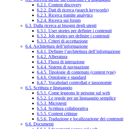
6.2.1. Content discovery
6.2.2. Dati di ricerca (search keywords)
6.2.3. Ricerca tramite analytics
6.2.4. Ricerca sui forum
6.3. Dalla ricerca ai bisogni degli utenti
6.3.1. User stories per definire i contenuti
6.3.2. Job stories per definire i contenuti
6.3.3. Criteri di accettazione
6.4. Architettura dell’informazione
6.4.1. Definire l’architettura dell’informazione
6.4.2. Alberatura
6.4.3. Flussi di interazione
6.4.4. Sistemi di navigazione
6.4.5. Tipologie di contenuto (content type)
6.4.6. Ontologie e standard
6.4.7. Vocabolari controllati e tassonomie
6.5. Scrittura e linguaggio
6.5.1. Come leggono le persone sul web
6.5.2. Le regole per un linguaggio semplice
6.5.3. Microtesti
6.5.4. Scrittura collaborativa
6.5.5. Content critique
6.5.6. Traduzione e localizzazione dei contenuti
6.6. Documenti