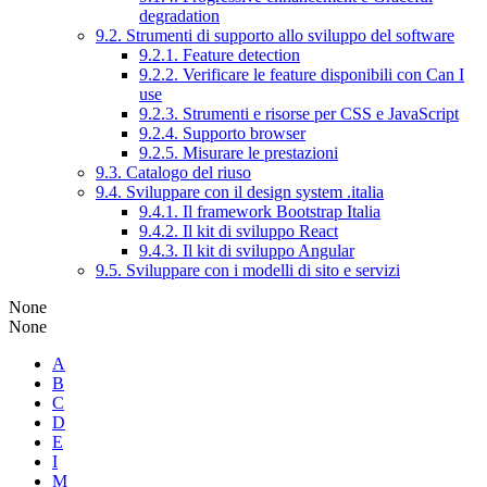
degradation
9.2. Strumenti di supporto allo sviluppo del software
9.2.1. Feature detection
9.2.2. Verificare le feature disponibili con Can I
use
9.2.3. Strumenti e risorse per CSS e JavaScript
9.2.4. Supporto browser
9.2.5. Misurare le prestazioni
9.3. Catalogo del riuso
9.4. Sviluppare con il design system .italia
9.4.1. Il framework Bootstrap Italia
9.4.2. Il kit di sviluppo React
9.4.3. Il kit di sviluppo Angular
9.5. Sviluppare con i modelli di sito e servizi
None
None
A
B
C
D
E
I
M