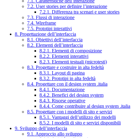
7.1. Caratteristiche dell’interazione
7.2. User stories per definire l’interazione
7.2.1. Differenza tra scenari e user stories
7.3. Flussi di interazione
7.4. Wireframe
7.5. Prototipi interattivi
8. Progettazione dell’interfaccia
8.1. Obiettivi dell’interfaccia
8.2. Elementi dell’interfaccia
8.2.1. Elementi di composizione
8.2.2. Elementi interattivi
8.2.3. Elementi testuali (microtesti)
8.3. Progettare e costruire in alta fedeltà
8.3.1. Layout di pagina
8.3.2. Prototipi in alta fedeltà
8.4. Progettare con il design system .italia
8.4.1. Documentazione
8.4.2. Benefici del design system
8.4.3. Risorse operative
8.4.4. Come contribuire al design system .italia
8.5. Progettare con i modelli di sito e servizi
8.5.1. Vantaggi dell’utilizzo dei modelli
8.5.2. I modelli di sito e servizi disponibili
9. Sviluppo dell’interfaccia
9.1. Approccio allo sviluppo