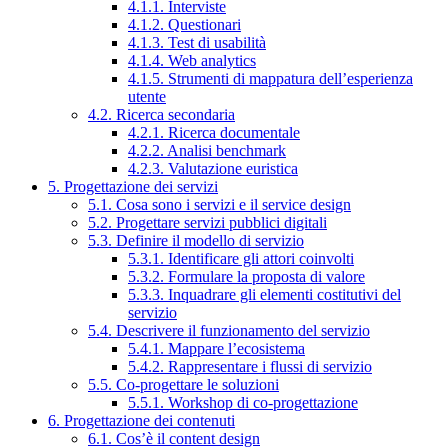
4.1.1. Interviste
4.1.2. Questionari
4.1.3. Test di usabilità
4.1.4. Web analytics
4.1.5. Strumenti di mappatura dell’esperienza
utente
4.2. Ricerca secondaria
4.2.1. Ricerca documentale
4.2.2. Analisi benchmark
4.2.3. Valutazione euristica
5. Progettazione dei servizi
5.1. Cosa sono i servizi e il service design
5.2. Progettare servizi pubblici digitali
5.3. Definire il modello di servizio
5.3.1. Identificare gli attori coinvolti
5.3.2. Formulare la proposta di valore
5.3.3. Inquadrare gli elementi costitutivi del
servizio
5.4. Descrivere il funzionamento del servizio
5.4.1. Mappare l’ecosistema
5.4.2. Rappresentare i flussi di servizio
5.5. Co-progettare le soluzioni
5.5.1. Workshop di co-progettazione
6. Progettazione dei contenuti
6.1. Cos’è il content design