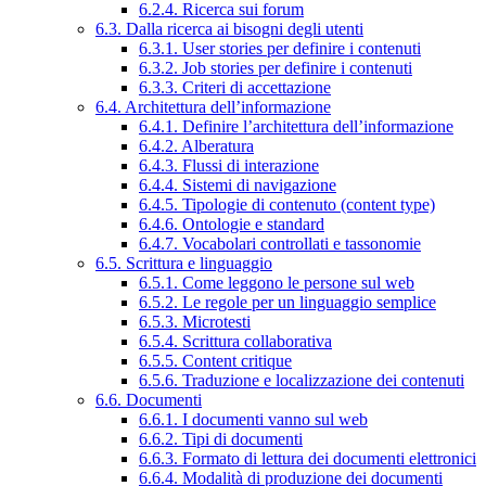
6.2.4. Ricerca sui forum
6.3. Dalla ricerca ai bisogni degli utenti
6.3.1. User stories per definire i contenuti
6.3.2. Job stories per definire i contenuti
6.3.3. Criteri di accettazione
6.4. Architettura dell’informazione
6.4.1. Definire l’architettura dell’informazione
6.4.2. Alberatura
6.4.3. Flussi di interazione
6.4.4. Sistemi di navigazione
6.4.5. Tipologie di contenuto (content type)
6.4.6. Ontologie e standard
6.4.7. Vocabolari controllati e tassonomie
6.5. Scrittura e linguaggio
6.5.1. Come leggono le persone sul web
6.5.2. Le regole per un linguaggio semplice
6.5.3. Microtesti
6.5.4. Scrittura collaborativa
6.5.5. Content critique
6.5.6. Traduzione e localizzazione dei contenuti
6.6. Documenti
6.6.1. I documenti vanno sul web
6.6.2. Tipi di documenti
6.6.3. Formato di lettura dei documenti elettronici
6.6.4. Modalità di produzione dei documenti