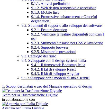
9.1.1. Attività preliminari
9.1.2. Web design responsivo e accessibile
9.1.3. Mobile first
9.1.4. Progressive enhancement e Graceful
degradation
9.2. Strumenti di supporto allo sviluppo del software
9.2.1. Feature detection
9.2.2. Verificare le feature disponibili con Can I
use
9.2.3. Strumenti e risorse per CSS e JavaScript
9.2.4. Supporto browser
9.2.5. Misurare le prestazioni
9.3. Catalogo del riuso
9.4. Sviluppare con il design system .italia
9.4.1. Il framework Bootstrap Italia
9.4.2. Il kit di sviluppo React
9.4.3. Il kit di sviluppo Angular
9.5. Sviluppare con i modelli di sito e servizi
1. Scopo, destinatari e uso del Manuale operativo di design
Team per la Trasformazione Digitale
in collaborazione con
Agenzia per l'Italia Digitale