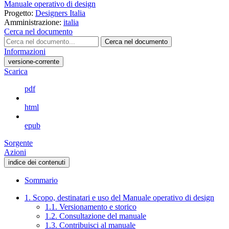
Manuale operativo di design
Progetto:
Designers Italia
Amministrazione:
italia
Cerca nel documento
Cerca nel documento
Informazioni
versione-corrente
Scarica
pdf
html
epub
Sorgente
Azioni
indice dei contenuti
Sommario
1. Scopo, destinatari e uso del Manuale operativo di design
1.1. Versionamento e storico
1.2. Consultazione del manuale
1.3. Contribuisci al manuale