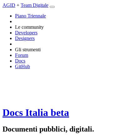
AGID
+
Team Digitale
Piano Triennale
Le community
Developers
Designers
Gli strumenti
Forum
Docs
GitHub
Docs Italia
beta
Documenti pubblici, digitali.