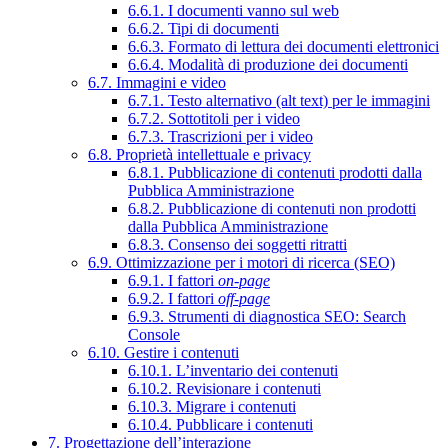
6.6.1. I documenti vanno sul web
6.6.2. Tipi di documenti
6.6.3. Formato di lettura dei documenti elettronici
6.6.4. Modalità di produzione dei documenti
6.7. Immagini e video
6.7.1. Testo alternativo (alt text) per le immagini
6.7.2. Sottotitoli per i video
6.7.3. Trascrizioni per i video
6.8. Proprietà intellettuale e privacy
6.8.1. Pubblicazione di contenuti prodotti dalla
Pubblica Amministrazione
6.8.2. Pubblicazione di contenuti non prodotti
dalla Pubblica Amministrazione
6.8.3. Consenso dei soggetti ritratti
6.9. Ottimizzazione per i motori di ricerca (SEO)
6.9.1. I fattori
on-page
6.9.2. I fattori
off-page
6.9.3. Strumenti di diagnostica SEO: Search
Console
6.10. Gestire i contenuti
6.10.1. L’inventario dei contenuti
6.10.2. Revisionare i contenuti
6.10.3. Migrare i contenuti
6.10.4. Pubblicare i contenuti
7. Progettazione dell’interazione