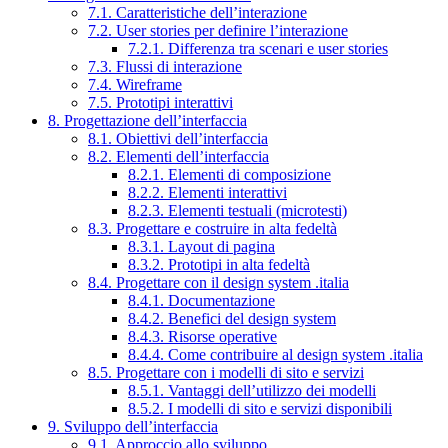
7.1. Caratteristiche dell’interazione
7.2. User stories per definire l’interazione
7.2.1. Differenza tra scenari e user stories
7.3. Flussi di interazione
7.4. Wireframe
7.5. Prototipi interattivi
8. Progettazione dell’interfaccia
8.1. Obiettivi dell’interfaccia
8.2. Elementi dell’interfaccia
8.2.1. Elementi di composizione
8.2.2. Elementi interattivi
8.2.3. Elementi testuali (microtesti)
8.3. Progettare e costruire in alta fedeltà
8.3.1. Layout di pagina
8.3.2. Prototipi in alta fedeltà
8.4. Progettare con il design system .italia
8.4.1. Documentazione
8.4.2. Benefici del design system
8.4.3. Risorse operative
8.4.4. Come contribuire al design system .italia
8.5. Progettare con i modelli di sito e servizi
8.5.1. Vantaggi dell’utilizzo dei modelli
8.5.2. I modelli di sito e servizi disponibili
9. Sviluppo dell’interfaccia
9.1. Approccio allo sviluppo