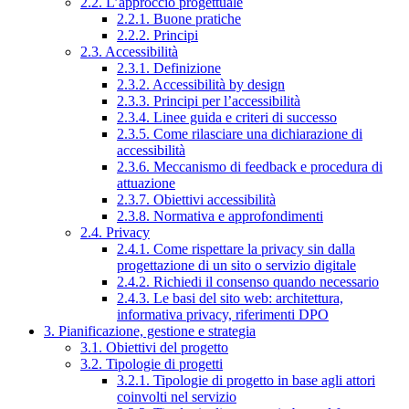
2.2. L’approccio progettuale
2.2.1. Buone pratiche
2.2.2. Principi
2.3. Accessibilità
2.3.1. Definizione
2.3.2. Accessibilità by design
2.3.3. Principi per l’accessibilità
2.3.4. Linee guida e criteri di successo
2.3.5. Come rilasciare una dichiarazione di
accessibilità
2.3.6. Meccanismo di feedback e procedura di
attuazione
2.3.7. Obiettivi accessibilità
2.3.8. Normativa e approfondimenti
2.4. Privacy
2.4.1. Come rispettare la privacy sin dalla
progettazione di un sito o servizio digitale
2.4.2. Richiedi il consenso quando necessario
2.4.3. Le basi del sito web: architettura,
informativa privacy, riferimenti DPO
3. Pianificazione, gestione e strategia
3.1. Obiettivi del progetto
3.2. Tipologie di progetti
3.2.1. Tipologie di progetto in base agli attori
coinvolti nel servizio