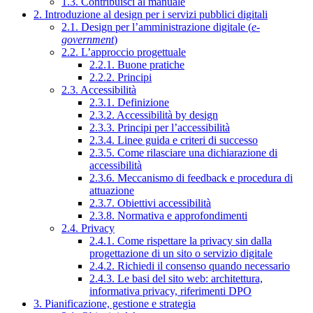
1.3. Contribuisci al manuale
2. Introduzione al design per i servizi pubblici digitali
2.1. Design per l’amministrazione digitale (
e-
government
)
2.2. L’approccio progettuale
2.2.1. Buone pratiche
2.2.2. Principi
2.3. Accessibilità
2.3.1. Definizione
2.3.2. Accessibilità by design
2.3.3. Principi per l’accessibilità
2.3.4. Linee guida e criteri di successo
2.3.5. Come rilasciare una dichiarazione di
accessibilità
2.3.6. Meccanismo di feedback e procedura di
attuazione
2.3.7. Obiettivi accessibilità
2.3.8. Normativa e approfondimenti
2.4. Privacy
2.4.1. Come rispettare la privacy sin dalla
progettazione di un sito o servizio digitale
2.4.2. Richiedi il consenso quando necessario
2.4.3. Le basi del sito web: architettura,
informativa privacy, riferimenti DPO
3. Pianificazione, gestione e strategia