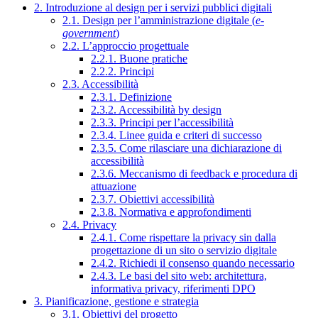
2. Introduzione al design per i servizi pubblici digitali
2.1. Design per l’amministrazione digitale (
e-
government
)
2.2. L’approccio progettuale
2.2.1. Buone pratiche
2.2.2. Principi
2.3. Accessibilità
2.3.1. Definizione
2.3.2. Accessibilità by design
2.3.3. Principi per l’accessibilità
2.3.4. Linee guida e criteri di successo
2.3.5. Come rilasciare una dichiarazione di
accessibilità
2.3.6. Meccanismo di feedback e procedura di
attuazione
2.3.7. Obiettivi accessibilità
2.3.8. Normativa e approfondimenti
2.4. Privacy
2.4.1. Come rispettare la privacy sin dalla
progettazione di un sito o servizio digitale
2.4.2. Richiedi il consenso quando necessario
2.4.3. Le basi del sito web: architettura,
informativa privacy, riferimenti DPO
3. Pianificazione, gestione e strategia
3.1. Obiettivi del progetto