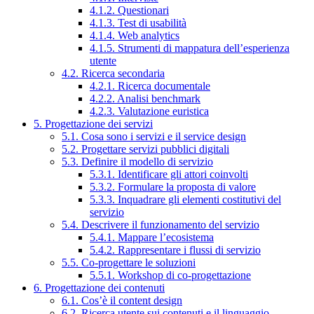
4.1.2. Questionari
4.1.3. Test di usabilità
4.1.4. Web analytics
4.1.5. Strumenti di mappatura dell’esperienza
utente
4.2. Ricerca secondaria
4.2.1. Ricerca documentale
4.2.2. Analisi benchmark
4.2.3. Valutazione euristica
5. Progettazione dei servizi
5.1. Cosa sono i servizi e il service design
5.2. Progettare servizi pubblici digitali
5.3. Definire il modello di servizio
5.3.1. Identificare gli attori coinvolti
5.3.2. Formulare la proposta di valore
5.3.3. Inquadrare gli elementi costitutivi del
servizio
5.4. Descrivere il funzionamento del servizio
5.4.1. Mappare l’ecosistema
5.4.2. Rappresentare i flussi di servizio
5.5. Co-progettare le soluzioni
5.5.1. Workshop di co-progettazione
6. Progettazione dei contenuti
6.1. Cos’è il content design
6.2. Ricerca utente sui contenuti e il linguaggio