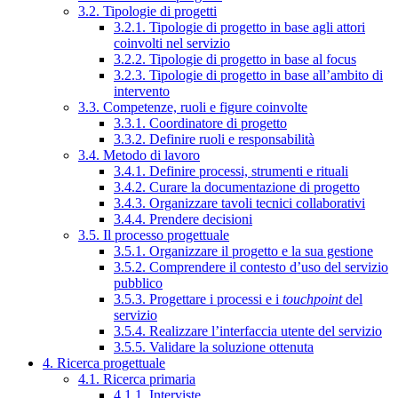
3.2. Tipologie di progetti
3.2.1. Tipologie di progetto in base agli attori
coinvolti nel servizio
3.2.2. Tipologie di progetto in base al focus
3.2.3. Tipologie di progetto in base all’ambito di
intervento
3.3. Competenze, ruoli e figure coinvolte
3.3.1. Coordinatore di progetto
3.3.2. Definire ruoli e responsabilità
3.4. Metodo di lavoro
3.4.1. Definire processi, strumenti e rituali
3.4.2. Curare la documentazione di progetto
3.4.3. Organizzare tavoli tecnici collaborativi
3.4.4. Prendere decisioni
3.5. Il processo progettuale
3.5.1. Organizzare il progetto e la sua gestione
3.5.2. Comprendere il contesto d’uso del servizio
pubblico
3.5.3. Progettare i processi e i
touchpoint
del
servizio
3.5.4. Realizzare l’interfaccia utente del servizio
3.5.5. Validare la soluzione ottenuta
4. Ricerca progettuale
4.1. Ricerca primaria
4.1.1. Interviste