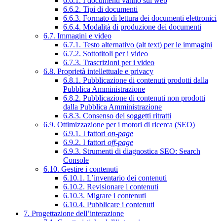
6.6.1. I documenti vanno sul web
6.6.2. Tipi di documenti
6.6.3. Formato di lettura dei documenti elettronici
6.6.4. Modalità di produzione dei documenti
6.7. Immagini e video
6.7.1. Testo alternativo (alt text) per le immagini
6.7.2. Sottotitoli per i video
6.7.3. Trascrizioni per i video
6.8. Proprietà intellettuale e privacy
6.8.1. Pubblicazione di contenuti prodotti dalla
Pubblica Amministrazione
6.8.2. Pubblicazione di contenuti non prodotti
dalla Pubblica Amministrazione
6.8.3. Consenso dei soggetti ritratti
6.9. Ottimizzazione per i motori di ricerca (SEO)
6.9.1. I fattori
on-page
6.9.2. I fattori
off-page
6.9.3. Strumenti di diagnostica SEO: Search
Console
6.10. Gestire i contenuti
6.10.1. L’inventario dei contenuti
6.10.2. Revisionare i contenuti
6.10.3. Migrare i contenuti
6.10.4. Pubblicare i contenuti
7. Progettazione dell’interazione