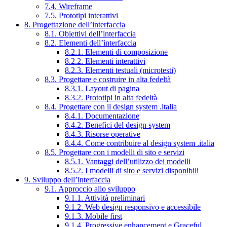
7.4. Wireframe
7.5. Prototipi interattivi
8. Progettazione dell’interfaccia
8.1. Obiettivi dell’interfaccia
8.2. Elementi dell’interfaccia
8.2.1. Elementi di composizione
8.2.2. Elementi interattivi
8.2.3. Elementi testuali (microtesti)
8.3. Progettare e costruire in alta fedeltà
8.3.1. Layout di pagina
8.3.2. Prototipi in alta fedeltà
8.4. Progettare con il design system .italia
8.4.1. Documentazione
8.4.2. Benefici del design system
8.4.3. Risorse operative
8.4.4. Come contribuire al design system .italia
8.5. Progettare con i modelli di sito e servizi
8.5.1. Vantaggi dell’utilizzo dei modelli
8.5.2. I modelli di sito e servizi disponibili
9. Sviluppo dell’interfaccia
9.1. Approccio allo sviluppo
9.1.1. Attività preliminari
9.1.2. Web design responsivo e accessibile
9.1.3. Mobile first
9.1.4. Progressive enhancement e Graceful