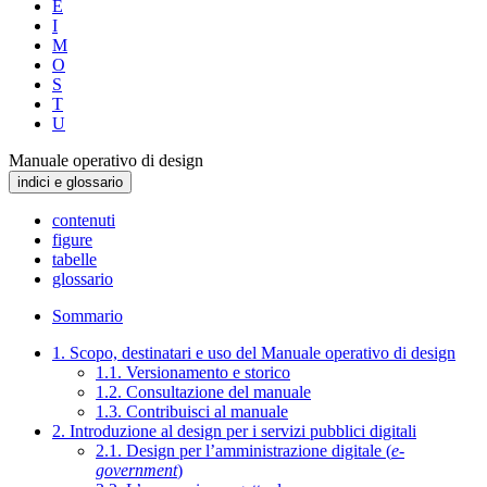
E
I
M
O
S
T
U
Manuale operativo di design
indici e glossario
contenuti
figure
tabelle
glossario
Sommario
1. Scopo, destinatari e uso del Manuale operativo di design
1.1. Versionamento e storico
1.2. Consultazione del manuale
1.3. Contribuisci al manuale
2. Introduzione al design per i servizi pubblici digitali
2.1. Design per l’amministrazione digitale (
e-
government
)