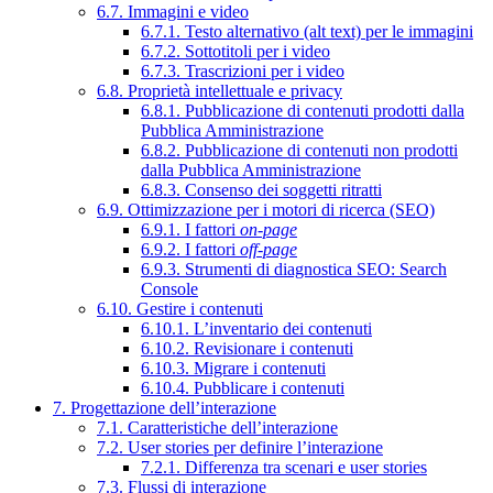
6.7. Immagini e video
6.7.1. Testo alternativo (alt text) per le immagini
6.7.2. Sottotitoli per i video
6.7.3. Trascrizioni per i video
6.8. Proprietà intellettuale e privacy
6.8.1. Pubblicazione di contenuti prodotti dalla
Pubblica Amministrazione
6.8.2. Pubblicazione di contenuti non prodotti
dalla Pubblica Amministrazione
6.8.3. Consenso dei soggetti ritratti
6.9. Ottimizzazione per i motori di ricerca (SEO)
6.9.1. I fattori
on-page
6.9.2. I fattori
off-page
6.9.3. Strumenti di diagnostica SEO: Search
Console
6.10. Gestire i contenuti
6.10.1. L’inventario dei contenuti
6.10.2. Revisionare i contenuti
6.10.3. Migrare i contenuti
6.10.4. Pubblicare i contenuti
7. Progettazione dell’interazione
7.1. Caratteristiche dell’interazione
7.2. User stories per definire l’interazione
7.2.1. Differenza tra scenari e user stories
7.3. Flussi di interazione