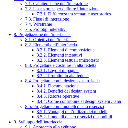
7.1. Caratteristiche dell’interazione
7.2. User stories per definire l’interazione
7.2.1. Differenza tra scenari e user stories
7.3. Flussi di interazione
7.4. Wireframe
7.5. Prototipi interattivi
8. Progettazione dell’interfaccia
8.1. Obiettivi dell’interfaccia
8.2. Elementi dell’interfaccia
8.2.1. Elementi di composizione
8.2.2. Elementi interattivi
8.2.3. Elementi testuali (microtesti)
8.3. Progettare e costruire in alta fedeltà
8.3.1. Layout di pagina
8.3.2. Prototipi in alta fedeltà
8.4. Progettare con il design system .italia
8.4.1. Documentazione
8.4.2. Benefici del design system
8.4.3. Risorse operative
8.4.4. Come contribuire al design system .italia
8.5. Progettare con i modelli di sito e servizi
8.5.1. Vantaggi dell’utilizzo dei modelli
8.5.2. I modelli di sito e servizi disponibili
9. Sviluppo dell’interfaccia
9.1. Approccio allo sviluppo