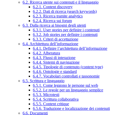
6.2. Ricerca utente sui contenuti e il linguaggio
6.2.1. Content discovery
6.2.2. Dati di ricerca (search keywords)
6.2.3. Ricerca tramite analytics
6.2.4. Ricerca sui forum
6.3. Dalla ricerca ai bisogni degli utenti
6.3.1. User stories per definire i contenuti
6.3.2. Job stories per definire i contenuti
6.3.3. Criteri di accettazione
6.4. Architettura dell’informazione
6.4.1. Definire l’architettura dell’informazione
6.4.2. Alberatura
6.4.3. Flussi di interazione
6.4.4. Sistemi di navigazione
6.4.5. Tipologie di contenuto (content type)
6.4.6. Ontologie e standard
6.4.7. Vocabolari controllati e tassonomie
6.5. Scrittura e linguaggio
6.5.1. Come leggono le persone sul web
6.5.2. Le regole per un linguaggio semplice
6.5.3. Microtesti
6.5.4. Scrittura collaborativa
6.5.5. Content critique
6.5.6. Traduzione e localizzazione dei contenuti
6.6. Documenti