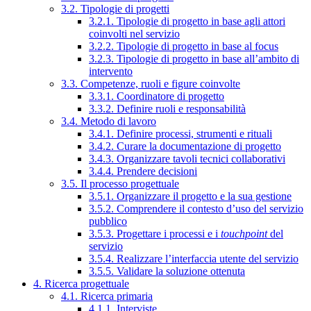
3.2. Tipologie di progetti
3.2.1. Tipologie di progetto in base agli attori
coinvolti nel servizio
3.2.2. Tipologie di progetto in base al focus
3.2.3. Tipologie di progetto in base all’ambito di
intervento
3.3. Competenze, ruoli e figure coinvolte
3.3.1. Coordinatore di progetto
3.3.2. Definire ruoli e responsabilità
3.4. Metodo di lavoro
3.4.1. Definire processi, strumenti e rituali
3.4.2. Curare la documentazione di progetto
3.4.3. Organizzare tavoli tecnici collaborativi
3.4.4. Prendere decisioni
3.5. Il processo progettuale
3.5.1. Organizzare il progetto e la sua gestione
3.5.2. Comprendere il contesto d’uso del servizio
pubblico
3.5.3. Progettare i processi e i
touchpoint
del
servizio
3.5.4. Realizzare l’interfaccia utente del servizio
3.5.5. Validare la soluzione ottenuta
4. Ricerca progettuale
4.1. Ricerca primaria
4.1.1. Interviste