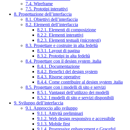
7.4. Wireframe
7.5. Prototipi interattivi
8. Progettazione dell’interfaccia
8.1. Obiettivi dell’interfaccia
8.2. Elementi dell’interfaccia
8.2.1. Elementi di composizione
8.2.2. Elementi interattivi
8.2.3. Elementi testuali (microtesti)
8.3. Progettare e costruire in alta fedeltà
8.3.1. Layout di pagina
8.3.2. Prototipi in alta fedeltà
8.4. Progettare con il design system .italia
8.4.1. Documentazione
8.4.2. Benefici del design system
8.4.3. Risorse operative
8.4.4. Come contribuire al design system .italia
8.5. Progettare con i modelli di sito e servizi
8.5.1. Vantaggi dell’utilizzo dei modelli
8.5.2. I modelli di sito e servizi disponibili
9. Sviluppo dell’interfaccia
9.1. Approccio allo sviluppo
9.1.1. Attività preliminari
9.1.2. Web design responsivo e accessibile
9.1.3. Mobile first
9.1.4. Progressive enhancement e Graceful