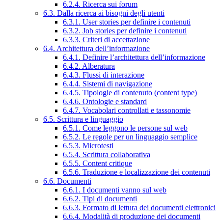
6.2.4. Ricerca sui forum
6.3. Dalla ricerca ai bisogni degli utenti
6.3.1. User stories per definire i contenuti
6.3.2. Job stories per definire i contenuti
6.3.3. Criteri di accettazione
6.4. Architettura dell’informazione
6.4.1. Definire l’architettura dell’informazione
6.4.2. Alberatura
6.4.3. Flussi di interazione
6.4.4. Sistemi di navigazione
6.4.5. Tipologie di contenuto (content type)
6.4.6. Ontologie e standard
6.4.7. Vocabolari controllati e tassonomie
6.5. Scrittura e linguaggio
6.5.1. Come leggono le persone sul web
6.5.2. Le regole per un linguaggio semplice
6.5.3. Microtesti
6.5.4. Scrittura collaborativa
6.5.5. Content critique
6.5.6. Traduzione e localizzazione dei contenuti
6.6. Documenti
6.6.1. I documenti vanno sul web
6.6.2. Tipi di documenti
6.6.3. Formato di lettura dei documenti elettronici
6.6.4. Modalità di produzione dei documenti