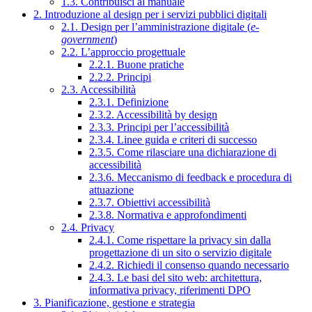
1.3. Contribuisci al manuale
2. Introduzione al design per i servizi pubblici digitali
2.1. Design per l’amministrazione digitale (
e-
government
)
2.2. L’approccio progettuale
2.2.1. Buone pratiche
2.2.2. Principi
2.3. Accessibilità
2.3.1. Definizione
2.3.2. Accessibilità by design
2.3.3. Principi per l’accessibilità
2.3.4. Linee guida e criteri di successo
2.3.5. Come rilasciare una dichiarazione di
accessibilità
2.3.6. Meccanismo di feedback e procedura di
attuazione
2.3.7. Obiettivi accessibilità
2.3.8. Normativa e approfondimenti
2.4. Privacy
2.4.1. Come rispettare la privacy sin dalla
progettazione di un sito o servizio digitale
2.4.2. Richiedi il consenso quando necessario
2.4.3. Le basi del sito web: architettura,
informativa privacy, riferimenti DPO
3. Pianificazione, gestione e strategia