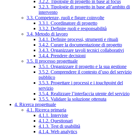
3.2.2. Tipologie di progetto in base al focus
3.2.3. Tipologie di progetto in base all’ambito di
intervento
3.3. Competenze, ruoli e figure coinvolte
3.3.1. Coordinatore di progetto
3.3.2. Definire ruoli e responsabilità
3.4. Metodo di lavoro
3.4.1. Definire processi, strumenti e rituali
3.4.2. Curare la documentazione di progetto
3.4.3. Organizzare tavoli tecnici collaborativi
3.4.4. Prendere decisioni
3.5. Il processo progettuale
3.5.1. Organizzare il progetto e la sua gestione
3.5.2. Comprendere il contesto d’uso del servizio
pubblico
3.5.3. Progettare i processi e i
touchpoint
del
servizio
3.5.4. Realizzare l’interfaccia utente del servizio
3.5.5. Validare la soluzione ottenuta
4. Ricerca progettuale
4.1. Ricerca primaria
4.1.1. Interviste
4.1.2. Questionari
4.1.3. Test di usabilità
4.1.4. Web analytics