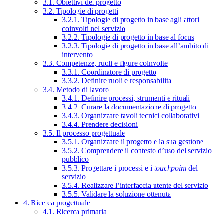
3.1. Obiettivi del progetto
3.2. Tipologie di progetti
3.2.1. Tipologie di progetto in base agli attori
coinvolti nel servizio
3.2.2. Tipologie di progetto in base al focus
3.2.3. Tipologie di progetto in base all’ambito di
intervento
3.3. Competenze, ruoli e figure coinvolte
3.3.1. Coordinatore di progetto
3.3.2. Definire ruoli e responsabilità
3.4. Metodo di lavoro
3.4.1. Definire processi, strumenti e rituali
3.4.2. Curare la documentazione di progetto
3.4.3. Organizzare tavoli tecnici collaborativi
3.4.4. Prendere decisioni
3.5. Il processo progettuale
3.5.1. Organizzare il progetto e la sua gestione
3.5.2. Comprendere il contesto d’uso del servizio
pubblico
3.5.3. Progettare i processi e i
touchpoint
del
servizio
3.5.4. Realizzare l’interfaccia utente del servizio
3.5.5. Validare la soluzione ottenuta
4. Ricerca progettuale
4.1. Ricerca primaria