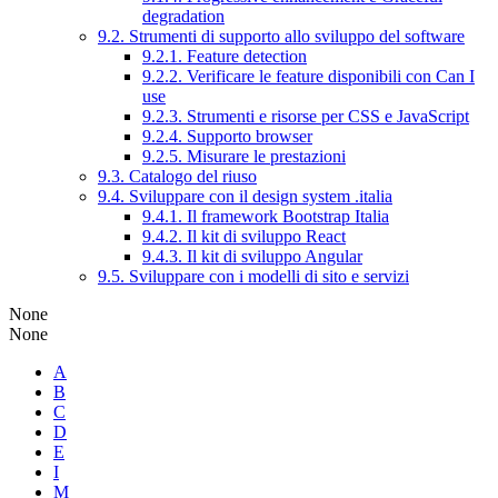
degradation
9.2. Strumenti di supporto allo sviluppo del software
9.2.1. Feature detection
9.2.2. Verificare le feature disponibili con Can I
use
9.2.3. Strumenti e risorse per CSS e JavaScript
9.2.4. Supporto browser
9.2.5. Misurare le prestazioni
9.3. Catalogo del riuso
9.4. Sviluppare con il design system .italia
9.4.1. Il framework Bootstrap Italia
9.4.2. Il kit di sviluppo React
9.4.3. Il kit di sviluppo Angular
9.5. Sviluppare con i modelli di sito e servizi
None
None
A
B
C
D
E
I
M