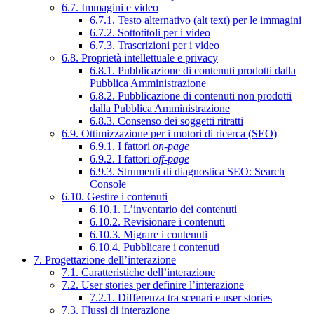
6.7. Immagini e video
6.7.1. Testo alternativo (alt text) per le immagini
6.7.2. Sottotitoli per i video
6.7.3. Trascrizioni per i video
6.8. Proprietà intellettuale e privacy
6.8.1. Pubblicazione di contenuti prodotti dalla
Pubblica Amministrazione
6.8.2. Pubblicazione di contenuti non prodotti
dalla Pubblica Amministrazione
6.8.3. Consenso dei soggetti ritratti
6.9. Ottimizzazione per i motori di ricerca (SEO)
6.9.1. I fattori
on-page
6.9.2. I fattori
off-page
6.9.3. Strumenti di diagnostica SEO: Search
Console
6.10. Gestire i contenuti
6.10.1. L’inventario dei contenuti
6.10.2. Revisionare i contenuti
6.10.3. Migrare i contenuti
6.10.4. Pubblicare i contenuti
7. Progettazione dell’interazione
7.1. Caratteristiche dell’interazione
7.2. User stories per definire l’interazione
7.2.1. Differenza tra scenari e user stories
7.3. Flussi di interazione