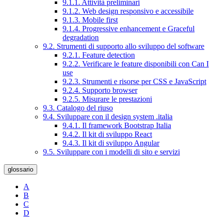
9.1.1. Attività preliminari
9.1.2. Web design responsivo e accessibile
9.1.3. Mobile first
9.1.4. Progressive enhancement e Graceful
degradation
9.2. Strumenti di supporto allo sviluppo del software
9.2.1. Feature detection
9.2.2. Verificare le feature disponibili con Can I
use
9.2.3. Strumenti e risorse per CSS e JavaScript
9.2.4. Supporto browser
9.2.5. Misurare le prestazioni
9.3. Catalogo del riuso
9.4. Sviluppare con il design system .italia
9.4.1. Il framework Bootstrap Italia
9.4.2. Il kit di sviluppo React
9.4.3. Il kit di sviluppo Angular
9.5. Sviluppare con i modelli di sito e servizi
glossario
A
B
C
D