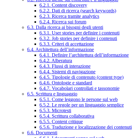
6.2.1. Content discovery
6.2.2. Dati di ricerca (search keywords)
6.2.3. Ricerca tramite analytics
6.2.4. Ricerca sui forum
6.3. Dalla ricerca ai bisogni degli utenti
6.3.1. User stories per definire i contenuti
6.3.2. Job stories per definire i contenuti
6.3.3. Criteri di accettazione
6.4. Architettura dell’informazione
6.4.1. Definire l’architettura dell’informazione
6.4.2. Alberatura
6.4.3. Flussi di interazione
6.4.4. Sistemi di navigazione
6.4.5. Tipologie di contenuto (content type)
6.4.6. Ontologie e standard
6.4.7. Vocabolari controllati e tassonomie
6.5. Scrittura e linguaggio
6.5.1. Come leggono le persone sul web
6.5.2. Le regole per un linguaggio semplice
6.5.3. Microtesti
6.5.4. Scrittura collaborativa
6.5.5. Content critique
6.5.6. Traduzione e localizzazione dei contenuti
6.6. Documenti