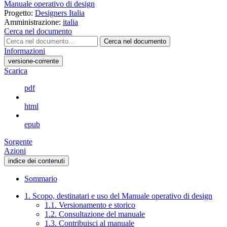
Manuale operativo di design
Progetto:
Designers Italia
Amministrazione:
italia
Cerca nel documento
Cerca nel documento
Informazioni
versione-corrente
Scarica
pdf
html
epub
Sorgente
Azioni
indice dei contenuti
Sommario
1. Scopo, destinatari e uso del Manuale operativo di design
1.1. Versionamento e storico
1.2. Consultazione del manuale
1.3. Contribuisci al manuale