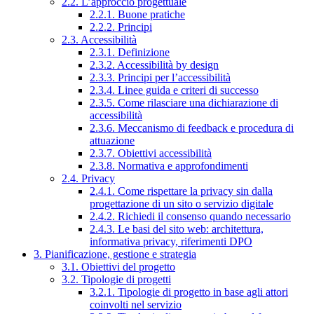
2.2. L’approccio progettuale
2.2.1. Buone pratiche
2.2.2. Principi
2.3. Accessibilità
2.3.1. Definizione
2.3.2. Accessibilità by design
2.3.3. Principi per l’accessibilità
2.3.4. Linee guida e criteri di successo
2.3.5. Come rilasciare una dichiarazione di
accessibilità
2.3.6. Meccanismo di feedback e procedura di
attuazione
2.3.7. Obiettivi accessibilità
2.3.8. Normativa e approfondimenti
2.4. Privacy
2.4.1. Come rispettare la privacy sin dalla
progettazione di un sito o servizio digitale
2.4.2. Richiedi il consenso quando necessario
2.4.3. Le basi del sito web: architettura,
informativa privacy, riferimenti DPO
3. Pianificazione, gestione e strategia
3.1. Obiettivi del progetto
3.2. Tipologie di progetti
3.2.1. Tipologie di progetto in base agli attori
coinvolti nel servizio