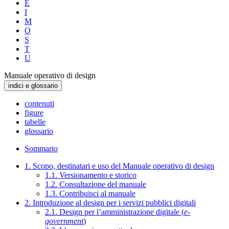
E
I
M
O
S
T
U
Manuale operativo di design
indici e glossario
contenuti
figure
tabelle
glossario
Sommario
1. Scopo, destinatari e uso del Manuale operativo di design
1.1. Versionamento e storico
1.2. Consultazione del manuale
1.3. Contribuisci al manuale
2. Introduzione al design per i servizi pubblici digitali
2.1. Design per l’amministrazione digitale (
e-
government
)