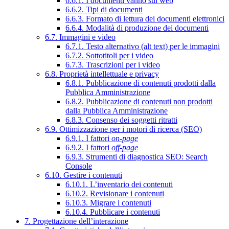
6.6.1. I documenti vanno sul web
6.6.2. Tipi di documenti
6.6.3. Formato di lettura dei documenti elettronici
6.6.4. Modalità di produzione dei documenti
6.7. Immagini e video
6.7.1. Testo alternativo (alt text) per le immagini
6.7.2. Sottotitoli per i video
6.7.3. Trascrizioni per i video
6.8. Proprietà intellettuale e privacy
6.8.1. Pubblicazione di contenuti prodotti dalla
Pubblica Amministrazione
6.8.2. Pubblicazione di contenuti non prodotti
dalla Pubblica Amministrazione
6.8.3. Consenso dei soggetti ritratti
6.9. Ottimizzazione per i motori di ricerca (SEO)
6.9.1. I fattori
on-page
6.9.2. I fattori
off-page
6.9.3. Strumenti di diagnostica SEO: Search
Console
6.10. Gestire i contenuti
6.10.1. L’inventario dei contenuti
6.10.2. Revisionare i contenuti
6.10.3. Migrare i contenuti
6.10.4. Pubblicare i contenuti
7. Progettazione dell’interazione