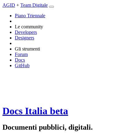
AGID
+
Team Digitale
Piano Triennale
Le community
Developers
Designers
Gli strumenti
Forum
Docs
GitHub
Docs Italia
beta
Documenti pubblici, digitali.