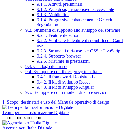
9.1.1. Attività preliminari
9.1.2. Web design responsivo e accessibile
9.1.3. Mobile first
9.1.4. Progressive enhancement e Graceful
degradation
9.2. Strumenti di supporto allo sviluppo del software
9.2.1. Feature detection
9.2.2. Verificare le feature disponibili con Can I
use
9.2.3. Strumenti e risorse per CSS e JavaScript
9.2.4. Supporto browser
9.2.5. Misurare le prestazioni
9.3. Catalogo del riuso
9.4. Sviluppare con il design system .italia
9.4.1. Il framework Bootstrap Italia
9.4.2. Il kit di sviluppo React
9.4.3. Il kit di sviluppo Angular
9.5. Sviluppare con i modelli di sito e servizi
1. Scopo, destinatari e uso del Manuale operativo di design
Team per la Trasformazione Digitale
in collaborazione con
Agenzia per l'Italia Digitale