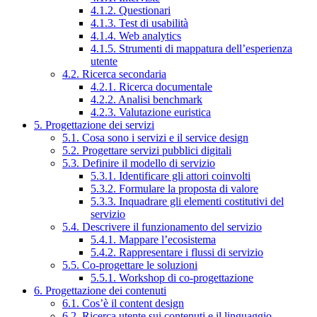
4.1.2. Questionari
4.1.3. Test di usabilità
4.1.4. Web analytics
4.1.5. Strumenti di mappatura dell’esperienza
utente
4.2. Ricerca secondaria
4.2.1. Ricerca documentale
4.2.2. Analisi benchmark
4.2.3. Valutazione euristica
5. Progettazione dei servizi
5.1. Cosa sono i servizi e il service design
5.2. Progettare servizi pubblici digitali
5.3. Definire il modello di servizio
5.3.1. Identificare gli attori coinvolti
5.3.2. Formulare la proposta di valore
5.3.3. Inquadrare gli elementi costitutivi del
servizio
5.4. Descrivere il funzionamento del servizio
5.4.1. Mappare l’ecosistema
5.4.2. Rappresentare i flussi di servizio
5.5. Co-progettare le soluzioni
5.5.1. Workshop di co-progettazione
6. Progettazione dei contenuti
6.1. Cos’è il content design
6.2. Ricerca utente sui contenuti e il linguaggio