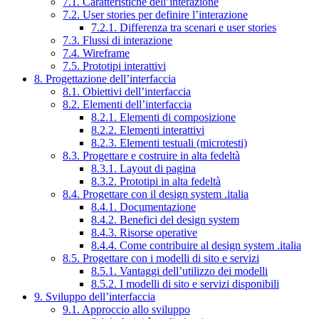
7.1. Caratteristiche dell’interazione
7.2. User stories per definire l’interazione
7.2.1. Differenza tra scenari e user stories
7.3. Flussi di interazione
7.4. Wireframe
7.5. Prototipi interattivi
8. Progettazione dell’interfaccia
8.1. Obiettivi dell’interfaccia
8.2. Elementi dell’interfaccia
8.2.1. Elementi di composizione
8.2.2. Elementi interattivi
8.2.3. Elementi testuali (microtesti)
8.3. Progettare e costruire in alta fedeltà
8.3.1. Layout di pagina
8.3.2. Prototipi in alta fedeltà
8.4. Progettare con il design system .italia
8.4.1. Documentazione
8.4.2. Benefici del design system
8.4.3. Risorse operative
8.4.4. Come contribuire al design system .italia
8.5. Progettare con i modelli di sito e servizi
8.5.1. Vantaggi dell’utilizzo dei modelli
8.5.2. I modelli di sito e servizi disponibili
9. Sviluppo dell’interfaccia
9.1. Approccio allo sviluppo