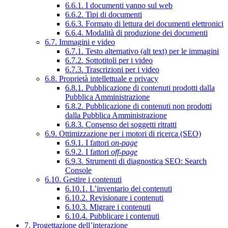
6.6.1. I documenti vanno sul web
6.6.2. Tipi di documenti
6.6.3. Formato di lettura dei documenti elettronici
6.6.4. Modalità di produzione dei documenti
6.7. Immagini e video
6.7.1. Testo alternativo (alt text) per le immagini
6.7.2. Sottotitoli per i video
6.7.3. Trascrizioni per i video
6.8. Proprietà intellettuale e privacy
6.8.1. Pubblicazione di contenuti prodotti dalla
Pubblica Amministrazione
6.8.2. Pubblicazione di contenuti non prodotti
dalla Pubblica Amministrazione
6.8.3. Consenso dei soggetti ritratti
6.9. Ottimizzazione per i motori di ricerca (SEO)
6.9.1. I fattori
on-page
6.9.2. I fattori
off-page
6.9.3. Strumenti di diagnostica SEO: Search
Console
6.10. Gestire i contenuti
6.10.1. L’inventario dei contenuti
6.10.2. Revisionare i contenuti
6.10.3. Migrare i contenuti
6.10.4. Pubblicare i contenuti
7. Progettazione dell’interazione