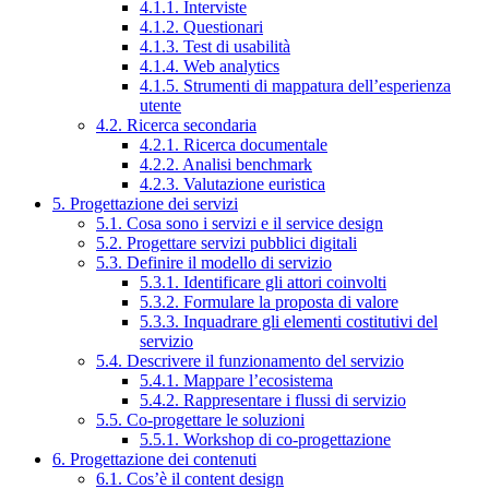
4.1.1. Interviste
4.1.2. Questionari
4.1.3. Test di usabilità
4.1.4. Web analytics
4.1.5. Strumenti di mappatura dell’esperienza
utente
4.2. Ricerca secondaria
4.2.1. Ricerca documentale
4.2.2. Analisi benchmark
4.2.3. Valutazione euristica
5. Progettazione dei servizi
5.1. Cosa sono i servizi e il service design
5.2. Progettare servizi pubblici digitali
5.3. Definire il modello di servizio
5.3.1. Identificare gli attori coinvolti
5.3.2. Formulare la proposta di valore
5.3.3. Inquadrare gli elementi costitutivi del
servizio
5.4. Descrivere il funzionamento del servizio
5.4.1. Mappare l’ecosistema
5.4.2. Rappresentare i flussi di servizio
5.5. Co-progettare le soluzioni
5.5.1. Workshop di co-progettazione
6. Progettazione dei contenuti
6.1. Cos’è il content design