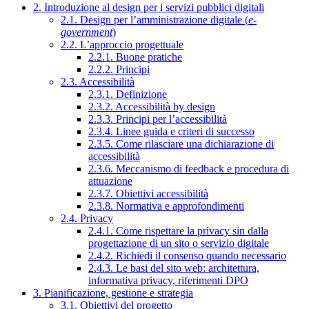
2. Introduzione al design per i servizi pubblici digitali
2.1. Design per l’amministrazione digitale (
e-
government
)
2.2. L’approccio progettuale
2.2.1. Buone pratiche
2.2.2. Principi
2.3. Accessibilità
2.3.1. Definizione
2.3.2. Accessibilità by design
2.3.3. Principi per l’accessibilità
2.3.4. Linee guida e criteri di successo
2.3.5. Come rilasciare una dichiarazione di
accessibilità
2.3.6. Meccanismo di feedback e procedura di
attuazione
2.3.7. Obiettivi accessibilità
2.3.8. Normativa e approfondimenti
2.4. Privacy
2.4.1. Come rispettare la privacy sin dalla
progettazione di un sito o servizio digitale
2.4.2. Richiedi il consenso quando necessario
2.4.3. Le basi del sito web: architettura,
informativa privacy, riferimenti DPO
3. Pianificazione, gestione e strategia
3.1. Obiettivi del progetto