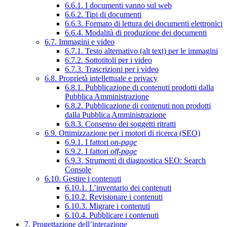
6.6.1. I documenti vanno sul web
6.6.2. Tipi di documenti
6.6.3. Formato di lettura dei documenti elettronici
6.6.4. Modalità di produzione dei documenti
6.7. Immagini e video
6.7.1. Testo alternativo (alt text) per le immagini
6.7.2. Sottotitoli per i video
6.7.3. Trascrizioni per i video
6.8. Proprietà intellettuale e privacy
6.8.1. Pubblicazione di contenuti prodotti dalla
Pubblica Amministrazione
6.8.2. Pubblicazione di contenuti non prodotti
dalla Pubblica Amministrazione
6.8.3. Consenso dei soggetti ritratti
6.9. Ottimizzazione per i motori di ricerca (SEO)
6.9.1. I fattori
on-page
6.9.2. I fattori
off-page
6.9.3. Strumenti di diagnostica SEO: Search
Console
6.10. Gestire i contenuti
6.10.1. L’inventario dei contenuti
6.10.2. Revisionare i contenuti
6.10.3. Migrare i contenuti
6.10.4. Pubblicare i contenuti
7. Progettazione dell’interazione