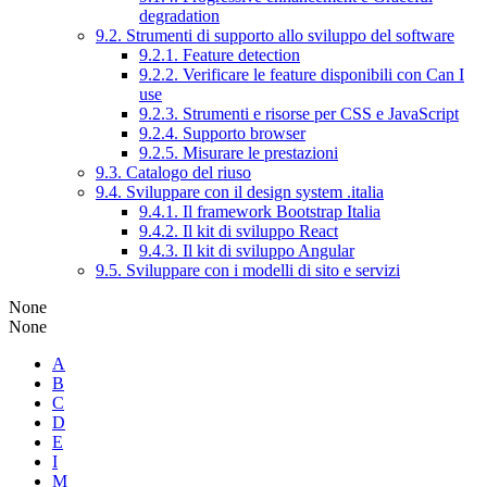
degradation
9.2. Strumenti di supporto allo sviluppo del software
9.2.1. Feature detection
9.2.2. Verificare le feature disponibili con Can I
use
9.2.3. Strumenti e risorse per CSS e JavaScript
9.2.4. Supporto browser
9.2.5. Misurare le prestazioni
9.3. Catalogo del riuso
9.4. Sviluppare con il design system .italia
9.4.1. Il framework Bootstrap Italia
9.4.2. Il kit di sviluppo React
9.4.3. Il kit di sviluppo Angular
9.5. Sviluppare con i modelli di sito e servizi
None
None
A
B
C
D
E
I
M