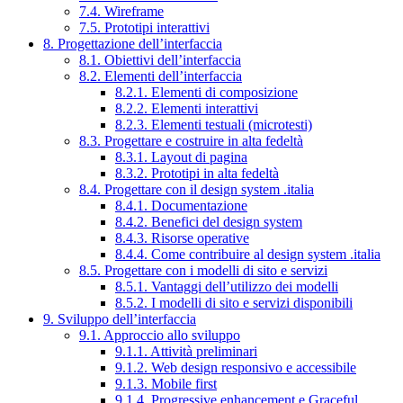
7.4. Wireframe
7.5. Prototipi interattivi
8. Progettazione dell’interfaccia
8.1. Obiettivi dell’interfaccia
8.2. Elementi dell’interfaccia
8.2.1. Elementi di composizione
8.2.2. Elementi interattivi
8.2.3. Elementi testuali (microtesti)
8.3. Progettare e costruire in alta fedeltà
8.3.1. Layout di pagina
8.3.2. Prototipi in alta fedeltà
8.4. Progettare con il design system .italia
8.4.1. Documentazione
8.4.2. Benefici del design system
8.4.3. Risorse operative
8.4.4. Come contribuire al design system .italia
8.5. Progettare con i modelli di sito e servizi
8.5.1. Vantaggi dell’utilizzo dei modelli
8.5.2. I modelli di sito e servizi disponibili
9. Sviluppo dell’interfaccia
9.1. Approccio allo sviluppo
9.1.1. Attività preliminari
9.1.2. Web design responsivo e accessibile
9.1.3. Mobile first
9.1.4. Progressive enhancement e Graceful