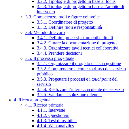
3.2.2. Tipologie di progetto in base al focus
3.2.3. Tipologie di progetto in base all’ambito di
intervento
3.3. Competenze, ruoli e figure coinvolte
3.3.1. Coordinatore di progetto
3.3.2. Definire ruoli e responsabilità
3.4. Metodo di lavoro
3.4.1. Definire processi, strumenti e rituali
3.4.2. Curare la documentazione di progetto
3.4.3. Organizzare tavoli tecnici collaborativi
3.4.4. Prendere decisioni
3.5. Il processo progettuale
3.5.1. Organizzare il progetto e la sua gestione
3.5.2. Comprendere il contesto d’uso del servizio
pubblico
3.5.3. Progettare i processi e i
touchpoint
del
servizio
3.5.4. Realizzare l’interfaccia utente del servizio
3.5.5. Validare la soluzione ottenuta
4. Ricerca progettuale
4.1. Ricerca primaria
4.1.1. Interviste
4.1.2. Questionari
4.1.3. Test di usabilità
4.1.4. Web analytics