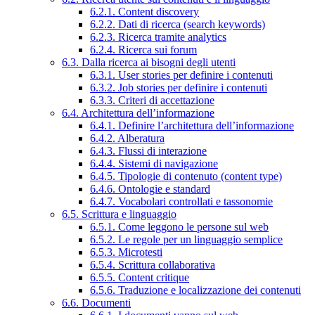
6.2.1. Content discovery
6.2.2. Dati di ricerca (search keywords)
6.2.3. Ricerca tramite analytics
6.2.4. Ricerca sui forum
6.3. Dalla ricerca ai bisogni degli utenti
6.3.1. User stories per definire i contenuti
6.3.2. Job stories per definire i contenuti
6.3.3. Criteri di accettazione
6.4. Architettura dell’informazione
6.4.1. Definire l’architettura dell’informazione
6.4.2. Alberatura
6.4.3. Flussi di interazione
6.4.4. Sistemi di navigazione
6.4.5. Tipologie di contenuto (content type)
6.4.6. Ontologie e standard
6.4.7. Vocabolari controllati e tassonomie
6.5. Scrittura e linguaggio
6.5.1. Come leggono le persone sul web
6.5.2. Le regole per un linguaggio semplice
6.5.3. Microtesti
6.5.4. Scrittura collaborativa
6.5.5. Content critique
6.5.6. Traduzione e localizzazione dei contenuti
6.6. Documenti