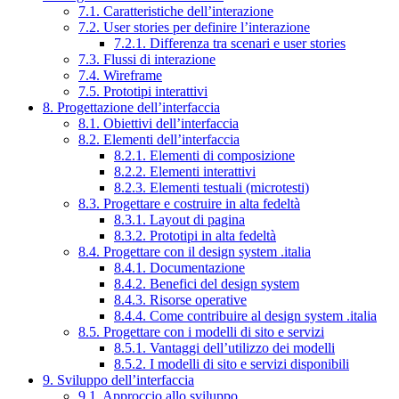
7.1. Caratteristiche dell’interazione
7.2. User stories per definire l’interazione
7.2.1. Differenza tra scenari e user stories
7.3. Flussi di interazione
7.4. Wireframe
7.5. Prototipi interattivi
8. Progettazione dell’interfaccia
8.1. Obiettivi dell’interfaccia
8.2. Elementi dell’interfaccia
8.2.1. Elementi di composizione
8.2.2. Elementi interattivi
8.2.3. Elementi testuali (microtesti)
8.3. Progettare e costruire in alta fedeltà
8.3.1. Layout di pagina
8.3.2. Prototipi in alta fedeltà
8.4. Progettare con il design system .italia
8.4.1. Documentazione
8.4.2. Benefici del design system
8.4.3. Risorse operative
8.4.4. Come contribuire al design system .italia
8.5. Progettare con i modelli di sito e servizi
8.5.1. Vantaggi dell’utilizzo dei modelli
8.5.2. I modelli di sito e servizi disponibili
9. Sviluppo dell’interfaccia
9.1. Approccio allo sviluppo