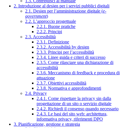
1.3. Contribuisci al manuale
2. Introduzione al design per i servizi pubblici digitali
2.1. Design per l’amministrazione digitale (
e-
government
)
2.2. L’approccio progettuale
2.2.1. Buone pratiche
2.2.2. Principi
2.3. Accessibilità
2.3.1. Definizione
2.3.2. Accessibilità by design
2.3.3. Principi per l’accessibilità
2.3.4. Linee guida e criteri di successo
2.3.5. Come rilasciare una dichiarazione di
accessibilità
2.3.6. Meccanismo di feedback e procedura di
attuazione
2.3.7. Obiettivi accessibilità
2.3.8. Normativa e approfondimenti
2.4. Privacy
2.4.1. Come rispettare la privacy sin dalla
progettazione di un sito o servizio digitale
2.4.2. Richiedi il consenso quando necessario
2.4.3. Le basi del sito web: architettura,
informativa privacy, riferimenti DPO
3. Pianificazione, gestione e strategia