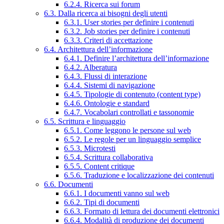
6.2.4. Ricerca sui forum
6.3. Dalla ricerca ai bisogni degli utenti
6.3.1. User stories per definire i contenuti
6.3.2. Job stories per definire i contenuti
6.3.3. Criteri di accettazione
6.4. Architettura dell’informazione
6.4.1. Definire l’architettura dell’informazione
6.4.2. Alberatura
6.4.3. Flussi di interazione
6.4.4. Sistemi di navigazione
6.4.5. Tipologie di contenuto (content type)
6.4.6. Ontologie e standard
6.4.7. Vocabolari controllati e tassonomie
6.5. Scrittura e linguaggio
6.5.1. Come leggono le persone sul web
6.5.2. Le regole per un linguaggio semplice
6.5.3. Microtesti
6.5.4. Scrittura collaborativa
6.5.5. Content critique
6.5.6. Traduzione e localizzazione dei contenuti
6.6. Documenti
6.6.1. I documenti vanno sul web
6.6.2. Tipi di documenti
6.6.3. Formato di lettura dei documenti elettronici
6.6.4. Modalità di produzione dei documenti