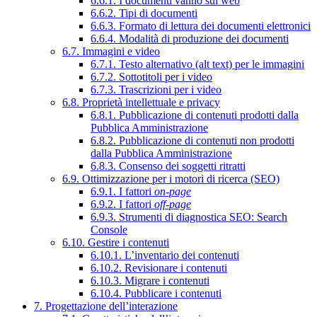
6.6.1. I documenti vanno sul web
6.6.2. Tipi di documenti
6.6.3. Formato di lettura dei documenti elettronici
6.6.4. Modalità di produzione dei documenti
6.7. Immagini e video
6.7.1. Testo alternativo (alt text) per le immagini
6.7.2. Sottotitoli per i video
6.7.3. Trascrizioni per i video
6.8. Proprietà intellettuale e privacy
6.8.1. Pubblicazione di contenuti prodotti dalla
Pubblica Amministrazione
6.8.2. Pubblicazione di contenuti non prodotti
dalla Pubblica Amministrazione
6.8.3. Consenso dei soggetti ritratti
6.9. Ottimizzazione per i motori di ricerca (SEO)
6.9.1. I fattori
on-page
6.9.2. I fattori
off-page
6.9.3. Strumenti di diagnostica SEO: Search
Console
6.10. Gestire i contenuti
6.10.1. L’inventario dei contenuti
6.10.2. Revisionare i contenuti
6.10.3. Migrare i contenuti
6.10.4. Pubblicare i contenuti
7. Progettazione dell’interazione