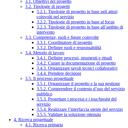
3.1. Obiettivi del progetto
3.2. Tipologie di progetti
3.2.1. Tipologie di progetto in base agli attori
coinvolti nel servizio
3.2.2. Tipologie di progetto in base al focus
3.2.3. Tipologie di progetto in base all’ambito di
intervento
3.3. Competenze, ruoli e figure coinvolte
3.3.1. Coordinatore di progetto
3.3.2. Definire ruoli e responsabilità
3.4. Metodo di lavoro
3.4.1. Definire processi, strumenti e rituali
3.4.2. Curare la documentazione di progetto
3.4.3. Organizzare tavoli tecnici collaborativi
3.4.4. Prendere decisioni
3.5. Il processo progettuale
3.5.1. Organizzare il progetto e la sua gestione
3.5.2. Comprendere il contesto d’uso del servizio
pubblico
3.5.3. Progettare i processi e i
touchpoint
del
servizio
3.5.4. Realizzare l’interfaccia utente del servizio
3.5.5. Validare la soluzione ottenuta
4. Ricerca progettuale
4.1. Ricerca primaria