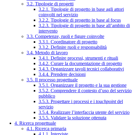
3.2. Tipologie di progetti
3.2.1. Tipologie di progetto in base agli attori
coinvolti nel servizio
3.2.2. Tipologie di progetto in base al focus
3.2.3. Tipologie di progetto in base all’ambito di
intervento
3.3. Competenze, ruoli e figure coinvolte
3.3.1. Coordinatore di progetto
3.3.2. Definire ruoli e responsabilità
3.4. Metodo di lavoro
3.4.1. Definire processi, strumenti e rituali
3.4.2. Curare la documentazione di progetto
3.4.3. Organizzare tavoli tecnici collaborativi
3.4.4. Prendere decisioni
3.5. Il processo progettuale
3.5.1. Organizzare il progetto e la sua gestione
3.5.2. Comprendere il contesto d’uso del servizio
pubblico
3.5.3. Progettare i processi e i
touchpoint
del
servizio
3.5.4. Realizzare l’interfaccia utente del servizio
3.5.5. Validare la soluzione ottenuta
4. Ricerca progettuale
4.1. Ricerca primaria
4.1.1. Interviste