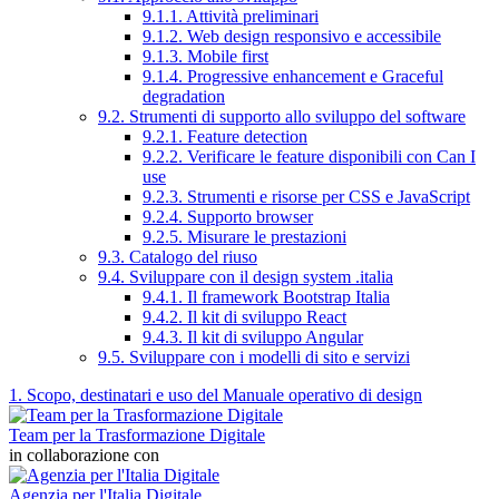
9.1.1. Attività preliminari
9.1.2. Web design responsivo e accessibile
9.1.3. Mobile first
9.1.4. Progressive enhancement e Graceful
degradation
9.2. Strumenti di supporto allo sviluppo del software
9.2.1. Feature detection
9.2.2. Verificare le feature disponibili con Can I
use
9.2.3. Strumenti e risorse per CSS e JavaScript
9.2.4. Supporto browser
9.2.5. Misurare le prestazioni
9.3. Catalogo del riuso
9.4. Sviluppare con il design system .italia
9.4.1. Il framework Bootstrap Italia
9.4.2. Il kit di sviluppo React
9.4.3. Il kit di sviluppo Angular
9.5. Sviluppare con i modelli di sito e servizi
1. Scopo, destinatari e uso del Manuale operativo di design
Team per la Trasformazione Digitale
in collaborazione con
Agenzia per l'Italia Digitale