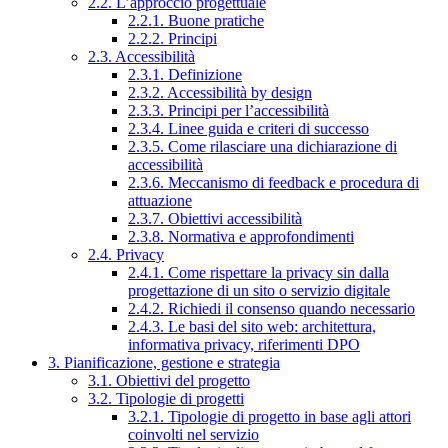
2.2. L’approccio progettuale
2.2.1. Buone pratiche
2.2.2. Principi
2.3. Accessibilità
2.3.1. Definizione
2.3.2. Accessibilità by design
2.3.3. Principi per l’accessibilità
2.3.4. Linee guida e criteri di successo
2.3.5. Come rilasciare una dichiarazione di
accessibilità
2.3.6. Meccanismo di feedback e procedura di
attuazione
2.3.7. Obiettivi accessibilità
2.3.8. Normativa e approfondimenti
2.4. Privacy
2.4.1. Come rispettare la privacy sin dalla
progettazione di un sito o servizio digitale
2.4.2. Richiedi il consenso quando necessario
2.4.3. Le basi del sito web: architettura,
informativa privacy, riferimenti DPO
3. Pianificazione, gestione e strategia
3.1. Obiettivi del progetto
3.2. Tipologie di progetti
3.2.1. Tipologie di progetto in base agli attori
coinvolti nel servizio