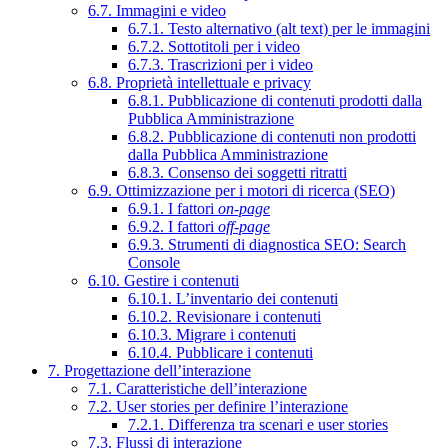
6.7. Immagini e video
6.7.1. Testo alternativo (alt text) per le immagini
6.7.2. Sottotitoli per i video
6.7.3. Trascrizioni per i video
6.8. Proprietà intellettuale e privacy
6.8.1. Pubblicazione di contenuti prodotti dalla
Pubblica Amministrazione
6.8.2. Pubblicazione di contenuti non prodotti
dalla Pubblica Amministrazione
6.8.3. Consenso dei soggetti ritratti
6.9. Ottimizzazione per i motori di ricerca (SEO)
6.9.1. I fattori
on-page
6.9.2. I fattori
off-page
6.9.3. Strumenti di diagnostica SEO: Search
Console
6.10. Gestire i contenuti
6.10.1. L’inventario dei contenuti
6.10.2. Revisionare i contenuti
6.10.3. Migrare i contenuti
6.10.4. Pubblicare i contenuti
7. Progettazione dell’interazione
7.1. Caratteristiche dell’interazione
7.2. User stories per definire l’interazione
7.2.1. Differenza tra scenari e user stories
7.3. Flussi di interazione