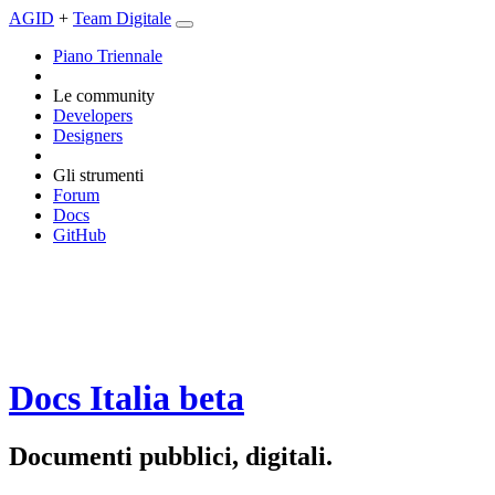
AGID
+
Team Digitale
Piano Triennale
Le community
Developers
Designers
Gli strumenti
Forum
Docs
GitHub
Docs Italia
beta
Documenti pubblici, digitali.