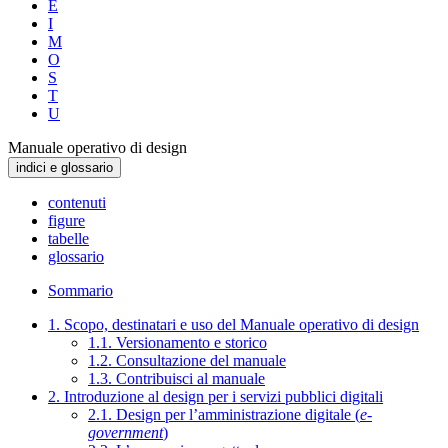
E
I
M
O
S
T
U
Manuale operativo di design
indici e glossario
contenuti
figure
tabelle
glossario
Sommario
1. Scopo, destinatari e uso del Manuale operativo di design
1.1. Versionamento e storico
1.2. Consultazione del manuale
1.3. Contribuisci al manuale
2. Introduzione al design per i servizi pubblici digitali
2.1. Design per l’amministrazione digitale (
e-
government
)