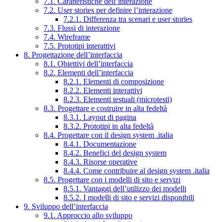
7.1. Caratteristiche dell’interazione
7.2. User stories per definire l’interazione
7.2.1. Differenza tra scenari e user stories
7.3. Flussi di interazione
7.4. Wireframe
7.5. Prototipi interattivi
8. Progettazione dell’interfaccia
8.1. Obiettivi dell’interfaccia
8.2. Elementi dell’interfaccia
8.2.1. Elementi di composizione
8.2.2. Elementi interattivi
8.2.3. Elementi testuali (microtesti)
8.3. Progettare e costruire in alta fedeltà
8.3.1. Layout di pagina
8.3.2. Prototipi in alta fedeltà
8.4. Progettare con il design system .italia
8.4.1. Documentazione
8.4.2. Benefici del design system
8.4.3. Risorse operative
8.4.4. Come contribuire al design system .italia
8.5. Progettare con i modelli di sito e servizi
8.5.1. Vantaggi dell’utilizzo dei modelli
8.5.2. I modelli di sito e servizi disponibili
9. Sviluppo dell’interfaccia
9.1. Approccio allo sviluppo