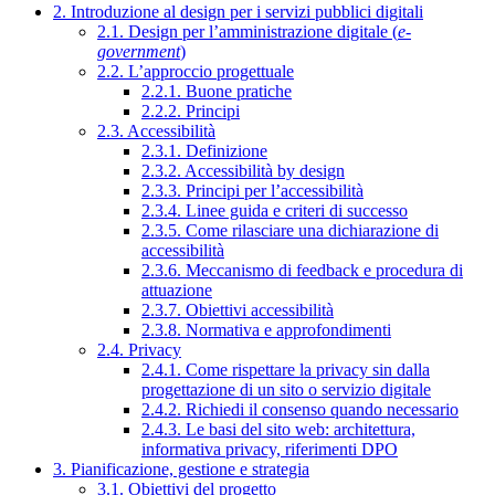
2. Introduzione al design per i servizi pubblici digitali
2.1. Design per l’amministrazione digitale (
e-
government
)
2.2. L’approccio progettuale
2.2.1. Buone pratiche
2.2.2. Principi
2.3. Accessibilità
2.3.1. Definizione
2.3.2. Accessibilità by design
2.3.3. Principi per l’accessibilità
2.3.4. Linee guida e criteri di successo
2.3.5. Come rilasciare una dichiarazione di
accessibilità
2.3.6. Meccanismo di feedback e procedura di
attuazione
2.3.7. Obiettivi accessibilità
2.3.8. Normativa e approfondimenti
2.4. Privacy
2.4.1. Come rispettare la privacy sin dalla
progettazione di un sito o servizio digitale
2.4.2. Richiedi il consenso quando necessario
2.4.3. Le basi del sito web: architettura,
informativa privacy, riferimenti DPO
3. Pianificazione, gestione e strategia
3.1. Obiettivi del progetto