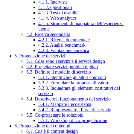
4.1.1. Interviste
4.1.2. Questionari
4.1.3. Test di usabilità
4.1.4. Web analytics
4.1.5. Strumenti di mappatura dell’esperienza
utente
4.2. Ricerca secondaria
4.2.1. Ricerca documentale
4.2.2. Analisi benchmark
4.2.3. Valutazione euristica
5. Progettazione dei servizi
5.1. Cosa sono i servizi e il service design
5.2. Progettare servizi pubblici digitali
5.3. Definire il modello di servizio
5.3.1. Identificare gli attori coinvolti
5.3.2. Formulare la proposta di valore
5.3.3. Inquadrare gli elementi costitutivi del
servizio
5.4. Descrivere il funzionamento del servizio
5.4.1. Mappare l’ecosistema
5.4.2. Rappresentare i flussi di servizio
5.5. Co-progettare le soluzioni
5.5.1. Workshop di co-progettazione
6. Progettazione dei contenuti
6.1. Cos’è il content design