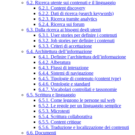
6.2. Ricerca utente sui contenuti e il linguaggio
6.2.1. Content discovery
6.2.2. Dati di ricerca (search keywords)
6.2.3. Ricerca tramite analytics
6.2.4. Ricerca sui forum
6.3. Dalla ricerca ai bisogni degli utenti
6.3.1. User stories per definire i contenuti
6.3.2. Job stories per definire i contenuti
6.3.3. Criteri di accettazione
6.4. Architettura dell’informazione
6.4.1. Definire l’architettura dell’informazione
6.4.2. Alberatura
6.4.3. Flussi di interazione
6.4.4. Sistemi di navigazione
6.4.5. Tipologie di contenuto (content type)
6.4.6. Ontologie e standard
6.4.7. Vocabolari controllati e tassonomie
6.5. Scrittura e linguaggio
6.5.1. Come leggono le persone sul web
6.5.2. Le regole per un linguaggio semplice
6.5.3. Microtesti
6.5.4. Scrittura collaborativa
6.5.5. Content critique
6.5.6. Traduzione e localizzazione dei contenuti
6.6. Documenti