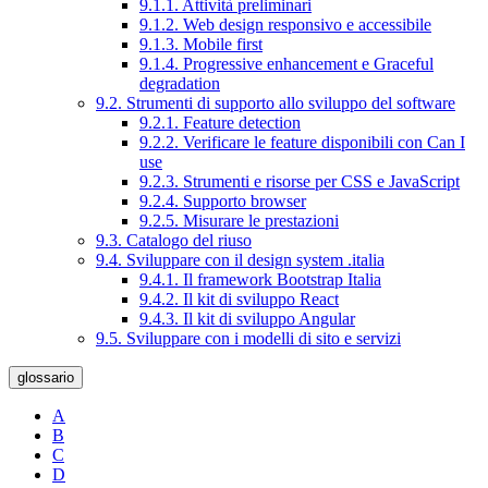
9.1.1. Attività preliminari
9.1.2. Web design responsivo e accessibile
9.1.3. Mobile first
9.1.4. Progressive enhancement e Graceful
degradation
9.2. Strumenti di supporto allo sviluppo del software
9.2.1. Feature detection
9.2.2. Verificare le feature disponibili con Can I
use
9.2.3. Strumenti e risorse per CSS e JavaScript
9.2.4. Supporto browser
9.2.5. Misurare le prestazioni
9.3. Catalogo del riuso
9.4. Sviluppare con il design system .italia
9.4.1. Il framework Bootstrap Italia
9.4.2. Il kit di sviluppo React
9.4.3. Il kit di sviluppo Angular
9.5. Sviluppare con i modelli di sito e servizi
glossario
A
B
C
D