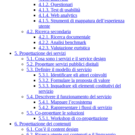
4.1.2. Questionari
4.1.3. Test di usabilità
4.1.4. Web analytics
4.1.5. Strumenti di mappatura dell’esperienza
utente
4.2. Ricerca secondaria
4.2.1. Ricerca documentale
4.2.2. Analisi benchmark
4.2.3. Valutazione euristica
5. Progettazione dei servizi
5.1. Cosa sono i servizi e il service design
5.2. Progettare servizi pubblici digitali
5.3. Definire il modello di servizio
5.3.1. Identificare gli attori coinvolti
5.3.2. Formulare la proposta di valore
5.3.3. Inquadrare gli elementi costitutivi del
servizio
5.4. Descrivere il funzionamento del servizio
5.4.1. Mappare l’ecosistema
5.4.2. Rappresentare i flussi di servizio
5.5. Co-progettare le soluzioni
5.5.1. Workshop di co-progettazione
6. Progettazione dei contenuti
6.1. Cos’è il content design
6.2. Ricerca utente sui contenuti e il linguaggio