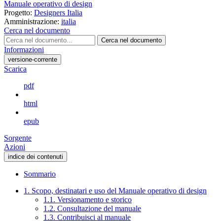
Manuale operativo di design
Progetto:
Designers Italia
Amministrazione:
italia
Cerca nel documento
Cerca nel documento
Informazioni
versione-corrente
Scarica
pdf
html
epub
Sorgente
Azioni
indice dei contenuti
Sommario
1. Scopo, destinatari e uso del Manuale operativo di design
1.1. Versionamento e storico
1.2. Consultazione del manuale
1.3. Contribuisci al manuale