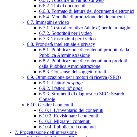
6.6.1. I documenti vanno sul web
6.6.2. Tipi di documenti
6.6.3. Formato di lettura dei documenti elettronici
6.6.4. Modalità di produzione dei documenti
6.7. Immagini e video
6.7.1. Testo alternativo (alt text) per le immagini
6.7.2. Sottotitoli per i video
6.7.3. Trascrizioni per i video
6.8. Proprietà intellettuale e privacy
6.8.1. Pubblicazione di contenuti prodotti dalla
Pubblica Amministrazione
6.8.2. Pubblicazione di contenuti non prodotti
dalla Pubblica Amministrazione
6.8.3. Consenso dei soggetti ritratti
6.9. Ottimizzazione per i motori di ricerca (SEO)
6.9.1. I fattori
on-page
6.9.2. I fattori
off-page
6.9.3. Strumenti di diagnostica SEO: Search
Console
6.10. Gestire i contenuti
6.10.1. L’inventario dei contenuti
6.10.2. Revisionare i contenuti
6.10.3. Migrare i contenuti
6.10.4. Pubblicare i contenuti
7. Progettazione dell’interazione