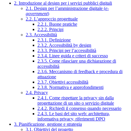
2. Introduzione al design per i servizi pubblici digitali
2.1. Design per l’amministrazione digitale (
e-
government
)
2.2. L’approccio progettuale
2.2.1. Buone pratiche
2.2.2. Principi
2.3. Accessibilità
2.3.1. Definizione
2.3.2. Accessibilità by design
2.3.3. Principi per l’accessibilità
2.3.4. Linee guida e criteri di successo
2.3.5. Come rilasciare una dichiarazione di
accessibilità
2.3.6. Meccanismo di feedback e procedura di
attuazione
2.3.7. Obiettivi accessibilità
2.3.8. Normativa e approfondimenti
2.4. Privacy
2.4.1. Come rispettare la privacy sin dalla
progettazione di un sito o servizio digitale
2.4.2. Richiedi il consenso quando necessario
2.4.3. Le basi del sito web: architettura,
informativa privacy, riferimenti DPO
3. Pianificazione, gestione e strategia
3.1. Obiettivi del progetto