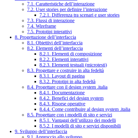
7.1. Caratteristiche dell’interazione
7.2. User stories per definire l’interazione
7.2.1. Differenza tra scenari e user stories
7.3. Flussi di interazione
7.4. Wireframe
7.5. Prototipi interattivi
8. Progettazione dell’interfaccia
8.1. Obiettivi dell’interfaccia
8.2. Elementi dell’interfaccia
8.2.1. Elementi di composizione
8.2.2. Elementi interattivi
8.2.3. Elementi testuali (microtesti)
8.3. Progettare e costruire in alta fedeltà
8.3.1. Layout di pagina
8.3.2. Prototipi in alta fedeltà
8.4. Progettare con il design system .italia
8.4.1. Documentazione
8.4.2. Benefici del design system
8.4.3. Risorse operative
8.4.4. Come contribuire al design system .italia
8.5. Progettare con i modelli di sito e servizi
8.5.1. Vantaggi dell’utilizzo dei modelli
8.5.2. I modelli di sito e servizi disponibili
9. Sviluppo dell’interfaccia
9.1. Approccio allo sviluppo