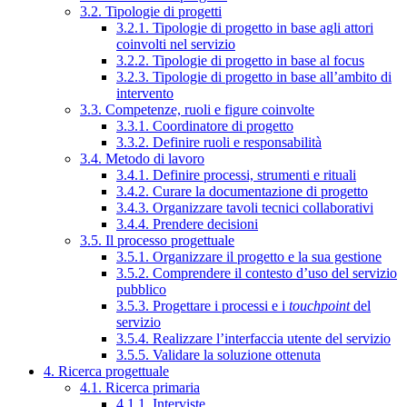
3.2. Tipologie di progetti
3.2.1. Tipologie di progetto in base agli attori
coinvolti nel servizio
3.2.2. Tipologie di progetto in base al focus
3.2.3. Tipologie di progetto in base all’ambito di
intervento
3.3. Competenze, ruoli e figure coinvolte
3.3.1. Coordinatore di progetto
3.3.2. Definire ruoli e responsabilità
3.4. Metodo di lavoro
3.4.1. Definire processi, strumenti e rituali
3.4.2. Curare la documentazione di progetto
3.4.3. Organizzare tavoli tecnici collaborativi
3.4.4. Prendere decisioni
3.5. Il processo progettuale
3.5.1. Organizzare il progetto e la sua gestione
3.5.2. Comprendere il contesto d’uso del servizio
pubblico
3.5.3. Progettare i processi e i
touchpoint
del
servizio
3.5.4. Realizzare l’interfaccia utente del servizio
3.5.5. Validare la soluzione ottenuta
4. Ricerca progettuale
4.1. Ricerca primaria
4.1.1. Interviste