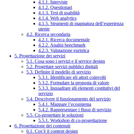
4.1.1. Interviste
4.1.2. Questionari
4.1.3. Test di usabilità
4.1.4. Web analytics
4.1.5. Strumenti di mappatura dell’esperienza
utente
4.2. Ricerca secondaria
4.2.1. Ricerca documentale
4.2.2. Analisi benchmark
4.2.3. Valutazione euristica
5. Progettazione dei servizi
5.1. Cosa sono i servizi e il service design
5.2. Progettare servizi pubblici digitali
5.3. Definire il modello di servizio
5.3.1. Identificare gli attori coinvolti
5.3.2. Formulare la proposta di valore
5.3.3. Inquadrare gli elementi costitutivi del
servizio
5.4. Descrivere il funzionamento del servizio
5.4.1. Mappare l’ecosistema
5.4.2. Rappresentare i flussi di servizio
5.5. Co-progettare le soluzioni
5.5.1. Workshop di co-progettazione
6. Progettazione dei contenuti
6.1. Cos’è il content design