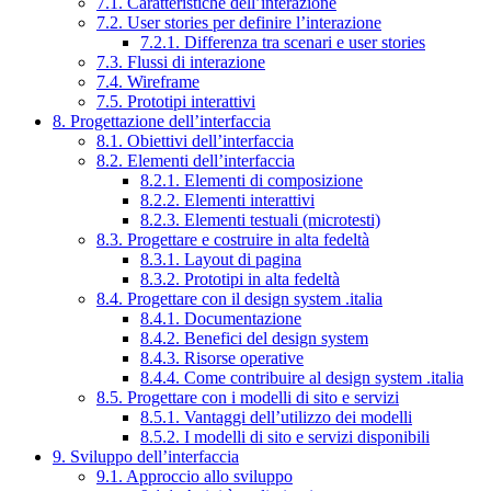
7.1. Caratteristiche dell’interazione
7.2. User stories per definire l’interazione
7.2.1. Differenza tra scenari e user stories
7.3. Flussi di interazione
7.4. Wireframe
7.5. Prototipi interattivi
8. Progettazione dell’interfaccia
8.1. Obiettivi dell’interfaccia
8.2. Elementi dell’interfaccia
8.2.1. Elementi di composizione
8.2.2. Elementi interattivi
8.2.3. Elementi testuali (microtesti)
8.3. Progettare e costruire in alta fedeltà
8.3.1. Layout di pagina
8.3.2. Prototipi in alta fedeltà
8.4. Progettare con il design system .italia
8.4.1. Documentazione
8.4.2. Benefici del design system
8.4.3. Risorse operative
8.4.4. Come contribuire al design system .italia
8.5. Progettare con i modelli di sito e servizi
8.5.1. Vantaggi dell’utilizzo dei modelli
8.5.2. I modelli di sito e servizi disponibili
9. Sviluppo dell’interfaccia
9.1. Approccio allo sviluppo