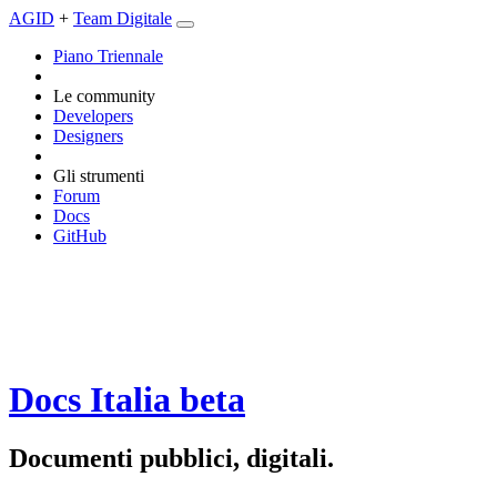
AGID
+
Team Digitale
Piano Triennale
Le community
Developers
Designers
Gli strumenti
Forum
Docs
GitHub
Docs Italia
beta
Documenti pubblici, digitali.