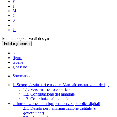
E
I
M
O
S
T
U
Manuale operativo di design
indici e glossario
contenuti
figure
tabelle
glossario
Sommario
1. Scopo, destinatari e uso del Manuale operativo di design
1.1. Versionamento e storico
1.2. Consultazione del manuale
1.3. Contribuisci al manuale
2. Introduzione al design per i servizi pubblici digitali
2.1. Design per l’amministrazione digitale (
e-
government
)