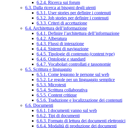
6.2.4. Ricerca sui forum
6.3. Dalla ricerca ai bisogni degli utenti
6.3.1. User stories per definire i contenuti
6.3.2. Job stories per definire i contenuti
6.3.3. Criteri di accettazione
6.4. Architettura dell’informazione
6.4.1. Definire l’architettura dell’informazione
6.4.2. Alberatura
6.4.3. Flussi di interazione
6.4.4. Sistemi di navigazione
6.4.5. Tipologie di contenuto (content type)
6.4.6. Ontologie e standard
6.4.7. Vocabolari controllati e tassonomie
6.5. Scrittura e linguaggio
6.5.1. Come leggono le persone sul web
6.5.2. Le regole per un linguaggio semplice
6.5.3. Microtesti
6.5.4. Scrittura collaborativa
6.5.5. Content critique
6.5.6. Traduzione e localizzazione dei contenuti
6.6. Documenti
6.6.1. I documenti vanno sul web
6.6.2. Tipi di documenti
6.6.3. Formato di lettura dei documenti elettronici
6.6.4. Modalità di produzione dei documenti