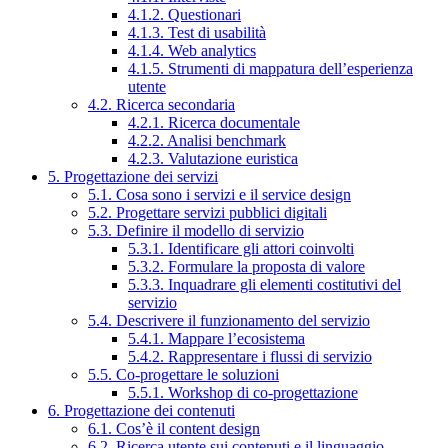
4.1.2. Questionari
4.1.3. Test di usabilità
4.1.4. Web analytics
4.1.5. Strumenti di mappatura dell’esperienza
utente
4.2. Ricerca secondaria
4.2.1. Ricerca documentale
4.2.2. Analisi benchmark
4.2.3. Valutazione euristica
5. Progettazione dei servizi
5.1. Cosa sono i servizi e il service design
5.2. Progettare servizi pubblici digitali
5.3. Definire il modello di servizio
5.3.1. Identificare gli attori coinvolti
5.3.2. Formulare la proposta di valore
5.3.3. Inquadrare gli elementi costitutivi del
servizio
5.4. Descrivere il funzionamento del servizio
5.4.1. Mappare l’ecosistema
5.4.2. Rappresentare i flussi di servizio
5.5. Co-progettare le soluzioni
5.5.1. Workshop di co-progettazione
6. Progettazione dei contenuti
6.1. Cos’è il content design
6.2. Ricerca utente sui contenuti e il linguaggio