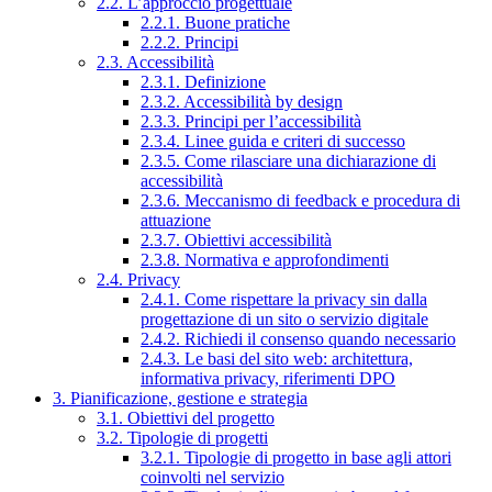
2.2. L’approccio progettuale
2.2.1. Buone pratiche
2.2.2. Principi
2.3. Accessibilità
2.3.1. Definizione
2.3.2. Accessibilità by design
2.3.3. Principi per l’accessibilità
2.3.4. Linee guida e criteri di successo
2.3.5. Come rilasciare una dichiarazione di
accessibilità
2.3.6. Meccanismo di feedback e procedura di
attuazione
2.3.7. Obiettivi accessibilità
2.3.8. Normativa e approfondimenti
2.4. Privacy
2.4.1. Come rispettare la privacy sin dalla
progettazione di un sito o servizio digitale
2.4.2. Richiedi il consenso quando necessario
2.4.3. Le basi del sito web: architettura,
informativa privacy, riferimenti DPO
3. Pianificazione, gestione e strategia
3.1. Obiettivi del progetto
3.2. Tipologie di progetti
3.2.1. Tipologie di progetto in base agli attori
coinvolti nel servizio