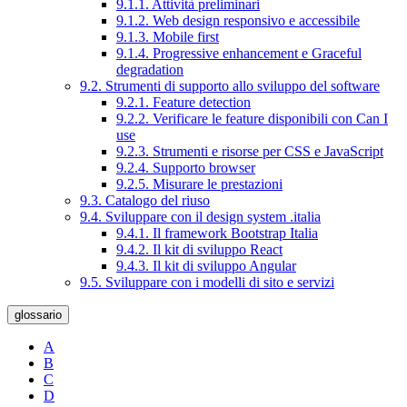
9.1.1. Attività preliminari
9.1.2. Web design responsivo e accessibile
9.1.3. Mobile first
9.1.4. Progressive enhancement e Graceful
degradation
9.2. Strumenti di supporto allo sviluppo del software
9.2.1. Feature detection
9.2.2. Verificare le feature disponibili con Can I
use
9.2.3. Strumenti e risorse per CSS e JavaScript
9.2.4. Supporto browser
9.2.5. Misurare le prestazioni
9.3. Catalogo del riuso
9.4. Sviluppare con il design system .italia
9.4.1. Il framework Bootstrap Italia
9.4.2. Il kit di sviluppo React
9.4.3. Il kit di sviluppo Angular
9.5. Sviluppare con i modelli di sito e servizi
glossario
A
B
C
D