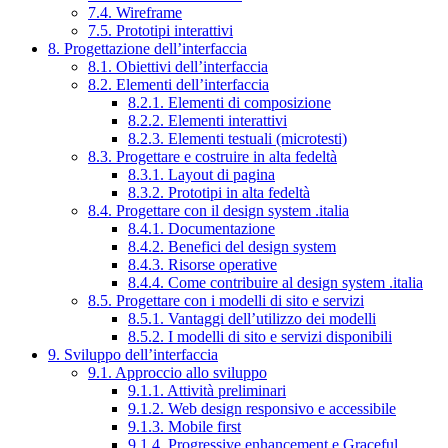
7.4. Wireframe
7.5. Prototipi interattivi
8. Progettazione dell’interfaccia
8.1. Obiettivi dell’interfaccia
8.2. Elementi dell’interfaccia
8.2.1. Elementi di composizione
8.2.2. Elementi interattivi
8.2.3. Elementi testuali (microtesti)
8.3. Progettare e costruire in alta fedeltà
8.3.1. Layout di pagina
8.3.2. Prototipi in alta fedeltà
8.4. Progettare con il design system .italia
8.4.1. Documentazione
8.4.2. Benefici del design system
8.4.3. Risorse operative
8.4.4. Come contribuire al design system .italia
8.5. Progettare con i modelli di sito e servizi
8.5.1. Vantaggi dell’utilizzo dei modelli
8.5.2. I modelli di sito e servizi disponibili
9. Sviluppo dell’interfaccia
9.1. Approccio allo sviluppo
9.1.1. Attività preliminari
9.1.2. Web design responsivo e accessibile
9.1.3. Mobile first
9.1.4. Progressive enhancement e Graceful