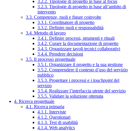
3.2.2. Tipologie di progetto in base al focus
3.2.3. Tipologie di progetto in base all’ambito di
intervento
3.3. Competenze, ruoli e figure coinvolte
3.3.1. Coordinatore di progetto
3.3.2. Definire ruoli e responsabilità
3.4. Metodo di lavoro
3.4.1. Definire processi, strumenti e rituali
3.4.2. Curare la documentazione di progetto
3.4.3. Organizzare tavoli tecnici collaborativi
3.4.4. Prendere decisioni
3.5. Il processo progettuale
3.5.1. Organizzare il progetto e la sua gestione
3.5.2. Comprendere il contesto d’uso del servizio
pubblico
3.5.3. Progettare i processi e i
touchpoint
del
servizio
3.5.4. Realizzare l’interfaccia utente del servizio
3.5.5. Validare la soluzione ottenuta
4. Ricerca progettuale
4.1. Ricerca primaria
4.1.1. Interviste
4.1.2. Questionari
4.1.3. Test di usabilità
4.1.4. Web analytics