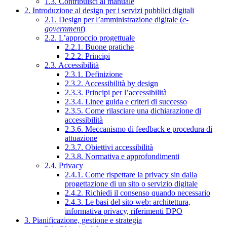
1.3. Contribuisci al manuale
2. Introduzione al design per i servizi pubblici digitali
2.1. Design per l’amministrazione digitale (
e-
government
)
2.2. L’approccio progettuale
2.2.1. Buone pratiche
2.2.2. Principi
2.3. Accessibilità
2.3.1. Definizione
2.3.2. Accessibilità by design
2.3.3. Principi per l’accessibilità
2.3.4. Linee guida e criteri di successo
2.3.5. Come rilasciare una dichiarazione di
accessibilità
2.3.6. Meccanismo di feedback e procedura di
attuazione
2.3.7. Obiettivi accessibilità
2.3.8. Normativa e approfondimenti
2.4. Privacy
2.4.1. Come rispettare la privacy sin dalla
progettazione di un sito o servizio digitale
2.4.2. Richiedi il consenso quando necessario
2.4.3. Le basi del sito web: architettura,
informativa privacy, riferimenti DPO
3. Pianificazione, gestione e strategia