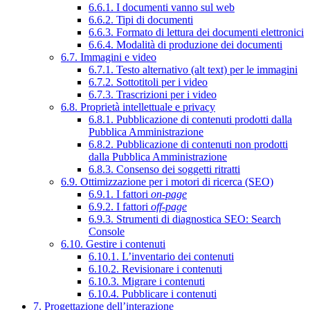
6.6.1. I documenti vanno sul web
6.6.2. Tipi di documenti
6.6.3. Formato di lettura dei documenti elettronici
6.6.4. Modalità di produzione dei documenti
6.7. Immagini e video
6.7.1. Testo alternativo (alt text) per le immagini
6.7.2. Sottotitoli per i video
6.7.3. Trascrizioni per i video
6.8. Proprietà intellettuale e privacy
6.8.1. Pubblicazione di contenuti prodotti dalla
Pubblica Amministrazione
6.8.2. Pubblicazione di contenuti non prodotti
dalla Pubblica Amministrazione
6.8.3. Consenso dei soggetti ritratti
6.9. Ottimizzazione per i motori di ricerca (SEO)
6.9.1. I fattori
on-page
6.9.2. I fattori
off-page
6.9.3. Strumenti di diagnostica SEO: Search
Console
6.10. Gestire i contenuti
6.10.1. L’inventario dei contenuti
6.10.2. Revisionare i contenuti
6.10.3. Migrare i contenuti
6.10.4. Pubblicare i contenuti
7. Progettazione dell’interazione