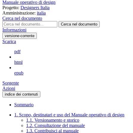
Manuale operativo di design
Progetto:
Designers Italia
Amministrazione:
italia
Cerca nel documento
Cerca nel documento
Informazioni
versione-corrente
Scarica
pdf
html
epub
Sorgente
Azioni
indice dei contenuti
Sommario
1. Scopo, destinatari e uso del Manuale operativo di design
1.1. Versionamento e storico
1.2. Consultazione del manuale
1.3. Contribuisci al manuale