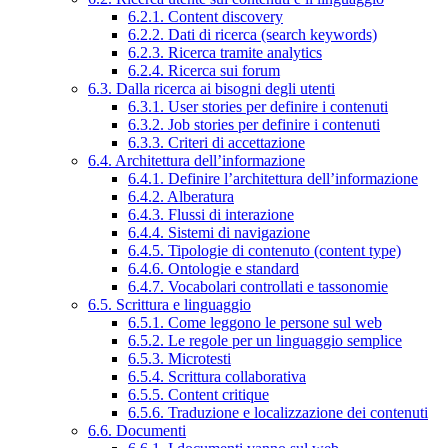
6.2.1. Content discovery
6.2.2. Dati di ricerca (search keywords)
6.2.3. Ricerca tramite analytics
6.2.4. Ricerca sui forum
6.3. Dalla ricerca ai bisogni degli utenti
6.3.1. User stories per definire i contenuti
6.3.2. Job stories per definire i contenuti
6.3.3. Criteri di accettazione
6.4. Architettura dell’informazione
6.4.1. Definire l’architettura dell’informazione
6.4.2. Alberatura
6.4.3. Flussi di interazione
6.4.4. Sistemi di navigazione
6.4.5. Tipologie di contenuto (content type)
6.4.6. Ontologie e standard
6.4.7. Vocabolari controllati e tassonomie
6.5. Scrittura e linguaggio
6.5.1. Come leggono le persone sul web
6.5.2. Le regole per un linguaggio semplice
6.5.3. Microtesti
6.5.4. Scrittura collaborativa
6.5.5. Content critique
6.5.6. Traduzione e localizzazione dei contenuti
6.6. Documenti