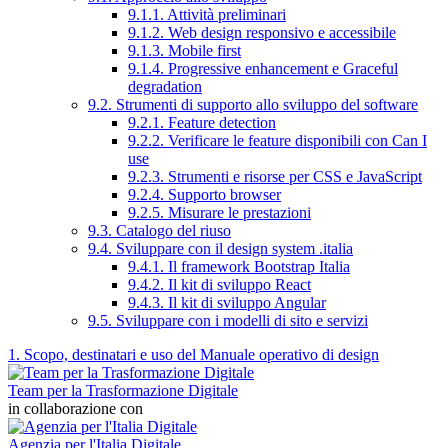
9.1.1. Attività preliminari
9.1.2. Web design responsivo e accessibile
9.1.3. Mobile first
9.1.4. Progressive enhancement e Graceful
degradation
9.2. Strumenti di supporto allo sviluppo del software
9.2.1. Feature detection
9.2.2. Verificare le feature disponibili con Can I
use
9.2.3. Strumenti e risorse per CSS e JavaScript
9.2.4. Supporto browser
9.2.5. Misurare le prestazioni
9.3. Catalogo del riuso
9.4. Sviluppare con il design system .italia
9.4.1. Il framework Bootstrap Italia
9.4.2. Il kit di sviluppo React
9.4.3. Il kit di sviluppo Angular
9.5. Sviluppare con i modelli di sito e servizi
1. Scopo, destinatari e uso del Manuale operativo di design
Team per la Trasformazione Digitale
in collaborazione con
Agenzia per l'Italia Digitale