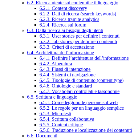
6.2. Ricerca utente sui contenuti e il linguaggio
6.2.1. Content discovery
6.2.2. Dati di ricerca (search keywords)
6.2.3. Ricerca tramite analytics
6.2.4. Ricerca sui forum
6.3. Dalla ricerca ai bisogni degli utenti
6.3.1. User stories per definire i contenuti
6.3.2. Job stories per definire i contenuti
6.3.3. Criteri di accettazione
6.4. Architettura dell’informazione
6.4.1. Definire l’architettura dell’informazione
6.4.2. Alberatura
6.4.3. Flussi di interazione
6.4.4. Sistemi di navigazione
6.4.5. Tipologie di contenuto (content type)
6.4.6. Ontologie e standard
6.4.7. Vocabolari controllati e tassonomie
6.5. Scrittura e linguaggio
6.5.1. Come leggono le persone sul web
6.5.2. Le regole per un linguaggio semplice
6.5.3. Microtesti
6.5.4. Scrittura collaborativa
6.5.5. Content critique
6.5.6. Traduzione e localizzazione dei contenuti
6.6. Documenti