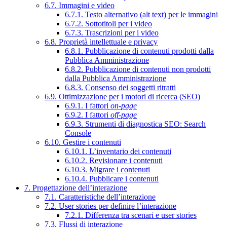
6.7. Immagini e video
6.7.1. Testo alternativo (alt text) per le immagini
6.7.2. Sottotitoli per i video
6.7.3. Trascrizioni per i video
6.8. Proprietà intellettuale e privacy
6.8.1. Pubblicazione di contenuti prodotti dalla
Pubblica Amministrazione
6.8.2. Pubblicazione di contenuti non prodotti
dalla Pubblica Amministrazione
6.8.3. Consenso dei soggetti ritratti
6.9. Ottimizzazione per i motori di ricerca (SEO)
6.9.1. I fattori
on-page
6.9.2. I fattori
off-page
6.9.3. Strumenti di diagnostica SEO: Search
Console
6.10. Gestire i contenuti
6.10.1. L’inventario dei contenuti
6.10.2. Revisionare i contenuti
6.10.3. Migrare i contenuti
6.10.4. Pubblicare i contenuti
7. Progettazione dell’interazione
7.1. Caratteristiche dell’interazione
7.2. User stories per definire l’interazione
7.2.1. Differenza tra scenari e user stories
7.3. Flussi di interazione