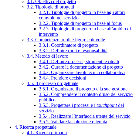
3.1. Obiettivi del progetto
3.2. Tipologie di progetti
3.2.1. Tipologie di progetto in base agli attori
coinvolti nel servizio
3.2.2. Tipologie di progetto in base al focus
3.2.3. Tipologie di progetto in base all’ambito di
intervento
3.3. Competenze, ruoli e figure coinvolte
3.3.1. Coordinatore di progetto
3.3.2. Definire ruoli e responsabilità
3.4. Metodo di lavoro
3.4.1. Definire processi, strumenti e rituali
3.4.2. Curare la documentazione di progetto
3.4.3. Organizzare tavoli tecnici collaborativi
3.4.4. Prendere decisioni
3.5. Il processo progettuale
3.5.1. Organizzare il progetto e la sua gestione
3.5.2. Comprendere il contesto d’uso del servizio
pubblico
3.5.3. Progettare i processi e i
touchpoint
del
servizio
3.5.4. Realizzare l’interfaccia utente del servizio
3.5.5. Validare la soluzione ottenuta
4. Ricerca progettuale
4.1. Ricerca primaria