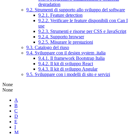
degradation
9.2. Strumenti di supporto allo sviluppo del software
9.2.1. Feature detection
9.2.2. Verificare le feature disponibili con Can I
use
9.2.3. Strumenti e risorse per CSS e JavaScript
9.2.4. Supporto browser
9.2.5. Misurare le prestazioni
9.3. Catalogo del riuso
9.4. Sviluppare con il design system .italia
9.4.1. Il framework Bootstrap Italia
9.4.2. Il kit di sviluppo React
9.4.3. Il kit di sviluppo Angular
9.5. Sviluppare con i modelli di sito e servizi
None
None
A
B
C
D
E
I
M