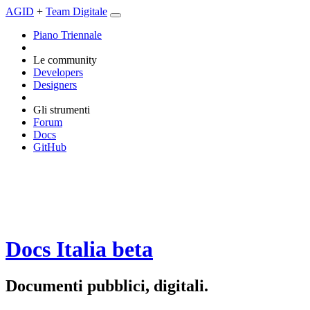
AGID
+
Team Digitale
Piano Triennale
Le community
Developers
Designers
Gli strumenti
Forum
Docs
GitHub
Docs Italia
beta
Documenti pubblici, digitali.