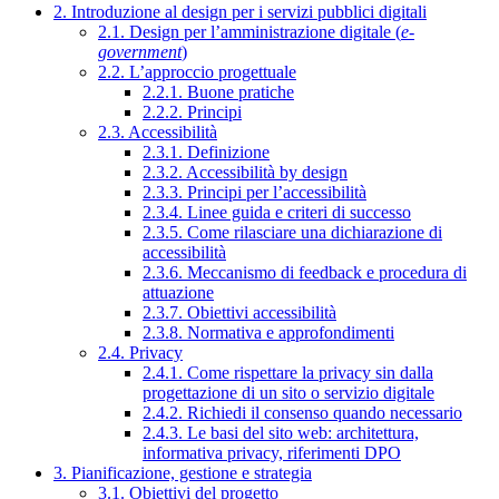
2. Introduzione al design per i servizi pubblici digitali
2.1. Design per l’amministrazione digitale (
e-
government
)
2.2. L’approccio progettuale
2.2.1. Buone pratiche
2.2.2. Principi
2.3. Accessibilità
2.3.1. Definizione
2.3.2. Accessibilità by design
2.3.3. Principi per l’accessibilità
2.3.4. Linee guida e criteri di successo
2.3.5. Come rilasciare una dichiarazione di
accessibilità
2.3.6. Meccanismo di feedback e procedura di
attuazione
2.3.7. Obiettivi accessibilità
2.3.8. Normativa e approfondimenti
2.4. Privacy
2.4.1. Come rispettare la privacy sin dalla
progettazione di un sito o servizio digitale
2.4.2. Richiedi il consenso quando necessario
2.4.3. Le basi del sito web: architettura,
informativa privacy, riferimenti DPO
3. Pianificazione, gestione e strategia
3.1. Obiettivi del progetto