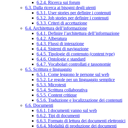
6.2.4. Ricerca sui forum
6.3. Dalla ricerca ai bisogni degli utenti
6.3.1. User stories per definire i contenuti
6.3.2. Job stories per definire i contenuti
6.3.3. Criteri di accettazione
6.4. Architettura dell’informazione
6.4.1. Definire l’architettura dell’informazione
6.4.2. Alberatura
6.4.3. Flussi di interazione
6.4.4. Sistemi di navigazione
6.4.5. Tipologie di contenuto (content type)
6.4.6. Ontologie e standard
6.4.7. Vocabolari controllati e tassonomie
6.5. Scrittura e linguaggio
6.5.1. Come leggono le persone sul web
6.5.2. Le regole per un linguaggio semplice
6.5.3. Microtesti
6.5.4. Scrittura collaborativa
6.5.5. Content critique
6.5.6. Traduzione e localizzazione dei contenuti
6.6. Documenti
6.6.1. I documenti vanno sul web
6.6.2. Tipi di documenti
6.6.3. Formato di lettura dei documenti elettronici
6.6.4. Modalità di produzione dei documenti