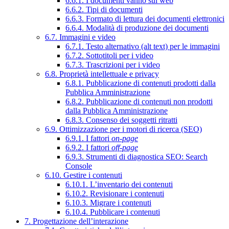
6.6.1. I documenti vanno sul web
6.6.2. Tipi di documenti
6.6.3. Formato di lettura dei documenti elettronici
6.6.4. Modalità di produzione dei documenti
6.7. Immagini e video
6.7.1. Testo alternativo (alt text) per le immagini
6.7.2. Sottotitoli per i video
6.7.3. Trascrizioni per i video
6.8. Proprietà intellettuale e privacy
6.8.1. Pubblicazione di contenuti prodotti dalla
Pubblica Amministrazione
6.8.2. Pubblicazione di contenuti non prodotti
dalla Pubblica Amministrazione
6.8.3. Consenso dei soggetti ritratti
6.9. Ottimizzazione per i motori di ricerca (SEO)
6.9.1. I fattori
on-page
6.9.2. I fattori
off-page
6.9.3. Strumenti di diagnostica SEO: Search
Console
6.10. Gestire i contenuti
6.10.1. L’inventario dei contenuti
6.10.2. Revisionare i contenuti
6.10.3. Migrare i contenuti
6.10.4. Pubblicare i contenuti
7. Progettazione dell’interazione