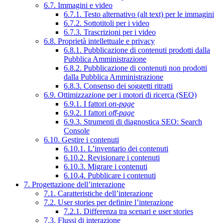
6.7. Immagini e video
6.7.1. Testo alternativo (alt text) per le immagini
6.7.2. Sottotitoli per i video
6.7.3. Trascrizioni per i video
6.8. Proprietà intellettuale e privacy
6.8.1. Pubblicazione di contenuti prodotti dalla
Pubblica Amministrazione
6.8.2. Pubblicazione di contenuti non prodotti
dalla Pubblica Amministrazione
6.8.3. Consenso dei soggetti ritratti
6.9. Ottimizzazione per i motori di ricerca (SEO)
6.9.1. I fattori
on-page
6.9.2. I fattori
off-page
6.9.3. Strumenti di diagnostica SEO: Search
Console
6.10. Gestire i contenuti
6.10.1. L’inventario dei contenuti
6.10.2. Revisionare i contenuti
6.10.3. Migrare i contenuti
6.10.4. Pubblicare i contenuti
7. Progettazione dell’interazione
7.1. Caratteristiche dell’interazione
7.2. User stories per definire l’interazione
7.2.1. Differenza tra scenari e user stories
7.3. Flussi di interazione