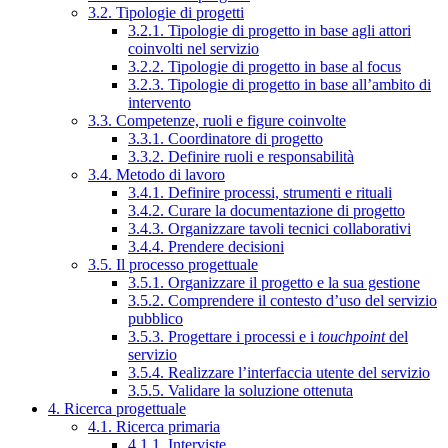
3.2. Tipologie di progetti
3.2.1. Tipologie di progetto in base agli attori
coinvolti nel servizio
3.2.2. Tipologie di progetto in base al focus
3.2.3. Tipologie di progetto in base all’ambito di
intervento
3.3. Competenze, ruoli e figure coinvolte
3.3.1. Coordinatore di progetto
3.3.2. Definire ruoli e responsabilità
3.4. Metodo di lavoro
3.4.1. Definire processi, strumenti e rituali
3.4.2. Curare la documentazione di progetto
3.4.3. Organizzare tavoli tecnici collaborativi
3.4.4. Prendere decisioni
3.5. Il processo progettuale
3.5.1. Organizzare il progetto e la sua gestione
3.5.2. Comprendere il contesto d’uso del servizio
pubblico
3.5.3. Progettare i processi e i
touchpoint
del
servizio
3.5.4. Realizzare l’interfaccia utente del servizio
3.5.5. Validare la soluzione ottenuta
4. Ricerca progettuale
4.1. Ricerca primaria
4.1.1. Interviste