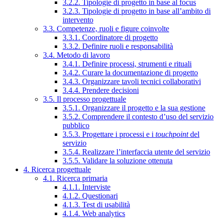
3.2.2. Tipologie di progetto in base al focus
3.2.3. Tipologie di progetto in base all’ambito di
intervento
3.3. Competenze, ruoli e figure coinvolte
3.3.1. Coordinatore di progetto
3.3.2. Definire ruoli e responsabilità
3.4. Metodo di lavoro
3.4.1. Definire processi, strumenti e rituali
3.4.2. Curare la documentazione di progetto
3.4.3. Organizzare tavoli tecnici collaborativi
3.4.4. Prendere decisioni
3.5. Il processo progettuale
3.5.1. Organizzare il progetto e la sua gestione
3.5.2. Comprendere il contesto d’uso del servizio
pubblico
3.5.3. Progettare i processi e i
touchpoint
del
servizio
3.5.4. Realizzare l’interfaccia utente del servizio
3.5.5. Validare la soluzione ottenuta
4. Ricerca progettuale
4.1. Ricerca primaria
4.1.1. Interviste
4.1.2. Questionari
4.1.3. Test di usabilità
4.1.4. Web analytics