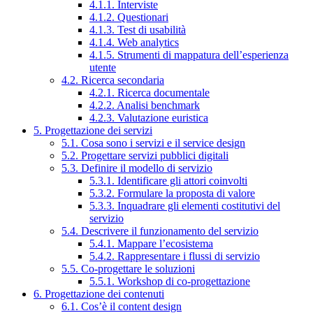
4.1.1. Interviste
4.1.2. Questionari
4.1.3. Test di usabilità
4.1.4. Web analytics
4.1.5. Strumenti di mappatura dell’esperienza
utente
4.2. Ricerca secondaria
4.2.1. Ricerca documentale
4.2.2. Analisi benchmark
4.2.3. Valutazione euristica
5. Progettazione dei servizi
5.1. Cosa sono i servizi e il service design
5.2. Progettare servizi pubblici digitali
5.3. Definire il modello di servizio
5.3.1. Identificare gli attori coinvolti
5.3.2. Formulare la proposta di valore
5.3.3. Inquadrare gli elementi costitutivi del
servizio
5.4. Descrivere il funzionamento del servizio
5.4.1. Mappare l’ecosistema
5.4.2. Rappresentare i flussi di servizio
5.5. Co-progettare le soluzioni
5.5.1. Workshop di co-progettazione
6. Progettazione dei contenuti
6.1. Cos’è il content design