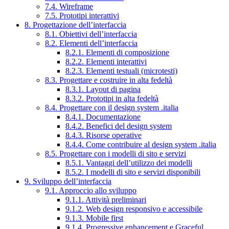
7.4. Wireframe
7.5. Prototipi interattivi
8. Progettazione dell’interfaccia
8.1. Obiettivi dell’interfaccia
8.2. Elementi dell’interfaccia
8.2.1. Elementi di composizione
8.2.2. Elementi interattivi
8.2.3. Elementi testuali (microtesti)
8.3. Progettare e costruire in alta fedeltà
8.3.1. Layout di pagina
8.3.2. Prototipi in alta fedeltà
8.4. Progettare con il design system .italia
8.4.1. Documentazione
8.4.2. Benefici del design system
8.4.3. Risorse operative
8.4.4. Come contribuire al design system .italia
8.5. Progettare con i modelli di sito e servizi
8.5.1. Vantaggi dell’utilizzo dei modelli
8.5.2. I modelli di sito e servizi disponibili
9. Sviluppo dell’interfaccia
9.1. Approccio allo sviluppo
9.1.1. Attività preliminari
9.1.2. Web design responsivo e accessibile
9.1.3. Mobile first
9.1.4. Progressive enhancement e Graceful