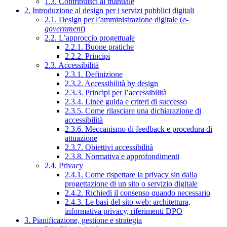
1.3. Contribuisci al manuale
2. Introduzione al design per i servizi pubblici digitali
2.1. Design per l’amministrazione digitale (
e-
government
)
2.2. L’approccio progettuale
2.2.1. Buone pratiche
2.2.2. Principi
2.3. Accessibilità
2.3.1. Definizione
2.3.2. Accessibilità by design
2.3.3. Principi per l’accessibilità
2.3.4. Linee guida e criteri di successo
2.3.5. Come rilasciare una dichiarazione di
accessibilità
2.3.6. Meccanismo di feedback e procedura di
attuazione
2.3.7. Obiettivi accessibilità
2.3.8. Normativa e approfondimenti
2.4. Privacy
2.4.1. Come rispettare la privacy sin dalla
progettazione di un sito o servizio digitale
2.4.2. Richiedi il consenso quando necessario
2.4.3. Le basi del sito web: architettura,
informativa privacy, riferimenti DPO
3. Pianificazione, gestione e strategia