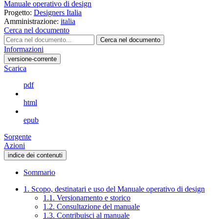
Manuale operativo di design
Progetto:
Designers Italia
Amministrazione:
italia
Cerca nel documento
Cerca nel documento
Informazioni
versione-corrente
Scarica
pdf
html
epub
Sorgente
Azioni
indice dei contenuti
Sommario
1. Scopo, destinatari e uso del Manuale operativo di design
1.1. Versionamento e storico
1.2. Consultazione del manuale
1.3. Contribuisci al manuale