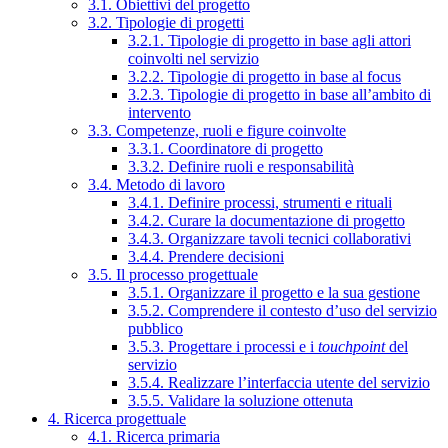
3.1. Obiettivi del progetto
3.2. Tipologie di progetti
3.2.1. Tipologie di progetto in base agli attori
coinvolti nel servizio
3.2.2. Tipologie di progetto in base al focus
3.2.3. Tipologie di progetto in base all’ambito di
intervento
3.3. Competenze, ruoli e figure coinvolte
3.3.1. Coordinatore di progetto
3.3.2. Definire ruoli e responsabilità
3.4. Metodo di lavoro
3.4.1. Definire processi, strumenti e rituali
3.4.2. Curare la documentazione di progetto
3.4.3. Organizzare tavoli tecnici collaborativi
3.4.4. Prendere decisioni
3.5. Il processo progettuale
3.5.1. Organizzare il progetto e la sua gestione
3.5.2. Comprendere il contesto d’uso del servizio
pubblico
3.5.3. Progettare i processi e i
touchpoint
del
servizio
3.5.4. Realizzare l’interfaccia utente del servizio
3.5.5. Validare la soluzione ottenuta
4. Ricerca progettuale
4.1. Ricerca primaria