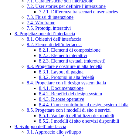
7.1. Caratteristiche dell’interazione
7.2. User stories per definire l’interazione
7.2.1. Differenza tra scenari e user stories
7.3. Flussi di interazione
7.4. Wireframe
7.5. Prototipi interattivi
8. Progettazione dell’interfaccia
8.1. Obiettivi dell’interfaccia
8.2. Elementi dell’interfaccia
8.2.1. Elementi di composizione
8.2.2. Elementi interattivi
8.2.3. Elementi testuali (microtesti)
8.3. Progettare e costruire in alta fedeltà
8.3.1. Layout di pagina
8.3.2. Prototipi in alta fedeltà
8.4. Progettare con il design system .italia
8.4.1. Documentazione
8.4.2. Benefici del design system
8.4.3. Risorse operative
8.4.4. Come contribuire al design system .italia
8.5. Progettare con i modelli di sito e servizi
8.5.1. Vantaggi dell’utilizzo dei modelli
8.5.2. I modelli di sito e servizi disponibili
9. Sviluppo dell’interfaccia
9.1. Approccio allo sviluppo