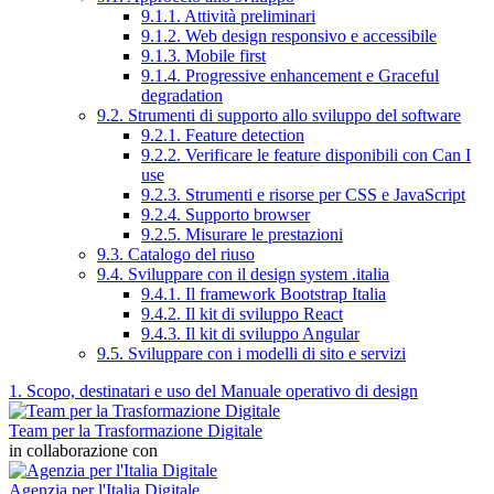
9.1.1. Attività preliminari
9.1.2. Web design responsivo e accessibile
9.1.3. Mobile first
9.1.4. Progressive enhancement e Graceful
degradation
9.2. Strumenti di supporto allo sviluppo del software
9.2.1. Feature detection
9.2.2. Verificare le feature disponibili con Can I
use
9.2.3. Strumenti e risorse per CSS e JavaScript
9.2.4. Supporto browser
9.2.5. Misurare le prestazioni
9.3. Catalogo del riuso
9.4. Sviluppare con il design system .italia
9.4.1. Il framework Bootstrap Italia
9.4.2. Il kit di sviluppo React
9.4.3. Il kit di sviluppo Angular
9.5. Sviluppare con i modelli di sito e servizi
1. Scopo, destinatari e uso del Manuale operativo di design
Team per la Trasformazione Digitale
in collaborazione con
Agenzia per l'Italia Digitale