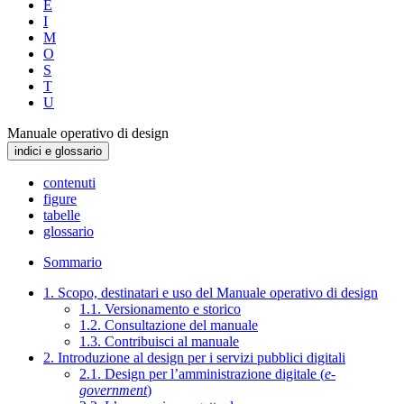
E
I
M
O
S
T
U
Manuale operativo di design
indici e glossario
contenuti
figure
tabelle
glossario
Sommario
1. Scopo, destinatari e uso del Manuale operativo di design
1.1. Versionamento e storico
1.2. Consultazione del manuale
1.3. Contribuisci al manuale
2. Introduzione al design per i servizi pubblici digitali
2.1. Design per l’amministrazione digitale (
e-
government
)