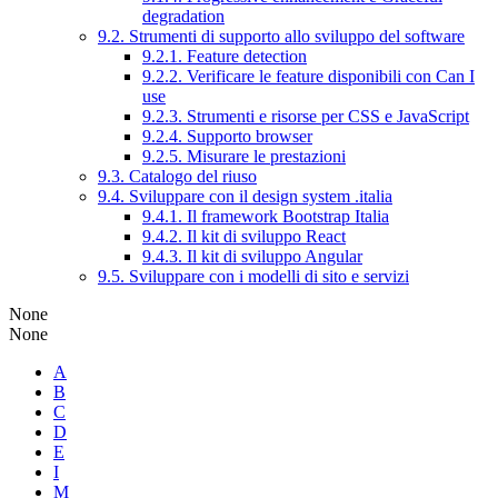
degradation
9.2. Strumenti di supporto allo sviluppo del software
9.2.1. Feature detection
9.2.2. Verificare le feature disponibili con Can I
use
9.2.3. Strumenti e risorse per CSS e JavaScript
9.2.4. Supporto browser
9.2.5. Misurare le prestazioni
9.3. Catalogo del riuso
9.4. Sviluppare con il design system .italia
9.4.1. Il framework Bootstrap Italia
9.4.2. Il kit di sviluppo React
9.4.3. Il kit di sviluppo Angular
9.5. Sviluppare con i modelli di sito e servizi
None
None
A
B
C
D
E
I
M