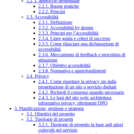
2.2. L’approccio progettuale
2.2.1. Buone pratiche
2.2.2. Principi
2.3. Accessibilità
2.3.1. Definizione
2.3.2. Accessibilità by design
2.3.3. Principi per l’accessibilità
2.3.4. Linee guida e criteri di successo
2.3.5. Come rilasciare una dichiarazione di
accessibilità
2.3.6. Meccanismo di feedback e procedura di
attuazione
2.3.7. Obiettivi accessibilità
2.3.8. Normativa e approfondimenti
2.4. Privacy
2.4.1. Come rispettare la privacy sin dalla
progettazione di un sito o servizio digitale
2.4.2. Richiedi il consenso quando necessario
2.4.3. Le basi del sito web: architettura,
informativa privacy, riferimenti DPO
3. Pianificazione, gestione e strategia
3.1. Obiettivi del progetto
3.2. Tipologie di progetti
3.2.1. Tipologie di progetto in base agli attori
coinvolti nel servizio