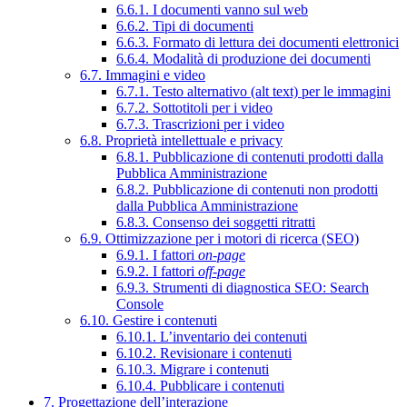
6.6.1. I documenti vanno sul web
6.6.2. Tipi di documenti
6.6.3. Formato di lettura dei documenti elettronici
6.6.4. Modalità di produzione dei documenti
6.7. Immagini e video
6.7.1. Testo alternativo (alt text) per le immagini
6.7.2. Sottotitoli per i video
6.7.3. Trascrizioni per i video
6.8. Proprietà intellettuale e privacy
6.8.1. Pubblicazione di contenuti prodotti dalla
Pubblica Amministrazione
6.8.2. Pubblicazione di contenuti non prodotti
dalla Pubblica Amministrazione
6.8.3. Consenso dei soggetti ritratti
6.9. Ottimizzazione per i motori di ricerca (SEO)
6.9.1. I fattori
on-page
6.9.2. I fattori
off-page
6.9.3. Strumenti di diagnostica SEO: Search
Console
6.10. Gestire i contenuti
6.10.1. L’inventario dei contenuti
6.10.2. Revisionare i contenuti
6.10.3. Migrare i contenuti
6.10.4. Pubblicare i contenuti
7. Progettazione dell’interazione