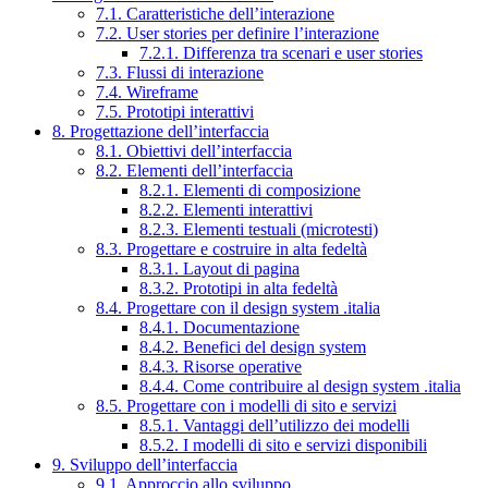
7.1. Caratteristiche dell’interazione
7.2. User stories per definire l’interazione
7.2.1. Differenza tra scenari e user stories
7.3. Flussi di interazione
7.4. Wireframe
7.5. Prototipi interattivi
8. Progettazione dell’interfaccia
8.1. Obiettivi dell’interfaccia
8.2. Elementi dell’interfaccia
8.2.1. Elementi di composizione
8.2.2. Elementi interattivi
8.2.3. Elementi testuali (microtesti)
8.3. Progettare e costruire in alta fedeltà
8.3.1. Layout di pagina
8.3.2. Prototipi in alta fedeltà
8.4. Progettare con il design system .italia
8.4.1. Documentazione
8.4.2. Benefici del design system
8.4.3. Risorse operative
8.4.4. Come contribuire al design system .italia
8.5. Progettare con i modelli di sito e servizi
8.5.1. Vantaggi dell’utilizzo dei modelli
8.5.2. I modelli di sito e servizi disponibili
9. Sviluppo dell’interfaccia
9.1. Approccio allo sviluppo