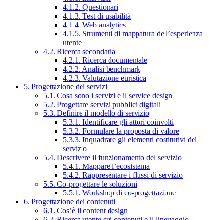
4.1.2. Questionari
4.1.3. Test di usabilità
4.1.4. Web analytics
4.1.5. Strumenti di mappatura dell’esperienza
utente
4.2. Ricerca secondaria
4.2.1. Ricerca documentale
4.2.2. Analisi benchmark
4.2.3. Valutazione euristica
5. Progettazione dei servizi
5.1. Cosa sono i servizi e il service design
5.2. Progettare servizi pubblici digitali
5.3. Definire il modello di servizio
5.3.1. Identificare gli attori coinvolti
5.3.2. Formulare la proposta di valore
5.3.3. Inquadrare gli elementi costitutivi del
servizio
5.4. Descrivere il funzionamento del servizio
5.4.1. Mappare l’ecosistema
5.4.2. Rappresentare i flussi di servizio
5.5. Co-progettare le soluzioni
5.5.1. Workshop di co-progettazione
6. Progettazione dei contenuti
6.1. Cos’è il content design
6.2. Ricerca utente sui contenuti e il linguaggio