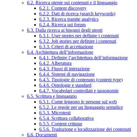
6.2. Ricerca utente sui contenuti e il linguaggio
6.2.1. Content discovery
6.2.2. Dati di ricerca (search keywords)
6.2.3. Ricerca tramite analytics
6.2.4. Ricerca sui forum
6.3. Dalla ricerca ai bisogni degli utenti
6.3.1. User stories per definire i contenuti
6.3.2. Job stories per definire i contenuti
6.3.3. Criteri di accettazione
6.4. Architettura dell’informazione
6.4.1. Definire l’architettura dell’informazione
6.4.2. Alberatura
6.4.3. Flussi di interazione
6.4.4. Sistemi di navigazione
6.4.5. Tipologie di contenuto (content type)
6.4.6. Ontologie e standard
6.4.7. Vocabolari controllati e tassonomie
6.5. Scrittura e linguaggio
6.5.1. Come leggono le persone sul web
6.5.2. Le regole per un linguaggio semplice
6.5.3. Microtesti
6.5.4. Scrittura collaborativa
6.5.5. Content critique
6.5.6. Traduzione e localizzazione dei contenuti
6.6. Documenti