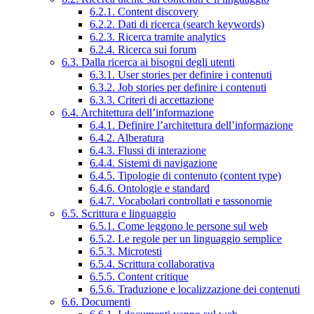
6.2.1. Content discovery
6.2.2. Dati di ricerca (search keywords)
6.2.3. Ricerca tramite analytics
6.2.4. Ricerca sui forum
6.3. Dalla ricerca ai bisogni degli utenti
6.3.1. User stories per definire i contenuti
6.3.2. Job stories per definire i contenuti
6.3.3. Criteri di accettazione
6.4. Architettura dell’informazione
6.4.1. Definire l’architettura dell’informazione
6.4.2. Alberatura
6.4.3. Flussi di interazione
6.4.4. Sistemi di navigazione
6.4.5. Tipologie di contenuto (content type)
6.4.6. Ontologie e standard
6.4.7. Vocabolari controllati e tassonomie
6.5. Scrittura e linguaggio
6.5.1. Come leggono le persone sul web
6.5.2. Le regole per un linguaggio semplice
6.5.3. Microtesti
6.5.4. Scrittura collaborativa
6.5.5. Content critique
6.5.6. Traduzione e localizzazione dei contenuti
6.6. Documenti