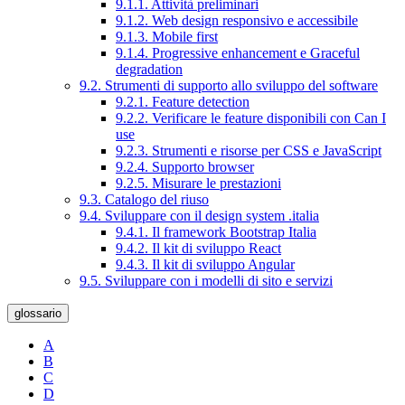
9.1.1. Attività preliminari
9.1.2. Web design responsivo e accessibile
9.1.3. Mobile first
9.1.4. Progressive enhancement e Graceful
degradation
9.2. Strumenti di supporto allo sviluppo del software
9.2.1. Feature detection
9.2.2. Verificare le feature disponibili con Can I
use
9.2.3. Strumenti e risorse per CSS e JavaScript
9.2.4. Supporto browser
9.2.5. Misurare le prestazioni
9.3. Catalogo del riuso
9.4. Sviluppare con il design system .italia
9.4.1. Il framework Bootstrap Italia
9.4.2. Il kit di sviluppo React
9.4.3. Il kit di sviluppo Angular
9.5. Sviluppare con i modelli di sito e servizi
glossario
A
B
C
D