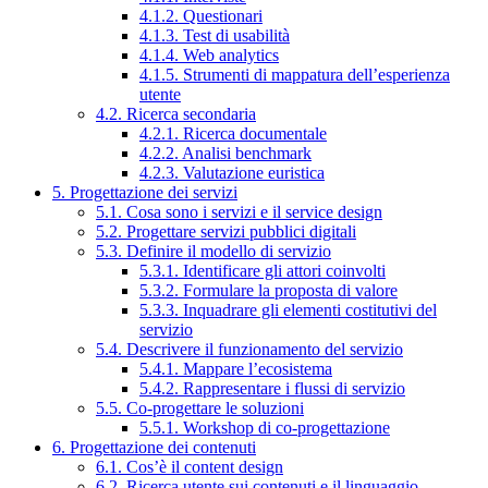
4.1.2. Questionari
4.1.3. Test di usabilità
4.1.4. Web analytics
4.1.5. Strumenti di mappatura dell’esperienza
utente
4.2. Ricerca secondaria
4.2.1. Ricerca documentale
4.2.2. Analisi benchmark
4.2.3. Valutazione euristica
5. Progettazione dei servizi
5.1. Cosa sono i servizi e il service design
5.2. Progettare servizi pubblici digitali
5.3. Definire il modello di servizio
5.3.1. Identificare gli attori coinvolti
5.3.2. Formulare la proposta di valore
5.3.3. Inquadrare gli elementi costitutivi del
servizio
5.4. Descrivere il funzionamento del servizio
5.4.1. Mappare l’ecosistema
5.4.2. Rappresentare i flussi di servizio
5.5. Co-progettare le soluzioni
5.5.1. Workshop di co-progettazione
6. Progettazione dei contenuti
6.1. Cos’è il content design
6.2. Ricerca utente sui contenuti e il linguaggio