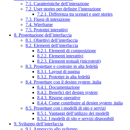
7.1. Caratteristiche dell’interazione
7.2. User stories per definire l’interazione
7.2.1. Differenza tra scenari e user stories
7.3. Flussi di interazione
7.4. Wireframe
7.5. Prototipi interattivi
8. Progettazione dell’interfaccia
8.1. Obiettivi dell’interfaccia
8.2. Elementi dell’interfaccia
8.2.1. Elementi di composizione
8.2.2. Elementi interattivi
8.2.3. Elementi testuali (microtesti)
8.3. Progettare e costruire in alta fedeltà
8.3.1. Layout di pagina
8.3.2. Prototipi in alta fedeltà
8.4. Progettare con il design system .italia
8.4.1. Documentazione
8.4.2. Benefici del design system
8.4.3. Risorse operative
8.4.4. Come contribuire al design system .italia
8.5. Progettare con i modelli di sito e servizi
8.5.1. Vantaggi dell’utilizzo dei modelli
8.5.2. I modelli di sito e servizi disponibili
9. Sviluppo dell’interfaccia
9.1. Approccio allo sviluppo