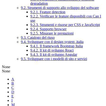
degradation
9.2. Strumenti di supporto allo sviluppo del software
9.2.1. Feature detection
9.2.2. Verificare le feature disponibili con Can I
use
9.2.3. Strumenti e risorse per CSS e JavaScript
9.2.4. Supporto browser
9.2.5. Misurare le prestazioni
9.3. Catalogo del riuso
9.4. Sviluppare con il design system .italia
9.4.1. Il framework Bootstrap Italia
9.4.2. Il kit di sviluppo React
9.4.3. Il kit di sviluppo Angular
9.5. Sviluppare con i modelli di sito e servizi
None
None
A
B
C
D
E
I
M