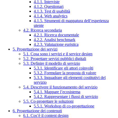
4.1.1. Interviste
4.1.2. Questionari
4.1.3. Test di usabilità
4.1.4. Web analytics
4.1.5. Strumenti di mappatura dell’esperienza
utente
4.2. Ricerca secondaria
4.2.1. Ricerca documentale
4.2.2. Analisi benchmark
4.2.3. Valutazione euristica
5. Progettazione dei servizi
5.1. Cosa sono i servizi e il service design
5.2. Progettare servizi pubblici digitali
5.3. Definire il modello di servizio
5.3.1. Identificare gli attori coinvolti
5.3.2. Formulare la proposta di valore
5.3.3. Inquadrare gli elementi costitutivi del
servizio
5.4. Descrivere il funzionamento del servizio
5.4.1. Mappare l’ecosistema
5.4.2. Rappresentare i flussi di servizio
5.5. Co-progettare le soluzioni
5.5.1. Workshop di co-progettazione
6. Progettazione dei contenuti
6.1. Cos’è il content design