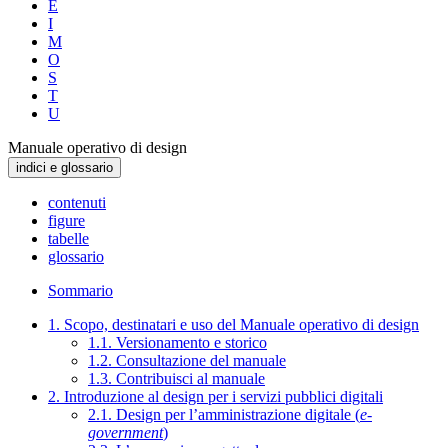
E
I
M
O
S
T
U
Manuale operativo di design
indici e glossario
contenuti
figure
tabelle
glossario
Sommario
1. Scopo, destinatari e uso del Manuale operativo di design
1.1. Versionamento e storico
1.2. Consultazione del manuale
1.3. Contribuisci al manuale
2. Introduzione al design per i servizi pubblici digitali
2.1. Design per l’amministrazione digitale (
e-
government
)