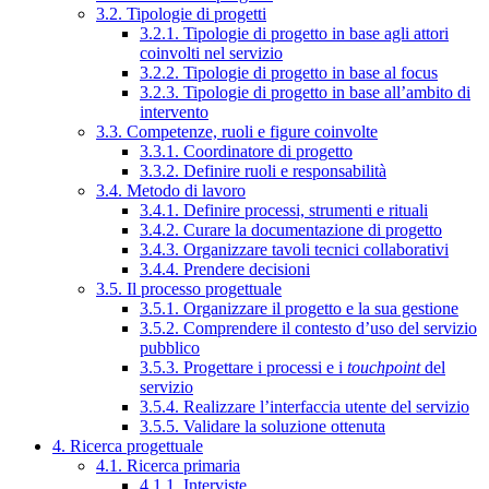
3.2. Tipologie di progetti
3.2.1. Tipologie di progetto in base agli attori
coinvolti nel servizio
3.2.2. Tipologie di progetto in base al focus
3.2.3. Tipologie di progetto in base all’ambito di
intervento
3.3. Competenze, ruoli e figure coinvolte
3.3.1. Coordinatore di progetto
3.3.2. Definire ruoli e responsabilità
3.4. Metodo di lavoro
3.4.1. Definire processi, strumenti e rituali
3.4.2. Curare la documentazione di progetto
3.4.3. Organizzare tavoli tecnici collaborativi
3.4.4. Prendere decisioni
3.5. Il processo progettuale
3.5.1. Organizzare il progetto e la sua gestione
3.5.2. Comprendere il contesto d’uso del servizio
pubblico
3.5.3. Progettare i processi e i
touchpoint
del
servizio
3.5.4. Realizzare l’interfaccia utente del servizio
3.5.5. Validare la soluzione ottenuta
4. Ricerca progettuale
4.1. Ricerca primaria
4.1.1. Interviste