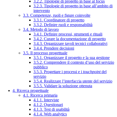
3.2.2. Tipologie di progetto in base al focus
3.2.3. Tipologie di progetto in base all’ambito di
intervento
3.3. Competenze, ruoli e figure coinvolte
3.3.1. Coordinatore di progetto
3.3.2. Definire ruoli e responsabilità
3.4. Metodo di lavoro
3.4.1. Definire processi, strumenti e rituali
3.4.2. Curare la documentazione di progetto
3.4.3. Organizzare tavoli tecnici collaborativi
3.4.4. Prendere decisioni
3.5. Il processo progettuale
3.5.1. Organizzare il progetto e la sua gestione
3.5.2. Comprendere il contesto d’uso del servizio
pubblico
3.5.3. Progettare i processi e i
touchpoint
del
servizio
3.5.4. Realizzare l’interfaccia utente del servizio
3.5.5. Validare la soluzione ottenuta
4. Ricerca progettuale
4.1. Ricerca primaria
4.1.1. Interviste
4.1.2. Questionari
4.1.3. Test di usabilità
4.1.4. Web analytics