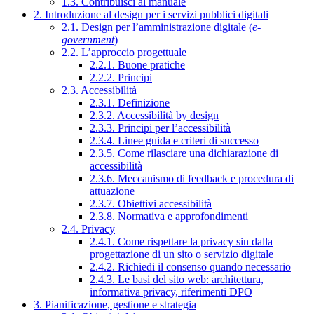
1.3. Contribuisci al manuale
2. Introduzione al design per i servizi pubblici digitali
2.1. Design per l’amministrazione digitale (
e-
government
)
2.2. L’approccio progettuale
2.2.1. Buone pratiche
2.2.2. Principi
2.3. Accessibilità
2.3.1. Definizione
2.3.2. Accessibilità by design
2.3.3. Principi per l’accessibilità
2.3.4. Linee guida e criteri di successo
2.3.5. Come rilasciare una dichiarazione di
accessibilità
2.3.6. Meccanismo di feedback e procedura di
attuazione
2.3.7. Obiettivi accessibilità
2.3.8. Normativa e approfondimenti
2.4. Privacy
2.4.1. Come rispettare la privacy sin dalla
progettazione di un sito o servizio digitale
2.4.2. Richiedi il consenso quando necessario
2.4.3. Le basi del sito web: architettura,
informativa privacy, riferimenti DPO
3. Pianificazione, gestione e strategia