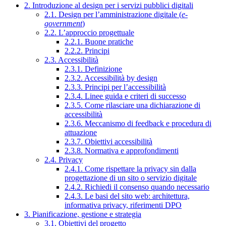
2. Introduzione al design per i servizi pubblici digitali
2.1. Design per l’amministrazione digitale (
e-
government
)
2.2. L’approccio progettuale
2.2.1. Buone pratiche
2.2.2. Principi
2.3. Accessibilità
2.3.1. Definizione
2.3.2. Accessibilità by design
2.3.3. Principi per l’accessibilità
2.3.4. Linee guida e criteri di successo
2.3.5. Come rilasciare una dichiarazione di
accessibilità
2.3.6. Meccanismo di feedback e procedura di
attuazione
2.3.7. Obiettivi accessibilità
2.3.8. Normativa e approfondimenti
2.4. Privacy
2.4.1. Come rispettare la privacy sin dalla
progettazione di un sito o servizio digitale
2.4.2. Richiedi il consenso quando necessario
2.4.3. Le basi del sito web: architettura,
informativa privacy, riferimenti DPO
3. Pianificazione, gestione e strategia
3.1. Obiettivi del progetto