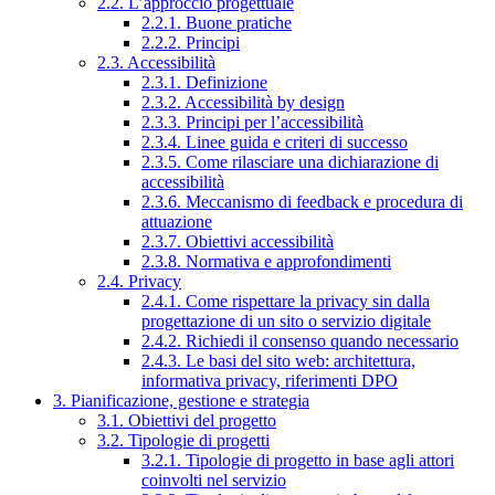
2.2. L’approccio progettuale
2.2.1. Buone pratiche
2.2.2. Principi
2.3. Accessibilità
2.3.1. Definizione
2.3.2. Accessibilità by design
2.3.3. Principi per l’accessibilità
2.3.4. Linee guida e criteri di successo
2.3.5. Come rilasciare una dichiarazione di
accessibilità
2.3.6. Meccanismo di feedback e procedura di
attuazione
2.3.7. Obiettivi accessibilità
2.3.8. Normativa e approfondimenti
2.4. Privacy
2.4.1. Come rispettare la privacy sin dalla
progettazione di un sito o servizio digitale
2.4.2. Richiedi il consenso quando necessario
2.4.3. Le basi del sito web: architettura,
informativa privacy, riferimenti DPO
3. Pianificazione, gestione e strategia
3.1. Obiettivi del progetto
3.2. Tipologie di progetti
3.2.1. Tipologie di progetto in base agli attori
coinvolti nel servizio