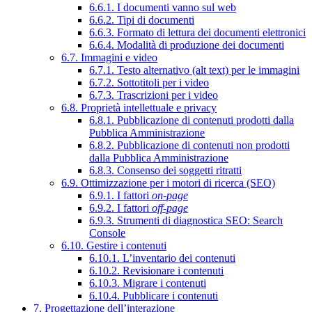
6.6.1. I documenti vanno sul web
6.6.2. Tipi di documenti
6.6.3. Formato di lettura dei documenti elettronici
6.6.4. Modalità di produzione dei documenti
6.7. Immagini e video
6.7.1. Testo alternativo (alt text) per le immagini
6.7.2. Sottotitoli per i video
6.7.3. Trascrizioni per i video
6.8. Proprietà intellettuale e privacy
6.8.1. Pubblicazione di contenuti prodotti dalla
Pubblica Amministrazione
6.8.2. Pubblicazione di contenuti non prodotti
dalla Pubblica Amministrazione
6.8.3. Consenso dei soggetti ritratti
6.9. Ottimizzazione per i motori di ricerca (SEO)
6.9.1. I fattori
on-page
6.9.2. I fattori
off-page
6.9.3. Strumenti di diagnostica SEO: Search
Console
6.10. Gestire i contenuti
6.10.1. L’inventario dei contenuti
6.10.2. Revisionare i contenuti
6.10.3. Migrare i contenuti
6.10.4. Pubblicare i contenuti
7. Progettazione dell’interazione