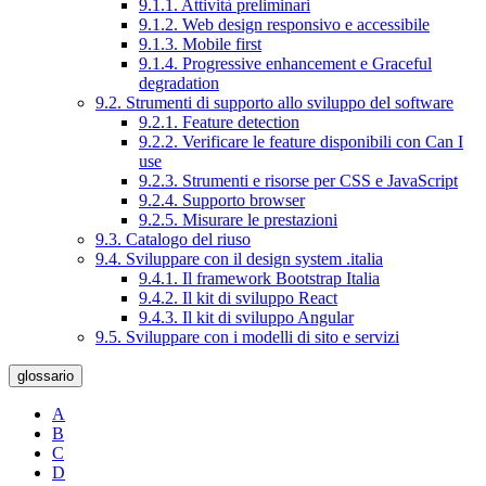
9.1.1. Attività preliminari
9.1.2. Web design responsivo e accessibile
9.1.3. Mobile first
9.1.4. Progressive enhancement e Graceful
degradation
9.2. Strumenti di supporto allo sviluppo del software
9.2.1. Feature detection
9.2.2. Verificare le feature disponibili con Can I
use
9.2.3. Strumenti e risorse per CSS e JavaScript
9.2.4. Supporto browser
9.2.5. Misurare le prestazioni
9.3. Catalogo del riuso
9.4. Sviluppare con il design system .italia
9.4.1. Il framework Bootstrap Italia
9.4.2. Il kit di sviluppo React
9.4.3. Il kit di sviluppo Angular
9.5. Sviluppare con i modelli di sito e servizi
glossario
A
B
C
D