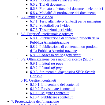
6.6.1. I documenti vanno sul web
6.6.2. Tipi di documenti
6.6.3. Formato di lettura dei documenti elettronici
6.6.4. Modalità di produzione dei documenti
6.7. Immagini e video
6.7.1. Testo alternativo (alt text) per le immagini
6.7.2. Sottotitoli per i video
6.7.3. Trascrizioni per i video
6.8. Proprietà intellettuale e privacy
6.8.1. Pubblicazione di contenuti prodotti dalla
Pubblica Amministrazione
6.8.2. Pubblicazione di contenuti non prodotti
dalla Pubblica Amministrazione
6.8.3. Consenso dei soggetti ritratti
6.9. Ottimizzazione per i motori di ricerca (SEO)
6.9.1. I fattori
on-page
6.9.2. I fattori
off-page
6.9.3. Strumenti di diagnostica SEO: Search
Console
6.10. Gestire i contenuti
6.10.1. L’inventario dei contenuti
6.10.2. Revisionare i contenuti
6.10.3. Migrare i contenuti
6.10.4. Pubblicare i contenuti
7. Progettazione dell’interazione