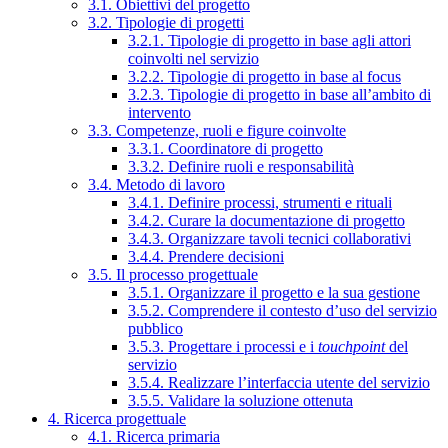
3.1. Obiettivi del progetto
3.2. Tipologie di progetti
3.2.1. Tipologie di progetto in base agli attori
coinvolti nel servizio
3.2.2. Tipologie di progetto in base al focus
3.2.3. Tipologie di progetto in base all’ambito di
intervento
3.3. Competenze, ruoli e figure coinvolte
3.3.1. Coordinatore di progetto
3.3.2. Definire ruoli e responsabilità
3.4. Metodo di lavoro
3.4.1. Definire processi, strumenti e rituali
3.4.2. Curare la documentazione di progetto
3.4.3. Organizzare tavoli tecnici collaborativi
3.4.4. Prendere decisioni
3.5. Il processo progettuale
3.5.1. Organizzare il progetto e la sua gestione
3.5.2. Comprendere il contesto d’uso del servizio
pubblico
3.5.3. Progettare i processi e i
touchpoint
del
servizio
3.5.4. Realizzare l’interfaccia utente del servizio
3.5.5. Validare la soluzione ottenuta
4. Ricerca progettuale
4.1. Ricerca primaria