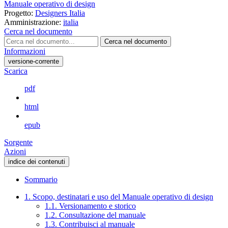
Manuale operativo di design
Progetto:
Designers Italia
Amministrazione:
italia
Cerca nel documento
Cerca nel documento
Informazioni
versione-corrente
Scarica
pdf
html
epub
Sorgente
Azioni
indice dei contenuti
Sommario
1. Scopo, destinatari e uso del Manuale operativo di design
1.1. Versionamento e storico
1.2. Consultazione del manuale
1.3. Contribuisci al manuale