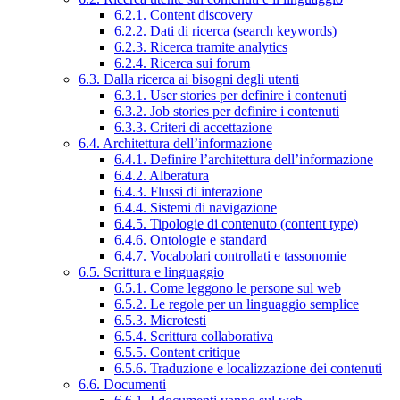
6.2.1. Content discovery
6.2.2. Dati di ricerca (search keywords)
6.2.3. Ricerca tramite analytics
6.2.4. Ricerca sui forum
6.3. Dalla ricerca ai bisogni degli utenti
6.3.1. User stories per definire i contenuti
6.3.2. Job stories per definire i contenuti
6.3.3. Criteri di accettazione
6.4. Architettura dell’informazione
6.4.1. Definire l’architettura dell’informazione
6.4.2. Alberatura
6.4.3. Flussi di interazione
6.4.4. Sistemi di navigazione
6.4.5. Tipologie di contenuto (content type)
6.4.6. Ontologie e standard
6.4.7. Vocabolari controllati e tassonomie
6.5. Scrittura e linguaggio
6.5.1. Come leggono le persone sul web
6.5.2. Le regole per un linguaggio semplice
6.5.3. Microtesti
6.5.4. Scrittura collaborativa
6.5.5. Content critique
6.5.6. Traduzione e localizzazione dei contenuti
6.6. Documenti