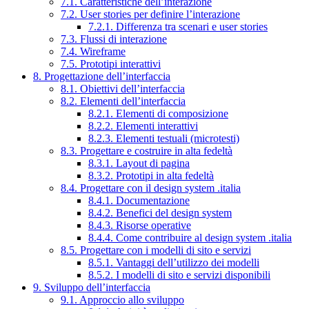
7.1. Caratteristiche dell’interazione
7.2. User stories per definire l’interazione
7.2.1. Differenza tra scenari e user stories
7.3. Flussi di interazione
7.4. Wireframe
7.5. Prototipi interattivi
8. Progettazione dell’interfaccia
8.1. Obiettivi dell’interfaccia
8.2. Elementi dell’interfaccia
8.2.1. Elementi di composizione
8.2.2. Elementi interattivi
8.2.3. Elementi testuali (microtesti)
8.3. Progettare e costruire in alta fedeltà
8.3.1. Layout di pagina
8.3.2. Prototipi in alta fedeltà
8.4. Progettare con il design system .italia
8.4.1. Documentazione
8.4.2. Benefici del design system
8.4.3. Risorse operative
8.4.4. Come contribuire al design system .italia
8.5. Progettare con i modelli di sito e servizi
8.5.1. Vantaggi dell’utilizzo dei modelli
8.5.2. I modelli di sito e servizi disponibili
9. Sviluppo dell’interfaccia
9.1. Approccio allo sviluppo