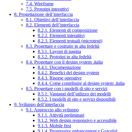
7.4. Wireframe
7.5. Prototipi interattivi
8. Progettazione dell’interfaccia
8.1. Obiettivi dell’interfaccia
8.2. Elementi dell’interfaccia
8.2.1. Elementi di composizione
8.2.2. Elementi interattivi
8.2.3. Elementi testuali (microtesti)
8.3. Progettare e costruire in alta fedeltà
8.3.1. Layout di pagina
8.3.2. Prototipi in alta fedeltà
8.4. Progettare con il design system .italia
8.4.1. Documentazione
8.4.2. Benefici del design system
8.4.3. Risorse operative
8.4.4. Come contribuire al design system .italia
8.5. Progettare con i modelli di sito e servizi
8.5.1. Vantaggi dell’utilizzo dei modelli
8.5.2. I modelli di sito e servizi disponibili
9. Sviluppo dell’interfaccia
9.1. Approccio allo sviluppo
9.1.1. Attività preliminari
9.1.2. Web design responsivo e accessibile
9.1.3. Mobile first
9.1.4. Progressive enhancement e Graceful