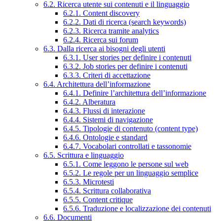
6.2. Ricerca utente sui contenuti e il linguaggio
6.2.1. Content discovery
6.2.2. Dati di ricerca (search keywords)
6.2.3. Ricerca tramite analytics
6.2.4. Ricerca sui forum
6.3. Dalla ricerca ai bisogni degli utenti
6.3.1. User stories per definire i contenuti
6.3.2. Job stories per definire i contenuti
6.3.3. Criteri di accettazione
6.4. Architettura dell’informazione
6.4.1. Definire l’architettura dell’informazione
6.4.2. Alberatura
6.4.3. Flussi di interazione
6.4.4. Sistemi di navigazione
6.4.5. Tipologie di contenuto (content type)
6.4.6. Ontologie e standard
6.4.7. Vocabolari controllati e tassonomie
6.5. Scrittura e linguaggio
6.5.1. Come leggono le persone sul web
6.5.2. Le regole per un linguaggio semplice
6.5.3. Microtesti
6.5.4. Scrittura collaborativa
6.5.5. Content critique
6.5.6. Traduzione e localizzazione dei contenuti
6.6. Documenti