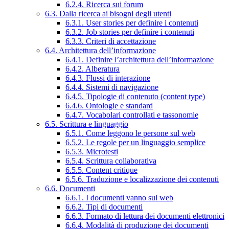
6.2.4. Ricerca sui forum
6.3. Dalla ricerca ai bisogni degli utenti
6.3.1. User stories per definire i contenuti
6.3.2. Job stories per definire i contenuti
6.3.3. Criteri di accettazione
6.4. Architettura dell’informazione
6.4.1. Definire l’architettura dell’informazione
6.4.2. Alberatura
6.4.3. Flussi di interazione
6.4.4. Sistemi di navigazione
6.4.5. Tipologie di contenuto (content type)
6.4.6. Ontologie e standard
6.4.7. Vocabolari controllati e tassonomie
6.5. Scrittura e linguaggio
6.5.1. Come leggono le persone sul web
6.5.2. Le regole per un linguaggio semplice
6.5.3. Microtesti
6.5.4. Scrittura collaborativa
6.5.5. Content critique
6.5.6. Traduzione e localizzazione dei contenuti
6.6. Documenti
6.6.1. I documenti vanno sul web
6.6.2. Tipi di documenti
6.6.3. Formato di lettura dei documenti elettronici
6.6.4. Modalità di produzione dei documenti