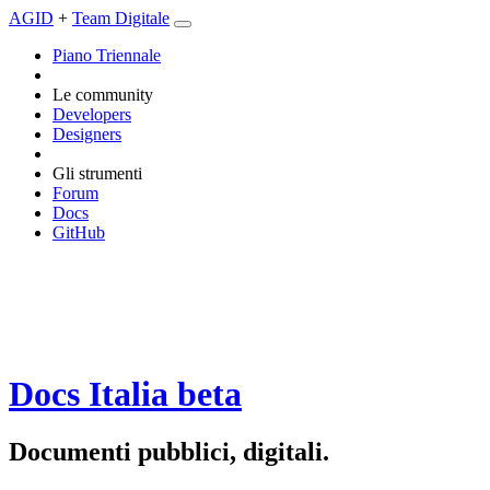
AGID
+
Team Digitale
Piano Triennale
Le community
Developers
Designers
Gli strumenti
Forum
Docs
GitHub
Docs Italia
beta
Documenti pubblici, digitali.