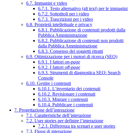
6.7. Immagini e video
6.7.1. Testo alternativo (alt text) per le immagini
6.7.2. Sottotitoli per i video
6.7.3. Trascrizioni per i video
6.8. Proprietà intellettuale e privacy
6.8.1. Pubblicazione di contenuti prodotti dalla
Pubblica Amministrazione
6.8.2. Pubblicazione di contenuti non prodotti
dalla Pubblica Amministrazione
6.8.3. Consenso dei soggetti ritratti
6.9. Ottimizzazione per i motori di ricerca (SEO)
6.9.1. I fattori
on-page
6.9.2. I fattori
off-page
6.9.3. Strumenti di diagnostica SEO: Search
Console
6.10. Gestire i contenuti
6.10.1. L’inventario dei contenuti
6.10.2. Revisionare i contenuti
6.10.3. Migrare i contenuti
6.10.4. Pubblicare i contenuti
7. Progettazione dell’interazione
7.1. Caratteristiche dell’interazione
7.2. User stories per definire l’interazione
7.2.1. Differenza tra scenari e user stories
7.3. Flussi di interazione