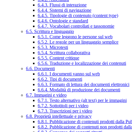
6.4.3. Flussi di interazione
6.4.4. Sistemi di navigazione
6.4.5. Tipologie di contenuto (content type)
6.4.6. Ontologie e standard
6.4.7. Vocabolari controllati e tassonomie
6.5. Scrittura e linguaggio
6.5.1. Come leggono le persone sul web
6.5.2. Le regole per un linguaggio semplice
6.5.3. Microtesti
6.5.4. Scrittura collaborativa
6.5.5. Content critique
6.5.6. Traduzione e localizzazione dei contenuti
6.6. Documenti
6.6.1. I documenti vanno sul web
6.6.2. Tipi di documenti
6.6.3. Formato di lettura dei documenti elettronici
6.6.4. Modalità di produzione dei documenti
6.7. Immagini e video
6.7.1. Testo alternativo (alt text) per le immagini
6.7.2. Sottotitoli per i video
6.7.3. Trascrizioni per i video
6.8. Proprietà intellettuale e privacy
6.8.1. Pubblicazione di contenuti prodotti dalla P
6.8.2. Pubblicazione di contenuti non prodotti dal