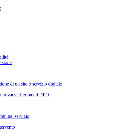
)
ilità
azione
ione di un sito o servizio digitale
va privacy, riferimenti DPO
olti nel servizio
ntervento