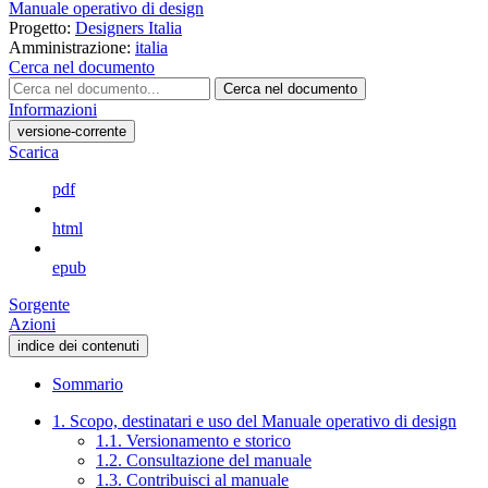
Manuale operativo di design
Progetto:
Designers Italia
Amministrazione:
italia
Cerca nel documento
Cerca nel documento
Informazioni
versione-corrente
Scarica
pdf
html
epub
Sorgente
Azioni
indice dei contenuti
Sommario
1. Scopo, destinatari e uso del Manuale operativo di design
1.1. Versionamento e storico
1.2. Consultazione del manuale
1.3. Contribuisci al manuale