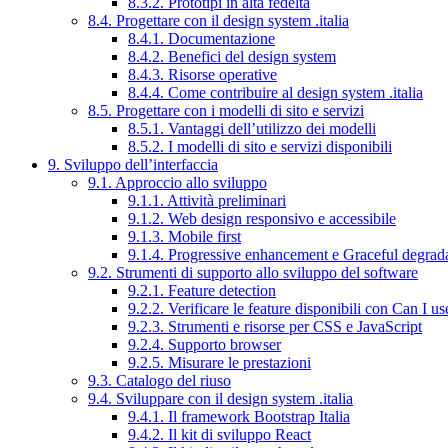
8.3.2. Prototipi in alta fedeltà
8.4. Progettare con il design system .italia
8.4.1. Documentazione
8.4.2. Benefici del design system
8.4.3. Risorse operative
8.4.4. Come contribuire al design system .italia
8.5. Progettare con i modelli di sito e servizi
8.5.1. Vantaggi dell’utilizzo dei modelli
8.5.2. I modelli di sito e servizi disponibili
9. Sviluppo dell’interfaccia
9.1. Approccio allo sviluppo
9.1.1. Attività preliminari
9.1.2. Web design responsivo e accessibile
9.1.3. Mobile first
9.1.4. Progressive enhancement e Graceful degrad
9.2. Strumenti di supporto allo sviluppo del software
9.2.1. Feature detection
9.2.2. Verificare le feature disponibili con Can I us
9.2.3. Strumenti e risorse per CSS e JavaScript
9.2.4. Supporto browser
9.2.5. Misurare le prestazioni
9.3. Catalogo del riuso
9.4. Sviluppare con il design system .italia
9.4.1. Il framework Bootstrap Italia
9.4.2. Il kit di sviluppo React