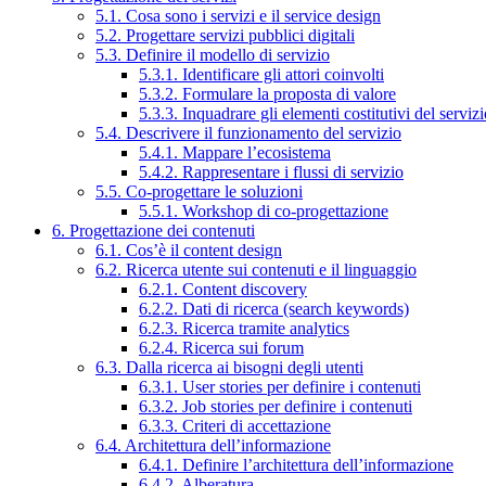
5.1. Cosa sono i servizi e il service design
5.2. Progettare servizi pubblici digitali
5.3. Definire il modello di servizio
5.3.1. Identificare gli attori coinvolti
5.3.2. Formulare la proposta di valore
5.3.3. Inquadrare gli elementi costitutivi del serviz
5.4. Descrivere il funzionamento del servizio
5.4.1. Mappare l’ecosistema
5.4.2. Rappresentare i flussi di servizio
5.5. Co-progettare le soluzioni
5.5.1. Workshop di co-progettazione
6. Progettazione dei contenuti
6.1. Cos’è il content design
6.2. Ricerca utente sui contenuti e il linguaggio
6.2.1. Content discovery
6.2.2. Dati di ricerca (search keywords)
6.2.3. Ricerca tramite analytics
6.2.4. Ricerca sui forum
6.3. Dalla ricerca ai bisogni degli utenti
6.3.1. User stories per definire i contenuti
6.3.2. Job stories per definire i contenuti
6.3.3. Criteri di accettazione
6.4. Architettura dell’informazione
6.4.1. Definire l’architettura dell’informazione
6.4.2. Alberatura