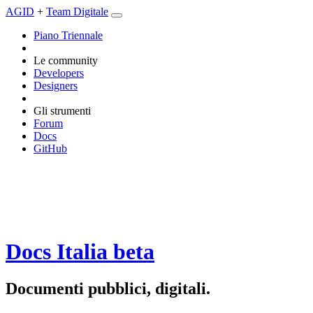
AGID
+
Team Digitale
Piano Triennale
Le community
Developers
Designers
Gli strumenti
Forum
Docs
GitHub
Docs Italia
beta
Documenti pubblici, digitali.