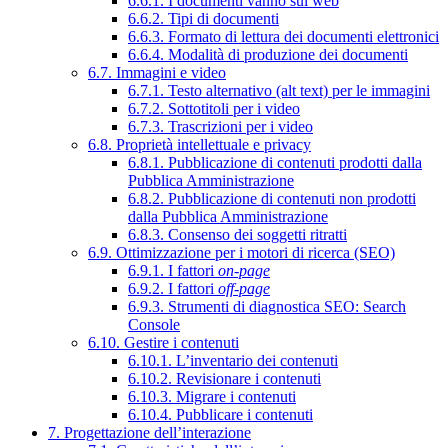
6.6.1. I documenti vanno sul web
6.6.2. Tipi di documenti
6.6.3. Formato di lettura dei documenti elettronici
6.6.4. Modalità di produzione dei documenti
6.7. Immagini e video
6.7.1. Testo alternativo (alt text) per le immagini
6.7.2. Sottotitoli per i video
6.7.3. Trascrizioni per i video
6.8. Proprietà intellettuale e privacy
6.8.1. Pubblicazione di contenuti prodotti dalla
Pubblica Amministrazione
6.8.2. Pubblicazione di contenuti non prodotti
dalla Pubblica Amministrazione
6.8.3. Consenso dei soggetti ritratti
6.9. Ottimizzazione per i motori di ricerca (SEO)
6.9.1. I fattori
on-page
6.9.2. I fattori
off-page
6.9.3. Strumenti di diagnostica SEO: Search
Console
6.10. Gestire i contenuti
6.10.1. L’inventario dei contenuti
6.10.2. Revisionare i contenuti
6.10.3. Migrare i contenuti
6.10.4. Pubblicare i contenuti
7. Progettazione dell’interazione