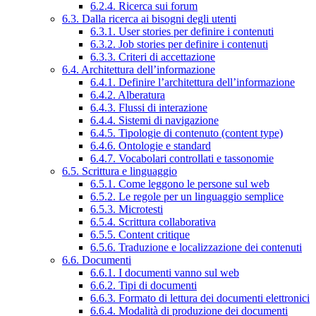
6.2.4. Ricerca sui forum
6.3. Dalla ricerca ai bisogni degli utenti
6.3.1. User stories per definire i contenuti
6.3.2. Job stories per definire i contenuti
6.3.3. Criteri di accettazione
6.4. Architettura dell’informazione
6.4.1. Definire l’architettura dell’informazione
6.4.2. Alberatura
6.4.3. Flussi di interazione
6.4.4. Sistemi di navigazione
6.4.5. Tipologie di contenuto (content type)
6.4.6. Ontologie e standard
6.4.7. Vocabolari controllati e tassonomie
6.5. Scrittura e linguaggio
6.5.1. Come leggono le persone sul web
6.5.2. Le regole per un linguaggio semplice
6.5.3. Microtesti
6.5.4. Scrittura collaborativa
6.5.5. Content critique
6.5.6. Traduzione e localizzazione dei contenuti
6.6. Documenti
6.6.1. I documenti vanno sul web
6.6.2. Tipi di documenti
6.6.3. Formato di lettura dei documenti elettronici
6.6.4. Modalità di produzione dei documenti