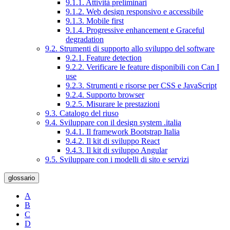
9.1.1. Attività preliminari
9.1.2. Web design responsivo e accessibile
9.1.3. Mobile first
9.1.4. Progressive enhancement e Graceful
degradation
9.2. Strumenti di supporto allo sviluppo del software
9.2.1. Feature detection
9.2.2. Verificare le feature disponibili con Can I
use
9.2.3. Strumenti e risorse per CSS e JavaScript
9.2.4. Supporto browser
9.2.5. Misurare le prestazioni
9.3. Catalogo del riuso
9.4. Sviluppare con il design system .italia
9.4.1. Il framework Bootstrap Italia
9.4.2. Il kit di sviluppo React
9.4.3. Il kit di sviluppo Angular
9.5. Sviluppare con i modelli di sito e servizi
glossario
A
B
C
D