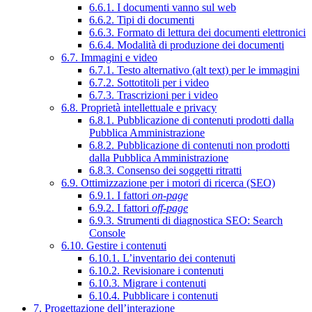
6.6.1. I documenti vanno sul web
6.6.2. Tipi di documenti
6.6.3. Formato di lettura dei documenti elettronici
6.6.4. Modalità di produzione dei documenti
6.7. Immagini e video
6.7.1. Testo alternativo (alt text) per le immagini
6.7.2. Sottotitoli per i video
6.7.3. Trascrizioni per i video
6.8. Proprietà intellettuale e privacy
6.8.1. Pubblicazione di contenuti prodotti dalla
Pubblica Amministrazione
6.8.2. Pubblicazione di contenuti non prodotti
dalla Pubblica Amministrazione
6.8.3. Consenso dei soggetti ritratti
6.9. Ottimizzazione per i motori di ricerca (SEO)
6.9.1. I fattori
on-page
6.9.2. I fattori
off-page
6.9.3. Strumenti di diagnostica SEO: Search
Console
6.10. Gestire i contenuti
6.10.1. L’inventario dei contenuti
6.10.2. Revisionare i contenuti
6.10.3. Migrare i contenuti
6.10.4. Pubblicare i contenuti
7. Progettazione dell’interazione