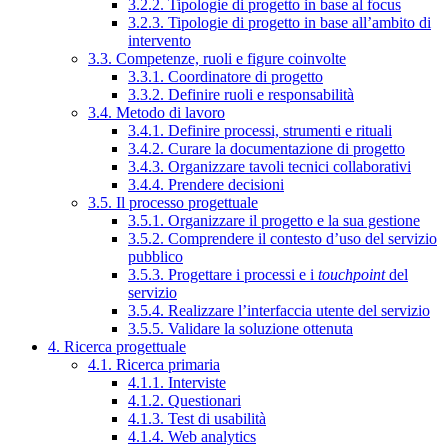
3.2.2. Tipologie di progetto in base al focus
3.2.3. Tipologie di progetto in base all’ambito di
intervento
3.3. Competenze, ruoli e figure coinvolte
3.3.1. Coordinatore di progetto
3.3.2. Definire ruoli e responsabilità
3.4. Metodo di lavoro
3.4.1. Definire processi, strumenti e rituali
3.4.2. Curare la documentazione di progetto
3.4.3. Organizzare tavoli tecnici collaborativi
3.4.4. Prendere decisioni
3.5. Il processo progettuale
3.5.1. Organizzare il progetto e la sua gestione
3.5.2. Comprendere il contesto d’uso del servizio
pubblico
3.5.3. Progettare i processi e i
touchpoint
del
servizio
3.5.4. Realizzare l’interfaccia utente del servizio
3.5.5. Validare la soluzione ottenuta
4. Ricerca progettuale
4.1. Ricerca primaria
4.1.1. Interviste
4.1.2. Questionari
4.1.3. Test di usabilità
4.1.4. Web analytics