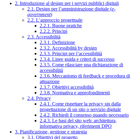
2. Introduzione al design per i servizi pubblici digitali
2.1. Design per l’amministrazione digitale (
e-
government
)
2.2. L’approccio progettuale
2.2.1. Buone pratiche
2.2.2. Principi
2.3. Accessibilità
2.3.1. Definizione
2.3.2. Accessibilità by design
2.3.3. Principi per l’accessibilità
2.3.4. Linee guida e criteri di successo
2.3.5. Come rilasciare una dichiarazione di
accessibilità
2.3.6. Meccanismo di feedback e procedura di
attuazione
2.3.7. Obiettivi accessibilità
2.3.8. Normativa e approfondimenti
2.4. Privacy
2.4.1. Come rispettare la privacy sin dalla
progettazione di un sito o servizio digitale
2.4.2. Richiedi il consenso quando necessario
2.4.3. Le basi del sito web: architettura,
informativa privacy, riferimenti DPO
3. Pianificazione, gestione e strategia
3.1. Obiettivi del progetto