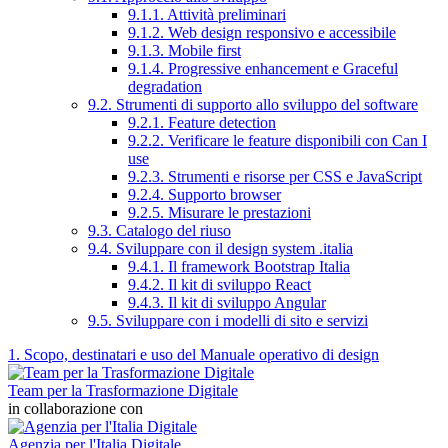
9.1.1. Attività preliminari
9.1.2. Web design responsivo e accessibile
9.1.3. Mobile first
9.1.4. Progressive enhancement e Graceful
degradation
9.2. Strumenti di supporto allo sviluppo del software
9.2.1. Feature detection
9.2.2. Verificare le feature disponibili con Can I
use
9.2.3. Strumenti e risorse per CSS e JavaScript
9.2.4. Supporto browser
9.2.5. Misurare le prestazioni
9.3. Catalogo del riuso
9.4. Sviluppare con il design system .italia
9.4.1. Il framework Bootstrap Italia
9.4.2. Il kit di sviluppo React
9.4.3. Il kit di sviluppo Angular
9.5. Sviluppare con i modelli di sito e servizi
1. Scopo, destinatari e uso del Manuale operativo di design
Team per la Trasformazione Digitale
in collaborazione con
Agenzia per l'Italia Digitale