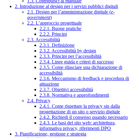
1.3. Contribuisci al manuale
2. Introduzione al design per i servizi pubblici digitali
2.1. Design per l’amministrazione digitale (
e-
government
)
2.2. L’approccio progettuale
2.2.1. Buone pratiche
2.2.2. Principi
2.3. Accessibilità
2.3.1. Definizione
2.3.2. Accessibilità by design
2.3.3. Principi per l’accessibilità
2.3.4. Linee guida e criteri di successo
2.3.5. Come rilasciare una dichiarazione di
accessibilità
2.3.6. Meccanismo di feedback e procedura di
attuazione
2.3.7. Obiettivi accessibilità
2.3.8. Normativa e approfondimenti
2.4. Privacy
2.4.1. Come rispettare la privacy sin dalla
progettazione di un sito o servizio digitale
2.4.2. Richiedi il consenso quando necessario
2.4.3. Le basi del sito web: architettura,
informativa privacy, riferimenti DPO
3. Pianificazione, gestione e strategia