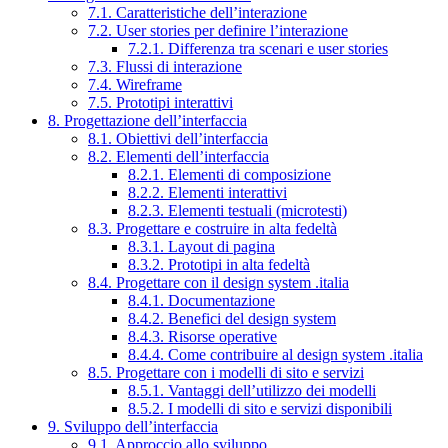
7.1. Caratteristiche dell’interazione
7.2. User stories per definire l’interazione
7.2.1. Differenza tra scenari e user stories
7.3. Flussi di interazione
7.4. Wireframe
7.5. Prototipi interattivi
8. Progettazione dell’interfaccia
8.1. Obiettivi dell’interfaccia
8.2. Elementi dell’interfaccia
8.2.1. Elementi di composizione
8.2.2. Elementi interattivi
8.2.3. Elementi testuali (microtesti)
8.3. Progettare e costruire in alta fedeltà
8.3.1. Layout di pagina
8.3.2. Prototipi in alta fedeltà
8.4. Progettare con il design system .italia
8.4.1. Documentazione
8.4.2. Benefici del design system
8.4.3. Risorse operative
8.4.4. Come contribuire al design system .italia
8.5. Progettare con i modelli di sito e servizi
8.5.1. Vantaggi dell’utilizzo dei modelli
8.5.2. I modelli di sito e servizi disponibili
9. Sviluppo dell’interfaccia
9.1. Approccio allo sviluppo