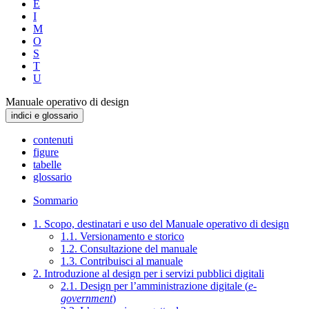
E
I
M
O
S
T
U
Manuale operativo di design
indici e glossario
contenuti
figure
tabelle
glossario
Sommario
1. Scopo, destinatari e uso del Manuale operativo di design
1.1. Versionamento e storico
1.2. Consultazione del manuale
1.3. Contribuisci al manuale
2. Introduzione al design per i servizi pubblici digitali
2.1. Design per l’amministrazione digitale (
e-
government
)