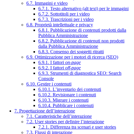
6.7. Immagini e video
6.7.1. Testo alternativo (alt text) per le immagini
6.7.2. Sottotitoli per i video
6.7.3. Trascrizioni per i video
6.8. Proprietà intellettuale e privacy
6.8.1. Pubblicazione di contenuti prodotti dalla
Pubblica Amministrazione
6.8.2. Pubblicazione di contenuti non prodotti
dalla Pubblica Amministrazione
6.8.3. Consenso dei soggetti ritratti
6.9. Ottimizzazione per i motori di ricerca (SEO)
6.9.1. I fattori
on-page
6.9.2. I fattori
off-page
6.9.3. Strumenti di diagnostica SEO: Search
Console
6.10. Gestire i contenuti
6.10.1. L’inventario dei contenuti
6.10.2. Revisionare i contenuti
6.10.3. Migrare i contenuti
6.10.4. Pubblicare i contenuti
7. Progettazione dell’interazione
7.1. Caratteristiche dell’interazione
7.2. User stories per definire l’interazione
7.2.1. Differenza tra scenari e user stories
7.3. Flussi di interazione