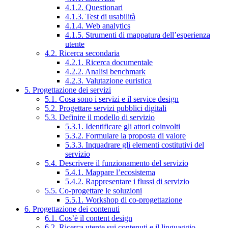
4.1.2. Questionari
4.1.3. Test di usabilità
4.1.4. Web analytics
4.1.5. Strumenti di mappatura dell’esperienza
utente
4.2. Ricerca secondaria
4.2.1. Ricerca documentale
4.2.2. Analisi benchmark
4.2.3. Valutazione euristica
5. Progettazione dei servizi
5.1. Cosa sono i servizi e il service design
5.2. Progettare servizi pubblici digitali
5.3. Definire il modello di servizio
5.3.1. Identificare gli attori coinvolti
5.3.2. Formulare la proposta di valore
5.3.3. Inquadrare gli elementi costitutivi del
servizio
5.4. Descrivere il funzionamento del servizio
5.4.1. Mappare l’ecosistema
5.4.2. Rappresentare i flussi di servizio
5.5. Co-progettare le soluzioni
5.5.1. Workshop di co-progettazione
6. Progettazione dei contenuti
6.1. Cos’è il content design
6.2. Ricerca utente sui contenuti e il linguaggio