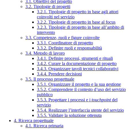
3.1. Obiettivi del progetto
3.2. Tipologie di progetti
3.2.1. Tipologie di progetto in base agli attori
coinvolti nel servizio
3.2.2. Tipologie di progetto in base al focus
3.2.3. Tipologie di progetto in base all’ambito di
intervento
3.3. Competenze, ruoli e figure coinvolte
3.3.1. Coordinatore di progetto
3.3.2. Definire ruoli e responsabilità
3.4. Metodo di lavoro
3.4.1. Definire processi, strumenti e rituali
3.4.2. Curare la documentazione di progetto
3.4.3. Organizzare tavoli tecnici collaborativi
3.4.4. Prendere decisioni
3.5. Il processo progettuale
3.5.1. Organizzare il progetto e la sua gestione
3.5.2. Comprendere il contesto d’uso del servizio
pubblico
3.5.3. Progettare i processi e i
touchpoint
del
servizio
3.5.4. Realizzare l’interfaccia utente del servizio
3.5.5. Validare la soluzione ottenuta
4. Ricerca progettuale
4.1. Ricerca primaria