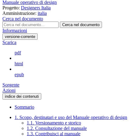
Manuale operativo di design
Progetto:
Designers Italia
Amministrazione:
italia
Cerca nel documento
Cerca nel documento
Informazioni
versione-corrente
Scarica
pdf
html
epub
Sorgente
Azioni
indice dei contenuti
Sommario
1. Scopo, destinatari e uso del Manuale operativo di design
1.1. Versionamento e storico
1.2. Consultazione del manuale
1.3. Contribuisci al manuale