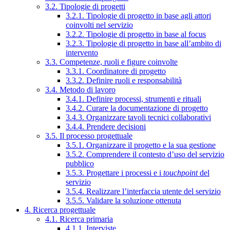
3.2. Tipologie di progetti
3.2.1. Tipologie di progetto in base agli attori
coinvolti nel servizio
3.2.2. Tipologie di progetto in base al focus
3.2.3. Tipologie di progetto in base all’ambito di
intervento
3.3. Competenze, ruoli e figure coinvolte
3.3.1. Coordinatore di progetto
3.3.2. Definire ruoli e responsabilità
3.4. Metodo di lavoro
3.4.1. Definire processi, strumenti e rituali
3.4.2. Curare la documentazione di progetto
3.4.3. Organizzare tavoli tecnici collaborativi
3.4.4. Prendere decisioni
3.5. Il processo progettuale
3.5.1. Organizzare il progetto e la sua gestione
3.5.2. Comprendere il contesto d’uso del servizio
pubblico
3.5.3. Progettare i processi e i
touchpoint
del
servizio
3.5.4. Realizzare l’interfaccia utente del servizio
3.5.5. Validare la soluzione ottenuta
4. Ricerca progettuale
4.1. Ricerca primaria
4.1.1. Interviste