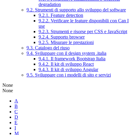
degradation
9.2. Strumenti di supporto allo sviluppo del software
9.2.1. Feature detection
9.2.2. Verificare le feature disponibili con Can I
use
9.2.3. Strumenti e risorse per CSS e JavaScript
9.2.4. Supporto browser
9.2.5. Misurare le prestazioni
9.3. Catalogo del riuso
9.4. Sviluppare con il design system .italia
9.4.1. Il framework Bootstrap Italia
9.4.2. Il kit di sviluppo React
9.4.3. Il kit di sviluppo Angular
9.5. Sviluppare con i modelli di sito e servizi
None
None
A
B
C
D
E
I
M