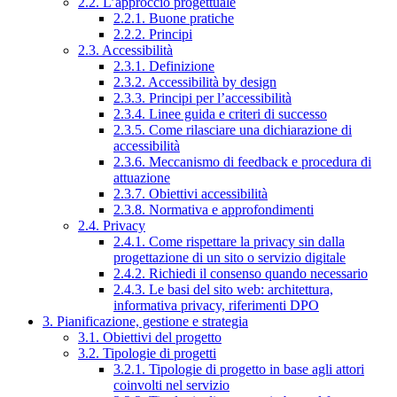
2.2. L’approccio progettuale
2.2.1. Buone pratiche
2.2.2. Principi
2.3. Accessibilità
2.3.1. Definizione
2.3.2. Accessibilità by design
2.3.3. Principi per l’accessibilità
2.3.4. Linee guida e criteri di successo
2.3.5. Come rilasciare una dichiarazione di
accessibilità
2.3.6. Meccanismo di feedback e procedura di
attuazione
2.3.7. Obiettivi accessibilità
2.3.8. Normativa e approfondimenti
2.4. Privacy
2.4.1. Come rispettare la privacy sin dalla
progettazione di un sito o servizio digitale
2.4.2. Richiedi il consenso quando necessario
2.4.3. Le basi del sito web: architettura,
informativa privacy, riferimenti DPO
3. Pianificazione, gestione e strategia
3.1. Obiettivi del progetto
3.2. Tipologie di progetti
3.2.1. Tipologie di progetto in base agli attori
coinvolti nel servizio