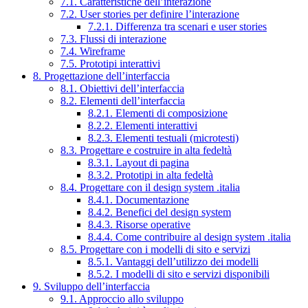
7.1. Caratteristiche dell’interazione
7.2. User stories per definire l’interazione
7.2.1. Differenza tra scenari e user stories
7.3. Flussi di interazione
7.4. Wireframe
7.5. Prototipi interattivi
8. Progettazione dell’interfaccia
8.1. Obiettivi dell’interfaccia
8.2. Elementi dell’interfaccia
8.2.1. Elementi di composizione
8.2.2. Elementi interattivi
8.2.3. Elementi testuali (microtesti)
8.3. Progettare e costruire in alta fedeltà
8.3.1. Layout di pagina
8.3.2. Prototipi in alta fedeltà
8.4. Progettare con il design system .italia
8.4.1. Documentazione
8.4.2. Benefici del design system
8.4.3. Risorse operative
8.4.4. Come contribuire al design system .italia
8.5. Progettare con i modelli di sito e servizi
8.5.1. Vantaggi dell’utilizzo dei modelli
8.5.2. I modelli di sito e servizi disponibili
9. Sviluppo dell’interfaccia
9.1. Approccio allo sviluppo