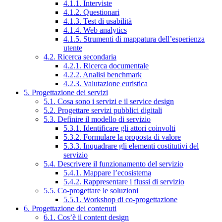
4.1.1. Interviste
4.1.2. Questionari
4.1.3. Test di usabilità
4.1.4. Web analytics
4.1.5. Strumenti di mappatura dell’esperienza
utente
4.2. Ricerca secondaria
4.2.1. Ricerca documentale
4.2.2. Analisi benchmark
4.2.3. Valutazione euristica
5. Progettazione dei servizi
5.1. Cosa sono i servizi e il service design
5.2. Progettare servizi pubblici digitali
5.3. Definire il modello di servizio
5.3.1. Identificare gli attori coinvolti
5.3.2. Formulare la proposta di valore
5.3.3. Inquadrare gli elementi costitutivi del
servizio
5.4. Descrivere il funzionamento del servizio
5.4.1. Mappare l’ecosistema
5.4.2. Rappresentare i flussi di servizio
5.5. Co-progettare le soluzioni
5.5.1. Workshop di co-progettazione
6. Progettazione dei contenuti
6.1. Cos’è il content design