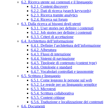
6.2. Ricerca utente sui contenuti e il linguaggio
6.2.1. Content discovery
6.2.2. Dati di ricerca (search keywords)
6.2.3. Ricerca tramite analytics
6.2.4. Ricerca sui forum
6.3. Dalla ricerca ai bisogni degli utenti
6.3.1. User stories per definire i contenuti
6.3.2. Job stories per definire i contenuti
6.3.3. Criteri di accettazione
6.4. Architettura dell’informazione
6.4.1. Definire l’architettura dell’informazione
6.4.2. Alberatura
6.4.3. Flussi di interazione
6.4.4. Sistemi di navigazione
6.4.5. Tipologie di contenuto (content type)
6.4.6. Ontologie e standard
6.4.7. Vocabolari controllati e tassonomie
6.5. Scrittura e linguaggio
6.5.1. Come leggono le persone sul web
6.5.2. Le regole per un linguaggio semplice
6.5.3. Microtesti
6.5.4. Scrittura collaborativa
6.5.5. Content critique
6.5.6. Traduzione e localizzazione dei contenuti
6.6. Documenti