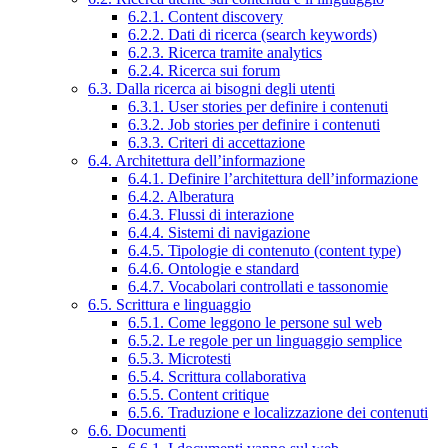
6.2.1. Content discovery
6.2.2. Dati di ricerca (search keywords)
6.2.3. Ricerca tramite analytics
6.2.4. Ricerca sui forum
6.3. Dalla ricerca ai bisogni degli utenti
6.3.1. User stories per definire i contenuti
6.3.2. Job stories per definire i contenuti
6.3.3. Criteri di accettazione
6.4. Architettura dell’informazione
6.4.1. Definire l’architettura dell’informazione
6.4.2. Alberatura
6.4.3. Flussi di interazione
6.4.4. Sistemi di navigazione
6.4.5. Tipologie di contenuto (content type)
6.4.6. Ontologie e standard
6.4.7. Vocabolari controllati e tassonomie
6.5. Scrittura e linguaggio
6.5.1. Come leggono le persone sul web
6.5.2. Le regole per un linguaggio semplice
6.5.3. Microtesti
6.5.4. Scrittura collaborativa
6.5.5. Content critique
6.5.6. Traduzione e localizzazione dei contenuti
6.6. Documenti