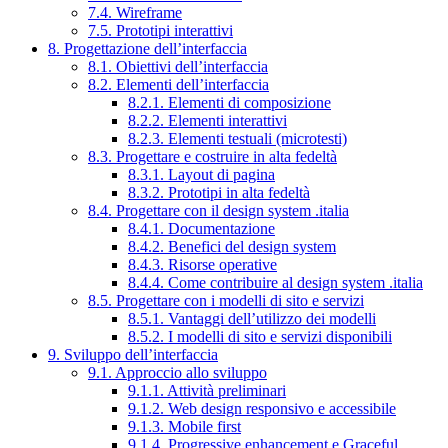
7.4. Wireframe
7.5. Prototipi interattivi
8. Progettazione dell’interfaccia
8.1. Obiettivi dell’interfaccia
8.2. Elementi dell’interfaccia
8.2.1. Elementi di composizione
8.2.2. Elementi interattivi
8.2.3. Elementi testuali (microtesti)
8.3. Progettare e costruire in alta fedeltà
8.3.1. Layout di pagina
8.3.2. Prototipi in alta fedeltà
8.4. Progettare con il design system .italia
8.4.1. Documentazione
8.4.2. Benefici del design system
8.4.3. Risorse operative
8.4.4. Come contribuire al design system .italia
8.5. Progettare con i modelli di sito e servizi
8.5.1. Vantaggi dell’utilizzo dei modelli
8.5.2. I modelli di sito e servizi disponibili
9. Sviluppo dell’interfaccia
9.1. Approccio allo sviluppo
9.1.1. Attività preliminari
9.1.2. Web design responsivo e accessibile
9.1.3. Mobile first
9.1.4. Progressive enhancement e Graceful