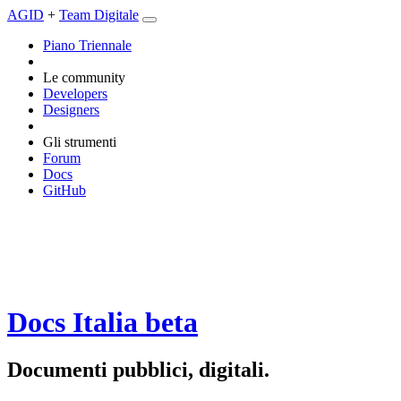
AGID
+
Team Digitale
Piano Triennale
Le community
Developers
Designers
Gli strumenti
Forum
Docs
GitHub
Docs Italia
beta
Documenti pubblici, digitali.