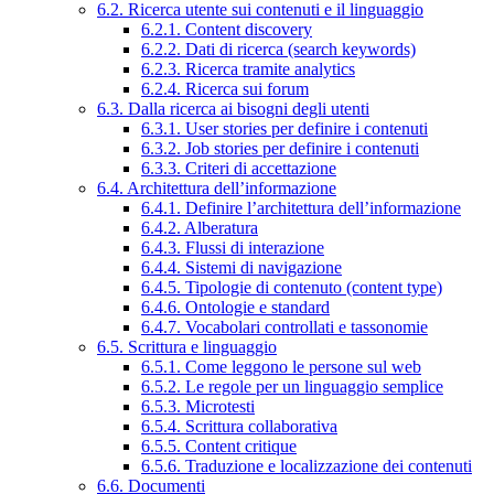
6.2. Ricerca utente sui contenuti e il linguaggio
6.2.1. Content discovery
6.2.2. Dati di ricerca (search keywords)
6.2.3. Ricerca tramite analytics
6.2.4. Ricerca sui forum
6.3. Dalla ricerca ai bisogni degli utenti
6.3.1. User stories per definire i contenuti
6.3.2. Job stories per definire i contenuti
6.3.3. Criteri di accettazione
6.4. Architettura dell’informazione
6.4.1. Definire l’architettura dell’informazione
6.4.2. Alberatura
6.4.3. Flussi di interazione
6.4.4. Sistemi di navigazione
6.4.5. Tipologie di contenuto (content type)
6.4.6. Ontologie e standard
6.4.7. Vocabolari controllati e tassonomie
6.5. Scrittura e linguaggio
6.5.1. Come leggono le persone sul web
6.5.2. Le regole per un linguaggio semplice
6.5.3. Microtesti
6.5.4. Scrittura collaborativa
6.5.5. Content critique
6.5.6. Traduzione e localizzazione dei contenuti
6.6. Documenti