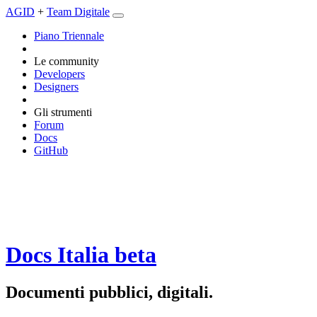
AGID
+
Team Digitale
Piano Triennale
Le community
Developers
Designers
Gli strumenti
Forum
Docs
GitHub
Docs Italia
beta
Documenti pubblici, digitali.