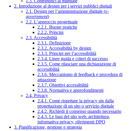
1.3. Contribuisci al manuale
2. Introduzione al design per i servizi pubblici digitali
2.1. Design per l’amministrazione digitale (
e-
government
)
2.2. L’approccio progettuale
2.2.1. Buone pratiche
2.2.2. Principi
2.3. Accessibilità
2.3.1. Definizione
2.3.2. Accessibilità by design
2.3.3. Principi per l’accessibilità
2.3.4. Linee guida e criteri di successo
2.3.5. Come rilasciare una dichiarazione di
accessibilità
2.3.6. Meccanismo di feedback e procedura di
attuazione
2.3.7. Obiettivi accessibilità
2.3.8. Normativa e approfondimenti
2.4. Privacy
2.4.1. Come rispettare la privacy sin dalla
progettazione di un sito o servizio digitale
2.4.2. Richiedi il consenso quando necessario
2.4.3. Le basi del sito web: architettura,
informativa privacy, riferimenti DPO
3. Pianificazione, gestione e strategia