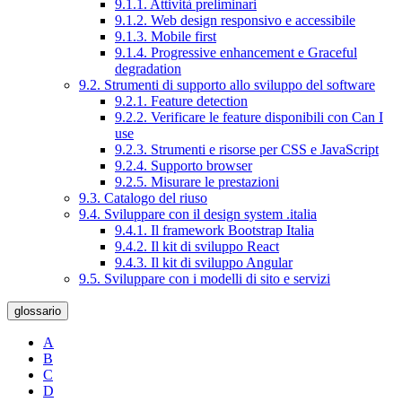
9.1.1. Attività preliminari
9.1.2. Web design responsivo e accessibile
9.1.3. Mobile first
9.1.4. Progressive enhancement e Graceful
degradation
9.2. Strumenti di supporto allo sviluppo del software
9.2.1. Feature detection
9.2.2. Verificare le feature disponibili con Can I
use
9.2.3. Strumenti e risorse per CSS e JavaScript
9.2.4. Supporto browser
9.2.5. Misurare le prestazioni
9.3. Catalogo del riuso
9.4. Sviluppare con il design system .italia
9.4.1. Il framework Bootstrap Italia
9.4.2. Il kit di sviluppo React
9.4.3. Il kit di sviluppo Angular
9.5. Sviluppare con i modelli di sito e servizi
glossario
A
B
C
D