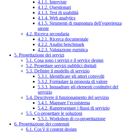
4.1.1. Interviste
4.1.2. Questionari
4.1.3. Test di usabilità
4.1.4. Web analytics
4.1.5. Strumenti di mappatura dell’esperienza
utente
4.2. Ricerca secondaria
4.2.1. Ricerca documentale
4.2.2. Analisi benchmark
4.2.3. Valutazione euristica
5. Progettazione dei servizi
5.1. Cosa sono i servizi e il service design
5.2. Progettare servizi pubblici digitali
5.3. Definire il modello di servizio
5.3.1. Identificare gli attori coinvolti
5.3.2. Formulare la proposta di valore
5.3.3. Inquadrare gli elementi costitutivi del
servizio
5.4. Descrivere il funzionamento del servizio
5.4.1. Mappare l’ecosistema
5.4.2. Rappresentare i flussi di servizio
5.5. Co-progettare le soluzioni
5.5.1. Workshop di co-progettazione
6. Progettazione dei contenuti
6.1. Cos’è il content design