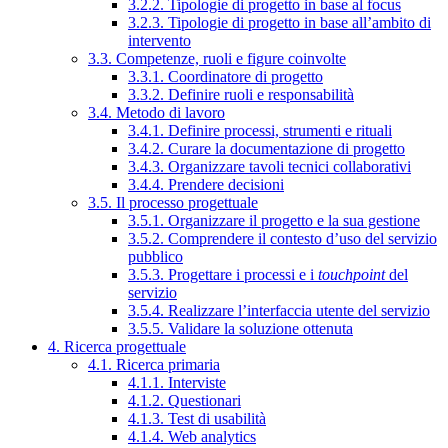
3.2.2. Tipologie di progetto in base al focus
3.2.3. Tipologie di progetto in base all’ambito di
intervento
3.3. Competenze, ruoli e figure coinvolte
3.3.1. Coordinatore di progetto
3.3.2. Definire ruoli e responsabilità
3.4. Metodo di lavoro
3.4.1. Definire processi, strumenti e rituali
3.4.2. Curare la documentazione di progetto
3.4.3. Organizzare tavoli tecnici collaborativi
3.4.4. Prendere decisioni
3.5. Il processo progettuale
3.5.1. Organizzare il progetto e la sua gestione
3.5.2. Comprendere il contesto d’uso del servizio
pubblico
3.5.3. Progettare i processi e i
touchpoint
del
servizio
3.5.4. Realizzare l’interfaccia utente del servizio
3.5.5. Validare la soluzione ottenuta
4. Ricerca progettuale
4.1. Ricerca primaria
4.1.1. Interviste
4.1.2. Questionari
4.1.3. Test di usabilità
4.1.4. Web analytics