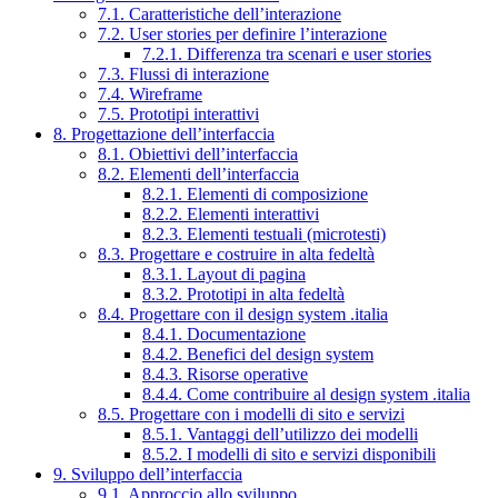
7.1. Caratteristiche dell’interazione
7.2. User stories per definire l’interazione
7.2.1. Differenza tra scenari e user stories
7.3. Flussi di interazione
7.4. Wireframe
7.5. Prototipi interattivi
8. Progettazione dell’interfaccia
8.1. Obiettivi dell’interfaccia
8.2. Elementi dell’interfaccia
8.2.1. Elementi di composizione
8.2.2. Elementi interattivi
8.2.3. Elementi testuali (microtesti)
8.3. Progettare e costruire in alta fedeltà
8.3.1. Layout di pagina
8.3.2. Prototipi in alta fedeltà
8.4. Progettare con il design system .italia
8.4.1. Documentazione
8.4.2. Benefici del design system
8.4.3. Risorse operative
8.4.4. Come contribuire al design system .italia
8.5. Progettare con i modelli di sito e servizi
8.5.1. Vantaggi dell’utilizzo dei modelli
8.5.2. I modelli di sito e servizi disponibili
9. Sviluppo dell’interfaccia
9.1. Approccio allo sviluppo