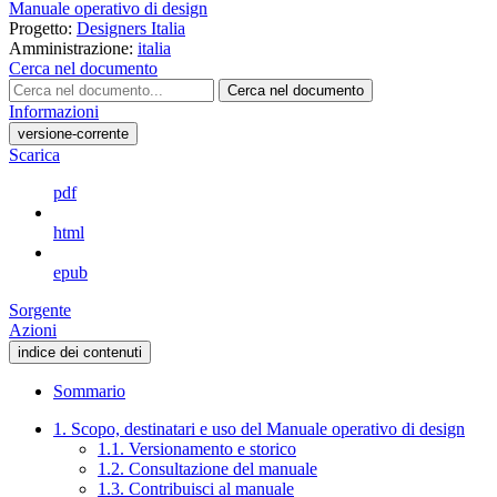
Manuale operativo di design
Progetto:
Designers Italia
Amministrazione:
italia
Cerca nel documento
Cerca nel documento
Informazioni
versione-corrente
Scarica
pdf
html
epub
Sorgente
Azioni
indice dei contenuti
Sommario
1. Scopo, destinatari e uso del Manuale operativo di design
1.1. Versionamento e storico
1.2. Consultazione del manuale
1.3. Contribuisci al manuale