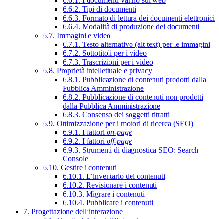
6.6.1. I documenti vanno sul web
6.6.2. Tipi di documenti
6.6.3. Formato di lettura dei documenti elettronici
6.6.4. Modalità di produzione dei documenti
6.7. Immagini e video
6.7.1. Testo alternativo (alt text) per le immagini
6.7.2. Sottotitoli per i video
6.7.3. Trascrizioni per i video
6.8. Proprietà intellettuale e privacy
6.8.1. Pubblicazione di contenuti prodotti dalla
Pubblica Amministrazione
6.8.2. Pubblicazione di contenuti non prodotti
dalla Pubblica Amministrazione
6.8.3. Consenso dei soggetti ritratti
6.9. Ottimizzazione per i motori di ricerca (SEO)
6.9.1. I fattori
on-page
6.9.2. I fattori
off-page
6.9.3. Strumenti di diagnostica SEO: Search
Console
6.10. Gestire i contenuti
6.10.1. L’inventario dei contenuti
6.10.2. Revisionare i contenuti
6.10.3. Migrare i contenuti
6.10.4. Pubblicare i contenuti
7. Progettazione dell’interazione