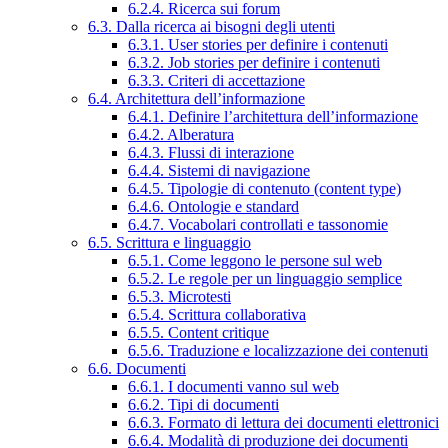
6.2.4. Ricerca sui forum
6.3. Dalla ricerca ai bisogni degli utenti
6.3.1. User stories per definire i contenuti
6.3.2. Job stories per definire i contenuti
6.3.3. Criteri di accettazione
6.4. Architettura dell’informazione
6.4.1. Definire l’architettura dell’informazione
6.4.2. Alberatura
6.4.3. Flussi di interazione
6.4.4. Sistemi di navigazione
6.4.5. Tipologie di contenuto (content type)
6.4.6. Ontologie e standard
6.4.7. Vocabolari controllati e tassonomie
6.5. Scrittura e linguaggio
6.5.1. Come leggono le persone sul web
6.5.2. Le regole per un linguaggio semplice
6.5.3. Microtesti
6.5.4. Scrittura collaborativa
6.5.5. Content critique
6.5.6. Traduzione e localizzazione dei contenuti
6.6. Documenti
6.6.1. I documenti vanno sul web
6.6.2. Tipi di documenti
6.6.3. Formato di lettura dei documenti elettronici
6.6.4. Modalità di produzione dei documenti