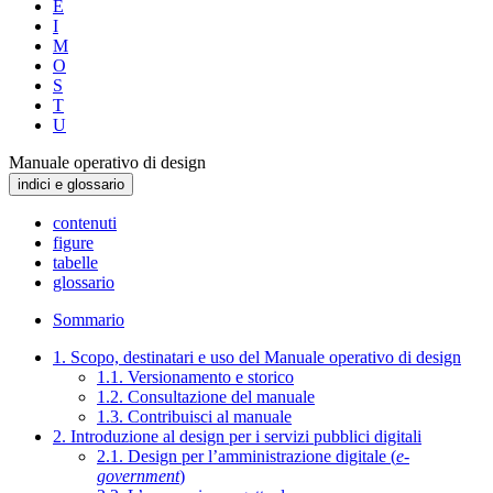
E
I
M
O
S
T
U
Manuale operativo di design
indici e glossario
contenuti
figure
tabelle
glossario
Sommario
1. Scopo, destinatari e uso del Manuale operativo di design
1.1. Versionamento e storico
1.2. Consultazione del manuale
1.3. Contribuisci al manuale
2. Introduzione al design per i servizi pubblici digitali
2.1. Design per l’amministrazione digitale (
e-
government
)