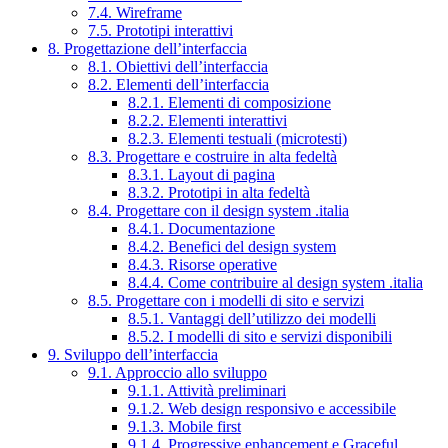
7.4. Wireframe
7.5. Prototipi interattivi
8. Progettazione dell’interfaccia
8.1. Obiettivi dell’interfaccia
8.2. Elementi dell’interfaccia
8.2.1. Elementi di composizione
8.2.2. Elementi interattivi
8.2.3. Elementi testuali (microtesti)
8.3. Progettare e costruire in alta fedeltà
8.3.1. Layout di pagina
8.3.2. Prototipi in alta fedeltà
8.4. Progettare con il design system .italia
8.4.1. Documentazione
8.4.2. Benefici del design system
8.4.3. Risorse operative
8.4.4. Come contribuire al design system .italia
8.5. Progettare con i modelli di sito e servizi
8.5.1. Vantaggi dell’utilizzo dei modelli
8.5.2. I modelli di sito e servizi disponibili
9. Sviluppo dell’interfaccia
9.1. Approccio allo sviluppo
9.1.1. Attività preliminari
9.1.2. Web design responsivo e accessibile
9.1.3. Mobile first
9.1.4. Progressive enhancement e Graceful