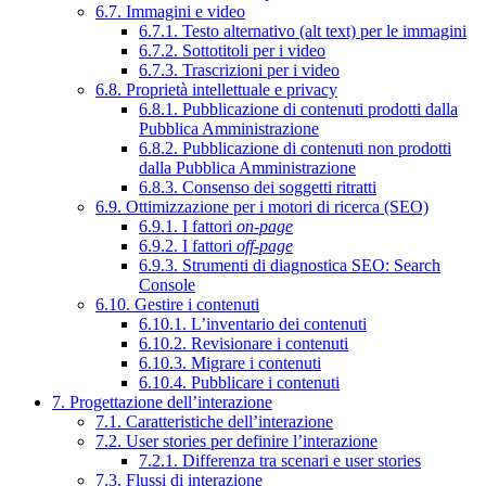
6.7. Immagini e video
6.7.1. Testo alternativo (alt text) per le immagini
6.7.2. Sottotitoli per i video
6.7.3. Trascrizioni per i video
6.8. Proprietà intellettuale e privacy
6.8.1. Pubblicazione di contenuti prodotti dalla
Pubblica Amministrazione
6.8.2. Pubblicazione di contenuti non prodotti
dalla Pubblica Amministrazione
6.8.3. Consenso dei soggetti ritratti
6.9. Ottimizzazione per i motori di ricerca (SEO)
6.9.1. I fattori
on-page
6.9.2. I fattori
off-page
6.9.3. Strumenti di diagnostica SEO: Search
Console
6.10. Gestire i contenuti
6.10.1. L’inventario dei contenuti
6.10.2. Revisionare i contenuti
6.10.3. Migrare i contenuti
6.10.4. Pubblicare i contenuti
7. Progettazione dell’interazione
7.1. Caratteristiche dell’interazione
7.2. User stories per definire l’interazione
7.2.1. Differenza tra scenari e user stories
7.3. Flussi di interazione