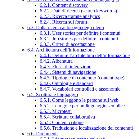
6.2.1. Content discovery
6.2.2. Dati di ricerca (search keywords)
6.2.3. Ricerca tramite analytics
6.2.4. Ricerca sui forum
6.3. Dalla ricerca ai bisogni degli utenti
6.3.1. User stories per definire i contenuti
6.3.2. Job stories per definire i contenuti
6.3.3. Criteri di accettazione
6.4. Architettura dell’informazione
6.4.1. Definire l’architettura dell’informazione
6.4.2. Alberatura
6.4.3. Flussi di interazione
6.4.4. Sistemi di navigazione
6.4.5. Tipologie di contenuto (content type)
6.4.6. Ontologie e standard
6.4.7. Vocabolari controllati e tassonomie
6.5. Scrittura e linguaggio
6.5.1. Come leggono le persone sul web
6.5.2. Le regole per un linguaggio semplice
6.5.3. Microtesti
6.5.4. Scrittura collaborativa
6.5.5. Content critique
6.5.6. Traduzione e localizzazione dei contenuti
6.6. Documenti