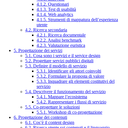
4.1.2. Questionari
4.1.3. Test di usabilità
4.1.4. Web analytics
4.1.5. Strumenti di mappatura dell’esperienza
utente
4.2. Ricerca secondaria
4.2.1. Ricerca documentale
4.2.2. Analisi benchmark
4.2.3. Valutazione euristica
5. Progettazione dei servizi
5.1. Cosa sono i servizi e il service design
5.2. Progettare servizi pubblici digitali
5.3. Definire il modello di servizio
5.3.1. Identificare gli attori coinvolti
5.3.2. Formulare la proposta di valore
5.3.3. Inquadrare gli elementi costitutivi del
servizio
5.4. Descrivere il funzionamento del servizio
5.4.1. Mappare l’ecosistema
5.4.2. Rappresentare i flussi di servizio
5.5. Co-progettare le soluzioni
5.5.1. Workshop di co-progettazione
6. Progettazione dei contenuti
6.1. Cos’è il content design
6.2. Ricerca utente sui contenuti e il linguaggio