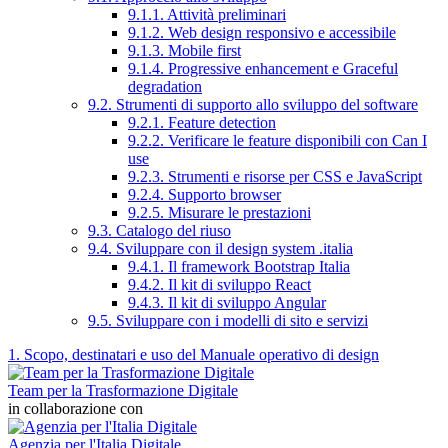
9.1.1. Attività preliminari
9.1.2. Web design responsivo e accessibile
9.1.3. Mobile first
9.1.4. Progressive enhancement e Graceful
degradation
9.2. Strumenti di supporto allo sviluppo del software
9.2.1. Feature detection
9.2.2. Verificare le feature disponibili con Can I
use
9.2.3. Strumenti e risorse per CSS e JavaScript
9.2.4. Supporto browser
9.2.5. Misurare le prestazioni
9.3. Catalogo del riuso
9.4. Sviluppare con il design system .italia
9.4.1. Il framework Bootstrap Italia
9.4.2. Il kit di sviluppo React
9.4.3. Il kit di sviluppo Angular
9.5. Sviluppare con i modelli di sito e servizi
1. Scopo, destinatari e uso del Manuale operativo di design
Team per la Trasformazione Digitale
in collaborazione con
Agenzia per l'Italia Digitale