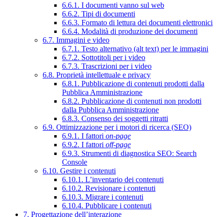
6.6.1. I documenti vanno sul web
6.6.2. Tipi di documenti
6.6.3. Formato di lettura dei documenti elettronici
6.6.4. Modalità di produzione dei documenti
6.7. Immagini e video
6.7.1. Testo alternativo (alt text) per le immagini
6.7.2. Sottotitoli per i video
6.7.3. Trascrizioni per i video
6.8. Proprietà intellettuale e privacy
6.8.1. Pubblicazione di contenuti prodotti dalla
Pubblica Amministrazione
6.8.2. Pubblicazione di contenuti non prodotti
dalla Pubblica Amministrazione
6.8.3. Consenso dei soggetti ritratti
6.9. Ottimizzazione per i motori di ricerca (SEO)
6.9.1. I fattori
on-page
6.9.2. I fattori
off-page
6.9.3. Strumenti di diagnostica SEO: Search
Console
6.10. Gestire i contenuti
6.10.1. L’inventario dei contenuti
6.10.2. Revisionare i contenuti
6.10.3. Migrare i contenuti
6.10.4. Pubblicare i contenuti
7. Progettazione dell’interazione