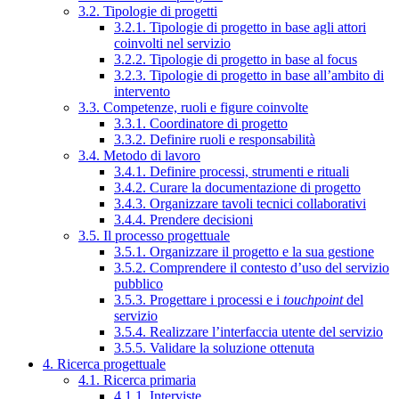
3.2. Tipologie di progetti
3.2.1. Tipologie di progetto in base agli attori
coinvolti nel servizio
3.2.2. Tipologie di progetto in base al focus
3.2.3. Tipologie di progetto in base all’ambito di
intervento
3.3. Competenze, ruoli e figure coinvolte
3.3.1. Coordinatore di progetto
3.3.2. Definire ruoli e responsabilità
3.4. Metodo di lavoro
3.4.1. Definire processi, strumenti e rituali
3.4.2. Curare la documentazione di progetto
3.4.3. Organizzare tavoli tecnici collaborativi
3.4.4. Prendere decisioni
3.5. Il processo progettuale
3.5.1. Organizzare il progetto e la sua gestione
3.5.2. Comprendere il contesto d’uso del servizio
pubblico
3.5.3. Progettare i processi e i
touchpoint
del
servizio
3.5.4. Realizzare l’interfaccia utente del servizio
3.5.5. Validare la soluzione ottenuta
4. Ricerca progettuale
4.1. Ricerca primaria
4.1.1. Interviste