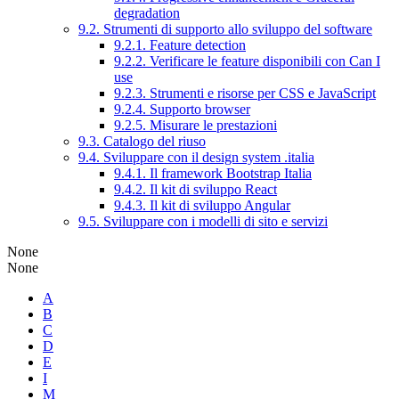
degradation
9.2. Strumenti di supporto allo sviluppo del software
9.2.1. Feature detection
9.2.2. Verificare le feature disponibili con Can I
use
9.2.3. Strumenti e risorse per CSS e JavaScript
9.2.4. Supporto browser
9.2.5. Misurare le prestazioni
9.3. Catalogo del riuso
9.4. Sviluppare con il design system .italia
9.4.1. Il framework Bootstrap Italia
9.4.2. Il kit di sviluppo React
9.4.3. Il kit di sviluppo Angular
9.5. Sviluppare con i modelli di sito e servizi
None
None
A
B
C
D
E
I
M