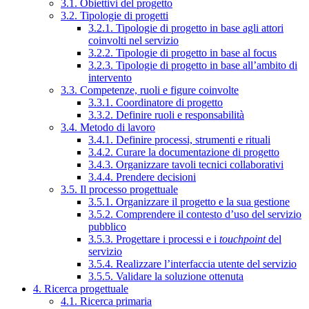
3.1. Obiettivi del progetto
3.2. Tipologie di progetti
3.2.1. Tipologie di progetto in base agli attori
coinvolti nel servizio
3.2.2. Tipologie di progetto in base al focus
3.2.3. Tipologie di progetto in base all’ambito di
intervento
3.3. Competenze, ruoli e figure coinvolte
3.3.1. Coordinatore di progetto
3.3.2. Definire ruoli e responsabilità
3.4. Metodo di lavoro
3.4.1. Definire processi, strumenti e rituali
3.4.2. Curare la documentazione di progetto
3.4.3. Organizzare tavoli tecnici collaborativi
3.4.4. Prendere decisioni
3.5. Il processo progettuale
3.5.1. Organizzare il progetto e la sua gestione
3.5.2. Comprendere il contesto d’uso del servizio
pubblico
3.5.3. Progettare i processi e i
touchpoint
del
servizio
3.5.4. Realizzare l’interfaccia utente del servizio
3.5.5. Validare la soluzione ottenuta
4. Ricerca progettuale
4.1. Ricerca primaria