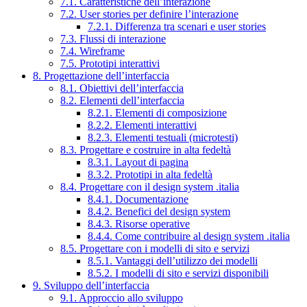
7.1. Caratteristiche dell’interazione
7.2. User stories per definire l’interazione
7.2.1. Differenza tra scenari e user stories
7.3. Flussi di interazione
7.4. Wireframe
7.5. Prototipi interattivi
8. Progettazione dell’interfaccia
8.1. Obiettivi dell’interfaccia
8.2. Elementi dell’interfaccia
8.2.1. Elementi di composizione
8.2.2. Elementi interattivi
8.2.3. Elementi testuali (microtesti)
8.3. Progettare e costruire in alta fedeltà
8.3.1. Layout di pagina
8.3.2. Prototipi in alta fedeltà
8.4. Progettare con il design system .italia
8.4.1. Documentazione
8.4.2. Benefici del design system
8.4.3. Risorse operative
8.4.4. Come contribuire al design system .italia
8.5. Progettare con i modelli di sito e servizi
8.5.1. Vantaggi dell’utilizzo dei modelli
8.5.2. I modelli di sito e servizi disponibili
9. Sviluppo dell’interfaccia
9.1. Approccio allo sviluppo