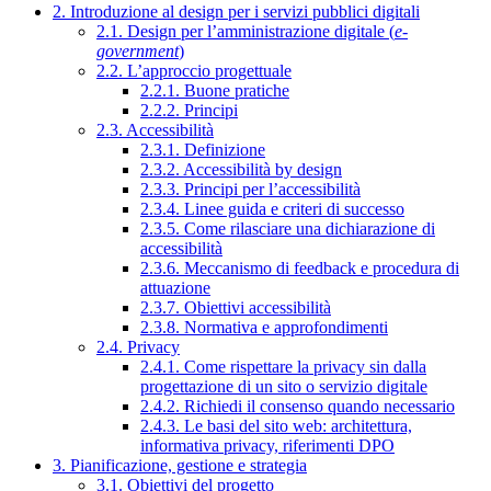
2. Introduzione al design per i servizi pubblici digitali
2.1. Design per l’amministrazione digitale (
e-
government
)
2.2. L’approccio progettuale
2.2.1. Buone pratiche
2.2.2. Principi
2.3. Accessibilità
2.3.1. Definizione
2.3.2. Accessibilità by design
2.3.3. Principi per l’accessibilità
2.3.4. Linee guida e criteri di successo
2.3.5. Come rilasciare una dichiarazione di
accessibilità
2.3.6. Meccanismo di feedback e procedura di
attuazione
2.3.7. Obiettivi accessibilità
2.3.8. Normativa e approfondimenti
2.4. Privacy
2.4.1. Come rispettare la privacy sin dalla
progettazione di un sito o servizio digitale
2.4.2. Richiedi il consenso quando necessario
2.4.3. Le basi del sito web: architettura,
informativa privacy, riferimenti DPO
3. Pianificazione, gestione e strategia
3.1. Obiettivi del progetto