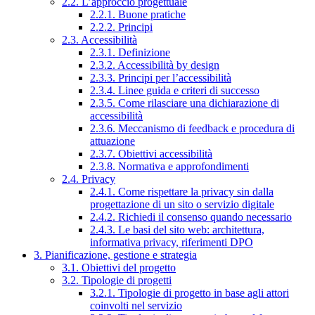
2.2. L’approccio progettuale
2.2.1. Buone pratiche
2.2.2. Principi
2.3. Accessibilità
2.3.1. Definizione
2.3.2. Accessibilità by design
2.3.3. Principi per l’accessibilità
2.3.4. Linee guida e criteri di successo
2.3.5. Come rilasciare una dichiarazione di
accessibilità
2.3.6. Meccanismo di feedback e procedura di
attuazione
2.3.7. Obiettivi accessibilità
2.3.8. Normativa e approfondimenti
2.4. Privacy
2.4.1. Come rispettare la privacy sin dalla
progettazione di un sito o servizio digitale
2.4.2. Richiedi il consenso quando necessario
2.4.3. Le basi del sito web: architettura,
informativa privacy, riferimenti DPO
3. Pianificazione, gestione e strategia
3.1. Obiettivi del progetto
3.2. Tipologie di progetti
3.2.1. Tipologie di progetto in base agli attori
coinvolti nel servizio