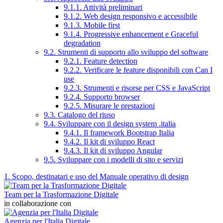
9.1.1. Attività preliminari
9.1.2. Web design responsivo e accessibile
9.1.3. Mobile first
9.1.4. Progressive enhancement e Graceful
degradation
9.2. Strumenti di supporto allo sviluppo del software
9.2.1. Feature detection
9.2.2. Verificare le feature disponibili con Can I
use
9.2.3. Strumenti e risorse per CSS e JavaScript
9.2.4. Supporto browser
9.2.5. Misurare le prestazioni
9.3. Catalogo del riuso
9.4. Sviluppare con il design system .italia
9.4.1. Il framework Bootstrap Italia
9.4.2. Il kit di sviluppo React
9.4.3. Il kit di sviluppo Angular
9.5. Sviluppare con i modelli di sito e servizi
1. Scopo, destinatari e uso del Manuale operativo di design
Team per la Trasformazione Digitale
in collaborazione con
Agenzia per l'Italia Digitale