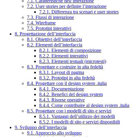
7.1. Caratteristiche dell’interazione
7.2. User stories per definire l’interazione
7.2.1. Differenza tra scenari e user stories
7.3. Flussi di interazione
7.4. Wireframe
7.5. Prototipi interattivi
8. Progettazione dell’interfaccia
8.1. Obiettivi dell’interfaccia
8.2. Elementi dell’interfaccia
8.2.1. Elementi di composizione
8.2.2. Elementi interattivi
8.2.3. Elementi testuali (microtesti)
8.3. Progettare e costruire in alta fedeltà
8.3.1. Layout di pagina
8.3.2. Prototipi in alta fedeltà
8.4. Progettare con il design system .italia
8.4.1. Documentazione
8.4.2. Benefici del design system
8.4.3. Risorse operative
8.4.4. Come contribuire al design system .italia
8.5. Progettare con i modelli di sito e servizi
8.5.1. Vantaggi dell’utilizzo dei modelli
8.5.2. I modelli di sito e servizi disponibili
9. Sviluppo dell’interfaccia
9.1. Approccio allo sviluppo