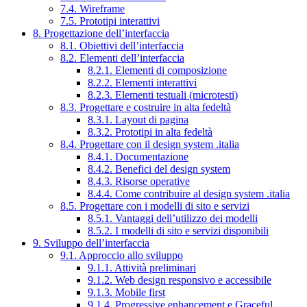
7.4. Wireframe
7.5. Prototipi interattivi
8. Progettazione dell’interfaccia
8.1. Obiettivi dell’interfaccia
8.2. Elementi dell’interfaccia
8.2.1. Elementi di composizione
8.2.2. Elementi interattivi
8.2.3. Elementi testuali (microtesti)
8.3. Progettare e costruire in alta fedeltà
8.3.1. Layout di pagina
8.3.2. Prototipi in alta fedeltà
8.4. Progettare con il design system .italia
8.4.1. Documentazione
8.4.2. Benefici del design system
8.4.3. Risorse operative
8.4.4. Come contribuire al design system .italia
8.5. Progettare con i modelli di sito e servizi
8.5.1. Vantaggi dell’utilizzo dei modelli
8.5.2. I modelli di sito e servizi disponibili
9. Sviluppo dell’interfaccia
9.1. Approccio allo sviluppo
9.1.1. Attività preliminari
9.1.2. Web design responsivo e accessibile
9.1.3. Mobile first
9.1.4. Progressive enhancement e Graceful