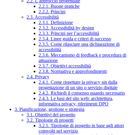
2.2. L’approccio progettuale
2.2.1. Buone pratiche
2.2.2. Principi
2.3. Accessibilità
2.3.1. Definizione
2.3.2. Accessibilità by design
2.3.3. Principi per l’accessibilità
2.3.4. Linee guida e criteri di successo
2.3.5. Come rilasciare una dichiarazione di
accessibilità
2.3.6. Meccanismo di feedback e procedura di
attuazione
2.3.7. Obiettivi accessibilità
2.3.8. Normativa e approfondimenti
2.4. Privacy
2.4.1. Come rispettare la privacy sin dalla
progettazione di un sito o servizio digitale
2.4.2. Richiedi il consenso quando necessario
2.4.3. Le basi del sito web: architettura,
informativa privacy, riferimenti DPO
3. Pianificazione, gestione e strategia
3.1. Obiettivi del progetto
3.2. Tipologie di progetti
3.2.1. Tipologie di progetto in base agli attori
coinvolti nel servizio