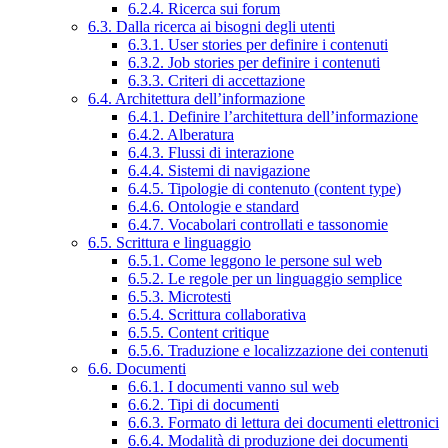
6.2.4. Ricerca sui forum
6.3. Dalla ricerca ai bisogni degli utenti
6.3.1. User stories per definire i contenuti
6.3.2. Job stories per definire i contenuti
6.3.3. Criteri di accettazione
6.4. Architettura dell’informazione
6.4.1. Definire l’architettura dell’informazione
6.4.2. Alberatura
6.4.3. Flussi di interazione
6.4.4. Sistemi di navigazione
6.4.5. Tipologie di contenuto (content type)
6.4.6. Ontologie e standard
6.4.7. Vocabolari controllati e tassonomie
6.5. Scrittura e linguaggio
6.5.1. Come leggono le persone sul web
6.5.2. Le regole per un linguaggio semplice
6.5.3. Microtesti
6.5.4. Scrittura collaborativa
6.5.5. Content critique
6.5.6. Traduzione e localizzazione dei contenuti
6.6. Documenti
6.6.1. I documenti vanno sul web
6.6.2. Tipi di documenti
6.6.3. Formato di lettura dei documenti elettronici
6.6.4. Modalità di produzione dei documenti