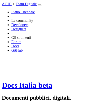
AGID
+
Team Digitale
Piano Triennale
Le community
Developers
Designers
Gli strumenti
Forum
Docs
GitHub
Docs Italia
beta
Documenti pubblici, digitali.