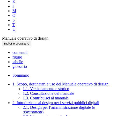
E
I
M
O
S
T
U
Manuale operativo di design
indici e glossario
contenuti
figure
tabelle
glossario
Sommario
1. Scopo, destinatari e uso del Manuale operativo di design
1.1. Versionamento e storico
1.2. Consultazione del manuale
1.3. Contribuisci al manuale
2. Introduzione al design per i servizi pubblici digitali
2.1. Design per l’amministrazione digitale (
e-
government
)