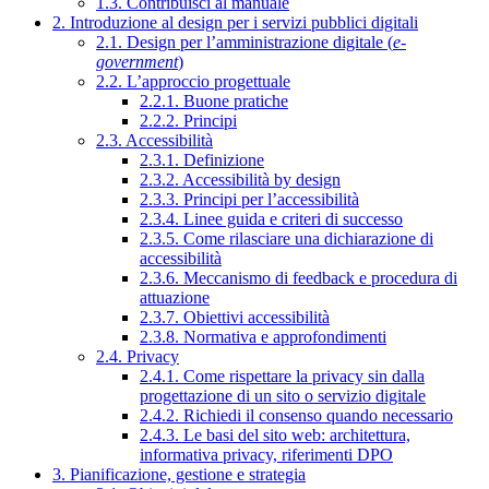
1.3. Contribuisci al manuale
2. Introduzione al design per i servizi pubblici digitali
2.1. Design per l’amministrazione digitale (
e-
government
)
2.2. L’approccio progettuale
2.2.1. Buone pratiche
2.2.2. Principi
2.3. Accessibilità
2.3.1. Definizione
2.3.2. Accessibilità by design
2.3.3. Principi per l’accessibilità
2.3.4. Linee guida e criteri di successo
2.3.5. Come rilasciare una dichiarazione di
accessibilità
2.3.6. Meccanismo di feedback e procedura di
attuazione
2.3.7. Obiettivi accessibilità
2.3.8. Normativa e approfondimenti
2.4. Privacy
2.4.1. Come rispettare la privacy sin dalla
progettazione di un sito o servizio digitale
2.4.2. Richiedi il consenso quando necessario
2.4.3. Le basi del sito web: architettura,
informativa privacy, riferimenti DPO
3. Pianificazione, gestione e strategia