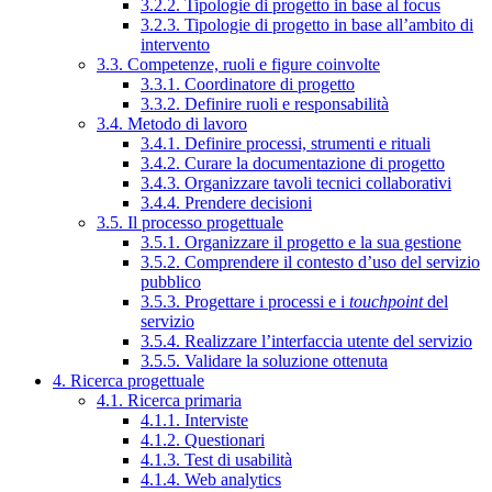
3.2.2. Tipologie di progetto in base al focus
3.2.3. Tipologie di progetto in base all’ambito di
intervento
3.3. Competenze, ruoli e figure coinvolte
3.3.1. Coordinatore di progetto
3.3.2. Definire ruoli e responsabilità
3.4. Metodo di lavoro
3.4.1. Definire processi, strumenti e rituali
3.4.2. Curare la documentazione di progetto
3.4.3. Organizzare tavoli tecnici collaborativi
3.4.4. Prendere decisioni
3.5. Il processo progettuale
3.5.1. Organizzare il progetto e la sua gestione
3.5.2. Comprendere il contesto d’uso del servizio
pubblico
3.5.3. Progettare i processi e i
touchpoint
del
servizio
3.5.4. Realizzare l’interfaccia utente del servizio
3.5.5. Validare la soluzione ottenuta
4. Ricerca progettuale
4.1. Ricerca primaria
4.1.1. Interviste
4.1.2. Questionari
4.1.3. Test di usabilità
4.1.4. Web analytics