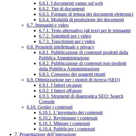
6.6.1. I documenti vanno sul web
6.6.2. Tipi di documenti
6.6.3. Formato di lettura dei documenti elettronici
6.6.4. Modalità di produzione dei documenti
6.7. Immagini e video
6.7.1. Testo alternativo (alt text) per le immagini
6.7.2. Sottotitoli per i video
6.7.3. Trascrizioni per i video
6.8. Proprietà intellettuale e privacy
6.8.1. Pubblicazione di contenuti prodotti dalla
Pubblica Amministrazione
6.8.2. Pubblicazione di contenuti non prodotti
dalla Pubblica Amministrazione
6.8.3. Consenso dei soggetti ritratti
6.9. Ottimizzazione per i motori di ricerca (SEO)
6.9.1. I fattori
on-page
6.9.2. I fattori
off-page
6.9.3. Strumenti di diagnostica SEO: Search
Console
6.10. Gestire i contenuti
6.10.1. L’inventario dei contenuti
6.10.2. Revisionare i contenuti
6.10.3. Migrare i contenuti
6.10.4. Pubblicare i contenuti
7. Progettazione dell’interazione