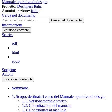
Manuale operativo di design
Progetto:
Designers Italia
Amministrazione:
italia
Cerca nel documento
Cerca nel documento
Informazioni
versione-corrente
Scarica
pdf
html
epub
Sorgente
Azioni
indice dei contenuti
Sommario
1. Scopo, destinatari e uso del Manuale operativo di design
1.1. Versionamento e storico
1.2. Consultazione del manuale
1.3. Contribuisci al manuale