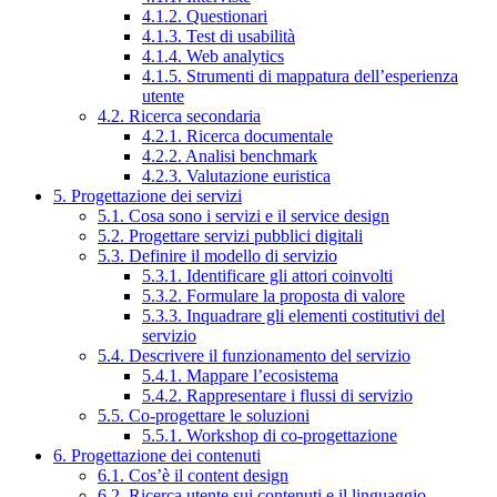
4.1.2. Questionari
4.1.3. Test di usabilità
4.1.4. Web analytics
4.1.5. Strumenti di mappatura dell’esperienza
utente
4.2. Ricerca secondaria
4.2.1. Ricerca documentale
4.2.2. Analisi benchmark
4.2.3. Valutazione euristica
5. Progettazione dei servizi
5.1. Cosa sono i servizi e il service design
5.2. Progettare servizi pubblici digitali
5.3. Definire il modello di servizio
5.3.1. Identificare gli attori coinvolti
5.3.2. Formulare la proposta di valore
5.3.3. Inquadrare gli elementi costitutivi del
servizio
5.4. Descrivere il funzionamento del servizio
5.4.1. Mappare l’ecosistema
5.4.2. Rappresentare i flussi di servizio
5.5. Co-progettare le soluzioni
5.5.1. Workshop di co-progettazione
6. Progettazione dei contenuti
6.1. Cos’è il content design
6.2. Ricerca utente sui contenuti e il linguaggio