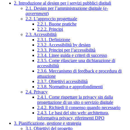
2. Introduzione al design per i servizi pubblici digitali
2.1. Design per l’amministrazione digitale (
e-
government
)
2.2. L’approccio progettuale
2.2.1. Buone pratiche
2.2.2. Principi
2.3. Accessibilità
2.3.1. Definizione
2.3.2. Accessibilità by design
2.3.3. Principi per l’accessibilità
2.3.4. Linee guida e criteri di successo
2.3.5. Come rilasciare una dichiarazione di
accessibilità
2.3.6. Meccanismo di feedback e procedura di
attuazione
2.3.7. Obiettivi accessibilità
2.3.8. Normativa e approfondimenti
2.4. Privacy
2.4.1. Come rispettare la privacy sin dalla
progettazione di un sito o servizio digitale
2.4.2. Richiedi il consenso quando necessario
2.4.3. Le basi del sito web: architettura,
informativa privacy, riferimenti DPO
3. Pianificazione, gestione e strategia
3.1. Obiettivi del progetto