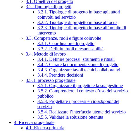
3.1. Obiettivi del progetto
3.2. Tipologie di progetti
3.2.1. Tipologie di progetto in base agli attori
coinvolti nel servizio
3.2.2. Tipologie di progetto in base al focus
3.2.3. Tipologie di progetto in base all’ambito di
intervento
3.3. Competenze, ruoli e figure coinvolte
3.3.1. Coordinatore di progetto
3.3.2. Definire ruoli e responsabilità
3.4. Metodo di lavoro
3.4.1. Definire processi, strumenti e rituali
3.4.2. Curare la documentazione di progetto
3.4.3. Organizzare tavoli tecnici collaborativi
3.4.4. Prendere decisioni
3.5. Il processo progettuale
3.5.1. Organizzare il progetto e la sua gestione
3.5.2. Comprendere il contesto d’uso del servizio
pubblico
3.5.3. Progettare i processi e i
touchpoint
del
servizio
3.5.4. Realizzare l’interfaccia utente del servizio
3.5.5. Validare la soluzione ottenuta
4. Ricerca progettuale
4.1. Ricerca primaria