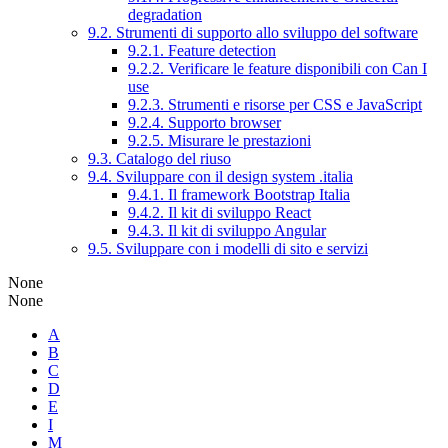
degradation
9.2. Strumenti di supporto allo sviluppo del software
9.2.1. Feature detection
9.2.2. Verificare le feature disponibili con Can I
use
9.2.3. Strumenti e risorse per CSS e JavaScript
9.2.4. Supporto browser
9.2.5. Misurare le prestazioni
9.3. Catalogo del riuso
9.4. Sviluppare con il design system .italia
9.4.1. Il framework Bootstrap Italia
9.4.2. Il kit di sviluppo React
9.4.3. Il kit di sviluppo Angular
9.5. Sviluppare con i modelli di sito e servizi
None
None
A
B
C
D
E
I
M