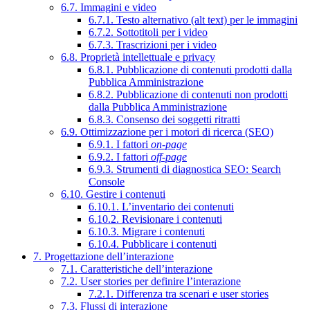
6.7. Immagini e video
6.7.1. Testo alternativo (alt text) per le immagini
6.7.2. Sottotitoli per i video
6.7.3. Trascrizioni per i video
6.8. Proprietà intellettuale e privacy
6.8.1. Pubblicazione di contenuti prodotti dalla
Pubblica Amministrazione
6.8.2. Pubblicazione di contenuti non prodotti
dalla Pubblica Amministrazione
6.8.3. Consenso dei soggetti ritratti
6.9. Ottimizzazione per i motori di ricerca (SEO)
6.9.1. I fattori
on-page
6.9.2. I fattori
off-page
6.9.3. Strumenti di diagnostica SEO: Search
Console
6.10. Gestire i contenuti
6.10.1. L’inventario dei contenuti
6.10.2. Revisionare i contenuti
6.10.3. Migrare i contenuti
6.10.4. Pubblicare i contenuti
7. Progettazione dell’interazione
7.1. Caratteristiche dell’interazione
7.2. User stories per definire l’interazione
7.2.1. Differenza tra scenari e user stories
7.3. Flussi di interazione