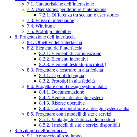
7.1. Caratteristiche dell’interazione
7.2. User stories per definire l’interazione
7.2.1. Differenza tra scenari e user stories
7.3. Flussi di interazione
7.4. Wireframe
7.5. Prototipi interattivi
8. Progettazione dell’interfaccia
8.1. Obiettivi dell’interfaccia
8.2. Elementi dell’interfaccia
8.2.1. Elementi di composizione
8.2.2. Elementi interattivi
8.2.3. Elementi testuali (microtesti)
8.3. Progettare e costruire in alta fedeltà
8.3.1. Layout di pagina
8.3.2. Prototipi in alta fedeltà
8.4. Progettare con il design system .italia
8.4.1. Documentazione
8.4.2. Benefici del design system
8.4.3. Risorse operative
8.4.4. Come contribuire al design system .italia
8.5. Progettare con i modelli di sito e servizi
8.5.1. Vantaggi dell’utilizzo dei modelli
8.5.2. I modelli di sito e servizi disponibili
9. Sviluppo dell’interfaccia
9.1. Approccio allo sviluppo