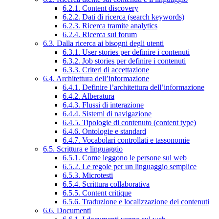
6.2.1. Content discovery
6.2.2. Dati di ricerca (search keywords)
6.2.3. Ricerca tramite analytics
6.2.4. Ricerca sui forum
6.3. Dalla ricerca ai bisogni degli utenti
6.3.1. User stories per definire i contenuti
6.3.2. Job stories per definire i contenuti
6.3.3. Criteri di accettazione
6.4. Architettura dell’informazione
6.4.1. Definire l’architettura dell’informazione
6.4.2. Alberatura
6.4.3. Flussi di interazione
6.4.4. Sistemi di navigazione
6.4.5. Tipologie di contenuto (content type)
6.4.6. Ontologie e standard
6.4.7. Vocabolari controllati e tassonomie
6.5. Scrittura e linguaggio
6.5.1. Come leggono le persone sul web
6.5.2. Le regole per un linguaggio semplice
6.5.3. Microtesti
6.5.4. Scrittura collaborativa
6.5.5. Content critique
6.5.6. Traduzione e localizzazione dei contenuti
6.6. Documenti