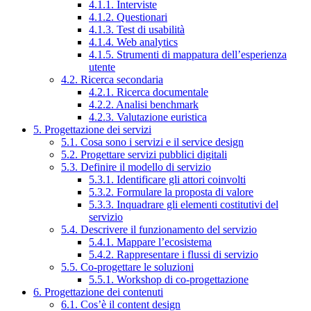
4.1.1. Interviste
4.1.2. Questionari
4.1.3. Test di usabilità
4.1.4. Web analytics
4.1.5. Strumenti di mappatura dell’esperienza
utente
4.2. Ricerca secondaria
4.2.1. Ricerca documentale
4.2.2. Analisi benchmark
4.2.3. Valutazione euristica
5. Progettazione dei servizi
5.1. Cosa sono i servizi e il service design
5.2. Progettare servizi pubblici digitali
5.3. Definire il modello di servizio
5.3.1. Identificare gli attori coinvolti
5.3.2. Formulare la proposta di valore
5.3.3. Inquadrare gli elementi costitutivi del
servizio
5.4. Descrivere il funzionamento del servizio
5.4.1. Mappare l’ecosistema
5.4.2. Rappresentare i flussi di servizio
5.5. Co-progettare le soluzioni
5.5.1. Workshop di co-progettazione
6. Progettazione dei contenuti
6.1. Cos’è il content design