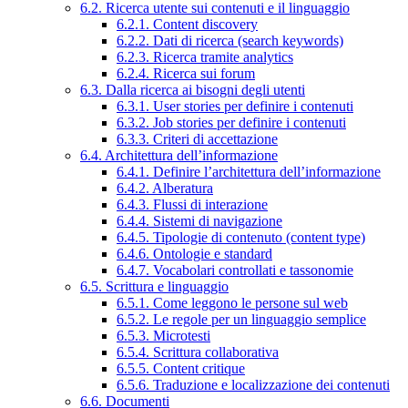
6.2. Ricerca utente sui contenuti e il linguaggio
6.2.1. Content discovery
6.2.2. Dati di ricerca (search keywords)
6.2.3. Ricerca tramite analytics
6.2.4. Ricerca sui forum
6.3. Dalla ricerca ai bisogni degli utenti
6.3.1. User stories per definire i contenuti
6.3.2. Job stories per definire i contenuti
6.3.3. Criteri di accettazione
6.4. Architettura dell’informazione
6.4.1. Definire l’architettura dell’informazione
6.4.2. Alberatura
6.4.3. Flussi di interazione
6.4.4. Sistemi di navigazione
6.4.5. Tipologie di contenuto (content type)
6.4.6. Ontologie e standard
6.4.7. Vocabolari controllati e tassonomie
6.5. Scrittura e linguaggio
6.5.1. Come leggono le persone sul web
6.5.2. Le regole per un linguaggio semplice
6.5.3. Microtesti
6.5.4. Scrittura collaborativa
6.5.5. Content critique
6.5.6. Traduzione e localizzazione dei contenuti
6.6. Documenti