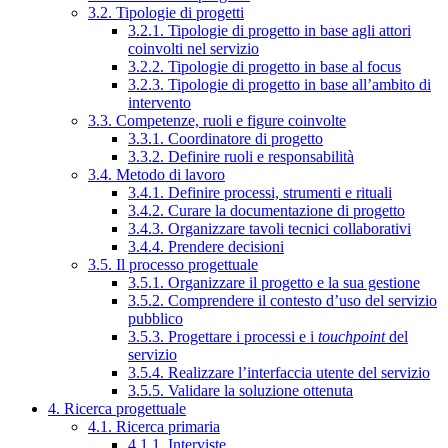
3.2. Tipologie di progetti
3.2.1. Tipologie di progetto in base agli attori
coinvolti nel servizio
3.2.2. Tipologie di progetto in base al focus
3.2.3. Tipologie di progetto in base all’ambito di
intervento
3.3. Competenze, ruoli e figure coinvolte
3.3.1. Coordinatore di progetto
3.3.2. Definire ruoli e responsabilità
3.4. Metodo di lavoro
3.4.1. Definire processi, strumenti e rituali
3.4.2. Curare la documentazione di progetto
3.4.3. Organizzare tavoli tecnici collaborativi
3.4.4. Prendere decisioni
3.5. Il processo progettuale
3.5.1. Organizzare il progetto e la sua gestione
3.5.2. Comprendere il contesto d’uso del servizio
pubblico
3.5.3. Progettare i processi e i
touchpoint
del
servizio
3.5.4. Realizzare l’interfaccia utente del servizio
3.5.5. Validare la soluzione ottenuta
4. Ricerca progettuale
4.1. Ricerca primaria
4.1.1. Interviste