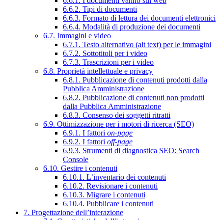
6.6.1. I documenti vanno sul web
6.6.2. Tipi di documenti
6.6.3. Formato di lettura dei documenti elettronici
6.6.4. Modalità di produzione dei documenti
6.7. Immagini e video
6.7.1. Testo alternativo (alt text) per le immagini
6.7.2. Sottotitoli per i video
6.7.3. Trascrizioni per i video
6.8. Proprietà intellettuale e privacy
6.8.1. Pubblicazione di contenuti prodotti dalla
Pubblica Amministrazione
6.8.2. Pubblicazione di contenuti non prodotti
dalla Pubblica Amministrazione
6.8.3. Consenso dei soggetti ritratti
6.9. Ottimizzazione per i motori di ricerca (SEO)
6.9.1. I fattori
on-page
6.9.2. I fattori
off-page
6.9.3. Strumenti di diagnostica SEO: Search
Console
6.10. Gestire i contenuti
6.10.1. L’inventario dei contenuti
6.10.2. Revisionare i contenuti
6.10.3. Migrare i contenuti
6.10.4. Pubblicare i contenuti
7. Progettazione dell’interazione