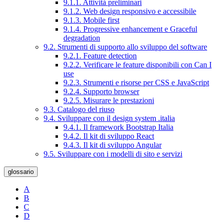
9.1.1. Attività preliminari
9.1.2. Web design responsivo e accessibile
9.1.3. Mobile first
9.1.4. Progressive enhancement e Graceful
degradation
9.2. Strumenti di supporto allo sviluppo del software
9.2.1. Feature detection
9.2.2. Verificare le feature disponibili con Can I
use
9.2.3. Strumenti e risorse per CSS e JavaScript
9.2.4. Supporto browser
9.2.5. Misurare le prestazioni
9.3. Catalogo del riuso
9.4. Sviluppare con il design system .italia
9.4.1. Il framework Bootstrap Italia
9.4.2. Il kit di sviluppo React
9.4.3. Il kit di sviluppo Angular
9.5. Sviluppare con i modelli di sito e servizi
glossario
A
B
C
D