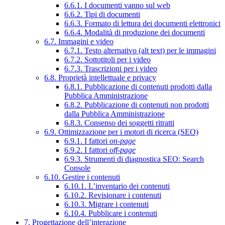
6.6.1. I documenti vanno sul web
6.6.2. Tipi di documenti
6.6.3. Formato di lettura dei documenti elettronici
6.6.4. Modalità di produzione dei documenti
6.7. Immagini e video
6.7.1. Testo alternativo (alt text) per le immagini
6.7.2. Sottotitoli per i video
6.7.3. Trascrizioni per i video
6.8. Proprietà intellettuale e privacy
6.8.1. Pubblicazione di contenuti prodotti dalla
Pubblica Amministrazione
6.8.2. Pubblicazione di contenuti non prodotti
dalla Pubblica Amministrazione
6.8.3. Consenso dei soggetti ritratti
6.9. Ottimizzazione per i motori di ricerca (SEO)
6.9.1. I fattori
on-page
6.9.2. I fattori
off-page
6.9.3. Strumenti di diagnostica SEO: Search
Console
6.10. Gestire i contenuti
6.10.1. L’inventario dei contenuti
6.10.2. Revisionare i contenuti
6.10.3. Migrare i contenuti
6.10.4. Pubblicare i contenuti
7. Progettazione dell’interazione