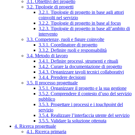
3.1. Obiettivi del progetto
3.2. Tipologie di progetti
3.2.1. Tipologie di progetto in base agli attori
coinvolti nel servizio
3.2.2. Tipologie di progetto in base al focus
3.2.3. Tipologie di progetto in base all’ambito di
intervento
3.3. Competenze, ruoli e figure coinvolte
3.3.1. Coordinatore di progetto
3.3.2. Definire ruoli e responsabilità
3.4. Metodo di lavoro
3.4.1. Definire processi, strumenti e rituali
3.4.2. Curare la documentazione di progetto
3.4.3. Organizzare tavoli tecnici collaborativi
3.4.4. Prendere decisioni
3.5. Il processo progettuale
3.5.1. Organizzare il progetto e la sua gestione
3.5.2. Comprendere il contesto d’uso del servizio
pubblico
3.5.3. Progettare i processi e i
touchpoint
del
servizio
3.5.4. Realizzare l’interfaccia utente del servizio
3.5.5. Validare la soluzione ottenuta
4. Ricerca progettuale
4.1. Ricerca primaria