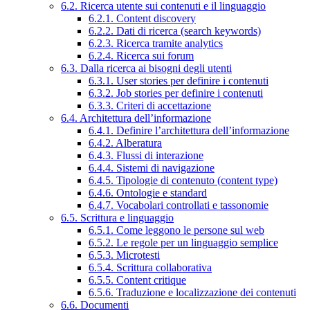
6.2. Ricerca utente sui contenuti e il linguaggio
6.2.1. Content discovery
6.2.2. Dati di ricerca (search keywords)
6.2.3. Ricerca tramite analytics
6.2.4. Ricerca sui forum
6.3. Dalla ricerca ai bisogni degli utenti
6.3.1. User stories per definire i contenuti
6.3.2. Job stories per definire i contenuti
6.3.3. Criteri di accettazione
6.4. Architettura dell’informazione
6.4.1. Definire l’architettura dell’informazione
6.4.2. Alberatura
6.4.3. Flussi di interazione
6.4.4. Sistemi di navigazione
6.4.5. Tipologie di contenuto (content type)
6.4.6. Ontologie e standard
6.4.7. Vocabolari controllati e tassonomie
6.5. Scrittura e linguaggio
6.5.1. Come leggono le persone sul web
6.5.2. Le regole per un linguaggio semplice
6.5.3. Microtesti
6.5.4. Scrittura collaborativa
6.5.5. Content critique
6.5.6. Traduzione e localizzazione dei contenuti
6.6. Documenti