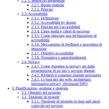
2.2. L’approccio progettuale
2.2.1. Buone pratiche
2.2.2. Principi
2.3. Accessibilità
2.3.1. Definizione
2.3.2. Accessibilità by design
2.3.3. Principi per l’accessibilità
2.3.4. Linee guida e criteri di successo
2.3.5. Come rilasciare una dichiarazione di
accessibilità
2.3.6. Meccanismo di feedback e procedura di
attuazione
2.3.7. Obiettivi accessibilità
2.3.8. Normativa e approfondimenti
2.4. Privacy
2.4.1. Come rispettare la privacy sin dalla
progettazione di un sito o servizio digitale
2.4.2. Richiedi il consenso quando necessario
2.4.3. Le basi del sito web: architettura,
informativa privacy, riferimenti DPO
3. Pianificazione, gestione e strategia
3.1. Obiettivi del progetto
3.2. Tipologie di progetti
3.2.1. Tipologie di progetto in base agli attori
coinvolti nel servizio