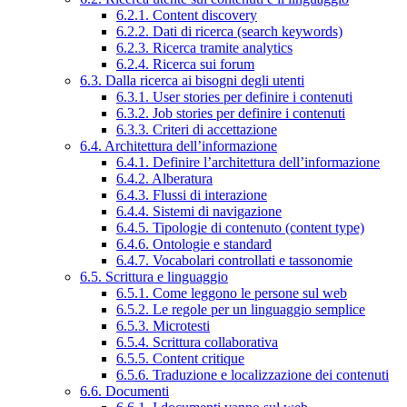
6.2.1. Content discovery
6.2.2. Dati di ricerca (search keywords)
6.2.3. Ricerca tramite analytics
6.2.4. Ricerca sui forum
6.3. Dalla ricerca ai bisogni degli utenti
6.3.1. User stories per definire i contenuti
6.3.2. Job stories per definire i contenuti
6.3.3. Criteri di accettazione
6.4. Architettura dell’informazione
6.4.1. Definire l’architettura dell’informazione
6.4.2. Alberatura
6.4.3. Flussi di interazione
6.4.4. Sistemi di navigazione
6.4.5. Tipologie di contenuto (content type)
6.4.6. Ontologie e standard
6.4.7. Vocabolari controllati e tassonomie
6.5. Scrittura e linguaggio
6.5.1. Come leggono le persone sul web
6.5.2. Le regole per un linguaggio semplice
6.5.3. Microtesti
6.5.4. Scrittura collaborativa
6.5.5. Content critique
6.5.6. Traduzione e localizzazione dei contenuti
6.6. Documenti