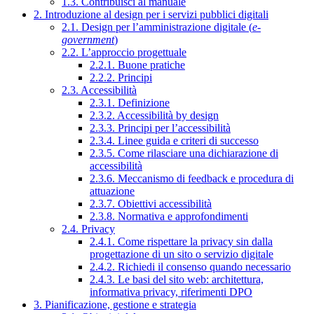
1.3. Contribuisci al manuale
2. Introduzione al design per i servizi pubblici digitali
2.1. Design per l’amministrazione digitale (
e-
government
)
2.2. L’approccio progettuale
2.2.1. Buone pratiche
2.2.2. Principi
2.3. Accessibilità
2.3.1. Definizione
2.3.2. Accessibilità by design
2.3.3. Principi per l’accessibilità
2.3.4. Linee guida e criteri di successo
2.3.5. Come rilasciare una dichiarazione di
accessibilità
2.3.6. Meccanismo di feedback e procedura di
attuazione
2.3.7. Obiettivi accessibilità
2.3.8. Normativa e approfondimenti
2.4. Privacy
2.4.1. Come rispettare la privacy sin dalla
progettazione di un sito o servizio digitale
2.4.2. Richiedi il consenso quando necessario
2.4.3. Le basi del sito web: architettura,
informativa privacy, riferimenti DPO
3. Pianificazione, gestione e strategia