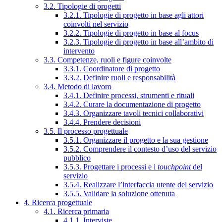
3.2. Tipologie di progetti
3.2.1. Tipologie di progetto in base agli attori
coinvolti nel servizio
3.2.2. Tipologie di progetto in base al focus
3.2.3. Tipologie di progetto in base all’ambito di
intervento
3.3. Competenze, ruoli e figure coinvolte
3.3.1. Coordinatore di progetto
3.3.2. Definire ruoli e responsabilità
3.4. Metodo di lavoro
3.4.1. Definire processi, strumenti e rituali
3.4.2. Curare la documentazione di progetto
3.4.3. Organizzare tavoli tecnici collaborativi
3.4.4. Prendere decisioni
3.5. Il processo progettuale
3.5.1. Organizzare il progetto e la sua gestione
3.5.2. Comprendere il contesto d’uso del servizio
pubblico
3.5.3. Progettare i processi e i
touchpoint
del
servizio
3.5.4. Realizzare l’interfaccia utente del servizio
3.5.5. Validare la soluzione ottenuta
4. Ricerca progettuale
4.1. Ricerca primaria
4.1.1. Interviste