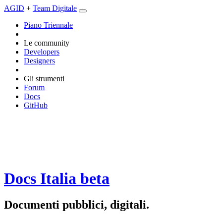
AGID
+
Team Digitale
Piano Triennale
Le community
Developers
Designers
Gli strumenti
Forum
Docs
GitHub
Docs Italia
beta
Documenti pubblici, digitali.