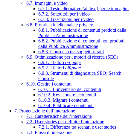
6.7. Immagini e video
6.7.1. Testo alternativo (alt text) per le immagini
6.7.2. Sottotitoli per i video
6.7.3. Trascrizioni per i video
6.8. Proprietà intellettuale e privacy
6.8.1. Pubblicazione di contenuti prodotti dalla
Pubblica Amministrazione
6.8.2. Pubblicazione di contenuti non prodotti
dalla Pubblica Amministrazione
6.8.3. Consenso dei soggetti ritratti
6.9. Ottimizzazione per i motori di ricerca (SEO)
6.9.1. I fattori
on-page
6.9.2. I fattori
off-page
6.9.3. Strumenti di diagnostica SEO: Search
Console
6.10. Gestire i contenuti
6.10.1. L’inventario dei contenuti
6.10.2. Revisionare i contenuti
6.10.3. Migrare i contenuti
6.10.4. Pubblicare i contenuti
7. Progettazione dell’interazione
7.1. Caratteristiche dell’interazione
7.2. User stories per definire l’interazione
7.2.1. Differenza tra scenari e user stories
7.3. Flussi di interazione