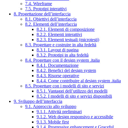
7.4. Wireframe
7.5. Prototipi interattivi
8. Progettazione dell’interfaccia
8.1. Obiettivi dell’interfaccia
8.2. Elementi dell’interfaccia
8.2.1. Elementi di composizione
8.2.2. Elementi interattivi
8.2.3. Elementi testuali (microtesti)
8.3. Progettare e costruire in alta fedeltà
8.3.1. Layout di pagina
8.3.2. Prototipi in alta fedeltà
8.4. Progettare con il design system .italia
8.4.1. Documentazione
8.4.2. Benefici del design system
8.4.3. Risorse operative
8.4.4. Come contribuire al design system .italia
8.5. Progettare con i modelli di sito e servizi
8.5.1. Vantaggi dell’utilizzo dei modelli
8.5.2. I modelli di sito e servizi disponibili
9. Sviluppo dell’interfaccia
9.1. Approccio allo sviluppo
9.1.1. Attività preliminari
9.1.2. Web design responsivo e accessibile
9.1.3. Mobile first
9.1.4. Progressive enhancement e Graceful