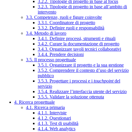
3.2.2. Tipologie di progetto in base al focus
3.2.3. Tipologie di progetto in base all’ambito di
intervento
3.3. Competenze, ruoli e figure coinvolte
3.3.1. Coordinatore di progetto
3.3.2. Definire ruoli e responsabilità
3.4. Metodo di lavoro
3.4.1. Definire processi, strumenti e rituali
3.4.2. Curare la documentazione di progetto
3.4.3. Organizzare tavoli tecnici collaborativi
3.4.4. Prendere decisioni
3.5. Il processo progettuale
3.5.1. Organizzare il progetto e la sua gestione
3.5.2. Comprendere il contesto d’uso del servizio
pubblico
3.5.3. Progettare i processi e i
touchpoint
del
servizio
3.5.4. Realizzare l’interfaccia utente del servizio
3.5.5. Validare la soluzione ottenuta
4. Ricerca progettuale
4.1. Ricerca primaria
4.1.1. Interviste
4.1.2. Questionari
4.1.3. Test di usabilità
4.1.4. Web analytics