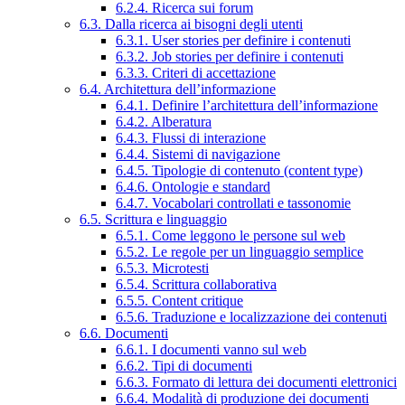
6.2.4. Ricerca sui forum
6.3. Dalla ricerca ai bisogni degli utenti
6.3.1. User stories per definire i contenuti
6.3.2. Job stories per definire i contenuti
6.3.3. Criteri di accettazione
6.4. Architettura dell’informazione
6.4.1. Definire l’architettura dell’informazione
6.4.2. Alberatura
6.4.3. Flussi di interazione
6.4.4. Sistemi di navigazione
6.4.5. Tipologie di contenuto (content type)
6.4.6. Ontologie e standard
6.4.7. Vocabolari controllati e tassonomie
6.5. Scrittura e linguaggio
6.5.1. Come leggono le persone sul web
6.5.2. Le regole per un linguaggio semplice
6.5.3. Microtesti
6.5.4. Scrittura collaborativa
6.5.5. Content critique
6.5.6. Traduzione e localizzazione dei contenuti
6.6. Documenti
6.6.1. I documenti vanno sul web
6.6.2. Tipi di documenti
6.6.3. Formato di lettura dei documenti elettronici
6.6.4. Modalità di produzione dei documenti