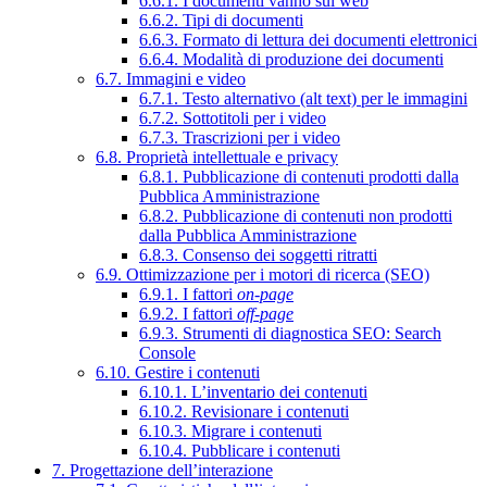
6.6.1. I documenti vanno sul web
6.6.2. Tipi di documenti
6.6.3. Formato di lettura dei documenti elettronici
6.6.4. Modalità di produzione dei documenti
6.7. Immagini e video
6.7.1. Testo alternativo (alt text) per le immagini
6.7.2. Sottotitoli per i video
6.7.3. Trascrizioni per i video
6.8. Proprietà intellettuale e privacy
6.8.1. Pubblicazione di contenuti prodotti dalla
Pubblica Amministrazione
6.8.2. Pubblicazione di contenuti non prodotti
dalla Pubblica Amministrazione
6.8.3. Consenso dei soggetti ritratti
6.9. Ottimizzazione per i motori di ricerca (SEO)
6.9.1. I fattori
on-page
6.9.2. I fattori
off-page
6.9.3. Strumenti di diagnostica SEO: Search
Console
6.10. Gestire i contenuti
6.10.1. L’inventario dei contenuti
6.10.2. Revisionare i contenuti
6.10.3. Migrare i contenuti
6.10.4. Pubblicare i contenuti
7. Progettazione dell’interazione