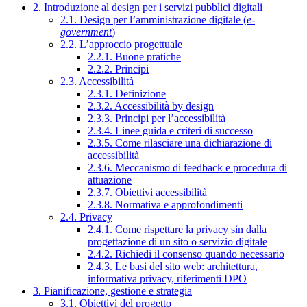
2. Introduzione al design per i servizi pubblici digitali
2.1. Design per l’amministrazione digitale (
e-
government
)
2.2. L’approccio progettuale
2.2.1. Buone pratiche
2.2.2. Principi
2.3. Accessibilità
2.3.1. Definizione
2.3.2. Accessibilità by design
2.3.3. Principi per l’accessibilità
2.3.4. Linee guida e criteri di successo
2.3.5. Come rilasciare una dichiarazione di
accessibilità
2.3.6. Meccanismo di feedback e procedura di
attuazione
2.3.7. Obiettivi accessibilità
2.3.8. Normativa e approfondimenti
2.4. Privacy
2.4.1. Come rispettare la privacy sin dalla
progettazione di un sito o servizio digitale
2.4.2. Richiedi il consenso quando necessario
2.4.3. Le basi del sito web: architettura,
informativa privacy, riferimenti DPO
3. Pianificazione, gestione e strategia
3.1. Obiettivi del progetto