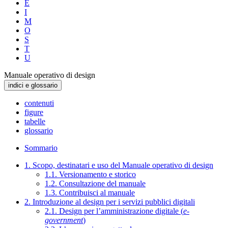
E
I
M
O
S
T
U
Manuale operativo di design
indici e glossario
contenuti
figure
tabelle
glossario
Sommario
1. Scopo, destinatari e uso del Manuale operativo di design
1.1. Versionamento e storico
1.2. Consultazione del manuale
1.3. Contribuisci al manuale
2. Introduzione al design per i servizi pubblici digitali
2.1. Design per l’amministrazione digitale (
e-
government
)