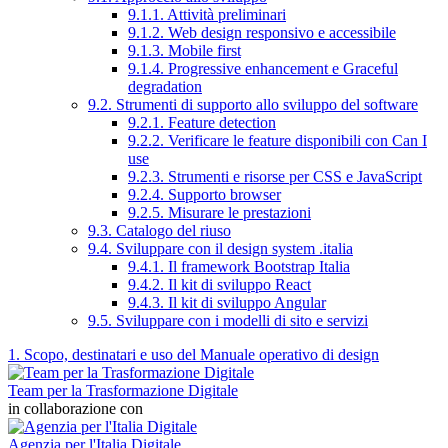
9.1.1. Attività preliminari
9.1.2. Web design responsivo e accessibile
9.1.3. Mobile first
9.1.4. Progressive enhancement e Graceful
degradation
9.2. Strumenti di supporto allo sviluppo del software
9.2.1. Feature detection
9.2.2. Verificare le feature disponibili con Can I
use
9.2.3. Strumenti e risorse per CSS e JavaScript
9.2.4. Supporto browser
9.2.5. Misurare le prestazioni
9.3. Catalogo del riuso
9.4. Sviluppare con il design system .italia
9.4.1. Il framework Bootstrap Italia
9.4.2. Il kit di sviluppo React
9.4.3. Il kit di sviluppo Angular
9.5. Sviluppare con i modelli di sito e servizi
1. Scopo, destinatari e uso del Manuale operativo di design
Team per la Trasformazione Digitale
in collaborazione con
Agenzia per l'Italia Digitale