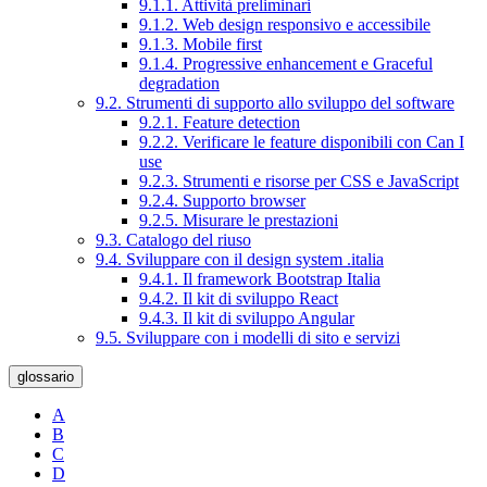
9.1.1. Attività preliminari
9.1.2. Web design responsivo e accessibile
9.1.3. Mobile first
9.1.4. Progressive enhancement e Graceful
degradation
9.2. Strumenti di supporto allo sviluppo del software
9.2.1. Feature detection
9.2.2. Verificare le feature disponibili con Can I
use
9.2.3. Strumenti e risorse per CSS e JavaScript
9.2.4. Supporto browser
9.2.5. Misurare le prestazioni
9.3. Catalogo del riuso
9.4. Sviluppare con il design system .italia
9.4.1. Il framework Bootstrap Italia
9.4.2. Il kit di sviluppo React
9.4.3. Il kit di sviluppo Angular
9.5. Sviluppare con i modelli di sito e servizi
glossario
A
B
C
D