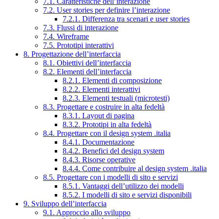
7.1. Caratteristiche dell’interazione
7.2. User stories per definire l’interazione
7.2.1. Differenza tra scenari e user stories
7.3. Flussi di interazione
7.4. Wireframe
7.5. Prototipi interattivi
8. Progettazione dell’interfaccia
8.1. Obiettivi dell’interfaccia
8.2. Elementi dell’interfaccia
8.2.1. Elementi di composizione
8.2.2. Elementi interattivi
8.2.3. Elementi testuali (microtesti)
8.3. Progettare e costruire in alta fedeltà
8.3.1. Layout di pagina
8.3.2. Prototipi in alta fedeltà
8.4. Progettare con il design system .italia
8.4.1. Documentazione
8.4.2. Benefici del design system
8.4.3. Risorse operative
8.4.4. Come contribuire al design system .italia
8.5. Progettare con i modelli di sito e servizi
8.5.1. Vantaggi dell’utilizzo dei modelli
8.5.2. I modelli di sito e servizi disponibili
9. Sviluppo dell’interfaccia
9.1. Approccio allo sviluppo