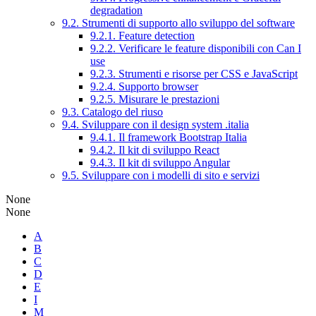
degradation
9.2. Strumenti di supporto allo sviluppo del software
9.2.1. Feature detection
9.2.2. Verificare le feature disponibili con Can I
use
9.2.3. Strumenti e risorse per CSS e JavaScript
9.2.4. Supporto browser
9.2.5. Misurare le prestazioni
9.3. Catalogo del riuso
9.4. Sviluppare con il design system .italia
9.4.1. Il framework Bootstrap Italia
9.4.2. Il kit di sviluppo React
9.4.3. Il kit di sviluppo Angular
9.5. Sviluppare con i modelli di sito e servizi
None
None
A
B
C
D
E
I
M