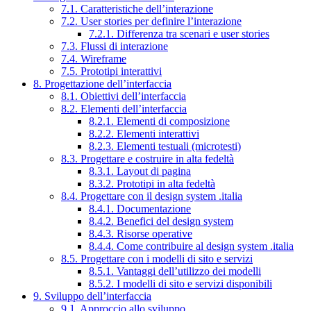
7.1. Caratteristiche dell’interazione
7.2. User stories per definire l’interazione
7.2.1. Differenza tra scenari e user stories
7.3. Flussi di interazione
7.4. Wireframe
7.5. Prototipi interattivi
8. Progettazione dell’interfaccia
8.1. Obiettivi dell’interfaccia
8.2. Elementi dell’interfaccia
8.2.1. Elementi di composizione
8.2.2. Elementi interattivi
8.2.3. Elementi testuali (microtesti)
8.3. Progettare e costruire in alta fedeltà
8.3.1. Layout di pagina
8.3.2. Prototipi in alta fedeltà
8.4. Progettare con il design system .italia
8.4.1. Documentazione
8.4.2. Benefici del design system
8.4.3. Risorse operative
8.4.4. Come contribuire al design system .italia
8.5. Progettare con i modelli di sito e servizi
8.5.1. Vantaggi dell’utilizzo dei modelli
8.5.2. I modelli di sito e servizi disponibili
9. Sviluppo dell’interfaccia
9.1. Approccio allo sviluppo