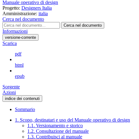
Manuale operativo di design
Progetto:
Designers Italia
Amministrazione:
italia
Cerca nel documento
Cerca nel documento
Informazioni
versione-corrente
Scarica
pdf
html
epub
Sorgente
Azioni
indice dei contenuti
Sommario
1. Scopo, destinatari e uso del Manuale operativo di design
1.1. Versionamento e storico
1.2. Consultazione del manuale
1.3. Contribuisci al manuale