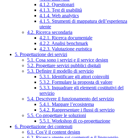
4.1.2. Questionari
4.1.3. Test di usabilità
4.1.4. Web analytics
4.1.5. Strumenti di mappatura dell’esperienza
utente
4.2. Ricerca secondaria
4.2.1. Ricerca documentale
4.2.2. Analisi benchmark
4.2.3. Valutazione euristica
5. Progettazione dei servizi
5.1. Cosa sono i servizi e il service design
5.2. Progettare servizi pubblici digitali
5.3. Definire il modello di servizio
5.3.1. Identificare gli attori coinvolti
5.3.2. Formulare la proposta di valore
5.3.3. Inquadrare gli elementi costitutivi del
servizio
5.4. Descrivere il funzionamento del servizio
5.4.1. Mappare l’ecosistema
5.4.2. Rappresentare i flussi di servizio
5.5. Co-progettare le soluzioni
5.5.1. Workshop di co-progettazione
6. Progettazione dei contenuti
6.1. Cos’è il content design
6.2. Ricerca utente sui contenuti e il linguaggio