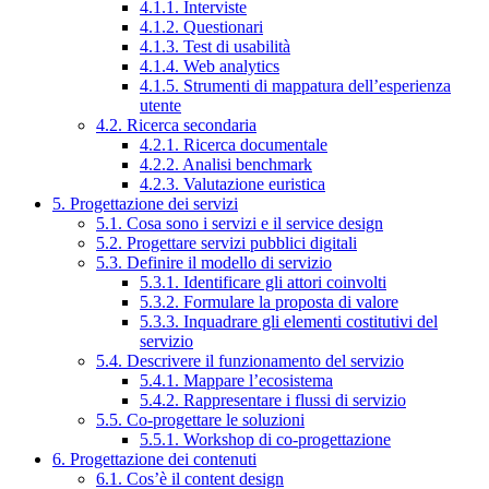
4.1.1. Interviste
4.1.2. Questionari
4.1.3. Test di usabilità
4.1.4. Web analytics
4.1.5. Strumenti di mappatura dell’esperienza
utente
4.2. Ricerca secondaria
4.2.1. Ricerca documentale
4.2.2. Analisi benchmark
4.2.3. Valutazione euristica
5. Progettazione dei servizi
5.1. Cosa sono i servizi e il service design
5.2. Progettare servizi pubblici digitali
5.3. Definire il modello di servizio
5.3.1. Identificare gli attori coinvolti
5.3.2. Formulare la proposta di valore
5.3.3. Inquadrare gli elementi costitutivi del
servizio
5.4. Descrivere il funzionamento del servizio
5.4.1. Mappare l’ecosistema
5.4.2. Rappresentare i flussi di servizio
5.5. Co-progettare le soluzioni
5.5.1. Workshop di co-progettazione
6. Progettazione dei contenuti
6.1. Cos’è il content design