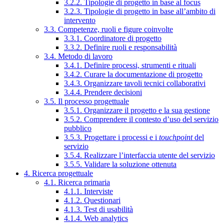
3.2.2. Tipologie di progetto in base al focus
3.2.3. Tipologie di progetto in base all’ambito di
intervento
3.3. Competenze, ruoli e figure coinvolte
3.3.1. Coordinatore di progetto
3.3.2. Definire ruoli e responsabilità
3.4. Metodo di lavoro
3.4.1. Definire processi, strumenti e rituali
3.4.2. Curare la documentazione di progetto
3.4.3. Organizzare tavoli tecnici collaborativi
3.4.4. Prendere decisioni
3.5. Il processo progettuale
3.5.1. Organizzare il progetto e la sua gestione
3.5.2. Comprendere il contesto d’uso del servizio
pubblico
3.5.3. Progettare i processi e i
touchpoint
del
servizio
3.5.4. Realizzare l’interfaccia utente del servizio
3.5.5. Validare la soluzione ottenuta
4. Ricerca progettuale
4.1. Ricerca primaria
4.1.1. Interviste
4.1.2. Questionari
4.1.3. Test di usabilità
4.1.4. Web analytics