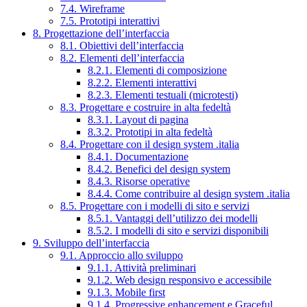
7.4. Wireframe
7.5. Prototipi interattivi
8. Progettazione dell’interfaccia
8.1. Obiettivi dell’interfaccia
8.2. Elementi dell’interfaccia
8.2.1. Elementi di composizione
8.2.2. Elementi interattivi
8.2.3. Elementi testuali (microtesti)
8.3. Progettare e costruire in alta fedeltà
8.3.1. Layout di pagina
8.3.2. Prototipi in alta fedeltà
8.4. Progettare con il design system .italia
8.4.1. Documentazione
8.4.2. Benefici del design system
8.4.3. Risorse operative
8.4.4. Come contribuire al design system .italia
8.5. Progettare con i modelli di sito e servizi
8.5.1. Vantaggi dell’utilizzo dei modelli
8.5.2. I modelli di sito e servizi disponibili
9. Sviluppo dell’interfaccia
9.1. Approccio allo sviluppo
9.1.1. Attività preliminari
9.1.2. Web design responsivo e accessibile
9.1.3. Mobile first
9.1.4. Progressive enhancement e Graceful