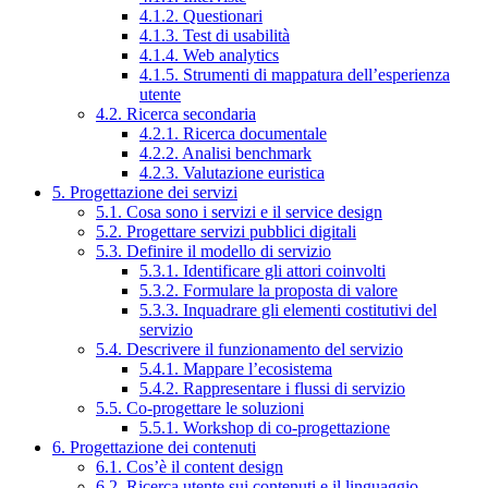
4.1.2. Questionari
4.1.3. Test di usabilità
4.1.4. Web analytics
4.1.5. Strumenti di mappatura dell’esperienza
utente
4.2. Ricerca secondaria
4.2.1. Ricerca documentale
4.2.2. Analisi benchmark
4.2.3. Valutazione euristica
5. Progettazione dei servizi
5.1. Cosa sono i servizi e il service design
5.2. Progettare servizi pubblici digitali
5.3. Definire il modello di servizio
5.3.1. Identificare gli attori coinvolti
5.3.2. Formulare la proposta di valore
5.3.3. Inquadrare gli elementi costitutivi del
servizio
5.4. Descrivere il funzionamento del servizio
5.4.1. Mappare l’ecosistema
5.4.2. Rappresentare i flussi di servizio
5.5. Co-progettare le soluzioni
5.5.1. Workshop di co-progettazione
6. Progettazione dei contenuti
6.1. Cos’è il content design
6.2. Ricerca utente sui contenuti e il linguaggio