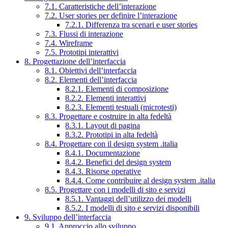
7.1. Caratteristiche dell’interazione
7.2. User stories per definire l’interazione
7.2.1. Differenza tra scenari e user stories
7.3. Flussi di interazione
7.4. Wireframe
7.5. Prototipi interattivi
8. Progettazione dell’interfaccia
8.1. Obiettivi dell’interfaccia
8.2. Elementi dell’interfaccia
8.2.1. Elementi di composizione
8.2.2. Elementi interattivi
8.2.3. Elementi testuali (microtesti)
8.3. Progettare e costruire in alta fedeltà
8.3.1. Layout di pagina
8.3.2. Prototipi in alta fedeltà
8.4. Progettare con il design system .italia
8.4.1. Documentazione
8.4.2. Benefici del design system
8.4.3. Risorse operative
8.4.4. Come contribuire al design system .italia
8.5. Progettare con i modelli di sito e servizi
8.5.1. Vantaggi dell’utilizzo dei modelli
8.5.2. I modelli di sito e servizi disponibili
9. Sviluppo dell’interfaccia
9.1. Approccio allo sviluppo