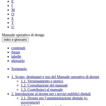
E
I
M
O
S
T
U
Manuale operativo di design
indici e glossario
contenuti
figure
tabelle
glossario
Sommario
1. Scopo, destinatari e uso del Manuale operativo di design
1.1. Versionamento e storico
1.2. Consultazione del manuale
1.3. Contribuisci al manuale
2. Introduzione al design per i servizi pubblici digitali
2.1. Design per l’amministrazione digitale (
e-
government
)