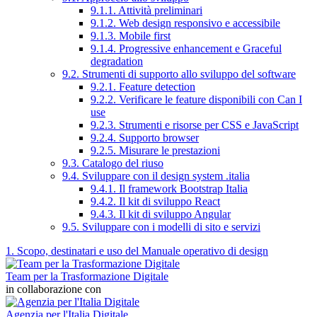
9.1.1. Attività preliminari
9.1.2. Web design responsivo e accessibile
9.1.3. Mobile first
9.1.4. Progressive enhancement e Graceful
degradation
9.2. Strumenti di supporto allo sviluppo del software
9.2.1. Feature detection
9.2.2. Verificare le feature disponibili con Can I
use
9.2.3. Strumenti e risorse per CSS e JavaScript
9.2.4. Supporto browser
9.2.5. Misurare le prestazioni
9.3. Catalogo del riuso
9.4. Sviluppare con il design system .italia
9.4.1. Il framework Bootstrap Italia
9.4.2. Il kit di sviluppo React
9.4.3. Il kit di sviluppo Angular
9.5. Sviluppare con i modelli di sito e servizi
1. Scopo, destinatari e uso del Manuale operativo di design
Team per la Trasformazione Digitale
in collaborazione con
Agenzia per l'Italia Digitale