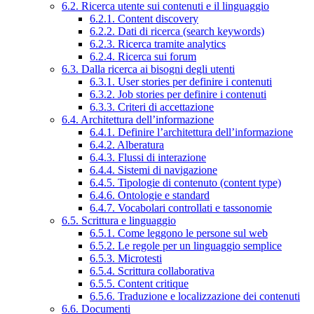
6.2. Ricerca utente sui contenuti e il linguaggio
6.2.1. Content discovery
6.2.2. Dati di ricerca (search keywords)
6.2.3. Ricerca tramite analytics
6.2.4. Ricerca sui forum
6.3. Dalla ricerca ai bisogni degli utenti
6.3.1. User stories per definire i contenuti
6.3.2. Job stories per definire i contenuti
6.3.3. Criteri di accettazione
6.4. Architettura dell’informazione
6.4.1. Definire l’architettura dell’informazione
6.4.2. Alberatura
6.4.3. Flussi di interazione
6.4.4. Sistemi di navigazione
6.4.5. Tipologie di contenuto (content type)
6.4.6. Ontologie e standard
6.4.7. Vocabolari controllati e tassonomie
6.5. Scrittura e linguaggio
6.5.1. Come leggono le persone sul web
6.5.2. Le regole per un linguaggio semplice
6.5.3. Microtesti
6.5.4. Scrittura collaborativa
6.5.5. Content critique
6.5.6. Traduzione e localizzazione dei contenuti
6.6. Documenti