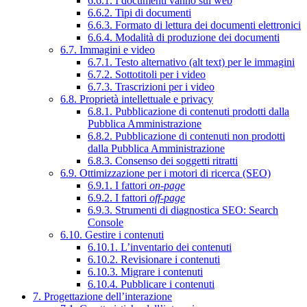
6.6.1. I documenti vanno sul web
6.6.2. Tipi di documenti
6.6.3. Formato di lettura dei documenti elettronici
6.6.4. Modalità di produzione dei documenti
6.7. Immagini e video
6.7.1. Testo alternativo (alt text) per le immagini
6.7.2. Sottotitoli per i video
6.7.3. Trascrizioni per i video
6.8. Proprietà intellettuale e privacy
6.8.1. Pubblicazione di contenuti prodotti dalla
Pubblica Amministrazione
6.8.2. Pubblicazione di contenuti non prodotti
dalla Pubblica Amministrazione
6.8.3. Consenso dei soggetti ritratti
6.9. Ottimizzazione per i motori di ricerca (SEO)
6.9.1. I fattori
on-page
6.9.2. I fattori
off-page
6.9.3. Strumenti di diagnostica SEO: Search
Console
6.10. Gestire i contenuti
6.10.1. L’inventario dei contenuti
6.10.2. Revisionare i contenuti
6.10.3. Migrare i contenuti
6.10.4. Pubblicare i contenuti
7. Progettazione dell’interazione