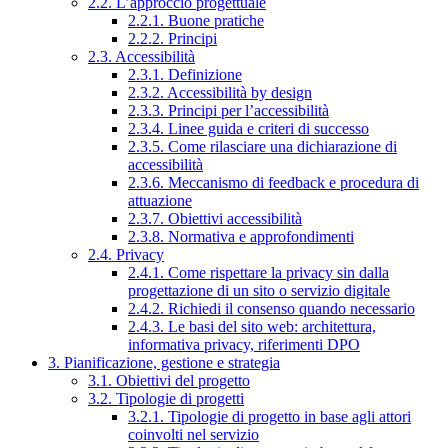
2.2. L’approccio progettuale
2.2.1. Buone pratiche
2.2.2. Principi
2.3. Accessibilità
2.3.1. Definizione
2.3.2. Accessibilità by design
2.3.3. Principi per l’accessibilità
2.3.4. Linee guida e criteri di successo
2.3.5. Come rilasciare una dichiarazione di
accessibilità
2.3.6. Meccanismo di feedback e procedura di
attuazione
2.3.7. Obiettivi accessibilità
2.3.8. Normativa e approfondimenti
2.4. Privacy
2.4.1. Come rispettare la privacy sin dalla
progettazione di un sito o servizio digitale
2.4.2. Richiedi il consenso quando necessario
2.4.3. Le basi del sito web: architettura,
informativa privacy, riferimenti DPO
3. Pianificazione, gestione e strategia
3.1. Obiettivi del progetto
3.2. Tipologie di progetti
3.2.1. Tipologie di progetto in base agli attori
coinvolti nel servizio