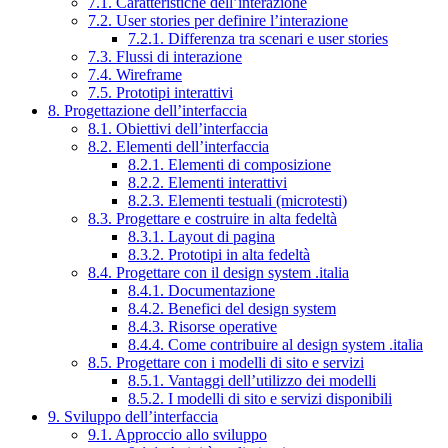
7.1. Caratteristiche dell’interazione
7.2. User stories per definire l’interazione
7.2.1. Differenza tra scenari e user stories
7.3. Flussi di interazione
7.4. Wireframe
7.5. Prototipi interattivi
8. Progettazione dell’interfaccia
8.1. Obiettivi dell’interfaccia
8.2. Elementi dell’interfaccia
8.2.1. Elementi di composizione
8.2.2. Elementi interattivi
8.2.3. Elementi testuali (microtesti)
8.3. Progettare e costruire in alta fedeltà
8.3.1. Layout di pagina
8.3.2. Prototipi in alta fedeltà
8.4. Progettare con il design system .italia
8.4.1. Documentazione
8.4.2. Benefici del design system
8.4.3. Risorse operative
8.4.4. Come contribuire al design system .italia
8.5. Progettare con i modelli di sito e servizi
8.5.1. Vantaggi dell’utilizzo dei modelli
8.5.2. I modelli di sito e servizi disponibili
9. Sviluppo dell’interfaccia
9.1. Approccio allo sviluppo