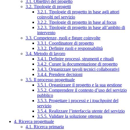
3.1. Obiettivi del progetto
3.2. Tipologie di progetti
3.2.1. Tipologie di progetto in base agli attori
coinvolti nel servizio
3.2.2. Tipologie di progetto in base al focus
3.2.3. Tipologie di progetto in base all’ambito di
intervento
3.3. Competenze, ruoli e figure coinvolte
3.3.1. Coordinatore di progetto
3.3.2. Definire ruoli e responsabilità
3.4. Metodo di lavoro
3.4.1. Definire processi, strumenti e rituali
3.4.2. Curare la documentazione di progetto
3.4.3. Organizzare tavoli tecnici collaborativi
3.4.4. Prendere decisioni
3.5. Il processo progettuale
3.5.1. Organizzare il progetto e la sua gestione
3.5.2. Comprendere il contesto d’uso del servizio
pubblico
3.5.3. Progettare i processi e i
touchpoint
del
servizio
3.5.4. Realizzare l’interfaccia utente del servizio
3.5.5. Validare la soluzione ottenuta
4. Ricerca progettuale
4.1. Ricerca primaria