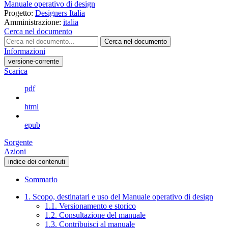
Manuale operativo di design
Progetto:
Designers Italia
Amministrazione:
italia
Cerca nel documento
Cerca nel documento
Informazioni
versione-corrente
Scarica
pdf
html
epub
Sorgente
Azioni
indice dei contenuti
Sommario
1. Scopo, destinatari e uso del Manuale operativo di design
1.1. Versionamento e storico
1.2. Consultazione del manuale
1.3. Contribuisci al manuale