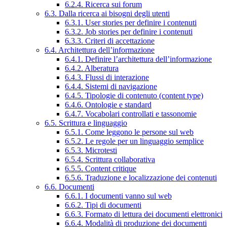
6.2.4. Ricerca sui forum
6.3. Dalla ricerca ai bisogni degli utenti
6.3.1. User stories per definire i contenuti
6.3.2. Job stories per definire i contenuti
6.3.3. Criteri di accettazione
6.4. Architettura dell’informazione
6.4.1. Definire l’architettura dell’informazione
6.4.2. Alberatura
6.4.3. Flussi di interazione
6.4.4. Sistemi di navigazione
6.4.5. Tipologie di contenuto (content type)
6.4.6. Ontologie e standard
6.4.7. Vocabolari controllati e tassonomie
6.5. Scrittura e linguaggio
6.5.1. Come leggono le persone sul web
6.5.2. Le regole per un linguaggio semplice
6.5.3. Microtesti
6.5.4. Scrittura collaborativa
6.5.5. Content critique
6.5.6. Traduzione e localizzazione dei contenuti
6.6. Documenti
6.6.1. I documenti vanno sul web
6.6.2. Tipi di documenti
6.6.3. Formato di lettura dei documenti elettronici
6.6.4. Modalità di produzione dei documenti