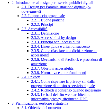
2. Introduzione al design per i servizi pubblici digitali
2.1. Design per l’amministrazione digitale (
e-
government
)
2.2. L’approccio progettuale
2.2.1. Buone pratiche
2.2.2. Principi
2.3. Accessibilità
2.3.1. Definizione
2.3.2. Accessibilità by design
2.3.3. Principi per l’accessibilità
2.3.4. Linee guida e criteri di successo
2.3.5. Come rilasciare una dichiarazione di
accessibilità
2.3.6. Meccanismo di feedback e procedura di
attuazione
2.3.7. Obiettivi accessibilità
2.3.8. Normativa e approfondimenti
2.4. Privacy
2.4.1. Come rispettare la privacy sin dalla
progettazione di un sito o servizio digitale
2.4.2. Richiedi il consenso quando necessario
2.4.3. Le basi del sito web: architettura,
informativa privacy, riferimenti DPO
3. Pianificazione, gestione e strategia
3.1. Obiettivi del progetto