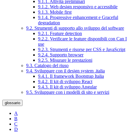
9.1.1. Attività preliminari
9.1.2. Web design responsivo e accessibile
9.1.3. Mobile first
9.1.4. Progressive enhancement e Graceful
degradation
9.2. Strumenti di supporto allo sviluppo del software
9.2.1. Feature detection
9.2.2. Verificare le feature disponibili con Can I
use
9.2.3. Strumenti e risorse per CSS e JavaScript
9.2.4. Supporto browser
9.2.5. Misurare le prestazioni
9.3. Catalogo del riuso
9.4. Sviluppare con il design system .italia
9.4.1. Il framework Bootstrap Italia
9.4.2. Il kit di sviluppo React
9.4.3. Il kit di sviluppo Angular
9.5. Sviluppare con i modelli di sito e servizi
glossario
A
B
C
D