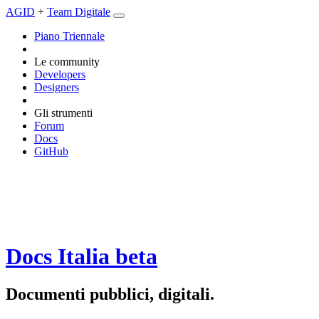
AGID
+
Team Digitale
Piano Triennale
Le community
Developers
Designers
Gli strumenti
Forum
Docs
GitHub
Docs Italia
beta
Documenti pubblici, digitali.