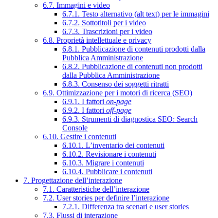
6.7. Immagini e video
6.7.1. Testo alternativo (alt text) per le immagini
6.7.2. Sottotitoli per i video
6.7.3. Trascrizioni per i video
6.8. Proprietà intellettuale e privacy
6.8.1. Pubblicazione di contenuti prodotti dalla
Pubblica Amministrazione
6.8.2. Pubblicazione di contenuti non prodotti
dalla Pubblica Amministrazione
6.8.3. Consenso dei soggetti ritratti
6.9. Ottimizzazione per i motori di ricerca (SEO)
6.9.1. I fattori
on-page
6.9.2. I fattori
off-page
6.9.3. Strumenti di diagnostica SEO: Search
Console
6.10. Gestire i contenuti
6.10.1. L’inventario dei contenuti
6.10.2. Revisionare i contenuti
6.10.3. Migrare i contenuti
6.10.4. Pubblicare i contenuti
7. Progettazione dell’interazione
7.1. Caratteristiche dell’interazione
7.2. User stories per definire l’interazione
7.2.1. Differenza tra scenari e user stories
7.3. Flussi di interazione