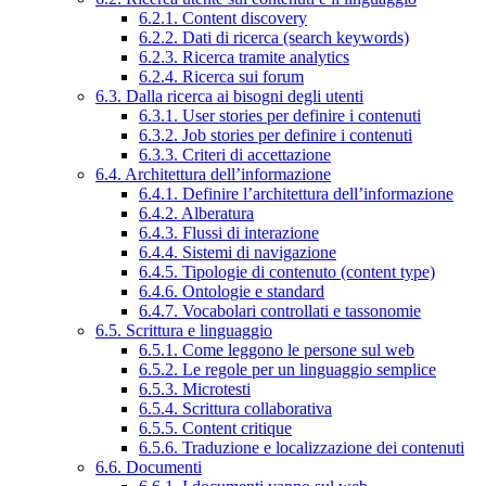
6.2.1. Content discovery
6.2.2. Dati di ricerca (search keywords)
6.2.3. Ricerca tramite analytics
6.2.4. Ricerca sui forum
6.3. Dalla ricerca ai bisogni degli utenti
6.3.1. User stories per definire i contenuti
6.3.2. Job stories per definire i contenuti
6.3.3. Criteri di accettazione
6.4. Architettura dell’informazione
6.4.1. Definire l’architettura dell’informazione
6.4.2. Alberatura
6.4.3. Flussi di interazione
6.4.4. Sistemi di navigazione
6.4.5. Tipologie di contenuto (content type)
6.4.6. Ontologie e standard
6.4.7. Vocabolari controllati e tassonomie
6.5. Scrittura e linguaggio
6.5.1. Come leggono le persone sul web
6.5.2. Le regole per un linguaggio semplice
6.5.3. Microtesti
6.5.4. Scrittura collaborativa
6.5.5. Content critique
6.5.6. Traduzione e localizzazione dei contenuti
6.6. Documenti