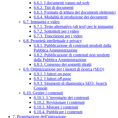
6.6.1. I documenti vanno sul web
6.6.2. Tipi di documenti
6.6.3. Formato di lettura dei documenti elettronici
6.6.4. Modalità di produzione dei documenti
6.7. Immagini e video
6.7.1. Testo alternativo (alt text) per le immagini
6.7.2. Sottotitoli per i video
6.7.3. Trascrizioni per i video
6.8. Proprietà intellettuale e privacy
6.8.1. Pubblicazione di contenuti prodotti dalla
Pubblica Amministrazione
6.8.2. Pubblicazione di contenuti non prodotti
dalla Pubblica Amministrazione
6.8.3. Consenso dei soggetti ritratti
6.9. Ottimizzazione per i motori di ricerca (SEO)
6.9.1. I fattori
on-page
6.9.2. I fattori
off-page
6.9.3. Strumenti di diagnostica SEO: Search
Console
6.10. Gestire i contenuti
6.10.1. L’inventario dei contenuti
6.10.2. Revisionare i contenuti
6.10.3. Migrare i contenuti
6.10.4. Pubblicare i contenuti
7. Progettazione dell’interazione