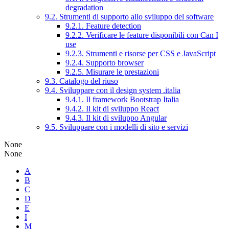
degradation
9.2. Strumenti di supporto allo sviluppo del software
9.2.1. Feature detection
9.2.2. Verificare le feature disponibili con Can I
use
9.2.3. Strumenti e risorse per CSS e JavaScript
9.2.4. Supporto browser
9.2.5. Misurare le prestazioni
9.3. Catalogo del riuso
9.4. Sviluppare con il design system .italia
9.4.1. Il framework Bootstrap Italia
9.4.2. Il kit di sviluppo React
9.4.3. Il kit di sviluppo Angular
9.5. Sviluppare con i modelli di sito e servizi
None
None
A
B
C
D
E
I
M