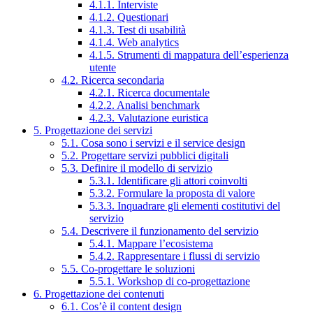
4.1.1. Interviste
4.1.2. Questionari
4.1.3. Test di usabilità
4.1.4. Web analytics
4.1.5. Strumenti di mappatura dell’esperienza
utente
4.2. Ricerca secondaria
4.2.1. Ricerca documentale
4.2.2. Analisi benchmark
4.2.3. Valutazione euristica
5. Progettazione dei servizi
5.1. Cosa sono i servizi e il service design
5.2. Progettare servizi pubblici digitali
5.3. Definire il modello di servizio
5.3.1. Identificare gli attori coinvolti
5.3.2. Formulare la proposta di valore
5.3.3. Inquadrare gli elementi costitutivi del
servizio
5.4. Descrivere il funzionamento del servizio
5.4.1. Mappare l’ecosistema
5.4.2. Rappresentare i flussi di servizio
5.5. Co-progettare le soluzioni
5.5.1. Workshop di co-progettazione
6. Progettazione dei contenuti
6.1. Cos’è il content design