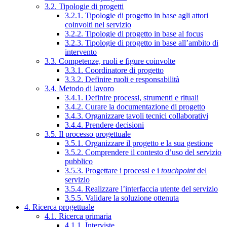
3.2. Tipologie di progetti
3.2.1. Tipologie di progetto in base agli attori
coinvolti nel servizio
3.2.2. Tipologie di progetto in base al focus
3.2.3. Tipologie di progetto in base all’ambito di
intervento
3.3. Competenze, ruoli e figure coinvolte
3.3.1. Coordinatore di progetto
3.3.2. Definire ruoli e responsabilità
3.4. Metodo di lavoro
3.4.1. Definire processi, strumenti e rituali
3.4.2. Curare la documentazione di progetto
3.4.3. Organizzare tavoli tecnici collaborativi
3.4.4. Prendere decisioni
3.5. Il processo progettuale
3.5.1. Organizzare il progetto e la sua gestione
3.5.2. Comprendere il contesto d’uso del servizio
pubblico
3.5.3. Progettare i processi e i
touchpoint
del
servizio
3.5.4. Realizzare l’interfaccia utente del servizio
3.5.5. Validare la soluzione ottenuta
4. Ricerca progettuale
4.1. Ricerca primaria
4.1.1. Interviste