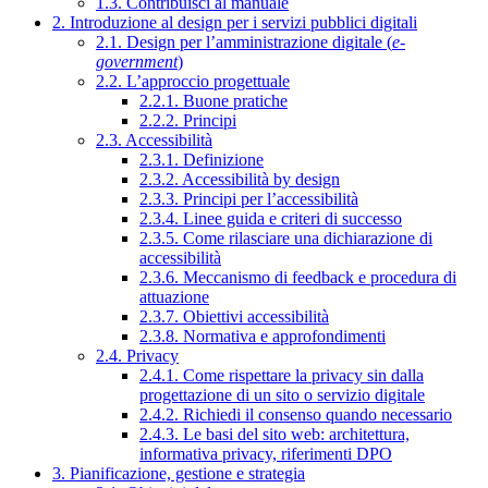
1.3. Contribuisci al manuale
2. Introduzione al design per i servizi pubblici digitali
2.1. Design per l’amministrazione digitale (
e-
government
)
2.2. L’approccio progettuale
2.2.1. Buone pratiche
2.2.2. Principi
2.3. Accessibilità
2.3.1. Definizione
2.3.2. Accessibilità by design
2.3.3. Principi per l’accessibilità
2.3.4. Linee guida e criteri di successo
2.3.5. Come rilasciare una dichiarazione di
accessibilità
2.3.6. Meccanismo di feedback e procedura di
attuazione
2.3.7. Obiettivi accessibilità
2.3.8. Normativa e approfondimenti
2.4. Privacy
2.4.1. Come rispettare la privacy sin dalla
progettazione di un sito o servizio digitale
2.4.2. Richiedi il consenso quando necessario
2.4.3. Le basi del sito web: architettura,
informativa privacy, riferimenti DPO
3. Pianificazione, gestione e strategia