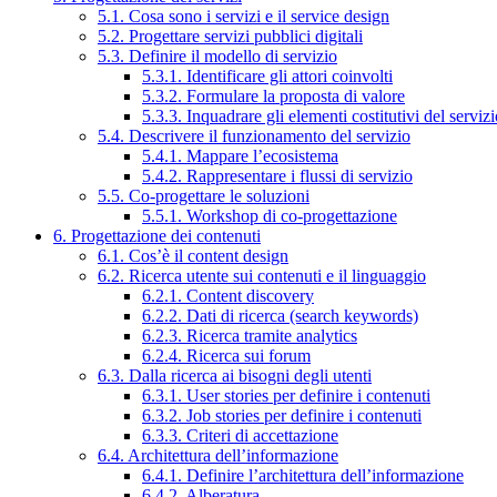
5.1. Cosa sono i servizi e il service design
5.2. Progettare servizi pubblici digitali
5.3. Definire il modello di servizio
5.3.1. Identificare gli attori coinvolti
5.3.2. Formulare la proposta di valore
5.3.3. Inquadrare gli elementi costitutivi del serviz
5.4. Descrivere il funzionamento del servizio
5.4.1. Mappare l’ecosistema
5.4.2. Rappresentare i flussi di servizio
5.5. Co-progettare le soluzioni
5.5.1. Workshop di co-progettazione
6. Progettazione dei contenuti
6.1. Cos’è il content design
6.2. Ricerca utente sui contenuti e il linguaggio
6.2.1. Content discovery
6.2.2. Dati di ricerca (search keywords)
6.2.3. Ricerca tramite analytics
6.2.4. Ricerca sui forum
6.3. Dalla ricerca ai bisogni degli utenti
6.3.1. User stories per definire i contenuti
6.3.2. Job stories per definire i contenuti
6.3.3. Criteri di accettazione
6.4. Architettura dell’informazione
6.4.1. Definire l’architettura dell’informazione
6.4.2. Alberatura