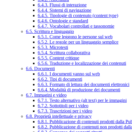
6.4.3. Flussi di interazione
6.4.4. Sistemi di navigazione
6.4.5. Tipologie di contenuto (content type)
6.4.6. Ontologie e standard
6.4.7. Vocabolari controllati e tassonomie
6.5. Scrittura e linguaggio
6.5.1. Come leggono le persone sul web
6.5.2. Le regole per un linguaggio semplice
6.5.3. Microtesti
6.5.4. Scrittura collaborativa
6.5.5. Content critique
6.5.6. Traduzione e localizzazione dei contenuti
6.6. Documenti
6.6.1. I documenti vanno sul web
6.6.2. Tipi di documenti
6.6.3. Formato di lettura dei documenti elettronici
6.6.4. Modalità di produzione dei documenti
6.7. Immagini e video
6.7.1. Testo alternativo (alt text) per le immagini
6.7.2. Sottotitoli per i video
6.7.3. Trascrizioni per i video
6.8. Proprietà intellettuale e privacy
6.8.1. Pubblicazione di contenuti prodotti dalla P
6.8.2. Pubblicazione di contenuti non prodotti dal