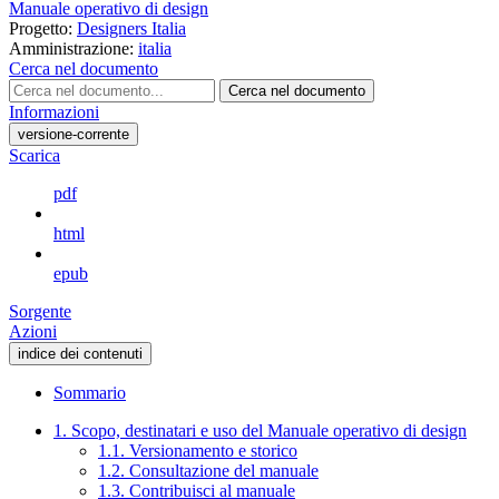
Manuale operativo di design
Progetto:
Designers Italia
Amministrazione:
italia
Cerca nel documento
Cerca nel documento
Informazioni
versione-corrente
Scarica
pdf
html
epub
Sorgente
Azioni
indice dei contenuti
Sommario
1. Scopo, destinatari e uso del Manuale operativo di design
1.1. Versionamento e storico
1.2. Consultazione del manuale
1.3. Contribuisci al manuale