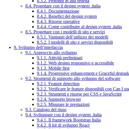
8.3.2. Prototipi in alta fedeltà
8.4. Progettare con il design system .italia
8.4.1. Documentazione
8.4.2. Benefici del design system
8.4.3. Risorse operative
8.4.4. Come contribuire al design system .italia
8.5. Progettare con i modelli di sito e servizi
8.5.1. Vantaggi dell’utilizzo dei modelli
8.5.2. I modelli di sito e servizi disponibili
9. Sviluppo dell’interfaccia
9.1. Approccio allo sviluppo
9.1.1. Attività preliminari
9.1.2. Web design responsivo e accessibile
9.1.3. Mobile first
9.1.4. Progressive enhancement e Graceful degrad
9.2. Strumenti di supporto allo sviluppo del software
9.2.1. Feature detection
9.2.2. Verificare le feature disponibili con Can I us
9.2.3. Strumenti e risorse per CSS e JavaScript
9.2.4. Supporto browser
9.2.5. Misurare le prestazioni
9.3. Catalogo del riuso
9.4. Sviluppare con il design system .italia
9.4.1. Il framework Bootstrap Italia
9.4.2. Il kit di sviluppo React