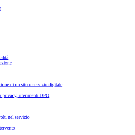
)
ilità
azione
ione di un sito o servizio digitale
va privacy, riferimenti DPO
olti nel servizio
ntervento