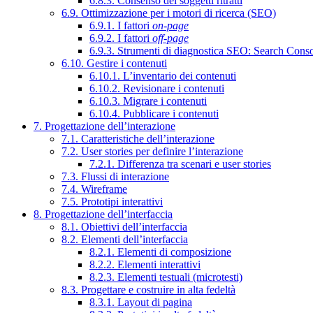
6.8.3. Consenso dei soggetti ritratti
6.9. Ottimizzazione per i motori di ricerca (SEO)
6.9.1. I fattori
on-page
6.9.2. I fattori
off-page
6.9.3. Strumenti di diagnostica SEO: Search Cons
6.10. Gestire i contenuti
6.10.1. L’inventario dei contenuti
6.10.2. Revisionare i contenuti
6.10.3. Migrare i contenuti
6.10.4. Pubblicare i contenuti
7. Progettazione dell’interazione
7.1. Caratteristiche dell’interazione
7.2. User stories per definire l’interazione
7.2.1. Differenza tra scenari e user stories
7.3. Flussi di interazione
7.4. Wireframe
7.5. Prototipi interattivi
8. Progettazione dell’interfaccia
8.1. Obiettivi dell’interfaccia
8.2. Elementi dell’interfaccia
8.2.1. Elementi di composizione
8.2.2. Elementi interattivi
8.2.3. Elementi testuali (microtesti)
8.3. Progettare e costruire in alta fedeltà
8.3.1. Layout di pagina