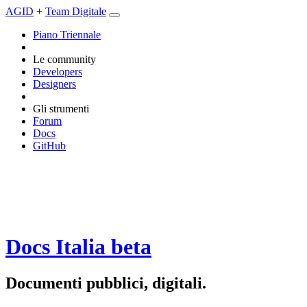
AGID
+
Team Digitale
Piano Triennale
Le community
Developers
Designers
Gli strumenti
Forum
Docs
GitHub
Docs Italia
beta
Documenti pubblici, digitali.