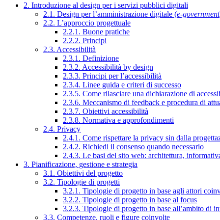
2. Introduzione al design per i servizi pubblici digitali
2.1. Design per l’amministrazione digitale (
e-government
2.2. L’approccio progettuale
2.2.1. Buone pratiche
2.2.2. Principi
2.3. Accessibilità
2.3.1. Definizione
2.3.2. Accessibilità by design
2.3.3. Principi per l’accessibilità
2.3.4. Linee guida e criteri di successo
2.3.5. Come rilasciare una dichiarazione di accessib
2.3.6. Meccanismo di feedback e procedura di attu
2.3.7. Obiettivi accessibilità
2.3.8. Normativa e approfondimenti
2.4. Privacy
2.4.1. Come rispettare la privacy sin dalla progettaz
2.4.2. Richiedi il consenso quando necessario
2.4.3. Le basi del sito web: architettura, informati
3. Pianificazione, gestione e strategia
3.1. Obiettivi del progetto
3.2. Tipologie di progetti
3.2.1. Tipologie di progetto in base agli attori coinv
3.2.2. Tipologie di progetto in base al focus
3.2.3. Tipologie di progetto in base all’ambito di i
3.3. Competenze, ruoli e figure coinvolte