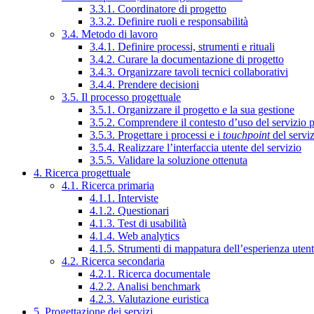
3.3.1. Coordinatore di progetto
3.3.2. Definire ruoli e responsabilità
3.4. Metodo di lavoro
3.4.1. Definire processi, strumenti e rituali
3.4.2. Curare la documentazione di progetto
3.4.3. Organizzare tavoli tecnici collaborativi
3.4.4. Prendere decisioni
3.5. Il processo progettuale
3.5.1. Organizzare il progetto e la sua gestione
3.5.2. Comprendere il contesto d’uso del servizio 
3.5.3. Progettare i processi e i
touchpoint
del servi
3.5.4. Realizzare l’interfaccia utente del servizio
3.5.5. Validare la soluzione ottenuta
4. Ricerca progettuale
4.1. Ricerca primaria
4.1.1. Interviste
4.1.2. Questionari
4.1.3. Test di usabilità
4.1.4. Web analytics
4.1.5. Strumenti di mappatura dell’esperienza uten
4.2. Ricerca secondaria
4.2.1. Ricerca documentale
4.2.2. Analisi benchmark
4.2.3. Valutazione euristica
5. Progettazione dei servizi