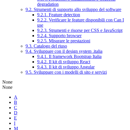
degradation
9.2. Strumenti di supporto allo sviluppo del software
9.2.1. Feature detection
9.2.2. Verificare le feature disponibili con Can I
use
9.2.3. Strumenti e risorse per CSS e JavaScript
9.2.4. Supporto browser
9.2.5. Misurare le prestazioni
9.3. Catalogo del riuso
9.4. Sviluppare con il design system .italia
9.4.1. Il framework Bootstrap Italia
9.4.2. Il kit di sviluppo React
9.4.3. Il kit di sviluppo Angular
9.5. Sviluppare con i modelli di sito e servizi
None
None
A
B
C
D
E
I
M