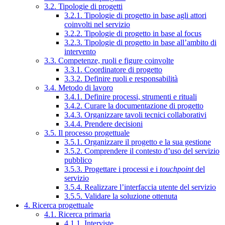
3.2. Tipologie di progetti
3.2.1. Tipologie di progetto in base agli attori
coinvolti nel servizio
3.2.2. Tipologie di progetto in base al focus
3.2.3. Tipologie di progetto in base all’ambito di
intervento
3.3. Competenze, ruoli e figure coinvolte
3.3.1. Coordinatore di progetto
3.3.2. Definire ruoli e responsabilità
3.4. Metodo di lavoro
3.4.1. Definire processi, strumenti e rituali
3.4.2. Curare la documentazione di progetto
3.4.3. Organizzare tavoli tecnici collaborativi
3.4.4. Prendere decisioni
3.5. Il processo progettuale
3.5.1. Organizzare il progetto e la sua gestione
3.5.2. Comprendere il contesto d’uso del servizio
pubblico
3.5.3. Progettare i processi e i
touchpoint
del
servizio
3.5.4. Realizzare l’interfaccia utente del servizio
3.5.5. Validare la soluzione ottenuta
4. Ricerca progettuale
4.1. Ricerca primaria
4.1.1. Interviste