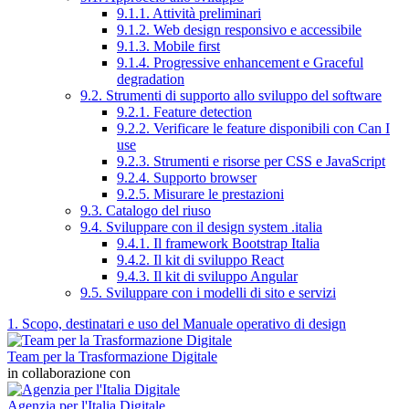
9.1.1. Attività preliminari
9.1.2. Web design responsivo e accessibile
9.1.3. Mobile first
9.1.4. Progressive enhancement e Graceful
degradation
9.2. Strumenti di supporto allo sviluppo del software
9.2.1. Feature detection
9.2.2. Verificare le feature disponibili con Can I
use
9.2.3. Strumenti e risorse per CSS e JavaScript
9.2.4. Supporto browser
9.2.5. Misurare le prestazioni
9.3. Catalogo del riuso
9.4. Sviluppare con il design system .italia
9.4.1. Il framework Bootstrap Italia
9.4.2. Il kit di sviluppo React
9.4.3. Il kit di sviluppo Angular
9.5. Sviluppare con i modelli di sito e servizi
1. Scopo, destinatari e uso del Manuale operativo di design
Team per la Trasformazione Digitale
in collaborazione con
Agenzia per l'Italia Digitale