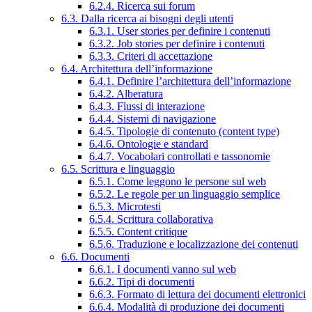
6.2.4. Ricerca sui forum
6.3. Dalla ricerca ai bisogni degli utenti
6.3.1. User stories per definire i contenuti
6.3.2. Job stories per definire i contenuti
6.3.3. Criteri di accettazione
6.4. Architettura dell’informazione
6.4.1. Definire l’architettura dell’informazione
6.4.2. Alberatura
6.4.3. Flussi di interazione
6.4.4. Sistemi di navigazione
6.4.5. Tipologie di contenuto (content type)
6.4.6. Ontologie e standard
6.4.7. Vocabolari controllati e tassonomie
6.5. Scrittura e linguaggio
6.5.1. Come leggono le persone sul web
6.5.2. Le regole per un linguaggio semplice
6.5.3. Microtesti
6.5.4. Scrittura collaborativa
6.5.5. Content critique
6.5.6. Traduzione e localizzazione dei contenuti
6.6. Documenti
6.6.1. I documenti vanno sul web
6.6.2. Tipi di documenti
6.6.3. Formato di lettura dei documenti elettronici
6.6.4. Modalità di produzione dei documenti