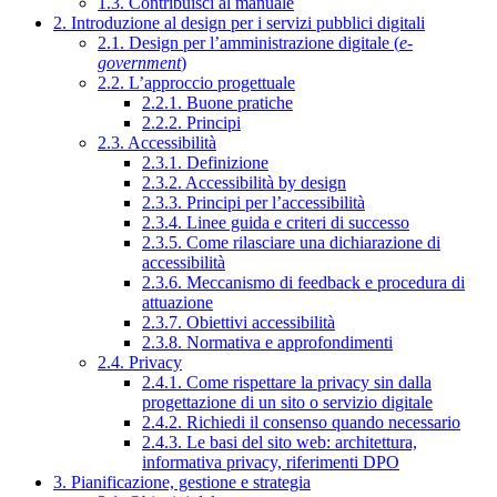
1.3. Contribuisci al manuale
2. Introduzione al design per i servizi pubblici digitali
2.1. Design per l’amministrazione digitale (
e-
government
)
2.2. L’approccio progettuale
2.2.1. Buone pratiche
2.2.2. Principi
2.3. Accessibilità
2.3.1. Definizione
2.3.2. Accessibilità by design
2.3.3. Principi per l’accessibilità
2.3.4. Linee guida e criteri di successo
2.3.5. Come rilasciare una dichiarazione di
accessibilità
2.3.6. Meccanismo di feedback e procedura di
attuazione
2.3.7. Obiettivi accessibilità
2.3.8. Normativa e approfondimenti
2.4. Privacy
2.4.1. Come rispettare la privacy sin dalla
progettazione di un sito o servizio digitale
2.4.2. Richiedi il consenso quando necessario
2.4.3. Le basi del sito web: architettura,
informativa privacy, riferimenti DPO
3. Pianificazione, gestione e strategia