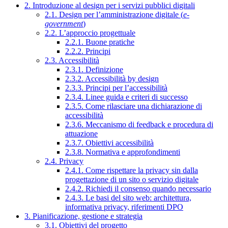
2. Introduzione al design per i servizi pubblici digitali
2.1. Design per l’amministrazione digitale (
e-
government
)
2.2. L’approccio progettuale
2.2.1. Buone pratiche
2.2.2. Principi
2.3. Accessibilità
2.3.1. Definizione
2.3.2. Accessibilità by design
2.3.3. Principi per l’accessibilità
2.3.4. Linee guida e criteri di successo
2.3.5. Come rilasciare una dichiarazione di
accessibilità
2.3.6. Meccanismo di feedback e procedura di
attuazione
2.3.7. Obiettivi accessibilità
2.3.8. Normativa e approfondimenti
2.4. Privacy
2.4.1. Come rispettare la privacy sin dalla
progettazione di un sito o servizio digitale
2.4.2. Richiedi il consenso quando necessario
2.4.3. Le basi del sito web: architettura,
informativa privacy, riferimenti DPO
3. Pianificazione, gestione e strategia
3.1. Obiettivi del progetto