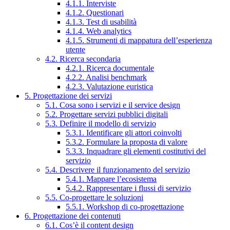
4.1.1. Interviste
4.1.2. Questionari
4.1.3. Test di usabilità
4.1.4. Web analytics
4.1.5. Strumenti di mappatura dell’esperienza
utente
4.2. Ricerca secondaria
4.2.1. Ricerca documentale
4.2.2. Analisi benchmark
4.2.3. Valutazione euristica
5. Progettazione dei servizi
5.1. Cosa sono i servizi e il service design
5.2. Progettare servizi pubblici digitali
5.3. Definire il modello di servizio
5.3.1. Identificare gli attori coinvolti
5.3.2. Formulare la proposta di valore
5.3.3. Inquadrare gli elementi costitutivi del
servizio
5.4. Descrivere il funzionamento del servizio
5.4.1. Mappare l’ecosistema
5.4.2. Rappresentare i flussi di servizio
5.5. Co-progettare le soluzioni
5.5.1. Workshop di co-progettazione
6. Progettazione dei contenuti
6.1. Cos’è il content design