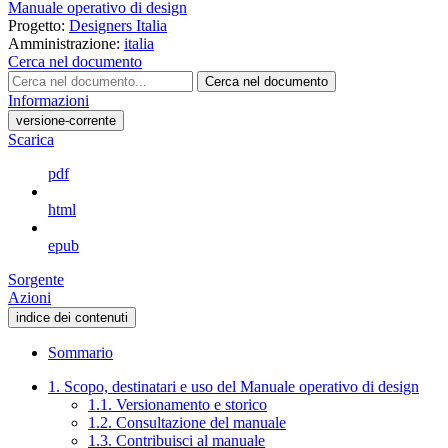
Manuale operativo di design
Progetto:
Designers Italia
Amministrazione:
italia
Cerca nel documento
Cerca nel documento
Informazioni
versione-corrente
Scarica
pdf
html
epub
Sorgente
Azioni
indice dei contenuti
Sommario
1. Scopo, destinatari e uso del Manuale operativo di design
1.1. Versionamento e storico
1.2. Consultazione del manuale
1.3. Contribuisci al manuale