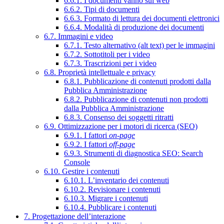
6.6.1. I documenti vanno sul web
6.6.2. Tipi di documenti
6.6.3. Formato di lettura dei documenti elettronici
6.6.4. Modalità di produzione dei documenti
6.7. Immagini e video
6.7.1. Testo alternativo (alt text) per le immagini
6.7.2. Sottotitoli per i video
6.7.3. Trascrizioni per i video
6.8. Proprietà intellettuale e privacy
6.8.1. Pubblicazione di contenuti prodotti dalla
Pubblica Amministrazione
6.8.2. Pubblicazione di contenuti non prodotti
dalla Pubblica Amministrazione
6.8.3. Consenso dei soggetti ritratti
6.9. Ottimizzazione per i motori di ricerca (SEO)
6.9.1. I fattori
on-page
6.9.2. I fattori
off-page
6.9.3. Strumenti di diagnostica SEO: Search
Console
6.10. Gestire i contenuti
6.10.1. L’inventario dei contenuti
6.10.2. Revisionare i contenuti
6.10.3. Migrare i contenuti
6.10.4. Pubblicare i contenuti
7. Progettazione dell’interazione