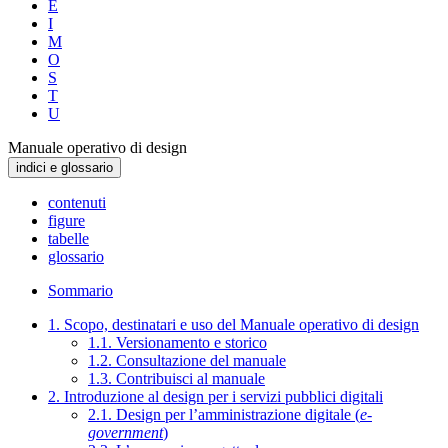
E
I
M
O
S
T
U
Manuale operativo di design
indici e glossario
contenuti
figure
tabelle
glossario
Sommario
1. Scopo, destinatari e uso del Manuale operativo di design
1.1. Versionamento e storico
1.2. Consultazione del manuale
1.3. Contribuisci al manuale
2. Introduzione al design per i servizi pubblici digitali
2.1. Design per l’amministrazione digitale (
e-
government
)