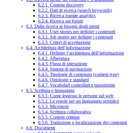
6.2.1. Content discovery
6.2.2. Dati di ricerca (search keywords)
6.2.3. Ricerca tramite analytics
6.2.4. Ricerca sui forum
6.3. Dalla ricerca ai bisogni degli utenti
6.3.1. User stories per definire i contenuti
6.3.2. Job stories per definire i contenuti
6.3.3. Criteri di accettazione
6.4. Architettura dell’informazione
6.4.1. Definire l’architettura dell’informazione
6.4.2. Alberatura
6.4.3. Flussi di interazione
6.4.4. Sistemi di navigazione
6.4.5. Tipologie di contenuto (content type)
6.4.6. Ontologie e standard
6.4.7. Vocabolari controllati e tassonomie
6.5. Scrittura e linguaggio
6.5.1. Come leggono le persone sul web
6.5.2. Le regole per un linguaggio semplice
6.5.3. Microtesti
6.5.4. Scrittura collaborativa
6.5.5. Content critique
6.5.6. Traduzione e localizzazione dei contenuti
6.6. Documenti