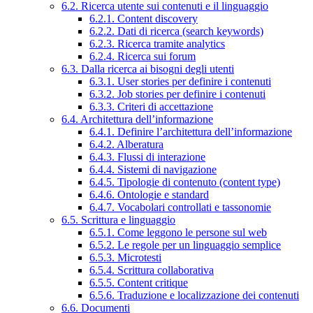
6.2. Ricerca utente sui contenuti e il linguaggio
6.2.1. Content discovery
6.2.2. Dati di ricerca (search keywords)
6.2.3. Ricerca tramite analytics
6.2.4. Ricerca sui forum
6.3. Dalla ricerca ai bisogni degli utenti
6.3.1. User stories per definire i contenuti
6.3.2. Job stories per definire i contenuti
6.3.3. Criteri di accettazione
6.4. Architettura dell’informazione
6.4.1. Definire l’architettura dell’informazione
6.4.2. Alberatura
6.4.3. Flussi di interazione
6.4.4. Sistemi di navigazione
6.4.5. Tipologie di contenuto (content type)
6.4.6. Ontologie e standard
6.4.7. Vocabolari controllati e tassonomie
6.5. Scrittura e linguaggio
6.5.1. Come leggono le persone sul web
6.5.2. Le regole per un linguaggio semplice
6.5.3. Microtesti
6.5.4. Scrittura collaborativa
6.5.5. Content critique
6.5.6. Traduzione e localizzazione dei contenuti
6.6. Documenti