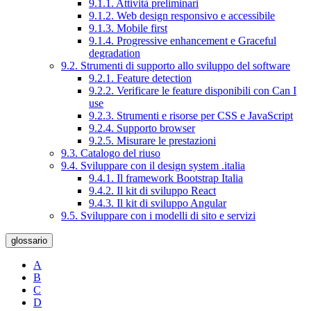
9.1.1. Attività preliminari
9.1.2. Web design responsivo e accessibile
9.1.3. Mobile first
9.1.4. Progressive enhancement e Graceful
degradation
9.2. Strumenti di supporto allo sviluppo del software
9.2.1. Feature detection
9.2.2. Verificare le feature disponibili con Can I
use
9.2.3. Strumenti e risorse per CSS e JavaScript
9.2.4. Supporto browser
9.2.5. Misurare le prestazioni
9.3. Catalogo del riuso
9.4. Sviluppare con il design system .italia
9.4.1. Il framework Bootstrap Italia
9.4.2. Il kit di sviluppo React
9.4.3. Il kit di sviluppo Angular
9.5. Sviluppare con i modelli di sito e servizi
glossario
A
B
C
D