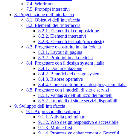
7.4. Wireframe
7.5. Prototipi interattivi
8. Progettazione dell’interfaccia
8.1. Obiettivi dell’interfaccia
8.2. Elementi dell’interfaccia
8.2.1. Elementi di composizione
8.2.2. Elementi interattivi
8.2.3. Elementi testuali (microtesti)
8.3. Progettare e costruire in alta fedeltà
8.3.1. Layout di pagina
8.3.2. Prototipi in alta fedeltà
8.4. Progettare con il design system .italia
8.4.1. Documentazione
8.4.2. Benefici del design system
8.4.3. Risorse operative
8.4.4. Come contribuire al design system .italia
8.5. Progettare con i modelli di sito e servizi
8.5.1. Vantaggi dell’utilizzo dei modelli
8.5.2. I modelli di sito e servizi disponibili
9. Sviluppo dell’interfaccia
9.1. Approccio allo sviluppo
9.1.1. Attività preliminari
9.1.2. Web design responsivo e accessibile
9.1.3. Mobile first
9.1.4. Progressive enhancement e Graceful