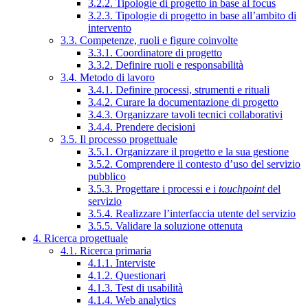
3.2.2. Tipologie di progetto in base al focus
3.2.3. Tipologie di progetto in base all’ambito di
intervento
3.3. Competenze, ruoli e figure coinvolte
3.3.1. Coordinatore di progetto
3.3.2. Definire ruoli e responsabilità
3.4. Metodo di lavoro
3.4.1. Definire processi, strumenti e rituali
3.4.2. Curare la documentazione di progetto
3.4.3. Organizzare tavoli tecnici collaborativi
3.4.4. Prendere decisioni
3.5. Il processo progettuale
3.5.1. Organizzare il progetto e la sua gestione
3.5.2. Comprendere il contesto d’uso del servizio
pubblico
3.5.3. Progettare i processi e i
touchpoint
del
servizio
3.5.4. Realizzare l’interfaccia utente del servizio
3.5.5. Validare la soluzione ottenuta
4. Ricerca progettuale
4.1. Ricerca primaria
4.1.1. Interviste
4.1.2. Questionari
4.1.3. Test di usabilità
4.1.4. Web analytics