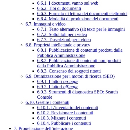
6.6.1. I documenti vanno sul web
6.6.2. Tipi di documenti
6.6.3. Formato di lettura dei documenti elettronici
6.6.4. Modalità di produzione dei documenti
6.7. Immagini e video
6.7.1. Testo alternativo (alt text) per le immagini
6.7.2. Sottotitoli per i video
6.7.3. Trascrizioni per i video
6.8. Proprietà intellettuale e privacy
6.8.1. Pubblicazione di contenuti prodotti dalla
Pubblica Amministrazione
6.8.2. Pubblicazione di contenuti non prodotti
dalla Pubblica Amministrazione
6.8.3. Consenso dei soggetti ritratti
6.9. Ottimizzazione per i motori di ricerca (SEO)
6.9.1. I fattori
on-page
6.9.2. I fattori
off-page
6.9.3. Strumenti di diagnostica SEO: Search
Console
6.10. Gestire i contenuti
6.10.1. L’inventario dei contenuti
6.10.2. Revisionare i contenuti
6.10.3. Migrare i contenuti
6.10.4. Pubblicare i contenuti
7. Progettazione dell’interazione