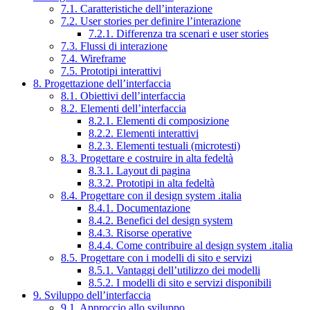
7.1. Caratteristiche dell’interazione
7.2. User stories per definire l’interazione
7.2.1. Differenza tra scenari e user stories
7.3. Flussi di interazione
7.4. Wireframe
7.5. Prototipi interattivi
8. Progettazione dell’interfaccia
8.1. Obiettivi dell’interfaccia
8.2. Elementi dell’interfaccia
8.2.1. Elementi di composizione
8.2.2. Elementi interattivi
8.2.3. Elementi testuali (microtesti)
8.3. Progettare e costruire in alta fedeltà
8.3.1. Layout di pagina
8.3.2. Prototipi in alta fedeltà
8.4. Progettare con il design system .italia
8.4.1. Documentazione
8.4.2. Benefici del design system
8.4.3. Risorse operative
8.4.4. Come contribuire al design system .italia
8.5. Progettare con i modelli di sito e servizi
8.5.1. Vantaggi dell’utilizzo dei modelli
8.5.2. I modelli di sito e servizi disponibili
9. Sviluppo dell’interfaccia
9.1. Approccio allo sviluppo