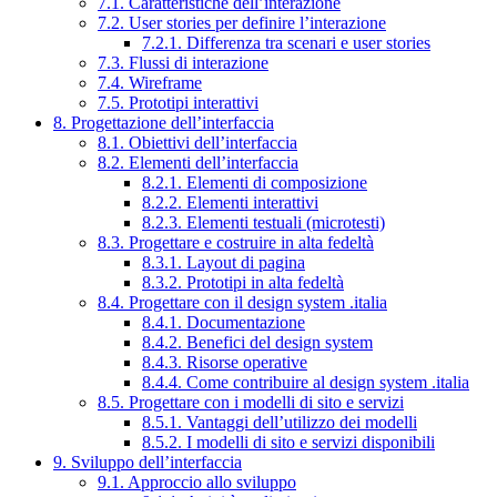
7.1. Caratteristiche dell’interazione
7.2. User stories per definire l’interazione
7.2.1. Differenza tra scenari e user stories
7.3. Flussi di interazione
7.4. Wireframe
7.5. Prototipi interattivi
8. Progettazione dell’interfaccia
8.1. Obiettivi dell’interfaccia
8.2. Elementi dell’interfaccia
8.2.1. Elementi di composizione
8.2.2. Elementi interattivi
8.2.3. Elementi testuali (microtesti)
8.3. Progettare e costruire in alta fedeltà
8.3.1. Layout di pagina
8.3.2. Prototipi in alta fedeltà
8.4. Progettare con il design system .italia
8.4.1. Documentazione
8.4.2. Benefici del design system
8.4.3. Risorse operative
8.4.4. Come contribuire al design system .italia
8.5. Progettare con i modelli di sito e servizi
8.5.1. Vantaggi dell’utilizzo dei modelli
8.5.2. I modelli di sito e servizi disponibili
9. Sviluppo dell’interfaccia
9.1. Approccio allo sviluppo