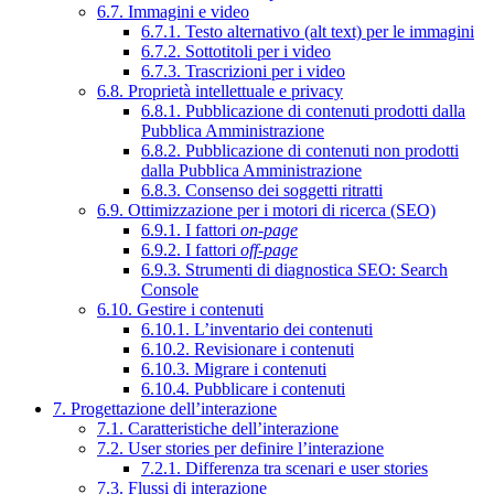
6.7. Immagini e video
6.7.1. Testo alternativo (alt text) per le immagini
6.7.2. Sottotitoli per i video
6.7.3. Trascrizioni per i video
6.8. Proprietà intellettuale e privacy
6.8.1. Pubblicazione di contenuti prodotti dalla
Pubblica Amministrazione
6.8.2. Pubblicazione di contenuti non prodotti
dalla Pubblica Amministrazione
6.8.3. Consenso dei soggetti ritratti
6.9. Ottimizzazione per i motori di ricerca (SEO)
6.9.1. I fattori
on-page
6.9.2. I fattori
off-page
6.9.3. Strumenti di diagnostica SEO: Search
Console
6.10. Gestire i contenuti
6.10.1. L’inventario dei contenuti
6.10.2. Revisionare i contenuti
6.10.3. Migrare i contenuti
6.10.4. Pubblicare i contenuti
7. Progettazione dell’interazione
7.1. Caratteristiche dell’interazione
7.2. User stories per definire l’interazione
7.2.1. Differenza tra scenari e user stories
7.3. Flussi di interazione