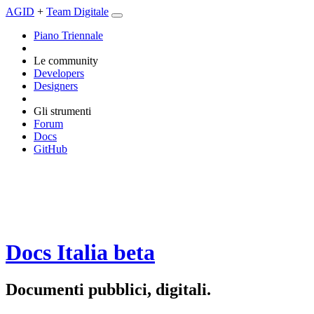
AGID
+
Team Digitale
Piano Triennale
Le community
Developers
Designers
Gli strumenti
Forum
Docs
GitHub
Docs Italia
beta
Documenti pubblici, digitali.