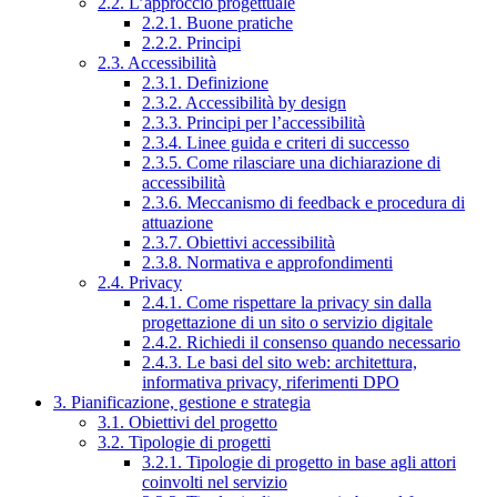
2.2. L’approccio progettuale
2.2.1. Buone pratiche
2.2.2. Principi
2.3. Accessibilità
2.3.1. Definizione
2.3.2. Accessibilità by design
2.3.3. Principi per l’accessibilità
2.3.4. Linee guida e criteri di successo
2.3.5. Come rilasciare una dichiarazione di
accessibilità
2.3.6. Meccanismo di feedback e procedura di
attuazione
2.3.7. Obiettivi accessibilità
2.3.8. Normativa e approfondimenti
2.4. Privacy
2.4.1. Come rispettare la privacy sin dalla
progettazione di un sito o servizio digitale
2.4.2. Richiedi il consenso quando necessario
2.4.3. Le basi del sito web: architettura,
informativa privacy, riferimenti DPO
3. Pianificazione, gestione e strategia
3.1. Obiettivi del progetto
3.2. Tipologie di progetti
3.2.1. Tipologie di progetto in base agli attori
coinvolti nel servizio