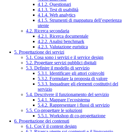
4.1.2. Questionari
4.1.3. Test di usabilità
4.1.4. Web analytics
4.1.5. Strumenti di mappatura dell’esperienza
utente
4.2. Ricerca secondaria
4.2.1. Ricerca documentale
4.2.2. Analisi benchmark
4.2.3. Valutazione euristica
5. Progettazione dei servizi
5.1. Cosa sono i servizi e il service design
5.2. Progettare servizi pubblici digitali
5.3. Definire il modello di servizio
5.3.1. Identificare gli attori coinvolti
5.3.2. Formulare la proposta di valore
5.3.3. Inquadrare gli elementi costitutivi del
servizio
5.4. Descrivere il funzionamento del servizio
5.4.1. Mappare l’ecosistema
5.4.2. Rappresentare i flussi di servizio
5.5. Co-progettare le soluzioni
5.5.1. Workshop di co-progettazione
6. Progettazione dei contenuti
6.1. Cos’è il content design
6.2. Ricerca utente sui contenuti e il linguaggio