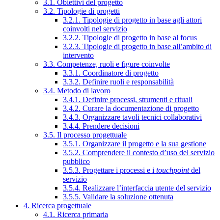
3.1. Obiettivi del progetto
3.2. Tipologie di progetti
3.2.1. Tipologie di progetto in base agli attori
coinvolti nel servizio
3.2.2. Tipologie di progetto in base al focus
3.2.3. Tipologie di progetto in base all’ambito di
intervento
3.3. Competenze, ruoli e figure coinvolte
3.3.1. Coordinatore di progetto
3.3.2. Definire ruoli e responsabilità
3.4. Metodo di lavoro
3.4.1. Definire processi, strumenti e rituali
3.4.2. Curare la documentazione di progetto
3.4.3. Organizzare tavoli tecnici collaborativi
3.4.4. Prendere decisioni
3.5. Il processo progettuale
3.5.1. Organizzare il progetto e la sua gestione
3.5.2. Comprendere il contesto d’uso del servizio
pubblico
3.5.3. Progettare i processi e i
touchpoint
del
servizio
3.5.4. Realizzare l’interfaccia utente del servizio
3.5.5. Validare la soluzione ottenuta
4. Ricerca progettuale
4.1. Ricerca primaria