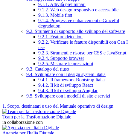
9.1.1. Attività preliminari
9.1.2. Web design responsivo e accessibile
9.1.3. Mobile first
9.1.4. Progressive enhancement e Graceful
degradation
9.2. Strumenti di supporto allo sviluppo del software
9.2.1. Feature detection
9.2.2. Verificare le feature disponibili con Can I
use
9.2.3. Strumenti e risorse per CSS e JavaScript
9.2.4. Supporto browser
9.2.5. Misurare le prestazioni
9.3. Catalogo del riuso
9.4. Sviluppare con il design system .italia
9.4.1. Il framework Bootstrap Italia
9.4.2. Il kit di sviluppo React
9.4.3. Il kit di sviluppo Angular
9.5. Sviluppare con i modelli di sito e servizi
1. Scopo, destinatari e uso del Manuale operativo di design
Team per la Trasformazione Digitale
in collaborazione con
Agenzia per l'Italia Digitale