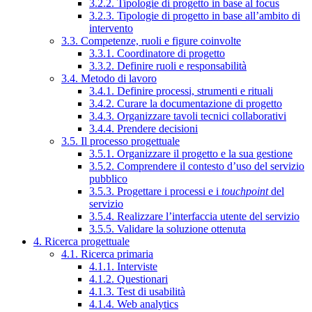
3.2.2. Tipologie di progetto in base al focus
3.2.3. Tipologie di progetto in base all’ambito di
intervento
3.3. Competenze, ruoli e figure coinvolte
3.3.1. Coordinatore di progetto
3.3.2. Definire ruoli e responsabilità
3.4. Metodo di lavoro
3.4.1. Definire processi, strumenti e rituali
3.4.2. Curare la documentazione di progetto
3.4.3. Organizzare tavoli tecnici collaborativi
3.4.4. Prendere decisioni
3.5. Il processo progettuale
3.5.1. Organizzare il progetto e la sua gestione
3.5.2. Comprendere il contesto d’uso del servizio
pubblico
3.5.3. Progettare i processi e i
touchpoint
del
servizio
3.5.4. Realizzare l’interfaccia utente del servizio
3.5.5. Validare la soluzione ottenuta
4. Ricerca progettuale
4.1. Ricerca primaria
4.1.1. Interviste
4.1.2. Questionari
4.1.3. Test di usabilità
4.1.4. Web analytics