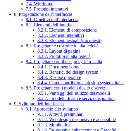
7.4. Wireframe
7.5. Prototipi interattivi
8. Progettazione dell’interfaccia
8.1. Obiettivi dell’interfaccia
8.2. Elementi dell’interfaccia
8.2.1. Elementi di composizione
8.2.2. Elementi interattivi
8.2.3. Elementi testuali (microtesti)
8.3. Progettare e costruire in alta fedeltà
8.3.1. Layout di pagina
8.3.2. Prototipi in alta fedeltà
8.4. Progettare con il design system .italia
8.4.1. Documentazione
8.4.2. Benefici del design system
8.4.3. Risorse operative
8.4.4. Come contribuire al design system .italia
8.5. Progettare con i modelli di sito e servizi
8.5.1. Vantaggi dell’utilizzo dei modelli
8.5.2. I modelli di sito e servizi disponibili
9. Sviluppo dell’interfaccia
9.1. Approccio allo sviluppo
9.1.1. Attività preliminari
9.1.2. Web design responsivo e accessibile
9.1.3. Mobile first
9.1.4. Progressive enhancement e Graceful