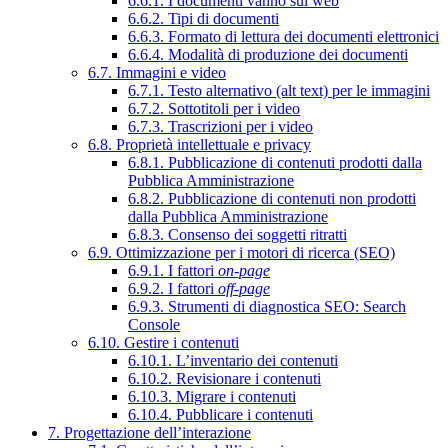
6.6.1. I documenti vanno sul web
6.6.2. Tipi di documenti
6.6.3. Formato di lettura dei documenti elettronici
6.6.4. Modalità di produzione dei documenti
6.7. Immagini e video
6.7.1. Testo alternativo (alt text) per le immagini
6.7.2. Sottotitoli per i video
6.7.3. Trascrizioni per i video
6.8. Proprietà intellettuale e privacy
6.8.1. Pubblicazione di contenuti prodotti dalla
Pubblica Amministrazione
6.8.2. Pubblicazione di contenuti non prodotti
dalla Pubblica Amministrazione
6.8.3. Consenso dei soggetti ritratti
6.9. Ottimizzazione per i motori di ricerca (SEO)
6.9.1. I fattori
on-page
6.9.2. I fattori
off-page
6.9.3. Strumenti di diagnostica SEO: Search
Console
6.10. Gestire i contenuti
6.10.1. L’inventario dei contenuti
6.10.2. Revisionare i contenuti
6.10.3. Migrare i contenuti
6.10.4. Pubblicare i contenuti
7. Progettazione dell’interazione