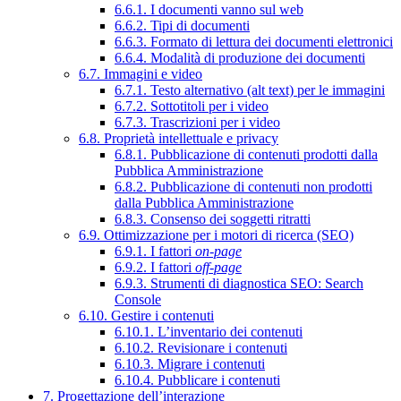
6.6.1. I documenti vanno sul web
6.6.2. Tipi di documenti
6.6.3. Formato di lettura dei documenti elettronici
6.6.4. Modalità di produzione dei documenti
6.7. Immagini e video
6.7.1. Testo alternativo (alt text) per le immagini
6.7.2. Sottotitoli per i video
6.7.3. Trascrizioni per i video
6.8. Proprietà intellettuale e privacy
6.8.1. Pubblicazione di contenuti prodotti dalla
Pubblica Amministrazione
6.8.2. Pubblicazione di contenuti non prodotti
dalla Pubblica Amministrazione
6.8.3. Consenso dei soggetti ritratti
6.9. Ottimizzazione per i motori di ricerca (SEO)
6.9.1. I fattori
on-page
6.9.2. I fattori
off-page
6.9.3. Strumenti di diagnostica SEO: Search
Console
6.10. Gestire i contenuti
6.10.1. L’inventario dei contenuti
6.10.2. Revisionare i contenuti
6.10.3. Migrare i contenuti
6.10.4. Pubblicare i contenuti
7. Progettazione dell’interazione