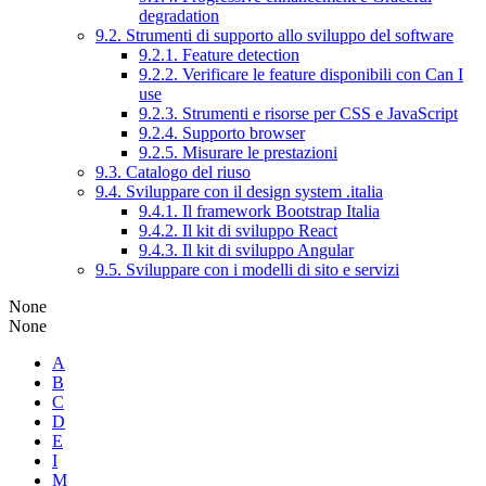
degradation
9.2. Strumenti di supporto allo sviluppo del software
9.2.1. Feature detection
9.2.2. Verificare le feature disponibili con Can I
use
9.2.3. Strumenti e risorse per CSS e JavaScript
9.2.4. Supporto browser
9.2.5. Misurare le prestazioni
9.3. Catalogo del riuso
9.4. Sviluppare con il design system .italia
9.4.1. Il framework Bootstrap Italia
9.4.2. Il kit di sviluppo React
9.4.3. Il kit di sviluppo Angular
9.5. Sviluppare con i modelli di sito e servizi
None
None
A
B
C
D
E
I
M