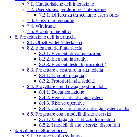
7.1. Caratteristiche dell’interazione
7.2. User stories per definire l’interazione
7.2.1. Differenza tra scenari e user stories
7.3. Flussi di interazione
7.4. Wireframe
7.5. Prototipi interattivi
8. Progettazione dell’interfaccia
8.1. Obiettivi dell’interfaccia
8.2. Elementi dell’interfaccia
8.2.1. Elementi di composizione
8.2.2. Elementi interattivi
8.2.3. Elementi testuali (microtesti)
8.3. Progettare e costruire in alta fedeltà
8.3.1. Layout di pagina
8.3.2. Prototipi in alta fedeltà
8.4. Progettare con il design system .italia
8.4.1. Documentazione
8.4.2. Benefici del design system
8.4.3. Risorse operative
8.4.4. Come contribuire al design system .italia
8.5. Progettare con i modelli di sito e servizi
8.5.1. Vantaggi dell’utilizzo dei modelli
8.5.2. I modelli di sito e servizi disponibili
9. Sviluppo dell’interfaccia
9.1. Approccio allo sviluppo