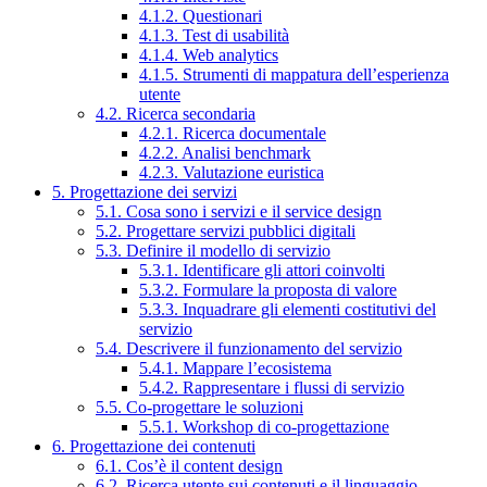
4.1.2. Questionari
4.1.3. Test di usabilità
4.1.4. Web analytics
4.1.5. Strumenti di mappatura dell’esperienza
utente
4.2. Ricerca secondaria
4.2.1. Ricerca documentale
4.2.2. Analisi benchmark
4.2.3. Valutazione euristica
5. Progettazione dei servizi
5.1. Cosa sono i servizi e il service design
5.2. Progettare servizi pubblici digitali
5.3. Definire il modello di servizio
5.3.1. Identificare gli attori coinvolti
5.3.2. Formulare la proposta di valore
5.3.3. Inquadrare gli elementi costitutivi del
servizio
5.4. Descrivere il funzionamento del servizio
5.4.1. Mappare l’ecosistema
5.4.2. Rappresentare i flussi di servizio
5.5. Co-progettare le soluzioni
5.5.1. Workshop di co-progettazione
6. Progettazione dei contenuti
6.1. Cos’è il content design
6.2. Ricerca utente sui contenuti e il linguaggio