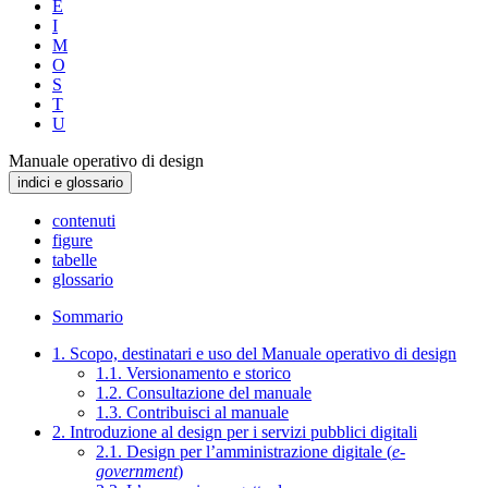
E
I
M
O
S
T
U
Manuale operativo di design
indici e glossario
contenuti
figure
tabelle
glossario
Sommario
1. Scopo, destinatari e uso del Manuale operativo di design
1.1. Versionamento e storico
1.2. Consultazione del manuale
1.3. Contribuisci al manuale
2. Introduzione al design per i servizi pubblici digitali
2.1. Design per l’amministrazione digitale (
e-
government
)