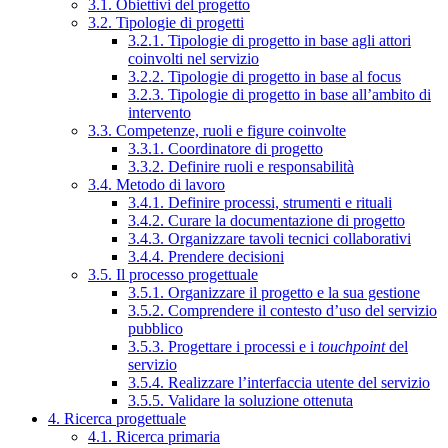
3.1. Obiettivi del progetto
3.2. Tipologie di progetti
3.2.1. Tipologie di progetto in base agli attori
coinvolti nel servizio
3.2.2. Tipologie di progetto in base al focus
3.2.3. Tipologie di progetto in base all’ambito di
intervento
3.3. Competenze, ruoli e figure coinvolte
3.3.1. Coordinatore di progetto
3.3.2. Definire ruoli e responsabilità
3.4. Metodo di lavoro
3.4.1. Definire processi, strumenti e rituali
3.4.2. Curare la documentazione di progetto
3.4.3. Organizzare tavoli tecnici collaborativi
3.4.4. Prendere decisioni
3.5. Il processo progettuale
3.5.1. Organizzare il progetto e la sua gestione
3.5.2. Comprendere il contesto d’uso del servizio
pubblico
3.5.3. Progettare i processi e i
touchpoint
del
servizio
3.5.4. Realizzare l’interfaccia utente del servizio
3.5.5. Validare la soluzione ottenuta
4. Ricerca progettuale
4.1. Ricerca primaria