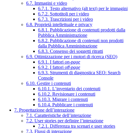
6.7. Immagini e video
6.7.1. Testo alternativo (alt text) per le immagini
6.7.2. Sottotitoli per i video
6.7.3. Trascrizioni per i video
6.8. Proprietà intellettuale e privacy
6.8.1. Pubblicazione di contenuti prodotti dalla
Pubblica Amministrazione
6.8.2. Pubblicazione di contenuti non prodotti
dalla Pubblica Amministrazione
6.8.3. Consenso dei soggetti ritratti
6.9. Ottimizzazione per i motori di ricerca (SEO)
6.9.1. I fattori
on-page
6.9.2. I fattori
off-page
6.9.3. Strumenti di diagnostica SEO: Search
Console
6.10. Gestire i contenuti
6.10.1. L’inventario dei contenuti
6.10.2. Revisionare i contenuti
6.10.3. Migrare i contenuti
6.10.4. Pubblicare i contenuti
7. Progettazione dell’interazione
7.1. Caratteristiche dell’interazione
7.2. User stories per definire l’interazione
7.2.1. Differenza tra scenari e user stories
7.3. Flussi di interazione