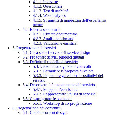
4.1.1. Interviste
4.1.2. Questionari
4.1.3. Test di usabilità
4.1.4. Web analytics
4.1.5. Strumenti di mappatura dell’esperienza
utente
4.2. Ricerca secondaria
4.2.1. Ricerca documentale
4.2.2. Analisi benchmark
4.2.3. Valutazione euristica
5. Progettazione dei servizi
5.1. Cosa sono i servizi e il service design
5.2. Progettare servizi pubblici digitali
5.3. Definire il modello di servizio
5.3.1. Identificare gli attori coinvolti
5.3.2. Formulare la proposta di valore
5.3.3. Inquadrare gli elementi costitutivi del
servizio
5.4. Descrivere il funzionamento del servizio
5.4.1. Mappare l’ecosistema
5.4.2. Rappresentare i flussi di servizio
5.5. Co-progettare le soluzioni
5.5.1. Workshop di co-progettazione
6. Progettazione dei contenuti
6.1. Cos’è il content design