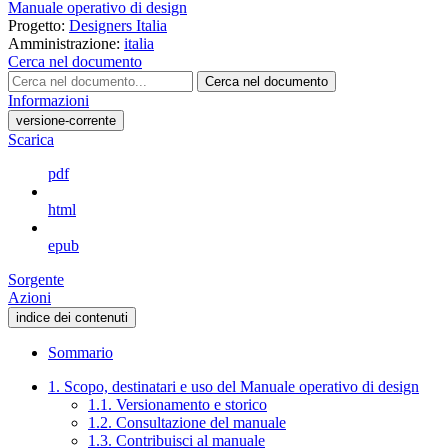
Manuale operativo di design
Progetto:
Designers Italia
Amministrazione:
italia
Cerca nel documento
Cerca nel documento
Informazioni
versione-corrente
Scarica
pdf
html
epub
Sorgente
Azioni
indice dei contenuti
Sommario
1. Scopo, destinatari e uso del Manuale operativo di design
1.1. Versionamento e storico
1.2. Consultazione del manuale
1.3. Contribuisci al manuale