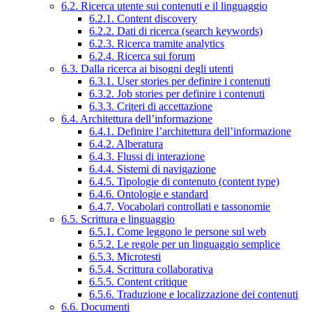
6.2. Ricerca utente sui contenuti e il linguaggio
6.2.1. Content discovery
6.2.2. Dati di ricerca (search keywords)
6.2.3. Ricerca tramite analytics
6.2.4. Ricerca sui forum
6.3. Dalla ricerca ai bisogni degli utenti
6.3.1. User stories per definire i contenuti
6.3.2. Job stories per definire i contenuti
6.3.3. Criteri di accettazione
6.4. Architettura dell’informazione
6.4.1. Definire l’architettura dell’informazione
6.4.2. Alberatura
6.4.3. Flussi di interazione
6.4.4. Sistemi di navigazione
6.4.5. Tipologie di contenuto (content type)
6.4.6. Ontologie e standard
6.4.7. Vocabolari controllati e tassonomie
6.5. Scrittura e linguaggio
6.5.1. Come leggono le persone sul web
6.5.2. Le regole per un linguaggio semplice
6.5.3. Microtesti
6.5.4. Scrittura collaborativa
6.5.5. Content critique
6.5.6. Traduzione e localizzazione dei contenuti
6.6. Documenti