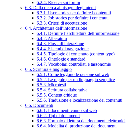
6.2.4. Ricerca sui forum
6.3. Dalla ricerca ai bisogni degli utenti
6.3.1. User stories per definire i contenuti
6.3.2. Job stories per definire i contenuti
6.3.3. Criteri di accettazione
6.4. Architettura dell’informazione
6.4.1. Definire l’architettura dell’informazione
6.4.2. Alberatura
6.4.3. Flussi di interazione
6.4.4. Sistemi di navigazione
6.4.5. Tipologie di contenuto (content type)
6.4.6. Ontologie e standard
6.4.7. Vocabolari controllati e tassonomie
6.5. Scrittura e linguaggio
6.5.1. Come leggono le persone sul web
6.5.2. Le regole per un linguaggio semplice
6.5.3. Microtesti
6.5.4. Scrittura collaborativa
6.5.5. Content critique
6.5.6. Traduzione e localizzazione dei contenuti
6.6. Documenti
6.6.1. I documenti vanno sul web
6.6.2. Tipi di documenti
6.6.3. Formato di lettura dei documenti elettronici
6.6.4. Modalità di produzione dei documenti