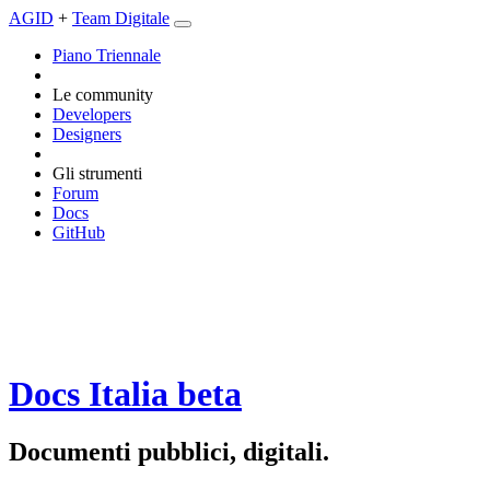
AGID
+
Team Digitale
Piano Triennale
Le community
Developers
Designers
Gli strumenti
Forum
Docs
GitHub
Docs Italia
beta
Documenti pubblici, digitali.