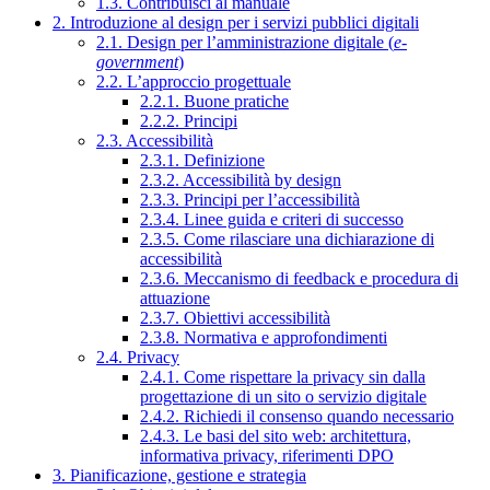
1.3. Contribuisci al manuale
2. Introduzione al design per i servizi pubblici digitali
2.1. Design per l’amministrazione digitale (
e-
government
)
2.2. L’approccio progettuale
2.2.1. Buone pratiche
2.2.2. Principi
2.3. Accessibilità
2.3.1. Definizione
2.3.2. Accessibilità by design
2.3.3. Principi per l’accessibilità
2.3.4. Linee guida e criteri di successo
2.3.5. Come rilasciare una dichiarazione di
accessibilità
2.3.6. Meccanismo di feedback e procedura di
attuazione
2.3.7. Obiettivi accessibilità
2.3.8. Normativa e approfondimenti
2.4. Privacy
2.4.1. Come rispettare la privacy sin dalla
progettazione di un sito o servizio digitale
2.4.2. Richiedi il consenso quando necessario
2.4.3. Le basi del sito web: architettura,
informativa privacy, riferimenti DPO
3. Pianificazione, gestione e strategia