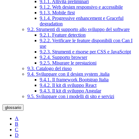
9.1.1. Attività preliminari
9.1.2. Web design responsivo e accessibile
9.1.3. Mobile first
9.1.4. Progressive enhancement e Graceful
degradation
9.2. Strumenti di supporto allo sviluppo del software
9.2.1. Feature detection
9.2.2. Verificare le feature disponibili con Can I
use
9.2.3. Strumenti e risorse per CSS e JavaScript
9.2.4. Supporto browser
9.2.5. Misurare le prestazioni
9.3. Catalogo del riuso
9.4. Sviluppare con il design system .italia
9.4.1. Il framework Bootstrap Italia
9.4.2. Il kit di sviluppo React
9.4.3. Il kit di sviluppo Angular
9.5. Sviluppare con i modelli di sito e servizi
glossario
A
B
C
D