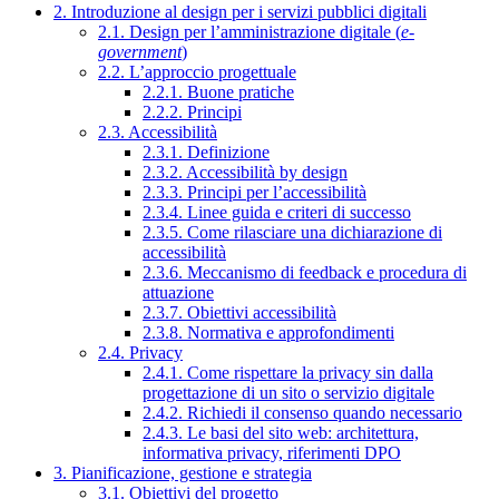
2. Introduzione al design per i servizi pubblici digitali
2.1. Design per l’amministrazione digitale (
e-
government
)
2.2. L’approccio progettuale
2.2.1. Buone pratiche
2.2.2. Principi
2.3. Accessibilità
2.3.1. Definizione
2.3.2. Accessibilità by design
2.3.3. Principi per l’accessibilità
2.3.4. Linee guida e criteri di successo
2.3.5. Come rilasciare una dichiarazione di
accessibilità
2.3.6. Meccanismo di feedback e procedura di
attuazione
2.3.7. Obiettivi accessibilità
2.3.8. Normativa e approfondimenti
2.4. Privacy
2.4.1. Come rispettare la privacy sin dalla
progettazione di un sito o servizio digitale
2.4.2. Richiedi il consenso quando necessario
2.4.3. Le basi del sito web: architettura,
informativa privacy, riferimenti DPO
3. Pianificazione, gestione e strategia
3.1. Obiettivi del progetto