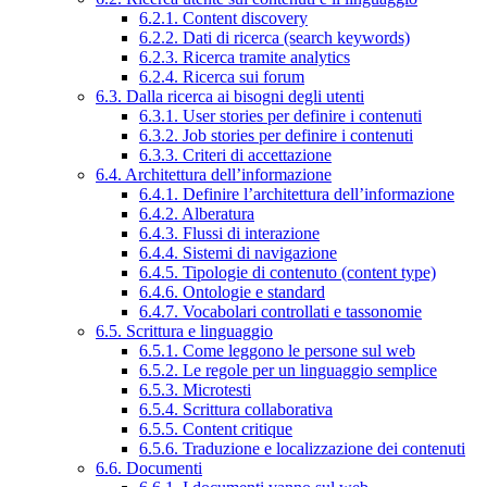
6.2.1. Content discovery
6.2.2. Dati di ricerca (search keywords)
6.2.3. Ricerca tramite analytics
6.2.4. Ricerca sui forum
6.3. Dalla ricerca ai bisogni degli utenti
6.3.1. User stories per definire i contenuti
6.3.2. Job stories per definire i contenuti
6.3.3. Criteri di accettazione
6.4. Architettura dell’informazione
6.4.1. Definire l’architettura dell’informazione
6.4.2. Alberatura
6.4.3. Flussi di interazione
6.4.4. Sistemi di navigazione
6.4.5. Tipologie di contenuto (content type)
6.4.6. Ontologie e standard
6.4.7. Vocabolari controllati e tassonomie
6.5. Scrittura e linguaggio
6.5.1. Come leggono le persone sul web
6.5.2. Le regole per un linguaggio semplice
6.5.3. Microtesti
6.5.4. Scrittura collaborativa
6.5.5. Content critique
6.5.6. Traduzione e localizzazione dei contenuti
6.6. Documenti