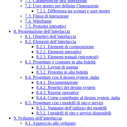
7.1. Caratteristiche dell’interazione
7.2. User stories per definire l’interazione
7.2.1. Differenza tra scenari e user stories
7.3. Flussi di interazione
7.4. Wireframe
7.5. Prototipi interattivi
8. Progettazione dell’interfaccia
8.1. Obiettivi dell’interfaccia
8.2. Elementi dell’interfaccia
8.2.1. Elementi di composizione
8.2.2. Elementi interattivi
8.2.3. Elementi testuali (microtesti)
8.3. Progettare e costruire in alta fedeltà
8.3.1. Layout di pagina
8.3.2. Prototipi in alta fedeltà
8.4. Progettare con il design system .italia
8.4.1. Documentazione
8.4.2. Benefici del design system
8.4.3. Risorse operative
8.4.4. Come contribuire al design system .italia
8.5. Progettare con i modelli di sito e servizi
8.5.1. Vantaggi dell’utilizzo dei modelli
8.5.2. I modelli di sito e servizi disponibili
9. Sviluppo dell’interfaccia
9.1. Approccio allo sviluppo