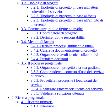
3.2. Tipologie di progetti
3.2.1. Tipologie di progetto in base agli attori
coinvolti nel servizio
3.2.2. Tipologie di progetto in base al focus
3.2.3. Tipologie di progetto in base all’ambito di
intervento
3.3. Competenze, ruoli e figure coinvolte
3.3.1. Coordinatore di progetto
3.3.2. Definire ruoli e responsabilità
3.4. Metodo di lavoro
3.4.1. Definire processi, strumenti e rituali
3.4.2. Curare la documentazione di progetto
3.4.3. Organizzare tavoli tecnici collaborativi
3.4.4. Prendere decisioni
3.5. Il processo progettuale
3.5.1. Organizzare il progetto e la sua gestione
3.5.2. Comprendere il contesto d’uso del servizio
pubblico
3.5.3. Progettare i processi e i
touchpoint
del
servizio
3.5.4. Realizzare l’interfaccia utente del servizio
3.5.5. Validare la soluzione ottenuta
4. Ricerca progettuale
4.1. Ricerca primaria
4.1.1. Interviste