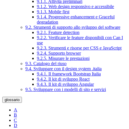
9.1.1. Attività preliminari
9.1.2. Web design responsivo e accessibile
9.1.3. Mobile first
9.1.4. Progressive enhancement e Graceful
degradation
9.2. Strumenti di supporto allo sviluppo del software
9.2.1. Feature detection
9.2.2. Verificare le feature disponibili con Can I
use
9.2.3. Strumenti e risorse per CSS e JavaScript
9.2.4. Supporto browser
9.2.5. Misurare le prestazioni
9.3. Catalogo del riuso
9.4. Sviluppare con il design system .italia
9.4.1. Il framework Bootstrap Italia
9.4.2. Il kit di sviluppo React
9.4.3. Il kit di sviluppo Angular
9.5. Sviluppare con i modelli di sito e servizi
glossario
A
B
C
D