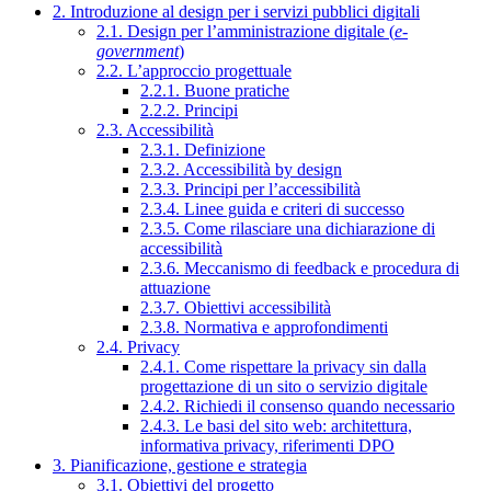
2. Introduzione al design per i servizi pubblici digitali
2.1. Design per l’amministrazione digitale (
e-
government
)
2.2. L’approccio progettuale
2.2.1. Buone pratiche
2.2.2. Principi
2.3. Accessibilità
2.3.1. Definizione
2.3.2. Accessibilità by design
2.3.3. Principi per l’accessibilità
2.3.4. Linee guida e criteri di successo
2.3.5. Come rilasciare una dichiarazione di
accessibilità
2.3.6. Meccanismo di feedback e procedura di
attuazione
2.3.7. Obiettivi accessibilità
2.3.8. Normativa e approfondimenti
2.4. Privacy
2.4.1. Come rispettare la privacy sin dalla
progettazione di un sito o servizio digitale
2.4.2. Richiedi il consenso quando necessario
2.4.3. Le basi del sito web: architettura,
informativa privacy, riferimenti DPO
3. Pianificazione, gestione e strategia
3.1. Obiettivi del progetto