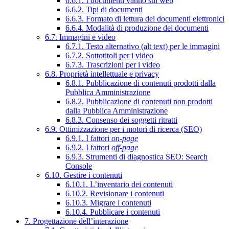
6.6.1. I documenti vanno sul web
6.6.2. Tipi di documenti
6.6.3. Formato di lettura dei documenti elettronici
6.6.4. Modalità di produzione dei documenti
6.7. Immagini e video
6.7.1. Testo alternativo (alt text) per le immagini
6.7.2. Sottotitoli per i video
6.7.3. Trascrizioni per i video
6.8. Proprietà intellettuale e privacy
6.8.1. Pubblicazione di contenuti prodotti dalla
Pubblica Amministrazione
6.8.2. Pubblicazione di contenuti non prodotti
dalla Pubblica Amministrazione
6.8.3. Consenso dei soggetti ritratti
6.9. Ottimizzazione per i motori di ricerca (SEO)
6.9.1. I fattori
on-page
6.9.2. I fattori
off-page
6.9.3. Strumenti di diagnostica SEO: Search
Console
6.10. Gestire i contenuti
6.10.1. L’inventario dei contenuti
6.10.2. Revisionare i contenuti
6.10.3. Migrare i contenuti
6.10.4. Pubblicare i contenuti
7. Progettazione dell’interazione