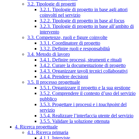
3.2. Tipologie di progetti
3.2.1. Tipologie di progetto in base agli attori
coinvolti nel servizio
3.2.2. Tipologie di progetto in base al focus
3.2.3. Tipologie di progetto in base all’ambito di
intervento
3.3. Competenze, ruoli e figure coinvolte
3.3.1. Coordinatore di progetto
3.3.2. Definire ruoli e responsabilità
3.4. Metodo di lavoro
3.4.1. Definire processi, strumenti e rituali
3.4.2. Curare la documentazione di progetto
3.4.3. Organizzare tavoli tecnici collaborativi
3.4.4. Prendere decisioni
3.5. Il processo progettuale
3.5.1. Organizzare il progetto e la sua gestione
3.5.2. Comprendere il contesto d’uso del servizio
pubblico
3.5.3. Progettare i processi e i
touchpoint
del
servizio
3.5.4. Realizzare l’interfaccia utente del servizio
3.5.5. Validare la soluzione ottenuta
4. Ricerca progettuale
4.1. Ricerca primaria
4.1.1. Interviste