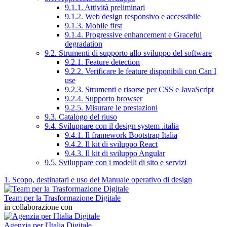
9.1.1. Attività preliminari
9.1.2. Web design responsivo e accessibile
9.1.3. Mobile first
9.1.4. Progressive enhancement e Graceful
degradation
9.2. Strumenti di supporto allo sviluppo del software
9.2.1. Feature detection
9.2.2. Verificare le feature disponibili con Can I
use
9.2.3. Strumenti e risorse per CSS e JavaScript
9.2.4. Supporto browser
9.2.5. Misurare le prestazioni
9.3. Catalogo del riuso
9.4. Sviluppare con il design system .italia
9.4.1. Il framework Bootstrap Italia
9.4.2. Il kit di sviluppo React
9.4.3. Il kit di sviluppo Angular
9.5. Sviluppare con i modelli di sito e servizi
1. Scopo, destinatari e uso del Manuale operativo di design
Team per la Trasformazione Digitale
in collaborazione con
Agenzia per l'Italia Digitale