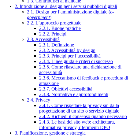
1.3. Contribuisci al manuale
2. Introduzione al design per i servizi pubblici digitali
2.1. Design per l’amministrazione digitale (
e-
government
)
2.2. L’approccio progettuale
2.2.1. Buone pratiche
2.2.2. Principi
2.3. Accessibilità
2.3.1. Definizione
2.3.2. Accessibilità by design
2.3.3. Principi per l’accessibilità
2.3.4. Linee guida e criteri di successo
2.3.5. Come rilasciare una dichiarazione di
accessibilità
2.3.6. Meccanismo di feedback e procedura di
attuazione
2.3.7. Obiettivi accessibilità
2.3.8. Normativa e approfondimenti
2.4. Privacy
2.4.1. Come rispettare la privacy sin dalla
progettazione di un sito o servizio digitale
2.4.2. Richiedi il consenso quando necessario
2.4.3. Le basi del sito web: architettura,
informativa privacy, riferimenti DPO
3. Pianificazione, gestione e strategia