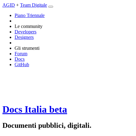
AGID
+
Team Digitale
Piano Triennale
Le community
Developers
Designers
Gli strumenti
Forum
Docs
GitHub
Docs Italia
beta
Documenti pubblici, digitali.