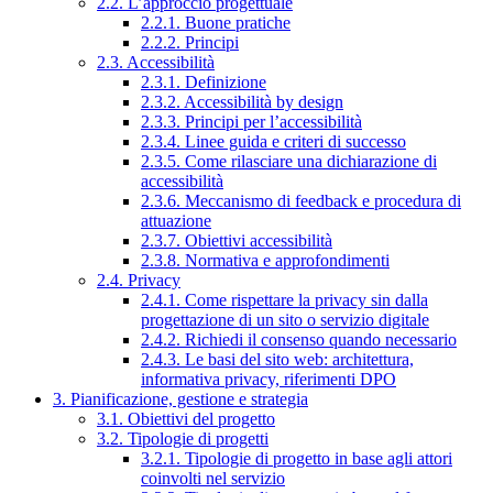
2.2. L’approccio progettuale
2.2.1. Buone pratiche
2.2.2. Principi
2.3. Accessibilità
2.3.1. Definizione
2.3.2. Accessibilità by design
2.3.3. Principi per l’accessibilità
2.3.4. Linee guida e criteri di successo
2.3.5. Come rilasciare una dichiarazione di
accessibilità
2.3.6. Meccanismo di feedback e procedura di
attuazione
2.3.7. Obiettivi accessibilità
2.3.8. Normativa e approfondimenti
2.4. Privacy
2.4.1. Come rispettare la privacy sin dalla
progettazione di un sito o servizio digitale
2.4.2. Richiedi il consenso quando necessario
2.4.3. Le basi del sito web: architettura,
informativa privacy, riferimenti DPO
3. Pianificazione, gestione e strategia
3.1. Obiettivi del progetto
3.2. Tipologie di progetti
3.2.1. Tipologie di progetto in base agli attori
coinvolti nel servizio