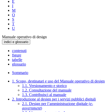
E
I
M
O
S
T
U
Manuale operativo di design
indici e glossario
contenuti
figure
tabelle
glossario
Sommario
1. Scopo, destinatari e uso del Manuale operativo di design
1.1. Versionamento e storico
1.2. Consultazione del manuale
1.3. Contribuisci al manuale
2. Introduzione al design per i servizi pubblici digitali
2.1. Design per l’amministrazione digitale (
e-
government
)