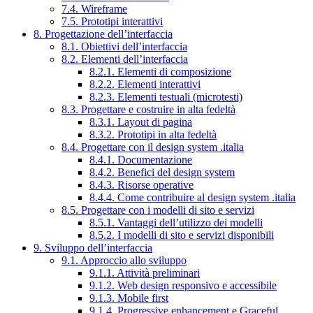
7.4. Wireframe
7.5. Prototipi interattivi
8. Progettazione dell’interfaccia
8.1. Obiettivi dell’interfaccia
8.2. Elementi dell’interfaccia
8.2.1. Elementi di composizione
8.2.2. Elementi interattivi
8.2.3. Elementi testuali (microtesti)
8.3. Progettare e costruire in alta fedeltà
8.3.1. Layout di pagina
8.3.2. Prototipi in alta fedeltà
8.4. Progettare con il design system .italia
8.4.1. Documentazione
8.4.2. Benefici del design system
8.4.3. Risorse operative
8.4.4. Come contribuire al design system .italia
8.5. Progettare con i modelli di sito e servizi
8.5.1. Vantaggi dell’utilizzo dei modelli
8.5.2. I modelli di sito e servizi disponibili
9. Sviluppo dell’interfaccia
9.1. Approccio allo sviluppo
9.1.1. Attività preliminari
9.1.2. Web design responsivo e accessibile
9.1.3. Mobile first
9.1.4. Progressive enhancement e Graceful