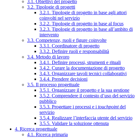
3.1. Obiettivi del progetto
3.2. Tipologie di progetti
3.2.1. Tipologie di progetto in base agli attori
coinvolti nel servizio
3.2.2. Tipologie di progetto in base al focus
3.2.3. Tipologie di progetto in base all’ambito di
intervento
3.3. Competenze, ruoli e figure coinvolte
3.3.1. Coordinatore di progetto
3.3.2. Definire ruoli e responsabilità
3.4. Metodo di lavoro
3.4.1. Definire processi, strumenti e rituali
3.4.2. Curare la documentazione di progetto
3.4.3. Organizzare tavoli tecnici collaborativi
3.4.4. Prendere decisioni
3.5. Il processo progettuale
3.5.1. Organizzare il progetto e la sua gestione
3.5.2. Comprendere il contesto d’uso del servizio
pubblico
3.5.3. Progettare i processi e i
touchpoint
del
servizio
3.5.4. Realizzare l’interfaccia utente del servizio
3.5.5. Validare la soluzione ottenuta
4. Ricerca progettuale
4.1. Ricerca primaria