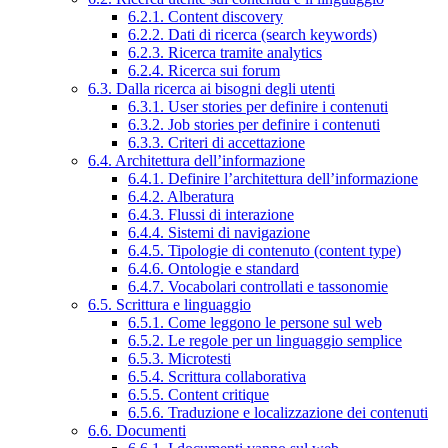
6.2.1. Content discovery
6.2.2. Dati di ricerca (search keywords)
6.2.3. Ricerca tramite analytics
6.2.4. Ricerca sui forum
6.3. Dalla ricerca ai bisogni degli utenti
6.3.1. User stories per definire i contenuti
6.3.2. Job stories per definire i contenuti
6.3.3. Criteri di accettazione
6.4. Architettura dell’informazione
6.4.1. Definire l’architettura dell’informazione
6.4.2. Alberatura
6.4.3. Flussi di interazione
6.4.4. Sistemi di navigazione
6.4.5. Tipologie di contenuto (content type)
6.4.6. Ontologie e standard
6.4.7. Vocabolari controllati e tassonomie
6.5. Scrittura e linguaggio
6.5.1. Come leggono le persone sul web
6.5.2. Le regole per un linguaggio semplice
6.5.3. Microtesti
6.5.4. Scrittura collaborativa
6.5.5. Content critique
6.5.6. Traduzione e localizzazione dei contenuti
6.6. Documenti