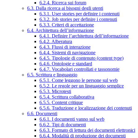
6.2.4. Ricerca sui forum
6.3. Dalla ricerca ai bisogni degli utenti
6.3.1. User stories per definire i contenuti
6.3.2. Job stories per definire i contenuti
6.3.3. Criteri di accettazione
6.4. Architettura dell’informazione
6.4.1. Definire l’architettura dell’informazione
6.4.2. Alberatura
6.4.3. Flussi di interazione
6.4.4. Sistemi di navigazione
6.4.5. Tipologie di contenuto (content type)
6.4.6. Ontologie e standard
6.4.7. Vocabolari controllati e tassonomie
6.5. Scrittura e linguaggio
6.5.1. Come leggono le persone sul web
6.5.2. Le regole per un linguaggio semplice
6.5.3. Microtesti
6.5.4. Scrittura collaborativa
6.5.5. Content critique
6.5.6. Traduzione e localizzazione dei contenuti
6.6. Documenti
6.6.1. I documenti vanno sul web
6.6.2. Tipi di documenti
6.6.3. Formato di lettura dei documenti elettronici
6.6.4. Modalità di produzione dei documenti