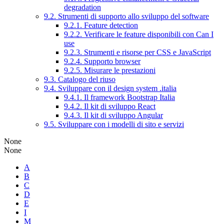
degradation
9.2. Strumenti di supporto allo sviluppo del software
9.2.1. Feature detection
9.2.2. Verificare le feature disponibili con Can I
use
9.2.3. Strumenti e risorse per CSS e JavaScript
9.2.4. Supporto browser
9.2.5. Misurare le prestazioni
9.3. Catalogo del riuso
9.4. Sviluppare con il design system .italia
9.4.1. Il framework Bootstrap Italia
9.4.2. Il kit di sviluppo React
9.4.3. Il kit di sviluppo Angular
9.5. Sviluppare con i modelli di sito e servizi
None
None
A
B
C
D
E
I
M