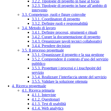
3.2.2. Tipologie di progetto in base al focus
3.2.3. Tipologie di progetto in base all’ambito di
intervento
3.3. Competenze, ruoli e figure coinvolte
3.3.1. Coordinatore di progetto
3.3.2. Definire ruoli e responsabilità
3.4. Metodo di lavoro
3.4.1. Definire processi, strumenti e rituali
3.4.2. Curare la documentazione di progetto
3.4.3. Organizzare tavoli tecnici collaborativi
3.4.4. Prendere decisioni
3.5. Il processo progettuale
3.5.1. Organizzare il progetto e la sua gestione
3.5.2. Comprendere il contesto d’uso del servizio
pubblico
3.5.3. Progettare i processi e i
touchpoint
del
servizio
3.5.4. Realizzare l’interfaccia utente del servizio
3.5.5. Validare la soluzione ottenuta
4. Ricerca progettuale
4.1. Ricerca primaria
4.1.1. Interviste
4.1.2. Questionari
4.1.3. Test di usabilità
4.1.4. Web analytics