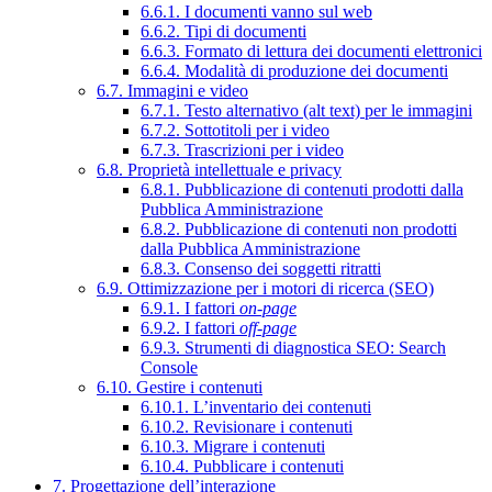
6.6.1. I documenti vanno sul web
6.6.2. Tipi di documenti
6.6.3. Formato di lettura dei documenti elettronici
6.6.4. Modalità di produzione dei documenti
6.7. Immagini e video
6.7.1. Testo alternativo (alt text) per le immagini
6.7.2. Sottotitoli per i video
6.7.3. Trascrizioni per i video
6.8. Proprietà intellettuale e privacy
6.8.1. Pubblicazione di contenuti prodotti dalla
Pubblica Amministrazione
6.8.2. Pubblicazione di contenuti non prodotti
dalla Pubblica Amministrazione
6.8.3. Consenso dei soggetti ritratti
6.9. Ottimizzazione per i motori di ricerca (SEO)
6.9.1. I fattori
on-page
6.9.2. I fattori
off-page
6.9.3. Strumenti di diagnostica SEO: Search
Console
6.10. Gestire i contenuti
6.10.1. L’inventario dei contenuti
6.10.2. Revisionare i contenuti
6.10.3. Migrare i contenuti
6.10.4. Pubblicare i contenuti
7. Progettazione dell’interazione