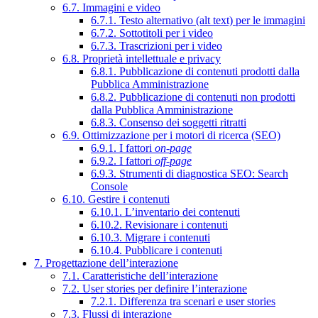
6.7. Immagini e video
6.7.1. Testo alternativo (alt text) per le immagini
6.7.2. Sottotitoli per i video
6.7.3. Trascrizioni per i video
6.8. Proprietà intellettuale e privacy
6.8.1. Pubblicazione di contenuti prodotti dalla
Pubblica Amministrazione
6.8.2. Pubblicazione di contenuti non prodotti
dalla Pubblica Amministrazione
6.8.3. Consenso dei soggetti ritratti
6.9. Ottimizzazione per i motori di ricerca (SEO)
6.9.1. I fattori
on-page
6.9.2. I fattori
off-page
6.9.3. Strumenti di diagnostica SEO: Search
Console
6.10. Gestire i contenuti
6.10.1. L’inventario dei contenuti
6.10.2. Revisionare i contenuti
6.10.3. Migrare i contenuti
6.10.4. Pubblicare i contenuti
7. Progettazione dell’interazione
7.1. Caratteristiche dell’interazione
7.2. User stories per definire l’interazione
7.2.1. Differenza tra scenari e user stories
7.3. Flussi di interazione