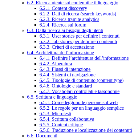
6.2. Ricerca utente sui contenuti e il linguaggio
6.2.1. Content discovery
6.2.2. Dati di ricerca (search keywords)
6.2.3. Ricerca tramite analytics
6.2.4. Ricerca sui forum
6.3. Dalla ricerca ai bisogni degli utenti
6.3.1. User stories per definire i contenuti
6.3.2. Job stories per definire i contenuti
6.3.3. Criteri di accettazione
6.4. Architettura dell’informazione
6.4.1. Definire l’architettura dell’informazione
6.4.2. Alberatura
6.4.3. Flussi di interazione
6.4.4. Sistemi di navigazione
6.4.5. Tipologie di contenuto (content type)
6.4.6. Ontologie e standard
6.4.7. Vocabolari controllati e tassonomie
6.5. Scrittura e linguaggio
6.5.1. Come leggono le persone sul web
6.5.2. Le regole per un linguaggio semplice
6.5.3. Microtesti
6.5.4. Scrittura collaborativa
6.5.5. Content critique
6.5.6. Traduzione e localizzazione dei contenuti
6.6. Documenti