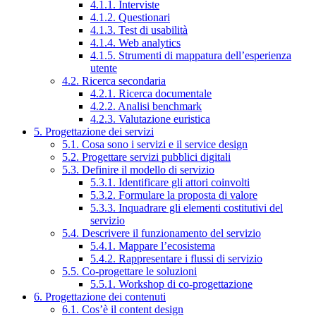
4.1.1. Interviste
4.1.2. Questionari
4.1.3. Test di usabilità
4.1.4. Web analytics
4.1.5. Strumenti di mappatura dell’esperienza
utente
4.2. Ricerca secondaria
4.2.1. Ricerca documentale
4.2.2. Analisi benchmark
4.2.3. Valutazione euristica
5. Progettazione dei servizi
5.1. Cosa sono i servizi e il service design
5.2. Progettare servizi pubblici digitali
5.3. Definire il modello di servizio
5.3.1. Identificare gli attori coinvolti
5.3.2. Formulare la proposta di valore
5.3.3. Inquadrare gli elementi costitutivi del
servizio
5.4. Descrivere il funzionamento del servizio
5.4.1. Mappare l’ecosistema
5.4.2. Rappresentare i flussi di servizio
5.5. Co-progettare le soluzioni
5.5.1. Workshop di co-progettazione
6. Progettazione dei contenuti
6.1. Cos’è il content design