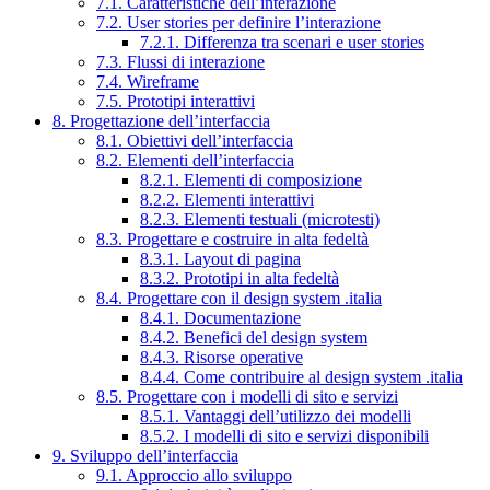
7.1. Caratteristiche dell’interazione
7.2. User stories per definire l’interazione
7.2.1. Differenza tra scenari e user stories
7.3. Flussi di interazione
7.4. Wireframe
7.5. Prototipi interattivi
8. Progettazione dell’interfaccia
8.1. Obiettivi dell’interfaccia
8.2. Elementi dell’interfaccia
8.2.1. Elementi di composizione
8.2.2. Elementi interattivi
8.2.3. Elementi testuali (microtesti)
8.3. Progettare e costruire in alta fedeltà
8.3.1. Layout di pagina
8.3.2. Prototipi in alta fedeltà
8.4. Progettare con il design system .italia
8.4.1. Documentazione
8.4.2. Benefici del design system
8.4.3. Risorse operative
8.4.4. Come contribuire al design system .italia
8.5. Progettare con i modelli di sito e servizi
8.5.1. Vantaggi dell’utilizzo dei modelli
8.5.2. I modelli di sito e servizi disponibili
9. Sviluppo dell’interfaccia
9.1. Approccio allo sviluppo