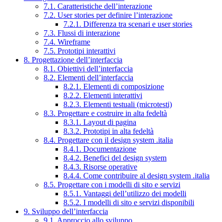
7.1. Caratteristiche dell’interazione
7.2. User stories per definire l’interazione
7.2.1. Differenza tra scenari e user stories
7.3. Flussi di interazione
7.4. Wireframe
7.5. Prototipi interattivi
8. Progettazione dell’interfaccia
8.1. Obiettivi dell’interfaccia
8.2. Elementi dell’interfaccia
8.2.1. Elementi di composizione
8.2.2. Elementi interattivi
8.2.3. Elementi testuali (microtesti)
8.3. Progettare e costruire in alta fedeltà
8.3.1. Layout di pagina
8.3.2. Prototipi in alta fedeltà
8.4. Progettare con il design system .italia
8.4.1. Documentazione
8.4.2. Benefici del design system
8.4.3. Risorse operative
8.4.4. Come contribuire al design system .italia
8.5. Progettare con i modelli di sito e servizi
8.5.1. Vantaggi dell’utilizzo dei modelli
8.5.2. I modelli di sito e servizi disponibili
9. Sviluppo dell’interfaccia
9.1. Approccio allo sviluppo