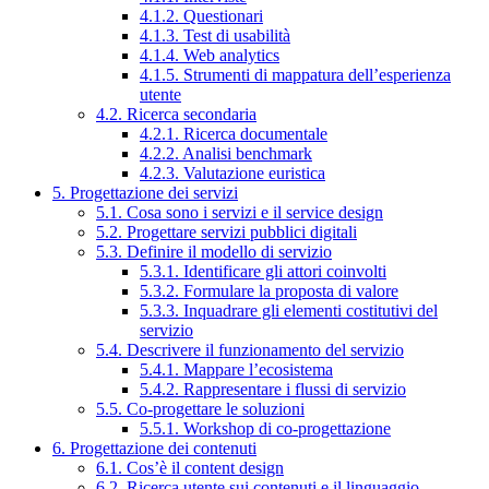
4.1.2. Questionari
4.1.3. Test di usabilità
4.1.4. Web analytics
4.1.5. Strumenti di mappatura dell’esperienza
utente
4.2. Ricerca secondaria
4.2.1. Ricerca documentale
4.2.2. Analisi benchmark
4.2.3. Valutazione euristica
5. Progettazione dei servizi
5.1. Cosa sono i servizi e il service design
5.2. Progettare servizi pubblici digitali
5.3. Definire il modello di servizio
5.3.1. Identificare gli attori coinvolti
5.3.2. Formulare la proposta di valore
5.3.3. Inquadrare gli elementi costitutivi del
servizio
5.4. Descrivere il funzionamento del servizio
5.4.1. Mappare l’ecosistema
5.4.2. Rappresentare i flussi di servizio
5.5. Co-progettare le soluzioni
5.5.1. Workshop di co-progettazione
6. Progettazione dei contenuti
6.1. Cos’è il content design
6.2. Ricerca utente sui contenuti e il linguaggio