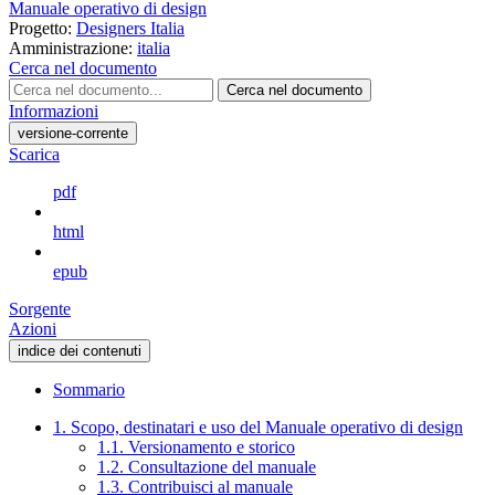
Manuale operativo di design
Progetto:
Designers Italia
Amministrazione:
italia
Cerca nel documento
Cerca nel documento
Informazioni
versione-corrente
Scarica
pdf
html
epub
Sorgente
Azioni
indice dei contenuti
Sommario
1. Scopo, destinatari e uso del Manuale operativo di design
1.1. Versionamento e storico
1.2. Consultazione del manuale
1.3. Contribuisci al manuale