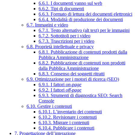
6.6.1. I documenti vanno sul web
6.6.2. Tipi di documenti
6.6.3. Formato di lettura dei documenti elettronici
6.6.4. Modalità di produzione dei documenti
6.7. Immagini e video
6.7.1. Testo alternativo (alt text) per le immagini
6.7.2. Sottotitoli per i video
6.7.3. Trascrizioni per i video
6.8. Proprietà intellettuale e privacy
6.8.1. Pubblicazione di contenuti prodotti dalla
Pubblica Amministrazione
6.8.2. Pubblicazione di contenuti non prodotti
dalla Pubblica Amministrazione
6.8.3. Consenso dei soggetti ritratti
6.9. Ottimizzazione per i motori di ricerca (SEO)
6.9.1. I fattori
on-page
6.9.2. I fattori
off-page
6.9.3. Strumenti di diagnostica SEO: Search
Console
6.10. Gestire i contenuti
6.10.1. L’inventario dei contenuti
6.10.2. Revisionare i contenuti
6.10.3. Migrare i contenuti
6.10.4. Pubblicare i contenuti
7. Progettazione dell’interazione