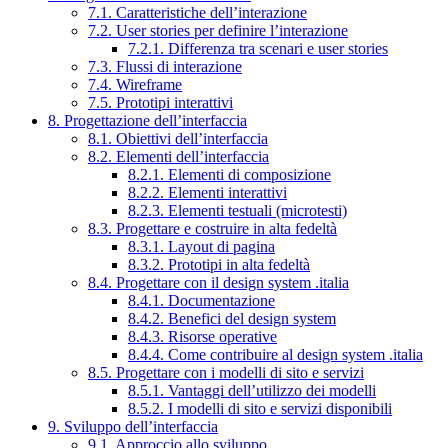
7.1. Caratteristiche dell’interazione
7.2. User stories per definire l’interazione
7.2.1. Differenza tra scenari e user stories
7.3. Flussi di interazione
7.4. Wireframe
7.5. Prototipi interattivi
8. Progettazione dell’interfaccia
8.1. Obiettivi dell’interfaccia
8.2. Elementi dell’interfaccia
8.2.1. Elementi di composizione
8.2.2. Elementi interattivi
8.2.3. Elementi testuali (microtesti)
8.3. Progettare e costruire in alta fedeltà
8.3.1. Layout di pagina
8.3.2. Prototipi in alta fedeltà
8.4. Progettare con il design system .italia
8.4.1. Documentazione
8.4.2. Benefici del design system
8.4.3. Risorse operative
8.4.4. Come contribuire al design system .italia
8.5. Progettare con i modelli di sito e servizi
8.5.1. Vantaggi dell’utilizzo dei modelli
8.5.2. I modelli di sito e servizi disponibili
9. Sviluppo dell’interfaccia
9.1. Approccio allo sviluppo