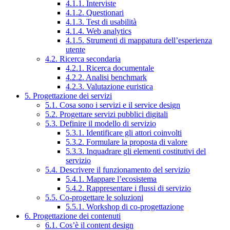
4.1.1. Interviste
4.1.2. Questionari
4.1.3. Test di usabilità
4.1.4. Web analytics
4.1.5. Strumenti di mappatura dell’esperienza
utente
4.2. Ricerca secondaria
4.2.1. Ricerca documentale
4.2.2. Analisi benchmark
4.2.3. Valutazione euristica
5. Progettazione dei servizi
5.1. Cosa sono i servizi e il service design
5.2. Progettare servizi pubblici digitali
5.3. Definire il modello di servizio
5.3.1. Identificare gli attori coinvolti
5.3.2. Formulare la proposta di valore
5.3.3. Inquadrare gli elementi costitutivi del
servizio
5.4. Descrivere il funzionamento del servizio
5.4.1. Mappare l’ecosistema
5.4.2. Rappresentare i flussi di servizio
5.5. Co-progettare le soluzioni
5.5.1. Workshop di co-progettazione
6. Progettazione dei contenuti
6.1. Cos’è il content design