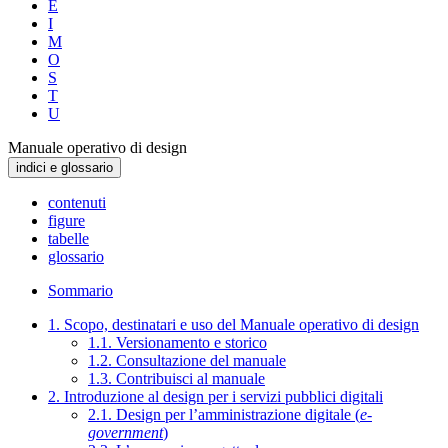
E
I
M
O
S
T
U
Manuale operativo di design
indici e glossario
contenuti
figure
tabelle
glossario
Sommario
1. Scopo, destinatari e uso del Manuale operativo di design
1.1. Versionamento e storico
1.2. Consultazione del manuale
1.3. Contribuisci al manuale
2. Introduzione al design per i servizi pubblici digitali
2.1. Design per l’amministrazione digitale (
e-
government
)