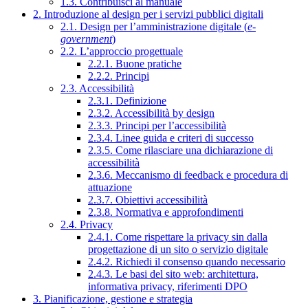
1.3. Contribuisci al manuale
2. Introduzione al design per i servizi pubblici digitali
2.1. Design per l’amministrazione digitale (
e-
government
)
2.2. L’approccio progettuale
2.2.1. Buone pratiche
2.2.2. Principi
2.3. Accessibilità
2.3.1. Definizione
2.3.2. Accessibilità by design
2.3.3. Principi per l’accessibilità
2.3.4. Linee guida e criteri di successo
2.3.5. Come rilasciare una dichiarazione di
accessibilità
2.3.6. Meccanismo di feedback e procedura di
attuazione
2.3.7. Obiettivi accessibilità
2.3.8. Normativa e approfondimenti
2.4. Privacy
2.4.1. Come rispettare la privacy sin dalla
progettazione di un sito o servizio digitale
2.4.2. Richiedi il consenso quando necessario
2.4.3. Le basi del sito web: architettura,
informativa privacy, riferimenti DPO
3. Pianificazione, gestione e strategia