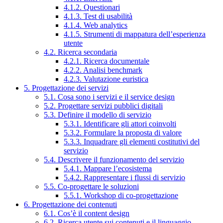
4.1.2. Questionari
4.1.3. Test di usabilità
4.1.4. Web analytics
4.1.5. Strumenti di mappatura dell’esperienza
utente
4.2. Ricerca secondaria
4.2.1. Ricerca documentale
4.2.2. Analisi benchmark
4.2.3. Valutazione euristica
5. Progettazione dei servizi
5.1. Cosa sono i servizi e il service design
5.2. Progettare servizi pubblici digitali
5.3. Definire il modello di servizio
5.3.1. Identificare gli attori coinvolti
5.3.2. Formulare la proposta di valore
5.3.3. Inquadrare gli elementi costitutivi del
servizio
5.4. Descrivere il funzionamento del servizio
5.4.1. Mappare l’ecosistema
5.4.2. Rappresentare i flussi di servizio
5.5. Co-progettare le soluzioni
5.5.1. Workshop di co-progettazione
6. Progettazione dei contenuti
6.1. Cos’è il content design
6.2. Ricerca utente sui contenuti e il linguaggio