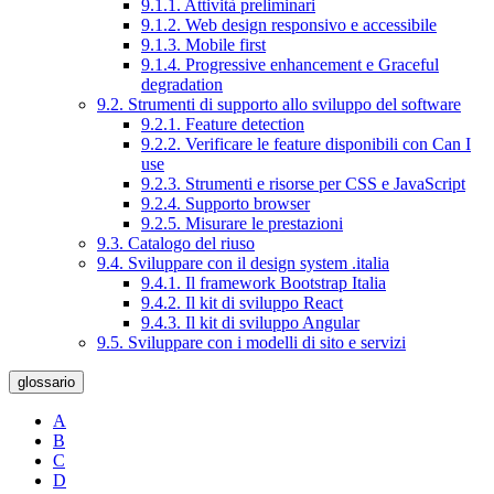
9.1.1. Attività preliminari
9.1.2. Web design responsivo e accessibile
9.1.3. Mobile first
9.1.4. Progressive enhancement e Graceful
degradation
9.2. Strumenti di supporto allo sviluppo del software
9.2.1. Feature detection
9.2.2. Verificare le feature disponibili con Can I
use
9.2.3. Strumenti e risorse per CSS e JavaScript
9.2.4. Supporto browser
9.2.5. Misurare le prestazioni
9.3. Catalogo del riuso
9.4. Sviluppare con il design system .italia
9.4.1. Il framework Bootstrap Italia
9.4.2. Il kit di sviluppo React
9.4.3. Il kit di sviluppo Angular
9.5. Sviluppare con i modelli di sito e servizi
glossario
A
B
C
D