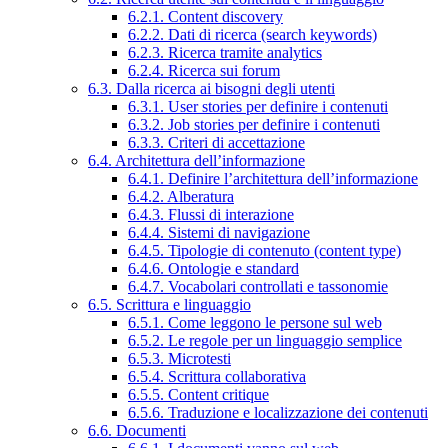
6.2.1. Content discovery
6.2.2. Dati di ricerca (search keywords)
6.2.3. Ricerca tramite analytics
6.2.4. Ricerca sui forum
6.3. Dalla ricerca ai bisogni degli utenti
6.3.1. User stories per definire i contenuti
6.3.2. Job stories per definire i contenuti
6.3.3. Criteri di accettazione
6.4. Architettura dell’informazione
6.4.1. Definire l’architettura dell’informazione
6.4.2. Alberatura
6.4.3. Flussi di interazione
6.4.4. Sistemi di navigazione
6.4.5. Tipologie di contenuto (content type)
6.4.6. Ontologie e standard
6.4.7. Vocabolari controllati e tassonomie
6.5. Scrittura e linguaggio
6.5.1. Come leggono le persone sul web
6.5.2. Le regole per un linguaggio semplice
6.5.3. Microtesti
6.5.4. Scrittura collaborativa
6.5.5. Content critique
6.5.6. Traduzione e localizzazione dei contenuti
6.6. Documenti