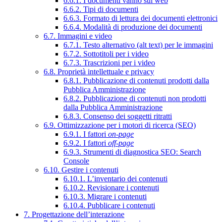
6.6.1. I documenti vanno sul web
6.6.2. Tipi di documenti
6.6.3. Formato di lettura dei documenti elettronici
6.6.4. Modalità di produzione dei documenti
6.7. Immagini e video
6.7.1. Testo alternativo (alt text) per le immagini
6.7.2. Sottotitoli per i video
6.7.3. Trascrizioni per i video
6.8. Proprietà intellettuale e privacy
6.8.1. Pubblicazione di contenuti prodotti dalla
Pubblica Amministrazione
6.8.2. Pubblicazione di contenuti non prodotti
dalla Pubblica Amministrazione
6.8.3. Consenso dei soggetti ritratti
6.9. Ottimizzazione per i motori di ricerca (SEO)
6.9.1. I fattori
on-page
6.9.2. I fattori
off-page
6.9.3. Strumenti di diagnostica SEO: Search
Console
6.10. Gestire i contenuti
6.10.1. L’inventario dei contenuti
6.10.2. Revisionare i contenuti
6.10.3. Migrare i contenuti
6.10.4. Pubblicare i contenuti
7. Progettazione dell’interazione