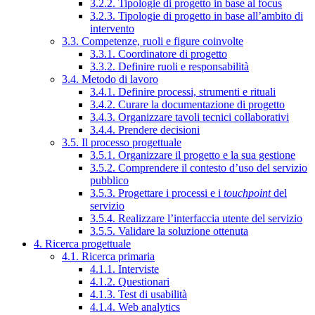
3.2.2. Tipologie di progetto in base al focus
3.2.3. Tipologie di progetto in base all’ambito di
intervento
3.3. Competenze, ruoli e figure coinvolte
3.3.1. Coordinatore di progetto
3.3.2. Definire ruoli e responsabilità
3.4. Metodo di lavoro
3.4.1. Definire processi, strumenti e rituali
3.4.2. Curare la documentazione di progetto
3.4.3. Organizzare tavoli tecnici collaborativi
3.4.4. Prendere decisioni
3.5. Il processo progettuale
3.5.1. Organizzare il progetto e la sua gestione
3.5.2. Comprendere il contesto d’uso del servizio
pubblico
3.5.3. Progettare i processi e i
touchpoint
del
servizio
3.5.4. Realizzare l’interfaccia utente del servizio
3.5.5. Validare la soluzione ottenuta
4. Ricerca progettuale
4.1. Ricerca primaria
4.1.1. Interviste
4.1.2. Questionari
4.1.3. Test di usabilità
4.1.4. Web analytics