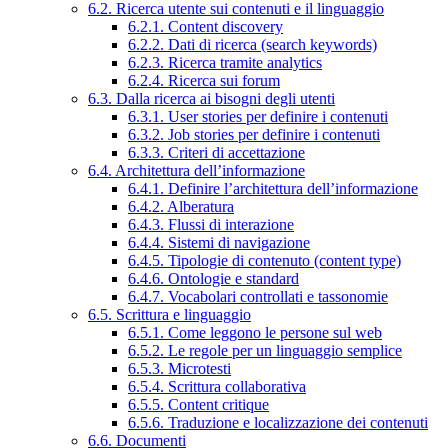
6.2. Ricerca utente sui contenuti e il linguaggio
6.2.1. Content discovery
6.2.2. Dati di ricerca (search keywords)
6.2.3. Ricerca tramite analytics
6.2.4. Ricerca sui forum
6.3. Dalla ricerca ai bisogni degli utenti
6.3.1. User stories per definire i contenuti
6.3.2. Job stories per definire i contenuti
6.3.3. Criteri di accettazione
6.4. Architettura dell’informazione
6.4.1. Definire l’architettura dell’informazione
6.4.2. Alberatura
6.4.3. Flussi di interazione
6.4.4. Sistemi di navigazione
6.4.5. Tipologie di contenuto (content type)
6.4.6. Ontologie e standard
6.4.7. Vocabolari controllati e tassonomie
6.5. Scrittura e linguaggio
6.5.1. Come leggono le persone sul web
6.5.2. Le regole per un linguaggio semplice
6.5.3. Microtesti
6.5.4. Scrittura collaborativa
6.5.5. Content critique
6.5.6. Traduzione e localizzazione dei contenuti
6.6. Documenti