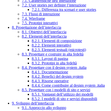
7.1. Caratteristiche dell’interazione
7.2. User stories per definire l’interazione
7.2.1. Differenza tra scenari e user stories
7.3. Flussi di interazione
7.4. Wireframe
7.5. Prototipi interattivi
8. Progettazione dell’interfaccia
8.1. Obiettivi dell’interfaccia
8.2. Elementi dell’interfaccia
8.2.1. Elementi di composizione
8.2.2. Elementi interattivi
8.2.3. Elementi testuali (microtesti)
8.3. Progettare e costruire in alta fedeltà
8.3.1. Layout di pagina
8.3.2. Prototipi in alta fedeltà
8.4. Progettare con il design system .italia
8.4.1. Documentazione
8.4.2. Benefici del design system
8.4.3. Risorse operative
8.4.4. Come contribuire al design system .italia
8.5. Progettare con i modelli di sito e servizi
8.5.1. Vantaggi dell’utilizzo dei modelli
8.5.2. I modelli di sito e servizi disponibili
9. Sviluppo dell’interfaccia
9.1. Approccio allo sviluppo