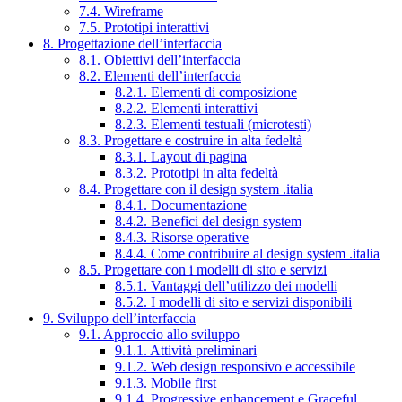
7.4. Wireframe
7.5. Prototipi interattivi
8. Progettazione dell’interfaccia
8.1. Obiettivi dell’interfaccia
8.2. Elementi dell’interfaccia
8.2.1. Elementi di composizione
8.2.2. Elementi interattivi
8.2.3. Elementi testuali (microtesti)
8.3. Progettare e costruire in alta fedeltà
8.3.1. Layout di pagina
8.3.2. Prototipi in alta fedeltà
8.4. Progettare con il design system .italia
8.4.1. Documentazione
8.4.2. Benefici del design system
8.4.3. Risorse operative
8.4.4. Come contribuire al design system .italia
8.5. Progettare con i modelli di sito e servizi
8.5.1. Vantaggi dell’utilizzo dei modelli
8.5.2. I modelli di sito e servizi disponibili
9. Sviluppo dell’interfaccia
9.1. Approccio allo sviluppo
9.1.1. Attività preliminari
9.1.2. Web design responsivo e accessibile
9.1.3. Mobile first
9.1.4. Progressive enhancement e Graceful