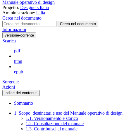
Manuale operativo di design
Progetto:
Designers Italia
Amministrazione:
italia
Cerca nel documento
Cerca nel documento
Informazioni
versione-corrente
Scarica
pdf
html
epub
Sorgente
Azioni
indice dei contenuti
Sommario
1. Scopo, destinatari e uso del Manuale operativo di design
1.1. Versionamento e storico
1.2. Consultazione del manuale
1.3. Contribuisci al manuale