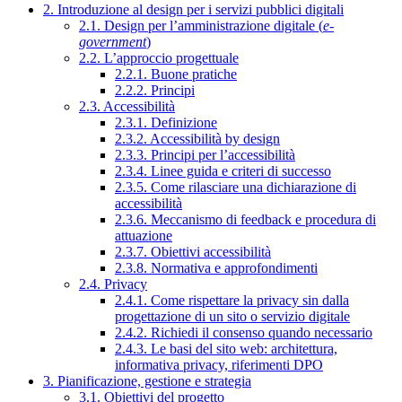
2. Introduzione al design per i servizi pubblici digitali
2.1. Design per l’amministrazione digitale (
e-
government
)
2.2. L’approccio progettuale
2.2.1. Buone pratiche
2.2.2. Principi
2.3. Accessibilità
2.3.1. Definizione
2.3.2. Accessibilità by design
2.3.3. Principi per l’accessibilità
2.3.4. Linee guida e criteri di successo
2.3.5. Come rilasciare una dichiarazione di
accessibilità
2.3.6. Meccanismo di feedback e procedura di
attuazione
2.3.7. Obiettivi accessibilità
2.3.8. Normativa e approfondimenti
2.4. Privacy
2.4.1. Come rispettare la privacy sin dalla
progettazione di un sito o servizio digitale
2.4.2. Richiedi il consenso quando necessario
2.4.3. Le basi del sito web: architettura,
informativa privacy, riferimenti DPO
3. Pianificazione, gestione e strategia
3.1. Obiettivi del progetto