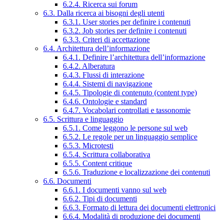
6.2.4. Ricerca sui forum
6.3. Dalla ricerca ai bisogni degli utenti
6.3.1. User stories per definire i contenuti
6.3.2. Job stories per definire i contenuti
6.3.3. Criteri di accettazione
6.4. Architettura dell’informazione
6.4.1. Definire l’architettura dell’informazione
6.4.2. Alberatura
6.4.3. Flussi di interazione
6.4.4. Sistemi di navigazione
6.4.5. Tipologie di contenuto (content type)
6.4.6. Ontologie e standard
6.4.7. Vocabolari controllati e tassonomie
6.5. Scrittura e linguaggio
6.5.1. Come leggono le persone sul web
6.5.2. Le regole per un linguaggio semplice
6.5.3. Microtesti
6.5.4. Scrittura collaborativa
6.5.5. Content critique
6.5.6. Traduzione e localizzazione dei contenuti
6.6. Documenti
6.6.1. I documenti vanno sul web
6.6.2. Tipi di documenti
6.6.3. Formato di lettura dei documenti elettronici
6.6.4. Modalità di produzione dei documenti