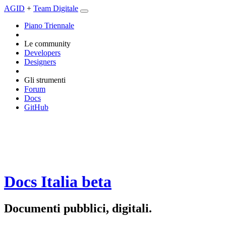
AGID
+
Team Digitale
Piano Triennale
Le community
Developers
Designers
Gli strumenti
Forum
Docs
GitHub
Docs Italia
beta
Documenti pubblici, digitali.