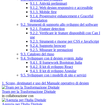
9.1.1. Attività preliminari
9.1.2. Web design responsivo e accessibile
9.1.3. Mobile first
9.1.4. Progressive enhancement e Graceful
degradation
9.2. Strumenti di supporto allo sviluppo del software
9.2.1. Feature detection
9.2.2. Verificare le feature disponibili con Can I
use
9.2.3. Strumenti e risorse per CSS e JavaScript
9.2.4. Supporto browser
9.2.5. Misurare le prestazioni
9.3. Catalogo del riuso
9.4. Sviluppare con il design system .italia
9.4.1. Il framework Bootstrap Italia
9.4.2. Il kit di sviluppo React
9.4.3. Il kit di sviluppo Angular
9.5. Sviluppare con i modelli di sito e servizi
1. Scopo, destinatari e uso del Manuale operativo di design
Team per la Trasformazione Digitale
in collaborazione con
Agenzia per l'Italia Digitale