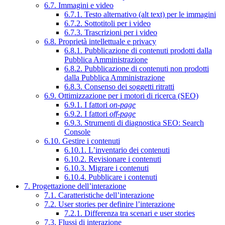
6.7. Immagini e video
6.7.1. Testo alternativo (alt text) per le immagini
6.7.2. Sottotitoli per i video
6.7.3. Trascrizioni per i video
6.8. Proprietà intellettuale e privacy
6.8.1. Pubblicazione di contenuti prodotti dalla
Pubblica Amministrazione
6.8.2. Pubblicazione di contenuti non prodotti
dalla Pubblica Amministrazione
6.8.3. Consenso dei soggetti ritratti
6.9. Ottimizzazione per i motori di ricerca (SEO)
6.9.1. I fattori
on-page
6.9.2. I fattori
off-page
6.9.3. Strumenti di diagnostica SEO: Search
Console
6.10. Gestire i contenuti
6.10.1. L’inventario dei contenuti
6.10.2. Revisionare i contenuti
6.10.3. Migrare i contenuti
6.10.4. Pubblicare i contenuti
7. Progettazione dell’interazione
7.1. Caratteristiche dell’interazione
7.2. User stories per definire l’interazione
7.2.1. Differenza tra scenari e user stories
7.3. Flussi di interazione