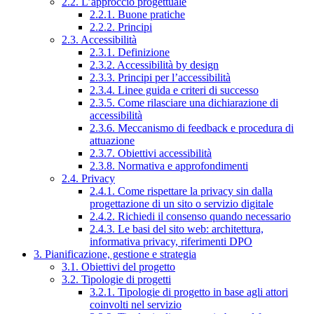
2.2. L’approccio progettuale
2.2.1. Buone pratiche
2.2.2. Principi
2.3. Accessibilità
2.3.1. Definizione
2.3.2. Accessibilità by design
2.3.3. Principi per l’accessibilità
2.3.4. Linee guida e criteri di successo
2.3.5. Come rilasciare una dichiarazione di
accessibilità
2.3.6. Meccanismo di feedback e procedura di
attuazione
2.3.7. Obiettivi accessibilità
2.3.8. Normativa e approfondimenti
2.4. Privacy
2.4.1. Come rispettare la privacy sin dalla
progettazione di un sito o servizio digitale
2.4.2. Richiedi il consenso quando necessario
2.4.3. Le basi del sito web: architettura,
informativa privacy, riferimenti DPO
3. Pianificazione, gestione e strategia
3.1. Obiettivi del progetto
3.2. Tipologie di progetti
3.2.1. Tipologie di progetto in base agli attori
coinvolti nel servizio