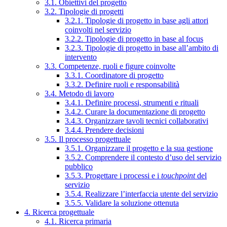
3.1. Obiettivi del progetto
3.2. Tipologie di progetti
3.2.1. Tipologie di progetto in base agli attori
coinvolti nel servizio
3.2.2. Tipologie di progetto in base al focus
3.2.3. Tipologie di progetto in base all’ambito di
intervento
3.3. Competenze, ruoli e figure coinvolte
3.3.1. Coordinatore di progetto
3.3.2. Definire ruoli e responsabilità
3.4. Metodo di lavoro
3.4.1. Definire processi, strumenti e rituali
3.4.2. Curare la documentazione di progetto
3.4.3. Organizzare tavoli tecnici collaborativi
3.4.4. Prendere decisioni
3.5. Il processo progettuale
3.5.1. Organizzare il progetto e la sua gestione
3.5.2. Comprendere il contesto d’uso del servizio
pubblico
3.5.3. Progettare i processi e i
touchpoint
del
servizio
3.5.4. Realizzare l’interfaccia utente del servizio
3.5.5. Validare la soluzione ottenuta
4. Ricerca progettuale
4.1. Ricerca primaria