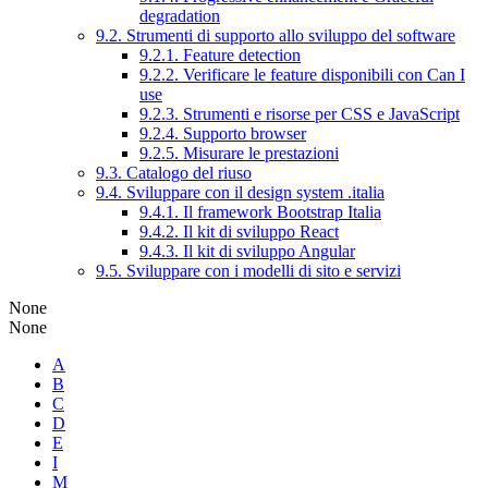
degradation
9.2. Strumenti di supporto allo sviluppo del software
9.2.1. Feature detection
9.2.2. Verificare le feature disponibili con Can I
use
9.2.3. Strumenti e risorse per CSS e JavaScript
9.2.4. Supporto browser
9.2.5. Misurare le prestazioni
9.3. Catalogo del riuso
9.4. Sviluppare con il design system .italia
9.4.1. Il framework Bootstrap Italia
9.4.2. Il kit di sviluppo React
9.4.3. Il kit di sviluppo Angular
9.5. Sviluppare con i modelli di sito e servizi
None
None
A
B
C
D
E
I
M