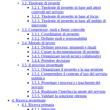
3.2. Tipologie di progetti
3.2.1. Tipologie di progetto in base agli attori
coinvolti nel servizio
3.2.2. Tipologie di progetto in base al focus
3.2.3. Tipologie di progetto in base all’ambito di
intervento
3.3. Competenze, ruoli e figure coinvolte
3.3.1. Coordinatore di progetto
3.3.2. Definire ruoli e responsabilità
3.4. Metodo di lavoro
3.4.1. Definire processi, strumenti e rituali
3.4.2. Curare la documentazione di progetto
3.4.3. Organizzare tavoli tecnici collaborativi
3.4.4. Prendere decisioni
3.5. Il processo progettuale
3.5.1. Organizzare il progetto e la sua gestione
3.5.2. Comprendere il contesto d’uso del servizio
pubblico
3.5.3. Progettare i processi e i
touchpoint
del
servizio
3.5.4. Realizzare l’interfaccia utente del servizio
3.5.5. Validare la soluzione ottenuta
4. Ricerca progettuale
4.1. Ricerca primaria
4.1.1. Interviste