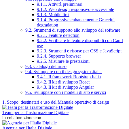
9.1.1. Attività preliminari
9.1.2. Web design responsivo e accessibile
9.1.3. Mobile first
9.1.4. Progressive enhancement e Graceful
degradation
9.2. Strumenti di supporto allo sviluppo del software
9.2.1. Feature detection
9.2.2. Verificare le feature disponibili con Can I
use
9.2.3. Strumenti e risorse per CSS e JavaScript
9.2.4. Supporto browser
9.2.5. Misurare le prestazioni
9.3. Catalogo del riuso
9.4. Sviluppare con il design system .italia
9.4.1. Il framework Bootstrap Italia
9.4.2. Il kit di sviluppo React
9.4.3. Il kit di sviluppo Angular
9.5. Sviluppare con i modelli di sito e servizi
1. Scopo, destinatari e uso del Manuale operativo di design
Team per la Trasformazione Digitale
in collaborazione con
Agenzia per l'Italia Digitale