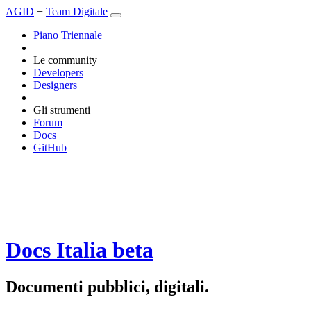
AGID
+
Team Digitale
Piano Triennale
Le community
Developers
Designers
Gli strumenti
Forum
Docs
GitHub
Docs Italia
beta
Documenti pubblici, digitali.