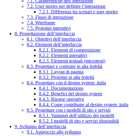
7.1. Caratteristiche dell’interazione
7.2. User stories per definire l’interazione
7.2.1. Differenza tra scenari e user stories
7.3. Flussi di interazione
7.4. Wireframe
7.5. Prototipi interattivi
8. Progettazione dell’interfaccia
8.1. Obiettivi dell’interfaccia
8.2. Elementi dell’interfaccia
8.2.1. Elementi di composizione
8.2.2. Elementi interattivi
8.2.3. Elementi testuali (microtesti)
8.3. Progettare e costruire in alta fedeltà
8.3.1. Layout di pagina
8.3.2. Prototipi in alta fedeltà
8.4. Progettare con il design system .italia
8.4.1. Documentazione
8.4.2. Benefici del design system
8.4.3. Risorse operative
8.4.4. Come contribuire al design system .italia
8.5. Progettare con i modelli di sito e servizi
8.5.1. Vantaggi dell’utilizzo dei modelli
8.5.2. I modelli di sito e servizi disponibili
9. Sviluppo dell’interfaccia
9.1. Approccio allo sviluppo