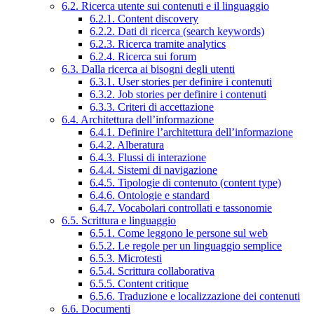
6.2. Ricerca utente sui contenuti e il linguaggio
6.2.1. Content discovery
6.2.2. Dati di ricerca (search keywords)
6.2.3. Ricerca tramite analytics
6.2.4. Ricerca sui forum
6.3. Dalla ricerca ai bisogni degli utenti
6.3.1. User stories per definire i contenuti
6.3.2. Job stories per definire i contenuti
6.3.3. Criteri di accettazione
6.4. Architettura dell’informazione
6.4.1. Definire l’architettura dell’informazione
6.4.2. Alberatura
6.4.3. Flussi di interazione
6.4.4. Sistemi di navigazione
6.4.5. Tipologie di contenuto (content type)
6.4.6. Ontologie e standard
6.4.7. Vocabolari controllati e tassonomie
6.5. Scrittura e linguaggio
6.5.1. Come leggono le persone sul web
6.5.2. Le regole per un linguaggio semplice
6.5.3. Microtesti
6.5.4. Scrittura collaborativa
6.5.5. Content critique
6.5.6. Traduzione e localizzazione dei contenuti
6.6. Documenti