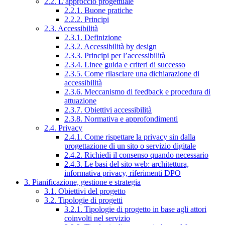
2.2. L’approccio progettuale
2.2.1. Buone pratiche
2.2.2. Principi
2.3. Accessibilità
2.3.1. Definizione
2.3.2. Accessibilità by design
2.3.3. Principi per l’accessibilità
2.3.4. Linee guida e criteri di successo
2.3.5. Come rilasciare una dichiarazione di
accessibilità
2.3.6. Meccanismo di feedback e procedura di
attuazione
2.3.7. Obiettivi accessibilità
2.3.8. Normativa e approfondimenti
2.4. Privacy
2.4.1. Come rispettare la privacy sin dalla
progettazione di un sito o servizio digitale
2.4.2. Richiedi il consenso quando necessario
2.4.3. Le basi del sito web: architettura,
informativa privacy, riferimenti DPO
3. Pianificazione, gestione e strategia
3.1. Obiettivi del progetto
3.2. Tipologie di progetti
3.2.1. Tipologie di progetto in base agli attori
coinvolti nel servizio