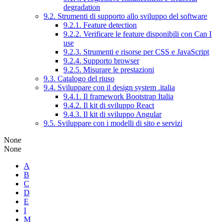
degradation
9.2. Strumenti di supporto allo sviluppo del software
9.2.1. Feature detection
9.2.2. Verificare le feature disponibili con Can I
use
9.2.3. Strumenti e risorse per CSS e JavaScript
9.2.4. Supporto browser
9.2.5. Misurare le prestazioni
9.3. Catalogo del riuso
9.4. Sviluppare con il design system .italia
9.4.1. Il framework Bootstrap Italia
9.4.2. Il kit di sviluppo React
9.4.3. Il kit di sviluppo Angular
9.5. Sviluppare con i modelli di sito e servizi
None
None
A
B
C
D
E
I
M