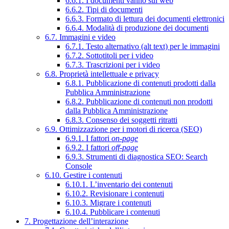
6.6.1. I documenti vanno sul web
6.6.2. Tipi di documenti
6.6.3. Formato di lettura dei documenti elettronici
6.6.4. Modalità di produzione dei documenti
6.7. Immagini e video
6.7.1. Testo alternativo (alt text) per le immagini
6.7.2. Sottotitoli per i video
6.7.3. Trascrizioni per i video
6.8. Proprietà intellettuale e privacy
6.8.1. Pubblicazione di contenuti prodotti dalla
Pubblica Amministrazione
6.8.2. Pubblicazione di contenuti non prodotti
dalla Pubblica Amministrazione
6.8.3. Consenso dei soggetti ritratti
6.9. Ottimizzazione per i motori di ricerca (SEO)
6.9.1. I fattori
on-page
6.9.2. I fattori
off-page
6.9.3. Strumenti di diagnostica SEO: Search
Console
6.10. Gestire i contenuti
6.10.1. L’inventario dei contenuti
6.10.2. Revisionare i contenuti
6.10.3. Migrare i contenuti
6.10.4. Pubblicare i contenuti
7. Progettazione dell’interazione