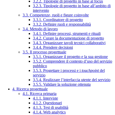
3.2.2. Tipologie di progetto in base al focus
3.2.3. Tipologie di progetto in base all’ambito di
intervento
3.3. Competenze, ruoli e figure coinvolte
3.3.1. Coordinatore di progetto
3.3.2. Definire ruoli e responsabilità
3.4. Metodo di lavoro
3.4.1. Definire processi, strumenti e rituali
3.4.2. Curare la documentazione di progetto
3.4.3. Organizzare tavoli tecnici collaborativi
3.4.4. Prendere decisioni
3.5. Il processo progettuale
3.5.1. Organizzare il progetto e la sua gestione
3.5.2. Comprendere il contesto d’uso del servizio
pubblico
3.5.3. Progettare i processi e i
touchpoint
del
servizio
3.5.4. Realizzare l’interfaccia utente del servizio
3.5.5. Validare la soluzione ottenuta
4. Ricerca progettuale
4.1. Ricerca primaria
4.1.1. Interviste
4.1.2. Questionari
4.1.3. Test di usabilità
4.1.4. Web analytics