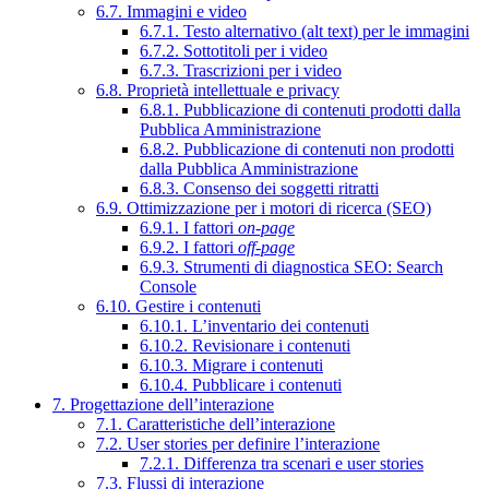
6.7. Immagini e video
6.7.1. Testo alternativo (alt text) per le immagini
6.7.2. Sottotitoli per i video
6.7.3. Trascrizioni per i video
6.8. Proprietà intellettuale e privacy
6.8.1. Pubblicazione di contenuti prodotti dalla
Pubblica Amministrazione
6.8.2. Pubblicazione di contenuti non prodotti
dalla Pubblica Amministrazione
6.8.3. Consenso dei soggetti ritratti
6.9. Ottimizzazione per i motori di ricerca (SEO)
6.9.1. I fattori
on-page
6.9.2. I fattori
off-page
6.9.3. Strumenti di diagnostica SEO: Search
Console
6.10. Gestire i contenuti
6.10.1. L’inventario dei contenuti
6.10.2. Revisionare i contenuti
6.10.3. Migrare i contenuti
6.10.4. Pubblicare i contenuti
7. Progettazione dell’interazione
7.1. Caratteristiche dell’interazione
7.2. User stories per definire l’interazione
7.2.1. Differenza tra scenari e user stories
7.3. Flussi di interazione