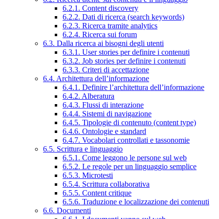
6.2.1. Content discovery
6.2.2. Dati di ricerca (search keywords)
6.2.3. Ricerca tramite analytics
6.2.4. Ricerca sui forum
6.3. Dalla ricerca ai bisogni degli utenti
6.3.1. User stories per definire i contenuti
6.3.2. Job stories per definire i contenuti
6.3.3. Criteri di accettazione
6.4. Architettura dell’informazione
6.4.1. Definire l’architettura dell’informazione
6.4.2. Alberatura
6.4.3. Flussi di interazione
6.4.4. Sistemi di navigazione
6.4.5. Tipologie di contenuto (content type)
6.4.6. Ontologie e standard
6.4.7. Vocabolari controllati e tassonomie
6.5. Scrittura e linguaggio
6.5.1. Come leggono le persone sul web
6.5.2. Le regole per un linguaggio semplice
6.5.3. Microtesti
6.5.4. Scrittura collaborativa
6.5.5. Content critique
6.5.6. Traduzione e localizzazione dei contenuti
6.6. Documenti