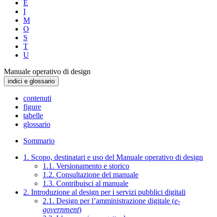
E
I
M
O
S
T
U
Manuale operativo di design
indici e glossario
contenuti
figure
tabelle
glossario
Sommario
1. Scopo, destinatari e uso del Manuale operativo di design
1.1. Versionamento e storico
1.2. Consultazione del manuale
1.3. Contribuisci al manuale
2. Introduzione al design per i servizi pubblici digitali
2.1. Design per l’amministrazione digitale (
e-
government
)