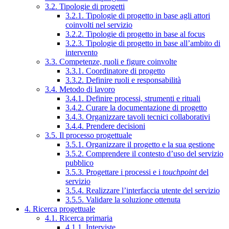
3.2. Tipologie di progetti
3.2.1. Tipologie di progetto in base agli attori
coinvolti nel servizio
3.2.2. Tipologie di progetto in base al focus
3.2.3. Tipologie di progetto in base all’ambito di
intervento
3.3. Competenze, ruoli e figure coinvolte
3.3.1. Coordinatore di progetto
3.3.2. Definire ruoli e responsabilità
3.4. Metodo di lavoro
3.4.1. Definire processi, strumenti e rituali
3.4.2. Curare la documentazione di progetto
3.4.3. Organizzare tavoli tecnici collaborativi
3.4.4. Prendere decisioni
3.5. Il processo progettuale
3.5.1. Organizzare il progetto e la sua gestione
3.5.2. Comprendere il contesto d’uso del servizio
pubblico
3.5.3. Progettare i processi e i
touchpoint
del
servizio
3.5.4. Realizzare l’interfaccia utente del servizio
3.5.5. Validare la soluzione ottenuta
4. Ricerca progettuale
4.1. Ricerca primaria
4.1.1. Interviste