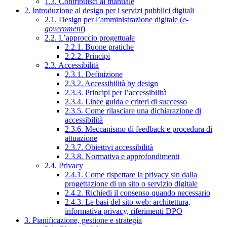
1.3. Contribuisci al manuale
2. Introduzione al design per i servizi pubblici digitali
2.1. Design per l’amministrazione digitale (
e-
government
)
2.2. L’approccio progettuale
2.2.1. Buone pratiche
2.2.2. Principi
2.3. Accessibilità
2.3.1. Definizione
2.3.2. Accessibilità by design
2.3.3. Principi per l’accessibilità
2.3.4. Linee guida e criteri di successo
2.3.5. Come rilasciare una dichiarazione di
accessibilità
2.3.6. Meccanismo di feedback e procedura di
attuazione
2.3.7. Obiettivi accessibilità
2.3.8. Normativa e approfondimenti
2.4. Privacy
2.4.1. Come rispettare la privacy sin dalla
progettazione di un sito o servizio digitale
2.4.2. Richiedi il consenso quando necessario
2.4.3. Le basi del sito web: architettura,
informativa privacy, riferimenti DPO
3. Pianificazione, gestione e strategia