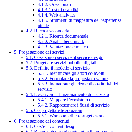
4.1.2. Questionari
4.1.3. Test di usabilità
4.1.4. Web analytics
4.1.5. Strumenti di mappatura dell’esperienza
utente
4.2. Ricerca secondaria
4.2.1. Ricerca documentale
4.2.2. Analisi benchmark
4.2.3. Valutazione euristica
5. Progettazione dei servizi
5.1. Cosa sono i servizi e il service design
5.2. Progettare servizi pubblici digitali
5.3. Definire il modello di servizio
5.3.1. Identificare gli attori coinvolti
5.3.2. Formulare la proposta di valore
5.3.3. Inquadrare gli elementi costitutivi del
servizio
5.4. Descrivere il funzionamento del servizio
5.4.1. Mappare l’ecosistema
5.4.2. Rappresentare i flussi di servizio
5.5. Co-progettare le soluzioni
5.5.1. Workshop di co-progettazione
6. Progettazione dei contenuti
6.1. Cos’è il content design
6.2. Ricerca utente sui contenuti e il linguaggio