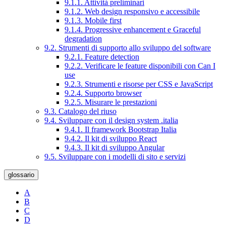
9.1.1. Attività preliminari
9.1.2. Web design responsivo e accessibile
9.1.3. Mobile first
9.1.4. Progressive enhancement e Graceful
degradation
9.2. Strumenti di supporto allo sviluppo del software
9.2.1. Feature detection
9.2.2. Verificare le feature disponibili con Can I
use
9.2.3. Strumenti e risorse per CSS e JavaScript
9.2.4. Supporto browser
9.2.5. Misurare le prestazioni
9.3. Catalogo del riuso
9.4. Sviluppare con il design system .italia
9.4.1. Il framework Bootstrap Italia
9.4.2. Il kit di sviluppo React
9.4.3. Il kit di sviluppo Angular
9.5. Sviluppare con i modelli di sito e servizi
glossario
A
B
C
D