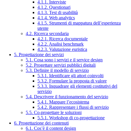
4.1.1. Interviste
4.1.2. Questionari
4.1.3. Test di usabilità
4.1.4. Web analytics
4.1.5. Strumenti di mappatura dell’esperienza
utente
4.2. Ricerca secondaria
4.2.1. Ricerca documentale
4.2.2. Analisi benchmark
4.2.3. Valutazione euristica
5. Progettazione dei servizi
5.1. Cosa sono i servizi e il service design
5.2. Progettare servizi pubblici digitali
5.3. Definire il modello di servizio
5.3.1. Identificare gli attori coinvolti
5.3.2. Formulare la proposta di valore
5.3.3. Inquadrare gli elementi costitutivi del
servizio
5.4. Descrivere il funzionamento del servizio
5.4.1. Mappare l’ecosistema
5.4.2. Rappresentare i flussi di servizio
5.5. Co-progettare le soluzioni
5.5.1. Workshop di co-progettazione
6. Progettazione dei contenuti
6.1. Cos’è il content design