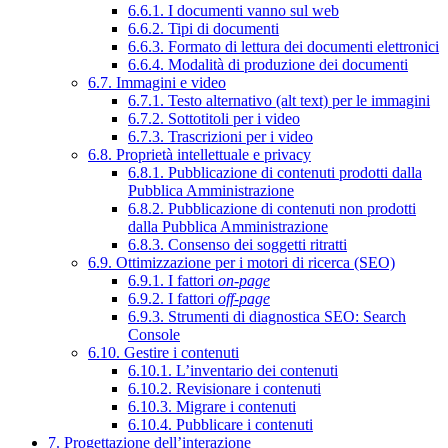
6.6.1. I documenti vanno sul web
6.6.2. Tipi di documenti
6.6.3. Formato di lettura dei documenti elettronici
6.6.4. Modalità di produzione dei documenti
6.7. Immagini e video
6.7.1. Testo alternativo (alt text) per le immagini
6.7.2. Sottotitoli per i video
6.7.3. Trascrizioni per i video
6.8. Proprietà intellettuale e privacy
6.8.1. Pubblicazione di contenuti prodotti dalla
Pubblica Amministrazione
6.8.2. Pubblicazione di contenuti non prodotti
dalla Pubblica Amministrazione
6.8.3. Consenso dei soggetti ritratti
6.9. Ottimizzazione per i motori di ricerca (SEO)
6.9.1. I fattori
on-page
6.9.2. I fattori
off-page
6.9.3. Strumenti di diagnostica SEO: Search
Console
6.10. Gestire i contenuti
6.10.1. L’inventario dei contenuti
6.10.2. Revisionare i contenuti
6.10.3. Migrare i contenuti
6.10.4. Pubblicare i contenuti
7. Progettazione dell’interazione