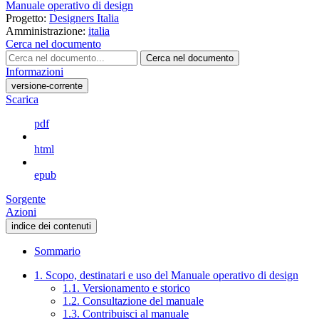
Manuale operativo di design
Progetto:
Designers Italia
Amministrazione:
italia
Cerca nel documento
Cerca nel documento
Informazioni
versione-corrente
Scarica
pdf
html
epub
Sorgente
Azioni
indice dei contenuti
Sommario
1. Scopo, destinatari e uso del Manuale operativo di design
1.1. Versionamento e storico
1.2. Consultazione del manuale
1.3. Contribuisci al manuale