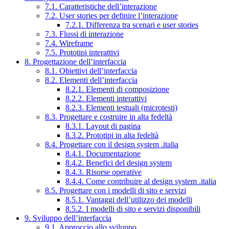
7.1. Caratteristiche dell’interazione
7.2. User stories per definire l’interazione
7.2.1. Differenza tra scenari e user stories
7.3. Flussi di interazione
7.4. Wireframe
7.5. Prototipi interattivi
8. Progettazione dell’interfaccia
8.1. Obiettivi dell’interfaccia
8.2. Elementi dell’interfaccia
8.2.1. Elementi di composizione
8.2.2. Elementi interattivi
8.2.3. Elementi testuali (microtesti)
8.3. Progettare e costruire in alta fedeltà
8.3.1. Layout di pagina
8.3.2. Prototipi in alta fedeltà
8.4. Progettare con il design system .italia
8.4.1. Documentazione
8.4.2. Benefici del design system
8.4.3. Risorse operative
8.4.4. Come contribuire al design system .italia
8.5. Progettare con i modelli di sito e servizi
8.5.1. Vantaggi dell’utilizzo dei modelli
8.5.2. I modelli di sito e servizi disponibili
9. Sviluppo dell’interfaccia
9.1. Approccio allo sviluppo