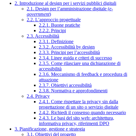
2. Introduzione al design per i servizi pubblici digitali
2.1. Design per l’amministrazione digitale (
e-
government
)
2.2. L’approccio progettuale
2.2.1. Buone pratiche
2.2.2. Principi
2.3. Accessibilità
2.3.1. Definizione
2.3.2. Accessibilità by design
2.3.3. Principi per l’accessibilità
2.3.4. Linee guida e criteri di successo
2.3.5. Come rilasciare una dichiarazione di
accessibilità
2.3.6. Meccanismo di feedback e procedura di
attuazione
2.3.7. Obiettivi accessibilità
2.3.8. Normativa e approfondimenti
2.4. Privacy
2.4.1. Come rispettare la privacy sin dalla
progettazione di un sito o servizio digitale
2.4.2. Richiedi il consenso quando necessario
2.4.3. Le basi del sito web: architettura,
informativa privacy, riferimenti DPO
3. Pianificazione, gestione e strategia
3.1. Obiettivi del progetto