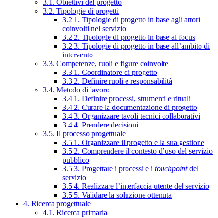
3.1. Obiettivi del progetto
3.2. Tipologie di progetti
3.2.1. Tipologie di progetto in base agli attori
coinvolti nel servizio
3.2.2. Tipologie di progetto in base al focus
3.2.3. Tipologie di progetto in base all’ambito di
intervento
3.3. Competenze, ruoli e figure coinvolte
3.3.1. Coordinatore di progetto
3.3.2. Definire ruoli e responsabilità
3.4. Metodo di lavoro
3.4.1. Definire processi, strumenti e rituali
3.4.2. Curare la documentazione di progetto
3.4.3. Organizzare tavoli tecnici collaborativi
3.4.4. Prendere decisioni
3.5. Il processo progettuale
3.5.1. Organizzare il progetto e la sua gestione
3.5.2. Comprendere il contesto d’uso del servizio
pubblico
3.5.3. Progettare i processi e i
touchpoint
del
servizio
3.5.4. Realizzare l’interfaccia utente del servizio
3.5.5. Validare la soluzione ottenuta
4. Ricerca progettuale
4.1. Ricerca primaria