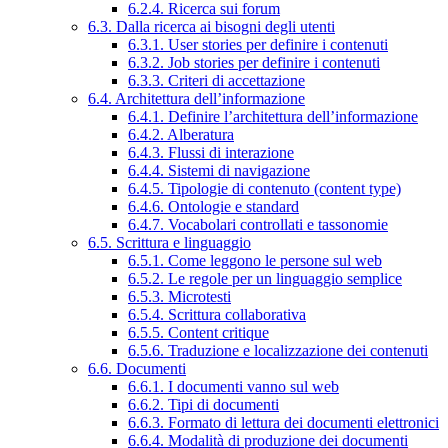
6.2.4. Ricerca sui forum
6.3. Dalla ricerca ai bisogni degli utenti
6.3.1. User stories per definire i contenuti
6.3.2. Job stories per definire i contenuti
6.3.3. Criteri di accettazione
6.4. Architettura dell’informazione
6.4.1. Definire l’architettura dell’informazione
6.4.2. Alberatura
6.4.3. Flussi di interazione
6.4.4. Sistemi di navigazione
6.4.5. Tipologie di contenuto (content type)
6.4.6. Ontologie e standard
6.4.7. Vocabolari controllati e tassonomie
6.5. Scrittura e linguaggio
6.5.1. Come leggono le persone sul web
6.5.2. Le regole per un linguaggio semplice
6.5.3. Microtesti
6.5.4. Scrittura collaborativa
6.5.5. Content critique
6.5.6. Traduzione e localizzazione dei contenuti
6.6. Documenti
6.6.1. I documenti vanno sul web
6.6.2. Tipi di documenti
6.6.3. Formato di lettura dei documenti elettronici
6.6.4. Modalità di produzione dei documenti