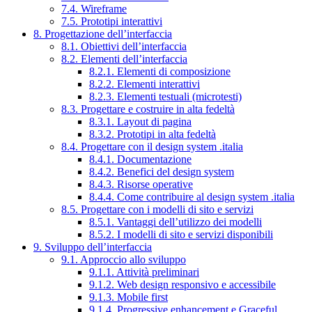
7.4. Wireframe
7.5. Prototipi interattivi
8. Progettazione dell’interfaccia
8.1. Obiettivi dell’interfaccia
8.2. Elementi dell’interfaccia
8.2.1. Elementi di composizione
8.2.2. Elementi interattivi
8.2.3. Elementi testuali (microtesti)
8.3. Progettare e costruire in alta fedeltà
8.3.1. Layout di pagina
8.3.2. Prototipi in alta fedeltà
8.4. Progettare con il design system .italia
8.4.1. Documentazione
8.4.2. Benefici del design system
8.4.3. Risorse operative
8.4.4. Come contribuire al design system .italia
8.5. Progettare con i modelli di sito e servizi
8.5.1. Vantaggi dell’utilizzo dei modelli
8.5.2. I modelli di sito e servizi disponibili
9. Sviluppo dell’interfaccia
9.1. Approccio allo sviluppo
9.1.1. Attività preliminari
9.1.2. Web design responsivo e accessibile
9.1.3. Mobile first
9.1.4. Progressive enhancement e Graceful