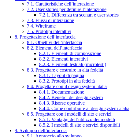
7.1. Caratteristiche dell’interazione
7.2. User stories per definire l’interazione
7.2.1. Differenza tra scenari e user stories
7.3. Flussi di interazione
7.4. Wireframe
7.5. Prototipi interattivi
8. Progettazione dell’interfaccia
8.1. Obiettivi dell’interfaccia
8.2. Elementi dell’interfaccia
8.2.1. Elementi di composizione
8.2.2. Elementi interattivi
8.2.3. Elementi testuali (microtesti)
8.3. Progettare e costruire in alta fedeltà
8.3.1. Layout di pagina
8.3.2. Prototipi in alta fedeltà
8.4. Progettare con il design system .italia
8.4.1. Documentazione
8.4.2. Benefici del design system
8.4.3. Risorse operative
8.4.4. Come contribuire al design system .italia
8.5. Progettare con i modelli di sito e servizi
8.5.1. Vantaggi dell’utilizzo dei modelli
8.5.2. I modelli di sito e servizi disponibili
9. Sviluppo dell’interfaccia
9.1. Approccio allo sviluppo