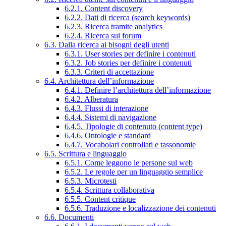
6.2.1. Content discovery
6.2.2. Dati di ricerca (search keywords)
6.2.3. Ricerca tramite analytics
6.2.4. Ricerca sui forum
6.3. Dalla ricerca ai bisogni degli utenti
6.3.1. User stories per definire i contenuti
6.3.2. Job stories per definire i contenuti
6.3.3. Criteri di accettazione
6.4. Architettura dell’informazione
6.4.1. Definire l’architettura dell’informazione
6.4.2. Alberatura
6.4.3. Flussi di interazione
6.4.4. Sistemi di navigazione
6.4.5. Tipologie di contenuto (content type)
6.4.6. Ontologie e standard
6.4.7. Vocabolari controllati e tassonomie
6.5. Scrittura e linguaggio
6.5.1. Come leggono le persone sul web
6.5.2. Le regole per un linguaggio semplice
6.5.3. Microtesti
6.5.4. Scrittura collaborativa
6.5.5. Content critique
6.5.6. Traduzione e localizzazione dei contenuti
6.6. Documenti