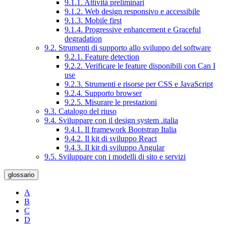
9.1.1. Attività preliminari
9.1.2. Web design responsivo e accessibile
9.1.3. Mobile first
9.1.4. Progressive enhancement e Graceful
degradation
9.2. Strumenti di supporto allo sviluppo del software
9.2.1. Feature detection
9.2.2. Verificare le feature disponibili con Can I
use
9.2.3. Strumenti e risorse per CSS e JavaScript
9.2.4. Supporto browser
9.2.5. Misurare le prestazioni
9.3. Catalogo del riuso
9.4. Sviluppare con il design system .italia
9.4.1. Il framework Bootstrap Italia
9.4.2. Il kit di sviluppo React
9.4.3. Il kit di sviluppo Angular
9.5. Sviluppare con i modelli di sito e servizi
glossario
A
B
C
D