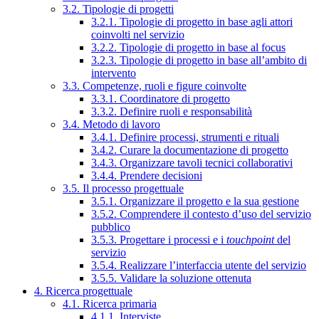
3.2. Tipologie di progetti
3.2.1. Tipologie di progetto in base agli attori
coinvolti nel servizio
3.2.2. Tipologie di progetto in base al focus
3.2.3. Tipologie di progetto in base all’ambito di
intervento
3.3. Competenze, ruoli e figure coinvolte
3.3.1. Coordinatore di progetto
3.3.2. Definire ruoli e responsabilità
3.4. Metodo di lavoro
3.4.1. Definire processi, strumenti e rituali
3.4.2. Curare la documentazione di progetto
3.4.3. Organizzare tavoli tecnici collaborativi
3.4.4. Prendere decisioni
3.5. Il processo progettuale
3.5.1. Organizzare il progetto e la sua gestione
3.5.2. Comprendere il contesto d’uso del servizio
pubblico
3.5.3. Progettare i processi e i
touchpoint
del
servizio
3.5.4. Realizzare l’interfaccia utente del servizio
3.5.5. Validare la soluzione ottenuta
4. Ricerca progettuale
4.1. Ricerca primaria
4.1.1. Interviste