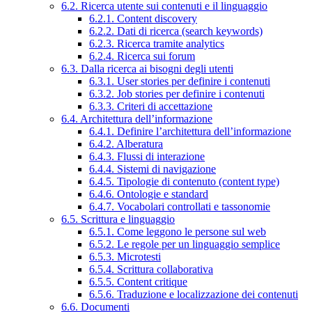
6.2. Ricerca utente sui contenuti e il linguaggio
6.2.1. Content discovery
6.2.2. Dati di ricerca (search keywords)
6.2.3. Ricerca tramite analytics
6.2.4. Ricerca sui forum
6.3. Dalla ricerca ai bisogni degli utenti
6.3.1. User stories per definire i contenuti
6.3.2. Job stories per definire i contenuti
6.3.3. Criteri di accettazione
6.4. Architettura dell’informazione
6.4.1. Definire l’architettura dell’informazione
6.4.2. Alberatura
6.4.3. Flussi di interazione
6.4.4. Sistemi di navigazione
6.4.5. Tipologie di contenuto (content type)
6.4.6. Ontologie e standard
6.4.7. Vocabolari controllati e tassonomie
6.5. Scrittura e linguaggio
6.5.1. Come leggono le persone sul web
6.5.2. Le regole per un linguaggio semplice
6.5.3. Microtesti
6.5.4. Scrittura collaborativa
6.5.5. Content critique
6.5.6. Traduzione e localizzazione dei contenuti
6.6. Documenti