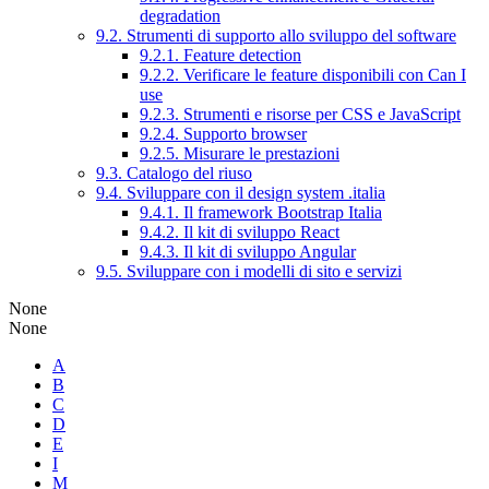
degradation
9.2. Strumenti di supporto allo sviluppo del software
9.2.1. Feature detection
9.2.2. Verificare le feature disponibili con Can I
use
9.2.3. Strumenti e risorse per CSS e JavaScript
9.2.4. Supporto browser
9.2.5. Misurare le prestazioni
9.3. Catalogo del riuso
9.4. Sviluppare con il design system .italia
9.4.1. Il framework Bootstrap Italia
9.4.2. Il kit di sviluppo React
9.4.3. Il kit di sviluppo Angular
9.5. Sviluppare con i modelli di sito e servizi
None
None
A
B
C
D
E
I
M