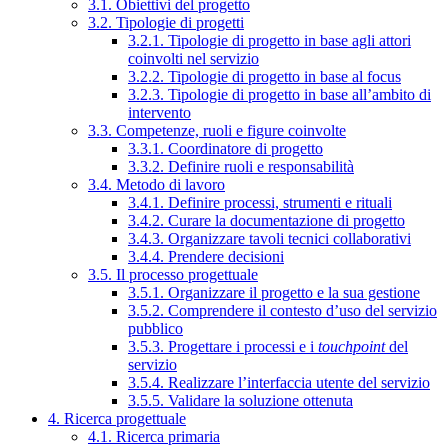
3.1. Obiettivi del progetto
3.2. Tipologie di progetti
3.2.1. Tipologie di progetto in base agli attori
coinvolti nel servizio
3.2.2. Tipologie di progetto in base al focus
3.2.3. Tipologie di progetto in base all’ambito di
intervento
3.3. Competenze, ruoli e figure coinvolte
3.3.1. Coordinatore di progetto
3.3.2. Definire ruoli e responsabilità
3.4. Metodo di lavoro
3.4.1. Definire processi, strumenti e rituali
3.4.2. Curare la documentazione di progetto
3.4.3. Organizzare tavoli tecnici collaborativi
3.4.4. Prendere decisioni
3.5. Il processo progettuale
3.5.1. Organizzare il progetto e la sua gestione
3.5.2. Comprendere il contesto d’uso del servizio
pubblico
3.5.3. Progettare i processi e i
touchpoint
del
servizio
3.5.4. Realizzare l’interfaccia utente del servizio
3.5.5. Validare la soluzione ottenuta
4. Ricerca progettuale
4.1. Ricerca primaria