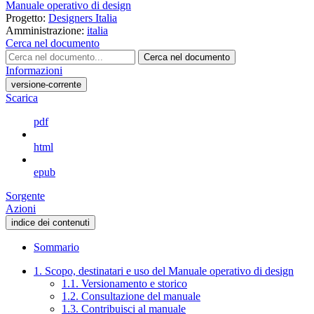
Manuale operativo di design
Progetto:
Designers Italia
Amministrazione:
italia
Cerca nel documento
Cerca nel documento
Informazioni
versione-corrente
Scarica
pdf
html
epub
Sorgente
Azioni
indice dei contenuti
Sommario
1. Scopo, destinatari e uso del Manuale operativo di design
1.1. Versionamento e storico
1.2. Consultazione del manuale
1.3. Contribuisci al manuale