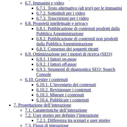
6.7. Immagini e video
6.7.1. Testo alternativo (alt text) per le immagini
6.7.2. Sottotitoli per i video
6.7.3. Trascrizioni per i video
6.8. Proprietà intellettuale e privacy
6.8.1. Pubblicazione di contenuti prodotti dalla
Pubblica Amministrazione
6.8.2. Pubblicazione di contenuti non prodotti
dalla Pubblica Amministrazione
6.8.3. Consenso dei soggetti ritratti
6.9. Ottimizzazione per i motori di ricerca (SEO)
6.9.1. I fattori
on-page
6.9.2. I fattori
off-page
6.9.3. Strumenti di diagnostica SEO: Search
Console
6.10. Gestire i contenuti
6.10.1. L’inventario dei contenuti
6.10.2. Revisionare i contenuti
6.10.3. Migrare i contenuti
6.10.4. Pubblicare i contenuti
7. Progettazione dell’interazione
7.1. Caratteristiche dell’interazione
7.2. User stories per definire l’interazione
7.2.1. Differenza tra scenari e user stories
7.3. Flussi di interazione