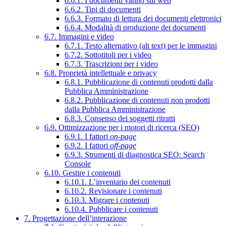
6.6.1. I documenti vanno sul web
6.6.2. Tipi di documenti
6.6.3. Formato di lettura dei documenti elettronici
6.6.4. Modalità di produzione dei documenti
6.7. Immagini e video
6.7.1. Testo alternativo (alt text) per le immagini
6.7.2. Sottotitoli per i video
6.7.3. Trascrizioni per i video
6.8. Proprietà intellettuale e privacy
6.8.1. Pubblicazione di contenuti prodotti dalla
Pubblica Amministrazione
6.8.2. Pubblicazione di contenuti non prodotti
dalla Pubblica Amministrazione
6.8.3. Consenso dei soggetti ritratti
6.9. Ottimizzazione per i motori di ricerca (SEO)
6.9.1. I fattori
on-page
6.9.2. I fattori
off-page
6.9.3. Strumenti di diagnostica SEO: Search
Console
6.10. Gestire i contenuti
6.10.1. L’inventario dei contenuti
6.10.2. Revisionare i contenuti
6.10.3. Migrare i contenuti
6.10.4. Pubblicare i contenuti
7. Progettazione dell’interazione