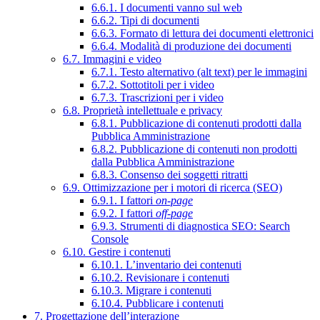
6.6.1. I documenti vanno sul web
6.6.2. Tipi di documenti
6.6.3. Formato di lettura dei documenti elettronici
6.6.4. Modalità di produzione dei documenti
6.7. Immagini e video
6.7.1. Testo alternativo (alt text) per le immagini
6.7.2. Sottotitoli per i video
6.7.3. Trascrizioni per i video
6.8. Proprietà intellettuale e privacy
6.8.1. Pubblicazione di contenuti prodotti dalla
Pubblica Amministrazione
6.8.2. Pubblicazione di contenuti non prodotti
dalla Pubblica Amministrazione
6.8.3. Consenso dei soggetti ritratti
6.9. Ottimizzazione per i motori di ricerca (SEO)
6.9.1. I fattori
on-page
6.9.2. I fattori
off-page
6.9.3. Strumenti di diagnostica SEO: Search
Console
6.10. Gestire i contenuti
6.10.1. L’inventario dei contenuti
6.10.2. Revisionare i contenuti
6.10.3. Migrare i contenuti
6.10.4. Pubblicare i contenuti
7. Progettazione dell’interazione