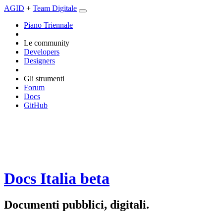
AGID
+
Team Digitale
Piano Triennale
Le community
Developers
Designers
Gli strumenti
Forum
Docs
GitHub
Docs Italia
beta
Documenti pubblici, digitali.