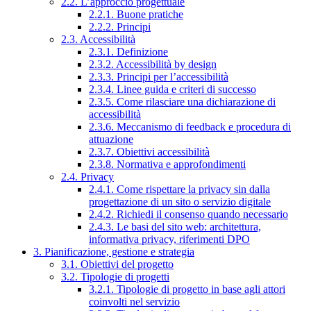
2.2. L’approccio progettuale
2.2.1. Buone pratiche
2.2.2. Principi
2.3. Accessibilità
2.3.1. Definizione
2.3.2. Accessibilità by design
2.3.3. Principi per l’accessibilità
2.3.4. Linee guida e criteri di successo
2.3.5. Come rilasciare una dichiarazione di
accessibilità
2.3.6. Meccanismo di feedback e procedura di
attuazione
2.3.7. Obiettivi accessibilità
2.3.8. Normativa e approfondimenti
2.4. Privacy
2.4.1. Come rispettare la privacy sin dalla
progettazione di un sito o servizio digitale
2.4.2. Richiedi il consenso quando necessario
2.4.3. Le basi del sito web: architettura,
informativa privacy, riferimenti DPO
3. Pianificazione, gestione e strategia
3.1. Obiettivi del progetto
3.2. Tipologie di progetti
3.2.1. Tipologie di progetto in base agli attori
coinvolti nel servizio