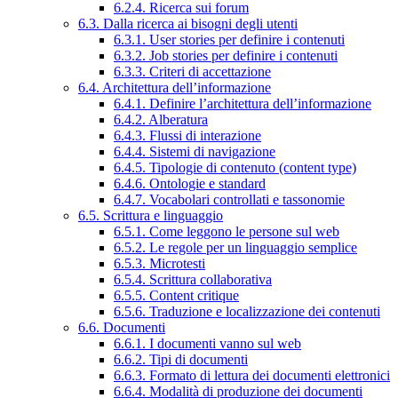
6.2.4. Ricerca sui forum
6.3. Dalla ricerca ai bisogni degli utenti
6.3.1. User stories per definire i contenuti
6.3.2. Job stories per definire i contenuti
6.3.3. Criteri di accettazione
6.4. Architettura dell’informazione
6.4.1. Definire l’architettura dell’informazione
6.4.2. Alberatura
6.4.3. Flussi di interazione
6.4.4. Sistemi di navigazione
6.4.5. Tipologie di contenuto (content type)
6.4.6. Ontologie e standard
6.4.7. Vocabolari controllati e tassonomie
6.5. Scrittura e linguaggio
6.5.1. Come leggono le persone sul web
6.5.2. Le regole per un linguaggio semplice
6.5.3. Microtesti
6.5.4. Scrittura collaborativa
6.5.5. Content critique
6.5.6. Traduzione e localizzazione dei contenuti
6.6. Documenti
6.6.1. I documenti vanno sul web
6.6.2. Tipi di documenti
6.6.3. Formato di lettura dei documenti elettronici
6.6.4. Modalità di produzione dei documenti