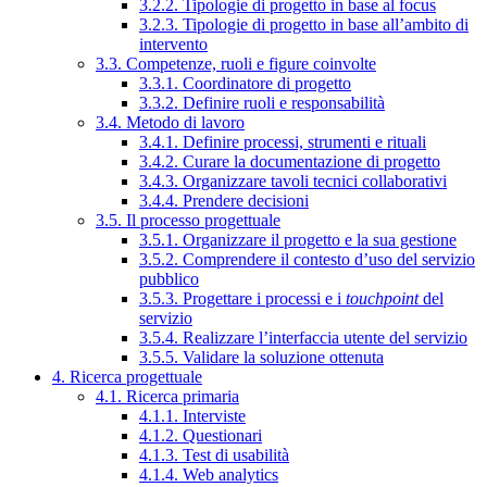
3.2.2. Tipologie di progetto in base al focus
3.2.3. Tipologie di progetto in base all’ambito di
intervento
3.3. Competenze, ruoli e figure coinvolte
3.3.1. Coordinatore di progetto
3.3.2. Definire ruoli e responsabilità
3.4. Metodo di lavoro
3.4.1. Definire processi, strumenti e rituali
3.4.2. Curare la documentazione di progetto
3.4.3. Organizzare tavoli tecnici collaborativi
3.4.4. Prendere decisioni
3.5. Il processo progettuale
3.5.1. Organizzare il progetto e la sua gestione
3.5.2. Comprendere il contesto d’uso del servizio
pubblico
3.5.3. Progettare i processi e i
touchpoint
del
servizio
3.5.4. Realizzare l’interfaccia utente del servizio
3.5.5. Validare la soluzione ottenuta
4. Ricerca progettuale
4.1. Ricerca primaria
4.1.1. Interviste
4.1.2. Questionari
4.1.3. Test di usabilità
4.1.4. Web analytics