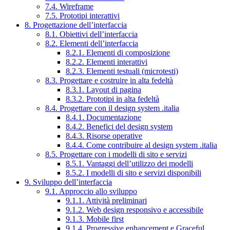
7.4. Wireframe
7.5. Prototipi interattivi
8. Progettazione dell’interfaccia
8.1. Obiettivi dell’interfaccia
8.2. Elementi dell’interfaccia
8.2.1. Elementi di composizione
8.2.2. Elementi interattivi
8.2.3. Elementi testuali (microtesti)
8.3. Progettare e costruire in alta fedeltà
8.3.1. Layout di pagina
8.3.2. Prototipi in alta fedeltà
8.4. Progettare con il design system .italia
8.4.1. Documentazione
8.4.2. Benefici del design system
8.4.3. Risorse operative
8.4.4. Come contribuire al design system .italia
8.5. Progettare con i modelli di sito e servizi
8.5.1. Vantaggi dell’utilizzo dei modelli
8.5.2. I modelli di sito e servizi disponibili
9. Sviluppo dell’interfaccia
9.1. Approccio allo sviluppo
9.1.1. Attività preliminari
9.1.2. Web design responsivo e accessibile
9.1.3. Mobile first
9.1.4. Progressive enhancement e Graceful