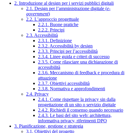
2. Introduzione al design per i servizi pubblici digitali
2.1. Design per l’amministrazione digitale (
e-
government
)
2.2. L’approccio progettuale
2.2.1. Buone pratiche
2.2.2. Principi
2.3. Accessibilità
2.3.1. Definizione
2.3.2. Accessibilità by design
2.3.3. Principi per l’accessibilità
2.3.4. Linee guida e criteri di successo
2.3.5. Come rilasciare una dichiarazione di
accessibilità
2.3.6. Meccanismo di feedback e procedura di
attuazione
2.3.7. Obiettivi accessibilità
2.3.8. Normativa e approfondimenti
2.4. Privacy
2.4.1. Come rispettare la privacy sin dalla
progettazione di un sito o servizio digitale
2.4.2. Richiedi il consenso quando necessario
2.4.3. Le basi del sito web: architettura,
informativa privacy, riferimenti DPO
3. Pianificazione, gestione e strategia
3.1. Obiettivi del progetto