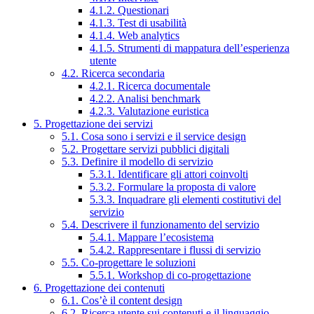
4.1.2. Questionari
4.1.3. Test di usabilità
4.1.4. Web analytics
4.1.5. Strumenti di mappatura dell’esperienza
utente
4.2. Ricerca secondaria
4.2.1. Ricerca documentale
4.2.2. Analisi benchmark
4.2.3. Valutazione euristica
5. Progettazione dei servizi
5.1. Cosa sono i servizi e il service design
5.2. Progettare servizi pubblici digitali
5.3. Definire il modello di servizio
5.3.1. Identificare gli attori coinvolti
5.3.2. Formulare la proposta di valore
5.3.3. Inquadrare gli elementi costitutivi del
servizio
5.4. Descrivere il funzionamento del servizio
5.4.1. Mappare l’ecosistema
5.4.2. Rappresentare i flussi di servizio
5.5. Co-progettare le soluzioni
5.5.1. Workshop di co-progettazione
6. Progettazione dei contenuti
6.1. Cos’è il content design
6.2. Ricerca utente sui contenuti e il linguaggio