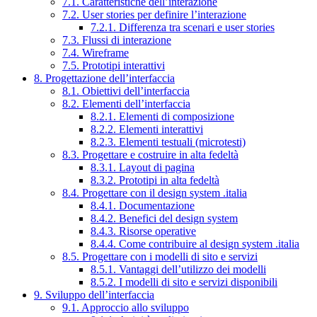
7.1. Caratteristiche dell’interazione
7.2. User stories per definire l’interazione
7.2.1. Differenza tra scenari e user stories
7.3. Flussi di interazione
7.4. Wireframe
7.5. Prototipi interattivi
8. Progettazione dell’interfaccia
8.1. Obiettivi dell’interfaccia
8.2. Elementi dell’interfaccia
8.2.1. Elementi di composizione
8.2.2. Elementi interattivi
8.2.3. Elementi testuali (microtesti)
8.3. Progettare e costruire in alta fedeltà
8.3.1. Layout di pagina
8.3.2. Prototipi in alta fedeltà
8.4. Progettare con il design system .italia
8.4.1. Documentazione
8.4.2. Benefici del design system
8.4.3. Risorse operative
8.4.4. Come contribuire al design system .italia
8.5. Progettare con i modelli di sito e servizi
8.5.1. Vantaggi dell’utilizzo dei modelli
8.5.2. I modelli di sito e servizi disponibili
9. Sviluppo dell’interfaccia
9.1. Approccio allo sviluppo