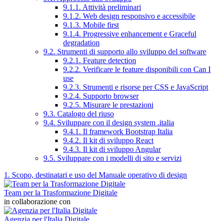
9.1.1. Attività preliminari
9.1.2. Web design responsivo e accessibile
9.1.3. Mobile first
9.1.4. Progressive enhancement e Graceful
degradation
9.2. Strumenti di supporto allo sviluppo del software
9.2.1. Feature detection
9.2.2. Verificare le feature disponibili con Can I
use
9.2.3. Strumenti e risorse per CSS e JavaScript
9.2.4. Supporto browser
9.2.5. Misurare le prestazioni
9.3. Catalogo del riuso
9.4. Sviluppare con il design system .italia
9.4.1. Il framework Bootstrap Italia
9.4.2. Il kit di sviluppo React
9.4.3. Il kit di sviluppo Angular
9.5. Sviluppare con i modelli di sito e servizi
1. Scopo, destinatari e uso del Manuale operativo di design
Team per la Trasformazione Digitale
in collaborazione con
Agenzia per l'Italia Digitale