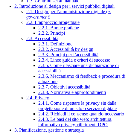
1.3. Contribuisci al manuale
2. Introduzione al design per i servizi pubblici digitali
2.1. Design per l’amministrazione digitale (
e-
government
)
2.2. L’approccio progettuale
2.2.1. Buone pratiche
2.2.2. Principi
2.3. Accessibilità
2.3.1. Definizione
2.3.2. Accessibilità by design
2.3.3. Principi per l’accessibilità
2.3.4. Linee guida e criteri di successo
2.3.5. Come rilasciare una dichiarazione di
accessibilità
2.3.6. Meccanismo di feedback e procedura di
attuazione
2.3.7. Obiettivi accessibilità
2.3.8. Normativa e approfondimenti
2.4. Privacy
2.4.1. Come rispettare la privacy sin dalla
progettazione di un sito o servizio digitale
2.4.2. Richiedi il consenso quando necessario
2.4.3. Le basi del sito web: architettura,
informativa privacy, riferimenti DPO
3. Pianificazione, gestione e strategia