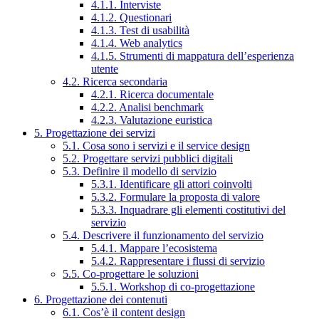
4.1.1. Interviste
4.1.2. Questionari
4.1.3. Test di usabilità
4.1.4. Web analytics
4.1.5. Strumenti di mappatura dell’esperienza
utente
4.2. Ricerca secondaria
4.2.1. Ricerca documentale
4.2.2. Analisi benchmark
4.2.3. Valutazione euristica
5. Progettazione dei servizi
5.1. Cosa sono i servizi e il service design
5.2. Progettare servizi pubblici digitali
5.3. Definire il modello di servizio
5.3.1. Identificare gli attori coinvolti
5.3.2. Formulare la proposta di valore
5.3.3. Inquadrare gli elementi costitutivi del
servizio
5.4. Descrivere il funzionamento del servizio
5.4.1. Mappare l’ecosistema
5.4.2. Rappresentare i flussi di servizio
5.5. Co-progettare le soluzioni
5.5.1. Workshop di co-progettazione
6. Progettazione dei contenuti
6.1. Cos’è il content design