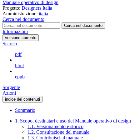
Manuale operativo di design
Progetto:
Designers Italia
Amministrazione:
italia
Cerca nel documento
Cerca nel documento
Informazioni
versione-corrente
Scarica
pdf
html
epub
Sorgente
Azioni
indice dei contenuti
Sommario
1. Scopo, destinatari e uso del Manuale operativo di design
1.1. Versionamento e storico
1.2. Consultazione del manuale
1.3. Contribuisci al manuale