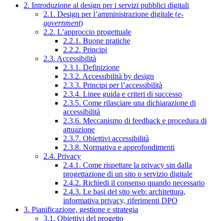
2. Introduzione al design per i servizi pubblici digitali
2.1. Design per l’amministrazione digitale (
e-
government
)
2.2. L’approccio progettuale
2.2.1. Buone pratiche
2.2.2. Principi
2.3. Accessibilità
2.3.1. Definizione
2.3.2. Accessibilità by design
2.3.3. Principi per l’accessibilità
2.3.4. Linee guida e criteri di successo
2.3.5. Come rilasciare una dichiarazione di
accessibilità
2.3.6. Meccanismo di feedback e procedura di
attuazione
2.3.7. Obiettivi accessibilità
2.3.8. Normativa e approfondimenti
2.4. Privacy
2.4.1. Come rispettare la privacy sin dalla
progettazione di un sito o servizio digitale
2.4.2. Richiedi il consenso quando necessario
2.4.3. Le basi del sito web: architettura,
informativa privacy, riferimenti DPO
3. Pianificazione, gestione e strategia
3.1. Obiettivi del progetto