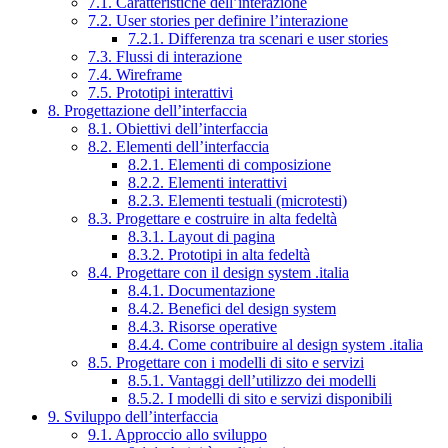
7.1. Caratteristiche dell’interazione
7.2. User stories per definire l’interazione
7.2.1. Differenza tra scenari e user stories
7.3. Flussi di interazione
7.4. Wireframe
7.5. Prototipi interattivi
8. Progettazione dell’interfaccia
8.1. Obiettivi dell’interfaccia
8.2. Elementi dell’interfaccia
8.2.1. Elementi di composizione
8.2.2. Elementi interattivi
8.2.3. Elementi testuali (microtesti)
8.3. Progettare e costruire in alta fedeltà
8.3.1. Layout di pagina
8.3.2. Prototipi in alta fedeltà
8.4. Progettare con il design system .italia
8.4.1. Documentazione
8.4.2. Benefici del design system
8.4.3. Risorse operative
8.4.4. Come contribuire al design system .italia
8.5. Progettare con i modelli di sito e servizi
8.5.1. Vantaggi dell’utilizzo dei modelli
8.5.2. I modelli di sito e servizi disponibili
9. Sviluppo dell’interfaccia
9.1. Approccio allo sviluppo