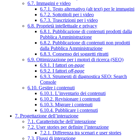
6.7. Immagini e video
6.7.1. Testo alternativo (alt text) per le immagini
6.7.2. Sottotitoli per i video
6.7.3. Trascrizioni per i video
6.8. Proprietà intellettuale e privacy
6.8.1. Pubblicazione di contenuti prodotti dalla
Pubblica Amministrazione
6.8.2. Pubblicazione di contenuti non prodotti
dalla Pubblica Amministrazione
6.8.3. Consenso dei soggetti ritratti
6.9. Ottimizzazione per i motori di ricerca (SEO)
6.9.1. I fattori
on-page
6.9.2. I fattori
off-page
6.9.3. Strumenti di diagnostica SEO: Search
Console
6.10. Gestire i contenuti
6.10.1. L’inventario dei contenuti
6.10.2. Revisionare i contenuti
6.10.3. Migrare i contenuti
6.10.4. Pubblicare i contenuti
7. Progettazione dell’interazione
7.1. Caratteristiche dell’interazione
7.2. User stories per definire l’interazione
7.2.1. Differenza tra scenari e user stories
7.3. Flussi di interazione