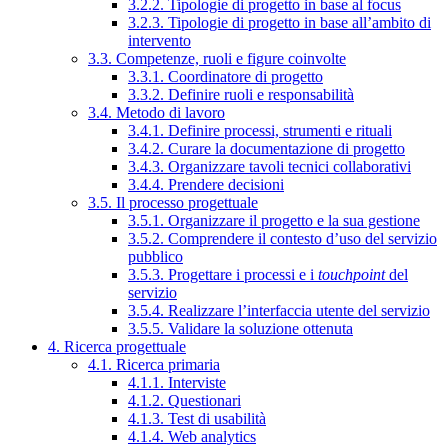
3.2.2. Tipologie di progetto in base al focus
3.2.3. Tipologie di progetto in base all’ambito di
intervento
3.3. Competenze, ruoli e figure coinvolte
3.3.1. Coordinatore di progetto
3.3.2. Definire ruoli e responsabilità
3.4. Metodo di lavoro
3.4.1. Definire processi, strumenti e rituali
3.4.2. Curare la documentazione di progetto
3.4.3. Organizzare tavoli tecnici collaborativi
3.4.4. Prendere decisioni
3.5. Il processo progettuale
3.5.1. Organizzare il progetto e la sua gestione
3.5.2. Comprendere il contesto d’uso del servizio
pubblico
3.5.3. Progettare i processi e i
touchpoint
del
servizio
3.5.4. Realizzare l’interfaccia utente del servizio
3.5.5. Validare la soluzione ottenuta
4. Ricerca progettuale
4.1. Ricerca primaria
4.1.1. Interviste
4.1.2. Questionari
4.1.3. Test di usabilità
4.1.4. Web analytics