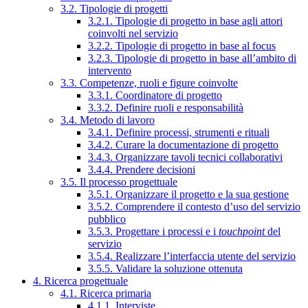
3.2. Tipologie di progetti
3.2.1. Tipologie di progetto in base agli attori
coinvolti nel servizio
3.2.2. Tipologie di progetto in base al focus
3.2.3. Tipologie di progetto in base all’ambito di
intervento
3.3. Competenze, ruoli e figure coinvolte
3.3.1. Coordinatore di progetto
3.3.2. Definire ruoli e responsabilità
3.4. Metodo di lavoro
3.4.1. Definire processi, strumenti e rituali
3.4.2. Curare la documentazione di progetto
3.4.3. Organizzare tavoli tecnici collaborativi
3.4.4. Prendere decisioni
3.5. Il processo progettuale
3.5.1. Organizzare il progetto e la sua gestione
3.5.2. Comprendere il contesto d’uso del servizio
pubblico
3.5.3. Progettare i processi e i
touchpoint
del
servizio
3.5.4. Realizzare l’interfaccia utente del servizio
3.5.5. Validare la soluzione ottenuta
4. Ricerca progettuale
4.1. Ricerca primaria
4.1.1. Interviste