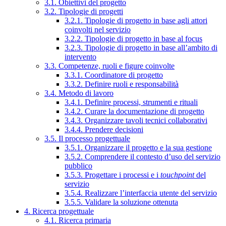
3.1. Obiettivi del progetto
3.2. Tipologie di progetti
3.2.1. Tipologie di progetto in base agli attori
coinvolti nel servizio
3.2.2. Tipologie di progetto in base al focus
3.2.3. Tipologie di progetto in base all’ambito di
intervento
3.3. Competenze, ruoli e figure coinvolte
3.3.1. Coordinatore di progetto
3.3.2. Definire ruoli e responsabilità
3.4. Metodo di lavoro
3.4.1. Definire processi, strumenti e rituali
3.4.2. Curare la documentazione di progetto
3.4.3. Organizzare tavoli tecnici collaborativi
3.4.4. Prendere decisioni
3.5. Il processo progettuale
3.5.1. Organizzare il progetto e la sua gestione
3.5.2. Comprendere il contesto d’uso del servizio
pubblico
3.5.3. Progettare i processi e i
touchpoint
del
servizio
3.5.4. Realizzare l’interfaccia utente del servizio
3.5.5. Validare la soluzione ottenuta
4. Ricerca progettuale
4.1. Ricerca primaria