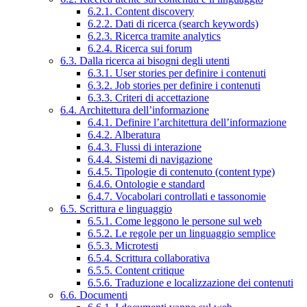
6.2.1. Content discovery
6.2.2. Dati di ricerca (search keywords)
6.2.3. Ricerca tramite analytics
6.2.4. Ricerca sui forum
6.3. Dalla ricerca ai bisogni degli utenti
6.3.1. User stories per definire i contenuti
6.3.2. Job stories per definire i contenuti
6.3.3. Criteri di accettazione
6.4. Architettura dell’informazione
6.4.1. Definire l’architettura dell’informazione
6.4.2. Alberatura
6.4.3. Flussi di interazione
6.4.4. Sistemi di navigazione
6.4.5. Tipologie di contenuto (content type)
6.4.6. Ontologie e standard
6.4.7. Vocabolari controllati e tassonomie
6.5. Scrittura e linguaggio
6.5.1. Come leggono le persone sul web
6.5.2. Le regole per un linguaggio semplice
6.5.3. Microtesti
6.5.4. Scrittura collaborativa
6.5.5. Content critique
6.5.6. Traduzione e localizzazione dei contenuti
6.6. Documenti