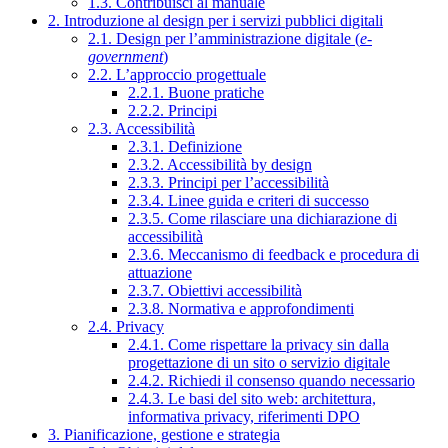
1.3. Contribuisci al manuale
2. Introduzione al design per i servizi pubblici digitali
2.1. Design per l’amministrazione digitale (
e-
government
)
2.2. L’approccio progettuale
2.2.1. Buone pratiche
2.2.2. Principi
2.3. Accessibilità
2.3.1. Definizione
2.3.2. Accessibilità by design
2.3.3. Principi per l’accessibilità
2.3.4. Linee guida e criteri di successo
2.3.5. Come rilasciare una dichiarazione di
accessibilità
2.3.6. Meccanismo di feedback e procedura di
attuazione
2.3.7. Obiettivi accessibilità
2.3.8. Normativa e approfondimenti
2.4. Privacy
2.4.1. Come rispettare la privacy sin dalla
progettazione di un sito o servizio digitale
2.4.2. Richiedi il consenso quando necessario
2.4.3. Le basi del sito web: architettura,
informativa privacy, riferimenti DPO
3. Pianificazione, gestione e strategia