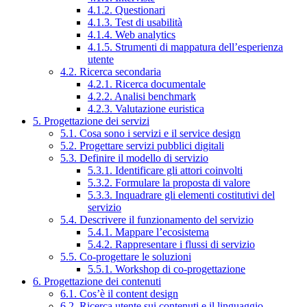
4.1.2. Questionari
4.1.3. Test di usabilità
4.1.4. Web analytics
4.1.5. Strumenti di mappatura dell’esperienza
utente
4.2. Ricerca secondaria
4.2.1. Ricerca documentale
4.2.2. Analisi benchmark
4.2.3. Valutazione euristica
5. Progettazione dei servizi
5.1. Cosa sono i servizi e il service design
5.2. Progettare servizi pubblici digitali
5.3. Definire il modello di servizio
5.3.1. Identificare gli attori coinvolti
5.3.2. Formulare la proposta di valore
5.3.3. Inquadrare gli elementi costitutivi del
servizio
5.4. Descrivere il funzionamento del servizio
5.4.1. Mappare l’ecosistema
5.4.2. Rappresentare i flussi di servizio
5.5. Co-progettare le soluzioni
5.5.1. Workshop di co-progettazione
6. Progettazione dei contenuti
6.1. Cos’è il content design
6.2. Ricerca utente sui contenuti e il linguaggio