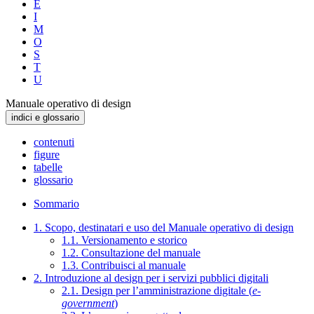
E
I
M
O
S
T
U
Manuale operativo di design
indici e glossario
contenuti
figure
tabelle
glossario
Sommario
1. Scopo, destinatari e uso del Manuale operativo di design
1.1. Versionamento e storico
1.2. Consultazione del manuale
1.3. Contribuisci al manuale
2. Introduzione al design per i servizi pubblici digitali
2.1. Design per l’amministrazione digitale (
e-
government
)