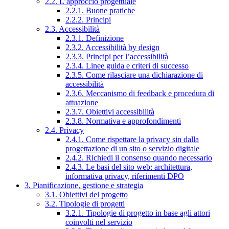
2.2. L’approccio progettuale
2.2.1. Buone pratiche
2.2.2. Principi
2.3. Accessibilità
2.3.1. Definizione
2.3.2. Accessibilità by design
2.3.3. Principi per l’accessibilità
2.3.4. Linee guida e criteri di successo
2.3.5. Come rilasciare una dichiarazione di
accessibilità
2.3.6. Meccanismo di feedback e procedura di
attuazione
2.3.7. Obiettivi accessibilità
2.3.8. Normativa e approfondimenti
2.4. Privacy
2.4.1. Come rispettare la privacy sin dalla
progettazione di un sito o servizio digitale
2.4.2. Richiedi il consenso quando necessario
2.4.3. Le basi del sito web: architettura,
informativa privacy, riferimenti DPO
3. Pianificazione, gestione e strategia
3.1. Obiettivi del progetto
3.2. Tipologie di progetti
3.2.1. Tipologie di progetto in base agli attori
coinvolti nel servizio