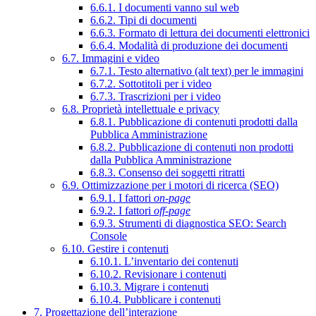
6.6.1. I documenti vanno sul web
6.6.2. Tipi di documenti
6.6.3. Formato di lettura dei documenti elettronici
6.6.4. Modalità di produzione dei documenti
6.7. Immagini e video
6.7.1. Testo alternativo (alt text) per le immagini
6.7.2. Sottotitoli per i video
6.7.3. Trascrizioni per i video
6.8. Proprietà intellettuale e privacy
6.8.1. Pubblicazione di contenuti prodotti dalla
Pubblica Amministrazione
6.8.2. Pubblicazione di contenuti non prodotti
dalla Pubblica Amministrazione
6.8.3. Consenso dei soggetti ritratti
6.9. Ottimizzazione per i motori di ricerca (SEO)
6.9.1. I fattori
on-page
6.9.2. I fattori
off-page
6.9.3. Strumenti di diagnostica SEO: Search
Console
6.10. Gestire i contenuti
6.10.1. L’inventario dei contenuti
6.10.2. Revisionare i contenuti
6.10.3. Migrare i contenuti
6.10.4. Pubblicare i contenuti
7. Progettazione dell’interazione