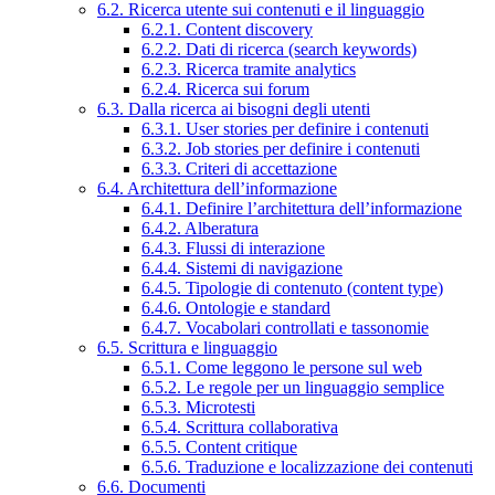
6.2. Ricerca utente sui contenuti e il linguaggio
6.2.1. Content discovery
6.2.2. Dati di ricerca (search keywords)
6.2.3. Ricerca tramite analytics
6.2.4. Ricerca sui forum
6.3. Dalla ricerca ai bisogni degli utenti
6.3.1. User stories per definire i contenuti
6.3.2. Job stories per definire i contenuti
6.3.3. Criteri di accettazione
6.4. Architettura dell’informazione
6.4.1. Definire l’architettura dell’informazione
6.4.2. Alberatura
6.4.3. Flussi di interazione
6.4.4. Sistemi di navigazione
6.4.5. Tipologie di contenuto (content type)
6.4.6. Ontologie e standard
6.4.7. Vocabolari controllati e tassonomie
6.5. Scrittura e linguaggio
6.5.1. Come leggono le persone sul web
6.5.2. Le regole per un linguaggio semplice
6.5.3. Microtesti
6.5.4. Scrittura collaborativa
6.5.5. Content critique
6.5.6. Traduzione e localizzazione dei contenuti
6.6. Documenti