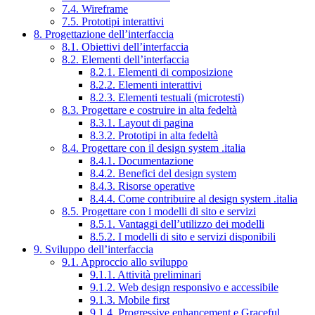
7.4. Wireframe
7.5. Prototipi interattivi
8. Progettazione dell’interfaccia
8.1. Obiettivi dell’interfaccia
8.2. Elementi dell’interfaccia
8.2.1. Elementi di composizione
8.2.2. Elementi interattivi
8.2.3. Elementi testuali (microtesti)
8.3. Progettare e costruire in alta fedeltà
8.3.1. Layout di pagina
8.3.2. Prototipi in alta fedeltà
8.4. Progettare con il design system .italia
8.4.1. Documentazione
8.4.2. Benefici del design system
8.4.3. Risorse operative
8.4.4. Come contribuire al design system .italia
8.5. Progettare con i modelli di sito e servizi
8.5.1. Vantaggi dell’utilizzo dei modelli
8.5.2. I modelli di sito e servizi disponibili
9. Sviluppo dell’interfaccia
9.1. Approccio allo sviluppo
9.1.1. Attività preliminari
9.1.2. Web design responsivo e accessibile
9.1.3. Mobile first
9.1.4. Progressive enhancement e Graceful