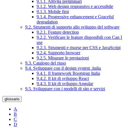
9.1.1. Attività preliminari
9.1.2. Web design responsivo e accessibile
9.1.3. Mobile first
9.1.4. Progressive enhancement e Graceful
degradation
9.2. Strumenti di supporto allo sviluppo del software
9.2.1. Feature detection
9.2.2. Verificare le feature disponibili con Can I
use
9.2.3. Strumenti e risorse per CSS e JavaScript
9.2.4. Supporto browser
9.2.5. Misurare le prestazioni
9.3. Catalogo del riuso
9.4. Sviluppare con il design system .italia
9.4.1. Il framework Bootstrap Italia
9.4.2. Il kit di sviluppo React
9.4.3. Il kit di sviluppo Angular
9.5. Sviluppare con i modelli di sito e servizi
glossario
A
B
C
D