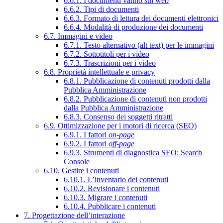
6.6.1. I documenti vanno sul web
6.6.2. Tipi di documenti
6.6.3. Formato di lettura dei documenti elettronici
6.6.4. Modalità di produzione dei documenti
6.7. Immagini e video
6.7.1. Testo alternativo (alt text) per le immagini
6.7.2. Sottotitoli per i video
6.7.3. Trascrizioni per i video
6.8. Proprietà intellettuale e privacy
6.8.1. Pubblicazione di contenuti prodotti dalla
Pubblica Amministrazione
6.8.2. Pubblicazione di contenuti non prodotti
dalla Pubblica Amministrazione
6.8.3. Consenso dei soggetti ritratti
6.9. Ottimizzazione per i motori di ricerca (SEO)
6.9.1. I fattori
on-page
6.9.2. I fattori
off-page
6.9.3. Strumenti di diagnostica SEO: Search
Console
6.10. Gestire i contenuti
6.10.1. L’inventario dei contenuti
6.10.2. Revisionare i contenuti
6.10.3. Migrare i contenuti
6.10.4. Pubblicare i contenuti
7. Progettazione dell’interazione