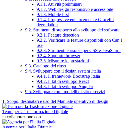
9.1.1. Attività preliminari
9.1.2. Web design responsivo e accessibile
9.1.3. Mobile first
9.1.4. Progressive enhancement e Graceful
degradation
9.2. Strumenti di supporto allo sviluppo del software
9.2.1. Feature detection
9.2.2. Verificare le feature disponibili con Can I
use
9.2.3. Strumenti e risorse per CSS e JavaScript
9.2.4. Supporto browser
9.2.5. Misurare le prestazioni
9.3. Catalogo del riuso
9.4. Sviluppare con il design system .italia
9.4.1. Il framework Bootstrap Italia
9.4.2. Il kit di sviluppo React
9.4.3. Il kit di sviluppo Angular
9.5. Sviluppare con i modelli di sito e servizi
1. Scopo, destinatari e uso del Manuale operativo di design
Team per la Trasformazione Digitale
in collaborazione con
Agenzia per l'Italia Digitale