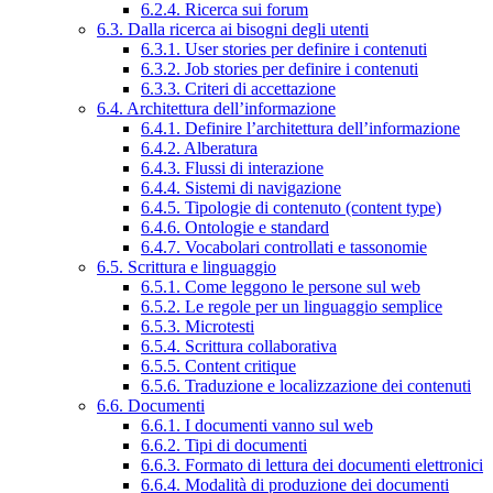
6.2.4. Ricerca sui forum
6.3. Dalla ricerca ai bisogni degli utenti
6.3.1. User stories per definire i contenuti
6.3.2. Job stories per definire i contenuti
6.3.3. Criteri di accettazione
6.4. Architettura dell’informazione
6.4.1. Definire l’architettura dell’informazione
6.4.2. Alberatura
6.4.3. Flussi di interazione
6.4.4. Sistemi di navigazione
6.4.5. Tipologie di contenuto (content type)
6.4.6. Ontologie e standard
6.4.7. Vocabolari controllati e tassonomie
6.5. Scrittura e linguaggio
6.5.1. Come leggono le persone sul web
6.5.2. Le regole per un linguaggio semplice
6.5.3. Microtesti
6.5.4. Scrittura collaborativa
6.5.5. Content critique
6.5.6. Traduzione e localizzazione dei contenuti
6.6. Documenti
6.6.1. I documenti vanno sul web
6.6.2. Tipi di documenti
6.6.3. Formato di lettura dei documenti elettronici
6.6.4. Modalità di produzione dei documenti