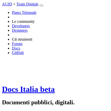
AGID
+
Team Digitale
Piano Triennale
Le community
Developers
Designers
Gli strumenti
Forum
Docs
GitHub
Docs Italia
beta
Documenti pubblici, digitali.