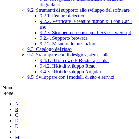
degradation
9.2. Strumenti di supporto allo sviluppo del software
9.2.1. Feature detection
9.2.2. Verificare le feature disponibili con Can I
use
9.2.3. Strumenti e risorse per CSS e JavaScript
9.2.4. Supporto browser
9.2.5. Misurare le prestazioni
9.3. Catalogo del riuso
9.4. Sviluppare con il design system .italia
9.4.1. Il framework Bootstrap Italia
9.4.2. Il kit di sviluppo React
9.4.3. Il kit di sviluppo Angular
9.5. Sviluppare con i modelli di sito e servizi
None
None
A
B
C
D
E
I
M