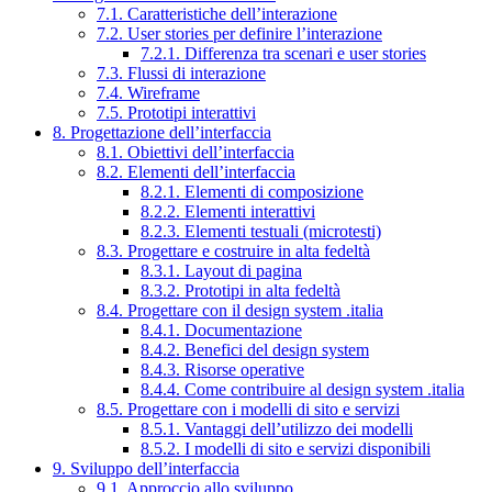
7.1. Caratteristiche dell’interazione
7.2. User stories per definire l’interazione
7.2.1. Differenza tra scenari e user stories
7.3. Flussi di interazione
7.4. Wireframe
7.5. Prototipi interattivi
8. Progettazione dell’interfaccia
8.1. Obiettivi dell’interfaccia
8.2. Elementi dell’interfaccia
8.2.1. Elementi di composizione
8.2.2. Elementi interattivi
8.2.3. Elementi testuali (microtesti)
8.3. Progettare e costruire in alta fedeltà
8.3.1. Layout di pagina
8.3.2. Prototipi in alta fedeltà
8.4. Progettare con il design system .italia
8.4.1. Documentazione
8.4.2. Benefici del design system
8.4.3. Risorse operative
8.4.4. Come contribuire al design system .italia
8.5. Progettare con i modelli di sito e servizi
8.5.1. Vantaggi dell’utilizzo dei modelli
8.5.2. I modelli di sito e servizi disponibili
9. Sviluppo dell’interfaccia
9.1. Approccio allo sviluppo