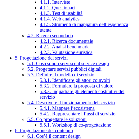
4.1.1. Interviste
4.1.2. Questionari
4.1.3. Test di usabilità
4.1.4. Web analytics
4.1.5. Strumenti di mappatura dell’esperienza
utente
4.2. Ricerca secondaria
4.2.1. Ricerca documentale
4.2.2. Analisi benchmark
4.2.3. Valutazione euristica
5. Progettazione dei servizi
5.1. Cosa sono i servizi e il service design
5.2. Progettare servizi pubblici digitali
5.3. Definire il modello di servizio
5.3.1. Identificare gli attori coinvolti
5.3.2. Formulare la proposta di valore
5.3.3. Inquadrare gli elementi costitutivi del
servizio
5.4. Descrivere il funzionamento del servizio
5.4.1. Mappare l’ecosistema
5.4.2. Rappresentare i flussi di servizio
5.5. Co-progettare le soluzioni
5.5.1. Workshop di co-progettazione
6. Progettazione dei contenuti
6.1. Cos’è il content design