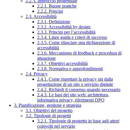
2.2. L’approccio progettuale
2.2.1. Buone pratiche
2.2.2. Principi
2.3. Accessibilità
2.3.1. Definizione
2.3.2. Accessibilità by design
2.3.3. Principi per l’accessibilità
2.3.4. Linee guida e criteri di successo
2.3.5. Come rilasciare una dichiarazione di
accessibilità
2.3.6. Meccanismo di feedback e procedura di
attuazione
2.3.7. Obiettivi accessibilità
2.3.8. Normativa e approfondimenti
2.4. Privacy
2.4.1. Come rispettare la privacy sin dalla
progettazione di un sito o servizio digitale
2.4.2. Richiedi il consenso quando necessario
2.4.3. Le basi del sito web: architettura,
informativa privacy, riferimenti DPO
3. Pianificazione, gestione e strategia
3.1. Obiettivi del progetto
3.2. Tipologie di progetti
3.2.1. Tipologie di progetto in base agli attori
coinvolti nel servizio