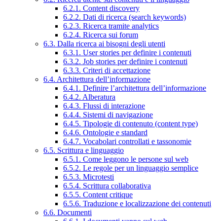
6.2.1. Content discovery
6.2.2. Dati di ricerca (search keywords)
6.2.3. Ricerca tramite analytics
6.2.4. Ricerca sui forum
6.3. Dalla ricerca ai bisogni degli utenti
6.3.1. User stories per definire i contenuti
6.3.2. Job stories per definire i contenuti
6.3.3. Criteri di accettazione
6.4. Architettura dell’informazione
6.4.1. Definire l’architettura dell’informazione
6.4.2. Alberatura
6.4.3. Flussi di interazione
6.4.4. Sistemi di navigazione
6.4.5. Tipologie di contenuto (content type)
6.4.6. Ontologie e standard
6.4.7. Vocabolari controllati e tassonomie
6.5. Scrittura e linguaggio
6.5.1. Come leggono le persone sul web
6.5.2. Le regole per un linguaggio semplice
6.5.3. Microtesti
6.5.4. Scrittura collaborativa
6.5.5. Content critique
6.5.6. Traduzione e localizzazione dei contenuti
6.6. Documenti