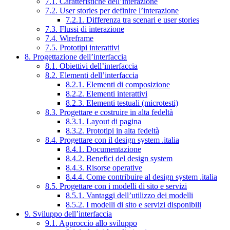
7.1. Caratteristiche dell’interazione
7.2. User stories per definire l’interazione
7.2.1. Differenza tra scenari e user stories
7.3. Flussi di interazione
7.4. Wireframe
7.5. Prototipi interattivi
8. Progettazione dell’interfaccia
8.1. Obiettivi dell’interfaccia
8.2. Elementi dell’interfaccia
8.2.1. Elementi di composizione
8.2.2. Elementi interattivi
8.2.3. Elementi testuali (microtesti)
8.3. Progettare e costruire in alta fedeltà
8.3.1. Layout di pagina
8.3.2. Prototipi in alta fedeltà
8.4. Progettare con il design system .italia
8.4.1. Documentazione
8.4.2. Benefici del design system
8.4.3. Risorse operative
8.4.4. Come contribuire al design system .italia
8.5. Progettare con i modelli di sito e servizi
8.5.1. Vantaggi dell’utilizzo dei modelli
8.5.2. I modelli di sito e servizi disponibili
9. Sviluppo dell’interfaccia
9.1. Approccio allo sviluppo