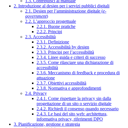
1.3. Contribuisci al manuale
2. Introduzione al design per i servizi pubblici digitali
2.1. Design per l’amministrazione digitale (
e-
government
)
2.2. L’approccio progettuale
2.2.1. Buone pratiche
2.2.2. Principi
2.3. Accessibilità
2.3.1. Definizione
2.3.2. Accessibilità by design
2.3.3. Principi per l’accessibilità
2.3.4. Linee guida e criteri di successo
2.3.5. Come rilasciare una dichiarazione di
accessibilità
2.3.6. Meccanismo di feedback e procedura di
attuazione
2.3.7. Obiettivi accessibilità
2.3.8. Normativa e approfondimenti
2.4. Privacy
2.4.1. Come rispettare la privacy sin dalla
progettazione di un sito o servizio digitale
2.4.2. Richiedi il consenso quando necessario
2.4.3. Le basi del sito web: architettura,
informativa privacy, riferimenti DPO
3. Pianificazione, gestione e strategia