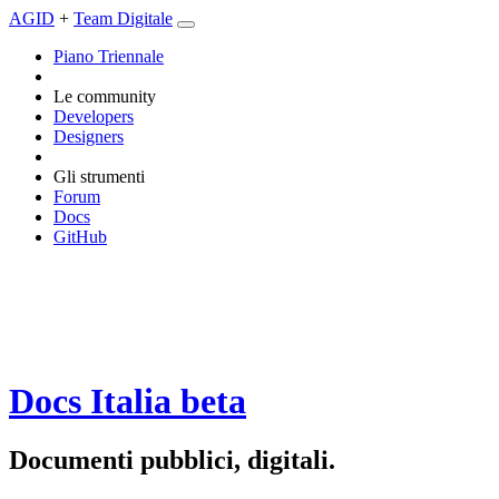
AGID
+
Team Digitale
Piano Triennale
Le community
Developers
Designers
Gli strumenti
Forum
Docs
GitHub
Docs Italia
beta
Documenti pubblici, digitali.