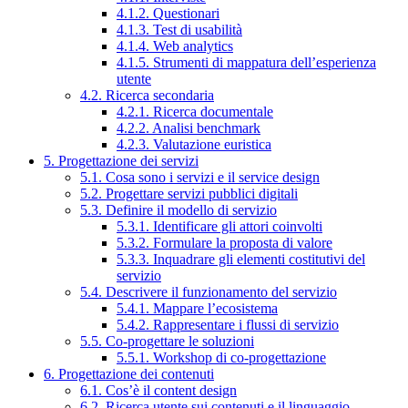
4.1.2. Questionari
4.1.3. Test di usabilità
4.1.4. Web analytics
4.1.5. Strumenti di mappatura dell’esperienza
utente
4.2. Ricerca secondaria
4.2.1. Ricerca documentale
4.2.2. Analisi benchmark
4.2.3. Valutazione euristica
5. Progettazione dei servizi
5.1. Cosa sono i servizi e il service design
5.2. Progettare servizi pubblici digitali
5.3. Definire il modello di servizio
5.3.1. Identificare gli attori coinvolti
5.3.2. Formulare la proposta di valore
5.3.3. Inquadrare gli elementi costitutivi del
servizio
5.4. Descrivere il funzionamento del servizio
5.4.1. Mappare l’ecosistema
5.4.2. Rappresentare i flussi di servizio
5.5. Co-progettare le soluzioni
5.5.1. Workshop di co-progettazione
6. Progettazione dei contenuti
6.1. Cos’è il content design
6.2. Ricerca utente sui contenuti e il linguaggio