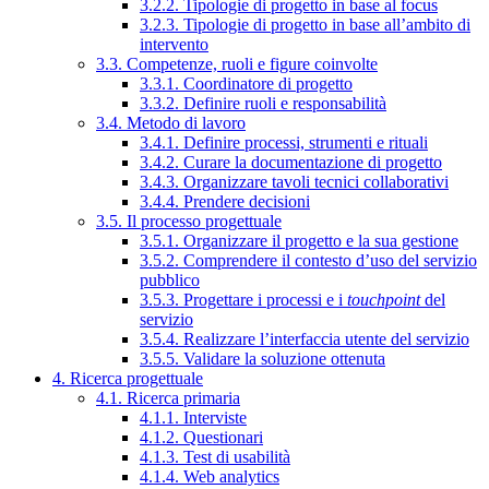
3.2.2. Tipologie di progetto in base al focus
3.2.3. Tipologie di progetto in base all’ambito di
intervento
3.3. Competenze, ruoli e figure coinvolte
3.3.1. Coordinatore di progetto
3.3.2. Definire ruoli e responsabilità
3.4. Metodo di lavoro
3.4.1. Definire processi, strumenti e rituali
3.4.2. Curare la documentazione di progetto
3.4.3. Organizzare tavoli tecnici collaborativi
3.4.4. Prendere decisioni
3.5. Il processo progettuale
3.5.1. Organizzare il progetto e la sua gestione
3.5.2. Comprendere il contesto d’uso del servizio
pubblico
3.5.3. Progettare i processi e i
touchpoint
del
servizio
3.5.4. Realizzare l’interfaccia utente del servizio
3.5.5. Validare la soluzione ottenuta
4. Ricerca progettuale
4.1. Ricerca primaria
4.1.1. Interviste
4.1.2. Questionari
4.1.3. Test di usabilità
4.1.4. Web analytics