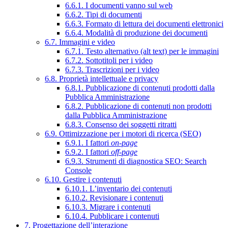
6.6.1. I documenti vanno sul web
6.6.2. Tipi di documenti
6.6.3. Formato di lettura dei documenti elettronici
6.6.4. Modalità di produzione dei documenti
6.7. Immagini e video
6.7.1. Testo alternativo (alt text) per le immagini
6.7.2. Sottotitoli per i video
6.7.3. Trascrizioni per i video
6.8. Proprietà intellettuale e privacy
6.8.1. Pubblicazione di contenuti prodotti dalla
Pubblica Amministrazione
6.8.2. Pubblicazione di contenuti non prodotti
dalla Pubblica Amministrazione
6.8.3. Consenso dei soggetti ritratti
6.9. Ottimizzazione per i motori di ricerca (SEO)
6.9.1. I fattori
on-page
6.9.2. I fattori
off-page
6.9.3. Strumenti di diagnostica SEO: Search
Console
6.10. Gestire i contenuti
6.10.1. L’inventario dei contenuti
6.10.2. Revisionare i contenuti
6.10.3. Migrare i contenuti
6.10.4. Pubblicare i contenuti
7. Progettazione dell’interazione