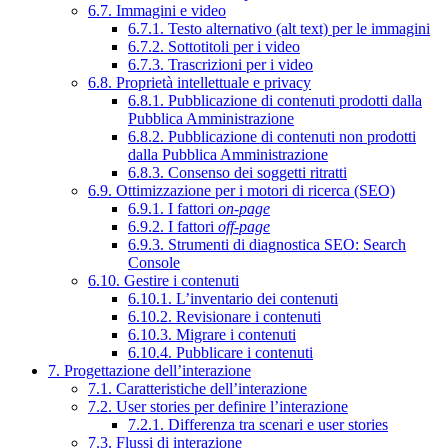
6.7. Immagini e video
6.7.1. Testo alternativo (alt text) per le immagini
6.7.2. Sottotitoli per i video
6.7.3. Trascrizioni per i video
6.8. Proprietà intellettuale e privacy
6.8.1. Pubblicazione di contenuti prodotti dalla
Pubblica Amministrazione
6.8.2. Pubblicazione di contenuti non prodotti
dalla Pubblica Amministrazione
6.8.3. Consenso dei soggetti ritratti
6.9. Ottimizzazione per i motori di ricerca (SEO)
6.9.1. I fattori
on-page
6.9.2. I fattori
off-page
6.9.3. Strumenti di diagnostica SEO: Search
Console
6.10. Gestire i contenuti
6.10.1. L’inventario dei contenuti
6.10.2. Revisionare i contenuti
6.10.3. Migrare i contenuti
6.10.4. Pubblicare i contenuti
7. Progettazione dell’interazione
7.1. Caratteristiche dell’interazione
7.2. User stories per definire l’interazione
7.2.1. Differenza tra scenari e user stories
7.3. Flussi di interazione