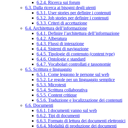
6.2.4. Ricerca sui forum
6.3. Dalla ricerca ai bisogni degli utenti
6.3.1. User stories per definire i contenuti
6.3.2. Job stories per definire i contenuti
6.3.3. Criteri di accettazione
6.4. Architettura dell’informazione
6.4.1. Definire l’architettura dell’informazione
6.4.2. Alberatura
6.4.3. Flussi di interazione
6.4.4. Sistemi di navigazione
6.4.5. Tipologie di contenuto (content type)
6.4.6. Ontologie e standard
6.4.7. Vocabolari controllati e tassonomie
6.5. Scrittura e linguaggio
6.5.1. Come leggono le persone sul web
6.5.2. Le regole per un linguaggio semplice
6.5.3. Microtesti
6.5.4. Scrittura collaborativa
6.5.5. Content critique
6.5.6. Traduzione e localizzazione dei contenuti
6.6. Documenti
6.6.1. I documenti vanno sul web
6.6.2. Tipi di documenti
6.6.3. Formato di lettura dei documenti elettronici
6.6.4. Modalità di produzione dei documenti