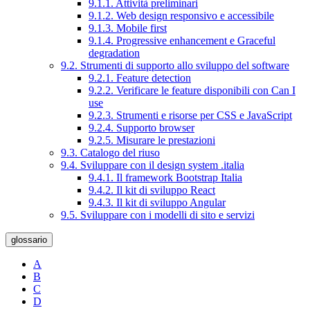
9.1.1. Attività preliminari
9.1.2. Web design responsivo e accessibile
9.1.3. Mobile first
9.1.4. Progressive enhancement e Graceful
degradation
9.2. Strumenti di supporto allo sviluppo del software
9.2.1. Feature detection
9.2.2. Verificare le feature disponibili con Can I
use
9.2.3. Strumenti e risorse per CSS e JavaScript
9.2.4. Supporto browser
9.2.5. Misurare le prestazioni
9.3. Catalogo del riuso
9.4. Sviluppare con il design system .italia
9.4.1. Il framework Bootstrap Italia
9.4.2. Il kit di sviluppo React
9.4.3. Il kit di sviluppo Angular
9.5. Sviluppare con i modelli di sito e servizi
glossario
A
B
C
D