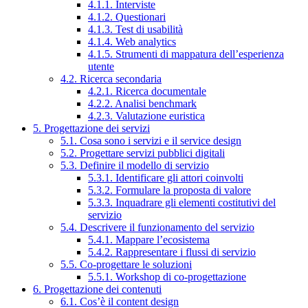
4.1.1. Interviste
4.1.2. Questionari
4.1.3. Test di usabilità
4.1.4. Web analytics
4.1.5. Strumenti di mappatura dell’esperienza
utente
4.2. Ricerca secondaria
4.2.1. Ricerca documentale
4.2.2. Analisi benchmark
4.2.3. Valutazione euristica
5. Progettazione dei servizi
5.1. Cosa sono i servizi e il service design
5.2. Progettare servizi pubblici digitali
5.3. Definire il modello di servizio
5.3.1. Identificare gli attori coinvolti
5.3.2. Formulare la proposta di valore
5.3.3. Inquadrare gli elementi costitutivi del
servizio
5.4. Descrivere il funzionamento del servizio
5.4.1. Mappare l’ecosistema
5.4.2. Rappresentare i flussi di servizio
5.5. Co-progettare le soluzioni
5.5.1. Workshop di co-progettazione
6. Progettazione dei contenuti
6.1. Cos’è il content design