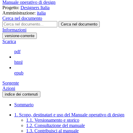
Manuale operativo di design
Progetto:
Designers Italia
Amministrazione:
italia
Cerca nel documento
Cerca nel documento
Informazioni
versione-corrente
Scarica
pdf
html
epub
Sorgente
Azioni
indice dei contenuti
Sommario
1. Scopo, destinatari e uso del Manuale operativo di design
1.1. Versionamento e storico
1.2. Consultazione del manuale
1.3. Contribuisci al manuale