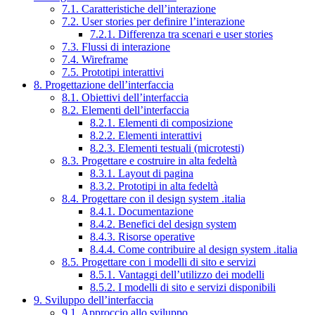
7.1. Caratteristiche dell’interazione
7.2. User stories per definire l’interazione
7.2.1. Differenza tra scenari e user stories
7.3. Flussi di interazione
7.4. Wireframe
7.5. Prototipi interattivi
8. Progettazione dell’interfaccia
8.1. Obiettivi dell’interfaccia
8.2. Elementi dell’interfaccia
8.2.1. Elementi di composizione
8.2.2. Elementi interattivi
8.2.3. Elementi testuali (microtesti)
8.3. Progettare e costruire in alta fedeltà
8.3.1. Layout di pagina
8.3.2. Prototipi in alta fedeltà
8.4. Progettare con il design system .italia
8.4.1. Documentazione
8.4.2. Benefici del design system
8.4.3. Risorse operative
8.4.4. Come contribuire al design system .italia
8.5. Progettare con i modelli di sito e servizi
8.5.1. Vantaggi dell’utilizzo dei modelli
8.5.2. I modelli di sito e servizi disponibili
9. Sviluppo dell’interfaccia
9.1. Approccio allo sviluppo