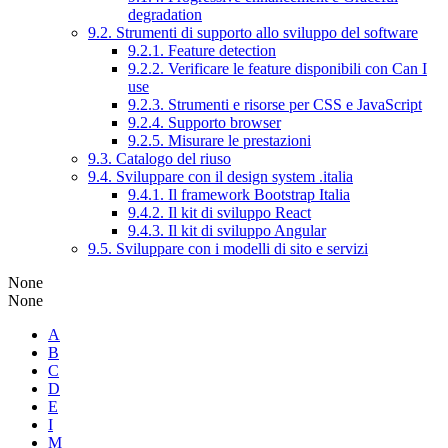
degradation
9.2. Strumenti di supporto allo sviluppo del software
9.2.1. Feature detection
9.2.2. Verificare le feature disponibili con Can I
use
9.2.3. Strumenti e risorse per CSS e JavaScript
9.2.4. Supporto browser
9.2.5. Misurare le prestazioni
9.3. Catalogo del riuso
9.4. Sviluppare con il design system .italia
9.4.1. Il framework Bootstrap Italia
9.4.2. Il kit di sviluppo React
9.4.3. Il kit di sviluppo Angular
9.5. Sviluppare con i modelli di sito e servizi
None
None
A
B
C
D
E
I
M