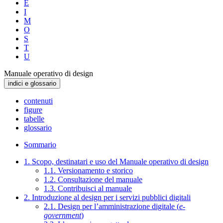
E
I
M
O
S
T
U
Manuale operativo di design
indici e glossario
contenuti
figure
tabelle
glossario
Sommario
1. Scopo, destinatari e uso del Manuale operativo di design
1.1. Versionamento e storico
1.2. Consultazione del manuale
1.3. Contribuisci al manuale
2. Introduzione al design per i servizi pubblici digitali
2.1. Design per l’amministrazione digitale (
e-
government
)