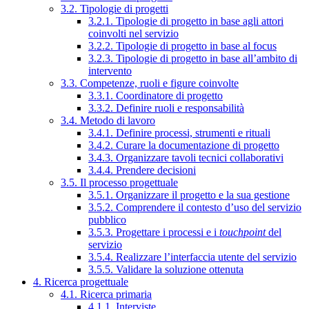
3.2. Tipologie di progetti
3.2.1. Tipologie di progetto in base agli attori
coinvolti nel servizio
3.2.2. Tipologie di progetto in base al focus
3.2.3. Tipologie di progetto in base all’ambito di
intervento
3.3. Competenze, ruoli e figure coinvolte
3.3.1. Coordinatore di progetto
3.3.2. Definire ruoli e responsabilità
3.4. Metodo di lavoro
3.4.1. Definire processi, strumenti e rituali
3.4.2. Curare la documentazione di progetto
3.4.3. Organizzare tavoli tecnici collaborativi
3.4.4. Prendere decisioni
3.5. Il processo progettuale
3.5.1. Organizzare il progetto e la sua gestione
3.5.2. Comprendere il contesto d’uso del servizio
pubblico
3.5.3. Progettare i processi e i
touchpoint
del
servizio
3.5.4. Realizzare l’interfaccia utente del servizio
3.5.5. Validare la soluzione ottenuta
4. Ricerca progettuale
4.1. Ricerca primaria
4.1.1. Interviste