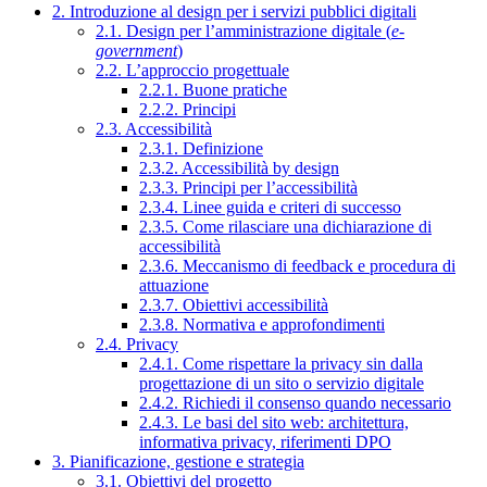
2. Introduzione al design per i servizi pubblici digitali
2.1. Design per l’amministrazione digitale (
e-
government
)
2.2. L’approccio progettuale
2.2.1. Buone pratiche
2.2.2. Principi
2.3. Accessibilità
2.3.1. Definizione
2.3.2. Accessibilità by design
2.3.3. Principi per l’accessibilità
2.3.4. Linee guida e criteri di successo
2.3.5. Come rilasciare una dichiarazione di
accessibilità
2.3.6. Meccanismo di feedback e procedura di
attuazione
2.3.7. Obiettivi accessibilità
2.3.8. Normativa e approfondimenti
2.4. Privacy
2.4.1. Come rispettare la privacy sin dalla
progettazione di un sito o servizio digitale
2.4.2. Richiedi il consenso quando necessario
2.4.3. Le basi del sito web: architettura,
informativa privacy, riferimenti DPO
3. Pianificazione, gestione e strategia
3.1. Obiettivi del progetto