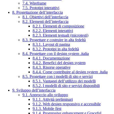
7.4. Wireframe
7.5. Prototipi interattivi
8. Progettazione dell’interfaccia
8.1. Obiettivi dell’interfaccia
8.2. Elementi dell’interfaccia
8.2.1. Elementi di composizione
8.2.2. Elementi interattivi
8.2.3. Elementi testuali (microtesti)
8.3. Progettare e costruire in alta fedeltà
8.3.1. Layout di pagina
8.3.2. Prototipi in alta fedeltà
8.4. Progettare con il design system .italia
8.4.1. Documentazione
8.4.2. Benefici del design system
8.4.3. Risorse operative
8.4.4. Come contribuire al design system .italia
8.5. Progettare con i modelli di sito e servizi
8.5.1. Vantaggi dell’utilizzo dei modelli
8.5.2. I modelli di sito e servizi disponibili
9. Sviluppo dell’interfaccia
9.1. Approccio allo sviluppo
9.1.1. Attività preliminari
9.1.2. Web design responsivo e accessibile
9.1.3. Mobile first
9.1.4. Progressive enhancement e Graceful