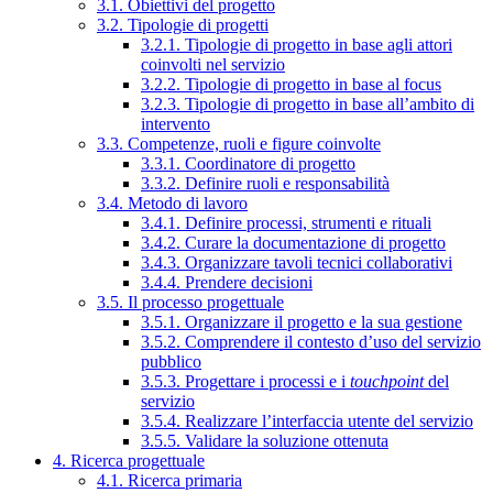
3.1. Obiettivi del progetto
3.2. Tipologie di progetti
3.2.1. Tipologie di progetto in base agli attori
coinvolti nel servizio
3.2.2. Tipologie di progetto in base al focus
3.2.3. Tipologie di progetto in base all’ambito di
intervento
3.3. Competenze, ruoli e figure coinvolte
3.3.1. Coordinatore di progetto
3.3.2. Definire ruoli e responsabilità
3.4. Metodo di lavoro
3.4.1. Definire processi, strumenti e rituali
3.4.2. Curare la documentazione di progetto
3.4.3. Organizzare tavoli tecnici collaborativi
3.4.4. Prendere decisioni
3.5. Il processo progettuale
3.5.1. Organizzare il progetto e la sua gestione
3.5.2. Comprendere il contesto d’uso del servizio
pubblico
3.5.3. Progettare i processi e i
touchpoint
del
servizio
3.5.4. Realizzare l’interfaccia utente del servizio
3.5.5. Validare la soluzione ottenuta
4. Ricerca progettuale
4.1. Ricerca primaria