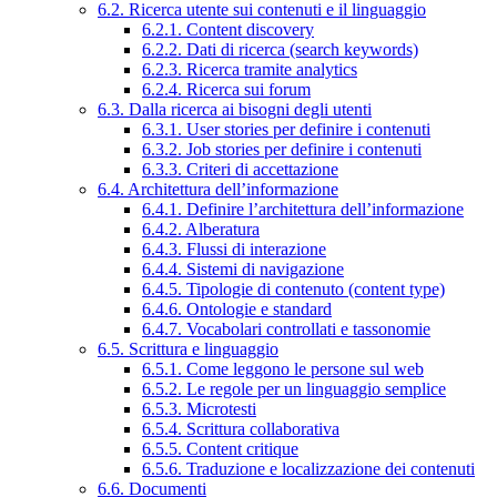
6.2. Ricerca utente sui contenuti e il linguaggio
6.2.1. Content discovery
6.2.2. Dati di ricerca (search keywords)
6.2.3. Ricerca tramite analytics
6.2.4. Ricerca sui forum
6.3. Dalla ricerca ai bisogni degli utenti
6.3.1. User stories per definire i contenuti
6.3.2. Job stories per definire i contenuti
6.3.3. Criteri di accettazione
6.4. Architettura dell’informazione
6.4.1. Definire l’architettura dell’informazione
6.4.2. Alberatura
6.4.3. Flussi di interazione
6.4.4. Sistemi di navigazione
6.4.5. Tipologie di contenuto (content type)
6.4.6. Ontologie e standard
6.4.7. Vocabolari controllati e tassonomie
6.5. Scrittura e linguaggio
6.5.1. Come leggono le persone sul web
6.5.2. Le regole per un linguaggio semplice
6.5.3. Microtesti
6.5.4. Scrittura collaborativa
6.5.5. Content critique
6.5.6. Traduzione e localizzazione dei contenuti
6.6. Documenti