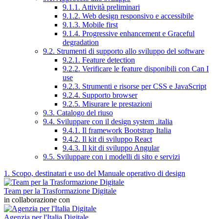
9.1.1. Attività preliminari
9.1.2. Web design responsivo e accessibile
9.1.3. Mobile first
9.1.4. Progressive enhancement e Graceful
degradation
9.2. Strumenti di supporto allo sviluppo del software
9.2.1. Feature detection
9.2.2. Verificare le feature disponibili con Can I
use
9.2.3. Strumenti e risorse per CSS e JavaScript
9.2.4. Supporto browser
9.2.5. Misurare le prestazioni
9.3. Catalogo del riuso
9.4. Sviluppare con il design system .italia
9.4.1. Il framework Bootstrap Italia
9.4.2. Il kit di sviluppo React
9.4.3. Il kit di sviluppo Angular
9.5. Sviluppare con i modelli di sito e servizi
1. Scopo, destinatari e uso del Manuale operativo di design
Team per la Trasformazione Digitale
in collaborazione con
Agenzia per l'Italia Digitale