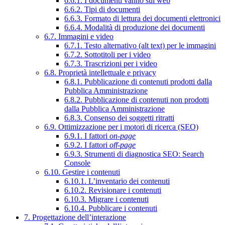
6.6.1. I documenti vanno sul web
6.6.2. Tipi di documenti
6.6.3. Formato di lettura dei documenti elettronici
6.6.4. Modalità di produzione dei documenti
6.7. Immagini e video
6.7.1. Testo alternativo (alt text) per le immagini
6.7.2. Sottotitoli per i video
6.7.3. Trascrizioni per i video
6.8. Proprietà intellettuale e privacy
6.8.1. Pubblicazione di contenuti prodotti dalla
Pubblica Amministrazione
6.8.2. Pubblicazione di contenuti non prodotti
dalla Pubblica Amministrazione
6.8.3. Consenso dei soggetti ritratti
6.9. Ottimizzazione per i motori di ricerca (SEO)
6.9.1. I fattori
on-page
6.9.2. I fattori
off-page
6.9.3. Strumenti di diagnostica SEO: Search
Console
6.10. Gestire i contenuti
6.10.1. L’inventario dei contenuti
6.10.2. Revisionare i contenuti
6.10.3. Migrare i contenuti
6.10.4. Pubblicare i contenuti
7. Progettazione dell’interazione