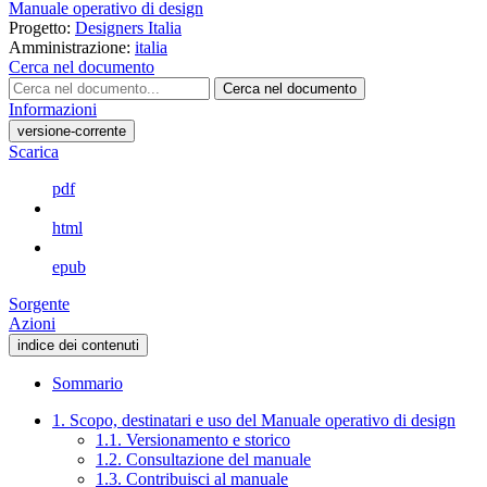
Manuale operativo di design
Progetto:
Designers Italia
Amministrazione:
italia
Cerca nel documento
Cerca nel documento
Informazioni
versione-corrente
Scarica
pdf
html
epub
Sorgente
Azioni
indice dei contenuti
Sommario
1. Scopo, destinatari e uso del Manuale operativo di design
1.1. Versionamento e storico
1.2. Consultazione del manuale
1.3. Contribuisci al manuale