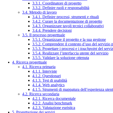
3.3.1. Coordinatore di progetto
3.3.2. Definire ruoli e responsabilità
3.4. Metodo di lavoro
3.4.1. Definire processi, strumenti e rituali
3.4.2. Curare la documentazione di progetto
3.4.3. Organizzare tavoli tecnici collaborativi
3.4.4. Prendere decisioni
3.5. Il processo progettuale
3.5.1. Organizzare il progetto e la sua gestione
3.5.2. Comprendere il contesto d’uso del servizio 
3.5.3. Progettare i processi e i
touchpoint
del servi
3.5.4. Realizzare l’interfaccia utente del servizio
3.5.5. Validare la soluzione ottenuta
4. Ricerca progettuale
4.1. Ricerca primaria
4.1.1. Interviste
4.1.2. Questionari
4.1.3. Test di usabilità
4.1.4. Web analytics
4.1.5. Strumenti di mappatura dell’esperienza uten
4.2. Ricerca secondaria
4.2.1. Ricerca documentale
4.2.2. Analisi benchmark
4.2.3. Valutazione euristica
5. Progettazione dei servizi