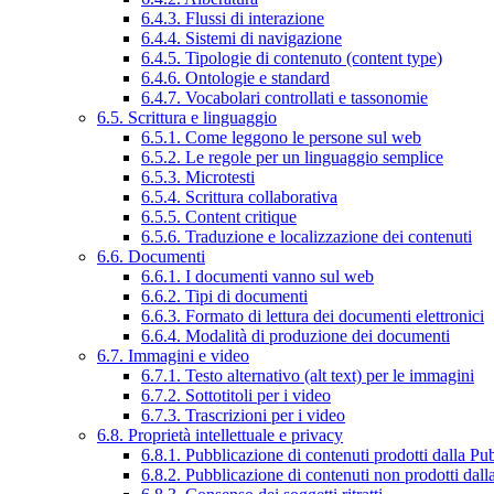
6.4.3. Flussi di interazione
6.4.4. Sistemi di navigazione
6.4.5. Tipologie di contenuto (content type)
6.4.6. Ontologie e standard
6.4.7. Vocabolari controllati e tassonomie
6.5. Scrittura e linguaggio
6.5.1. Come leggono le persone sul web
6.5.2. Le regole per un linguaggio semplice
6.5.3. Microtesti
6.5.4. Scrittura collaborativa
6.5.5. Content critique
6.5.6. Traduzione e localizzazione dei contenuti
6.6. Documenti
6.6.1. I documenti vanno sul web
6.6.2. Tipi di documenti
6.6.3. Formato di lettura dei documenti elettronici
6.6.4. Modalità di produzione dei documenti
6.7. Immagini e video
6.7.1. Testo alternativo (alt text) per le immagini
6.7.2. Sottotitoli per i video
6.7.3. Trascrizioni per i video
6.8. Proprietà intellettuale e privacy
6.8.1. Pubblicazione di contenuti prodotti dalla P
6.8.2. Pubblicazione di contenuti non prodotti dal