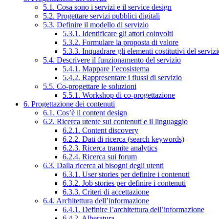
5.1. Cosa sono i servizi e il service design
5.2. Progettare servizi pubblici digitali
5.3. Definire il modello di servizio
5.3.1. Identificare gli attori coinvolti
5.3.2. Formulare la proposta di valore
5.3.3. Inquadrare gli elementi costitutivi del serviz
5.4. Descrivere il funzionamento del servizio
5.4.1. Mappare l’ecosistema
5.4.2. Rappresentare i flussi di servizio
5.5. Co-progettare le soluzioni
5.5.1. Workshop di co-progettazione
6. Progettazione dei contenuti
6.1. Cos’è il content design
6.2. Ricerca utente sui contenuti e il linguaggio
6.2.1. Content discovery
6.2.2. Dati di ricerca (search keywords)
6.2.3. Ricerca tramite analytics
6.2.4. Ricerca sui forum
6.3. Dalla ricerca ai bisogni degli utenti
6.3.1. User stories per definire i contenuti
6.3.2. Job stories per definire i contenuti
6.3.3. Criteri di accettazione
6.4. Architettura dell’informazione
6.4.1. Definire l’architettura dell’informazione
6.4.2. Alberatura