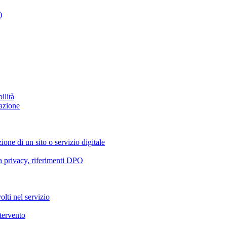
)
ilità
azione
ione di un sito o servizio digitale
va privacy, riferimenti DPO
olti nel servizio
ntervento