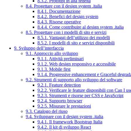
8.3.2. Prototipi in alta fedeltà
8.4. Progettare con il design system .italia
8.4.1. Documentazione
8.4.2. Benefici del design system
8.4.3. Risorse operative
8.4.4. Come contribuire al design system .italia
8.5. Progettare con i modelli di sito e servizi
8.5.1. Vantaggi dell’utilizzo dei modelli
8.5.2. I modelli di sito e servizi disponibili
9. Sviluppo dell’interfaccia
9.1. Approccio allo sviluppo
9.1.1. Attività preliminari
9.1.2. Web design responsivo e accessibile
9.1.3. Mobile first
9.1.4. Progressive enhancement e Graceful degrad
9.2. Strumenti di supporto allo sviluppo del software
9.2.1. Feature detection
9.2.2. Verificare le feature disponibili con Can I us
9.2.3. Strumenti e risorse per CSS e JavaScript
9.2.4. Supporto browser
9.2.5. Misurare le prestazioni
9.3. Catalogo del riuso
9.4. Sviluppare con il design system .italia
9.4.1. Il framework Bootstrap Italia
9.4.2. Il kit di sviluppo React