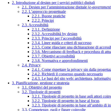
2. Introduzione al design per i servizi pubblici digitali
2.1. Design per l’amministrazione digitale (
e-government
2.2. L’approccio progettuale
2.2.1. Buone pratiche
2.2.2. Principi
2.3. Accessibilità
2.3.1. Definizione
2.3.2. Accessibilità by design
2.3.3. Principi per l’accessibilità
2.3.4. Linee guida e criteri di successo
2.3.5. Come rilasciare una dichiarazione di accessib
2.3.6. Meccanismo di feedback e procedura di attu
2.3.7. Obiettivi accessibilità
2.3.8. Normativa e approfondimenti
2.4. Privacy
2.4.1. Come rispettare la privacy sin dalla progettaz
2.4.2. Richiedi il consenso quando necessario
2.4.3. Le basi del sito web: architettura, informati
3. Pianificazione, gestione e strategia
3.1. Obiettivi del progetto
3.2. Tipologie di progetti
3.2.1. Tipologie di progetto in base agli attori coinv
3.2.2. Tipologie di progetto in base al focus
3.2.3. Tipologie di progetto in base all’ambito di i
3.3. Competenze, ruoli e figure coinvolte