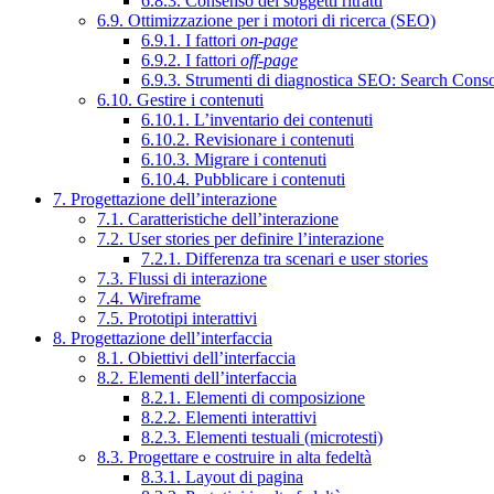
6.8.3. Consenso dei soggetti ritratti
6.9. Ottimizzazione per i motori di ricerca (SEO)
6.9.1. I fattori
on-page
6.9.2. I fattori
off-page
6.9.3. Strumenti di diagnostica SEO: Search Cons
6.10. Gestire i contenuti
6.10.1. L’inventario dei contenuti
6.10.2. Revisionare i contenuti
6.10.3. Migrare i contenuti
6.10.4. Pubblicare i contenuti
7. Progettazione dell’interazione
7.1. Caratteristiche dell’interazione
7.2. User stories per definire l’interazione
7.2.1. Differenza tra scenari e user stories
7.3. Flussi di interazione
7.4. Wireframe
7.5. Prototipi interattivi
8. Progettazione dell’interfaccia
8.1. Obiettivi dell’interfaccia
8.2. Elementi dell’interfaccia
8.2.1. Elementi di composizione
8.2.2. Elementi interattivi
8.2.3. Elementi testuali (microtesti)
8.3. Progettare e costruire in alta fedeltà
8.3.1. Layout di pagina