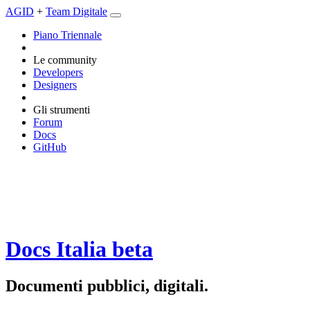
AGID
+
Team Digitale
Piano Triennale
Le community
Developers
Designers
Gli strumenti
Forum
Docs
GitHub
Docs Italia
beta
Documenti pubblici, digitali.