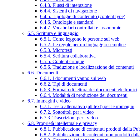
6.4.3. Flussi di interazione
6.4.4. Sistemi di navigazione
6.4.5. Tipologie di contenuto (content type)
6.4.6. Ontologie e standard
6.4.7. Vocabolari controllati e tassonomie
6.5. Scrittura e linguaggio
6.5.1. Come leggono le persone sul web
6.5.2. Le regole per un linguaggio semplice
6.5.3. Microtesti
6.5.4. Scrittura collaborativa
6.5.5. Content critique
6.5.6. Traduzione e localizzazione dei contenuti
6.6. Documenti
6.6.1. I documenti vanno sul web
6.6.2. Tipi di documenti
6.6.3. Formato di lettura dei documenti elettronici
6.6.4. Modalità di produzione dei documenti
6.7. Immagini e video
6.7.1. Testo alternativo (alt text) per le immagini
6.7.2. Sottotitoli per i video
6.7.3. Trascrizioni per i video
6.8. Proprietà intellettuale e privacy
6.8.1. Pubblicazione di contenuti prodotti dalla P
6.8.2. Pubblicazione di contenuti non prodotti dal