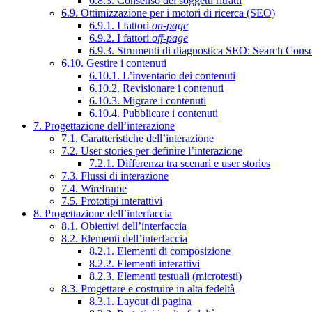
6.8.3. Consenso dei soggetti ritratti
6.9. Ottimizzazione per i motori di ricerca (SEO)
6.9.1. I fattori
on-page
6.9.2. I fattori
off-page
6.9.3. Strumenti di diagnostica SEO: Search Cons
6.10. Gestire i contenuti
6.10.1. L’inventario dei contenuti
6.10.2. Revisionare i contenuti
6.10.3. Migrare i contenuti
6.10.4. Pubblicare i contenuti
7. Progettazione dell’interazione
7.1. Caratteristiche dell’interazione
7.2. User stories per definire l’interazione
7.2.1. Differenza tra scenari e user stories
7.3. Flussi di interazione
7.4. Wireframe
7.5. Prototipi interattivi
8. Progettazione dell’interfaccia
8.1. Obiettivi dell’interfaccia
8.2. Elementi dell’interfaccia
8.2.1. Elementi di composizione
8.2.2. Elementi interattivi
8.2.3. Elementi testuali (microtesti)
8.3. Progettare e costruire in alta fedeltà
8.3.1. Layout di pagina