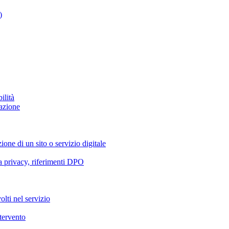
)
ilità
azione
ione di un sito o servizio digitale
va privacy, riferimenti DPO
olti nel servizio
ntervento