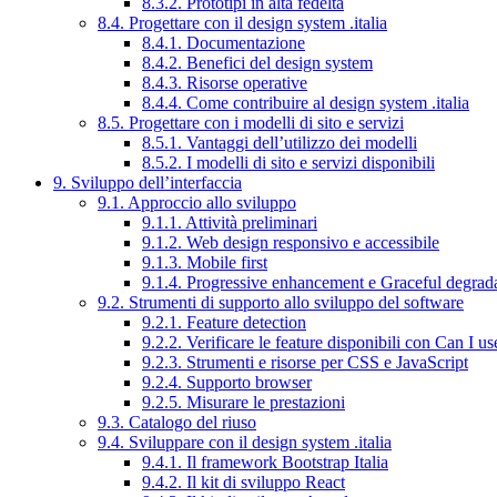
8.3.2. Prototipi in alta fedeltà
8.4. Progettare con il design system .italia
8.4.1. Documentazione
8.4.2. Benefici del design system
8.4.3. Risorse operative
8.4.4. Come contribuire al design system .italia
8.5. Progettare con i modelli di sito e servizi
8.5.1. Vantaggi dell’utilizzo dei modelli
8.5.2. I modelli di sito e servizi disponibili
9. Sviluppo dell’interfaccia
9.1. Approccio allo sviluppo
9.1.1. Attività preliminari
9.1.2. Web design responsivo e accessibile
9.1.3. Mobile first
9.1.4. Progressive enhancement e Graceful degrad
9.2. Strumenti di supporto allo sviluppo del software
9.2.1. Feature detection
9.2.2. Verificare le feature disponibili con Can I us
9.2.3. Strumenti e risorse per CSS e JavaScript
9.2.4. Supporto browser
9.2.5. Misurare le prestazioni
9.3. Catalogo del riuso
9.4. Sviluppare con il design system .italia
9.4.1. Il framework Bootstrap Italia
9.4.2. Il kit di sviluppo React