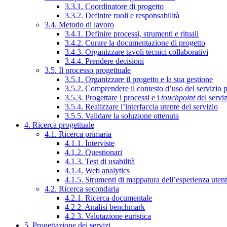
3.3.1. Coordinatore di progetto
3.3.2. Definire ruoli e responsabilità
3.4. Metodo di lavoro
3.4.1. Definire processi, strumenti e rituali
3.4.2. Curare la documentazione di progetto
3.4.3. Organizzare tavoli tecnici collaborativi
3.4.4. Prendere decisioni
3.5. Il processo progettuale
3.5.1. Organizzare il progetto e la sua gestione
3.5.2. Comprendere il contesto d’uso del servizio 
3.5.3. Progettare i processi e i
touchpoint
del servi
3.5.4. Realizzare l’interfaccia utente del servizio
3.5.5. Validare la soluzione ottenuta
4. Ricerca progettuale
4.1. Ricerca primaria
4.1.1. Interviste
4.1.2. Questionari
4.1.3. Test di usabilità
4.1.4. Web analytics
4.1.5. Strumenti di mappatura dell’esperienza uten
4.2. Ricerca secondaria
4.2.1. Ricerca documentale
4.2.2. Analisi benchmark
4.2.3. Valutazione euristica
5. Progettazione dei servizi