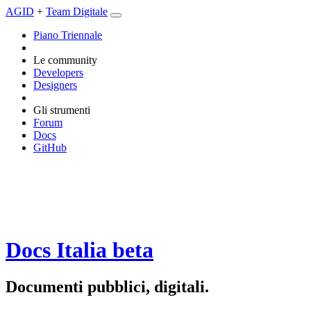
AGID
+
Team Digitale
Piano Triennale
Le community
Developers
Designers
Gli strumenti
Forum
Docs
GitHub
Docs Italia
beta
Documenti pubblici, digitali.