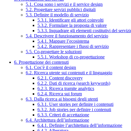
5.1. Cosa sono i servizi e il service design
5.2. Progettare servizi pubblici digitali
5.3. Definire il modello di servizio
5.3.1. Identificare gli attori coinvolti
5.3.2. Formulare la proposta di valore
5.3.3. Inquadrare gli elementi costitutivi del serviz
5.4. Descrivere il funzionamento del servizio
5.4.1. Mappare l’ecosistema
5.4.2. Rappresentare i flussi di servizio
5.5. Co-progettare le soluzioni
5.5.1. Workshop di co-progettazione
6. Progettazione dei contenuti
6.1. Cos’è il content design
6.2. Ricerca utente sui contenuti e il linguaggio
6.2.1. Content discovery
6.2.2. Dati di ricerca (search keywords)
6.2.3. Ricerca tramite analytics
6.2.4. Ricerca sui forum
6.3. Dalla ricerca ai bisogni degli utenti
6.3.1. User stories per definire i contenuti
6.3.2. Job stories per definire i contenuti
6.3.3. Criteri di accettazione
6.4. Architettura dell’informazione
6.4.1. Definire l’architettura dell’informazione
6.4.2. Alberatura