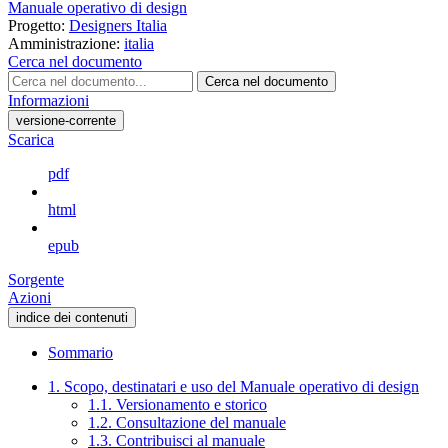
Manuale operativo di design
Progetto:
Designers Italia
Amministrazione:
italia
Cerca nel documento
Cerca nel documento
Informazioni
versione-corrente
Scarica
pdf
html
epub
Sorgente
Azioni
indice dei contenuti
Sommario
1. Scopo, destinatari e uso del Manuale operativo di design
1.1. Versionamento e storico
1.2. Consultazione del manuale
1.3. Contribuisci al manuale