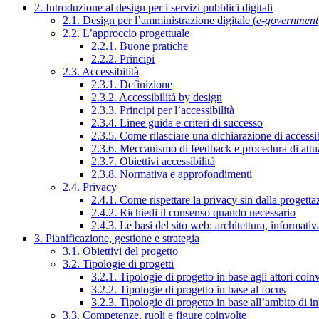
2. Introduzione al design per i servizi pubblici digitali
2.1. Design per l’amministrazione digitale (
e-government
2.2. L’approccio progettuale
2.2.1. Buone pratiche
2.2.2. Principi
2.3. Accessibilità
2.3.1. Definizione
2.3.2. Accessibilità by design
2.3.3. Principi per l’accessibilità
2.3.4. Linee guida e criteri di successo
2.3.5. Come rilasciare una dichiarazione di accessib
2.3.6. Meccanismo di feedback e procedura di attu
2.3.7. Obiettivi accessibilità
2.3.8. Normativa e approfondimenti
2.4. Privacy
2.4.1. Come rispettare la privacy sin dalla progettaz
2.4.2. Richiedi il consenso quando necessario
2.4.3. Le basi del sito web: architettura, informati
3. Pianificazione, gestione e strategia
3.1. Obiettivi del progetto
3.2. Tipologie di progetti
3.2.1. Tipologie di progetto in base agli attori coinv
3.2.2. Tipologie di progetto in base al focus
3.2.3. Tipologie di progetto in base all’ambito di i
3.3. Competenze, ruoli e figure coinvolte