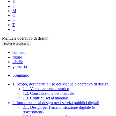
E
I
M
O
S
T
U
Manuale operativo di design
indici e glossario
contenuti
figure
tabelle
glossario
Sommario
1. Scopo, destinatari e uso del Manuale operativo di design
1.1. Versionamento e storico
1.2. Consultazione del manuale
1.3. Contribuisci al manuale
2. Introduzione al design per i servizi pubblici digitali
2.1. Design per l’amministrazione digitale (
e-
government
)