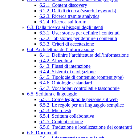
6.2.1. Content discovery
6.2.2. Dati di ricerca (search keywords)
6.2.3. Ricerca tramite analytics
6.2.4. Ricerca sui forum
6.3. Dalla ricerca ai bisogni degli utenti
6.3.1. User stories per definire i contenuti
6.3.2. Job stories per definire i contenuti
6.3.3. Criteri di accettazione
6.4. Architettura dell’informazione
6.4.1. Definire l’architettura dell’informazione
6.4.2. Alberatura
6.4.3. Flussi di interazione
6.4.4. Sistemi di navigazione
6.4.5. Tipologie di contenuto (content type)
6.4.6. Ontologie e standard
6.4.7. Vocabolari controllati e tassonomie
6.5. Scrittura e linguaggio
6.5.1. Come leggono le persone sul web
6.5.2. Le regole per un linguaggio semplice
6.5.3. Microtesti
6.5.4. Scrittura collaborativa
6.5.5. Content critique
6.5.6. Traduzione e localizzazione dei contenuti
6.6. Documenti