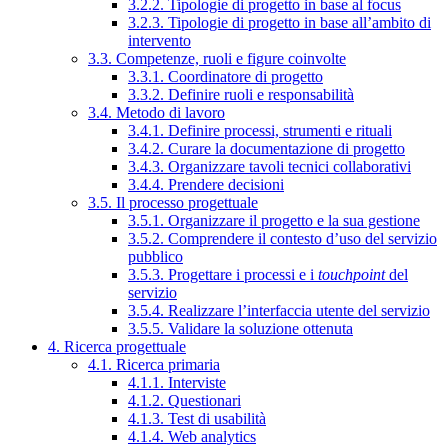
3.2.2. Tipologie di progetto in base al focus
3.2.3. Tipologie di progetto in base all’ambito di
intervento
3.3. Competenze, ruoli e figure coinvolte
3.3.1. Coordinatore di progetto
3.3.2. Definire ruoli e responsabilità
3.4. Metodo di lavoro
3.4.1. Definire processi, strumenti e rituali
3.4.2. Curare la documentazione di progetto
3.4.3. Organizzare tavoli tecnici collaborativi
3.4.4. Prendere decisioni
3.5. Il processo progettuale
3.5.1. Organizzare il progetto e la sua gestione
3.5.2. Comprendere il contesto d’uso del servizio
pubblico
3.5.3. Progettare i processi e i
touchpoint
del
servizio
3.5.4. Realizzare l’interfaccia utente del servizio
3.5.5. Validare la soluzione ottenuta
4. Ricerca progettuale
4.1. Ricerca primaria
4.1.1. Interviste
4.1.2. Questionari
4.1.3. Test di usabilità
4.1.4. Web analytics