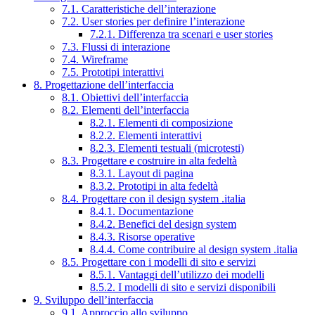
7.1. Caratteristiche dell’interazione
7.2. User stories per definire l’interazione
7.2.1. Differenza tra scenari e user stories
7.3. Flussi di interazione
7.4. Wireframe
7.5. Prototipi interattivi
8. Progettazione dell’interfaccia
8.1. Obiettivi dell’interfaccia
8.2. Elementi dell’interfaccia
8.2.1. Elementi di composizione
8.2.2. Elementi interattivi
8.2.3. Elementi testuali (microtesti)
8.3. Progettare e costruire in alta fedeltà
8.3.1. Layout di pagina
8.3.2. Prototipi in alta fedeltà
8.4. Progettare con il design system .italia
8.4.1. Documentazione
8.4.2. Benefici del design system
8.4.3. Risorse operative
8.4.4. Come contribuire al design system .italia
8.5. Progettare con i modelli di sito e servizi
8.5.1. Vantaggi dell’utilizzo dei modelli
8.5.2. I modelli di sito e servizi disponibili
9. Sviluppo dell’interfaccia
9.1. Approccio allo sviluppo