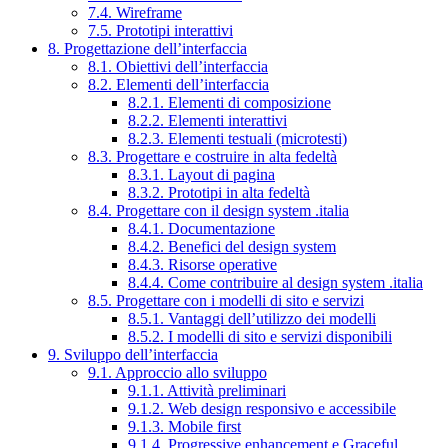
7.4. Wireframe
7.5. Prototipi interattivi
8. Progettazione dell’interfaccia
8.1. Obiettivi dell’interfaccia
8.2. Elementi dell’interfaccia
8.2.1. Elementi di composizione
8.2.2. Elementi interattivi
8.2.3. Elementi testuali (microtesti)
8.3. Progettare e costruire in alta fedeltà
8.3.1. Layout di pagina
8.3.2. Prototipi in alta fedeltà
8.4. Progettare con il design system .italia
8.4.1. Documentazione
8.4.2. Benefici del design system
8.4.3. Risorse operative
8.4.4. Come contribuire al design system .italia
8.5. Progettare con i modelli di sito e servizi
8.5.1. Vantaggi dell’utilizzo dei modelli
8.5.2. I modelli di sito e servizi disponibili
9. Sviluppo dell’interfaccia
9.1. Approccio allo sviluppo
9.1.1. Attività preliminari
9.1.2. Web design responsivo e accessibile
9.1.3. Mobile first
9.1.4. Progressive enhancement e Graceful