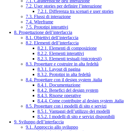
7.1. Caratteristiche dell’interazione
7.2. User stories per definire l’interazione
7.2.1. Differenza tra scenari e user stories
7.3. Flussi di interazione
7.4. Wireframe
7.5. Prototipi interattivi
8. Progettazione dell’interfaccia
8.1. Obiettivi dell’interfaccia
8.2. Elementi dell’interfaccia
8.2.1. Elementi di composizione
8.2.2. Elementi interattivi
8.2.3. Elementi testuali (microtesti)
8.3. Progettare e costruire in alta fedeltà
8.3.1. Layout di pagina
8.3.2. Prototipi in alta fedeltà
8.4. Progettare con il design system .italia
8.4.1. Documentazione
8.4.2. Benefici del design system
8.4.3. Risorse operative
8.4.4. Come contribuire al design system .italia
8.5. Progettare con i modelli di sito e servizi
8.5.1. Vantaggi dell’utilizzo dei modelli
8.5.2. I modelli di sito e servizi disponibili
9. Sviluppo dell’interfaccia
9.1. Approccio allo sviluppo