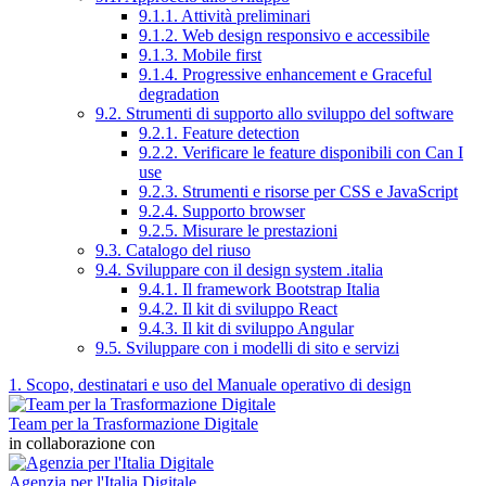
9.1.1. Attività preliminari
9.1.2. Web design responsivo e accessibile
9.1.3. Mobile first
9.1.4. Progressive enhancement e Graceful
degradation
9.2. Strumenti di supporto allo sviluppo del software
9.2.1. Feature detection
9.2.2. Verificare le feature disponibili con Can I
use
9.2.3. Strumenti e risorse per CSS e JavaScript
9.2.4. Supporto browser
9.2.5. Misurare le prestazioni
9.3. Catalogo del riuso
9.4. Sviluppare con il design system .italia
9.4.1. Il framework Bootstrap Italia
9.4.2. Il kit di sviluppo React
9.4.3. Il kit di sviluppo Angular
9.5. Sviluppare con i modelli di sito e servizi
1. Scopo, destinatari e uso del Manuale operativo di design
Team per la Trasformazione Digitale
in collaborazione con
Agenzia per l'Italia Digitale