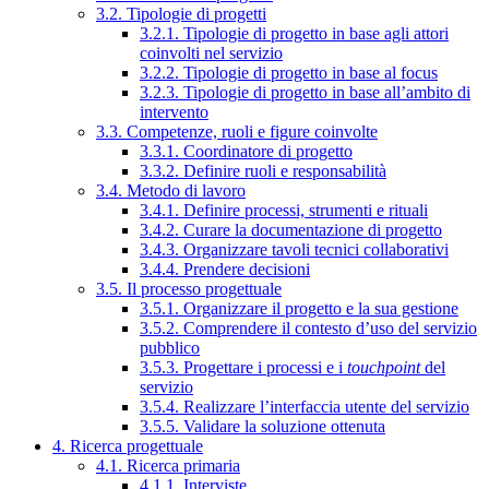
3.2. Tipologie di progetti
3.2.1. Tipologie di progetto in base agli attori
coinvolti nel servizio
3.2.2. Tipologie di progetto in base al focus
3.2.3. Tipologie di progetto in base all’ambito di
intervento
3.3. Competenze, ruoli e figure coinvolte
3.3.1. Coordinatore di progetto
3.3.2. Definire ruoli e responsabilità
3.4. Metodo di lavoro
3.4.1. Definire processi, strumenti e rituali
3.4.2. Curare la documentazione di progetto
3.4.3. Organizzare tavoli tecnici collaborativi
3.4.4. Prendere decisioni
3.5. Il processo progettuale
3.5.1. Organizzare il progetto e la sua gestione
3.5.2. Comprendere il contesto d’uso del servizio
pubblico
3.5.3. Progettare i processi e i
touchpoint
del
servizio
3.5.4. Realizzare l’interfaccia utente del servizio
3.5.5. Validare la soluzione ottenuta
4. Ricerca progettuale
4.1. Ricerca primaria
4.1.1. Interviste