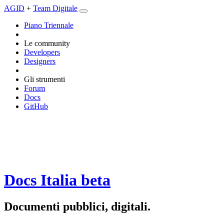
AGID
+
Team Digitale
Piano Triennale
Le community
Developers
Designers
Gli strumenti
Forum
Docs
GitHub
Docs Italia
beta
Documenti pubblici, digitali.