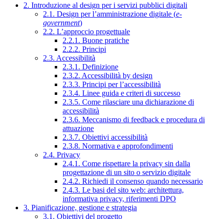
2. Introduzione al design per i servizi pubblici digitali
2.1. Design per l’amministrazione digitale (
e-
government
)
2.2. L’approccio progettuale
2.2.1. Buone pratiche
2.2.2. Principi
2.3. Accessibilità
2.3.1. Definizione
2.3.2. Accessibilità by design
2.3.3. Principi per l’accessibilità
2.3.4. Linee guida e criteri di successo
2.3.5. Come rilasciare una dichiarazione di
accessibilità
2.3.6. Meccanismo di feedback e procedura di
attuazione
2.3.7. Obiettivi accessibilità
2.3.8. Normativa e approfondimenti
2.4. Privacy
2.4.1. Come rispettare la privacy sin dalla
progettazione di un sito o servizio digitale
2.4.2. Richiedi il consenso quando necessario
2.4.3. Le basi del sito web: architettura,
informativa privacy, riferimenti DPO
3. Pianificazione, gestione e strategia
3.1. Obiettivi del progetto