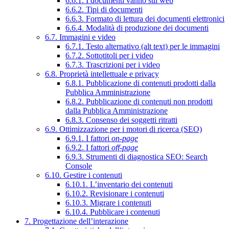
6.6.1. I documenti vanno sul web
6.6.2. Tipi di documenti
6.6.3. Formato di lettura dei documenti elettronici
6.6.4. Modalità di produzione dei documenti
6.7. Immagini e video
6.7.1. Testo alternativo (alt text) per le immagini
6.7.2. Sottotitoli per i video
6.7.3. Trascrizioni per i video
6.8. Proprietà intellettuale e privacy
6.8.1. Pubblicazione di contenuti prodotti dalla
Pubblica Amministrazione
6.8.2. Pubblicazione di contenuti non prodotti
dalla Pubblica Amministrazione
6.8.3. Consenso dei soggetti ritratti
6.9. Ottimizzazione per i motori di ricerca (SEO)
6.9.1. I fattori
on-page
6.9.2. I fattori
off-page
6.9.3. Strumenti di diagnostica SEO: Search
Console
6.10. Gestire i contenuti
6.10.1. L’inventario dei contenuti
6.10.2. Revisionare i contenuti
6.10.3. Migrare i contenuti
6.10.4. Pubblicare i contenuti
7. Progettazione dell’interazione