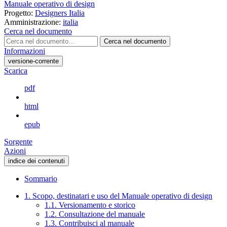
Manuale operativo di design
Progetto:
Designers Italia
Amministrazione:
italia
Cerca nel documento
Cerca nel documento
Informazioni
versione-corrente
Scarica
pdf
html
epub
Sorgente
Azioni
indice dei contenuti
Sommario
1. Scopo, destinatari e uso del Manuale operativo di design
1.1. Versionamento e storico
1.2. Consultazione del manuale
1.3. Contribuisci al manuale