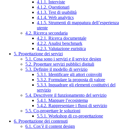
4.1.1. Interviste
4.1.2. Questionari
4.1.3. Test di usabilità
4.1.4. Web analytics
4.1.5. Strumenti di mappatura dell’esperienza
utente
4.2. Ricerca secondaria
4.2.1. Ricerca documentale
4.2.2. Analisi benchmark
4.2.3. Valutazione euristica
5. Progettazione dei servizi
5.1. Cosa sono i servizi e il service design
5.2. Progettare servizi pubblici digitali
5.3. Definire il modello di servizio
5.3.1. Identificare gli attori coinvolti
5.3.2. Formulare la proposta di valore
5.3.3. Inquadrare gli elementi costitutivi del
servizio
5.4. Descrivere il funzionamento del servizio
5.4.1. Mappare l’ecosistema
5.4.2. Rappresentare i flussi di servizio
5.5. Co-progettare le soluzioni
5.5.1. Workshop di co-progettazione
6. Progettazione dei contenuti
6.1. Cos’è il content design