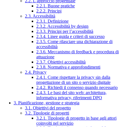
2.2. L’approccio progettuale
2.2.1. Buone pratiche
2.2.2. Principi
2.3. Accessibilità
2.3.1. Definizione
2.3.2. Accessibilità by design
2.3.3. Principi per l’accessibilità
2.3.4. Linee guida e criteri di successo
2.3.5. Come rilasciare una dichiarazione di
accessibilità
2.3.6. Meccanismo di feedback e procedura di
attuazione
2.3.7. Obiettivi accessibilità
2.3.8. Normativa e approfondimenti
2.4. Privacy
2.4.1. Come rispettare la privacy sin dalla
progettazione di un sito o servizio digitale
2.4.2. Richiedi il consenso quando necessario
2.4.3. Le basi del sito web: architettura,
informativa privacy, riferimenti DPO
3. Pianificazione, gestione e strategia
3.1. Obiettivi del progetto
3.2. Tipologie di progetti
3.2.1. Tipologie di progetto in base agli attori
coinvolti nel servizio