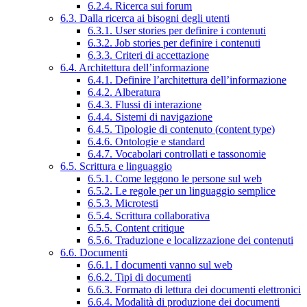
6.2.4. Ricerca sui forum
6.3. Dalla ricerca ai bisogni degli utenti
6.3.1. User stories per definire i contenuti
6.3.2. Job stories per definire i contenuti
6.3.3. Criteri di accettazione
6.4. Architettura dell’informazione
6.4.1. Definire l’architettura dell’informazione
6.4.2. Alberatura
6.4.3. Flussi di interazione
6.4.4. Sistemi di navigazione
6.4.5. Tipologie di contenuto (content type)
6.4.6. Ontologie e standard
6.4.7. Vocabolari controllati e tassonomie
6.5. Scrittura e linguaggio
6.5.1. Come leggono le persone sul web
6.5.2. Le regole per un linguaggio semplice
6.5.3. Microtesti
6.5.4. Scrittura collaborativa
6.5.5. Content critique
6.5.6. Traduzione e localizzazione dei contenuti
6.6. Documenti
6.6.1. I documenti vanno sul web
6.6.2. Tipi di documenti
6.6.3. Formato di lettura dei documenti elettronici
6.6.4. Modalità di produzione dei documenti