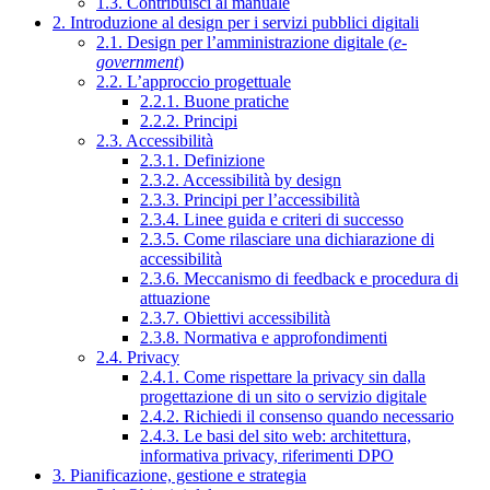
1.3. Contribuisci al manuale
2. Introduzione al design per i servizi pubblici digitali
2.1. Design per l’amministrazione digitale (
e-
government
)
2.2. L’approccio progettuale
2.2.1. Buone pratiche
2.2.2. Principi
2.3. Accessibilità
2.3.1. Definizione
2.3.2. Accessibilità by design
2.3.3. Principi per l’accessibilità
2.3.4. Linee guida e criteri di successo
2.3.5. Come rilasciare una dichiarazione di
accessibilità
2.3.6. Meccanismo di feedback e procedura di
attuazione
2.3.7. Obiettivi accessibilità
2.3.8. Normativa e approfondimenti
2.4. Privacy
2.4.1. Come rispettare la privacy sin dalla
progettazione di un sito o servizio digitale
2.4.2. Richiedi il consenso quando necessario
2.4.3. Le basi del sito web: architettura,
informativa privacy, riferimenti DPO
3. Pianificazione, gestione e strategia