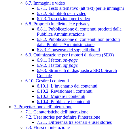
6.7. Immagini e video
6.7.1. Testo alternativo (alt text) per le immagini
6.7.2. Sottotitoli per i video
6.7.3. Trascrizioni per i video
6.8. Proprietà intellettuale e privacy
6.8.1. Pubblicazione di contenuti prodotti dalla
Pubblica Amministrazione
6.8.2. Pubblicazione di contenuti non prodotti
dalla Pubblica Amministrazione
6.8.3. Consenso dei soggetti ritratti
6.9. Ottimizzazione per i motori di ricerca (SEO)
6.9.1. I fattori
on-page
6.9.2. I fattori
off-page
6.9.3. Strumenti di diagnostica SEO: Search
Console
6.10. Gestire i contenuti
6.10.1. L’inventario dei contenuti
6.10.2. Revisionare i contenuti
6.10.3. Migrare i contenuti
6.10.4. Pubblicare i contenuti
7. Progettazione dell’interazione
7.1. Caratteristiche dell’interazione
7.2. User stories per definire l’interazione
7.2.1. Differenza tra scenari e user stories
7.3. Flussi di interazione