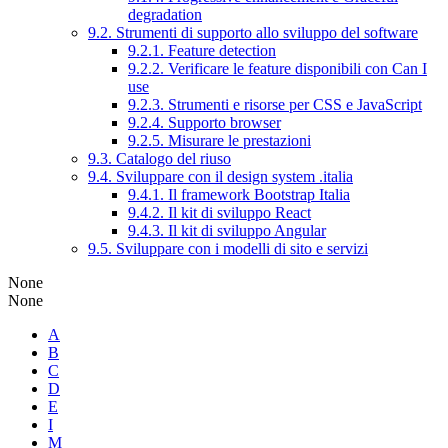
degradation
9.2. Strumenti di supporto allo sviluppo del software
9.2.1. Feature detection
9.2.2. Verificare le feature disponibili con Can I
use
9.2.3. Strumenti e risorse per CSS e JavaScript
9.2.4. Supporto browser
9.2.5. Misurare le prestazioni
9.3. Catalogo del riuso
9.4. Sviluppare con il design system .italia
9.4.1. Il framework Bootstrap Italia
9.4.2. Il kit di sviluppo React
9.4.3. Il kit di sviluppo Angular
9.5. Sviluppare con i modelli di sito e servizi
None
None
A
B
C
D
E
I
M