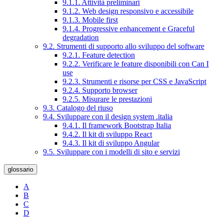
9.1.1. Attività preliminari
9.1.2. Web design responsivo e accessibile
9.1.3. Mobile first
9.1.4. Progressive enhancement e Graceful
degradation
9.2. Strumenti di supporto allo sviluppo del software
9.2.1. Feature detection
9.2.2. Verificare le feature disponibili con Can I
use
9.2.3. Strumenti e risorse per CSS e JavaScript
9.2.4. Supporto browser
9.2.5. Misurare le prestazioni
9.3. Catalogo del riuso
9.4. Sviluppare con il design system .italia
9.4.1. Il framework Bootstrap Italia
9.4.2. Il kit di sviluppo React
9.4.3. Il kit di sviluppo Angular
9.5. Sviluppare con i modelli di sito e servizi
glossario
A
B
C
D