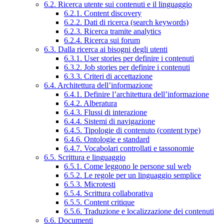
6.2. Ricerca utente sui contenuti e il linguaggio
6.2.1. Content discovery
6.2.2. Dati di ricerca (search keywords)
6.2.3. Ricerca tramite analytics
6.2.4. Ricerca sui forum
6.3. Dalla ricerca ai bisogni degli utenti
6.3.1. User stories per definire i contenuti
6.3.2. Job stories per definire i contenuti
6.3.3. Criteri di accettazione
6.4. Architettura dell’informazione
6.4.1. Definire l’architettura dell’informazione
6.4.2. Alberatura
6.4.3. Flussi di interazione
6.4.4. Sistemi di navigazione
6.4.5. Tipologie di contenuto (content type)
6.4.6. Ontologie e standard
6.4.7. Vocabolari controllati e tassonomie
6.5. Scrittura e linguaggio
6.5.1. Come leggono le persone sul web
6.5.2. Le regole per un linguaggio semplice
6.5.3. Microtesti
6.5.4. Scrittura collaborativa
6.5.5. Content critique
6.5.6. Traduzione e localizzazione dei contenuti
6.6. Documenti