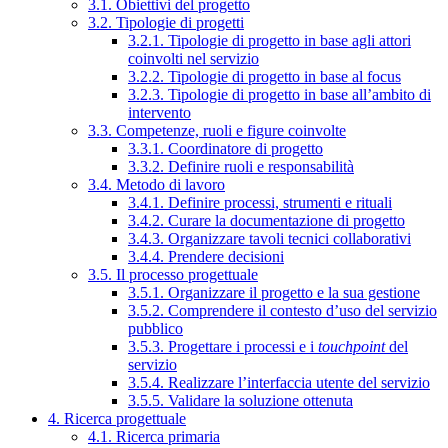
3.1. Obiettivi del progetto
3.2. Tipologie di progetti
3.2.1. Tipologie di progetto in base agli attori
coinvolti nel servizio
3.2.2. Tipologie di progetto in base al focus
3.2.3. Tipologie di progetto in base all’ambito di
intervento
3.3. Competenze, ruoli e figure coinvolte
3.3.1. Coordinatore di progetto
3.3.2. Definire ruoli e responsabilità
3.4. Metodo di lavoro
3.4.1. Definire processi, strumenti e rituali
3.4.2. Curare la documentazione di progetto
3.4.3. Organizzare tavoli tecnici collaborativi
3.4.4. Prendere decisioni
3.5. Il processo progettuale
3.5.1. Organizzare il progetto e la sua gestione
3.5.2. Comprendere il contesto d’uso del servizio
pubblico
3.5.3. Progettare i processi e i
touchpoint
del
servizio
3.5.4. Realizzare l’interfaccia utente del servizio
3.5.5. Validare la soluzione ottenuta
4. Ricerca progettuale
4.1. Ricerca primaria