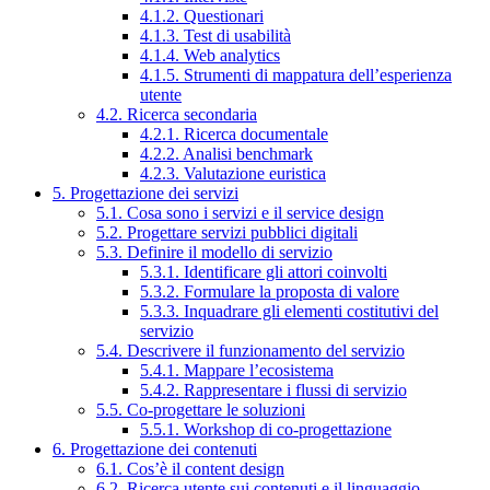
4.1.2. Questionari
4.1.3. Test di usabilità
4.1.4. Web analytics
4.1.5. Strumenti di mappatura dell’esperienza
utente
4.2. Ricerca secondaria
4.2.1. Ricerca documentale
4.2.2. Analisi benchmark
4.2.3. Valutazione euristica
5. Progettazione dei servizi
5.1. Cosa sono i servizi e il service design
5.2. Progettare servizi pubblici digitali
5.3. Definire il modello di servizio
5.3.1. Identificare gli attori coinvolti
5.3.2. Formulare la proposta di valore
5.3.3. Inquadrare gli elementi costitutivi del
servizio
5.4. Descrivere il funzionamento del servizio
5.4.1. Mappare l’ecosistema
5.4.2. Rappresentare i flussi di servizio
5.5. Co-progettare le soluzioni
5.5.1. Workshop di co-progettazione
6. Progettazione dei contenuti
6.1. Cos’è il content design
6.2. Ricerca utente sui contenuti e il linguaggio