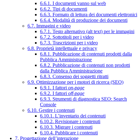
6.6.1. I documenti vanno sul web
6.6.2. Tipi di documenti
6.6.3. Formato di lettura dei documenti elettronici
6.6.4. Modalità di produzione dei documenti
6.7. Immagini e video
6.7.1. Testo alternativo (alt text) per le immagini
6.7.2. Sottotitoli per i video
6.7.3. Trascrizioni per i video
6.8. Proprietà intellettuale e privacy
6.8.1. Pubblicazione di contenuti prodotti dalla
Pubblica Amministrazione
6.8.2. Pubblicazione di contenuti non prodotti
dalla Pubblica Amministrazione
6.8.3. Consenso dei soggetti ritratti
6.9. Ottimizzazione per i motori di ricerca (SEO)
6.9.1. I fattori
on-page
6.9.2. I fattori
off-page
6.9.3. Strumenti di diagnostica SEO: Search
Console
6.10. Gestire i contenuti
6.10.1. L’inventario dei contenuti
6.10.2. Revisionare i contenuti
6.10.3. Migrare i contenuti
6.10.4. Pubblicare i contenuti
7. Progettazione dell’interazione