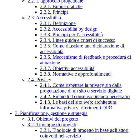
2.2. L’approccio progettuale
2.2.1. Buone pratiche
2.2.2. Principi
2.3. Accessibilità
2.3.1. Definizione
2.3.2. Accessibilità by design
2.3.3. Principi per l’accessibilità
2.3.4. Linee guida e criteri di successo
2.3.5. Come rilasciare una dichiarazione di
accessibilità
2.3.6. Meccanismo di feedback e procedura di
attuazione
2.3.7. Obiettivi accessibilità
2.3.8. Normativa e approfondimenti
2.4. Privacy
2.4.1. Come rispettare la privacy sin dalla
progettazione di un sito o servizio digitale
2.4.2. Richiedi il consenso quando necessario
2.4.3. Le basi del sito web: architettura,
informativa privacy, riferimenti DPO
3. Pianificazione, gestione e strategia
3.1. Obiettivi del progetto
3.2. Tipologie di progetti
3.2.1. Tipologie di progetto in base agli attori
coinvolti nel servizio