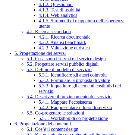
4.1.2. Questionari
4.1.3. Test di usabilità
4.1.4. Web analytics
4.1.5. Strumenti di mappatura dell’esperienza
utente
4.2. Ricerca secondaria
4.2.1. Ricerca documentale
4.2.2. Analisi benchmark
4.2.3. Valutazione euristica
5. Progettazione dei servizi
5.1. Cosa sono i servizi e il service design
5.2. Progettare servizi pubblici digitali
5.3. Definire il modello di servizio
5.3.1. Identificare gli attori coinvolti
5.3.2. Formulare la proposta di valore
5.3.3. Inquadrare gli elementi costitutivi del
servizio
5.4. Descrivere il funzionamento del servizio
5.4.1. Mappare l’ecosistema
5.4.2. Rappresentare i flussi di servizio
5.5. Co-progettare le soluzioni
5.5.1. Workshop di co-progettazione
6. Progettazione dei contenuti
6.1. Cos’è il content design
6.2. Ricerca utente sui contenuti e il linguaggio