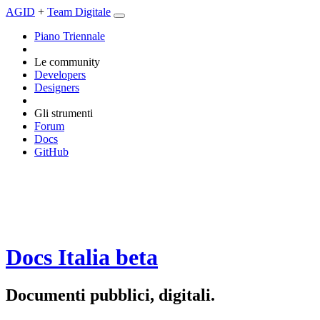
AGID
+
Team Digitale
Piano Triennale
Le community
Developers
Designers
Gli strumenti
Forum
Docs
GitHub
Docs Italia
beta
Documenti pubblici, digitali.