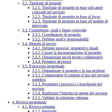
3.2. Tipologie di progetti
3.2.1. Tipologie di progetto in base agli attori
coinvolti nel servizio
3.2.2. Tipologie di progetto in base al focus
3.2.3. Tipologie di progetto in base all’ambito di
intervento
3.3. Competenze, ruoli e figure coinvolte
3.3.1. Coordinatore di progetto
3.3.2. Definire ruoli e responsabilità
3.4. Metodo di lavoro
3.4.1. Definire processi, strumenti e rituali
3.4.2. Curare la documentazione di progetto
3.4.3. Organizzare tavoli tecnici collaborativi
3.4.4. Prendere decisioni
3.5. Il processo progettuale
3.5.1. Organizzare il progetto e la sua gestione
3.5.2. Comprendere il contesto d’uso del servizio
pubblico
3.5.3. Progettare i processi e i
touchpoint
del
servizio
3.5.4. Realizzare l’interfaccia utente del servizio
3.5.5. Validare la soluzione ottenuta
4. Ricerca progettuale
4.1. Ricerca primaria
4.1.1. Interviste