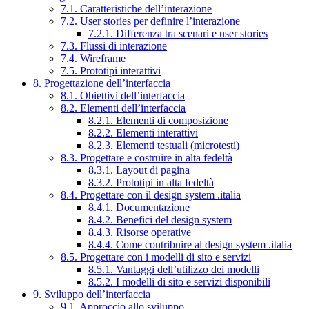
7.1. Caratteristiche dell’interazione
7.2. User stories per definire l’interazione
7.2.1. Differenza tra scenari e user stories
7.3. Flussi di interazione
7.4. Wireframe
7.5. Prototipi interattivi
8. Progettazione dell’interfaccia
8.1. Obiettivi dell’interfaccia
8.2. Elementi dell’interfaccia
8.2.1. Elementi di composizione
8.2.2. Elementi interattivi
8.2.3. Elementi testuali (microtesti)
8.3. Progettare e costruire in alta fedeltà
8.3.1. Layout di pagina
8.3.2. Prototipi in alta fedeltà
8.4. Progettare con il design system .italia
8.4.1. Documentazione
8.4.2. Benefici del design system
8.4.3. Risorse operative
8.4.4. Come contribuire al design system .italia
8.5. Progettare con i modelli di sito e servizi
8.5.1. Vantaggi dell’utilizzo dei modelli
8.5.2. I modelli di sito e servizi disponibili
9. Sviluppo dell’interfaccia
9.1. Approccio allo sviluppo