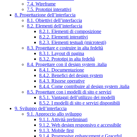
7.4. Wireframe
7.5. Prototipi interattivi
8. Progettazione dell’interfaccia
8.1. Obiettivi dell’interfaccia
8.2. Elementi dell’interfaccia
8.2.1. Elementi di composizione
8.2.2. Elementi interattivi
8.2.3. Elementi testuali (microtesti)
8.3. Progettare e costruire in alta fedeltà
8.3.1. Layout di pagina
8.3.2. Prototipi in alta fedeltà
8.4. Progettare con il design system .italia
8.4.1. Documentazione
8.4.2. Benefici del design system
8.4.3. Risorse operative
8.4.4. Come contribuire al design system .italia
8.5. Progettare con i modelli di sito e servizi
8.5.1. Vantaggi dell’utilizzo dei modelli
8.5.2. I modelli di sito e servizi disponibili
9. Sviluppo dell’interfaccia
9.1. Approccio allo sviluppo
9.1.1. Attività preliminari
9.1.2. Web design responsivo e accessibile
9.1.3. Mobile first
9.1.4. Progressive enhancement e Graceful