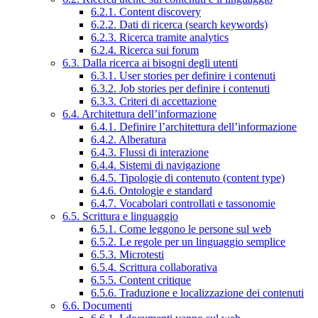
6.2.1. Content discovery
6.2.2. Dati di ricerca (search keywords)
6.2.3. Ricerca tramite analytics
6.2.4. Ricerca sui forum
6.3. Dalla ricerca ai bisogni degli utenti
6.3.1. User stories per definire i contenuti
6.3.2. Job stories per definire i contenuti
6.3.3. Criteri di accettazione
6.4. Architettura dell’informazione
6.4.1. Definire l’architettura dell’informazione
6.4.2. Alberatura
6.4.3. Flussi di interazione
6.4.4. Sistemi di navigazione
6.4.5. Tipologie di contenuto (content type)
6.4.6. Ontologie e standard
6.4.7. Vocabolari controllati e tassonomie
6.5. Scrittura e linguaggio
6.5.1. Come leggono le persone sul web
6.5.2. Le regole per un linguaggio semplice
6.5.3. Microtesti
6.5.4. Scrittura collaborativa
6.5.5. Content critique
6.5.6. Traduzione e localizzazione dei contenuti
6.6. Documenti