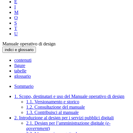
E
I
M
O
S
T
U
Manuale operativo di design
indici e glossario
contenuti
figure
tabelle
glossario
Sommario
1. Scopo, destinatari e uso del Manuale operativo di design
1.1. Versionamento e storico
1.2. Consultazione del manuale
1.3. Contribuisci al manuale
2. Introduzione al design per i servizi pubblici digitali
2.1. Design per l’amministrazione digitale (
e-
government
)