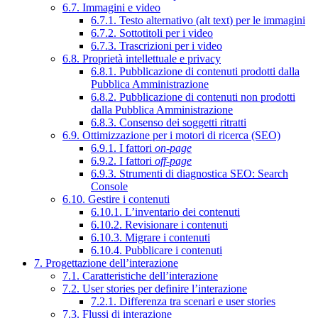
6.7. Immagini e video
6.7.1. Testo alternativo (alt text) per le immagini
6.7.2. Sottotitoli per i video
6.7.3. Trascrizioni per i video
6.8. Proprietà intellettuale e privacy
6.8.1. Pubblicazione di contenuti prodotti dalla
Pubblica Amministrazione
6.8.2. Pubblicazione di contenuti non prodotti
dalla Pubblica Amministrazione
6.8.3. Consenso dei soggetti ritratti
6.9. Ottimizzazione per i motori di ricerca (SEO)
6.9.1. I fattori
on-page
6.9.2. I fattori
off-page
6.9.3. Strumenti di diagnostica SEO: Search
Console
6.10. Gestire i contenuti
6.10.1. L’inventario dei contenuti
6.10.2. Revisionare i contenuti
6.10.3. Migrare i contenuti
6.10.4. Pubblicare i contenuti
7. Progettazione dell’interazione
7.1. Caratteristiche dell’interazione
7.2. User stories per definire l’interazione
7.2.1. Differenza tra scenari e user stories
7.3. Flussi di interazione