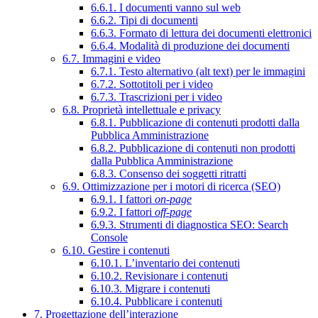
6.6.1. I documenti vanno sul web
6.6.2. Tipi di documenti
6.6.3. Formato di lettura dei documenti elettronici
6.6.4. Modalità di produzione dei documenti
6.7. Immagini e video
6.7.1. Testo alternativo (alt text) per le immagini
6.7.2. Sottotitoli per i video
6.7.3. Trascrizioni per i video
6.8. Proprietà intellettuale e privacy
6.8.1. Pubblicazione di contenuti prodotti dalla
Pubblica Amministrazione
6.8.2. Pubblicazione di contenuti non prodotti
dalla Pubblica Amministrazione
6.8.3. Consenso dei soggetti ritratti
6.9. Ottimizzazione per i motori di ricerca (SEO)
6.9.1. I fattori
on-page
6.9.2. I fattori
off-page
6.9.3. Strumenti di diagnostica SEO: Search
Console
6.10. Gestire i contenuti
6.10.1. L’inventario dei contenuti
6.10.2. Revisionare i contenuti
6.10.3. Migrare i contenuti
6.10.4. Pubblicare i contenuti
7. Progettazione dell’interazione