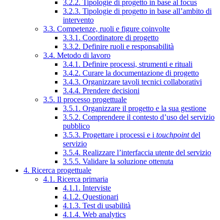
3.2.2. Tipologie di progetto in base al focus
3.2.3. Tipologie di progetto in base all’ambito di
intervento
3.3. Competenze, ruoli e figure coinvolte
3.3.1. Coordinatore di progetto
3.3.2. Definire ruoli e responsabilità
3.4. Metodo di lavoro
3.4.1. Definire processi, strumenti e rituali
3.4.2. Curare la documentazione di progetto
3.4.3. Organizzare tavoli tecnici collaborativi
3.4.4. Prendere decisioni
3.5. Il processo progettuale
3.5.1. Organizzare il progetto e la sua gestione
3.5.2. Comprendere il contesto d’uso del servizio
pubblico
3.5.3. Progettare i processi e i
touchpoint
del
servizio
3.5.4. Realizzare l’interfaccia utente del servizio
3.5.5. Validare la soluzione ottenuta
4. Ricerca progettuale
4.1. Ricerca primaria
4.1.1. Interviste
4.1.2. Questionari
4.1.3. Test di usabilità
4.1.4. Web analytics