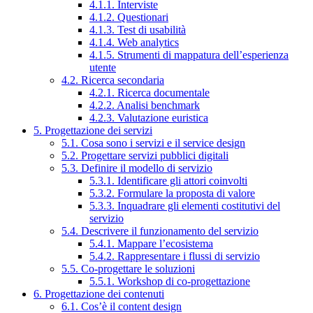
4.1.1. Interviste
4.1.2. Questionari
4.1.3. Test di usabilità
4.1.4. Web analytics
4.1.5. Strumenti di mappatura dell’esperienza
utente
4.2. Ricerca secondaria
4.2.1. Ricerca documentale
4.2.2. Analisi benchmark
4.2.3. Valutazione euristica
5. Progettazione dei servizi
5.1. Cosa sono i servizi e il service design
5.2. Progettare servizi pubblici digitali
5.3. Definire il modello di servizio
5.3.1. Identificare gli attori coinvolti
5.3.2. Formulare la proposta di valore
5.3.3. Inquadrare gli elementi costitutivi del
servizio
5.4. Descrivere il funzionamento del servizio
5.4.1. Mappare l’ecosistema
5.4.2. Rappresentare i flussi di servizio
5.5. Co-progettare le soluzioni
5.5.1. Workshop di co-progettazione
6. Progettazione dei contenuti
6.1. Cos’è il content design