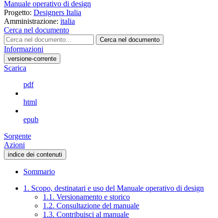
Manuale operativo di design
Progetto:
Designers Italia
Amministrazione:
italia
Cerca nel documento
Cerca nel documento
Informazioni
versione-corrente
Scarica
pdf
html
epub
Sorgente
Azioni
indice dei contenuti
Sommario
1. Scopo, destinatari e uso del Manuale operativo di design
1.1. Versionamento e storico
1.2. Consultazione del manuale
1.3. Contribuisci al manuale