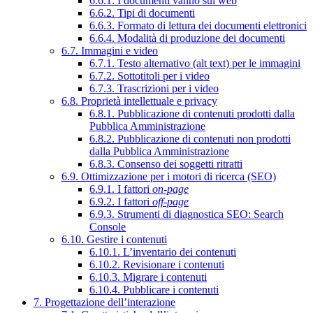
6.6.1. I documenti vanno sul web
6.6.2. Tipi di documenti
6.6.3. Formato di lettura dei documenti elettronici
6.6.4. Modalità di produzione dei documenti
6.7. Immagini e video
6.7.1. Testo alternativo (alt text) per le immagini
6.7.2. Sottotitoli per i video
6.7.3. Trascrizioni per i video
6.8. Proprietà intellettuale e privacy
6.8.1. Pubblicazione di contenuti prodotti dalla
Pubblica Amministrazione
6.8.2. Pubblicazione di contenuti non prodotti
dalla Pubblica Amministrazione
6.8.3. Consenso dei soggetti ritratti
6.9. Ottimizzazione per i motori di ricerca (SEO)
6.9.1. I fattori
on-page
6.9.2. I fattori
off-page
6.9.3. Strumenti di diagnostica SEO: Search
Console
6.10. Gestire i contenuti
6.10.1. L’inventario dei contenuti
6.10.2. Revisionare i contenuti
6.10.3. Migrare i contenuti
6.10.4. Pubblicare i contenuti
7. Progettazione dell’interazione