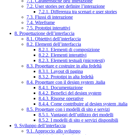
7.1. Caratteristiche dell’interazione
7.2. User stories per definire l’interazione
7.2.1. Differenza tra scenari e user stories
7.3. Flussi di interazione
7.4. Wireframe
7.5. Prototipi interattivi
8. Progettazione dell’interfaccia
8.1. Obiettivi dell’interfaccia
8.2. Elementi dell’interfaccia
8.2.1. Elementi di composizione
8.2.2. Elementi interattivi
8.2.3. Elementi testuali (microtesti)
8.3. Progettare e costruire in alta fedeltà
8.3.1. Layout di pagina
8.3.2. Prototipi in alta fedeltà
8.4. Progettare con il design system .italia
8.4.1. Documentazione
8.4.2. Benefici del design system
8.4.3. Risorse operative
8.4.4. Come contribuire al design system .italia
8.5. Progettare con i modelli di sito e servizi
8.5.1. Vantaggi dell’utilizzo dei modelli
8.5.2. I modelli di sito e servizi disponibili
9. Sviluppo dell’interfaccia
9.1. Approccio allo sviluppo