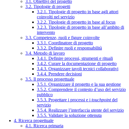
3.1. Obiettivi del progetto
3.2. Tipologie di progetti
3.2.1. Tipologie di progetto in base agli attori
coinvolti nel servizio
3.2.2. Tipologie di progetto in base al focus
3.2.3. Tipologie di progetto in base all’ambito di
intervento
3.3. Competenze, ruoli e figure coinvolte
3.3.1. Coordinatore di progetto
3.3.2. Definire ruoli e responsabilità
3.4. Metodo di lavoro
3.4.1. Definire processi, strumenti e rituali
3.4.2. Curare la documentazione di progetto
3.4.3. Organizzare tavoli tecnici collaborativi
3.4.4. Prendere decisioni
3.5. Il processo progettuale
3.5.1. Organizzare il progetto e la sua gestione
3.5.2. Comprendere il contesto d’uso del servizio
pubblico
3.5.3. Progettare i processi e i
touchpoint
del
servizio
3.5.4. Realizzare l’interfaccia utente del servizio
3.5.5. Validare la soluzione ottenuta
4. Ricerca progettuale
4.1. Ricerca primaria