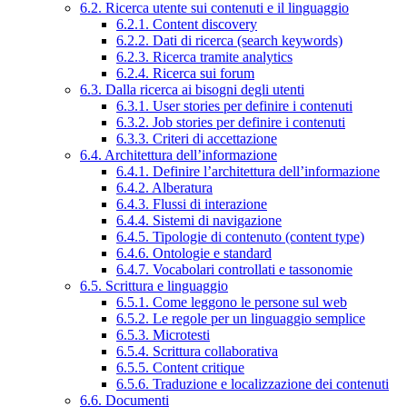
6.2. Ricerca utente sui contenuti e il linguaggio
6.2.1. Content discovery
6.2.2. Dati di ricerca (search keywords)
6.2.3. Ricerca tramite analytics
6.2.4. Ricerca sui forum
6.3. Dalla ricerca ai bisogni degli utenti
6.3.1. User stories per definire i contenuti
6.3.2. Job stories per definire i contenuti
6.3.3. Criteri di accettazione
6.4. Architettura dell’informazione
6.4.1. Definire l’architettura dell’informazione
6.4.2. Alberatura
6.4.3. Flussi di interazione
6.4.4. Sistemi di navigazione
6.4.5. Tipologie di contenuto (content type)
6.4.6. Ontologie e standard
6.4.7. Vocabolari controllati e tassonomie
6.5. Scrittura e linguaggio
6.5.1. Come leggono le persone sul web
6.5.2. Le regole per un linguaggio semplice
6.5.3. Microtesti
6.5.4. Scrittura collaborativa
6.5.5. Content critique
6.5.6. Traduzione e localizzazione dei contenuti
6.6. Documenti