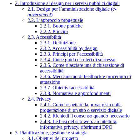
2. Introduzione al design per i servizi pubblici digitali
2.1. Design per l’amministrazione digitale (
e-
government
)
2.2. L’approccio progettuale
2.2.1. Buone pratiche
2.2.2. Principi
2.3. Accessibilità
2.3.1. Definizione
2.3.2. Accessibilità by design
2.3.3. Principi per l’accessibilità
2.3.4. Linee guida e criteri di successo
2.3.5. Come rilasciare una dichiarazione di
accessibilità
2.3.6. Meccanismo di feedback e procedura di
attuazione
2.3.7. Obiettivi accessibilità
2.3.8. Normativa e approfondimenti
2.4. Privacy
2.4.1. Come rispettare la privacy sin dalla
progettazione di un sito o servizio digitale
2.4.2. Richiedi il consenso quando necessario
2.4.3. Le basi del sito web: architettura,
informativa privacy, riferimenti DPO
3. Pianificazione, gestione e strategia
3.1. Obiettivi del progetto