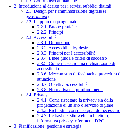
1.3. Contribuisci al manuale
2. Introduzione al design per i servizi pubblici digitali
2.1. Design per l’amministrazione digitale (
e-
government
)
2.2. L’approccio progettuale
2.2.1. Buone pratiche
2.2.2. Principi
2.3. Accessibilità
2.3.1. Definizione
2.3.2. Accessibilità by design
2.3.3. Principi per l’accessibilità
2.3.4. Linee guida e criteri di successo
2.3.5. Come rilasciare una dichiarazione di
accessibilità
2.3.6. Meccanismo di feedback e procedura di
attuazione
2.3.7. Obiettivi accessibilità
2.3.8. Normativa e approfondimenti
2.4. Privacy
2.4.1. Come rispettare la privacy sin dalla
progettazione di un sito o servizio digitale
2.4.2. Richiedi il consenso quando necessario
2.4.3. Le basi del sito web: architettura,
informativa privacy, riferimenti DPO
3. Pianificazione, gestione e strategia