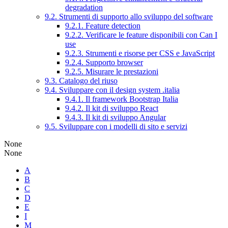
degradation
9.2. Strumenti di supporto allo sviluppo del software
9.2.1. Feature detection
9.2.2. Verificare le feature disponibili con Can I
use
9.2.3. Strumenti e risorse per CSS e JavaScript
9.2.4. Supporto browser
9.2.5. Misurare le prestazioni
9.3. Catalogo del riuso
9.4. Sviluppare con il design system .italia
9.4.1. Il framework Bootstrap Italia
9.4.2. Il kit di sviluppo React
9.4.3. Il kit di sviluppo Angular
9.5. Sviluppare con i modelli di sito e servizi
None
None
A
B
C
D
E
I
M