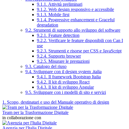
9.1.1. Attività preliminari
9.1.2. Web design responsivo e accessibile
9.1.3. Mobile first
9.1.4. Progressive enhancement e Graceful
degradation
9.2. Strumenti di supporto allo sviluppo del software
9.2.1. Feature detection
9.2.2. Verificare le feature disponibili con Can I
use
9.2.3. Strumenti e risorse per CSS e JavaScript
9.2.4. Supporto browser
9.2.5. Misurare le prestazioni
9.3. Catalogo del riuso
9.4. Sviluppare con il design system .italia
9.4.1. Il framework Bootstrap Italia
9.4.2. Il kit di sviluppo React
9.4.3. Il kit di sviluppo Angular
9.5. Sviluppare con i modelli di sito e servizi
1. Scopo, destinatari e uso del Manuale operativo di design
Team per la Trasformazione Digitale
in collaborazione con
Agenzia per l'Italia Digitale