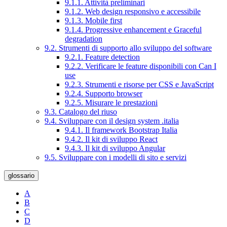
9.1.1. Attività preliminari
9.1.2. Web design responsivo e accessibile
9.1.3. Mobile first
9.1.4. Progressive enhancement e Graceful
degradation
9.2. Strumenti di supporto allo sviluppo del software
9.2.1. Feature detection
9.2.2. Verificare le feature disponibili con Can I
use
9.2.3. Strumenti e risorse per CSS e JavaScript
9.2.4. Supporto browser
9.2.5. Misurare le prestazioni
9.3. Catalogo del riuso
9.4. Sviluppare con il design system .italia
9.4.1. Il framework Bootstrap Italia
9.4.2. Il kit di sviluppo React
9.4.3. Il kit di sviluppo Angular
9.5. Sviluppare con i modelli di sito e servizi
glossario
A
B
C
D