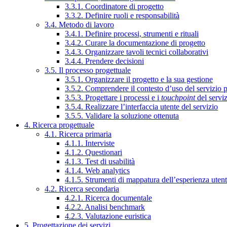
3.3.1. Coordinatore di progetto
3.3.2. Definire ruoli e responsabilità
3.4. Metodo di lavoro
3.4.1. Definire processi, strumenti e rituali
3.4.2. Curare la documentazione di progetto
3.4.3. Organizzare tavoli tecnici collaborativi
3.4.4. Prendere decisioni
3.5. Il processo progettuale
3.5.1. Organizzare il progetto e la sua gestione
3.5.2. Comprendere il contesto d’uso del servizio 
3.5.3. Progettare i processi e i
touchpoint
del servi
3.5.4. Realizzare l’interfaccia utente del servizio
3.5.5. Validare la soluzione ottenuta
4. Ricerca progettuale
4.1. Ricerca primaria
4.1.1. Interviste
4.1.2. Questionari
4.1.3. Test di usabilità
4.1.4. Web analytics
4.1.5. Strumenti di mappatura dell’esperienza uten
4.2. Ricerca secondaria
4.2.1. Ricerca documentale
4.2.2. Analisi benchmark
4.2.3. Valutazione euristica
5. Progettazione dei servizi