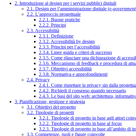
2. Introduzione al design per i servizi pubblici digitali
2.1. Design per l’amministrazione digitale (
e-government
2.2. L’approccio progettuale
2.2.1. Buone pratiche
2.2.2. Principi
2.3. Accessibilità
2.3.1. Definizione
2.3.2. Accessibilità by design
2.3.3. Principi per l’accessibilità
2.3.4. Linee guida e criteri di successo
2.3.5. Come rilasciare una dichiarazione di accessib
2.3.6. Meccanismo di feedback e procedura di attu
2.3.7. Obiettivi accessibilità
2.3.8. Normativa e approfondimenti
2.4. Privacy
2.4.1. Come rispettare la privacy sin dalla progettaz
2.4.2. Richiedi il consenso quando necessario
2.4.3. Le basi del sito web: architettura, informati
3. Pianificazione, gestione e strategia
3.1. Obiettivi del progetto
3.2. Tipologie di progetti
3.2.1. Tipologie di progetto in base agli attori coinv
3.2.2. Tipologie di progetto in base al focus
3.2.3. Tipologie di progetto in base all’ambito di i
3.3. Competenze, ruoli e figure coinvolte