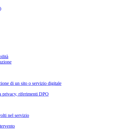
)
ilità
azione
ione di un sito o servizio digitale
va privacy, riferimenti DPO
olti nel servizio
ntervento