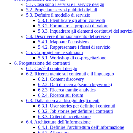
5.1. Cosa sono i servizi e il service design
5.2. Progettare servizi pubblici digitali
5.3. Definire il modello di servizio
5.3.1. Identificare gli attori coinvolti
5.3.2. Formulare la proposta di valore
5.3.3. Inquadrare gli elementi costitutivi del serviz
5.4. Descrivere il funzionamento del servizio
5.4.1. Mappare l’ecosistema
5.4.2. Rappresentare i flussi di servizio
5.5. Co-progettare le soluzioni
5.5.1. Workshop di co-progettazione
6. Progettazione dei contenuti
6.1. Cos’è il content design
6.2. Ricerca utente sui contenuti e il linguaggio
6.2.1. Content discovery
6.2.2. Dati di ricerca (search keywords)
6.2.3. Ricerca tramite analytics
6.2.4. Ricerca sui forum
6.3. Dalla ricerca ai bisogni degli utenti
6.3.1. User stories per definire i contenuti
6.3.2. Job stories per definire i contenuti
6.3.3. Criteri di accettazione
6.4. Architettura dell’informazione
6.4.1. Definire l’architettura dell’informazione
6.4.2. Alberatura