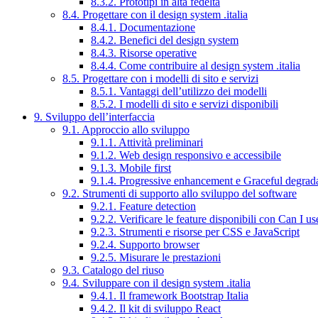
8.3.2. Prototipi in alta fedeltà
8.4. Progettare con il design system .italia
8.4.1. Documentazione
8.4.2. Benefici del design system
8.4.3. Risorse operative
8.4.4. Come contribuire al design system .italia
8.5. Progettare con i modelli di sito e servizi
8.5.1. Vantaggi dell’utilizzo dei modelli
8.5.2. I modelli di sito e servizi disponibili
9. Sviluppo dell’interfaccia
9.1. Approccio allo sviluppo
9.1.1. Attività preliminari
9.1.2. Web design responsivo e accessibile
9.1.3. Mobile first
9.1.4. Progressive enhancement e Graceful degrad
9.2. Strumenti di supporto allo sviluppo del software
9.2.1. Feature detection
9.2.2. Verificare le feature disponibili con Can I us
9.2.3. Strumenti e risorse per CSS e JavaScript
9.2.4. Supporto browser
9.2.5. Misurare le prestazioni
9.3. Catalogo del riuso
9.4. Sviluppare con il design system .italia
9.4.1. Il framework Bootstrap Italia
9.4.2. Il kit di sviluppo React