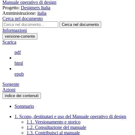
Manuale operativo di design
Progetto:
Designers Italia
Amministrazione:
italia
Cerca nel documento
Cerca nel documento
Informazioni
versione-corrente
Scarica
pdf
html
epub
Sorgente
Azioni
indice dei contenuti
Sommario
1. Scopo, destinatari e uso del Manuale operativo di design
1.1. Versionamento e storico
1.2. Consultazione del manuale
1.3. Contribuisci al manuale