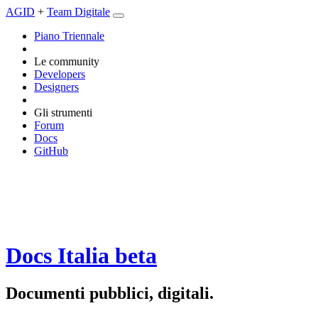
AGID
+
Team Digitale
Piano Triennale
Le community
Developers
Designers
Gli strumenti
Forum
Docs
GitHub
Docs Italia
beta
Documenti pubblici, digitali.