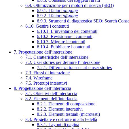
6.8.3. Consenso dei soggetti ritratti
6.9. Ottimizzazione per i motori di ricerca (SEO)
6.9.1. I fattori
on-page
6.9.2. I fattori
off-page
6.9.3. Strumenti di diagnostica SEO: Search Cons
6.10. Gestire i contenuti
6.10.1. L’inventario dei contenuti
6.10.2. Revisionare i contenuti
6.10.3. Migrare i contenuti
6.10.4. Pubblicare i contenuti
7. Progettazione dell’interazione
7.1. Caratteristiche dell’interazione
7.2. User stories per definire l’interazione
7.2.1. Differenza tra scenari e user stories
7.3. Flussi di interazione
7.4. Wireframe
7.5. Prototipi interattivi
8. Progettazione dell’interfaccia
8.1. Obiettivi dell’interfaccia
8.2. Elementi dell’interfaccia
8.2.1. Elementi di composizione
8.2.2. Elementi interattivi
8.2.3. Elementi testuali (microtesti)
8.3. Progettare e costruire in alta fedeltà
8.3.1. Layout di pagina