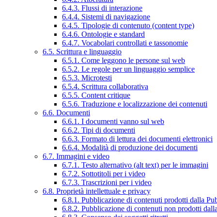
6.4.3. Flussi di interazione
6.4.4. Sistemi di navigazione
6.4.5. Tipologie di contenuto (content type)
6.4.6. Ontologie e standard
6.4.7. Vocabolari controllati e tassonomie
6.5. Scrittura e linguaggio
6.5.1. Come leggono le persone sul web
6.5.2. Le regole per un linguaggio semplice
6.5.3. Microtesti
6.5.4. Scrittura collaborativa
6.5.5. Content critique
6.5.6. Traduzione e localizzazione dei contenuti
6.6. Documenti
6.6.1. I documenti vanno sul web
6.6.2. Tipi di documenti
6.6.3. Formato di lettura dei documenti elettronici
6.6.4. Modalità di produzione dei documenti
6.7. Immagini e video
6.7.1. Testo alternativo (alt text) per le immagini
6.7.2. Sottotitoli per i video
6.7.3. Trascrizioni per i video
6.8. Proprietà intellettuale e privacy
6.8.1. Pubblicazione di contenuti prodotti dalla P
6.8.2. Pubblicazione di contenuti non prodotti dal