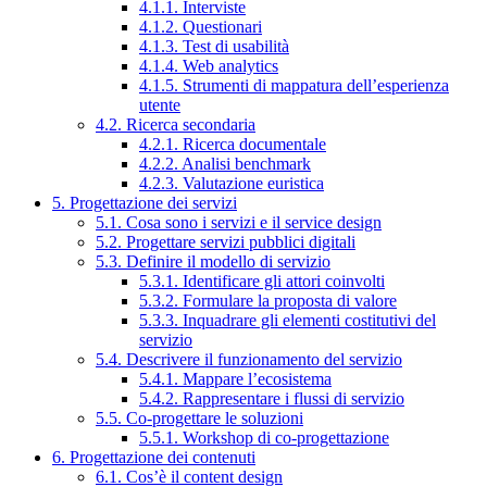
4.1.1. Interviste
4.1.2. Questionari
4.1.3. Test di usabilità
4.1.4. Web analytics
4.1.5. Strumenti di mappatura dell’esperienza
utente
4.2. Ricerca secondaria
4.2.1. Ricerca documentale
4.2.2. Analisi benchmark
4.2.3. Valutazione euristica
5. Progettazione dei servizi
5.1. Cosa sono i servizi e il service design
5.2. Progettare servizi pubblici digitali
5.3. Definire il modello di servizio
5.3.1. Identificare gli attori coinvolti
5.3.2. Formulare la proposta di valore
5.3.3. Inquadrare gli elementi costitutivi del
servizio
5.4. Descrivere il funzionamento del servizio
5.4.1. Mappare l’ecosistema
5.4.2. Rappresentare i flussi di servizio
5.5. Co-progettare le soluzioni
5.5.1. Workshop di co-progettazione
6. Progettazione dei contenuti
6.1. Cos’è il content design