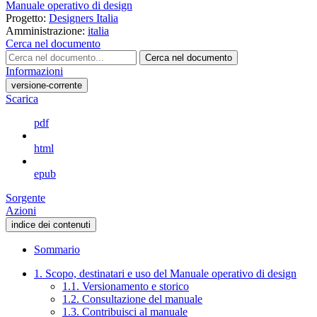
Manuale operativo di design
Progetto:
Designers Italia
Amministrazione:
italia
Cerca nel documento
Cerca nel documento
Informazioni
versione-corrente
Scarica
pdf
html
epub
Sorgente
Azioni
indice dei contenuti
Sommario
1. Scopo, destinatari e uso del Manuale operativo di design
1.1. Versionamento e storico
1.2. Consultazione del manuale
1.3. Contribuisci al manuale