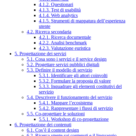
4.1.2. Questionari
4.1.3. Test di usabilità
4.1.4. Web analytics
4.1.5. Strumenti di mappatura dell’esperienza
utente
4.2. Ricerca secondaria
4.2.1. Ricerca documentale
4.2.2. Analisi benchmark
4.2.3. Valutazione euristica
5. Progettazione dei servizi
5.1. Cosa sono i servizi e il service design
5.2. Progettare servizi pubblici digitali
5.3. Definire il modello di servizio
5.3.1. Identificare gli attori coinvolti
5.3.2. Formulare la proposta di valore
5.3.3. Inquadrare gli elementi costitutivi del
servizio
5.4. Descrivere il funzionamento del servizio
5.4.1. Mappare l’ecosistema
5.4.2. Rappresentare i flussi di servizio
5.5. Co-progettare le soluzioni
5.5.1. Workshop di co-progettazione
6. Progettazione dei contenuti
6.1. Cos’è il content design
6.2. Ricerca utente sui contenuti e il linguaggio