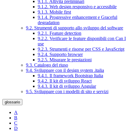
9.1.1. Attività preliminari
9.1.2. Web design responsivo e accessibile
9.1.3. Mobile first
9.1.4. Progressive enhancement e Graceful
degradation
9.2. Strumenti di supporto allo sviluppo del software
9.2.1. Feature detection
9.2.2. Verificare le feature disponibili con Can I
use
9.2.3. Strumenti e risorse per CSS e JavaScript
9.2.4. Supporto browser
9.2.5. Misurare le prestazioni
9.3. Catalogo del riuso
9.4. Sviluppare con il design system .italia
9.4.1. Il framework Bootstrap Italia
9.4.2. Il kit di sviluppo React
9.4.3. Il kit di sviluppo Angular
9.5. Sviluppare con i modelli di sito e servizi
glossario
A
B
C
D