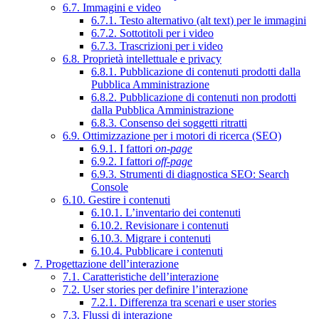
6.7. Immagini e video
6.7.1. Testo alternativo (alt text) per le immagini
6.7.2. Sottotitoli per i video
6.7.3. Trascrizioni per i video
6.8. Proprietà intellettuale e privacy
6.8.1. Pubblicazione di contenuti prodotti dalla
Pubblica Amministrazione
6.8.2. Pubblicazione di contenuti non prodotti
dalla Pubblica Amministrazione
6.8.3. Consenso dei soggetti ritratti
6.9. Ottimizzazione per i motori di ricerca (SEO)
6.9.1. I fattori
on-page
6.9.2. I fattori
off-page
6.9.3. Strumenti di diagnostica SEO: Search
Console
6.10. Gestire i contenuti
6.10.1. L’inventario dei contenuti
6.10.2. Revisionare i contenuti
6.10.3. Migrare i contenuti
6.10.4. Pubblicare i contenuti
7. Progettazione dell’interazione
7.1. Caratteristiche dell’interazione
7.2. User stories per definire l’interazione
7.2.1. Differenza tra scenari e user stories
7.3. Flussi di interazione