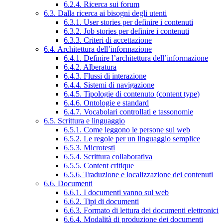
6.2.4. Ricerca sui forum
6.3. Dalla ricerca ai bisogni degli utenti
6.3.1. User stories per definire i contenuti
6.3.2. Job stories per definire i contenuti
6.3.3. Criteri di accettazione
6.4. Architettura dell’informazione
6.4.1. Definire l’architettura dell’informazione
6.4.2. Alberatura
6.4.3. Flussi di interazione
6.4.4. Sistemi di navigazione
6.4.5. Tipologie di contenuto (content type)
6.4.6. Ontologie e standard
6.4.7. Vocabolari controllati e tassonomie
6.5. Scrittura e linguaggio
6.5.1. Come leggono le persone sul web
6.5.2. Le regole per un linguaggio semplice
6.5.3. Microtesti
6.5.4. Scrittura collaborativa
6.5.5. Content critique
6.5.6. Traduzione e localizzazione dei contenuti
6.6. Documenti
6.6.1. I documenti vanno sul web
6.6.2. Tipi di documenti
6.6.3. Formato di lettura dei documenti elettronici
6.6.4. Modalità di produzione dei documenti