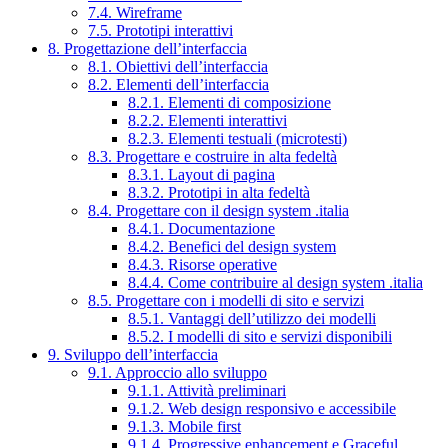
7.4. Wireframe
7.5. Prototipi interattivi
8. Progettazione dell’interfaccia
8.1. Obiettivi dell’interfaccia
8.2. Elementi dell’interfaccia
8.2.1. Elementi di composizione
8.2.2. Elementi interattivi
8.2.3. Elementi testuali (microtesti)
8.3. Progettare e costruire in alta fedeltà
8.3.1. Layout di pagina
8.3.2. Prototipi in alta fedeltà
8.4. Progettare con il design system .italia
8.4.1. Documentazione
8.4.2. Benefici del design system
8.4.3. Risorse operative
8.4.4. Come contribuire al design system .italia
8.5. Progettare con i modelli di sito e servizi
8.5.1. Vantaggi dell’utilizzo dei modelli
8.5.2. I modelli di sito e servizi disponibili
9. Sviluppo dell’interfaccia
9.1. Approccio allo sviluppo
9.1.1. Attività preliminari
9.1.2. Web design responsivo e accessibile
9.1.3. Mobile first
9.1.4. Progressive enhancement e Graceful