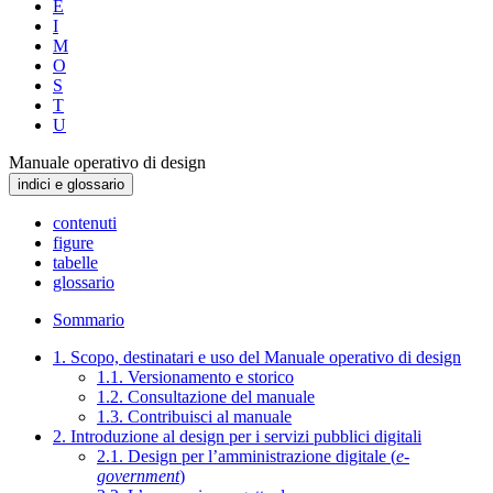
E
I
M
O
S
T
U
Manuale operativo di design
indici e glossario
contenuti
figure
tabelle
glossario
Sommario
1. Scopo, destinatari e uso del Manuale operativo di design
1.1. Versionamento e storico
1.2. Consultazione del manuale
1.3. Contribuisci al manuale
2. Introduzione al design per i servizi pubblici digitali
2.1. Design per l’amministrazione digitale (
e-
government
)