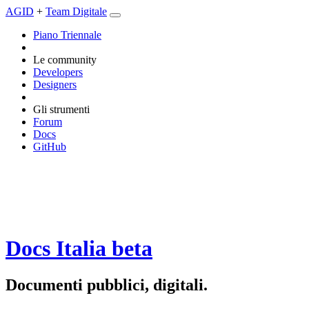
AGID
+
Team Digitale
Piano Triennale
Le community
Developers
Designers
Gli strumenti
Forum
Docs
GitHub
Docs Italia
beta
Documenti pubblici, digitali.