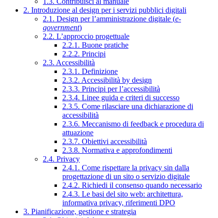
1.3. Contribuisci al manuale
2. Introduzione al design per i servizi pubblici digitali
2.1. Design per l’amministrazione digitale (
e-
government
)
2.2. L’approccio progettuale
2.2.1. Buone pratiche
2.2.2. Principi
2.3. Accessibilità
2.3.1. Definizione
2.3.2. Accessibilità by design
2.3.3. Principi per l’accessibilità
2.3.4. Linee guida e criteri di successo
2.3.5. Come rilasciare una dichiarazione di
accessibilità
2.3.6. Meccanismo di feedback e procedura di
attuazione
2.3.7. Obiettivi accessibilità
2.3.8. Normativa e approfondimenti
2.4. Privacy
2.4.1. Come rispettare la privacy sin dalla
progettazione di un sito o servizio digitale
2.4.2. Richiedi il consenso quando necessario
2.4.3. Le basi del sito web: architettura,
informativa privacy, riferimenti DPO
3. Pianificazione, gestione e strategia