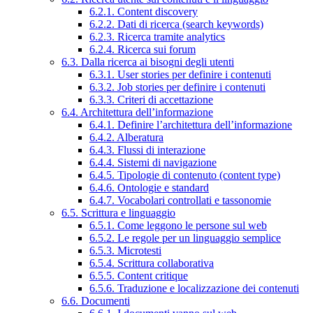
6.2.1. Content discovery
6.2.2. Dati di ricerca (search keywords)
6.2.3. Ricerca tramite analytics
6.2.4. Ricerca sui forum
6.3. Dalla ricerca ai bisogni degli utenti
6.3.1. User stories per definire i contenuti
6.3.2. Job stories per definire i contenuti
6.3.3. Criteri di accettazione
6.4. Architettura dell’informazione
6.4.1. Definire l’architettura dell’informazione
6.4.2. Alberatura
6.4.3. Flussi di interazione
6.4.4. Sistemi di navigazione
6.4.5. Tipologie di contenuto (content type)
6.4.6. Ontologie e standard
6.4.7. Vocabolari controllati e tassonomie
6.5. Scrittura e linguaggio
6.5.1. Come leggono le persone sul web
6.5.2. Le regole per un linguaggio semplice
6.5.3. Microtesti
6.5.4. Scrittura collaborativa
6.5.5. Content critique
6.5.6. Traduzione e localizzazione dei contenuti
6.6. Documenti