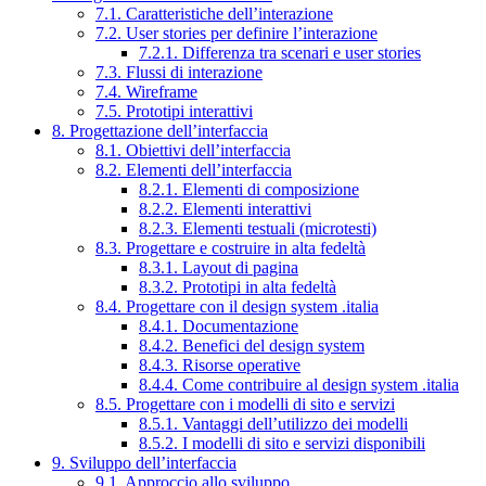
7.1. Caratteristiche dell’interazione
7.2. User stories per definire l’interazione
7.2.1. Differenza tra scenari e user stories
7.3. Flussi di interazione
7.4. Wireframe
7.5. Prototipi interattivi
8. Progettazione dell’interfaccia
8.1. Obiettivi dell’interfaccia
8.2. Elementi dell’interfaccia
8.2.1. Elementi di composizione
8.2.2. Elementi interattivi
8.2.3. Elementi testuali (microtesti)
8.3. Progettare e costruire in alta fedeltà
8.3.1. Layout di pagina
8.3.2. Prototipi in alta fedeltà
8.4. Progettare con il design system .italia
8.4.1. Documentazione
8.4.2. Benefici del design system
8.4.3. Risorse operative
8.4.4. Come contribuire al design system .italia
8.5. Progettare con i modelli di sito e servizi
8.5.1. Vantaggi dell’utilizzo dei modelli
8.5.2. I modelli di sito e servizi disponibili
9. Sviluppo dell’interfaccia
9.1. Approccio allo sviluppo