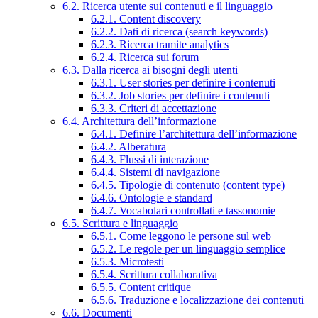
6.2. Ricerca utente sui contenuti e il linguaggio
6.2.1. Content discovery
6.2.2. Dati di ricerca (search keywords)
6.2.3. Ricerca tramite analytics
6.2.4. Ricerca sui forum
6.3. Dalla ricerca ai bisogni degli utenti
6.3.1. User stories per definire i contenuti
6.3.2. Job stories per definire i contenuti
6.3.3. Criteri di accettazione
6.4. Architettura dell’informazione
6.4.1. Definire l’architettura dell’informazione
6.4.2. Alberatura
6.4.3. Flussi di interazione
6.4.4. Sistemi di navigazione
6.4.5. Tipologie di contenuto (content type)
6.4.6. Ontologie e standard
6.4.7. Vocabolari controllati e tassonomie
6.5. Scrittura e linguaggio
6.5.1. Come leggono le persone sul web
6.5.2. Le regole per un linguaggio semplice
6.5.3. Microtesti
6.5.4. Scrittura collaborativa
6.5.5. Content critique
6.5.6. Traduzione e localizzazione dei contenuti
6.6. Documenti