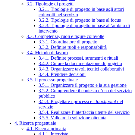
3.2. Tipologie di progetti
3.2.1. Tipologie di progetto in base agli attori
coinvolti nel servizio
3.2.2. Tipologie di progetto in base al focus
3.2.3. Tipologie di progetto in base all’ambito di
intervento
3.3. Competenze, ruoli e figure coinvolte
3.3.1. Coordinatore di progetto
3.3.2. Definire ruoli e responsabilità
3.4. Metodo di lavoro
3.4.1. Definire processi, strumenti e rituali
3.4.2. Curare la documentazione di progetto
3.4.3. Organizzare tavoli tecnici collaborativi
3.4.4. Prendere decisioni
3.5. Il processo progettuale
3.5.1. Organizzare il progetto e la sua gestione
3.5.2. Comprendere il contesto d’uso del servizio
pubblico
3.5.3. Progettare i processi e i
touchpoint
del
servizio
3.5.4. Realizzare l’interfaccia utente del servizio
3.5.5. Validare la soluzione ottenuta
4. Ricerca progettuale
4.1. Ricerca primaria
4.1.1. Interviste