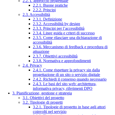
2.2. L’approccio progettuale
2.2.1. Buone pratiche
2.2.2. Principi
2.3. Accessibilità
2.3.1. Definizione
2.3.2. Accessibilità by design
2.3.3. Principi per l’accessibilità
2.3.4. Linee guida e criteri di successo
2.3.5. Come rilasciare una dichiarazione di
accessibilità
2.3.6. Meccanismo di feedback e procedura di
attuazione
2.3.7. Obiettivi accessibilità
2.3.8. Normativa e approfondimenti
2.4. Privacy
2.4.1. Come rispettare la privacy sin dalla
progettazione di un sito o servizio digitale
2.4.2. Richiedi il consenso quando necessario
2.4.3. Le basi del sito web: architettura,
informativa privacy, riferimenti DPO
3. Pianificazione, gestione e strategia
3.1. Obiettivi del progetto
3.2. Tipologie di progetti
3.2.1. Tipologie di progetto in base agli attori
coinvolti nel servizio