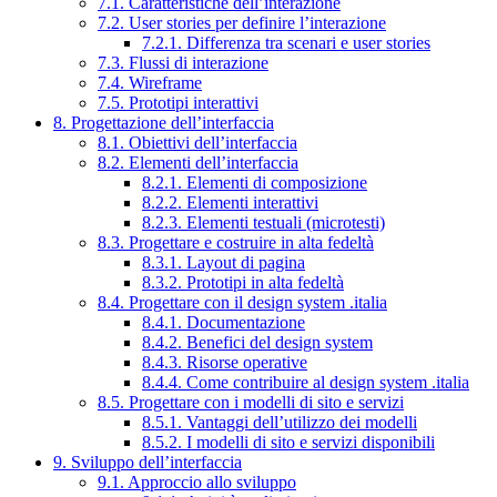
7.1. Caratteristiche dell’interazione
7.2. User stories per definire l’interazione
7.2.1. Differenza tra scenari e user stories
7.3. Flussi di interazione
7.4. Wireframe
7.5. Prototipi interattivi
8. Progettazione dell’interfaccia
8.1. Obiettivi dell’interfaccia
8.2. Elementi dell’interfaccia
8.2.1. Elementi di composizione
8.2.2. Elementi interattivi
8.2.3. Elementi testuali (microtesti)
8.3. Progettare e costruire in alta fedeltà
8.3.1. Layout di pagina
8.3.2. Prototipi in alta fedeltà
8.4. Progettare con il design system .italia
8.4.1. Documentazione
8.4.2. Benefici del design system
8.4.3. Risorse operative
8.4.4. Come contribuire al design system .italia
8.5. Progettare con i modelli di sito e servizi
8.5.1. Vantaggi dell’utilizzo dei modelli
8.5.2. I modelli di sito e servizi disponibili
9. Sviluppo dell’interfaccia
9.1. Approccio allo sviluppo