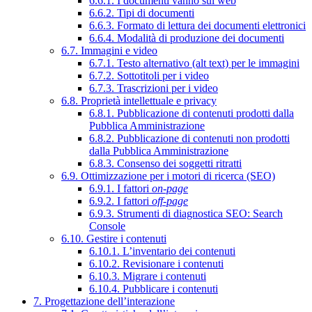
6.6.1. I documenti vanno sul web
6.6.2. Tipi di documenti
6.6.3. Formato di lettura dei documenti elettronici
6.6.4. Modalità di produzione dei documenti
6.7. Immagini e video
6.7.1. Testo alternativo (alt text) per le immagini
6.7.2. Sottotitoli per i video
6.7.3. Trascrizioni per i video
6.8. Proprietà intellettuale e privacy
6.8.1. Pubblicazione di contenuti prodotti dalla
Pubblica Amministrazione
6.8.2. Pubblicazione di contenuti non prodotti
dalla Pubblica Amministrazione
6.8.3. Consenso dei soggetti ritratti
6.9. Ottimizzazione per i motori di ricerca (SEO)
6.9.1. I fattori
on-page
6.9.2. I fattori
off-page
6.9.3. Strumenti di diagnostica SEO: Search
Console
6.10. Gestire i contenuti
6.10.1. L’inventario dei contenuti
6.10.2. Revisionare i contenuti
6.10.3. Migrare i contenuti
6.10.4. Pubblicare i contenuti
7. Progettazione dell’interazione