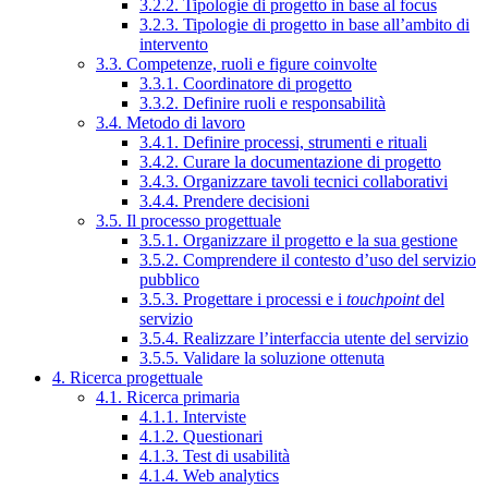
3.2.2. Tipologie di progetto in base al focus
3.2.3. Tipologie di progetto in base all’ambito di
intervento
3.3. Competenze, ruoli e figure coinvolte
3.3.1. Coordinatore di progetto
3.3.2. Definire ruoli e responsabilità
3.4. Metodo di lavoro
3.4.1. Definire processi, strumenti e rituali
3.4.2. Curare la documentazione di progetto
3.4.3. Organizzare tavoli tecnici collaborativi
3.4.4. Prendere decisioni
3.5. Il processo progettuale
3.5.1. Organizzare il progetto e la sua gestione
3.5.2. Comprendere il contesto d’uso del servizio
pubblico
3.5.3. Progettare i processi e i
touchpoint
del
servizio
3.5.4. Realizzare l’interfaccia utente del servizio
3.5.5. Validare la soluzione ottenuta
4. Ricerca progettuale
4.1. Ricerca primaria
4.1.1. Interviste
4.1.2. Questionari
4.1.3. Test di usabilità
4.1.4. Web analytics