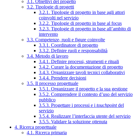
3.1. Obiettivi del progetto
3.2. Tipologie di progetti
3.2.1. Tipologie di progetto in base agli attori
coinvolti nel servizio
3.2.2. Tipologie di progetto in base al focus
3.2.3. Tipologie di progetto in base all’ambito di
intervento
3.3. Competenze, ruoli e figure coinvolte
3.3.1. Coordinatore di progetto
3.3.2. Definire ruoli e responsabilità
3.4. Metodo di lavoro
3.4.1. Definire processi, strumenti e rituali
3.4.2. Curare la documentazione di progetto
3.4.3. Organizzare tavoli tecnici collaborativi
3.4.4. Prendere decisioni
3.5. Il processo progettuale
3.5.1. Organizzare il progetto e la sua gestione
3.5.2. Comprendere il contesto d’uso del servizio
pubblico
3.5.3. Progettare i processi e i
touchpoint
del
servizio
3.5.4. Realizzare l’interfaccia utente del servizio
3.5.5. Validare la soluzione ottenuta
4. Ricerca progettuale
4.1. Ricerca primaria