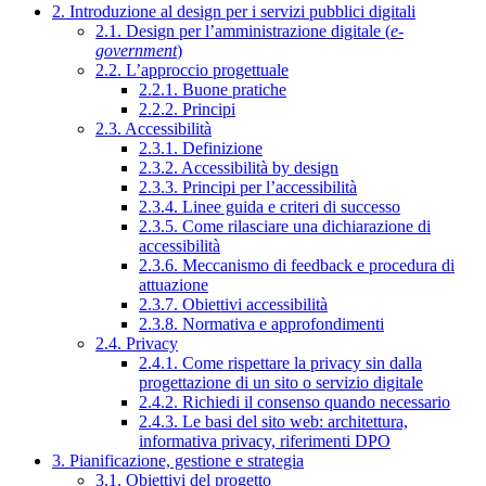
2. Introduzione al design per i servizi pubblici digitali
2.1. Design per l’amministrazione digitale (
e-
government
)
2.2. L’approccio progettuale
2.2.1. Buone pratiche
2.2.2. Principi
2.3. Accessibilità
2.3.1. Definizione
2.3.2. Accessibilità by design
2.3.3. Principi per l’accessibilità
2.3.4. Linee guida e criteri di successo
2.3.5. Come rilasciare una dichiarazione di
accessibilità
2.3.6. Meccanismo di feedback e procedura di
attuazione
2.3.7. Obiettivi accessibilità
2.3.8. Normativa e approfondimenti
2.4. Privacy
2.4.1. Come rispettare la privacy sin dalla
progettazione di un sito o servizio digitale
2.4.2. Richiedi il consenso quando necessario
2.4.3. Le basi del sito web: architettura,
informativa privacy, riferimenti DPO
3. Pianificazione, gestione e strategia
3.1. Obiettivi del progetto