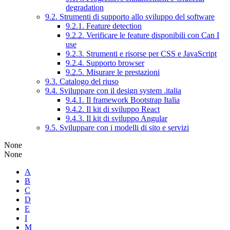
degradation
9.2. Strumenti di supporto allo sviluppo del software
9.2.1. Feature detection
9.2.2. Verificare le feature disponibili con Can I
use
9.2.3. Strumenti e risorse per CSS e JavaScript
9.2.4. Supporto browser
9.2.5. Misurare le prestazioni
9.3. Catalogo del riuso
9.4. Sviluppare con il design system .italia
9.4.1. Il framework Bootstrap Italia
9.4.2. Il kit di sviluppo React
9.4.3. Il kit di sviluppo Angular
9.5. Sviluppare con i modelli di sito e servizi
None
None
A
B
C
D
E
I
M