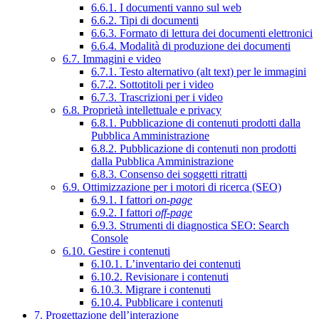
6.6.1. I documenti vanno sul web
6.6.2. Tipi di documenti
6.6.3. Formato di lettura dei documenti elettronici
6.6.4. Modalità di produzione dei documenti
6.7. Immagini e video
6.7.1. Testo alternativo (alt text) per le immagini
6.7.2. Sottotitoli per i video
6.7.3. Trascrizioni per i video
6.8. Proprietà intellettuale e privacy
6.8.1. Pubblicazione di contenuti prodotti dalla
Pubblica Amministrazione
6.8.2. Pubblicazione di contenuti non prodotti
dalla Pubblica Amministrazione
6.8.3. Consenso dei soggetti ritratti
6.9. Ottimizzazione per i motori di ricerca (SEO)
6.9.1. I fattori
on-page
6.9.2. I fattori
off-page
6.9.3. Strumenti di diagnostica SEO: Search
Console
6.10. Gestire i contenuti
6.10.1. L’inventario dei contenuti
6.10.2. Revisionare i contenuti
6.10.3. Migrare i contenuti
6.10.4. Pubblicare i contenuti
7. Progettazione dell’interazione