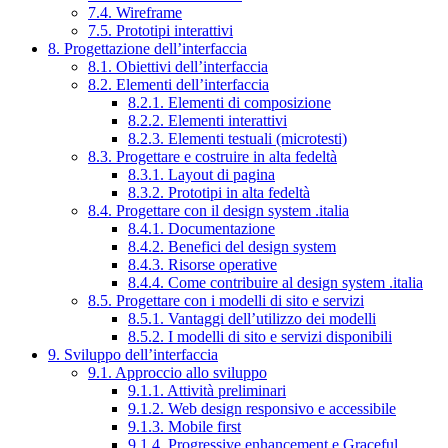
7.4. Wireframe
7.5. Prototipi interattivi
8. Progettazione dell’interfaccia
8.1. Obiettivi dell’interfaccia
8.2. Elementi dell’interfaccia
8.2.1. Elementi di composizione
8.2.2. Elementi interattivi
8.2.3. Elementi testuali (microtesti)
8.3. Progettare e costruire in alta fedeltà
8.3.1. Layout di pagina
8.3.2. Prototipi in alta fedeltà
8.4. Progettare con il design system .italia
8.4.1. Documentazione
8.4.2. Benefici del design system
8.4.3. Risorse operative
8.4.4. Come contribuire al design system .italia
8.5. Progettare con i modelli di sito e servizi
8.5.1. Vantaggi dell’utilizzo dei modelli
8.5.2. I modelli di sito e servizi disponibili
9. Sviluppo dell’interfaccia
9.1. Approccio allo sviluppo
9.1.1. Attività preliminari
9.1.2. Web design responsivo e accessibile
9.1.3. Mobile first
9.1.4. Progressive enhancement e Graceful