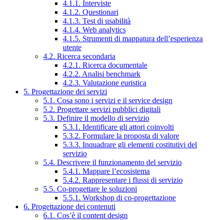
4.1.1. Interviste
4.1.2. Questionari
4.1.3. Test di usabilità
4.1.4. Web analytics
4.1.5. Strumenti di mappatura dell’esperienza
utente
4.2. Ricerca secondaria
4.2.1. Ricerca documentale
4.2.2. Analisi benchmark
4.2.3. Valutazione euristica
5. Progettazione dei servizi
5.1. Cosa sono i servizi e il service design
5.2. Progettare servizi pubblici digitali
5.3. Definire il modello di servizio
5.3.1. Identificare gli attori coinvolti
5.3.2. Formulare la proposta di valore
5.3.3. Inquadrare gli elementi costitutivi del
servizio
5.4. Descrivere il funzionamento del servizio
5.4.1. Mappare l’ecosistema
5.4.2. Rappresentare i flussi di servizio
5.5. Co-progettare le soluzioni
5.5.1. Workshop di co-progettazione
6. Progettazione dei contenuti
6.1. Cos’è il content design