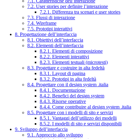
7.1. Caratteristiche dell’interazione
7.2. User stories per definire l’interazione
7.2.1. Differenza tra scenari e user stories
7.3. Flussi di interazione
7.4. Wireframe
7.5. Prototipi interattivi
8. Progettazione dell’interfaccia
8.1. Obiettivi dell’interfaccia
8.2. Elementi dell’interfaccia
8.2.1. Elementi di composizione
8.2.2. Elementi interattivi
8.2.3. Elementi testuali (microtesti)
8.3. Progettare e costruire in alta fedeltà
8.3.1. Layout di pagina
8.3.2. Prototipi in alta fedeltà
8.4. Progettare con il design system .italia
8.4.1. Documentazione
8.4.2. Benefici del design system
8.4.3. Risorse operative
8.4.4. Come contribuire al design system .italia
8.5. Progettare con i modelli di sito e servizi
8.5.1. Vantaggi dell’utilizzo dei modelli
8.5.2. I modelli di sito e servizi disponibili
9. Sviluppo dell’interfaccia
9.1. Approccio allo sviluppo