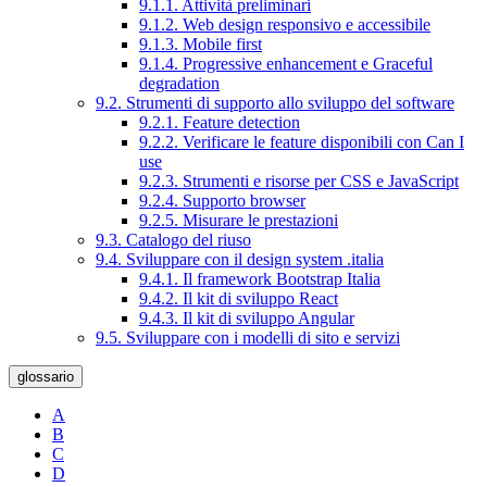
9.1.1. Attività preliminari
9.1.2. Web design responsivo e accessibile
9.1.3. Mobile first
9.1.4. Progressive enhancement e Graceful
degradation
9.2. Strumenti di supporto allo sviluppo del software
9.2.1. Feature detection
9.2.2. Verificare le feature disponibili con Can I
use
9.2.3. Strumenti e risorse per CSS e JavaScript
9.2.4. Supporto browser
9.2.5. Misurare le prestazioni
9.3. Catalogo del riuso
9.4. Sviluppare con il design system .italia
9.4.1. Il framework Bootstrap Italia
9.4.2. Il kit di sviluppo React
9.4.3. Il kit di sviluppo Angular
9.5. Sviluppare con i modelli di sito e servizi
glossario
A
B
C
D