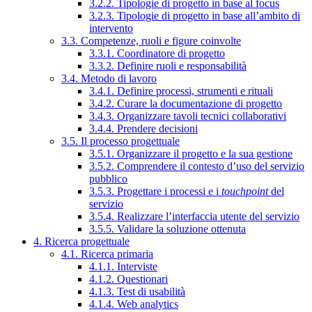
3.2.2. Tipologie di progetto in base al focus
3.2.3. Tipologie di progetto in base all’ambito di
intervento
3.3. Competenze, ruoli e figure coinvolte
3.3.1. Coordinatore di progetto
3.3.2. Definire ruoli e responsabilità
3.4. Metodo di lavoro
3.4.1. Definire processi, strumenti e rituali
3.4.2. Curare la documentazione di progetto
3.4.3. Organizzare tavoli tecnici collaborativi
3.4.4. Prendere decisioni
3.5. Il processo progettuale
3.5.1. Organizzare il progetto e la sua gestione
3.5.2. Comprendere il contesto d’uso del servizio
pubblico
3.5.3. Progettare i processi e i
touchpoint
del
servizio
3.5.4. Realizzare l’interfaccia utente del servizio
3.5.5. Validare la soluzione ottenuta
4. Ricerca progettuale
4.1. Ricerca primaria
4.1.1. Interviste
4.1.2. Questionari
4.1.3. Test di usabilità
4.1.4. Web analytics