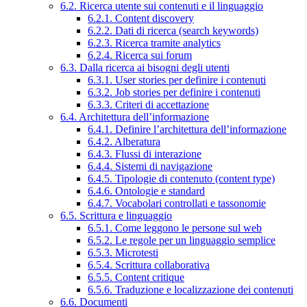
6.2. Ricerca utente sui contenuti e il linguaggio
6.2.1. Content discovery
6.2.2. Dati di ricerca (search keywords)
6.2.3. Ricerca tramite analytics
6.2.4. Ricerca sui forum
6.3. Dalla ricerca ai bisogni degli utenti
6.3.1. User stories per definire i contenuti
6.3.2. Job stories per definire i contenuti
6.3.3. Criteri di accettazione
6.4. Architettura dell’informazione
6.4.1. Definire l’architettura dell’informazione
6.4.2. Alberatura
6.4.3. Flussi di interazione
6.4.4. Sistemi di navigazione
6.4.5. Tipologie di contenuto (content type)
6.4.6. Ontologie e standard
6.4.7. Vocabolari controllati e tassonomie
6.5. Scrittura e linguaggio
6.5.1. Come leggono le persone sul web
6.5.2. Le regole per un linguaggio semplice
6.5.3. Microtesti
6.5.4. Scrittura collaborativa
6.5.5. Content critique
6.5.6. Traduzione e localizzazione dei contenuti
6.6. Documenti