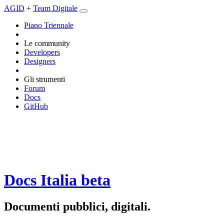
AGID
+
Team Digitale
Piano Triennale
Le community
Developers
Designers
Gli strumenti
Forum
Docs
GitHub
Docs Italia
beta
Documenti pubblici, digitali.