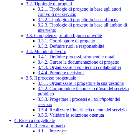
3.2. Tipologie di progetti
3.2.1. Tipologie di progetto in base agli attori
coinvolti nel servizio
3.2.2. Tipologie di progetto in base al focus
3.2.3. Tipologie di progetto in base all’ambito di
intervento
3.3. Competenze, ruoli e figure coinvolte
3.3.1. Coordinatore di progetto
3.3.2. Definire ruoli e responsabilità
3.4. Metodo di lavoro
3.4.1. Definire processi, strumenti e rituali
3.4.2. Curare la documentazione di progetto
3.4.3. Organizzare tavoli tecnici collaborativi
3.4.4. Prendere decisioni
3.5. Il processo progettuale
3.5.1. Organizzare il progetto e la sua gestione
3.5.2. Comprendere il contesto d’uso del servizio
pubblico
3.5.3. Progettare i processi e i
touchpoint
del
servizio
3.5.4. Realizzare l’interfaccia utente del servizio
3.5.5. Validare la soluzione ottenuta
4. Ricerca progettuale
4.1. Ricerca primaria
4.1.1. Interviste