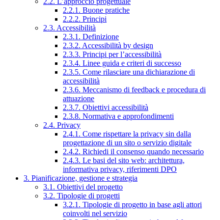
2.2. L’approccio progettuale
2.2.1. Buone pratiche
2.2.2. Principi
2.3. Accessibilità
2.3.1. Definizione
2.3.2. Accessibilità by design
2.3.3. Principi per l’accessibilità
2.3.4. Linee guida e criteri di successo
2.3.5. Come rilasciare una dichiarazione di
accessibilità
2.3.6. Meccanismo di feedback e procedura di
attuazione
2.3.7. Obiettivi accessibilità
2.3.8. Normativa e approfondimenti
2.4. Privacy
2.4.1. Come rispettare la privacy sin dalla
progettazione di un sito o servizio digitale
2.4.2. Richiedi il consenso quando necessario
2.4.3. Le basi del sito web: architettura,
informativa privacy, riferimenti DPO
3. Pianificazione, gestione e strategia
3.1. Obiettivi del progetto
3.2. Tipologie di progetti
3.2.1. Tipologie di progetto in base agli attori
coinvolti nel servizio