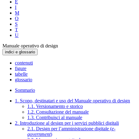
E
I
M
O
S
T
U
Manuale operativo di design
indici e glossario
contenuti
figure
tabelle
glossario
Sommario
1. Scopo, destinatari e uso del Manuale operativo di design
1.1. Versionamento e storico
1.2. Consultazione del manuale
1.3. Contribuisci al manuale
2. Introduzione al design per i servizi pubblici digitali
2.1. Design per l’amministrazione digitale (
e-
government
)