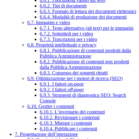
6.6.1. I documenti vanno sul web
6.6.2. Tipi di documenti
6.6.3. Formato di lettura dei documenti elettronici
6.6.4. Modalità di produzione dei documenti
6.7. Immagini e video
6.7.1. Testo alternativo (alt text) per le immagini
6.7.2. Sottotitoli per i video
6.7.3. Trascrizioni per i video
6.8. Proprietà intellettuale e privacy
6.8.1. Pubblicazione di contenuti prodotti dalla
Pubblica Amministrazione
6.8.2. Pubblicazione di contenuti non prodotti
dalla Pubblica Amministrazione
6.8.3. Consenso dei soggetti ritratti
6.9. Ottimizzazione per i motori di ricerca (SEO)
6.9.1. I fattori
on-page
6.9.2. I fattori
off-page
6.9.3. Strumenti di diagnostica SEO: Search
Console
6.10. Gestire i contenuti
6.10.1. L’inventario dei contenuti
6.10.2. Revisionare i contenuti
6.10.3. Migrare i contenuti
6.10.4. Pubblicare i contenuti
7. Progettazione dell’interazione