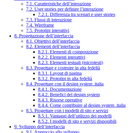
7.1. Caratteristiche dell’interazione
7.2. User stories per definire l’interazione
7.2.1. Differenza tra scenari e user stories
7.3. Flussi di interazione
7.4. Wireframe
7.5. Prototipi interattivi
8. Progettazione dell’interfaccia
8.1. Obiettivi dell’interfaccia
8.2. Elementi dell’interfaccia
8.2.1. Elementi di composizione
8.2.2. Elementi interattivi
8.2.3. Elementi testuali (microtesti)
8.3. Progettare e costruire in alta fedeltà
8.3.1. Layout di pagina
8.3.2. Prototipi in alta fedeltà
8.4. Progettare con il design system .italia
8.4.1. Documentazione
8.4.2. Benefici del design system
8.4.3. Risorse operative
8.4.4. Come contribuire al design system .italia
8.5. Progettare con i modelli di sito e servizi
8.5.1. Vantaggi dell’utilizzo dei modelli
8.5.2. I modelli di sito e servizi disponibili
9. Sviluppo dell’interfaccia
9.1. Approccio allo sviluppo