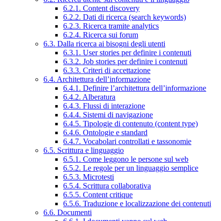
6.2.1. Content discovery
6.2.2. Dati di ricerca (search keywords)
6.2.3. Ricerca tramite analytics
6.2.4. Ricerca sui forum
6.3. Dalla ricerca ai bisogni degli utenti
6.3.1. User stories per definire i contenuti
6.3.2. Job stories per definire i contenuti
6.3.3. Criteri di accettazione
6.4. Architettura dell’informazione
6.4.1. Definire l’architettura dell’informazione
6.4.2. Alberatura
6.4.3. Flussi di interazione
6.4.4. Sistemi di navigazione
6.4.5. Tipologie di contenuto (content type)
6.4.6. Ontologie e standard
6.4.7. Vocabolari controllati e tassonomie
6.5. Scrittura e linguaggio
6.5.1. Come leggono le persone sul web
6.5.2. Le regole per un linguaggio semplice
6.5.3. Microtesti
6.5.4. Scrittura collaborativa
6.5.5. Content critique
6.5.6. Traduzione e localizzazione dei contenuti
6.6. Documenti