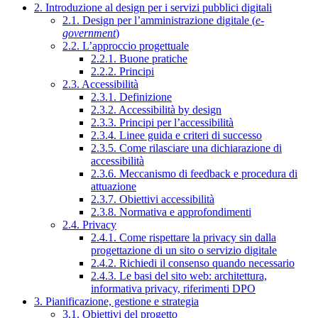
2. Introduzione al design per i servizi pubblici digitali
2.1. Design per l’amministrazione digitale (
e-
government
)
2.2. L’approccio progettuale
2.2.1. Buone pratiche
2.2.2. Principi
2.3. Accessibilità
2.3.1. Definizione
2.3.2. Accessibilità by design
2.3.3. Principi per l’accessibilità
2.3.4. Linee guida e criteri di successo
2.3.5. Come rilasciare una dichiarazione di
accessibilità
2.3.6. Meccanismo di feedback e procedura di
attuazione
2.3.7. Obiettivi accessibilità
2.3.8. Normativa e approfondimenti
2.4. Privacy
2.4.1. Come rispettare la privacy sin dalla
progettazione di un sito o servizio digitale
2.4.2. Richiedi il consenso quando necessario
2.4.3. Le basi del sito web: architettura,
informativa privacy, riferimenti DPO
3. Pianificazione, gestione e strategia
3.1. Obiettivi del progetto