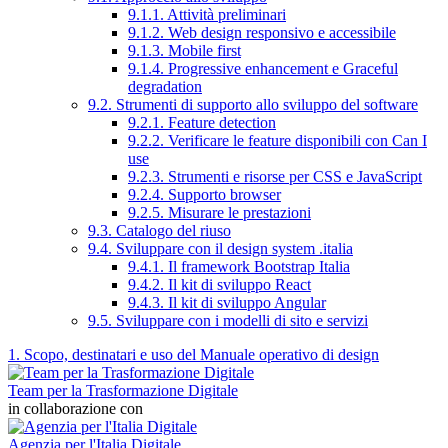
9.1.1. Attività preliminari
9.1.2. Web design responsivo e accessibile
9.1.3. Mobile first
9.1.4. Progressive enhancement e Graceful
degradation
9.2. Strumenti di supporto allo sviluppo del software
9.2.1. Feature detection
9.2.2. Verificare le feature disponibili con Can I
use
9.2.3. Strumenti e risorse per CSS e JavaScript
9.2.4. Supporto browser
9.2.5. Misurare le prestazioni
9.3. Catalogo del riuso
9.4. Sviluppare con il design system .italia
9.4.1. Il framework Bootstrap Italia
9.4.2. Il kit di sviluppo React
9.4.3. Il kit di sviluppo Angular
9.5. Sviluppare con i modelli di sito e servizi
1. Scopo, destinatari e uso del Manuale operativo di design
Team per la Trasformazione Digitale
in collaborazione con
Agenzia per l'Italia Digitale