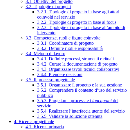
3.1. Obiettivi del progetto
3.2. Tipologie di progetti
3.2.1. Tipologie di progetto in base agli attori
coinvolti nel servizio
3.2.2. Tipologie di progetto in base al focus
3.2.3. Tipologie di progetto in base all’ambito di
intervento
3.3. Competenze, ruoli e figure coinvolte
3.3.1. Coordinatore di progetto
3.3.2. Definire ruoli e responsabilità
3.4. Metodo di lavoro
3.4.1. Definire processi, strumenti e rituali
3.4.2. Curare la documentazione di progetto
3.4.3. Organizzare tavoli tecnici collaborativi
3.4.4. Prendere decisioni
3.5. Il processo progettuale
3.5.1. Organizzare il progetto e la sua gestione
3.5.2. Comprendere il contesto d’uso del servizio
pubblico
3.5.3. Progettare i processi e i
touchpoint
del
servizio
3.5.4. Realizzare l’interfaccia utente del servizio
3.5.5. Validare la soluzione ottenuta
4. Ricerca progettuale
4.1. Ricerca primaria