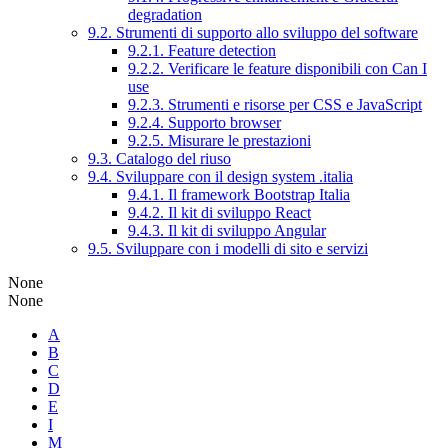
degradation
9.2. Strumenti di supporto allo sviluppo del software
9.2.1. Feature detection
9.2.2. Verificare le feature disponibili con Can I
use
9.2.3. Strumenti e risorse per CSS e JavaScript
9.2.4. Supporto browser
9.2.5. Misurare le prestazioni
9.3. Catalogo del riuso
9.4. Sviluppare con il design system .italia
9.4.1. Il framework Bootstrap Italia
9.4.2. Il kit di sviluppo React
9.4.3. Il kit di sviluppo Angular
9.5. Sviluppare con i modelli di sito e servizi
None
None
A
B
C
D
E
I
M