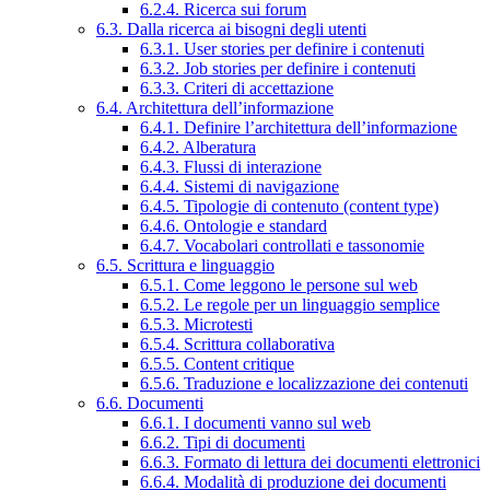
6.2.4. Ricerca sui forum
6.3. Dalla ricerca ai bisogni degli utenti
6.3.1. User stories per definire i contenuti
6.3.2. Job stories per definire i contenuti
6.3.3. Criteri di accettazione
6.4. Architettura dell’informazione
6.4.1. Definire l’architettura dell’informazione
6.4.2. Alberatura
6.4.3. Flussi di interazione
6.4.4. Sistemi di navigazione
6.4.5. Tipologie di contenuto (content type)
6.4.6. Ontologie e standard
6.4.7. Vocabolari controllati e tassonomie
6.5. Scrittura e linguaggio
6.5.1. Come leggono le persone sul web
6.5.2. Le regole per un linguaggio semplice
6.5.3. Microtesti
6.5.4. Scrittura collaborativa
6.5.5. Content critique
6.5.6. Traduzione e localizzazione dei contenuti
6.6. Documenti
6.6.1. I documenti vanno sul web
6.6.2. Tipi di documenti
6.6.3. Formato di lettura dei documenti elettronici
6.6.4. Modalità di produzione dei documenti