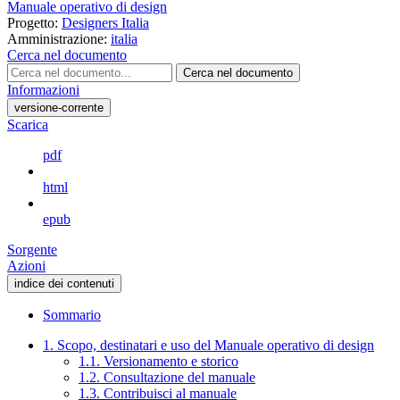
Manuale operativo di design
Progetto:
Designers Italia
Amministrazione:
italia
Cerca nel documento
Cerca nel documento
Informazioni
versione-corrente
Scarica
pdf
html
epub
Sorgente
Azioni
indice dei contenuti
Sommario
1. Scopo, destinatari e uso del Manuale operativo di design
1.1. Versionamento e storico
1.2. Consultazione del manuale
1.3. Contribuisci al manuale