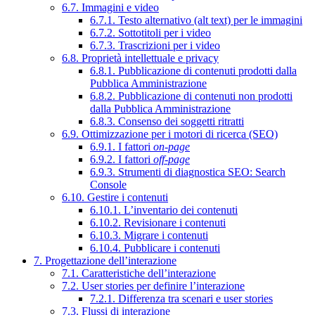
6.7. Immagini e video
6.7.1. Testo alternativo (alt text) per le immagini
6.7.2. Sottotitoli per i video
6.7.3. Trascrizioni per i video
6.8. Proprietà intellettuale e privacy
6.8.1. Pubblicazione di contenuti prodotti dalla
Pubblica Amministrazione
6.8.2. Pubblicazione di contenuti non prodotti
dalla Pubblica Amministrazione
6.8.3. Consenso dei soggetti ritratti
6.9. Ottimizzazione per i motori di ricerca (SEO)
6.9.1. I fattori
on-page
6.9.2. I fattori
off-page
6.9.3. Strumenti di diagnostica SEO: Search
Console
6.10. Gestire i contenuti
6.10.1. L’inventario dei contenuti
6.10.2. Revisionare i contenuti
6.10.3. Migrare i contenuti
6.10.4. Pubblicare i contenuti
7. Progettazione dell’interazione
7.1. Caratteristiche dell’interazione
7.2. User stories per definire l’interazione
7.2.1. Differenza tra scenari e user stories
7.3. Flussi di interazione