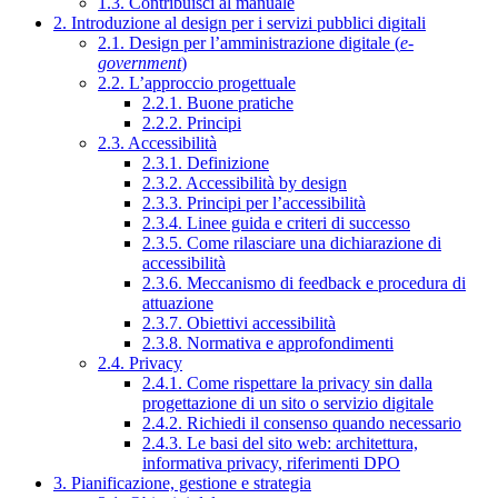
1.3. Contribuisci al manuale
2. Introduzione al design per i servizi pubblici digitali
2.1. Design per l’amministrazione digitale (
e-
government
)
2.2. L’approccio progettuale
2.2.1. Buone pratiche
2.2.2. Principi
2.3. Accessibilità
2.3.1. Definizione
2.3.2. Accessibilità by design
2.3.3. Principi per l’accessibilità
2.3.4. Linee guida e criteri di successo
2.3.5. Come rilasciare una dichiarazione di
accessibilità
2.3.6. Meccanismo di feedback e procedura di
attuazione
2.3.7. Obiettivi accessibilità
2.3.8. Normativa e approfondimenti
2.4. Privacy
2.4.1. Come rispettare la privacy sin dalla
progettazione di un sito o servizio digitale
2.4.2. Richiedi il consenso quando necessario
2.4.3. Le basi del sito web: architettura,
informativa privacy, riferimenti DPO
3. Pianificazione, gestione e strategia