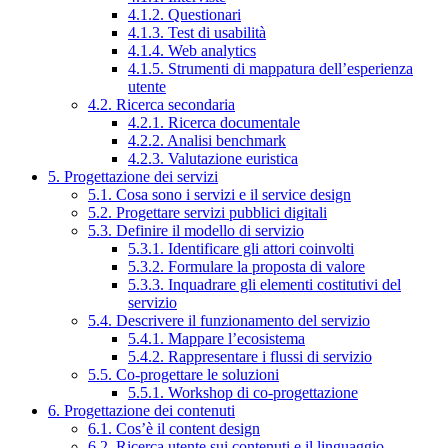
4.1.2. Questionari
4.1.3. Test di usabilità
4.1.4. Web analytics
4.1.5. Strumenti di mappatura dell’esperienza
utente
4.2. Ricerca secondaria
4.2.1. Ricerca documentale
4.2.2. Analisi benchmark
4.2.3. Valutazione euristica
5. Progettazione dei servizi
5.1. Cosa sono i servizi e il service design
5.2. Progettare servizi pubblici digitali
5.3. Definire il modello di servizio
5.3.1. Identificare gli attori coinvolti
5.3.2. Formulare la proposta di valore
5.3.3. Inquadrare gli elementi costitutivi del
servizio
5.4. Descrivere il funzionamento del servizio
5.4.1. Mappare l’ecosistema
5.4.2. Rappresentare i flussi di servizio
5.5. Co-progettare le soluzioni
5.5.1. Workshop di co-progettazione
6. Progettazione dei contenuti
6.1. Cos’è il content design
6.2. Ricerca utente sui contenuti e il linguaggio