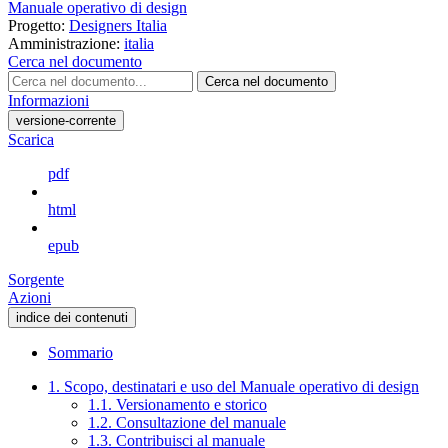
Manuale operativo di design
Progetto:
Designers Italia
Amministrazione:
italia
Cerca nel documento
Cerca nel documento
Informazioni
versione-corrente
Scarica
pdf
html
epub
Sorgente
Azioni
indice dei contenuti
Sommario
1. Scopo, destinatari e uso del Manuale operativo di design
1.1. Versionamento e storico
1.2. Consultazione del manuale
1.3. Contribuisci al manuale