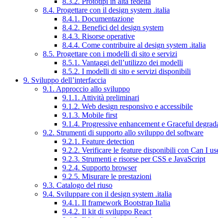
8.3.2. Prototipi in alta fedeltà
8.4. Progettare con il design system .italia
8.4.1. Documentazione
8.4.2. Benefici del design system
8.4.3. Risorse operative
8.4.4. Come contribuire al design system .italia
8.5. Progettare con i modelli di sito e servizi
8.5.1. Vantaggi dell’utilizzo dei modelli
8.5.2. I modelli di sito e servizi disponibili
9. Sviluppo dell’interfaccia
9.1. Approccio allo sviluppo
9.1.1. Attività preliminari
9.1.2. Web design responsivo e accessibile
9.1.3. Mobile first
9.1.4. Progressive enhancement e Graceful degrad
9.2. Strumenti di supporto allo sviluppo del software
9.2.1. Feature detection
9.2.2. Verificare le feature disponibili con Can I us
9.2.3. Strumenti e risorse per CSS e JavaScript
9.2.4. Supporto browser
9.2.5. Misurare le prestazioni
9.3. Catalogo del riuso
9.4. Sviluppare con il design system .italia
9.4.1. Il framework Bootstrap Italia
9.4.2. Il kit di sviluppo React