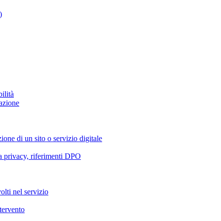
)
ilità
azione
ione di un sito o servizio digitale
va privacy, riferimenti DPO
olti nel servizio
ntervento