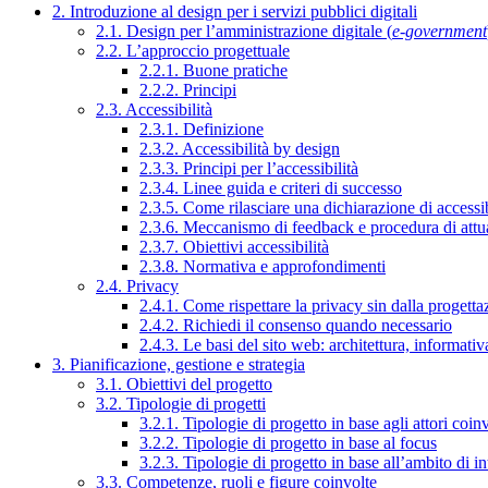
2. Introduzione al design per i servizi pubblici digitali
2.1. Design per l’amministrazione digitale (
e-government
2.2. L’approccio progettuale
2.2.1. Buone pratiche
2.2.2. Principi
2.3. Accessibilità
2.3.1. Definizione
2.3.2. Accessibilità by design
2.3.3. Principi per l’accessibilità
2.3.4. Linee guida e criteri di successo
2.3.5. Come rilasciare una dichiarazione di accessib
2.3.6. Meccanismo di feedback e procedura di attu
2.3.7. Obiettivi accessibilità
2.3.8. Normativa e approfondimenti
2.4. Privacy
2.4.1. Come rispettare la privacy sin dalla progettaz
2.4.2. Richiedi il consenso quando necessario
2.4.3. Le basi del sito web: architettura, informati
3. Pianificazione, gestione e strategia
3.1. Obiettivi del progetto
3.2. Tipologie di progetti
3.2.1. Tipologie di progetto in base agli attori coinv
3.2.2. Tipologie di progetto in base al focus
3.2.3. Tipologie di progetto in base all’ambito di i
3.3. Competenze, ruoli e figure coinvolte