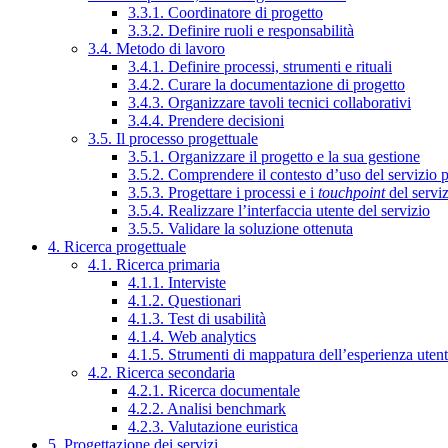
3.3.1. Coordinatore di progetto
3.3.2. Definire ruoli e responsabilità
3.4. Metodo di lavoro
3.4.1. Definire processi, strumenti e rituali
3.4.2. Curare la documentazione di progetto
3.4.3. Organizzare tavoli tecnici collaborativi
3.4.4. Prendere decisioni
3.5. Il processo progettuale
3.5.1. Organizzare il progetto e la sua gestione
3.5.2. Comprendere il contesto d’uso del servizio 
3.5.3. Progettare i processi e i
touchpoint
del servi
3.5.4. Realizzare l’interfaccia utente del servizio
3.5.5. Validare la soluzione ottenuta
4. Ricerca progettuale
4.1. Ricerca primaria
4.1.1. Interviste
4.1.2. Questionari
4.1.3. Test di usabilità
4.1.4. Web analytics
4.1.5. Strumenti di mappatura dell’esperienza uten
4.2. Ricerca secondaria
4.2.1. Ricerca documentale
4.2.2. Analisi benchmark
4.2.3. Valutazione euristica
5. Progettazione dei servizi