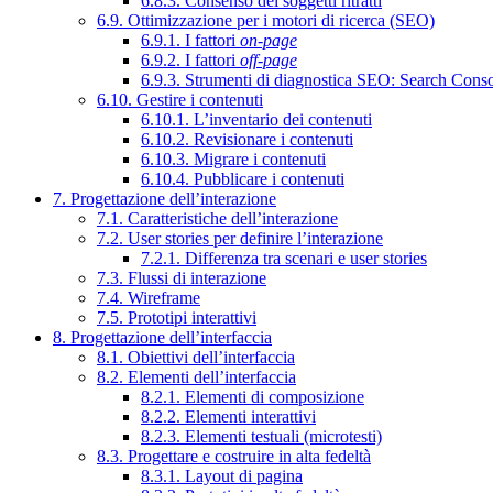
6.8.3. Consenso dei soggetti ritratti
6.9. Ottimizzazione per i motori di ricerca (SEO)
6.9.1. I fattori
on-page
6.9.2. I fattori
off-page
6.9.3. Strumenti di diagnostica SEO: Search Cons
6.10. Gestire i contenuti
6.10.1. L’inventario dei contenuti
6.10.2. Revisionare i contenuti
6.10.3. Migrare i contenuti
6.10.4. Pubblicare i contenuti
7. Progettazione dell’interazione
7.1. Caratteristiche dell’interazione
7.2. User stories per definire l’interazione
7.2.1. Differenza tra scenari e user stories
7.3. Flussi di interazione
7.4. Wireframe
7.5. Prototipi interattivi
8. Progettazione dell’interfaccia
8.1. Obiettivi dell’interfaccia
8.2. Elementi dell’interfaccia
8.2.1. Elementi di composizione
8.2.2. Elementi interattivi
8.2.3. Elementi testuali (microtesti)
8.3. Progettare e costruire in alta fedeltà
8.3.1. Layout di pagina