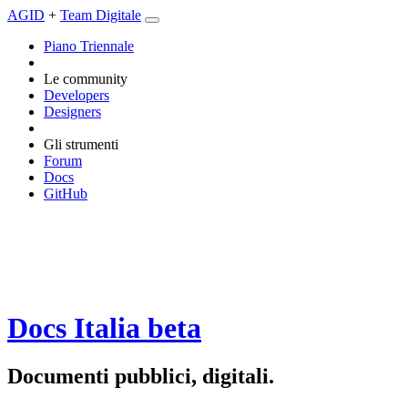
AGID
+
Team Digitale
Piano Triennale
Le community
Developers
Designers
Gli strumenti
Forum
Docs
GitHub
Docs Italia
beta
Documenti pubblici, digitali.