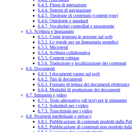
6.4.3. Flussi di interazione
6.4.4. Sistemi di navigazione
6.4.5. Tipologie di contenuto (content type)
6.4.6. Ontologie e standard
6.4.7. Vocabolari controllati e tassonomie
6.5. Scrittura e linguaggio
6.5.1. Come leggono le persone sul web
6.5.2. Le regole per un linguaggio semplice
6.5.3. Microtesti
6.5.4. Scrittura collaborativa
6.5.5. Content critique
6.5.6. Traduzione e localizzazione dei contenuti
6.6. Documenti
6.6.1. I documenti vanno sul web
6.6.2. Tipi di documenti
6.6.3. Formato di lettura dei documenti elettronici
6.6.4. Modalità di produzione dei documenti
6.7. Immagini e video
6.7.1. Testo alternativo (alt text) per le immagini
6.7.2. Sottotitoli per i video
6.7.3. Trascrizioni per i video
6.8. Proprietà intellettuale e privacy
6.8.1. Pubblicazione di contenuti prodotti dalla P
6.8.2. Pubblicazione di contenuti non prodotti dal