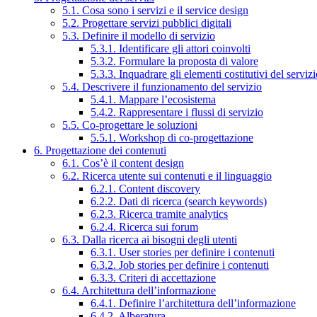
5.1. Cosa sono i servizi e il service design
5.2. Progettare servizi pubblici digitali
5.3. Definire il modello di servizio
5.3.1. Identificare gli attori coinvolti
5.3.2. Formulare la proposta di valore
5.3.3. Inquadrare gli elementi costitutivi del serviz
5.4. Descrivere il funzionamento del servizio
5.4.1. Mappare l’ecosistema
5.4.2. Rappresentare i flussi di servizio
5.5. Co-progettare le soluzioni
5.5.1. Workshop di co-progettazione
6. Progettazione dei contenuti
6.1. Cos’è il content design
6.2. Ricerca utente sui contenuti e il linguaggio
6.2.1. Content discovery
6.2.2. Dati di ricerca (search keywords)
6.2.3. Ricerca tramite analytics
6.2.4. Ricerca sui forum
6.3. Dalla ricerca ai bisogni degli utenti
6.3.1. User stories per definire i contenuti
6.3.2. Job stories per definire i contenuti
6.3.3. Criteri di accettazione
6.4. Architettura dell’informazione
6.4.1. Definire l’architettura dell’informazione
6.4.2. Alberatura