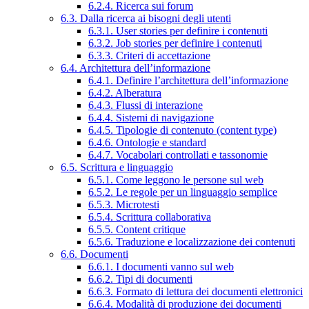
6.2.4. Ricerca sui forum
6.3. Dalla ricerca ai bisogni degli utenti
6.3.1. User stories per definire i contenuti
6.3.2. Job stories per definire i contenuti
6.3.3. Criteri di accettazione
6.4. Architettura dell’informazione
6.4.1. Definire l’architettura dell’informazione
6.4.2. Alberatura
6.4.3. Flussi di interazione
6.4.4. Sistemi di navigazione
6.4.5. Tipologie di contenuto (content type)
6.4.6. Ontologie e standard
6.4.7. Vocabolari controllati e tassonomie
6.5. Scrittura e linguaggio
6.5.1. Come leggono le persone sul web
6.5.2. Le regole per un linguaggio semplice
6.5.3. Microtesti
6.5.4. Scrittura collaborativa
6.5.5. Content critique
6.5.6. Traduzione e localizzazione dei contenuti
6.6. Documenti
6.6.1. I documenti vanno sul web
6.6.2. Tipi di documenti
6.6.3. Formato di lettura dei documenti elettronici
6.6.4. Modalità di produzione dei documenti