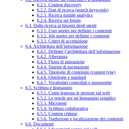
6.2.1. Content discovery
6.2.2. Dati di ricerca (search keywords)
6.2.3. Ricerca tramite analytics
6.2.4. Ricerca sui forum
6.3. Dalla ricerca ai bisogni degli utenti
6.3.1. User stories per definire i contenuti
6.3.2. Job stories per definire i contenuti
6.3.3. Criteri di accettazione
6.4. Architettura dell’informazione
6.4.1. Definire l’architettura dell’informazione
6.4.2. Alberatura
6.4.3. Flussi di interazione
6.4.4. Sistemi di navigazione
6.4.5. Tipologie di contenuto (content type)
6.4.6. Ontologie e standard
6.4.7. Vocabolari controllati e tassonomie
6.5. Scrittura e linguaggio
6.5.1. Come leggono le persone sul web
6.5.2. Le regole per un linguaggio semplice
6.5.3. Microtesti
6.5.4. Scrittura collaborativa
6.5.5. Content critique
6.5.6. Traduzione e localizzazione dei contenuti
6.6. Documenti