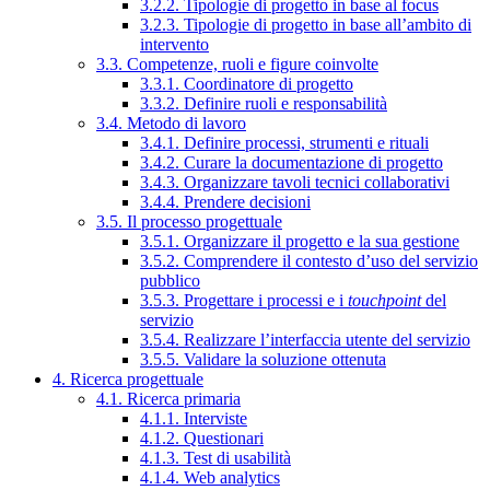
3.2.2. Tipologie di progetto in base al focus
3.2.3. Tipologie di progetto in base all’ambito di
intervento
3.3. Competenze, ruoli e figure coinvolte
3.3.1. Coordinatore di progetto
3.3.2. Definire ruoli e responsabilità
3.4. Metodo di lavoro
3.4.1. Definire processi, strumenti e rituali
3.4.2. Curare la documentazione di progetto
3.4.3. Organizzare tavoli tecnici collaborativi
3.4.4. Prendere decisioni
3.5. Il processo progettuale
3.5.1. Organizzare il progetto e la sua gestione
3.5.2. Comprendere il contesto d’uso del servizio
pubblico
3.5.3. Progettare i processi e i
touchpoint
del
servizio
3.5.4. Realizzare l’interfaccia utente del servizio
3.5.5. Validare la soluzione ottenuta
4. Ricerca progettuale
4.1. Ricerca primaria
4.1.1. Interviste
4.1.2. Questionari
4.1.3. Test di usabilità
4.1.4. Web analytics