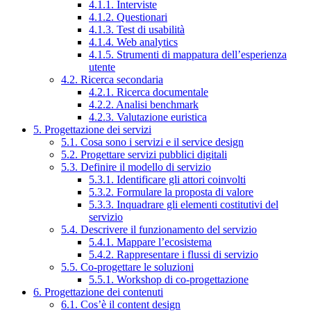
4.1.1. Interviste
4.1.2. Questionari
4.1.3. Test di usabilità
4.1.4. Web analytics
4.1.5. Strumenti di mappatura dell’esperienza
utente
4.2. Ricerca secondaria
4.2.1. Ricerca documentale
4.2.2. Analisi benchmark
4.2.3. Valutazione euristica
5. Progettazione dei servizi
5.1. Cosa sono i servizi e il service design
5.2. Progettare servizi pubblici digitali
5.3. Definire il modello di servizio
5.3.1. Identificare gli attori coinvolti
5.3.2. Formulare la proposta di valore
5.3.3. Inquadrare gli elementi costitutivi del
servizio
5.4. Descrivere il funzionamento del servizio
5.4.1. Mappare l’ecosistema
5.4.2. Rappresentare i flussi di servizio
5.5. Co-progettare le soluzioni
5.5.1. Workshop di co-progettazione
6. Progettazione dei contenuti
6.1. Cos’è il content design