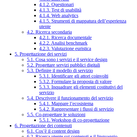
4.1.2. Questionari
4.1.3. Test di usabilità
4.1.4. Web analytics
4.1.5. Strumenti di mappatura dell’esperienza
utente
4.2. Ricerca secondaria
4.2.1. Ricerca documentale
4.2.2. Analisi benchmark
4.2.3. Valutazione euristica
5. Progettazione dei servizi
5.1. Cosa sono i servizi e il service design
5.2. Progettare servizi pubblici digitali
5.3. Definire il modello di servizio
5.3.1. Identificare gli attori coinvolti
5.3.2. Formulare la proposta di valore
5.3.3. Inquadrare gli elementi costitutivi del
servizio
5.4. Descrivere il funzionamento del servizio
5.4.1. Mappare l’ecosistema
5.4.2. Rappresentare i flussi di servizio
5.5. Co-progettare le soluzioni
5.5.1. Workshop di co-progettazione
6. Progettazione dei contenuti
6.1. Cos’è il content design
6.2. Ricerca utente sui contenuti e il linguaggio