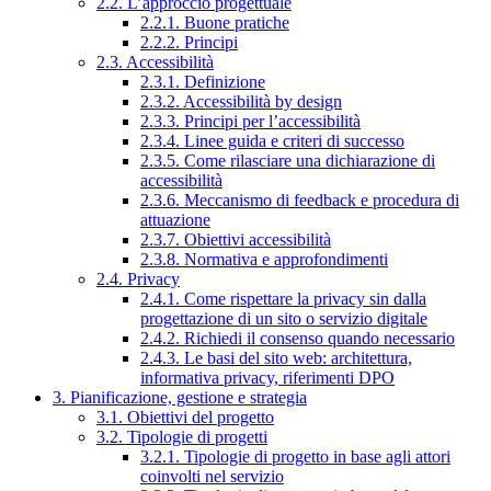
2.2. L’approccio progettuale
2.2.1. Buone pratiche
2.2.2. Principi
2.3. Accessibilità
2.3.1. Definizione
2.3.2. Accessibilità by design
2.3.3. Principi per l’accessibilità
2.3.4. Linee guida e criteri di successo
2.3.5. Come rilasciare una dichiarazione di
accessibilità
2.3.6. Meccanismo di feedback e procedura di
attuazione
2.3.7. Obiettivi accessibilità
2.3.8. Normativa e approfondimenti
2.4. Privacy
2.4.1. Come rispettare la privacy sin dalla
progettazione di un sito o servizio digitale
2.4.2. Richiedi il consenso quando necessario
2.4.3. Le basi del sito web: architettura,
informativa privacy, riferimenti DPO
3. Pianificazione, gestione e strategia
3.1. Obiettivi del progetto
3.2. Tipologie di progetti
3.2.1. Tipologie di progetto in base agli attori
coinvolti nel servizio