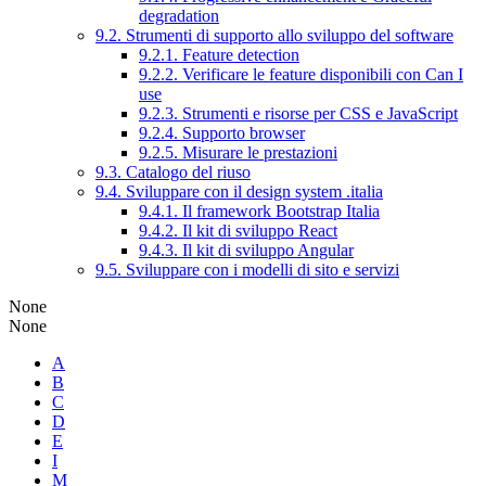
degradation
9.2. Strumenti di supporto allo sviluppo del software
9.2.1. Feature detection
9.2.2. Verificare le feature disponibili con Can I
use
9.2.3. Strumenti e risorse per CSS e JavaScript
9.2.4. Supporto browser
9.2.5. Misurare le prestazioni
9.3. Catalogo del riuso
9.4. Sviluppare con il design system .italia
9.4.1. Il framework Bootstrap Italia
9.4.2. Il kit di sviluppo React
9.4.3. Il kit di sviluppo Angular
9.5. Sviluppare con i modelli di sito e servizi
None
None
A
B
C
D
E
I
M