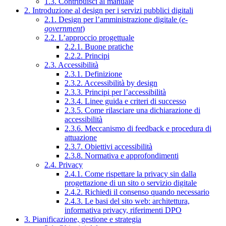
1.3. Contribuisci al manuale
2. Introduzione al design per i servizi pubblici digitali
2.1. Design per l’amministrazione digitale (
e-
government
)
2.2. L’approccio progettuale
2.2.1. Buone pratiche
2.2.2. Principi
2.3. Accessibilità
2.3.1. Definizione
2.3.2. Accessibilità by design
2.3.3. Principi per l’accessibilità
2.3.4. Linee guida e criteri di successo
2.3.5. Come rilasciare una dichiarazione di
accessibilità
2.3.6. Meccanismo di feedback e procedura di
attuazione
2.3.7. Obiettivi accessibilità
2.3.8. Normativa e approfondimenti
2.4. Privacy
2.4.1. Come rispettare la privacy sin dalla
progettazione di un sito o servizio digitale
2.4.2. Richiedi il consenso quando necessario
2.4.3. Le basi del sito web: architettura,
informativa privacy, riferimenti DPO
3. Pianificazione, gestione e strategia