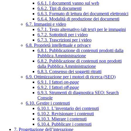
6.6.1. I documenti vanno sul web
6.6.2. Tipi di documenti
6.6.3. Formato di lettura dei documenti elettronici
6.6.4. Modalità di produzione dei documenti
6.7. Immagini e video
6.7.1. Testo alternativo (alt text) per le immagini
6.7.2. Sottotitoli per i video
6.7.3. Trascrizioni per i video
6.8. Proprietà intellettuale e privacy
6.8.1. Pubblicazione di contenuti prodotti dalla
Pubblica Amministrazione
6.8.2. Pubblicazione di contenuti non prodotti
dalla Pubblica Amministrazione
6.8.3. Consenso dei soggetti ritratti
6.9. Ottimizzazione per i motori di ricerca (SEO)
6.9.1. I fattori
on-page
6.9.2. I fattori
off-page
6.9.3. Strumenti di diagnostica SEO: Search
Console
6.10. Gestire i contenuti
6.10.1. L’inventario dei contenuti
6.10.2. Revisionare i contenuti
6.10.3. Migrare i contenuti
6.10.4. Pubblicare i contenuti
7. Progettazione dell’interazione