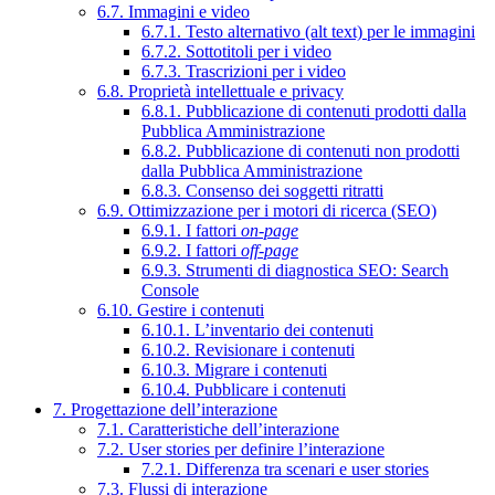
6.7. Immagini e video
6.7.1. Testo alternativo (alt text) per le immagini
6.7.2. Sottotitoli per i video
6.7.3. Trascrizioni per i video
6.8. Proprietà intellettuale e privacy
6.8.1. Pubblicazione di contenuti prodotti dalla
Pubblica Amministrazione
6.8.2. Pubblicazione di contenuti non prodotti
dalla Pubblica Amministrazione
6.8.3. Consenso dei soggetti ritratti
6.9. Ottimizzazione per i motori di ricerca (SEO)
6.9.1. I fattori
on-page
6.9.2. I fattori
off-page
6.9.3. Strumenti di diagnostica SEO: Search
Console
6.10. Gestire i contenuti
6.10.1. L’inventario dei contenuti
6.10.2. Revisionare i contenuti
6.10.3. Migrare i contenuti
6.10.4. Pubblicare i contenuti
7. Progettazione dell’interazione
7.1. Caratteristiche dell’interazione
7.2. User stories per definire l’interazione
7.2.1. Differenza tra scenari e user stories
7.3. Flussi di interazione