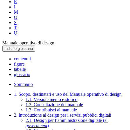
E
I
M
O
S
T
U
Manuale operativo di design
indici e glossario
contenuti
figure
tabelle
glossario
Sommario
1. Scopo, destinatari e uso del Manuale operativo di design
1.1. Versionamento e storico
1.2. Consultazione del manuale
1.3. Contribuisci al manuale
2. Introduzione al design per i servizi pubblici digitali
2.1. Design per l’amministrazione digitale (
e-
government
)