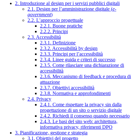
2. Introduzione al design per i servizi pubblici digitali
2.1. Design per l’amministrazione digitale (
e-
government
)
2.2. L’approccio progettuale
2.2.1. Buone pratiche
2.2.2. Principi
2.3. Accessibilità
2.3.1. Definizione
2.3.2. Accessibilità by design
2.3.3. Principi per l’accessibilità
2.3.4. Linee guida e criteri di successo
2.3.5. Come rilasciare una dichiarazione di
accessibilità
2.3.6. Meccanismo di feedback e procedura di
attuazione
2.3.7. Obiettivi accessibilità
2.3.8. Normativa e approfondimenti
2.4. Privacy
2.4.1. Come rispettare la privacy sin dalla
progettazione di un sito o servizio digitale
2.4.2. Richiedi il consenso quando necessario
2.4.3. Le basi del sito web: architettura,
informativa privacy, riferimenti DPO
3. Pianificazione, gestione e strategia
3.1. Obiettivi del progetto