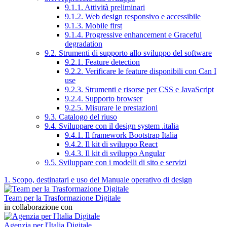
9.1.1. Attività preliminari
9.1.2. Web design responsivo e accessibile
9.1.3. Mobile first
9.1.4. Progressive enhancement e Graceful
degradation
9.2. Strumenti di supporto allo sviluppo del software
9.2.1. Feature detection
9.2.2. Verificare le feature disponibili con Can I
use
9.2.3. Strumenti e risorse per CSS e JavaScript
9.2.4. Supporto browser
9.2.5. Misurare le prestazioni
9.3. Catalogo del riuso
9.4. Sviluppare con il design system .italia
9.4.1. Il framework Bootstrap Italia
9.4.2. Il kit di sviluppo React
9.4.3. Il kit di sviluppo Angular
9.5. Sviluppare con i modelli di sito e servizi
1. Scopo, destinatari e uso del Manuale operativo di design
Team per la Trasformazione Digitale
in collaborazione con
Agenzia per l'Italia Digitale