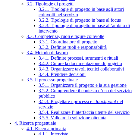
3.2. Tipologie di progetti
3.2.1. Tipologie di progetto in base agli attori
coinvolti nel servizio
3.2.2. Tipologie di progetto in base al focus
3.2.3. Tipologie di progetto in base all’ambito di
intervento
3.3. Competenze, ruoli e figure coinvolte
3.3.1. Coordinatore di progetto
3.3.2. Definire ruoli e responsabilità
3.4. Metodo di lavoro
3.4.1. Definire processi, strumenti e rituali
3.4.2. Curare la documentazione di progetto
3.4.3. Organizzare tavoli tecnici collaborativi
3.4.4. Prendere decisioni
3.5. Il processo progettuale
3.5.1. Organizzare il progetto e la sua gestione
3.5.2. Comprendere il contesto d’uso del servizio
pubblico
3.5.3. Progettare i processi e i
touchpoint
del
servizio
3.5.4. Realizzare l’interfaccia utente del servizio
3.5.5. Validare la soluzione ottenuta
4. Ricerca progettuale
4.1. Ricerca primaria
4.1.1. Interviste