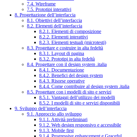
7.4. Wireframe
7.5. Prototipi interattivi
8. Progettazione dell’interfaccia
8.1. Obiettivi dell’interfaccia
8.2. Elementi dell’interfaccia
8.2.1. Elementi di composizione
8.2.2. Elementi interattivi
8.2.3. Elementi testuali (microtesti)
8.3. Progettare e costruire in alta fedeltà
8.3.1. Layout di pagina
8.3.2. Prototipi in alta fedeltà
8.4. Progettare con il design system .italia
8.4.1. Documentazione
8.4.2. Benefici del design system
8.4.3. Risorse operative
8.4.4. Come contribuire al design system .italia
8.5. Progettare con i modelli di sito e servizi
8.5.1. Vantaggi dell’utilizzo dei modelli
8.5.2. I modelli di sito e servizi disponibili
9. Sviluppo dell’interfaccia
9.1. Approccio allo sviluppo
9.1.1. Attività preliminari
9.1.2. Web design responsivo e accessibile
9.1.3. Mobile first
9.1.4. Progressive enhancement e Graceful