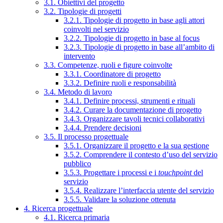
3.1. Obiettivi del progetto
3.2. Tipologie di progetti
3.2.1. Tipologie di progetto in base agli attori
coinvolti nel servizio
3.2.2. Tipologie di progetto in base al focus
3.2.3. Tipologie di progetto in base all’ambito di
intervento
3.3. Competenze, ruoli e figure coinvolte
3.3.1. Coordinatore di progetto
3.3.2. Definire ruoli e responsabilità
3.4. Metodo di lavoro
3.4.1. Definire processi, strumenti e rituali
3.4.2. Curare la documentazione di progetto
3.4.3. Organizzare tavoli tecnici collaborativi
3.4.4. Prendere decisioni
3.5. Il processo progettuale
3.5.1. Organizzare il progetto e la sua gestione
3.5.2. Comprendere il contesto d’uso del servizio
pubblico
3.5.3. Progettare i processi e i
touchpoint
del
servizio
3.5.4. Realizzare l’interfaccia utente del servizio
3.5.5. Validare la soluzione ottenuta
4. Ricerca progettuale
4.1. Ricerca primaria