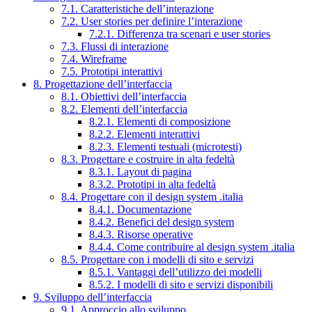
7.1. Caratteristiche dell’interazione
7.2. User stories per definire l’interazione
7.2.1. Differenza tra scenari e user stories
7.3. Flussi di interazione
7.4. Wireframe
7.5. Prototipi interattivi
8. Progettazione dell’interfaccia
8.1. Obiettivi dell’interfaccia
8.2. Elementi dell’interfaccia
8.2.1. Elementi di composizione
8.2.2. Elementi interattivi
8.2.3. Elementi testuali (microtesti)
8.3. Progettare e costruire in alta fedeltà
8.3.1. Layout di pagina
8.3.2. Prototipi in alta fedeltà
8.4. Progettare con il design system .italia
8.4.1. Documentazione
8.4.2. Benefici del design system
8.4.3. Risorse operative
8.4.4. Come contribuire al design system .italia
8.5. Progettare con i modelli di sito e servizi
8.5.1. Vantaggi dell’utilizzo dei modelli
8.5.2. I modelli di sito e servizi disponibili
9. Sviluppo dell’interfaccia
9.1. Approccio allo sviluppo