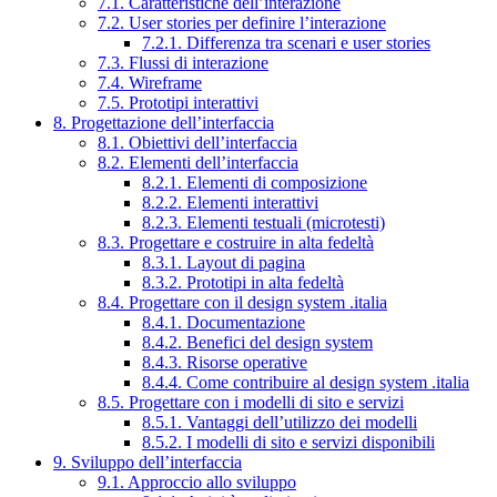
7.1. Caratteristiche dell’interazione
7.2. User stories per definire l’interazione
7.2.1. Differenza tra scenari e user stories
7.3. Flussi di interazione
7.4. Wireframe
7.5. Prototipi interattivi
8. Progettazione dell’interfaccia
8.1. Obiettivi dell’interfaccia
8.2. Elementi dell’interfaccia
8.2.1. Elementi di composizione
8.2.2. Elementi interattivi
8.2.3. Elementi testuali (microtesti)
8.3. Progettare e costruire in alta fedeltà
8.3.1. Layout di pagina
8.3.2. Prototipi in alta fedeltà
8.4. Progettare con il design system .italia
8.4.1. Documentazione
8.4.2. Benefici del design system
8.4.3. Risorse operative
8.4.4. Come contribuire al design system .italia
8.5. Progettare con i modelli di sito e servizi
8.5.1. Vantaggi dell’utilizzo dei modelli
8.5.2. I modelli di sito e servizi disponibili
9. Sviluppo dell’interfaccia
9.1. Approccio allo sviluppo