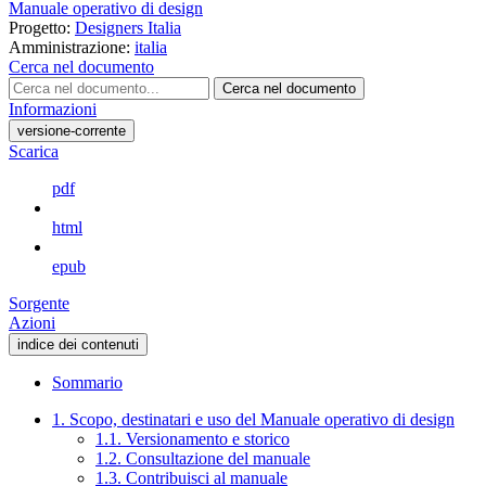
Manuale operativo di design
Progetto:
Designers Italia
Amministrazione:
italia
Cerca nel documento
Cerca nel documento
Informazioni
versione-corrente
Scarica
pdf
html
epub
Sorgente
Azioni
indice dei contenuti
Sommario
1. Scopo, destinatari e uso del Manuale operativo di design
1.1. Versionamento e storico
1.2. Consultazione del manuale
1.3. Contribuisci al manuale