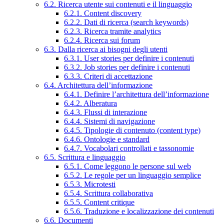
6.2. Ricerca utente sui contenuti e il linguaggio
6.2.1. Content discovery
6.2.2. Dati di ricerca (search keywords)
6.2.3. Ricerca tramite analytics
6.2.4. Ricerca sui forum
6.3. Dalla ricerca ai bisogni degli utenti
6.3.1. User stories per definire i contenuti
6.3.2. Job stories per definire i contenuti
6.3.3. Criteri di accettazione
6.4. Architettura dell’informazione
6.4.1. Definire l’architettura dell’informazione
6.4.2. Alberatura
6.4.3. Flussi di interazione
6.4.4. Sistemi di navigazione
6.4.5. Tipologie di contenuto (content type)
6.4.6. Ontologie e standard
6.4.7. Vocabolari controllati e tassonomie
6.5. Scrittura e linguaggio
6.5.1. Come leggono le persone sul web
6.5.2. Le regole per un linguaggio semplice
6.5.3. Microtesti
6.5.4. Scrittura collaborativa
6.5.5. Content critique
6.5.6. Traduzione e localizzazione dei contenuti
6.6. Documenti