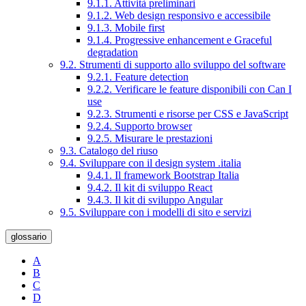
9.1.1. Attività preliminari
9.1.2. Web design responsivo e accessibile
9.1.3. Mobile first
9.1.4. Progressive enhancement e Graceful
degradation
9.2. Strumenti di supporto allo sviluppo del software
9.2.1. Feature detection
9.2.2. Verificare le feature disponibili con Can I
use
9.2.3. Strumenti e risorse per CSS e JavaScript
9.2.4. Supporto browser
9.2.5. Misurare le prestazioni
9.3. Catalogo del riuso
9.4. Sviluppare con il design system .italia
9.4.1. Il framework Bootstrap Italia
9.4.2. Il kit di sviluppo React
9.4.3. Il kit di sviluppo Angular
9.5. Sviluppare con i modelli di sito e servizi
glossario
A
B
C
D