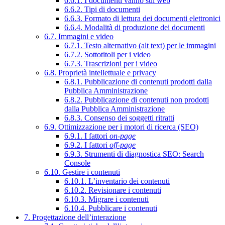
6.6.1. I documenti vanno sul web
6.6.2. Tipi di documenti
6.6.3. Formato di lettura dei documenti elettronici
6.6.4. Modalità di produzione dei documenti
6.7. Immagini e video
6.7.1. Testo alternativo (alt text) per le immagini
6.7.2. Sottotitoli per i video
6.7.3. Trascrizioni per i video
6.8. Proprietà intellettuale e privacy
6.8.1. Pubblicazione di contenuti prodotti dalla
Pubblica Amministrazione
6.8.2. Pubblicazione di contenuti non prodotti
dalla Pubblica Amministrazione
6.8.3. Consenso dei soggetti ritratti
6.9. Ottimizzazione per i motori di ricerca (SEO)
6.9.1. I fattori
on-page
6.9.2. I fattori
off-page
6.9.3. Strumenti di diagnostica SEO: Search
Console
6.10. Gestire i contenuti
6.10.1. L’inventario dei contenuti
6.10.2. Revisionare i contenuti
6.10.3. Migrare i contenuti
6.10.4. Pubblicare i contenuti
7. Progettazione dell’interazione