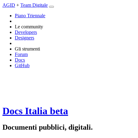
AGID
+
Team Digitale
Piano Triennale
Le community
Developers
Designers
Gli strumenti
Forum
Docs
GitHub
Docs Italia
beta
Documenti pubblici, digitali.