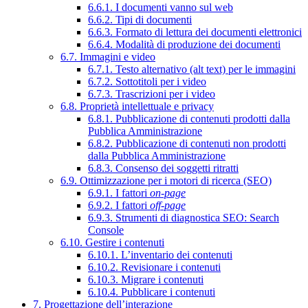
6.6.1. I documenti vanno sul web
6.6.2. Tipi di documenti
6.6.3. Formato di lettura dei documenti elettronici
6.6.4. Modalità di produzione dei documenti
6.7. Immagini e video
6.7.1. Testo alternativo (alt text) per le immagini
6.7.2. Sottotitoli per i video
6.7.3. Trascrizioni per i video
6.8. Proprietà intellettuale e privacy
6.8.1. Pubblicazione di contenuti prodotti dalla
Pubblica Amministrazione
6.8.2. Pubblicazione di contenuti non prodotti
dalla Pubblica Amministrazione
6.8.3. Consenso dei soggetti ritratti
6.9. Ottimizzazione per i motori di ricerca (SEO)
6.9.1. I fattori
on-page
6.9.2. I fattori
off-page
6.9.3. Strumenti di diagnostica SEO: Search
Console
6.10. Gestire i contenuti
6.10.1. L’inventario dei contenuti
6.10.2. Revisionare i contenuti
6.10.3. Migrare i contenuti
6.10.4. Pubblicare i contenuti
7. Progettazione dell’interazione