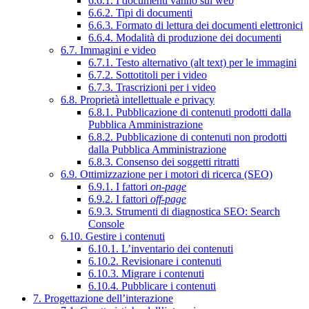
6.6.1. I documenti vanno sul web
6.6.2. Tipi di documenti
6.6.3. Formato di lettura dei documenti elettronici
6.6.4. Modalità di produzione dei documenti
6.7. Immagini e video
6.7.1. Testo alternativo (alt text) per le immagini
6.7.2. Sottotitoli per i video
6.7.3. Trascrizioni per i video
6.8. Proprietà intellettuale e privacy
6.8.1. Pubblicazione di contenuti prodotti dalla
Pubblica Amministrazione
6.8.2. Pubblicazione di contenuti non prodotti
dalla Pubblica Amministrazione
6.8.3. Consenso dei soggetti ritratti
6.9. Ottimizzazione per i motori di ricerca (SEO)
6.9.1. I fattori
on-page
6.9.2. I fattori
off-page
6.9.3. Strumenti di diagnostica SEO: Search
Console
6.10. Gestire i contenuti
6.10.1. L’inventario dei contenuti
6.10.2. Revisionare i contenuti
6.10.3. Migrare i contenuti
6.10.4. Pubblicare i contenuti
7. Progettazione dell’interazione