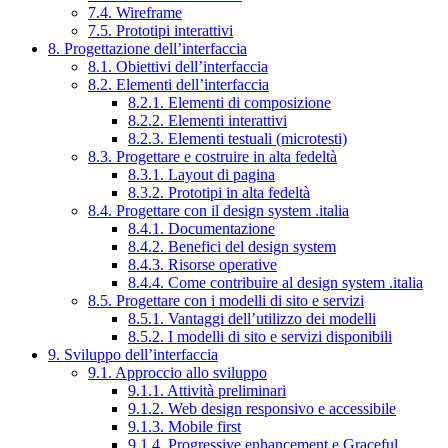
7.4. Wireframe
7.5. Prototipi interattivi
8. Progettazione dell’interfaccia
8.1. Obiettivi dell’interfaccia
8.2. Elementi dell’interfaccia
8.2.1. Elementi di composizione
8.2.2. Elementi interattivi
8.2.3. Elementi testuali (microtesti)
8.3. Progettare e costruire in alta fedeltà
8.3.1. Layout di pagina
8.3.2. Prototipi in alta fedeltà
8.4. Progettare con il design system .italia
8.4.1. Documentazione
8.4.2. Benefici del design system
8.4.3. Risorse operative
8.4.4. Come contribuire al design system .italia
8.5. Progettare con i modelli di sito e servizi
8.5.1. Vantaggi dell’utilizzo dei modelli
8.5.2. I modelli di sito e servizi disponibili
9. Sviluppo dell’interfaccia
9.1. Approccio allo sviluppo
9.1.1. Attività preliminari
9.1.2. Web design responsivo e accessibile
9.1.3. Mobile first
9.1.4. Progressive enhancement e Graceful