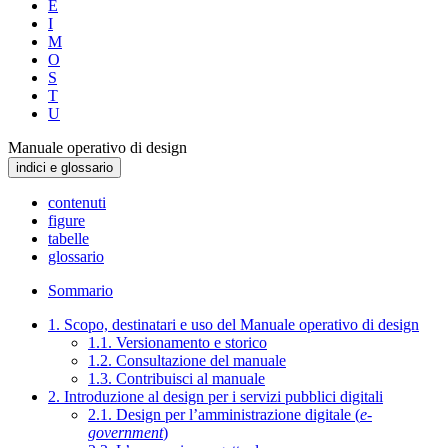
E
I
M
O
S
T
U
Manuale operativo di design
indici e glossario
contenuti
figure
tabelle
glossario
Sommario
1. Scopo, destinatari e uso del Manuale operativo di design
1.1. Versionamento e storico
1.2. Consultazione del manuale
1.3. Contribuisci al manuale
2. Introduzione al design per i servizi pubblici digitali
2.1. Design per l’amministrazione digitale (
e-
government
)