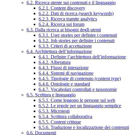
6.2. Ricerca utente sui contenuti e il linguaggio
6.2.1. Content discovery
6.2.2. Dati di ricerca (search keywords)
6.2.3. Ricerca tramite analytics
6.2.4. Ricerca sui forum
6.3. Dalla ricerca ai bisogni degli utenti
6.3.1. User stories per definire i contenuti
6.3.2. Job stories per definire i contenuti
6.3.3. Criteri di accettazione
6.4. Architettura dell’informazione
6.4.1. Definire l’architettura dell’informazione
6.4.2. Alberatura
6.4.3. Flussi di interazione
6.4.4. Sistemi di navigazione
6.4.5. Tipologie di contenuto (content type)
6.4.6. Ontologie e standard
6.4.7. Vocabolari controllati e tassonomie
6.5. Scrittura e linguaggio
6.5.1. Come leggono le persone sul web
6.5.2. Le regole per un linguaggio semplice
6.5.3. Microtesti
6.5.4. Scrittura collaborativa
6.5.5. Content critique
6.5.6. Traduzione e localizzazione dei contenuti
6.6. Documenti