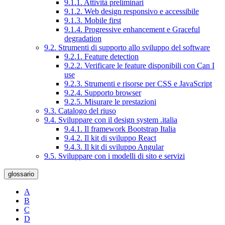
9.1.1. Attività preliminari
9.1.2. Web design responsivo e accessibile
9.1.3. Mobile first
9.1.4. Progressive enhancement e Graceful
degradation
9.2. Strumenti di supporto allo sviluppo del software
9.2.1. Feature detection
9.2.2. Verificare le feature disponibili con Can I
use
9.2.3. Strumenti e risorse per CSS e JavaScript
9.2.4. Supporto browser
9.2.5. Misurare le prestazioni
9.3. Catalogo del riuso
9.4. Sviluppare con il design system .italia
9.4.1. Il framework Bootstrap Italia
9.4.2. Il kit di sviluppo React
9.4.3. Il kit di sviluppo Angular
9.5. Sviluppare con i modelli di sito e servizi
glossario
A
B
C
D