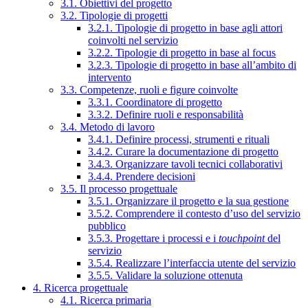
3.1. Obiettivi del progetto
3.2. Tipologie di progetti
3.2.1. Tipologie di progetto in base agli attori
coinvolti nel servizio
3.2.2. Tipologie di progetto in base al focus
3.2.3. Tipologie di progetto in base all’ambito di
intervento
3.3. Competenze, ruoli e figure coinvolte
3.3.1. Coordinatore di progetto
3.3.2. Definire ruoli e responsabilità
3.4. Metodo di lavoro
3.4.1. Definire processi, strumenti e rituali
3.4.2. Curare la documentazione di progetto
3.4.3. Organizzare tavoli tecnici collaborativi
3.4.4. Prendere decisioni
3.5. Il processo progettuale
3.5.1. Organizzare il progetto e la sua gestione
3.5.2. Comprendere il contesto d’uso del servizio
pubblico
3.5.3. Progettare i processi e i
touchpoint
del
servizio
3.5.4. Realizzare l’interfaccia utente del servizio
3.5.5. Validare la soluzione ottenuta
4. Ricerca progettuale
4.1. Ricerca primaria