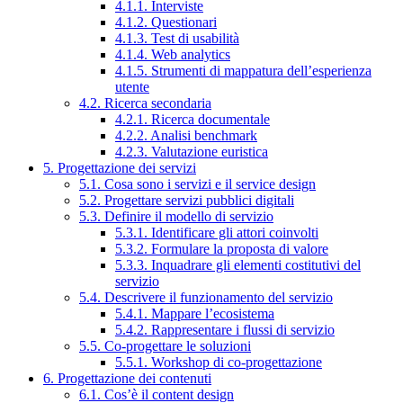
4.1.1. Interviste
4.1.2. Questionari
4.1.3. Test di usabilità
4.1.4. Web analytics
4.1.5. Strumenti di mappatura dell’esperienza
utente
4.2. Ricerca secondaria
4.2.1. Ricerca documentale
4.2.2. Analisi benchmark
4.2.3. Valutazione euristica
5. Progettazione dei servizi
5.1. Cosa sono i servizi e il service design
5.2. Progettare servizi pubblici digitali
5.3. Definire il modello di servizio
5.3.1. Identificare gli attori coinvolti
5.3.2. Formulare la proposta di valore
5.3.3. Inquadrare gli elementi costitutivi del
servizio
5.4. Descrivere il funzionamento del servizio
5.4.1. Mappare l’ecosistema
5.4.2. Rappresentare i flussi di servizio
5.5. Co-progettare le soluzioni
5.5.1. Workshop di co-progettazione
6. Progettazione dei contenuti
6.1. Cos’è il content design