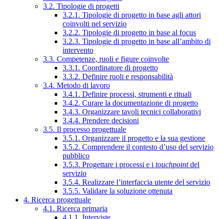
3.2. Tipologie di progetti
3.2.1. Tipologie di progetto in base agli attori
coinvolti nel servizio
3.2.2. Tipologie di progetto in base al focus
3.2.3. Tipologie di progetto in base all’ambito di
intervento
3.3. Competenze, ruoli e figure coinvolte
3.3.1. Coordinatore di progetto
3.3.2. Definire ruoli e responsabilità
3.4. Metodo di lavoro
3.4.1. Definire processi, strumenti e rituali
3.4.2. Curare la documentazione di progetto
3.4.3. Organizzare tavoli tecnici collaborativi
3.4.4. Prendere decisioni
3.5. Il processo progettuale
3.5.1. Organizzare il progetto e la sua gestione
3.5.2. Comprendere il contesto d’uso del servizio
pubblico
3.5.3. Progettare i processi e i
touchpoint
del
servizio
3.5.4. Realizzare l’interfaccia utente del servizio
3.5.5. Validare la soluzione ottenuta
4. Ricerca progettuale
4.1. Ricerca primaria
4.1.1. Interviste