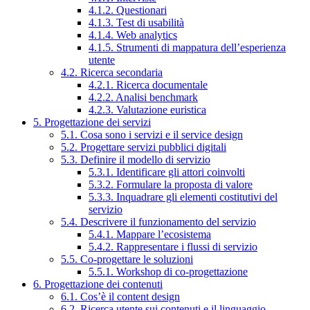
4.1.2. Questionari
4.1.3. Test di usabilità
4.1.4. Web analytics
4.1.5. Strumenti di mappatura dell’esperienza
utente
4.2. Ricerca secondaria
4.2.1. Ricerca documentale
4.2.2. Analisi benchmark
4.2.3. Valutazione euristica
5. Progettazione dei servizi
5.1. Cosa sono i servizi e il service design
5.2. Progettare servizi pubblici digitali
5.3. Definire il modello di servizio
5.3.1. Identificare gli attori coinvolti
5.3.2. Formulare la proposta di valore
5.3.3. Inquadrare gli elementi costitutivi del
servizio
5.4. Descrivere il funzionamento del servizio
5.4.1. Mappare l’ecosistema
5.4.2. Rappresentare i flussi di servizio
5.5. Co-progettare le soluzioni
5.5.1. Workshop di co-progettazione
6. Progettazione dei contenuti
6.1. Cos’è il content design
6.2. Ricerca utente sui contenuti e il linguaggio