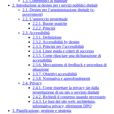
1.3. Contribuisci al manuale
2. Introduzione al design per i servizi pubblici digitali
2.1. Design per l’amministrazione digitale (
e-
government
)
2.2. L’approccio progettuale
2.2.1. Buone pratiche
2.2.2. Principi
2.3. Accessibilità
2.3.1. Definizione
2.3.2. Accessibilità by design
2.3.3. Principi per l’accessibilità
2.3.4. Linee guida e criteri di successo
2.3.5. Come rilasciare una dichiarazione di
accessibilità
2.3.6. Meccanismo di feedback e procedura di
attuazione
2.3.7. Obiettivi accessibilità
2.3.8. Normativa e approfondimenti
2.4. Privacy
2.4.1. Come rispettare la privacy sin dalla
progettazione di un sito o servizio digitale
2.4.2. Richiedi il consenso quando necessario
2.4.3. Le basi del sito web: architettura,
informativa privacy, riferimenti DPO
3. Pianificazione, gestione e strategia