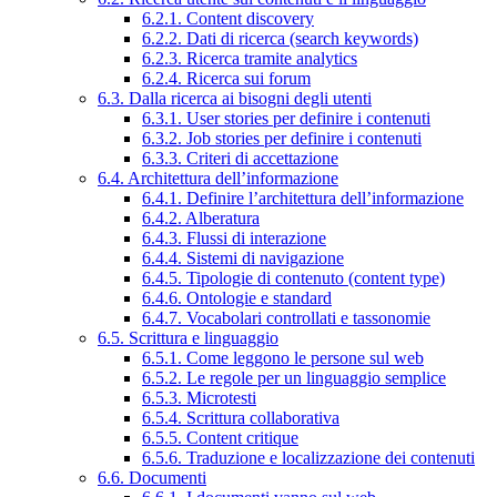
6.2.1. Content discovery
6.2.2. Dati di ricerca (search keywords)
6.2.3. Ricerca tramite analytics
6.2.4. Ricerca sui forum
6.3. Dalla ricerca ai bisogni degli utenti
6.3.1. User stories per definire i contenuti
6.3.2. Job stories per definire i contenuti
6.3.3. Criteri di accettazione
6.4. Architettura dell’informazione
6.4.1. Definire l’architettura dell’informazione
6.4.2. Alberatura
6.4.3. Flussi di interazione
6.4.4. Sistemi di navigazione
6.4.5. Tipologie di contenuto (content type)
6.4.6. Ontologie e standard
6.4.7. Vocabolari controllati e tassonomie
6.5. Scrittura e linguaggio
6.5.1. Come leggono le persone sul web
6.5.2. Le regole per un linguaggio semplice
6.5.3. Microtesti
6.5.4. Scrittura collaborativa
6.5.5. Content critique
6.5.6. Traduzione e localizzazione dei contenuti
6.6. Documenti