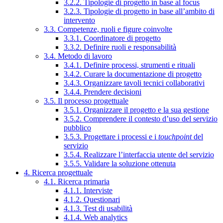
3.2.2. Tipologie di progetto in base al focus
3.2.3. Tipologie di progetto in base all’ambito di
intervento
3.3. Competenze, ruoli e figure coinvolte
3.3.1. Coordinatore di progetto
3.3.2. Definire ruoli e responsabilità
3.4. Metodo di lavoro
3.4.1. Definire processi, strumenti e rituali
3.4.2. Curare la documentazione di progetto
3.4.3. Organizzare tavoli tecnici collaborativi
3.4.4. Prendere decisioni
3.5. Il processo progettuale
3.5.1. Organizzare il progetto e la sua gestione
3.5.2. Comprendere il contesto d’uso del servizio
pubblico
3.5.3. Progettare i processi e i
touchpoint
del
servizio
3.5.4. Realizzare l’interfaccia utente del servizio
3.5.5. Validare la soluzione ottenuta
4. Ricerca progettuale
4.1. Ricerca primaria
4.1.1. Interviste
4.1.2. Questionari
4.1.3. Test di usabilità
4.1.4. Web analytics