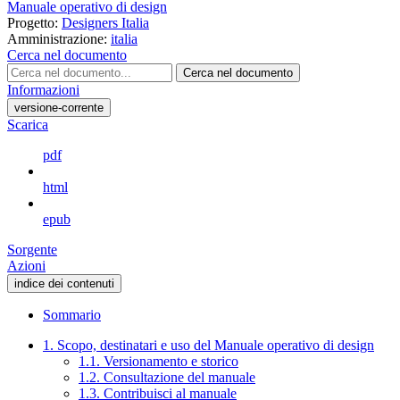
Manuale operativo di design
Progetto:
Designers Italia
Amministrazione:
italia
Cerca nel documento
Cerca nel documento
Informazioni
versione-corrente
Scarica
pdf
html
epub
Sorgente
Azioni
indice dei contenuti
Sommario
1. Scopo, destinatari e uso del Manuale operativo di design
1.1. Versionamento e storico
1.2. Consultazione del manuale
1.3. Contribuisci al manuale