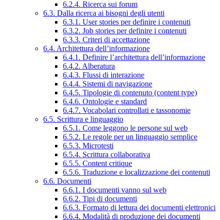
6.2.4. Ricerca sui forum
6.3. Dalla ricerca ai bisogni degli utenti
6.3.1. User stories per definire i contenuti
6.3.2. Job stories per definire i contenuti
6.3.3. Criteri di accettazione
6.4. Architettura dell’informazione
6.4.1. Definire l’architettura dell’informazione
6.4.2. Alberatura
6.4.3. Flussi di interazione
6.4.4. Sistemi di navigazione
6.4.5. Tipologie di contenuto (content type)
6.4.6. Ontologie e standard
6.4.7. Vocabolari controllati e tassonomie
6.5. Scrittura e linguaggio
6.5.1. Come leggono le persone sul web
6.5.2. Le regole per un linguaggio semplice
6.5.3. Microtesti
6.5.4. Scrittura collaborativa
6.5.5. Content critique
6.5.6. Traduzione e localizzazione dei contenuti
6.6. Documenti
6.6.1. I documenti vanno sul web
6.6.2. Tipi di documenti
6.6.3. Formato di lettura dei documenti elettronici
6.6.4. Modalità di produzione dei documenti