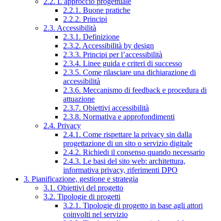
2.2. L’approccio progettuale
2.2.1. Buone pratiche
2.2.2. Principi
2.3. Accessibilità
2.3.1. Definizione
2.3.2. Accessibilità by design
2.3.3. Principi per l’accessibilità
2.3.4. Linee guida e criteri di successo
2.3.5. Come rilasciare una dichiarazione di
accessibilità
2.3.6. Meccanismo di feedback e procedura di
attuazione
2.3.7. Obiettivi accessibilità
2.3.8. Normativa e approfondimenti
2.4. Privacy
2.4.1. Come rispettare la privacy sin dalla
progettazione di un sito o servizio digitale
2.4.2. Richiedi il consenso quando necessario
2.4.3. Le basi del sito web: architettura,
informativa privacy, riferimenti DPO
3. Pianificazione, gestione e strategia
3.1. Obiettivi del progetto
3.2. Tipologie di progetti
3.2.1. Tipologie di progetto in base agli attori
coinvolti nel servizio