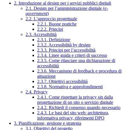
2. Introduzione al design per i servizi pubblici digitali
2.1. Design per l’amministrazione digitale (
e-
government
)
2.2. L’approccio progettuale
2.2.1. Buone pratiche
2.2.2. Principi
2.3. Accessibilità
2.3.1. Definizione
2.3.2. Accessibilità by design
2.3.3. Principi per l’accessibilità
2.3.4. Linee guida e criteri di successo
2.3.5. Come rilasciare una dichiarazione di
accessibilità
2.3.6. Meccanismo di feedback e procedura di
attuazione
2.3.7. Obiettivi accessibilità
2.3.8. Normativa e approfondimenti
2.4. Privacy
2.4.1. Come rispettare la privacy sin dalla
progettazione di un sito o servizio digitale
2.4.2. Richiedi il consenso quando necessario
2.4.3. Le basi del sito web: architettura,
informativa privacy, riferimenti DPO
3. Pianificazione, gestione e strategia
3.1. Obiettivi del progetto