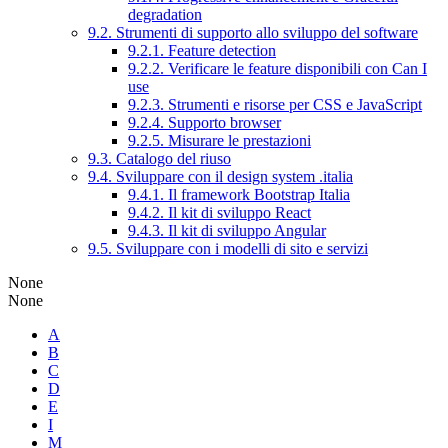
degradation
9.2. Strumenti di supporto allo sviluppo del software
9.2.1. Feature detection
9.2.2. Verificare le feature disponibili con Can I
use
9.2.3. Strumenti e risorse per CSS e JavaScript
9.2.4. Supporto browser
9.2.5. Misurare le prestazioni
9.3. Catalogo del riuso
9.4. Sviluppare con il design system .italia
9.4.1. Il framework Bootstrap Italia
9.4.2. Il kit di sviluppo React
9.4.3. Il kit di sviluppo Angular
9.5. Sviluppare con i modelli di sito e servizi
None
None
A
B
C
D
E
I
M