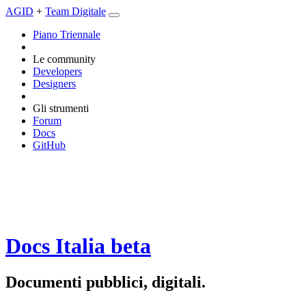
AGID
+
Team Digitale
Piano Triennale
Le community
Developers
Designers
Gli strumenti
Forum
Docs
GitHub
Docs Italia
beta
Documenti pubblici, digitali.