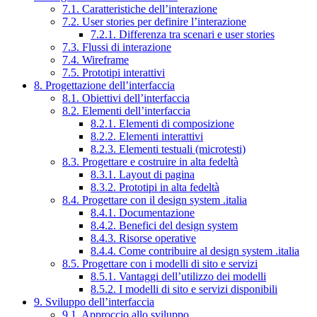
7.1. Caratteristiche dell’interazione
7.2. User stories per definire l’interazione
7.2.1. Differenza tra scenari e user stories
7.3. Flussi di interazione
7.4. Wireframe
7.5. Prototipi interattivi
8. Progettazione dell’interfaccia
8.1. Obiettivi dell’interfaccia
8.2. Elementi dell’interfaccia
8.2.1. Elementi di composizione
8.2.2. Elementi interattivi
8.2.3. Elementi testuali (microtesti)
8.3. Progettare e costruire in alta fedeltà
8.3.1. Layout di pagina
8.3.2. Prototipi in alta fedeltà
8.4. Progettare con il design system .italia
8.4.1. Documentazione
8.4.2. Benefici del design system
8.4.3. Risorse operative
8.4.4. Come contribuire al design system .italia
8.5. Progettare con i modelli di sito e servizi
8.5.1. Vantaggi dell’utilizzo dei modelli
8.5.2. I modelli di sito e servizi disponibili
9. Sviluppo dell’interfaccia
9.1. Approccio allo sviluppo