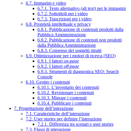
6.7. Immagini e video
6.7.1. Testo alternativo (alt text) per le immagini
6.7.2. Sottotitoli per i video
6.7.3. Trascrizioni per i video
6.8. Proprietà intellettuale e privacy
6.8.1. Pubblicazione di contenuti prodotti dalla
Pubblica Amministrazione
6.8.2. Pubblicazione di contenuti non prodotti
dalla Pubblica Amministrazione
6.8.3. Consenso dei soggetti ritratti
6.9. Ottimizzazione per i motori di ricerca (SEO)
6.9.1. I fattori
on-page
6.9.2. I fattori
off-page
6.9.3. Strumenti di diagnostica SEO: Search
Console
6.10. Gestire i contenuti
6.10.1. L’inventario dei contenuti
6.10.2. Revisionare i contenuti
6.10.3. Migrare i contenuti
6.10.4. Pubblicare i contenuti
7. Progettazione dell’interazione
7.1. Caratteristiche dell’interazione
7.2. User stories per definire l’interazione
7.2.1. Differenza tra scenari e user stories
7.3. Flussi di interazione