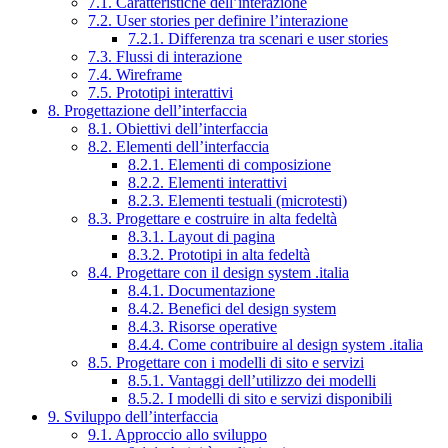
7.1. Caratteristiche dell’interazione
7.2. User stories per definire l’interazione
7.2.1. Differenza tra scenari e user stories
7.3. Flussi di interazione
7.4. Wireframe
7.5. Prototipi interattivi
8. Progettazione dell’interfaccia
8.1. Obiettivi dell’interfaccia
8.2. Elementi dell’interfaccia
8.2.1. Elementi di composizione
8.2.2. Elementi interattivi
8.2.3. Elementi testuali (microtesti)
8.3. Progettare e costruire in alta fedeltà
8.3.1. Layout di pagina
8.3.2. Prototipi in alta fedeltà
8.4. Progettare con il design system .italia
8.4.1. Documentazione
8.4.2. Benefici del design system
8.4.3. Risorse operative
8.4.4. Come contribuire al design system .italia
8.5. Progettare con i modelli di sito e servizi
8.5.1. Vantaggi dell’utilizzo dei modelli
8.5.2. I modelli di sito e servizi disponibili
9. Sviluppo dell’interfaccia
9.1. Approccio allo sviluppo